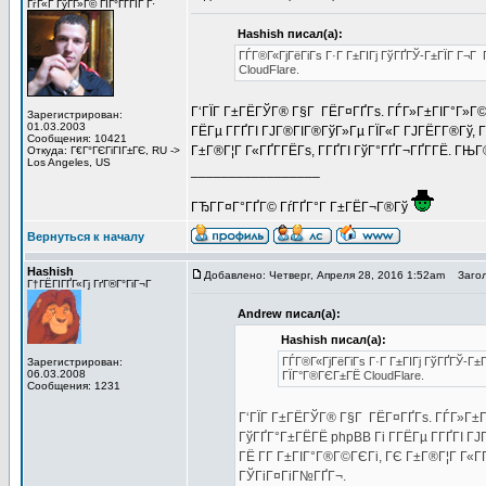
ГѓГ«Г ГўГ­Г»Г© ГІГ°ГҐГЇГ Г·
Hashish писал(а):
ГЃГ®Г«ГјГёГіГѕ Г·Г Г±ГІГј ГўГҐГЎ-Г±ГЇГ Г¬Г
CloudFlare.
Г‘ГЇГ Г±ГЁГЎГ® Г§Г ГЁГ¤ГҐГѕ. ГЃГ»Г±ГІГ°Г»Г©
Зарегистрирован:
01.03.2003
ГЁГµ Г­ГҐГІ ГЈГ®ГІГ®ГўГ»Гµ ГЇГ«Г ГЈГЁГ­Г®Гў, 
Сообщения: 10421
Г±Г®Г¦Г Г«ГҐГ­ГЁГѕ, Г­ГҐГІ ГўГ°ГҐГ¬ГҐГ­ГЁ. ГЊ
Откуда: Г€Г°ГЄГіГІГ±ГЄ, RU ->
Los Angeles, US
_________________
ГЂГ­Г¤Г°ГҐГ© ГѓГҐГ°Г Г±ГЁГ¬Г®Гў
Вернуться к началу
Hashish
Добавлено: Четверг, Апреля 28, 2016 1:52am
Загол
Г†ГЁГІГҐГ«Гј ГґГ®Г°ГіГ¬Г
Andrew писал(а):
Hashish писал(а):
ГЃГ®Г«ГјГёГіГѕ Г·Г Г±ГІГј ГўГҐГЎ-Г±
Зарегистрирован:
06.03.2008
ГЇГ°Г®ГЄГ±ГЁ CloudFlare.
Сообщения: 1231
Г‘ГЇГ Г±ГЁГЎГ® Г§Г ГЁГ¤ГҐГѕ. ГЃГ»Г±Г
ГўГҐГ°Г±ГЁГЁ phpBB Гі Г­ГЁГµ Г­ГҐГІ ГЈ
ГЁ Г­Г Г±ГІГ°Г®Г©ГЄГі, ГЄ Г±Г®Г¦Г Г«ГҐ
ГЎГіГ¤ГіГ№ГҐГ¬.