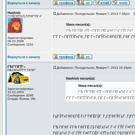
Вернуться к началу
Hashish
Добавлено: Понедельник, Января 7, 2013 7:36pm
За
Г†ГЁГІГҐГ«Гј ГґГ®Г°ГіГ¬Г
Slava писал(а):
ГЂ ГЇГ°ГЁГ·ГҐГ¬ ГІГіГІ Г€Г±Г«Г Г¬Г ГЎГ Г¤?
Г’Г Г¬ ГІГҐГЇГ«Г®, ГІГ Г¬ ГїГЎГ«Г®ГЄГЁ, Г®Г·ГҐ
Зарегистрирован:
06.03.2008
Сообщения: 1231
Вернуться к началу
ГЂГ°ГІГҐГ¬
Добавлено: Понедельник, Января 7, 2013 10:19pm
З
ГЊГ®Г¤ГҐГ°Г ГІГ®Г°
Hashish писал(а):
Slava писал(а):
Зарегистрирован:
ГЂ ГЇГ°ГЁГ·ГҐГ¬ ГІГіГІ Г€Г±Г«Г Г¬Г 
10.03.2003
Сообщения: 8295
Г’Г Г¬ ГІГҐГЇГ«Г®, ГІГ Г¬ ГїГЎГ«Г®ГЄГЁ
Откуда: Russia, Ufa
ГџГЎГ«Г®ГЄГЁ Гі Г‘ГІГЁГўГ Г„Г¦Г®ГЎГ±Г Г¦ГҐ
ГЂ ГІГ®Г·Г­Г® Г®Г­ГЁ Гў Г€Г±Г«Г Г¬Г ГЎГ Г¤ГҐ?
Г€Г±Г«Г Г¬Г ГЎГ Г¤ГҐ ГЁГ¬ГҐГѕ ГЄГ ГЄГ®ГҐ-ГІГ