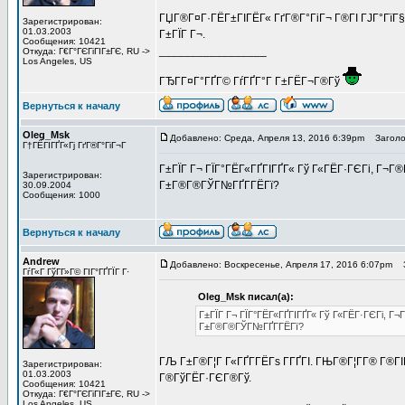
ГЏГ®Г¤Г·ГЁГ±ГІГЁГ« ГґГ®Г°ГіГ¬ Г®ГІ ГЈГ°ГїГ§Г
Зарегистрирован:
01.03.2003
Г±ГЇГ Г¬.
Сообщения: 10421
_________________
Откуда: Г€Г°ГЄГіГІГ±ГЄ, RU ->
Los Angeles, US
ГЂГ­Г¤Г°ГҐГ© ГѓГҐГ°Г Г±ГЁГ¬Г®Гў
Вернуться к началу
Oleg_Msk
Добавлено: Среда, Апреля 13, 2016 6:39pm
Заголов
Г†ГЁГІГҐГ«Гј ГґГ®Г°ГіГ¬Г
Г±ГЇГ Г¬ ГЇГ°ГЁГ«ГҐГІГҐГ« Гў Г«ГЁГ·ГЄГі, Г¬Г®Г
Зарегистрирован:
Г±Г®Г®ГЎГ№ГҐГ­ГЁГї?
30.09.2004
Сообщения: 1000
Вернуться к началу
Andrew
Добавлено: Воскресенье, Апреля 17, 2016 6:07pm
З
ГѓГ«Г ГўГ­Г»Г© ГІГ°ГҐГЇГ Г·
Oleg_Msk писал(а):
Г±ГЇГ Г¬ ГЇГ°ГЁГ«ГҐГІГҐГ« Гў Г«ГЁГ·ГЄГі, Г¬Г
Г±Г®Г®ГЎГ№ГҐГ­ГЁГї?
ГЉ Г±Г®Г¦Г Г«ГҐГ­ГЁГѕ Г­ГҐГІ. ГЊГ®Г¦Г­Г® Г®Г
Зарегистрирован:
01.03.2003
Г®ГўГЁГ·ГЄГ®Гў.
Сообщения: 10421
Откуда: Г€Г°ГЄГіГІГ±ГЄ, RU ->
Los Angeles, US