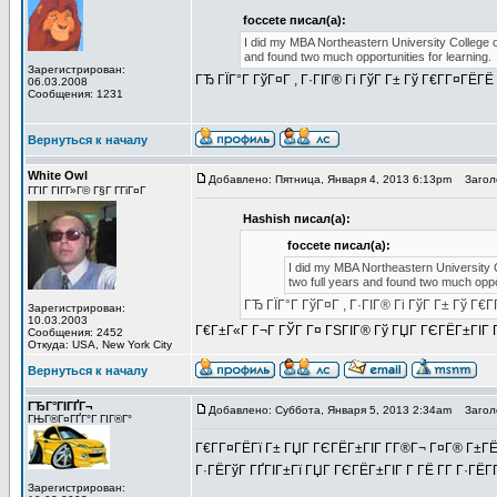
foccete писал(а):
I did my MBA Northeastern University College o
and found two much opportunities for learning.
Зарегистрирован:
ГЂ ГЇГ°Г ГўГ¤Г , Г·ГІГ® Гі ГўГ Г± Гў Г€Г­Г¤ГЁГЁ 
06.03.2008
Сообщения: 1231
Вернуться к началу
White Owl
Добавлено: Пятница, Января 4, 2013 6:13pm
Заголо
ГГІГ ГІГ­Г»Г© Г§Г Г­ГіГ¤Г
Hashish писал(а):
foccete писал(а):
I did my MBA Northeastern University 
two full years and found two much oppor
ГЂ ГЇГ°Г ГўГ¤Г , Г·ГІГ® Гі ГўГ Г± Гў Г€Г
Зарегистрирован:
10.03.2003
Г€Г±Г«Г Г¬Г ГЎГ Г¤ ГЅГІГ® Гў ГЏГ ГЄГЁГ±ГІГ Г
Сообщения: 2452
Откуда: USA, New York City
Вернуться к началу
ГЂГ°ГІГҐГ¬
Добавлено: Суббота, Января 5, 2013 2:34am
Заголо
ГЊГ®Г¤ГҐГ°Г ГІГ®Г°
Г€Г­Г¤ГЁГї Г± ГЏГ ГЄГЁГ±ГІГ Г­Г®Г¬ Г¤Г® Г±Г
Г·ГЁГўГ ГҐГІГ±Гї ГЏГ ГЄГЁГ±ГІГ Г­ ГЁ Г­Г Г·ГЁГ­
Зарегистрирован: