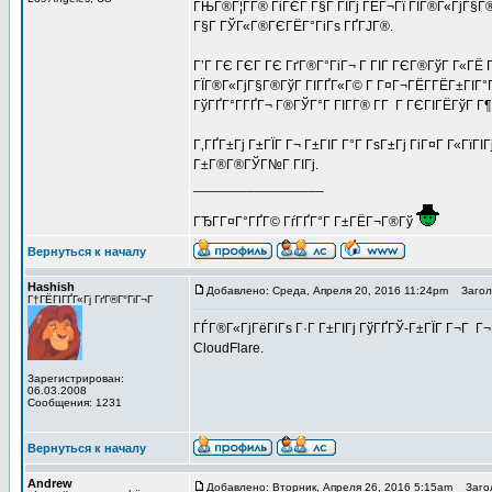
ГЊГ®Г¦Г­Г® ГіГЄГ Г§Г ГІГј ГЁГ¬Гї ГЇГ®Г«ГјГ§Г
Г§Г ГЎГ«Г®ГЄГЁГ°ГіГѕ ГҐГЈГ®.
Г’Г ГЄ ГЄГ ГЄ ГґГ®Г°ГіГ¬ Г ГІГ ГЄГ®ГўГ Г«ГЁ 
ГЇГ®Г«ГјГ§Г®ГўГ ГІГҐГ«Г© Г Г¤Г¬ГЁГ­ГЁГ±ГІГ°
ГўГҐГ°Г­ГҐГ¬ Г®ГЎГ°Г ГІГ­Г® Г­Г Г ГЄГІГЁГўГ Г
Г‚ГҐГ±Гј Г±ГЇГ Г¬ Г±ГІГ Г°Г ГѕГ±Гј ГіГ¤Г Г«ГїГІ
Г±Г®Г®ГЎГ№Г ГІГј.
_________________
ГЂГ­Г¤Г°ГҐГ© ГѓГҐГ°Г Г±ГЁГ¬Г®Гў
Вернуться к началу
Hashish
Добавлено: Среда, Апреля 20, 2016 11:24pm
Заголо
Г†ГЁГІГҐГ«Гј ГґГ®Г°ГіГ¬Г
ГЃГ®Г«ГјГёГіГѕ Г·Г Г±ГІГј ГўГҐГЎ-Г±ГЇГ Г¬Г Г
CloudFlare.
Зарегистрирован:
06.03.2008
Сообщения: 1231
Вернуться к началу
Andrew
Добавлено: Вторник, Апреля 26, 2016 5:15am
Загол