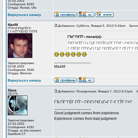
10.03.2003
Сообщения: 8295
Откуда: Russia, Ufa
Вернуться к началу
MaxiM
Добавлено: Суббота, Января 5, 2013 5:43am
Заголо
ГЃГіГ¤ГіГ№ГЁГ©
Г Г¬ГҐГ°ГЁГЄГ Г­ГҐГ¶
ГЂГ°ГІГҐГ¬ писал(а):
Г€Г­Г¤ГЁГї Г± ГЏГ ГЄГЁГ±ГІГ Г­Г®Г¬ Г¤Г® Г
Г·ГЁГўГ ГҐГІГ±Гї ГЏГ ГЄГЁГ±ГІГ Г­ ГЁ Г­Г Г·ГЁ
_________________
Зарегистрирован:
MaxiM
03.06.2003
Сообщения: 3546
Откуда: Moscow
Вернуться к началу
Slava
Добавлено: Понедельник, Января 7, 2013 6:21pm
За
ГЌГ‹ГЋ
ГЂ ГЇГ°ГЁГ·ГҐГ¬ ГІГіГІ Г€Г±Г«Г Г¬Г ГЎГ Г¤?
_________________
Good judgment comes from expirience.
Expirience comes from bad judgment
Зарегистрирован:
10.03.2003
Сообщения: 4182
Откуда: at this moment
Stamford CT