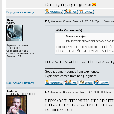
ГЌГҐГ­Г ГўГЁГ¦Гі Г¶ГҐГ­Г§ГіГ°Гі!!!
Вернуться к началу
Slava
Добавлено: Среда, Января 9, 2013 8:20pm
Заголово
ГЌГ‹ГЋ
White Owl писал(а):
Slava писал(а):
ГЂ ГЇГ°ГЁГ·ГҐГ¬ ГІГіГІ Г€Г±Г«Г Г¬Г 
Зарегистрирован:
ГЏГ®ГІГ®Г¬Гі Г·ГІГ® facette ГЇГЁГёГҐГІ
10.03.2003
Сообщения: 4182
ГЁГ±Г«Г Г¬Г ГЎГ Г¤Г±ГЄГ®ГЈГ® ГЇГ°Г®
Откуда: at this moment
Stamford CT
ГЋ! Г•Г®ГІГј Г®Г¤ГЁГ­ Г«Г®ГЈГЁГ·Г­Г»Г© Г®ГІГ
_________________
Good judgment comes from expirience.
Expirience comes from bad judgment
Вернуться к началу
Andrew
Добавлено: Воскресенье, Марта 27, 2016 11:30pm
З
ГѓГ«Г ГўГ­Г»Г© ГІГ°ГҐГЇГ Г·
Г‚ ГЇГ®Г±Г«ГҐГ¤Г­ГҐГҐ ГўГ°ГҐГ¬Гї ГіГ·Г Г±ГІГЁГ
ГЇГЁГёГіГІ Г­ГҐГ°ГҐГ¤ГЄГ® ГЇГ® ГІГҐГ¬ГҐ, Г­Г®
Г±Г±Г»Г«Г®Г·ГЄГі.