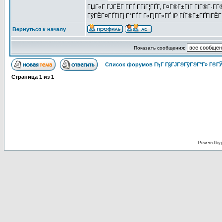
ГЏГ«Г ГЈГЁГ­ Г­ГҐ Г­ГіГ¦ГҐГ­, Г¤Г®Г±ГІГ ГІГ®Г·Г
ГўГЁГ¤ГҐГІГј Г°ГҐГ Г«ГјГ­Г»ГҐ IP ГЇГ®Г±ГҐГІГ
Вернуться к началу
Показать сообщения:
Список форумов ГђГ Г§ГЈГ®ГўГ®Г°Г» Г®ГЎ
Страница
1
из
1
Powered by