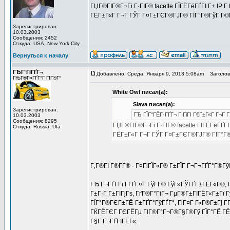
ГЏГ®ГІГ®Г¬Гі Г·ГІГ® facette ГЇГЁГёГҐГІ Г± IP 
ГЁГ±Г«Г Г¬Г ГЎГ Г¤Г±ГЄГ®ГЈГ® ГЇГ°Г®ГўГ Г©Г
Зарегистрирован:
10.03.2003
Сообщения: 2452
Откуда: USA, New York City
Вернуться к началу
ГЂГ°ГІГҐГ¬
Добавлено: Среда, Января 9, 2013 5:08am
Заголово
ГЊГ®Г¤ГҐГ°Г ГІГ®Г°
White Owl писал(а):
Slava писал(а):
Зарегистрирован:
ГЂ ГЇГ°ГЁГ·ГҐГ¬ ГІГіГІ Г€Г±Г«Г Г¬Г 
10.03.2003
Сообщения: 8295
ГЏГ®ГІГ®Г¬Гі Г·ГІГ® facette ГЇГЁГёГҐГІ
Откуда: Russia, Ufa
ГЁГ±Г«Г Г¬Г ГЎГ Г¤Г±ГЄГ®ГЈГ® ГЇГ°Г®
Г‚Г®ГІ Г®Г­Г® - Г¤ГіГЇГ«Г® Г±ГЇГ Г¬Г¬ГҐГ°Г®Гў
ГЂ Г¬ГҐГ­Гї Г­ГҐГ¤Г ГўГ­Г® ГўГ»ГЎГҐГ±ГЁГ«Г®
Г±Г·Г Г±ГІГјГѕ, ГґГ®Г°ГіГ¬ ГµГ®Г±ГІГЁГ«Г±Гї
ГЇГ°Г®ГЄГ±ГЁ-Г±ГҐГ°ГўГҐГ°, ГіГ¤Г Г«Г®Г±Гј Г
ГЌГЁГЄГ ГЄГЁГµ ГІГ®Г°Г¬Г®Г§Г®Гў ГЇГ°ГЁ ГЁГ
Г§Г Г¬ГҐГІГЁГ«.