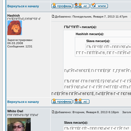
Вернуться к началу
Hashish
Добавлено: Понедельник, Января 7, 2013 11:47pm
З
Г†ГЁГІГҐГ«Гј ГґГ®Г°ГіГ¬Г
ГЂГ°ГІГҐГ¬ писал(а):
Hashish писал(а):
Зарегистрирован:
Slava писал(а):
06.03.2008
Сообщения: 1231
ГЂ ГЇГ°ГЁГ·ГҐГ¬ ГІГіГІ Г€Г±Г
Г’Г Г¬ ГІГҐГЇГ«Г®, ГІГ Г¬ ГїГЎГ
ГџГЎГ«Г®ГЄГЁ Гі Г‘ГІГЁГўГ Г„Г¦Г®ГЎГ
ГЂ ГІГ®Г·Г­Г® Г®Г­ГЁ Гў Г€Г±Г«Г Г¬Г Г
Г®ГЎ Г€Г±Г«Г Г¬Г ГЎГ Г¤ГҐ ГЁГ¬ГҐГѕ Г
Г‹ГЁГЎГ® ГїГЎГ«Г®ГЄГЁ, Г«ГЁГЎГ® Г¬Г ГЄГ®ГўГ Г
Вернуться к началу
White Owl
Добавлено: Вторник, Января 8, 2013 6:18pm
Заголо
ГГІГ ГІГ­Г»Г© Г§Г Г­ГіГ¤Г
Slava писал(а):
ГЂ ГЇГ°ГЁГ·ГҐГ¬ ГІГіГІ Г€Г±Г«Г Г¬Г ГЎГ Г¤?