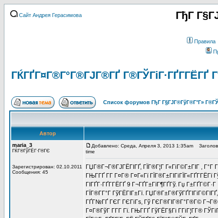
ГђГ Г§Г
Сайт Андрея Герасимова
Правила
П
ГЌГҐГ¤Г®Г°Г®ГЈГ®ГҐ Г®ГЎГіГ·ГҐГ­ГЁГҐ Гў
Список форумов ГђГ Г§ГЈГ®ГўГ®Г°Г» Г®ГЎ
Автор
maria_3
Добавлено: Среда, Апреля 3, 2013 1:35am
Заголовок
ГЌГ®ГўГЁГ·Г®ГЄ
time
ГЏГ®Г¬Г®ГЈГЁГІГҐ, ГЇГ®Г¦Г Г«ГіГ©Г±ГІГ , Г°Г 
Зарегистрирован: 02.10.2011
Сообщения: 45
ГЊГ­ГҐ Г­Г Г¤Г® Г¤Г«Гї ГЇГ®Г±ГІГіГЇГ«ГҐГ­ГЁГї Г
ГІГҐГ·ГҐГ­ГЁГҐ 9 Г¬ГҐГ±ГїГ¶ГҐГў. Гџ Г±ГҐГ©Г·Г
ГЇГ®Г­Г°Г ГўГЁГІГ±Гї. ГЏГ®Г±Г®ГўГҐГІГіГ©ГІГҐ
ГҐГ№ГҐ ГЄГ ГЄГіГѕ, Гў ГЄГ®ГІГ®Г°Г®Г© Г¬Г®Г¦Г
Г¤Г®ГўГ Г­Г­Г Гї. ГЊГ­ГҐ ГўГЁГ§Гі Г­ГіГ¦Г­Г® ГЎГі