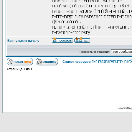
ГЇГ®Г¬ГҐГ­ГїГ«ГЁ ГЎГҐГ§ ГЇГ°Г®ГЎГ«ГҐГ¬.
Г€ ГҐГ№ГҐ, ГҐГ±Г«ГЁ Г­Г ГЈГ°Г Г­ГЁГ¶ГҐ Гў ГЎГ
ГўГ®Г§Г¬Г®Г¦Г­Г®ГЈГ® ГЇГ°ГҐГЎГ»ГўГ Г­ГЁГї, ГЄГ 
Г¬ГҐГ±ГїГ¶Г Г¤Г® Г®ГЄГ®Г­Г·Г Г­ГЁГї Г±Г°Г®ГЄГ
ГўГ°ГҐГ¬ГҐГ­ГҐГ¬...
ГЏГ®Г¤Г±ГЄГ Г¦ГЁГІГҐ, ГЇГ®Г¦Г Г«ГіГ©Г±ГІГ , Г
Г¤Г®ГЄГіГ¬ГҐГ­ГІГ®Гў.
Вернуться к началу
Показать сообщения:
Список форумов ГђГ Г§ГЈГ®ГўГ®Г°Г» Г®ГЎ
Страница
1
из
1
Powered by