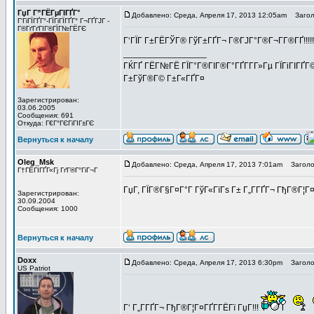
ГџГ­ Г”ГЁГµГІГҐГ°
Добавлено: Среда, Апреля 17, 2013 12:05am
Заголо
Г‘ГіГЇГҐГ°-ГЇГіГЇГҐГ° Г¬ГҐГЈГ -
Г®ГґГґГІГ®ГЇГ№ГЁГЄ
Г‘ГЇГ Г±ГЁГЎГ® ГўГ±ГҐГ¬ Г®ГЈГ°Г®Г¬Г­Г®ГҐ!!!!
_________________
ГЌГҐ ГЁГ№ГЁ ГЇГ°Г®ГІГ®Г°ГҐГ­Г­Г»Гµ ГЇГіГІГҐГ©
Г±ГўГ®Г© Г±Г«ГҐГ¤
Зарегистрирован:
03.06.2005
Сообщения: 691
Откуда: Г€Г°ГЄГіГІГ±ГЄ
Вернуться к началу
Oleg_Msk
Добавлено: Среда, Апреля 17, 2013 7:01am
Заголов
Г†ГЁГІГҐГ«Гј ГґГ®Г°ГіГ¬Г
ГџГ­, ГЇГ®Г§Г¤Г°Г ГўГ«ГїГѕ Г± Г„Г­ГҐГ¬ ГђГ®Г¦Г¤
Зарегистрирован:
30.09.2004
Сообщения: 1000
Вернуться к началу
Doxx
Добавлено: Среда, Апреля 17, 2013 6:30pm
Заголов
US Patriot
Г‘ Г„Г­ГҐГ¬ ГђГ®Г¦Г¤ГҐГ­ГЁГї ГџГ­!!!