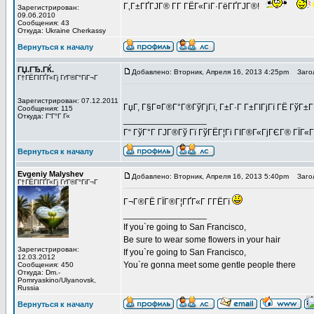
Г‚Г±ГҐГЈГ® Г­Г ГЁГ«ГіГ·ГёГҐГЈГ®!
Зарегистрирован:
09.06.2010
Сообщения: 43
Откуда: Ukraine Cherkassy
Вернуться к началу
ГЏ.ГЂ.ГЌ.
Добавлено: Вторник, Апреля 16, 2013 4:25pm
Загол
Г†ГЁГІГҐГ«Гј ГґГ®Г°ГіГ¬Г
Зарегистрирован: 07.12.2011
ГџГ­, Г§Г¤Г®Г°Г®ГўГјГї, Г±Г·Г Г±ГІГјГї ГЁ ГўГ±
Сообщения: 115
Откуда: Г“Г°Г Г«
_________________
Г“ ГўГ°Г ГЈГ®Гў Гї ГўГЁГ¦Гі ГІГ®Г«ГјГЄГ® ГЇГ«
Вернуться к началу
Evgeniy Malyshev
Добавлено: Вторник, Апреля 16, 2013 5:40pm
Загол
Г†ГЁГІГҐГ«Гј ГґГ®Г°ГіГ¬Г
Г¬Г®ГЁ ГЇГ®Г¦ГҐГ«Г Г­ГЁГї
_________________
If you`re going to San Francisco,
Be sure to wear some flowers in your hair
Зарегистрирован:
If you`re going to San Francisco,
12.03.2012
You`re gonna meet some gentle people there
Сообщения: 450
Откуда: Dm.-
Pomryaskino/Ulyanovsk,
Russia
Вернуться к началу