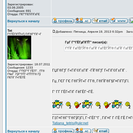
Зарегистрирован:
03.06.2005
Сообщения: 691
Откуда: Г€Г°ГЄГіГІГ±ГЄ
Вернуться к началу
Tet
Добавлено: Пятница, Апреля 19, 2013 6:32pm
Заголо
Г†ГЁГІГҐГ«Гј ГґГ®Г°ГіГ¬Г
ГџГ­ Г”ГЁГµГІГҐГ° писал(а):
Г‘ГЇГ Г±ГЁГЎГ® Г±ГЇГ Г±ГЁГЎГ® Г±ГЇГ Г±ГЁГЎГ®!
Зарегистрирован: 18.07.2011
Сообщения: 1233
ГЏГ®Г¦Г Г«ГіГ©Г±ГІГ -ГЇГ®Г¦Г Г«ГіГ©Г±ГІГ .
Откуда: Г“ГЄГ°Г ГЁГ­Г , Г­Г®
Г№Г ГўГ°ГҐГ¬ГҐГ­Г­Г® Гў
Г€ГІГ Г«ГЁГЁ
Гџ, ГЄГ ГЄ Г®ГЎГ»Г·Г­Г®, Г®ГЇГ®Г§Г¤ГіГ­ГјГї.
Г‘ Г­Г ГЁГ«ГіГ·ГёГЁГ¬ГЁ.
_________________
Г‡Г¤Г®Г°Г®ГўГјГї, Г¬ГЁГ°Г , ГіГ¤Г Г·ГЁ ГЁ Г¤
Tatiana_tetris@ukr.net
Вернуться к началу