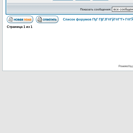
Показать сообщения:
Список форумов ГђГ Г§ГЈГ®ГўГ®Г°Г» Г®ГЎ
Страница
1
из
1
Powered by