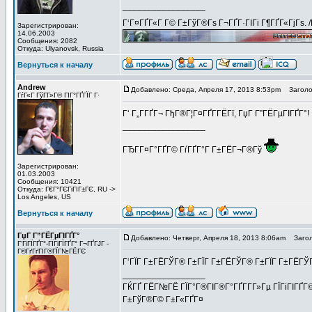
_________________
Г‘Г¤ГҐГ«Г Г© Г±ГўГ®Гѕ Г¬ГҐГ·ГІГі Г¶ГҐГ«ГјГѕ. 
Зарегистрирован:
14.06.2003
Сообщения: 2082
Откуда: Ulyanovsk, Russia
Вернуться к началу
Andrew
Добавлено: Среда, Апреля 17, 2013 8:53pm
Заголов
ГѓГ«Г ГўГ­Г»Г© ГІГ°ГҐГЇГ Г·
Г‘ Г„Г­ГҐГ¬ ГђГ®Г¦Г¤ГҐГ­ГЁГї, ГџГ­ Г”ГЁГµГІГҐГ°!
_________________
ГЂГ­Г¤Г°ГҐГ© ГѓГҐГ°Г Г±ГЁГ¬Г®Гў
Зарегистрирован:
01.03.2003
Сообщения: 10421
Откуда: Г€Г°ГЄГіГІГ±ГЄ, RU ->
Los Angeles, US
Вернуться к началу
ГџГ­ Г”ГЁГµГІГҐГ°
Добавлено: Четверг, Апреля 18, 2013 8:06am
Загол
Г‘ГіГЇГҐГ°-ГЇГіГЇГҐГ° Г¬ГҐГЈГ -
Г®ГґГґГІГ®ГЇГ№ГЁГЄ
Г‘ГЇГ Г±ГЁГЎГ® Г±ГЇГ Г±ГЁГЎГ® Г±ГЇГ Г±ГЁГЎГ®!!!!
_________________
ГЌГҐ ГЁГ№ГЁ ГЇГ°Г®ГІГ®Г°ГҐГ­Г­Г»Гµ ГЇГіГІГҐГ©
Г±ГўГ®Г© Г±Г«ГҐГ¤