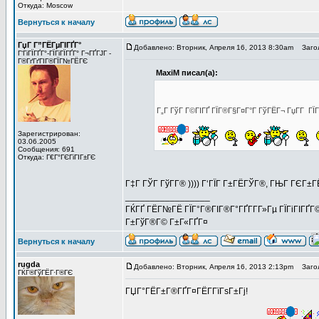
Откуда: Moscow
Вернуться к началу
ГџГ­ Г”ГЁГµГІГҐГ°
Добавлено: Вторник, Апреля 16, 2013 8:30am
Заголо
Г‘ГіГЇГҐГ°-ГЇГіГЇГҐГ° Г¬ГҐГЈГ -
Г®ГґГґГІГ®ГЇГ№ГЁГЄ
MaxiM писал(а):
Г„Г ГўГ Г©ГІГҐ ГЇГ®Г§Г¤Г°Г ГўГЁГ¬ ГџГ­Г Г
Зарегистрирован:
03.06.2005
Сообщения: 691
Откуда: Г€Г°ГЄГіГІГ±ГЄ
Г‡Г ГЎГ ГўГ­Г® )))) Г‘ГЇГ Г±ГЁГЎГ®, ГЊГ ГЄГ±Г
_________________
ГЌГҐ ГЁГ№ГЁ ГЇГ°Г®ГІГ®Г°ГҐГ­Г­Г»Гµ ГЇГіГІГҐГ©
Г±ГўГ®Г© Г±Г«ГҐГ¤
Вернуться к началу
rugda
Добавлено: Вторник, Апреля 16, 2013 2:13pm
Загол
ГЌГ®ГўГЁГ·Г®ГЄ
ГЏГ°ГЁГ±Г®ГҐГ¤ГЁГ­ГїГѕГ±Гј!