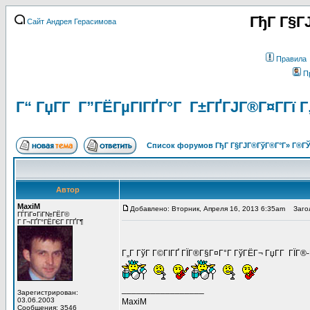
ГђГ Г§Г
Сайт Андрея Герасимова
Правила
П
Г“ ГџГ­Г Г”ГЁГµГІГҐГ°Г Г±ГҐГЈГ®Г¤Г­Гї 
Список форумов ГђГ Г§ГЈГ®ГўГ®Г°Г» Г®ГЎ
Автор
MaxiM
Добавлено: Вторник, Апреля 16, 2013 6:35am
Заголо
ГЃГіГ¤ГіГ№ГЁГ©
Г Г¬ГҐГ°ГЁГЄГ Г­ГҐГ¶
Г„Г ГўГ Г©ГІГҐ ГЇГ®Г§Г¤Г°Г ГўГЁГ¬ ГџГ­Г ГЇГ®
_________________
Зарегистрирован:
03.06.2003
MaxiM
Сообщения: 3546