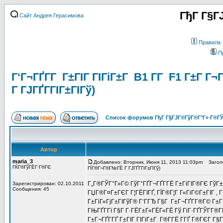
ГђГ Г§Г
Сайт Андрея Герасимова
Правила
П
Г‘Г¬ГҐГ­Г Г±ГІГ ГІГіГ±Г B1 Г­Г F1 Г±Г 
Г ГЈГҐГ­ГІГ±ГІГў)
Список форумов ГђГ Г§ГЈГ®ГўГ®Г°Г» Г®ГЎ
Автор
maria_3
Добавлено: Вторник, Июня 11, 2013 11:03pm
Заголов
ГЌГ®ГўГЁГ·Г®ГЄ
ГЇГ®Г¬Г®Г№ГЁ Г ГЈГҐГ­ГІГ±ГІГў)
Г„Г®ГЎГ°Г»Г© ГўГ°ГҐГ¬ГҐГ­ГЁ Г±ГіГІГ®ГЄ ГўГ±Г
Зарегистрирован: 02.10.2011
Сообщения: 45
ГЏГ®Г¤Г±ГЄГ Г¦ГЁГІГҐ, ГЇГ®Г¦Г Г«ГіГ©Г±ГІГ , 
Г±ГіГ«ГјГ±ГІГўГ® Г‘ГГЂ Г§Г Г±Г¬ГҐГ­Г®Г© Г±ГІ
ГЊГҐГ­Гї Г§Г Г·ГЁГ±Г«ГЁГ«ГЁ Гў ГіГ·ГҐГЎГ­Г®Г
Г±Г¬ГҐГ­ГҐ Г±ГІГ ГІГіГ±Г Г®Г­ГЁ Г­ГҐ Г®ГЄГ Г§