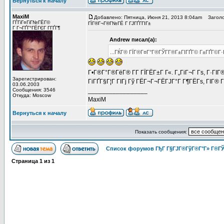
Вернуться к началу
MaxiM
Добавлено: Пятница, Июня 21, 2013 8:04am
Заголово
ГЃГіГ¤ГіГ№ГЁГ©
ГЇГ®Г¬Г®Г№ГЁ Г ГЈГҐГ­ГІГ±
Г Г¬ГҐГ°ГЁГЄГ Г­ГҐГ¶
Andrew писал(а):
...ГЌГ® ГЇГ®Г¤Г°Г®ГЎГ­Г®Г±ГІГҐГ© Г±ГҐГ©Г·Г 
Г•Г®Г°Г®ГёГ® Г­Г ГЇГЁГ±Г Г«. Г„ГіГ¬Г Гѕ, Г·Г
Зарегистрирован:
ГіГҐГ§Г¦Г ГІГј Гў ГЁГ¬Г¬ГЁГЈГ°Г Г¶ГЁГѕ, ГІГ® 
03.06.2003
Сообщения: 3546
_________________
Откуда: Moscow
MaxiM
Вернуться к началу
Показать сообщения:
Список форумов ГђГ Г§ГЈГ®ГўГ®Г°Г» Г®ГЎ
Страница
1
из
1