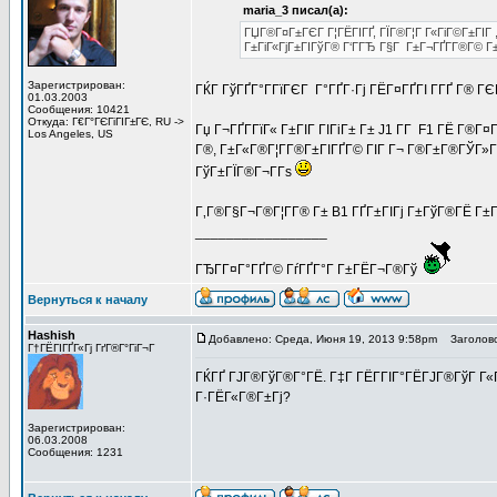
maria_3 писал(а):
ГЏГ®Г¤Г±ГЄГ Г¦ГЁГІГҐ, ГЇГ®Г¦Г Г«ГіГ©Г±ГІГ 
Г±ГіГ«ГјГ±ГІГўГ® Г‘ГГЂ Г§Г Г±Г¬ГҐГ­Г®Г© Г±
Зарегистрирован:
ГЌГ ГўГҐГ°Г­ГїГЄГ Г°ГҐГ·Гј ГЁГ¤ГҐГІ Г­ГҐ Г® ГЄ
01.03.2003
Сообщения: 10421
Откуда: Г€Г°ГЄГіГІГ±ГЄ, RU ->
Гџ Г¬ГҐГ­ГїГ« Г±ГІГ ГІГіГ± Г± J1 Г­Г F1 ГЁ Г®Г
Los Angeles, US
Г®, Г±Г«Г®Г¦Г­Г®Г±ГІГҐГ© ГІГ Г¬ Г®Г±Г®ГЎГ»Гµ 
ГўГ±ГЇГ®Г¬Г­Гѕ
Г‚Г®Г§Г¬Г®Г¦Г­Г® Г± B1 ГҐГ±ГІГј Г±ГўГ®ГЁ Г±Г«Г
_________________
ГЂГ­Г¤Г°ГҐГ© ГѓГҐГ°Г Г±ГЁГ¬Г®Гў
Вернуться к началу
Hashish
Добавлено: Среда, Июня 19, 2013 9:58pm
Заголово
Г†ГЁГІГҐГ«Гј ГґГ®Г°ГіГ¬Г
ГЌГҐ ГЈГ®ГўГ®Г°ГЁ. Г‡Г ГЁГ­ГІГ°ГЁГЈГ®ГўГ Г«Г 
Г·ГЁГ«Г®Г±Гј?
Зарегистрирован:
06.03.2008
Сообщения: 1231