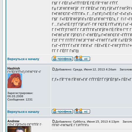
Г§Г Г·ГЁГ±Г«ГҐГ­ГЁГЁ ГЁ ГЇГ°Г®Г·ГҐГҐ.
Гџ ГЈГ®ГІГ®ГўГ Г­Г ГЇГЁГ±Г ГІГј ГўГ±ГҐ Г®ГЎГ
Г¤Г®ГЄГіГ¬ГҐГ­ГІГ». Г…Г±ГІГј Г«ГЁ Г±Г¬Г»Г±Г« 
Г§Г Г«ГЁГЇГ®ГўГіГѕ ГЁГ±ГІГ®Г°ГЁГѕ, Г Гі Г¬ГҐ
Г…Г±Г«ГЁ Г¦ГҐ ГўГ±ГҐ- ГІГ ГЄГЁ ГҐГ±ГІГј Г±Г¬Г
Г Г¤ГҐГ¦Г­Г®ГҐ Г ГЈГҐГ­ГІГ±ГІГўГ® ГЁ ГЇГ® Г°Г 
Г¤Г®Г±ГІГ ГўГЄГі Г¬Г®ГЁГµ Г¤Г®ГЄГіГ¬ГҐГ­ГІГ
Г‡Г Г°Г Г­ГҐГҐ Г®ГЈГ°Г®Г¬Г­Г®ГҐ Г±ГЇГ Г±ГЁГ
Г±Г¬ГҐГ­ГҐ Г±ГІГ ГІГіГ±Г ГЁГ«ГЁ Г¬Г®Г¦ГҐГІ Г¤Г
Г­Г Г·ГЁГ­Г ГѕГІ))
Вернуться к началу
Hashish
Добавлено: Среда, Июня 12, 2013 4:24am
Заголово
Г†ГЁГІГҐГ«Гј ГґГ®Г°ГіГ¬Г
Г‚Г» ГЇГ°Г® ГЇГ®Г«ГіГ·ГҐГ­ГЁГҐ ГўГЁГ§Г» ГЁГ«Г
Зарегистрирован:
06.03.2008
Сообщения: 1231
Вернуться к началу
Andrew
Добавлено: Суббота, Июня 15, 2013 4:13pm
Заголово
ГѓГ«Г ГўГ­Г»Г© ГІГ°ГҐГЇГ Г·
ГЇГ®Г¬Г®Г№ГЁ Г ГЈГҐГ­ГІГ±