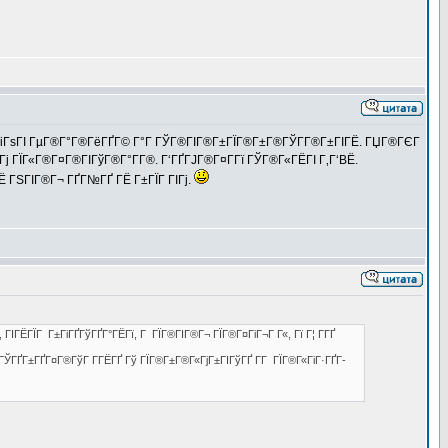
ІГўГіГѕГІ ГµГ®Г°Г®ГёГҐГ© Г°Г ГЎГ®ГІГ®Г±ГЇГ®Г±Г®ГЎГ­Г®Г±ГІГЁ. ГЏГ®ГЄГ
­Гј ГЇГ«Г®Г¤Г®ГІГўГ®Г°Г­Г®. Г‘ГҐГЈГ®Г¤Г­Гї ГЎГ®Г«ГЁГІ Г‚Г‘ВЁ.
°ГЁ ГЅГІГ®Г¬ ГҐГ№ГҐ ГЁ Г±ГЇГ ГІГј.
ГІГЁГЇГ Г±ГіГҐГўГҐГ°ГЁГї, Г ГЇГ®ГІГ®Г¬ ГЇГ®Г¤ГіГ¬Г Г«, Гї Г¦ Г­ГҐ
®ГЎГҐГ±ГҐГ¤Г®ГўГ Г­ГЁГҐ Гў ГЇГ®Г±Г®Г«ГјГ±ГІГўГҐ Г­Г ГЇГ®Г«ГіГ·ГҐГ­