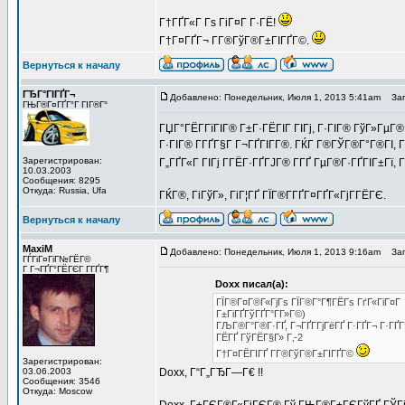
Г†ГҐГ«Г Гѕ ГіГ¤Г Г·ГЁ!
Г†Г¤ГҐГ¬ Г­Г®ГўГ®Г±ГІГҐГ©.
Вернуться к началу
ГЂГ°ГІГҐГ¬
Добавлено: Понедельник, Июля 1, 2013 5:41am
Заго
ГЊГ®Г¤ГҐГ°Г ГІГ®Г°
ГЏГ°ГЁГ­ГїГІГ® Г±Г·ГЁГІГ ГІГј, Г·ГІГ® ГўГ»Г
Г·ГІГ® Г­ГҐГ§Г Г¬ГҐГІГ­Г®. ГЌГ Г®ГЎГ®Г°Г®ГІ, Г
Зарегистрирован:
Г„ГҐГ«Г ГІГј Г­ГЁГ·ГҐГЈГ® Г­ГҐ ГµГ®Г·ГҐГІГ±Гї,
10.03.2003
Сообщения: 8295
Откуда: Russia, Ufa
ГЌГ®, ГіГўГ», ГіГ¦ГҐ ГЇГ®Г­ГҐГ¤ГҐГ«ГјГ­ГЁГЄ.
Вернуться к началу
MaxiM
Добавлено: Понедельник, Июля 1, 2013 9:16am
Заго
ГЃГіГ¤ГіГ№ГЁГ©
Г Г¬ГҐГ°ГЁГЄГ Г­ГҐГ¶
Doxx писал(а):
ГЇГ®Г¤Г®Г«ГјГѕ ГЇГ®Г°Г¶ГЁГѕ ГґГ«ГіГ¤Г Гў
Г±ГіГҐГўГҐГ°Г­Г»Г©)
ГЉГ®Г°Г®Г·ГҐ, Г¬ГҐГ­ГјГёГҐ Г·ГҐГ¬ Г·ГҐГ
ГЁГҐ ГўГЁГ§Г» Г‚-2
Г†Г¤ГЁГІГҐ Г­Г®ГўГ®Г±ГІГҐГ©
Зарегистрирован:
03.06.2003
Doxx, Г“Г„ГЂГ—Г€ !!
Сообщения: 3546
Откуда: Moscow