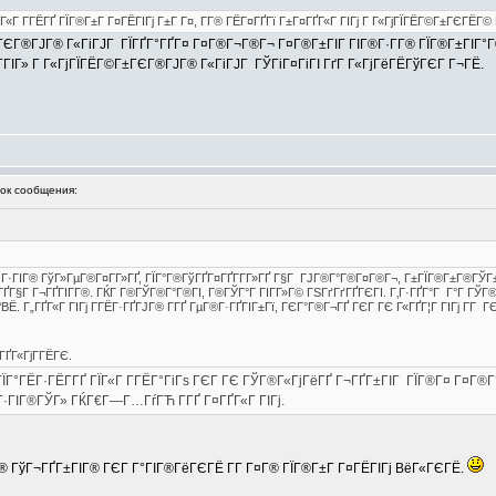
Г«Г Г­ГЁГҐ ГЇГ®Г±Г Г¤ГЁГІГј Г±Г Г¤, Г­Г® ГЁГ¤ГҐГї Г±Г¤ГҐГ«Г ГІГј Г Г«ГјГЇГЁГ©Г±ГЄГЁГ© 
ГЄГ®ГЈГ® Г«ГіГЈГ ГЇГҐГ°ГҐГ¤ Г¤Г®Г¬Г®Г¬ Г¤Г®Г±ГІГ ГІГ®Г·Г­Г® ГЇГ®Г±ГІГ°Г®Г
Г­ГІГ» Г Г«ГјГЇГЁГ©Г±ГЄГ®ГЈГ® Г«ГіГЈГ ГЎГіГ¤ГіГІ ГґГ Г«ГјГёГЁГўГЄГ Г¬ГЁ.
к сообщения:
ј, Г·ГІГ® ГўГ»ГµГ®Г¤Г­Г»ГҐ, ГЇГ°Г®ГўГҐГ¤ГҐГ­Г­Г»ГҐ Г§Г ГЈГ®Г°Г®Г¤Г®Г¬, Г±ГЇГ®Г±Г®Г
Г§Г Г¬ГҐГІГ­Г®. ГЌГ Г®ГЎГ®Г°Г®ГІ, Г®ГЎГ°Г ГІГ­Г»Г© ГЅГґГґГҐГЄГІ. Г‚Г·ГҐГ°Г Г°Г ГЎГ®ГІ
‘ВЁ. Г„ГҐГ«Г ГІГј Г­ГЁГ·ГҐГЈГ® Г­ГҐ ГµГ®Г·ГҐГІГ±Гї, ГЄГ°Г®Г¬ГҐ ГЄГ ГЄ Г«ГҐГ¦Г ГІГј Г­Г 
¤ГҐГ«ГјГ­ГЁГЄ.
ЇГ°ГЁГ·ГЁГ­ГҐ ГЇГ«Г Г­ГЁГ°ГіГѕ ГЄГ ГЄ ГЎГ®Г«ГјГёГҐ Г¬ГҐГ±ГІГ ГЇГ®Г¤ Г¤Г®Г
Г·ГІГ®ГЎГ» ГЌГ€Г—Г…ГѓГЋ Г­ГҐ Г¤ГҐГ«Г ГІГј.
ІГ® ГўГ¬ГҐГ±ГІГ® ГЄГ Г°ГІГ®ГёГЄГЁ Г­Г Г¤Г® ГЇГ®Г±Г Г¤ГЁГІГј ВёГ«ГЄГЁ.