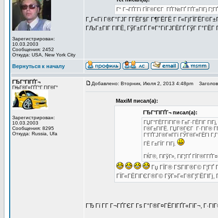
Г“ Г¬ГҐГ­Гї ГЇГ®ГЄГ ГҐГ№ГҐ ГҐГ±ГІГј Г¦ГҐ
Г„Г«Гї Г®Г°ГЈГ Г­ГЁГ§Г Г¶ГЁГЁ Г Г«ГјГЇГЁГ©Г±
ГЉГ±ГІГ ГІГЁ, ГўГ±ГҐ Г¤Г°ГіГЈГЁГҐ ГўГ Г°ГЁГ 
Зарегистрирован:
10.03.2003
Сообщения: 2452
Откуда: USA, New York City
Вернуться к началу
ГЂГ°ГІГҐГ¬
Добавлено: Вторник, Июля 2, 2013 4:48pm
Заголово
ГЊГ®Г¤ГҐГ°Г ГІГ®Г°
MaxiM писал(а):
ГЂГ°ГІГҐГ¬ писал(а):
Зарегистрирован:
ГЏГ°ГЁГ­ГїГІГ® Г±Г·ГЁГІГ ГІГ
10.03.2003
Сообщения: 8295
Г®Г±ГІГЁ. ГЏГ®ГЄГ Г·ГІГ® Г­ГҐ
Откуда: Russia, Ufa
Г‘ГҐГЈГ®Г¤Г­Гї ГЎГ®Г«ГЁГІ Г‚Г
ГЁ Г±ГЇГ ГІГј.
ГЌГ®, ГіГўГ», ГіГ¦ГҐ ГЇГ®Г­ГҐГ
Гџ ГЇГ® ГЅГІГ®Г© Г¦ГҐ Г
ГЇГ«ГЁГІГЄГ®Г© ГўГ»Г«Г®Г¦ГЁГІГј, 
ГЂ Гї Г­Г Г¬ГҐГЄГ Гѕ Г°Г®Г¤ГЁГІГҐГ«ГїГ¬, Г·Г