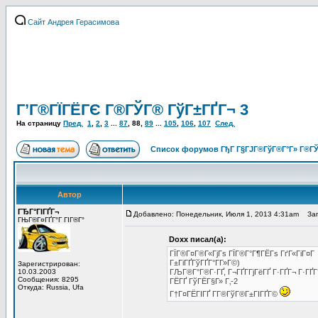
Сайт Андрея Герасимова
Г’Г®ГЇГЁГЄ Г®ГЎГ® ГўГ±ГҐГ¬ 3
На страницу
Пред.
1
,
2
,
3
...
87
,
88
,
89
...
105
,
106
,
107
След.
Список форумов ГђГ Г§ГЈГ®ГўГ®Г°Г» Г®ГЎ
Автор
ГЂГ°ГІГҐГ¬
Добавлено: Понедельник, Июля 1, 2013 4:31am
Заго
ГЊГ®Г¤ГҐГ°Г ГІГ®Г°
Doxx писал(а):
ГЇГ®Г¤Г®Г«ГјГѕ ГЇГ®Г°Г¶ГЁГѕ ГґГ«ГіГ¤Г Гў
Г±ГіГҐГўГҐГ°Г­Г»Г©)
Зарегистрирован:
10.03.2003
ГЉГ®Г°Г®Г·ГҐ, Г¬ГҐГ­ГјГёГҐ Г·ГҐГ¬ Г·ГҐГ
Сообщения: 8295
ГЁГҐ ГўГЁГ§Г» Г‚-2
Откуда: Russia, Ufa
Г†Г¤ГЁГІГҐ Г­Г®ГўГ®Г±ГІГҐГ©