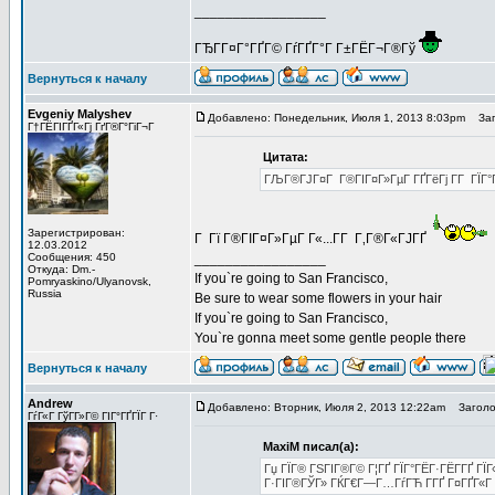
_________________
ГЂГ­Г¤Г°ГҐГ© ГѓГҐГ°Г Г±ГЁГ¬Г®Гў
Вернуться к началу
Evgeniy Malyshev
Добавлено: Понедельник, Июля 1, 2013 8:03pm
Заго
Г†ГЁГІГҐГ«Гј ГґГ®Г°ГіГ¬Г
Цитата:
ГЉГ®ГЈГ¤Г Г®ГІГ¤Г»ГµГ ГҐГёГј Г­Г ГЇГ°Г
Зарегистрирован:
Г Гї Г®ГІГ¤Г»ГµГ Г«...Г­Г Г‚Г®Г«ГЈГҐ
12.03.2012
Сообщения: 450
_________________
Откуда: Dm.-
If you`re going to San Francisco,
Pomryaskino/Ulyanovsk,
Russia
Be sure to wear some flowers in your hair
If you`re going to San Francisco,
You`re gonna meet some gentle people there
Вернуться к началу
Andrew
Добавлено: Вторник, Июля 2, 2013 12:22am
Заголов
ГѓГ«Г ГўГ­Г»Г© ГІГ°ГҐГЇГ Г·
MaxiM писал(а):
Гџ ГЇГ® ГЅГІГ®Г© Г¦ГҐ ГЇГ°ГЁГ·ГЁГ­ГҐ ГЇ
Г·ГІГ®ГЎГ» ГЌГ€Г—Г…ГѓГЋ Г­ГҐ Г¤ГҐГ«Г Г