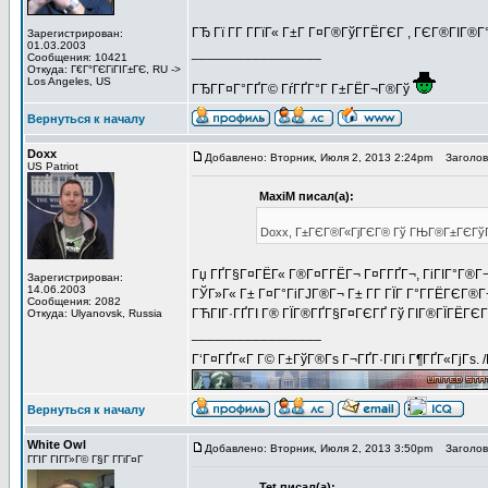
ГЂ Гї Г­Г Г­ГїГ« Г±Г Г¤Г®ГўГ­ГЁГЄГ , ГЄГ®ГІГ®
Зарегистрирован:
01.03.2003
_________________
Сообщения: 10421
Откуда: Г€Г°ГЄГіГІГ±ГЄ, RU ->
Los Angeles, US
ГЂГ­Г¤Г°ГҐГ© ГѓГҐГ°Г Г±ГЁГ¬Г®Гў
Вернуться к началу
Doxx
Добавлено: Вторник, Июля 2, 2013 2:24pm
Заголово
US Patriot
MaxiM писал(а):
Doxx, Г±ГЄГ®Г«ГјГЄГ® Гў ГЊГ®Г±ГЄГўГҐ
Гџ ГҐГ§Г¤ГЁГ« Г®Г¤Г­ГЁГ¬ Г¤Г­ГҐГ¬, ГіГІГ°Г®Г¬
Зарегистрирован:
14.06.2003
ГЎГ»Г« Г± Г¤Г°ГіГЈГ®Г¬ Г± Г­Г ГЇГ Г°Г­ГЁГЄГ®Г
Сообщения: 2082
ГЋГІГ·ГҐГІ Г® ГЇГ®ГҐГ§Г¤ГЄГҐ Гў ГІГ®ГЇГЁГЄ
Откуда: Ulyanovsk, Russia
_________________
Г‘Г¤ГҐГ«Г Г© Г±ГўГ®Гѕ Г¬ГҐГ·ГІГі Г¶ГҐГ«ГјГѕ. 
Вернуться к началу
White Owl
Добавлено: Вторник, Июля 2, 2013 3:50pm
Заголовок
ГГІГ ГІГ­Г»Г© Г§Г Г­ГіГ¤Г
Tet писал(а):