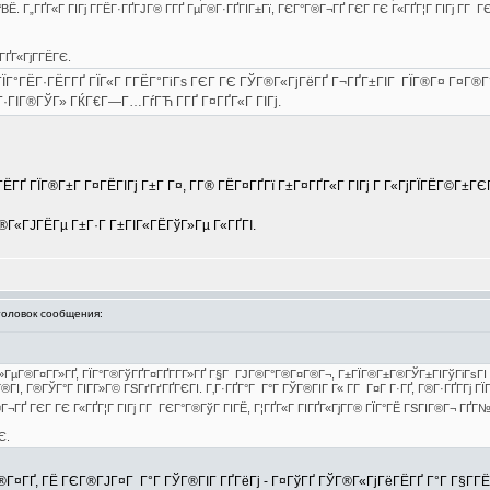
‘ВЁ. Г„ГҐГ«Г ГІГј Г­ГЁГ·ГҐГЈГ® Г­ГҐ ГµГ®Г·ГҐГІГ±Гї, ГЄГ°Г®Г¬ГҐ ГЄГ ГЄ Г«ГҐГ¦Г ГІГј Г­Г 
¤ГҐГ«ГјГ­ГЁГЄ.
ЇГ°ГЁГ·ГЁГ­ГҐ ГЇГ«Г Г­ГЁГ°ГіГѕ ГЄГ ГЄ ГЎГ®Г«ГјГёГҐ Г¬ГҐГ±ГІГ ГЇГ®Г¤ Г¤Г®Г
Г·ГІГ®ГЎГ» ГЌГ€Г—Г…ГѓГЋ Г­ГҐ Г¤ГҐГ«Г ГІГј.
­ГЁГҐ ГЇГ®Г±Г Г¤ГЁГІГј Г±Г Г¤, Г­Г® ГЁГ¤ГҐГї Г±Г¤ГҐГ«Г ГІГј Г Г«ГјГЇГЁГ©Г±ГЄ
Г®Г«ГЈГЁГµ Г±Г·Г Г±ГІГ«ГЁГўГ»Гµ Г«ГҐГІ.
ловок сообщения:
ГўГ»ГµГ®Г¤Г­Г»ГҐ, ГЇГ°Г®ГўГҐГ¤ГҐГ­Г­Г»ГҐ Г§Г ГЈГ®Г°Г®Г¤Г®Г¬, Г±ГЇГ®Г±Г®ГЎГ±ГІГўГі
®ГІ, Г®ГЎГ°Г ГІГ­Г»Г© ГЅГґГґГҐГЄГІ. Г‚Г·ГҐГ°Г Г°Г ГЎГ®ГІГ Г« Г­Г Г¤Г Г·ГҐ, Г®Г·ГҐГ­Гј ГЇ
Г¬ГҐ ГЄГ ГЄ Г«ГҐГ¦Г ГІГј Г­Г ГЄГ°Г®ГўГ ГІГЁ, Г¦ГҐГ«Г ГІГҐГ«ГјГ­Г® ГЇГ°ГЁ ГЅГІГ®Г¬ ГҐГ№
Є.
Г¤ГҐ, ГЁ ГЄГ®ГЈГ¤Г Г°Г ГЎГ®ГІГ ГҐГёГј - Г¤ГўГҐ ГЎГ®Г«ГјГёГЁГҐ Г°Г Г§Г­Г