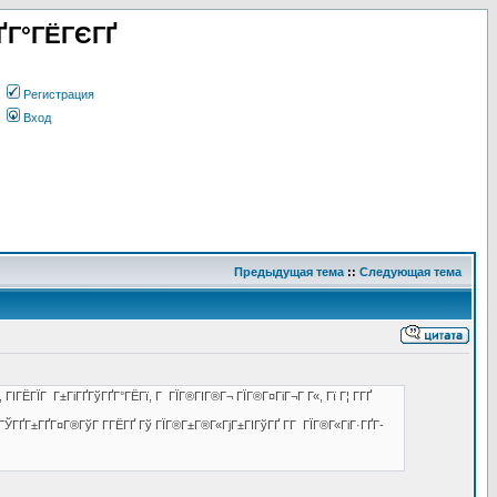
ҐГ°ГЁГЄГҐ
Регистрация
Вход
Предыдущая тема
::
Следующая тема
ГІГЁГЇГ Г±ГіГҐГўГҐГ°ГЁГї, Г ГЇГ®ГІГ®Г¬ ГЇГ®Г¤ГіГ¬Г Г«, Гї Г¦ Г­ГҐ
®ГЎГҐГ±ГҐГ¤Г®ГўГ Г­ГЁГҐ Гў ГЇГ®Г±Г®Г«ГјГ±ГІГўГҐ Г­Г ГЇГ®Г«ГіГ·ГҐГ­