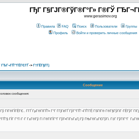
ГђГ Г§ГЈГ®ГўГ®Г°Г» Г®ГЎ ГЂГ¬Г
www.gerasimov.org
Правила
FAQ
Поиск
Пользователи
Группы
Профиль
Войти и проверить личные сообщения
 ГЂГ¬ГҐГ°ГЁГЄГҐ
->
Г†ГЁГ§Г­Гј
Сообщение
ловок сообщения:
 ГІГ®ГЇГЁГЄ.. Г­ГҐ ГµГ®ГІГҐГ« Г°Г Г­ГјГёГҐ ГўГ°ГҐГ¬ГҐГ­ГЁ ГЅГІГ® Г®Г§ГўГіГ·ГЁГўГ ГІГј, 
°ГҐГ§ ГЇГ Г°Гі Г·Г Г±Г®Гў Гї Г®ГІГЇГ°Г ГўГ«ГїГѕГ±Гј Гў ГЊГ®Г±ГЄГўГі. Г‡Г ГўГІГ°Г Г±Г