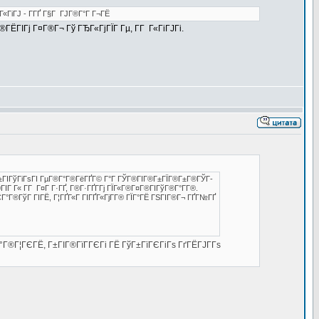
Г«ГіГЈ - Г­ГҐ Г§Г ГЈГ®Г°Г Г¬ГЁ
ЁГІГј Г¤Г®Г¬ Гў ГЂГ«ГјГЇГ Гµ, Г­Г Г«ГіГЈГі.
ЎГ±ГІГўГіГѕГІ ГµГ®Г°Г®ГёГҐГ© Г°Г ГЎГ®ГІГ®Г±ГЇГ®Г±Г®ГЎГ­
Г Г« Г­Г Г¤Г Г·ГҐ, Г®Г·ГҐГ­Гј ГЇГ«Г®Г¤Г®ГІГўГ®Г°Г­Г®.
ГЄГ°Г®ГўГ ГІГЁ, Г¦ГҐГ«Г ГІГҐГ«ГјГ­Г® ГЇГ°ГЁ ГЅГІГ®Г¬ ГҐГ№ГҐ
°Г®Г¦ГЄГЁ, Г±ГІГ®ГїГ­ГЄГі ГЁ ГўГ±ГїГЄГіГѕ ГґГЁГЈГ­Гѕ