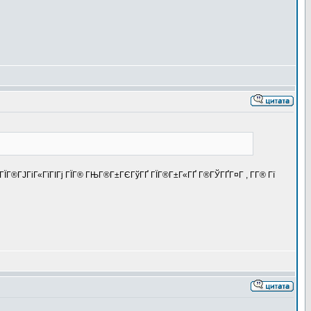
® ГЇГ®ГЈГіГ«ГїГІГј ГЇГ® ГЊГ®Г±ГЄГўГҐ ГЇГ®Г±Г«ГҐ Г®ГЎГҐГ¤Г , Г­Г® Гї