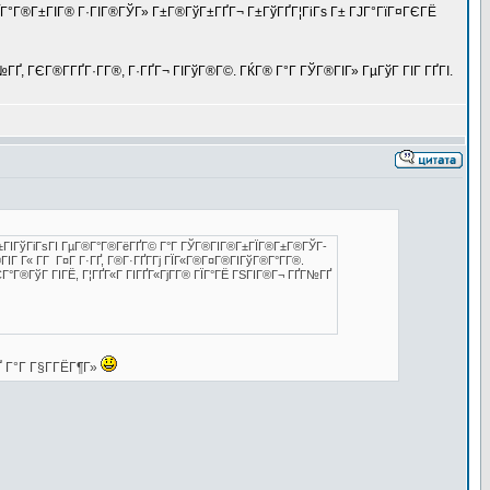
ГЇГ°Г®Г±ГІГ® Г·ГІГ®ГЎГ» Г±Г®ГўГ±ГҐГ¬ Г±ГўГҐГ¦ГіГѕ Г± ГЈГ°ГїГ¤ГЄГЁ
Ґ, ГЄГ®Г­ГҐГ·Г­Г®, Г·ГҐГ¬ ГІГўГ®Г©. ГЌГ® Г°Г ГЎГ®ГІГ» ГµГўГ ГІГ ГҐГІ.
ЎГ±ГІГўГіГѕГІ ГµГ®Г°Г®ГёГҐГ© Г°Г ГЎГ®ГІГ®Г±ГЇГ®Г±Г®ГЎГ­
Г Г« Г­Г Г¤Г Г·ГҐ, Г®Г·ГҐГ­Гј ГЇГ«Г®Г¤Г®ГІГўГ®Г°Г­Г®.
ГЄГ°Г®ГўГ ГІГЁ, Г¦ГҐГ«Г ГІГҐГ«ГјГ­Г® ГЇГ°ГЁ ГЅГІГ®Г¬ ГҐГ№ГҐ
 Г°Г Г§Г­ГЁГ¶Г»