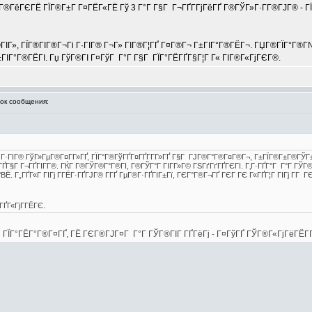
ГІГ®ГёГЄГЁ ГЇГ®Г±Г Г¤ГЁГ«ГЁ Гў 3 Г°Г Г§Г Г¬ГҐГ­ГјГёГҐ Г®ГЎГ»Г·Г­Г®ГЈГ® - 
ГІГ», ГЇГ®ГІГ®Г¬Гі Г·ГІГ® Г¬Г» ГІГ®Г¦ГҐ Г¤Г®Г¬ Г±ГІГ°Г®ГЁГ¬. ГЏГ®ГЇГ°Г®Г№Г
 Г±ГІГ°Г®ГЁГІ. Гџ ГўГ®ГІ Г¤ГўГ Г°Г Г§Г ГЇГ°ГЁГҐГ§Г¦Г Г« ГІГ®Г«ГјГЄГ®.
к сообщения:
ј, Г·ГІГ® ГўГ»ГµГ®Г¤Г­Г»ГҐ, ГЇГ°Г®ГўГҐГ¤ГҐГ­Г­Г»ГҐ Г§Г ГЈГ®Г°Г®Г¤Г®Г¬, Г±ГЇГ®Г±Г®Г
Г§Г Г¬ГҐГІГ­Г®. ГЌГ Г®ГЎГ®Г°Г®ГІ, Г®ГЎГ°Г ГІГ­Г»Г© ГЅГґГґГҐГЄГІ. Г‚Г·ГҐГ°Г Г°Г ГЎГ®ГІ
‘ВЁ. Г„ГҐГ«Г ГІГј Г­ГЁГ·ГҐГЈГ® Г­ГҐ ГµГ®Г·ГҐГІГ±Гї, ГЄГ°Г®Г¬ГҐ ГЄГ ГЄ Г«ГҐГ¦Г ГІГј Г­Г 
¤ГҐГ«ГјГ­ГЁГЄ.
ГЇГ°ГЁГ°Г®Г¤ГҐ, ГЁ ГЄГ®ГЈГ¤Г Г°Г ГЎГ®ГІГ ГҐГёГј - Г¤ГўГҐ ГЎГ®Г«ГјГёГЁГҐ