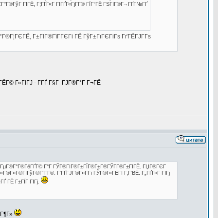
ГЄГ°Г®ГўГ ГІГЁ, Г¦ГҐГ«Г ГІГҐГ«ГјГ­Г® ГЇГ°ГЁ ГЅГІГ®Г¬ ГҐГ№ГҐ
°Г®Г¦ГЄГЁ, Г±ГІГ®ГїГ­ГЄГі ГЁ ГўГ±ГїГЄГіГѕ ГґГЁГЈГ­Гѕ
ГЁГ© Г«ГіГЈ - Г­ГҐ Г§Г ГЈГ®Г°Г Г¬ГЁ
ГѕГІ ГµГ®Г°Г®ГёГҐГ© Г°Г ГЎГ®ГІГ®Г±ГЇГ®Г±Г®ГЎГ­Г®Г±ГІГЁ. ГЏГ®ГЄГ
Г«Г®Г¤Г®ГІГўГ®Г°Г­Г®. Г‘ГҐГЈГ®Г¤Г­Гї ГЎГ®Г«ГЁГІ Г‚Г‘ВЁ. Г„ГҐГ«Г ГІГј
ГҐ ГЁ Г±ГЇГ ГІГј.
ЁГ¶Г»