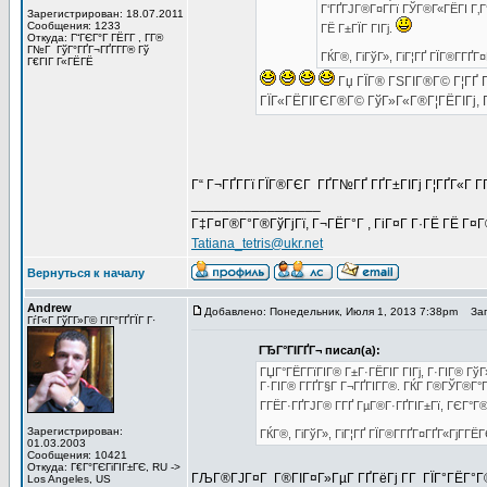
Г‘ГҐГЈГ®Г¤Г­Гї ГЎГ®Г«ГЁГІ Г‚Г
Зарегистрирован: 18.07.2011
Сообщения: 1233
ГЁ Г±ГЇГ ГІГј.
Откуда: Г“ГЄГ°Г ГЁГ­Г , Г­Г®
Г№Г ГўГ°ГҐГ¬ГҐГ­Г­Г® Гў
ГЌГ®, ГіГўГ», ГіГ¦ГҐ ГЇГ®Г­ГҐГ
Г€ГІГ Г«ГЁГЁ
Гџ ГЇГ® ГЅГІГ®Г© Г¦ГҐ Г
ГЇГ«ГЁГІГЄГ®Г© ГўГ»Г«Г®Г¦ГЁГІГј, 
Г“ Г¬ГҐГ­Гї ГЇГ®ГЄГ ГҐГ№ГҐ ГҐГ±ГІГј Г¦ГҐГ«Г Г
_________________
Г‡Г¤Г®Г°Г®ГўГјГї, Г¬ГЁГ°Г , ГіГ¤Г Г·ГЁ ГЁ Г¤
Tatiana_tetris@ukr.net
Вернуться к началу
Andrew
Добавлено: Понедельник, Июля 1, 2013 7:38pm
Заго
ГѓГ«Г ГўГ­Г»Г© ГІГ°ГҐГЇГ Г·
ГЂГ°ГІГҐГ¬ писал(а):
ГЏГ°ГЁГ­ГїГІГ® Г±Г·ГЁГІГ ГІГј, Г·ГІГ® 
Г·ГІГ® Г­ГҐГ§Г Г¬ГҐГІГ­Г®. ГЌГ Г®ГЎГ®Г°Г
Г­ГЁГ·ГҐГЈГ® Г­ГҐ ГµГ®Г·ГҐГІГ±Гї, ГЄГ°Г®
Зарегистрирован:
ГЌГ®, ГіГўГ», ГіГ¦ГҐ ГЇГ®Г­ГҐГ¤ГҐГ«ГјГ­ГЁГ
01.03.2003
Сообщения: 10421
Откуда: Г€Г°ГЄГіГІГ±ГЄ, RU ->
ГЉГ®ГЈГ¤Г Г®ГІГ¤Г»ГµГ ГҐГёГј Г­Г ГЇГ°ГЁГ°Г®
Los Angeles, US