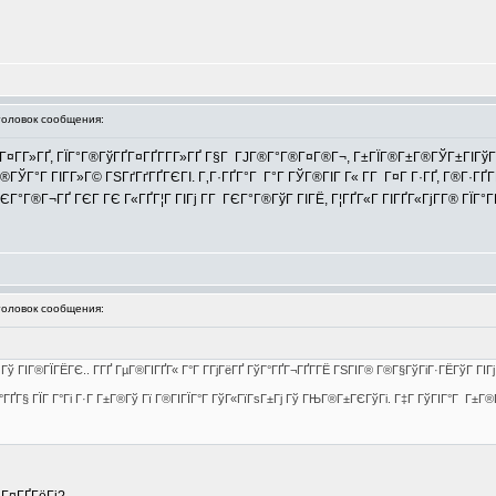
ловок сообщения:
µГ®Г¤Г­Г»ГҐ, ГЇГ°Г®ГўГҐГ¤ГҐГ­Г­Г»ГҐ Г§Г ГЈГ®Г°Г®Г¤Г®Г¬, Г±ГЇГ®Г±Г®ГЎГ±Г
®ГЎГ°Г ГІГ­Г»Г© ГЅГґГґГҐГЄГІ. Г‚Г·ГҐГ°Г Г°Г ГЎГ®ГІГ Г« Г­Г Г¤Г Г·ГҐ, Г®Г·ГҐГ
 ГЄГ°Г®Г¬ГҐ ГЄГ ГЄ Г«ГҐГ¦Г ГІГј Г­Г ГЄГ°Г®ГўГ ГІГЁ, Г¦ГҐГ«Г ГІГҐГ«ГјГ­Г® ГЇГ
ловок сообщения:
 ГІГ®ГЇГЁГЄ.. Г­ГҐ ГµГ®ГІГҐГ« Г°Г Г­ГјГёГҐ ГўГ°ГҐГ¬ГҐГ­ГЁ ГЅГІГ® Г®Г§ГўГіГ·ГЁГўГ ГІГј, 
°ГҐГ§ ГЇГ Г°Гі Г·Г Г±Г®Гў Гї Г®ГІГЇГ°Г ГўГ«ГїГѕГ±Гј Гў ГЊГ®Г±ГЄГўГі. Г‡Г ГўГІГ°Г Г±Г