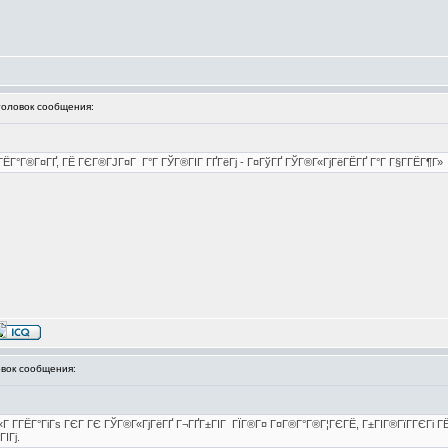
ловок сообщения:
ЁГ°Г®Г¤ГҐ, ГЁ ГЄГ®ГЈГ¤Г Г°Г ГЎГ®ГІГ ГҐГёГј - Г¤ГўГҐ ГЎГ®Г«ГјГёГЁГҐ Г°Г Г§Г­ГЁГ¶Г»
ок сообщения:
Г«Г Г­ГЁГ°ГіГѕ ГЄГ ГЄ ГЎГ®Г«ГјГёГҐ Г¬ГҐГ±ГІГ ГЇГ®Г¤ Г¤Г®Г°Г®Г¦ГЄГЁ, Г±ГІГ®ГїГ­ГЄГі Г
ІГј.