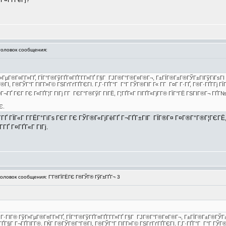
Г¤ГҐГёГј?
ловок сообщения:
ГўГ»ГµГ®Г¤Г­Г»ГҐ, ГЇГ°Г®ГўГҐГ¤ГҐГ­Г­Г»ГҐ Г§Г ГЈГ®Г°Г®Г¤Г®Г¬, Г±ГЇГ®Г±Г®ГЎГ±ГІГўГі
®ГІ, Г®ГЎГ°Г ГІГ­Г»Г© ГЅГґГґГҐГЄГІ. Г‚Г·ГҐГ°Г Г°Г ГЎГ®ГІГ Г« Г­Г Г¤Г Г·ГҐ, Г®Г·ГҐГ­Гј ГЇ
Г¬ГҐ ГЄГ ГЄ Г«ГҐГ¦Г ГІГј Г­Г ГЄГ°Г®ГўГ ГІГЁ, Г¦ГҐГ«Г ГІГҐГ«ГјГ­Г® ГЇГ°ГЁ ГЅГІГ®Г¬ ГҐГ№
Є.
­ГҐ ГЇГ«Г Г­ГЁГ°ГіГѕ ГЄГ ГЄ ГЎГ®Г«ГјГёГҐ Г¬ГҐГ±ГІГ ГЇГ®Г¤ Г¤Г®Г°Г®Г¦ГЄГЁ,
ГҐ Г¤ГҐГ«Г ГІГј.
ловок сообщения: Г’Г®ГЇГЁГЄ Г®ГЎГ® ГўГ±ГҐГ¬ 3
ј, Г·ГІГ® ГўГ»ГµГ®Г¤Г­Г»ГҐ, ГЇГ°Г®ГўГҐГ¤ГҐГ­Г­Г»ГҐ Г§Г ГЈГ®Г°Г®Г¤Г®Г¬, Г±ГЇГ®Г±Г®Г
Г§Г Г¬ГҐГІГ­Г®. ГЌГ Г®ГЎГ®Г°Г®ГІ, Г®ГЎГ°Г ГІГ­Г»Г© ГЅГґГґГҐГЄГІ. Г‚Г·ГҐГ°Г Г°Г ГЎГ®ГІ