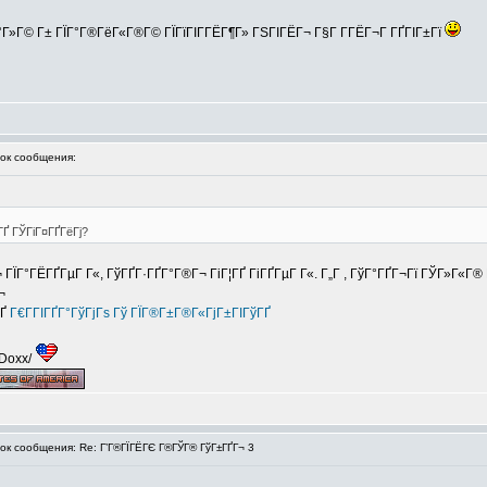
Г°Г»Г© Г± ГЇГ°Г®ГёГ«Г®Г© ГЇГїГІГ­ГЁГ¶Г» ГЅГІГЁГ¬ Г§Г Г­ГЁГ¬Г ГҐГІГ±Гї
к сообщения:
 ГЎГіГ¤ГҐГёГј?
 ГЇГ°ГЁГҐГµГ Г«, ГўГҐГ·ГҐГ°Г®Г¬ ГіГ¦ГҐ ГіГҐГµГ Г«. Г„Г , ГўГ°ГҐГ¬Гї ГЎГ»Г«Г
¬
ГҐ
Г€Г­ГІГҐГ°ГўГјГѕ Гў ГЇГ®Г±Г®Г«ГјГ±ГІГўГҐ
/Doxx/
 сообщения: Re: Г’Г®ГЇГЁГЄ Г®ГЎГ® ГўГ±ГҐГ¬ 3