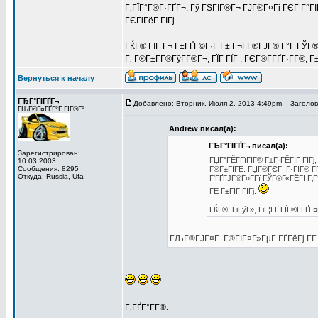
Г‚ГЇГ°Г®Г·ГҐГ¬, Гў ГЅГІГ®Г¬ ГЈГ®Г¤Гі ГЄГ Г°
ГЄГіГёГ ГІГј.
ГЌГ® ГІГ Г¬ Г±ГҐГ©Г·Г Г± Г¬Г­Г®ГЈГ® Г°Г ГЎГ®
Г‚ Г®Г±Г­Г®ГўГ­Г®Г¬, ГЇГ ГЇГ , ГЄГ®Г­ГҐГ·Г­Г®,
Вернуться к началу
ГЂГ°ГІГҐГ¬
Добавлено: Вторник, Июля 2, 2013 4:49pm
Заголово
ГЊГ®Г¤ГҐГ°Г ГІГ®Г°
Andrew писал(а):
ГЂГ°ГІГҐГ¬ писал(а):
Зарегистрирован:
ГЏГ°ГЁГ­ГїГІГ® Г±Г·ГЁГІГ ГІГ
10.03.2003
Сообщения: 8295
Г®Г±ГІГЁ. ГЏГ®ГЄГ Г·ГІГ® Г­ГҐ
Откуда: Russia, Ufa
Г‘ГҐГЈГ®Г¤Г­Гї ГЎГ®Г«ГЁГІ Г‚Г
ГЁ Г±ГЇГ ГІГј.
ГЌГ®, ГіГўГ», ГіГ¦ГҐ ГЇГ®Г­ГҐГ
ГЉГ®ГЈГ¤Г Г®ГІГ¤Г»ГµГ ГҐГёГј Г­Г 
Г‚ГҐГ°Г­Г®.