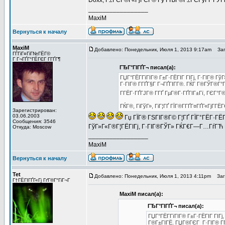
Doxx, Г±ГЄГ®Г«ГјГЄГ® Гў ГЊГ®Г±ГЄГўГҐ ГЎГі
_________________
MaxiM
Вернуться к началу
MaxiM
Добавлено: Понедельник, Июля 1, 2013 9:17am
Заго
ГЃГіГ¤ГіГ№ГЁГ©
Г Г¬ГҐГ°ГЁГЄГ Г­ГҐГ¶
ГЂГ°ГІГҐГ¬ писал(а):
ГЏГ°ГЁГ­ГїГІГ® Г±Г·ГЁГІГ ГІГј, Г·ГІГ® 
Г·ГІГ® Г­ГҐГ§Г Г¬ГҐГІГ­Г®. ГЌГ Г®ГЎГ®Г°Г
Г­ГЁГ·ГҐГЈГ® Г­ГҐ ГµГ®Г·ГҐГІГ±Гї, ГЄГ°Г®
ГЌГ®, ГіГўГ», ГіГ¦ГҐ ГЇГ®Г­ГҐГ¤ГҐГ«ГјГ­ГЁГ
Зарегистрирован:
03.06.2003
Гџ ГЇГ® ГЅГІГ®Г© Г¦ГҐ ГЇГ°ГЁГ·ГЁГ
Сообщения: 3546
ГўГ»Г«Г®Г¦ГЁГІГј, Г·ГІГ®ГЎГ» ГЌГ€Г—Г…ГѓГЋ Г­
Откуда: Moscow
_________________
MaxiM
Вернуться к началу
Tet
Добавлено: Понедельник, Июля 1, 2013 4:11pm
Заго
Г†ГЁГІГҐГ«Гј ГґГ®Г°ГіГ¬Г
MaxiM писал(а):
ГЂГ°ГІГҐГ¬ писал(а):
ГЏГ°ГЁГ­ГїГІГ® Г±Г·ГЁГІГ ГІГ
Г®Г±ГІГЁ. ГЏГ®ГЄГ Г·ГІГ® Г­ГҐ