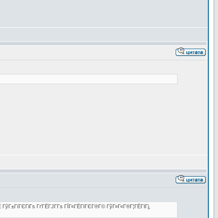
Ё ГўГ±ГїГЄГіГѕ ГґГЁГЈГ­Гѕ ГЇГ«ГЁГІГЄГ®Г© ГўГ»Г«Г®Г¦ГЁГІГј,