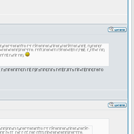
ГѕГІ ГµГ®Г°Г®ГёГҐГ© Г°Г ГЎГ®ГІГ®Г±ГЇГ®Г±Г®ГЎГ­Г®Г±ГІГЁ. ГЏГ®ГЄГ
Г«Г®Г¤Г®ГІГўГ®Г°Г­Г®. Г‘ГҐГЈГ®Г¤Г­Гї ГЎГ®Г«ГЁГІ Г‚Г‘ВЁ. Г„ГҐГ«Г ГІГј
ГҐ ГЁ Г±ГЇГ ГІГј.
 Г±ГІГ®ГїГ­ГЄГі ГЁ ГўГ±ГїГЄГіГѕ ГґГЁГЈГ­Гѕ ГЇГ«ГЁГІГЄГ®Г©
ЎГ±ГІГўГіГѕГІ ГµГ®Г°Г®ГёГҐГ© Г°Г ГЎГ®ГІГ®Г±ГЇГ®Г±Г®ГЎГ­
Г Г« Г­Г Г¤Г Г·ГҐ, Г®Г·ГҐГ­Гј ГЇГ«Г®Г¤Г®ГІГўГ®Г°Г­Г®.