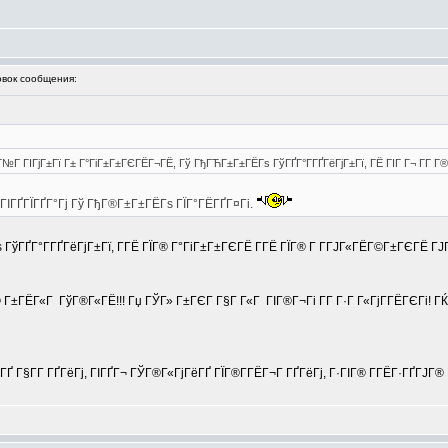
вок сообщения:
№Г ГІГјГ±Гї Г± Г°ГіГ±Г±ГЄГЁГ¬ГЁ, Гў ГђГЋГ±Г±ГЁГѕ ГўГҐГ°Г­ГҐГёГјГ±Гї, ГЁ ГІГ Г¬ Г­Г 
 ГІГҐГЇГҐГ°Гј Гў ГђГ®Г±Г±ГЁГѕ ГЇГ°ГЁГҐГ¤Гі.
 ГўГҐГ°Г­ГҐГёГјГ±Гї, Г­ГЁ ГЇГ® Г°ГіГ±Г±ГЄГЁ Г­ГЁ ГЇГ® Г Г­ГЈГ«ГЁГ©Г±ГЄГЁ ГЈ
 Г±ГЁГ«Г ГўГ®Г«ГЁ!!! Гџ ГЎГ» Г±ГЄГ Г§Г Г«Г ГІГ®Г¬Гі Г­Г Г·Г Г«ГјГ­ГЁГЄГі! Г
 Г§Г­Г ГҐГёГј, ГІГҐГ¬ ГЎГ®Г«ГјГёГҐ ГЇГ®Г­ГЁГ¬Г ГҐГёГј, Г·ГІГ® Г­ГЁГ·ГҐГЈГ® Г