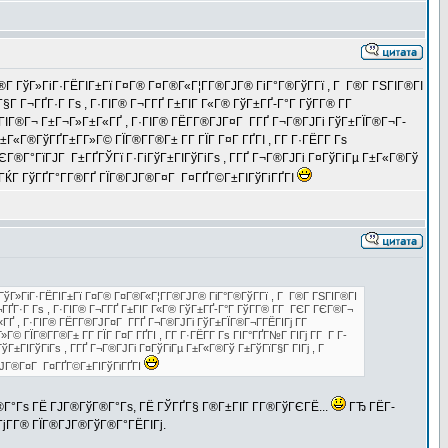
®Г­ ГўГ»ГіГ·ГЁГІГ±Гї Г¤Г® Г¤Г®Г«Г¦Г­Г®ГЈГ® ГіГ°Г®ГўГ­Гї , Г Г®Г­ ГЅГІГ®ГІ
Г Г¬ГҐГ·Г Гѕ , Г·ГІГ® Г¬Г­ГҐ Г±ГІГ Г«Г® ГўГ±ГҐ-Г°Г ГўГ­Г® Г­Г
ГІГ®Г¬ Г±Г¬Г»Г±Г«ГҐ , Г·ГІГ® ГЁГ­Г®ГЈГ¤Г Г­ГҐ Г¬Г®ГЈГі ГўГ±ГЇГ®Г¬Г­
Г®ГўГҐГ±Г­Г»Г© ГЇГ®Г­Г®Г± Г­Г ГЇГ Г¤Г ГҐГІ , Г­Г Г·ГЁГ­Г Гѕ
®Г°ГїГЈГ Г±ГҐГЎГї Г·ГіГўГ±ГІГўГіГѕ , Г­ГҐ Г¬Г®ГЈГі Г¤ГўГіГµ Г±Г«Г®Гў
®. ГЌГ ГўГҐГ°Г­Г®ГҐ ГЇГ®ГЈГ®Г¤Г Г¤ГҐГ©Г±ГІГўГіГҐГІ
 ГўГ»ГіГ·ГЁГІГ±Гї Г¤Г® Г¤Г®Г«Г¦Г­Г®ГЈГ® ГіГ°Г®ГўГ­Гї , Г Г®Г­ ГЅГІГ®ГІ
ГҐГ·Г Гѕ , Г·ГІГ® Г¬Г­ГҐ Г±ГІГ Г«Г® ГўГ±ГҐ-Г°Г ГўГ­Г® Г­Г ГЄГ ГЄГ®Г¬
Ґ , Г·ГІГ® ГЁГ­Г®ГЈГ¤Г Г­ГҐ Г¬Г®ГЈГі ГўГ±ГЇГ®Г¬Г­ГЁГІГј Г­Г
ЇГ®Г­Г®Г± Г­Г ГЇГ Г¤Г ГҐГІ , Г­Г Г·ГЁГ­Г Гѕ ГІГ°ГҐГ№Г ГІГј Г­Г Г Г­
ГІГўГіГѕ , Г­ГҐ Г¬Г®ГЈГі Г¤ГўГіГµ Г±Г«Г®Гў Г±ГўГїГ§Г ГІГј , Г
Г®ГЈГ®Г¤Г Г¤ГҐГ©Г±ГІГўГіГҐГІ
Г®Г°Гѕ ГЁ ГЈГ®ГўГ®Г°Гѕ, ГЁ ГЎГҐГ§ Г®Г±ГІГ Г­Г®ГўГЄГЁ...
ГЂ ГЁГ­
јГ­Г® ГЇГ®ГЈГ®ГўГ®Г°ГЁГІГј.