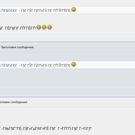
® ГїГ§Г»ГЄГ
- Г§Г ГЎГ ГўГ­Г»Г© ГіГ·ГҐГЎГ­ГЁГЄ
 Г§Г ГЁГ§ГіГ·ГҐГ­ГЁГҐ!
Заголовок сообщения:
® ГїГ§Г»ГЄГ
- Г§Г ГЎГ ГўГ­Г»Г© ГіГ·ГҐГЎГ­ГЁГЄ
ловок сообщения:
 -ГЊГЅГ°ГЁ, ГўГ»ГµГ®Г¤ГЁ Г§Г Г¬ГҐГ­Гї Г§Г Г¬ГіГ¦!"