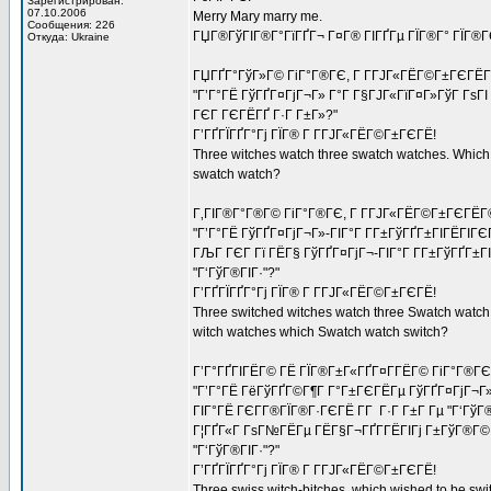
Зарегистрирован:
07.10.2006
Merry Mary marry me.
Сообщения: 226
ГЏГ®ГўГІГ®Г°ГїГҐГ¬ Г¤Г® ГІГҐГµ ГЇГ®Г° ГЇГ®Г
Откуда: Ukraine
ГЏГҐГ°ГўГ»Г© ГіГ°Г®ГЄ, Г Г­ГЈГ«ГЁГ©Г±ГЄГЁГ©
"Г’Г°ГЁ ГўГҐГ¤ГјГ¬Г» Г°Г Г§ГЈГ«ГїГ¤Г»ГўГ ГѕГІ
ГЄГ ГЄГЁГҐ Г·Г Г±Г»?"
Г’ГҐГЇГҐГ°Гј ГЇГ® Г Г­ГЈГ«ГЁГ©Г±ГЄГЁ!
Three witches watch three swatch watches. Which
swatch watch?
Г‚ГІГ®Г°Г®Г© ГіГ°Г®ГЄ, Г Г­ГЈГ«ГЁГ©Г±ГЄГЁГ© 
"Г’Г°ГЁ ГўГҐГ¤ГјГ¬Г»-ГІГ°Г Г­Г±ГўГҐГ±ГІГЁГІГЄГ
ГЉГ ГЄГ Гї ГЁГ§ ГўГҐГ¤ГјГ¬-ГІГ°Г Г­Г±ГўГҐГ±Г
"Г‘ГўГ®ГІГ·"?"
Г’ГҐГЇГҐГ°Гј ГЇГ® Г Г­ГЈГ«ГЁГ©Г±ГЄГЁ!
Three switched witches watch three Swatch watch
witch watches which Swatch watch switch?
Г’Г°ГҐГІГЁГ© ГЁ ГЇГ®Г±Г«ГҐГ¤Г­ГЁГ© ГіГ°Г®ГЄ
"Г’Г°ГЁ ГёГўГҐГ©Г¶Г Г°Г±ГЄГЁГµ ГўГҐГ¤ГјГ¬Г»
ГІГ°ГЁ ГЄГ­Г®ГЇГ®Г·ГЄГЁ Г­Г Г·Г Г±Г Гµ "Г‘Гў
Г¦ГҐГ«Г ГѕГ№ГЁГµ ГЁГ§Г¬ГҐГ­ГЁГІГј Г±ГўГ®Г© Г
"Г‘ГўГ®ГІГ·"?"
Г’ГҐГЇГҐГ°Гј ГЇГ® Г Г­ГЈГ«ГЁГ©Г±ГЄГЁ!
Three swiss witch-bitches, which wished to be swi