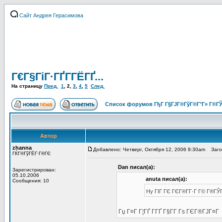
Сайт Андрея Герасимова
Г€Г§ГіГ·ГҐГ­ГЁГҐ...
На страницу
Пред.
1
,
2
,
3
,
4
,
5
След.
Список форумов ГђГ Г§ГЈГ®ГўГ®Г°Г» Г®ГЎ
Автор
zhanna
Добавлено: Четверг, Октября 12, 2006 9:30am
Загол
ГЌГ®ГўГЁГ·Г®ГЄ
Dan писал(а):
Зарегистрирован:
05.10.2006
anuta писал(а):
Сообщения: 10
Hy ГІГ ГЄ ГЄГ®Г­Г·Г Г© Г®ГЎГ
Гџ Г¤Г Г¦ГҐ Г­ГҐ Г§Г­Г Гѕ ГЄГ®ГЈГ¤Г