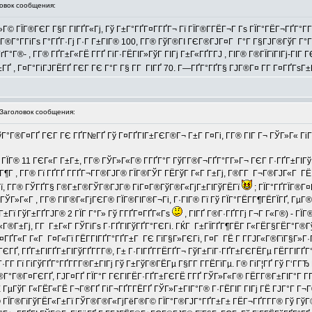
вок сообщения:
»Г© ГЇГ®ГЄГ Г§Г ГІГҐГ«Гј, Гў Г±Г°ГҐГ¤Г­ГҐГ¬ Гї ГЇГ®Г­ГЁГ¬Г Гѕ ГЇГ°ГЁГ¬ГҐГ°Г­
Г®Г°Г­ГіГѕ Г°ГҐГ·Гј Г·Г Г±ГІГ® 100, Г­Г® ГўГ®ГІ ГЄГ®ГЈГ¤Г Г°Г Г§ГЈГ®ГўГ Г°ГЁ
°Г®- , Г­Г® ГҐГ±Г«ГЁ Г­ГҐ ГіГ·ГЁГІГ»ГўГ ГІГј Г±Г«ГҐГ­ГЈ , ГІГ® Г®ГЇГїГІГј-Г
Ґ , Г¤Г°ГіГЈГЁГҐ ГЄГ ГЄ Г°Г Г§ Г­Г ГІГҐ 70. Г—ГҐГ°ГҐГ§ ГЈГ®Г¤ Г­Г Г¤ГҐГѕГ±Гј
аголовок сообщения:
ГўГ°Г®Г¤ГҐ ГЄГ ГЄ ГҐГ№ГҐ Гў Г¤ГҐГІГ±ГЄГ®Г¬ Г±Г Г¤Гі, Г­Г® ГІГ Г¬ ГЎГ»Г« Г
ЇГ® 11 ГЄГ«Г Г±Г±, Г­Г® ГЎГ»Г«Г® Г­ГҐГ°Г ГўГ­Г®Г¬ГҐГ°Г­Г»Г¬ ГЄГ Г·ГҐГ±ГІГўГ
¶Г , Г­Г® Гї ГҐГҐ Г­ГҐГ¬Г­Г®ГЈГ® ГЇГ®ГЎГ ГЁГўГ Г«Г Г±Гј, Г®Г­Г Г¬Г®ГЈГ«Г ГЁ 
ї, Г­Г® ГЎГҐГ§ Г®Г±Г®ГЎГ®ГЈГ® ГіГ¤Г®ГўГ®Г«ГјГ±ГІГўГЁГї
; ГЇГ°ГҐГЇГ®Г
ГЎГ»Г«Г , Г­Г® ГІГ®Г«ГјГЄГ® ГЇГ®ГІГ®Г¬Гі, Г·ГІГ® Гї Гў ГЇГ°ГЁГ­Г¶ГЁГЇГҐ, ГµГ®
±Гї ГўГ±ГҐГЈГ® 2 ГЇГ Г°Г» Гў Г­ГҐГ¤ГҐГ«Гѕ
, ГІГҐ Г®Г·ГҐГ­Гј Г¬Г Г«Г®) - ГЇ
Г«Г®Г±Гј, Г­Г Г±Г«Г ГЎГіГѕ Г·ГҐГІГўГҐГ°ГЄГі. ГЌГ Г±ГЇГҐГ¶ГЁГ Г«ГЁГ§ГЁГ°Г®ГўГ
Г«Г Г«Г Г¤Г«Гї ГЁГ­ГІГҐГ°ГҐГ±Г ГЄ ГїГ§Г»ГЄГі, Г¤Г ГЁ Г Г­ГЈГ«Г®ГїГ§Г»Г·Г­Г»
ЄГҐ, ГҐГ±ГІГҐГ±ГІГўГҐГ­Г­Г®, Г± Г·ГІГҐГ­ГЁГҐГ¬ ГўГ±ГїГ·ГҐГ±ГЄГЁГµ ГЁГ­ГІГҐ
 Гї ГіГўГҐГ°ГҐГ­Г­Г®Г±ГІГј Гў Г±ГўГ®ГЁГµ Г§Г­Г Г­ГЁГїГµ. Г® ГіГ¦ГҐ Гў Г‘ГГЂ Г
°Г®Г¤ГЄГҐ, ГЈГ¤ГҐ ГЇГ°Г ГЄГІГЁГ·ГҐГ±ГЄГЁ Г­ГҐ ГЎГ»Г«Г® ГЁГ­Г®Г±ГІГ°Г Г­Г­Г»Гµ
ГўГ Г«ГЁГ«ГЁ Г¬Г®ГҐ ГіГ¬ГҐГ­ГЁГҐ ГЎГ»Г±ГІГ°Г® Г·ГЁГІГ ГІГј ГЁ ГЈГ°Г Г¬Г®ГІГ
Г® ГЇГ®ГїГўГЁГ«Г±Гї ГЎГ®Г®Г«ГјГёГ®Г© ГЇГ°Г®ГЈГ°ГҐГ±Г± ГЁГ¬ГҐГ­Г­Г® Гў ГўГ®