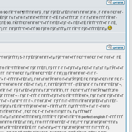
Г® 90 ГЇГ°Г®Г¶ГҐГ­ГІГ®Гў , Г§Г ГўГЁГ±ГЁГІ Г®ГІ ГІГ®ГЈГ® , Г·ГІГ® ГЄГ®Г­
ГўГ Гѕ Г±Г® Г±ГІГіГ¤ГҐГ­ГІГ Г¬ГЁ Г±Г«ГҐГ­ГЈГ Г·Г Г±ГІГ® Г­ГҐ ГЇГ®Г­
ІГ ГЄГЁ 90. ГЌГҐГЄГ®ГІГ®Г°Г»ГҐ ГґГЁГ«ГјГ¬Г» ГЁГ«ГЁ ГЇГҐГ°ГҐГ¤Г Г·ГЁ,
 Г­Г ГІГўГҐГ°Г¤Г»ГҐ 90 ГўГ® ГўГ±ГҐГµ Г­Г ГЇГ°Г ГўГ«ГҐГ­ГЁГїГµ.
іГ°Г®ГўГҐГ­Гј 5-7 Г¦ГЁГўГ®ГІГ­Г»Гµ ГўГ°Г®Г¤ГҐ ГЄГ°Г®ГЄГ Г¤Г Г©Г«Г ГЁ
® ГЇГ°ГҐГЇГ®Г¤Г ГўГ Г­ГЁГї, Гў Г­Г Г·Г Г«ГјГ­Г»Гµ ГЄГ«Г Г±Г±Г Гµ ГЎГ»Г«Г
Г­Г ГіГ°Г®ГЄГ Гµ ГЇГ®ГЄГ°ГЁГ·Г ГІГј ))) ГЇГ®ГІГ®Г¬Гі Г Г­
¤Г» Г¬ГҐГ­ГїГ«ГЁГ±Гј, Г®Г±Г®ГЎГ®Г© Г«ГѕГЎГўГЁ ГЄ ГїГ§Г»ГЄГі ГІГ ГЄ Г­
Г°Г®ГёГ® ГіГ·ГЁГ«Г Г±Гј. Г‚ ГіГ­ГЁГўГҐГ°ГҐ - (ГЁГ§ГіГ·Г Гѕ ГІГіГ°ГЁГ§Г¬,
Г®ГЇГ Г«Г Гў Г±ГЁГ«ГјГ­ГіГѕ ГЈГ°ГіГЇГЇГі, Г­Г ГЄГіГ°Г±ГҐ Г®ГЎГ№ГҐГЈГ®
 Г­Г­Г®Г¬ - Г§Г Г¬ГҐГ·Г ГІГҐГ«ГјГ­Г»Г© ГЇГ°ГҐГЇГ®Г¤, Г§Г Г±ГІГ ГўГ«ГїГ«Г
Г¬ Г±ГІГ°Г Г­Г Г¬. Г’Г®ГЈГ¤Г Г¦ГҐ Гі Г¬ГҐГ­Гї ГЇГ®ГїГўГЁГ«Г±Гї ГЁГ­
Г°ГўГјГѕ ГЁ ГЇГ°ГҐГўГ®Г¤Г®Г¬ ГЇГҐГ±ГҐГ­. ГЏГҐГ°ГҐГ¤ Г±Г Г¬Г®Г©
ї ГЇГ®Г­ГїГ«Г , ГЄГ ГЄ Г¬Г Г«Г® Гї Г§Г­Г Гѕ. Гџ ГҐГ№ГҐ
 Г±ГІГіГ¤ГҐГ­ГІГ®Гў, Г­ГҐГЇГ°Г ГўГ¤Гі ГЇГ°Г® perfect english Г¬Г­ГҐ Г­ГҐ
­Г® ГЇГЁГ±Г ГІГј, Г­Г® Г­ГҐ ГЇГ®Г­ГЁГ¬Г ГІГј Г°Г Г§ГЈГ®ГўГ®Г°Г­ГіГѕ
Г±ГЇГ°ГЁГїГІГЁГЁ Г­Г Г±Г«ГіГµ+Г°Г Г§ГЈГ®ГўГ®Г°Г­Г Гї Г°ГҐГ·Гј.