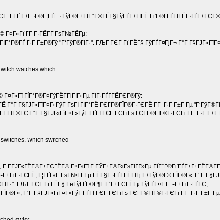
ЄГ Г­ГҐ Г±Г¬Г®Г¦ГҐГ¬ ГўГ®Г±ГЇГ°Г®ГЁГ§ГўГҐГ±ГІГЁ ГґГ®Г­ГҐГІГЁГ·ГҐГ±ГЄГ®
 Г¤Г«Гї Г­Г Г·ГЁГ­Г ГѕГ№ГЁГµ:
 ГІГ°Г®ГҐ Г·Г Г±Г®Гў "Г‘ГўГ®ГІГ·". ГЉГ ГЄГ Гї ГЁГ§ ГўГҐГ¤ГјГ¬ Г°Г Г§ГЈГ«ГїГ
 witch watches which
Г¤Г«Гї ГЇГ°Г®Г¤ГўГЁГ­ГіГІГ»Гµ ГіГ·ГҐГ­ГЁГЄГ®Гў:
Ё Г°Г Г§ГЈГ«ГїГ¤Г»ГўГ ГѕГІ ГІГ°ГЁ ГЄГ­Г®ГЇГ®Г·ГЄГЁ Г­Г Г·Г Г±Г Гµ "Г‘ГўГ®ГІ
ІГЁГІГ®ГЄ Г°Г Г§ГЈГ«ГїГ¤Г»ГўГ ГҐГІ ГЄГ ГЄГіГѕ ГЄГ­Г®ГЇГ®Г·ГЄГі Г­Г Г·Г Г±Г 
 switches. Which switched
, Г Г­ГЈГ«ГЁГ©Г±ГЄГЁГ© Г¤Г«Гї Г ГЎГ±Г®Г«ГѕГІГ­Г»Гµ ГЇГ°Г®ГґГҐГ±Г±ГЁГ®Г­Г
-Г±ГіГ·ГЄГЁ, Г¦ГҐГ«Г ГѕГ№ГЁГµ ГЁГ§Г¬ГҐГ­ГЁГІГј Г±ГўГ®Г© ГЇГ®Г«, Г°Г Г§ГЈ
Г®ГІГ·". ГЉГ ГЄГ Гї ГЁГ§ ГёГўГҐГ©Г¶Г Г°Г±ГЄГЁГµ ГўГҐГ¤ГјГ¬-Г±ГіГ·ГҐГЄ,
ЇГ®Г«, Г°Г Г§ГЈГ«ГїГ¤Г»ГўГ ГҐГІ ГЄГ ГЄГіГѕ ГЄГ­Г®ГЇГ®Г·ГЄГі Г­Г Г·Г Г±Г Гµ
tched swiss