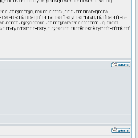
((+ ГІГ ГЄ ГЁ Г­ГҐГІ ГўГ®Г§Г¬Г®Г¦Г­Г®Г±ГІГЁ ГЇГ®Г±ГҐГ№Г ГІГј
¬ГЁ ГўГ­ГЁГ§Гі, Г­Г® Г­Г Г Г­ГЈГ«, ГІГ Г¬ Г­ГҐ ГІГ®Г«ГјГЄГ®
Г®Г¤Г­Г® ГЁ ГІГ® Г¦ГҐ Г·Г Г±ГІГ® ГЇГ®ГўГІГ®Г°ГїГѕГІ, ГЁ ГЇГ®Г·ГҐГ¬Гі-
ЈГ°Г®Г¬ГЄГЁГ¬ Г§ГўГіГЄГ®Г¬ ГЁ ГЁГ§Г®ГЎГ°Г Г¦ГҐГ­ГЁГҐГ¬, ГµГ®ГІГї
Г»Г·Г­Г»Гµ ГґГ®Г°ГіГ¬Г®Гў, Г ГўГ®ГІ Г­Г ГЄГ­ГЁГ¦ГЄГЁ ГўГ°ГҐГ¬ГҐГ­ГЁ Г­ГҐ