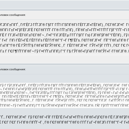
ловок сообщения:
 ГўГЈГіГ±ГІГҐ , ГґГЁГЈ ГҐГЈГ® Г§Г­Г ГҐГІ ГЅГІГ®ГІ ГЁГ­ГЈГ«ГЁГёГј , ГЄГ®ГЈГ¤Г Г
ГІГї Г±Г¤ГўГЁГЈГЁ ГЄГ®Г­ГҐГ·Г­Г® ГҐГ±ГІГј , ГЇГ®Г±Г«ГҐГ¤Г­ГҐГҐ ГўГ°ГҐГ¬Гї Г§
Г Г­ГЈГ«ГЁГ©Г±ГЄГ®Г¬ , Г¤Г°ГіГЈГЁГµ Г­ГҐ Г§Г­Г Гѕ) ГЈГ®ГўГ®Г°ГЁГІГј , Гў 
Г«Г ГІГі ГЁГ«ГЁ ГЁГ­ГіГѕ ГЁГ­ГґГ®Г°Г¬Г Г¶ГЁГѕ. Г€Г­Г®ГЈГ¤Г ГЇГ°Г®Г±ГІГ® Г±Г«
Г±ГІГ°Г® ГЁ ГЎГҐГ§ Г®ГёГЁГЎГ®ГЄ , Г ГЁГ­Г®ГЈГ¤Г ГЎГ»ГўГ ГҐГІ , ГЄГ ГЄ ГЄГ
ІГ® Г± Г ГЄГ¶ГҐГ­ГІГ®Г¬ Гў Г¤ГҐГ±ГїГІГј Г°Г Г§ ГЎГ®Г«ГјГёГҐ Г®ГЎГ»Г·Г­Г®ГЈГ
ловок сообщения:
ј Гў Г ГўГЈГіГ±ГІГҐ , ГґГЁГЈ ГҐГЈГ® Г§Г­Г ГҐГІ ГЅГІГ®ГІ ГЁГ­ГЈГ«ГЁГёГј , ГЄГ®ГЈГ¤Г Г®Г­
. Г•Г®ГІГї Г±Г¤ГўГЁГЈГЁ ГЄГ®Г­ГҐГ·Г­Г® ГҐГ±ГІГј , ГЇГ®Г±Г«ГҐГ¤Г­ГҐГҐ ГўГ°ГҐГ¬Гї Г§Г Г¬
Г«ГЁГ©Г±ГЄГ®Г¬ , Г¤Г°ГіГЈГЁГµ Г­ГҐ Г§Г­Г Гѕ) ГЈГ®ГўГ®Г°ГЁГІГј , Гў ГІГ®Г¬ Г±Г¬Г»Г±Г«Г
ІГі ГЁГ«ГЁ ГЁГ­ГіГѕ ГЁГ­ГґГ®Г°Г¬Г Г¶ГЁГѕ. Г€Г­Г®ГЈГ¤Г ГЇГ°Г®Г±ГІГ® Г±Г«Г®ГўГҐГ±Г­Г»Г© Г
§ Г®ГёГЁГЎГ®ГЄ , Г ГЁГ­Г®ГЈГ¤Г ГЎГ»ГўГ ГҐГІ , ГЄГ ГЄ ГЄГ®Г°ГїГЈГ Г±ГҐГЎГї Г·ГіГўГ±
ГҐГ­ГІГ®Г¬ Гў Г¤ГҐГ±ГїГІГј Г°Г Г§ ГЎГ®Г«ГјГёГҐ Г®ГЎГ»Г·Г­Г®ГЈГ®. ГЌГ ГўГҐГ°Г­Г®ГҐ ГЇ
Г®ГҐ... Г€Г­Г®ГЈГ¤Г Гў ГЄГ®Г¬ГЇГ Г­ГЁГЁ Г«ГѕГ¤ГҐГ© ГІГ®Г«ГјГЄГ® ГЁ ГЈГ®Гў
ЄГ ГЄГ Гї-ГІГ® ГІГҐГ¬Г , Г® ГЄГ®ГІГ®Г°Г®Г© Г­ГҐ Г±Г¬Г®ГЈГі Г­Г®Г°Г¬Г Г«Г