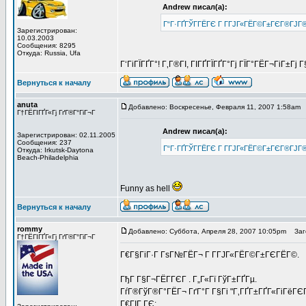
Andrew писал(а):
Г“Г·ГҐГЎГ­ГЁГЄ Г Г­ГЈГ«ГЁГ©Г±ГЄГ®ГЈГ
Зарегистрирован:
10.03.2003
Сообщения: 8295
Откуда: Russia, Ufa
Г‘ГіГЇГҐГ°! Г‚Г®ГІ, ГІГҐГЇГҐГ°Гј ГЇГ°ГЁГ¬ГіГ±Гј
Вернуться к началу
anuta
Добавлено: Воскресенье, Февраля 11, 2007 1:58am
Г†ГЁГІГҐГ«Гј ГґГ®Г°ГіГ¬Г
Andrew писал(а):
Зарегистрирован: 02.11.2005
Сообщения: 237
Г“Г·ГҐГЎГ­ГЁГЄ Г Г­ГЈГ«ГЁГ©Г±ГЄГ®ГЈГ
Откуда: Irkutsk-Daytona
Beach-Philadelphia
Funny as hell
Вернуться к началу
rommy
Добавлено: Суббота, Апреля 28, 2007 10:05pm
Заго
Г†ГЁГІГҐГ«Гј ГґГ®Г°ГіГ¬Г
Г€Г§ГіГ·Г ГѕГ№ГЁГ¬ Г Г­ГЈГ«ГЁГ©Г±ГЄГЁГ©.
ГђГ Г§Г¬ГЁГ­ГЄГ . Г„Г«Гї ГўГ±ГҐГµ.
ГѓГ®ГўГ®Г°ГЁГ¬ ГґГ°Г Г§Гі "Г‚ГҐГ±ГҐГ«ГіГёГЄГ
Г€ГІГ ГЄ: