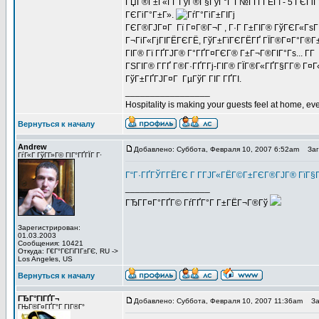
ГЏГ®Г±Г«ГҐ ГўГ®Г§ГўГ°Г Г№ГҐГ­ГЁГї - 5 ГЄГіГ°
ГЄГіГ°Г±Г».
ГЄГ®ГЈГ¤Г Гї Г¤Г®Г¬Г , Г·Г Г±ГІГ® ГўГЄГ«ГѕГ·Г
Г¬ГіГ«ГјГІГЁГЄГЁ, ГўГ±ГїГЄГЁГҐ ГЇГ®Г¤Г°Г®Г±ГІ
ГІГ® Гї ГҐГЈГ® Г°ГҐГ¤ГЄГ® Г±Г¬Г®ГІГ°Гѕ... Г­
ГЅГІГ® Г­ГҐ Г®Г·ГҐГ­Гј-ГІГ® ГЇГ®Г«ГҐГ§Г­Г® Г¤Г
ГўГ±ГҐГЈГ¤Г ГµГўГ ГІГ ГҐГІ.
_________________
Hospitality is making your guests feel at home, eve
Вернуться к началу
Andrew
Добавлено: Суббота, Февраля 10, 2007 6:52am
Заго
ГѓГ«Г ГўГ­Г»Г© ГІГ°ГҐГЇГ Г·
Г“Г·ГҐГЎГ­ГЁГЄ Г Г­ГЈГ«ГЁГ©Г±ГЄГ®ГЈГ® ГїГ
_________________
ГЂГ­Г¤Г°ГҐГ© ГѓГҐГ°Г Г±ГЁГ¬Г®Гў
Зарегистрирован:
01.03.2003
Сообщения: 10421
Откуда: Г€Г°ГЄГіГІГ±ГЄ, RU ->
Los Angeles, US
Вернуться к началу
ГЂГ°ГІГҐГ¬
Добавлено: Суббота, Февраля 10, 2007 11:36am
Заг
ГЊГ®Г¤ГҐГ°Г ГІГ®Г°