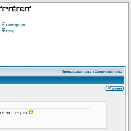
ҐГ°ГЁГЄГҐ
Регистрация
Вход
Предыдущая тема
::
Следующая тема
Г®ГЎГ№Г ГҐГёГјГ±Гї.