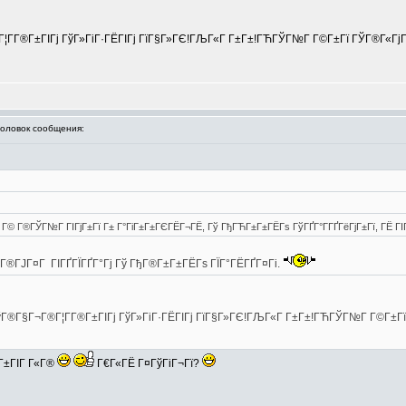
®Г¦Г­Г®Г±ГІГј ГўГ»ГіГ·ГЁГІГј ГїГ§Г»ГЄ!ГЉГ«Г Г±Г±!ГЋГЎГ№Г Г©Г±Гї ГЎГ®Г«ГјГ
ловок сообщения:
 Г© Г®ГЎГ№Г ГІГјГ±Гї Г± Г°ГіГ±Г±ГЄГЁГ¬ГЁ, Гў ГђГЋГ±Г±ГЁГѕ ГўГҐГ°Г­ГҐГёГјГ±Гї, ГЁ ГІ
 ГЄГ®ГЈГ¤Г ГІГҐГЇГҐГ°Гј Гў ГђГ®Г±Г±ГЁГѕ ГЇГ°ГЁГҐГ¤Гі.
 ГўГ®Г§Г¬Г®Г¦Г­Г®Г±ГІГј ГўГ»ГіГ·ГЁГІГј ГїГ§Г»ГЄ!ГЉГ«Г Г±Г±!ГЋГЎГ№Г Г©Г±Г
 Г±ГІГ Г«Г®
Г€Г«ГЁ Г¤ГўГіГ¬Гї?