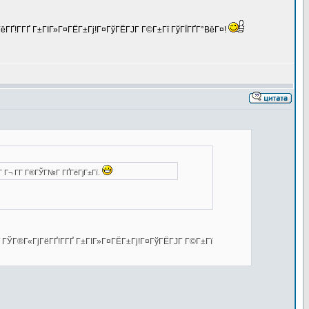
ёГҐ!Г­ГҐ Г±ГІГ»Г¤ГЁГ±Гј!Г¤ГўГЁГЈГ Г©Г±Гї ГўГЇГҐГ°ВёГ¤!
Г Г¬ Г­Г Г®ГЎГ№Г ГҐГёГјГ±Гї.
ї ГЎГ®Г«ГјГёГҐ!Г­ГҐ Г±ГІГ»Г¤ГЁГ±Гј!Г¤ГўГЁГЈГ Г©Г±Гї