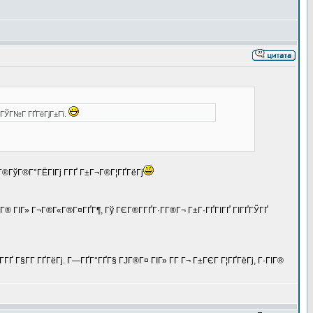
Г®ГЎГ№Г ГҐГёГјГ±Гї.
Г®ГўГ®Г°ГЁГІГј Г­ГҐ Г±Г¬Г®Г¦ГҐГёГј
ЌГ® ГІГ» Г¬Г®Г«Г®Г¤ГҐГ¶, Гў ГЄГ®Г­ГҐГ·Г­Г®Г¬ Г±Г·ГҐГІГҐ ГІГҐГЎГҐ
­ГҐ Г§Г­Г ГҐГёГј. Г—ГҐГ°ГҐГ§ ГЈГ®Г¤ ГІГ» Г­Г Г¬ Г±ГЄГ Г¦ГҐГёГј, Г·ГІГ®