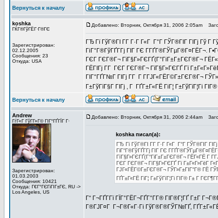
Вернуться к началу
koshka
Добавлено: Вторник, Октября 31, 2006 2:05am
Заго
ГЌГ®ГўГЁГ·Г®ГЄ
ГЂ Гї ГўГ®ГІ Г­Г Г·Г Г«Г Г°Г ГЎГ®ГІГ ГІГј Гў Г
Зарегистрирован:
ГіГ°Г®ГўГҐГ­Гј ГІГ ГЄ Г­ГҐГ®ГЎГµГ®Г¤ГЁГ¬. Г•Г®
02.12.2005
Сообщения: 23
ГЄГ ГЄГ®Г¬ ГїГ§Г»ГЄГҐ(Г°ГіГ±Г±ГЄГ®Г¬ ГЁГ«ГЁ 
Откуда: USA
ГЁГІГј Г­Г ГЄГ ГЄГ®Г¬ ГїГ§Г»ГЄГҐ Гї Г±Г«Г»ГёГ 
ГІГ°ГҐГ№Г ГІГј Г­Г Г Г­ГЈГ«ГЁГ©Г±ГЄГ®Г¬ ГЎГ»
Г±ГўГїГ§Г ГІГј , Г ГҐГ±Г«ГЁ ГіГ¦ Г±ГўГїГ¦Гі Г
Вернуться к началу
Andrew
Добавлено: Вторник, Октября 31, 2006 2:44am
Заго
ГѓГ«Г ГўГ­Г»Г© ГІГ°ГҐГЇГ Г·
koshka писал(а):
ГЂ Гї ГўГ®ГІ Г­Г Г·Г Г«Г Г°Г ГЎГ®ГІГ ГІГ
ГіГ°Г®ГўГҐГ­Гј ГІГ ГЄ Г­ГҐГ®ГЎГµГ®Г¤ГЁГ¬
ГїГ§Г»ГЄГҐ(Г°ГіГ±Г±ГЄГ®Г¬ ГЁГ«ГЁ Г Г­ГЈ
ГЄГ ГЄГ®Г¬ ГїГ§Г»ГЄГҐ Гї Г±Г«Г»ГёГ Г«Г Г
ГЈГ«ГЁГ©Г±ГЄГ®Г¬ ГЎГ»Г±ГІГ°Г® ГЁ ГЎГҐГ
Зарегистрирован:
01.03.2003
ГҐГ±Г«ГЁ ГіГ¦ Г±ГўГїГ¦Гі ГІГ® Г± Г ГЄГ¶
Сообщения: 10421
Откуда: Г€Г°ГЄГіГІГ±ГЄ, RU ->
Los Angeles, US
Г“ Г¬ГҐГ­Гї ГЇГ°ГЁГ¬ГҐГ°Г­Г® ГІГ®Г¦ГҐ Г±Г Г¬
Г®ГЈГ¤Г Г¬Г®Г«Г·Гі ГўГ®Г®ГЎГ№ГҐ, ГҐГ±Г«ГЁ Г
_________________