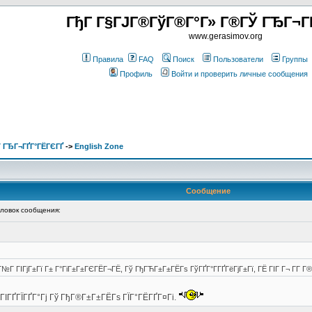
ГђГ Г§ГЈГ®ГўГ®Г°Г» Г®ГЎ ГЂГ¬Г
www.gerasimov.org
Правила
FAQ
Поиск
Пользователи
Группы
Профиль
Войти и проверить личные сообщения
 ГЂГ¬ГҐГ°ГЁГЄГҐ
->
English Zone
Сообщение
овок сообщения:
№Г ГІГјГ±Гї Г± Г°ГіГ±Г±ГЄГЁГ¬ГЁ, Гў ГђГЋГ±Г±ГЁГѕ ГўГҐГ°Г­ГҐГёГјГ±Гї, ГЁ ГІГ Г¬ Г­Г 
 ГІГҐГЇГҐГ°Гј Гў ГђГ®Г±Г±ГЁГѕ ГЇГ°ГЁГҐГ¤Гі.