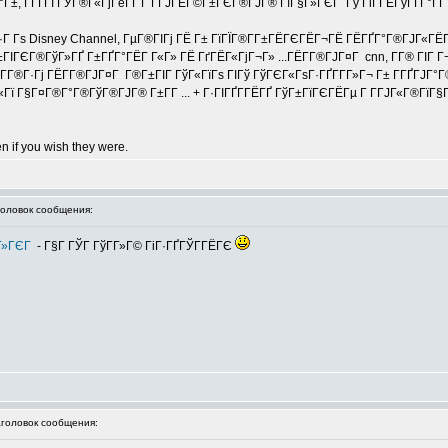
Г±, Г­ГҐГІ ГЎГ®Г«ГјГёГҐ Г Г­ГЈГЁГ©Г±ГЄГ®ГЈГ® ГїГ§Г»ГЄГ Гў ГіГ­ГЁГўГҐГ°ГҐ (
 Гѕ Disney Channel, ГµГ®ГІГј ГЁ Г± ГїГЇГ®Г­Г±ГЁГЄГЁГ¬ГЁ ГЁГҐГ°Г®ГЈГ«ГЁГґГ Г
ГЄГ®ГўГ»ГҐ Г±ГҐГ°ГЁГ Г«Г» ГЁ ГґГЁГ«ГјГ¬Г» ...ГЁГ­Г®ГЈГ¤Г cnn, Г­Г® ГІГ Г¬ 
Г Г­Г®Г·Гј ГЁГ­Г®ГЈГ¤Г Г®Г±ГІГ ГўГ«ГїГѕ ГІГў ГўГЄГ«ГѕГ·ГҐГ­Г­Г»Г¬ Г± Г­ГҐГ
«Гї Г§Г¤Г®Г°Г®ГўГ®ГЈГ® Г±Г­Г ... + Г·ГІГҐГ­ГЁГҐ ГўГ±ГїГЄГЁГµ Г Г­ГЈГ«Г®ГїГ§
n if you wish they were.
ловок сообщения:
§Г»ГЄГ
- Г§Г ГЎГ ГўГ­Г»Г© ГіГ·ГҐГЎГ­ГЁГЄ
оловок сообщения: