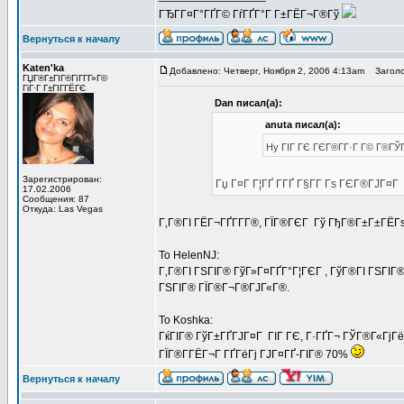
ГЂГ­Г¤Г°ГҐГ© ГѓГҐГ°Г Г±ГЁГ¬Г®Гў
Вернуться к началу
Katen'ka
Добавлено: Четверг, Ноября 2, 2006 4:13am
Заголо
ГЏГ®Г±ГІГ®ГїГ­Г­Г»Г©
ГіГ·Г Г±ГІГ­ГЁГЄ
Dan писал(а):
anuta писал(а):
Hy ГІГ ГЄ ГЄГ®Г­Г·Г Г© Г®ГЎГ
Зарегистрирован:
Гџ Г¤Г Г¦ГҐ Г­ГҐ Г§Г­Г Гѕ ГЄГ®ГЈГ¤Г
17.02.2006
Сообщения: 87
Откуда: Las Vegas
Г‚Г®ГІ ГЁГ¬ГҐГ­Г­Г®, ГЇГ®ГЄГ Гў ГђГ®Г±Г±ГЁГѕ
To HelenNJ:
Г‚Г®ГІ ГЅГІГ® ГўГ»Г¤ГҐГ°Г¦ГЄГ , ГўГ®ГІ ГЅГІГ®
ГЅГІГ® ГЇГ®Г¬Г®ГЈГ«Г®.
To Koshka:
ГќГІГ® ГўГ±ГҐГЈГ¤Г ГІГ ГЄ, Г·ГҐГ¬ ГЎГ®Г«ГјГёГҐ
ГЇГ®Г­ГЁГ¬Г ГҐГёГј ГЈГ¤ГҐ-ГІГ® 70%
Вернуться к началу