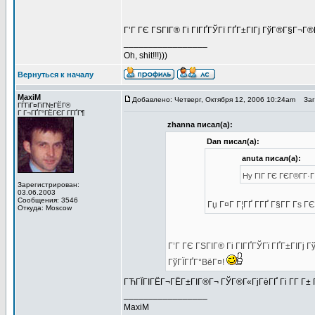
Г’Г ГЄ ГЅГІГ® Гі ГІГҐГЎГї ГҐГ±ГІГј ГўГ®Г§Г¬Г
_________________
Oh, shit!!!)))
Вернуться к началу
MaxiM
Добавлено: Четверг, Октября 12, 2006 10:24am
Заго
ГЃГіГ¤ГіГ№ГЁГ©
Г Г¬ГҐГ°ГЁГЄГ Г­ГҐГ¶
zhanna писал(а):
Dan писал(а):
anuta писал(а):
Hy ГІГ ГЄ ГЄГ®Г­Г·Г
Зарегистрирован:
03.06.2003
Сообщения: 3546
Гџ Г¤Г Г¦ГҐ Г­ГҐ Г§Г­Г Гѕ
Откуда: Moscow
Г’Г ГЄ ГЅГІГ® Гі ГІГҐГЎГї ГҐГ±ГІГј
ГўГЇГҐГ°ВёГ¤!
ГЋГЇГІГЁГ¬ГЁГ±ГІГ®Г¬ ГЎГ®Г«ГјГёГҐ Гі Г­Г Г±
_________________
MaxiM