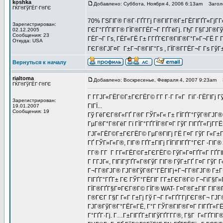
koshka
Добавлено: Суббота, Ноября 4, 2006 6:13am
Заголо
ГЌГ®ГўГЁГ·Г®ГЄ
70% ГЅГІГ® Г®Г·ГҐГ­Гј Г®ГІГ­Г®Г±ГЁГІГҐГ«ГјГ­Г
Зарегистрирован:
ГЄГ°ГҐГІГ­Г® ГЇГ®Г­ГЁГ¬Г ГҐГёГј. ГђГ Г§ГЈГ®Гў
02.12.2005
Сообщения: 23
ГЁГ¬Г Гѕ, ГЁГ«ГЁ Г± Г­ГҐГЄГ®ГІГ®Г°Г»Г¬ГЁ Г ГґГ
Откуда: USA
ГЄГ®ГЈГ¤Г Г±Г¬Г®ГІГ°Гѕ , ГЇГ®Г­ГЁГ¬Г Гѕ ГўГ±Г
Вернуться к началу
rialtoma
Добавлено: Воскресенье, Февраля 4, 2007 9:23am
З
ГЌГ®ГўГЁГ·Г®ГЄ
Г Г­ГЈГ«ГЁГ©Г±ГЄГЁГ© Г­Г Г·Г Г«Г ГіГ·ГЁГІГј 
Зарегистрирован:
ГІГЇ...
19.01.2007
Сообщения: 19
Гў ГёГЄГ®Г«ГҐ Г®Г­ ГЎГ»Г« Г± ГЇГҐГ°ГўГ®ГЈГ® Г
ГµГ®Г°Г®ГёГ Гї ГЇГ°ГҐГЇГ®Г¤Г ГўГ ГІГҐГ«ГјГ­ГЁГ
ГЈГ«ГЁГ©Г±ГЄГЁГ© ГµГ®ГІГј ГЁ Г¤Г ГўГ Г«Г±Г
ГҐ ГЎГ»Г«Г®, ГІГ® ГҐГ±ГІГј ГЇГїГІГҐГ°ГЄГ -ГІГ® 
Г­Г® Г­Г Г Г­Г«ГЁГ©Г±ГЄГЁГ© ГўГ»Г¤ГҐГ«Г ГҐГІГ
Г Г­ГЈГ«, ГІГїГ¦ГҐГ«Г®ГўГ ГІГ® ГўГ±ГҐ Г¤Г ГўГ 
Г¬Г­Г®ГЈГ® ГЈГ®ГўГ®Г°ГЁГІГј+Г¬Г­Г®ГЈГ® Г±Г¤ГҐ
ГІГҐГ°ГҐГ± ГЄ ГЎГ°ГЁГІГ Г­Г±ГЄГ®Г© Г¬ГіГ§Г»Г
ГЇГ®ГҐГ§Г¤ГЄГ®Г© ГЇГ® WAT- Г¤Г®Г±ГІГ ГІГ®Г·Г­Г
Г®ГЄГ Г§Г Г«Г Г±Гј Гў Г¬Г Г«ГҐГ­ГјГЄГ®Г¬ ГЈГ®Г
ГЈГ®ГўГ®Г°ГЁГ«ГЁ, Г°Г ГЎГ®ГІГ®Г¤Г ГІГҐГ«ГЁ Гµ
Г°ГҐГ·Гј. Г…Г±ГІГҐГ±ГІГўГҐГ­Г­Г®, Г§Г Г«ГҐГІ