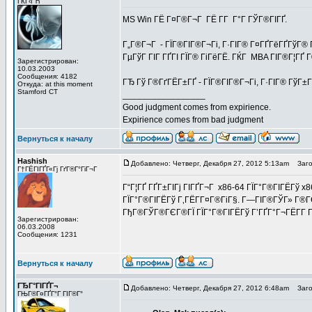
ГЌГ‹ГЋ
MS Win ГЁ Г¤Г®Г¬Г ГЁ Г­Г Г°Г ГЎГ®ГІГҐ.
Г„Г®Г¬Г - ГЇГ®ГІГ®Г¬Гі, Г·ГІГ® Г¤ГҐГёГҐГўГ® Г
ГµГўГ ГІГ ГҐГІ ГЇГ® ГіГёГЁ. ГЌГ MBA ГІГ®Г¦ГҐ
Зарегистрирован:
10.03.2003
Сообщения: 4182
ГЂ Гў Г®ГґГЁГ±ГҐ - ГЇГ®ГІГ®Г¬Гі, Г·ГІГ® ГўГ±
Откуда: at this moment
Stamford CT
_________________
Good judgment comes from expirience.
Expirience comes from bad judgment
Вернуться к началу
Hashish
Добавлено: Четверг, Декабря 27, 2012 5:13am
Загол
Г†ГЁГІГҐГ«Гј ГґГ®Г°ГіГ¬Г
Г“Г¦ГҐ ГҐГ±ГІГј ГІГҐГ¬Г x86-64 ГЇГ°Г®ГІГЁГў x
ГЇГ°Г®ГІГЁГў Г‚ГЁГ­Г¤Г®ГіГ§. Г—ГІГ®ГЎГ» Г®ГЄГ
ГђГ®ГЎГ®ГЄГ®ГЇ ГЇГ°Г®ГІГЁГў Г’ГҐГ°Г¬ГЁГ­Г Г
Зарегистрирован:
06.03.2008
Сообщения: 1231
Вернуться к началу
ГЂГ°ГІГҐГ¬
Добавлено: Четверг, Декабря 27, 2012 6:48am
Загол
ГЊГ®Г¤ГҐГ°Г ГІГ®Г°