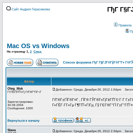
ГђГ Г§Г
Сайт Андрея Герасимова
Правила
П
Mac OS vs Windows
На страницу
1
,
2
След.
Список форумов ГђГ Г§ГЈГ®ГўГ®Г°Г» Г®ГЎ
Автор
Oleg_Msk
Добавлено: Среда, Декабря 26, 2012 1:04pm
Заголо
Г†ГЁГІГҐГ«Гј ГґГ®Г°ГіГ¬Г
ГѓГ®Г±ГЇГ®Г¤Г , ГЇГ® ГЎГ®Г«ГјГёГҐГ© Г·Г Г±ГІ
Зарегистрирован:
Г«ГЁГ·Г­Г»Гµ Г¶ГҐГ«ГїГµ, Гў ГЄГ®Г°ГЇ Г±Г°ГҐГ¤
30.09.2004
Сообщения: 1000
Вернуться к началу
Slava
Добавлено: Среда, Декабря 26, 2012 2:34pm
Заголо