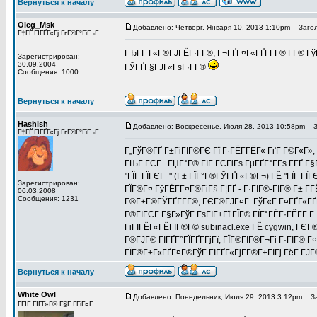
Вернуться к началу
Oleg_Msk
Добавлено: Четверг, Января 10, 2013 1:10pm
Загол
Г†ГЁГІГҐГ«Гј ГґГ®Г°ГіГ¬Г
ГЂГ­Г Г«Г®ГЈГЁГ·Г­Г®, Г¬ГҐГ¤Г«ГҐГ­Г­Г® Г­Г® Г
Зарегистрирован:
30.09.2004
ГЎГҐГ§ГЈГ«ГѕГ·Г­Г®
Сообщения: 1000
Вернуться к началу
Hashish
Добавлено: Воскресенье, Июля 28, 2013 10:58pm
За
Г†ГЁГІГҐГ«Гј ГґГ®Г°ГіГ¬Г
Г„ГўГ®ГҐ Г±ГіГІГ®ГЄ Гї Г·ГЁГ­ГЁГ« ГґГ Г©Г«Г»
ГЊГ ГЄГ . ГЏГ°Г® ГІГ ГЄГіГѕ ГµГҐГ°Г­Гѕ Г­ГҐ Г
"ГЇГ ГЇГЄГ " (Г± ГЇГ°Г®ГЎГҐГ«Г®Г¬) ГЁ "ГЇГ ГЇ
Зарегистрирован:
ГЇГ®Г¤ ГўГЁГ­Г¤Г®ГіГ§ Г¦ГҐ - Г·ГІГ®-ГІГ® Г± Г­
06.03.2008
Сообщения: 1231
Г®Г±Г®ГЎГҐГ­Г­Г®, ГЄГ®ГЈГ¤Г ГўГ«Г Г¤ГҐГ«ГҐГ¶ 
Г®ГІГЄГ Г§Г»ГўГ ГѕГІГ±Гї ГЇГ® ГЇГ°ГЁГ·ГЁГ­Г Г¬
ГіГІГЁГ«ГЁГІГ®Г© subinacl.exe ГЁ cygwin, ГЄГ
Г®ГЈГ® ГІГҐГ°ГЇГҐГ­ГјГї, ГЇГ®ГІГ®Г¬Гі Г·ГІГ® 
ГЇГ®Г±Г«ГҐГ¤Г®ГўГ ГІГҐГ«ГјГ­Г®Г±ГІГј ГёГ ГЈГ®
Вернуться к началу
White Owl
Добавлено: Понедельник, Июля 29, 2013 3:12pm
Заг
ГГІГ ГІГ­Г»Г© Г§Г Г­ГіГ¤Г