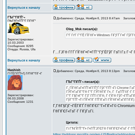
Вернуться к началу
ГЂГ°ГІГҐГ¬
Добавлено: Среда, Ноября 6, 2013 8:47am
Заголово
ГЊГ®Г¤ГҐГ°Г ГІГ®Г°
Oleg_Msk писал(а):
Г‘Г ГґГ Г°ГЁ ГЇГ®Г¤ Windows ГіГ¦ГҐ Г¤Г ГўГ­Г
Зарегистрирован:
10.03.2003
Сообщения: 8295
Откуда: Russia, Ufa
Г…ГЈГ® Г­ГҐ ГЇГ®Г¤Г¤ГҐГ°Г¦ГЁГўГ ГѕГІ Г± Г¬Г Гї
Вернуться к началу
Hashish
Добавлено: Среда, Ноября 6, 2013 8:13pm
Заголово
Г†ГЁГІГҐГ«Гј ГґГ®Г°ГіГ¬Г
ГЂГ°ГІГҐГ¬ писал(а):
Г‚ ГЇГ®Г±Г«ГҐГ¤Г­ГҐГҐ ГўГ°ГҐГ¬Гї Chrome Г±
ГЎГ»Г±ГІГ°Г® Г°Г ГЎГ®ГІГ Г«, Г Г±ГҐГ©Г·Г Г±
Зарегистрирован:
Г°Г Г§Г¤Г°Г Г¦Г ГҐГІ ГІГ®, Г·ГІГ® ГўГ¬ГҐГ±Г
06.03.2008
ГўГ°ГҐГ¬Гї ГЇГ»ГІГ ГҐГІГ±Гї ГЇГ®Г¤Г±ГіГ­ГіГІ
Сообщения: 1231
Г‚Г®Г§ГјГ¬ГЁГІГҐ Г®ГІГЄГ°Г»ГІГ»Г© Chromium, 
Г®ГІГЄГ«ГѕГ·Г ГІГјГ±Гї.
Цитата:
Гі ГЋГЇГҐГ°Г» Г«ГҐГЈГЄГ® Г®ГІГЄГ«ГѕГ·Г ГҐГ
https://addons.mozilla.org/en-US/firefox/addon/nos