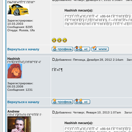
ГЊГ®Г¤ГҐГ°Г ГІГ®Г°
Hashish писал(а):
Г“Г¦ГҐ ГҐГ±ГІГј ГІГҐГ¬Г x86-64 ГЇГ°Г®ГІГЁГў
ГЇГ°Г®ГІГЁГў Г‚ГЁГ­Г¤Г®ГіГ§. Г—ГІГ®ГЎГ» Г®Г
Зарегистрирован:
10.03.2003
ГђГ®ГЎГ®ГЄГ®ГЇ ГЇГ°Г®ГІГЁГў Г’ГҐГ°Г¬ГЁГ­Г
Сообщения: 8295
Откуда: Russia, Ufa
Вернуться к началу
Hashish
Добавлено: Пятница, Декабря 28, 2012 2:14am
Заго
Г†ГЁГІГҐГ«Гј ГґГ®Г°ГіГ¬Г
ГЇГ»Г¶
Зарегистрирован:
06.03.2008
Сообщения: 1231
Вернуться к началу
Andrew
Добавлено: Четверг, Января 10, 2013 1:07am
Загол
ГѓГ«Г ГўГ­Г»Г© ГІГ°ГҐГЇГ Г·
Hashish писал(а):
Г“Г¦ГҐ ГҐГ±ГІГј ГІГҐГ¬Г x86-64 ГЇГ°Г®ГІГЁГў