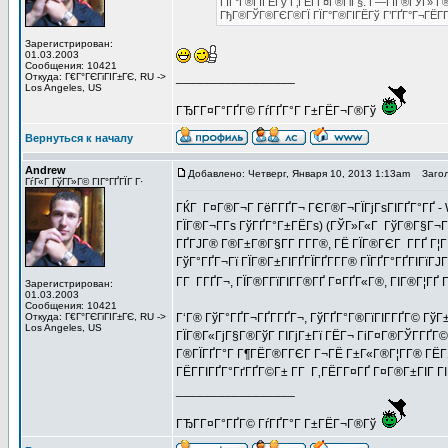
ГЇГ°Г®ГІГЁГў Г‚ГЁГ­Г¤Г®ГіГ§. Г—ГІГ®ГЎГ» Г®Г
ГђГ®ГЎГ®ГЄГ®ГЇ ГЇГ°Г®ГІГЁГў Г’ГҐГ°Г¬ГЁГ­Г
Зарегистрирован:
01.03.2003
Сообщения: 10421
_________________
Откуда: Г€Г°ГЄГіГІГ±ГЄ, RU ->
Los Angeles, US
ГЂГ­Г¤Г°ГҐГ© ГѓГҐГ°Г Г±ГЁГ¬Г®Гў
Вернуться к началу
Andrew
Добавлено: Четверг, Января 10, 2013 1:13am
Загол
ГѓГ«Г ГўГ­Г»Г© ГІГ°ГҐГЇГ Г·
ГЌГ Г¤Г®Г¬Г ГёГ­ГҐГ¬ ГЄГ®Г¬ГЇГјГѕГІГҐГ°ГҐ - W
ГЇГ®Г¬Г­Гѕ ГўГҐГ°Г±ГЁГѕ) (ГЎГ»Г«Г ГўГ®Г§Г¬Г®Г
ГҐГЈГ® Г®Г±Г®Г§Г­Г Г­Г­Г®, ГЁ ГЇГ®ГЄГ Г­ГҐ Г¦Г
ГўГ°ГҐГ¬Гї ГЇГ®Г±ГІГҐГЇГҐГ­Г­Г® ГЇГҐГ°ГҐГІГїГЈ
Г­Г Г­ГҐГ¬, ГЇГ®Г­ГїГІГ­Г®ГҐ Г¤ГҐГ«Г®, ГІГ®Г¦
Зарегистрирован:
01.03.2003
Сообщения: 10421
Откуда: Г€Г°ГЄГіГІГ±ГЄ, RU ->
Г‘Г® ГўГ°ГҐГ¬ГҐГ­ГҐГ¬, ГўГҐГ°Г®ГїГІГ­ГҐГ© ГўГ
Los Angeles, US
ГЇГ®Г«ГјГ§Г®ГўГ ГІГјГ±Гї ГЁГ¬ ГіГ¤Г®ГЎГ­ГҐГ©,
Г®ГЇГҐГ°Г Г¶ГЁГ®Г­ГЄГ Г¬ГЁ Г±Г«Г®Г¦Г­Г® ГЁГ
ГЁГ­ГІГҐГ°ГґГҐГ©Г± Г­Г Г‚ГЁГ­Г¤ГҐ Г¤Г®Г±ГІГ Г
_________________
ГЂГ­Г¤Г°ГҐГ© ГѓГҐГ°Г Г±ГЁГ¬Г®Гў