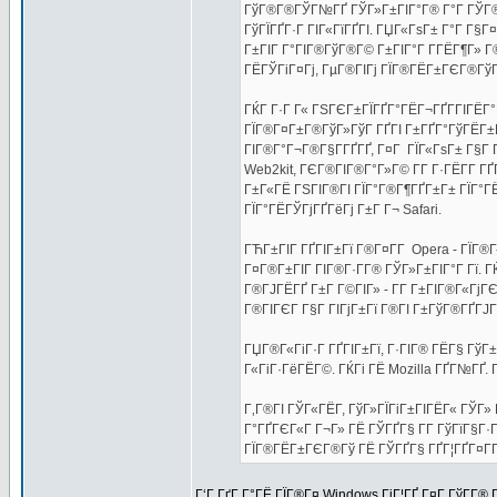
ГўГ®Г®ГЎГ№ГҐ ГЎГ»Г±ГІГ°Г® Г°Г ГЎГ®ГІ
ГўГЇГҐГ·Г ГІГ«ГїГҐГІ. ГЏГ«ГѕГ± Г°Г Г§Г
Г±ГІГ Г°ГІГ®ГўГ®Г© Г±ГІГ°Г Г­ГЁГ¶Г» Г®Г
ГЁГЎГіГ¤Гј, ГµГ®ГІГј ГЇГ®ГЁГ±ГЄГ®ГўГ
ГЌГ Г·Г Г« ГЅГЄГ±ГЇГҐГ°ГЁГ¬ГҐГ­ГІГЁГ°Г
ГЇГ®Г¤Г±Г®ГўГ»ГўГ ГҐГІ Г±ГҐГ°ГўГЁГ±Г
ГІГ®Г°Г¬Г®Г§Г­ГҐГҐ, Г¤Г ГЇГ«ГѕГ± Г§Г 
Web2kit, ГЄГ®ГІГ®Г°Г»Г© Г­Г Г·ГЁГ­Г ГҐ
Г±Г«ГЁ ГЅГІГ®ГІ ГЇГ°Г®Г¶ГҐГ±Г± ГЇГ°ГЁГЎ
ГЇГ°ГЁГЎГјГҐГёГј Г±Г Г¬ Safari.
ГЋГ±ГІГ ГҐГІГ±Гї Г®Г¤Г­Г Opera - ГЇГ®Г
Г¤Г®Г±ГІГ ГІГ®Г·Г­Г® ГЎГ»Г±ГІГ°Г Гї. Г
Г®ГЈГЁГҐ Г±Г Г©ГІГ» - Г­Г Г±ГІГ®Г«ГјГ
Г®ГІГЄГ Г§Г ГІГјГ±Гї Г®ГІ Г±ГўГ®ГҐГЈ
ГЏГ®Г«ГіГ·Г ГҐГІГ±Гї, Г·ГІГ® ГЁГ§ ГўГ
Г«ГіГ·ГёГЁГ©. ГЌГі ГЁ Mozilla ГҐГ№ГҐ. Г
Г‚Г®ГІ ГЎГ«ГЁГ­, ГўГ»ГЇГіГ±ГІГЁГ« ГЎГ
Г°ГҐГЄГ«Г Г¬Г» ГЁ ГЎГҐГ§ Г­Г ГўГїГ§Г
ГЇГ®ГЁГ±ГЄГ®Гў ГЁ ГЎГҐГ§ ГҐГ¦ГҐГ¤Г­ГҐ
Г‘Г ГґГ Г°ГЁ ГЇГ®Г¤ Windows ГіГ¦ГҐ Г¤Г ГўГ­Г® Г