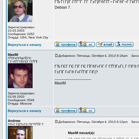
ГЂ Гї ГўГ·ГҐГ°Г Г­Г Г±ГўГ®ГҐГ¬ Г¤Г®Г¬Г ГёГ­
Debian 7.
Зарегистрирован:
10.03.2003
Сообщения: 2452
Откуда: USA, New York City
Вернуться к началу
MaxiM
Добавлено: Пятница, Октября 4, 2013 8:18am
Загол
ГЃГіГ¤ГіГ№ГЁГ©
Г Г¬ГҐГ°ГЁГЄГ Г­ГҐГ¶
ГЂ ГЄГ ГЄ ГІГ ГЄ ГЇГ®Г«ГіГ·Г ГҐГІГ±Гї, Г·ГІГ®
Г±ГІГ Г«Г® Г«ГҐГІГ ГІГј?
_________________
MaxiM
Зарегистрирован:
03.06.2003
Сообщения: 3546
Откуда: Moscow
Вернуться к началу
Andrew
Добавлено: Пятница, Октября 4, 2013 6:12pm
Загол
ГѓГ«Г ГўГ­Г»Г© ГІГ°ГҐГЇГ Г·
MaxiM писал(а):