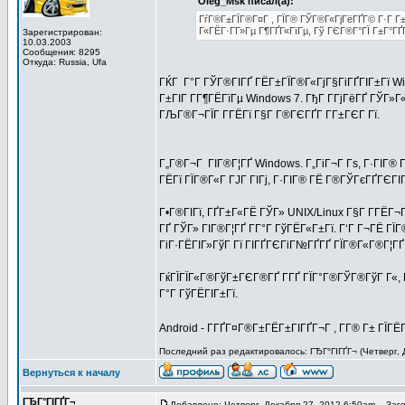
Oleg_Msk писал(а):
ГѓГ®Г±ГЇГ®Г¤Г , ГЇГ® ГЎГ®Г«ГјГёГҐГ© Г·Г Г±
Г«ГЁГ·Г­Г»Гµ Г¶ГҐГ«ГїГµ, Гў ГЄГ®Г°ГЇ Г±Г°ГҐ
Зарегистрирован:
10.03.2003
Сообщения: 8295
Откуда: Russia, Ufa
ГЌГ Г°Г ГЎГ®ГІГҐ ГЁГ±ГЇГ®Г«ГјГ§ГіГҐГІГ±Гї Wi
Г±ГІГ Г­Г¶ГЁГїГµ Windows 7. ГђГ Г­ГјГёГҐ ГЎГ»
ГЉГ®Г¬ГЇГ Г­ГЁГї Г§Г Г®ГЄГҐГ Г­Г±ГЄГ Гї.
Г„Г®Г¬Г ГІГ®Г¦ГҐ Windows. Г„ГіГ¬Г Гѕ, Г·ГІГ® Г
ГЁГї ГЇГ®Г«Г ГЈГ ГІГј, Г·ГІГ® ГЁ Г®ГЎГєГҐГЄГІ
Г•Г®ГІГї, ГҐГ±Г«ГЁ ГЎГ» UNIX/Linux Г§Г Г­ГЁГ¬
ГҐ ГЎГ» ГІГ®Г¦ГҐ Г­Г°Г ГўГЁГ«Г±Гї. Г‘Г Г¬ГЁ Г
ГіГ·ГЁГІГ»ГўГ Гї ГІГҐГЄГіГ№ГҐГҐ ГЇГ®Г«Г®Г¦Г
ГќГЇГЇГ«Г®ГўГ±ГЄГ®ГҐ Г­ГҐ ГЇГ°Г®ГЎГ®ГўГ Г«, Г­
Г°Г ГўГЁГІГ±Гї.
Android - Г­ГҐГ¤Г®Г±ГЁГ±ГІГҐГ¬Г , Г­Г® Г± ГЇ
Последний раз редактировалось: ГЂГ°ГІГҐГ¬ (Четверг, 
Вернуться к началу
ГЂГ°ГІГҐГ¬
Добавлено: Четверг, Декабря 27, 2012 6:50am
Загол