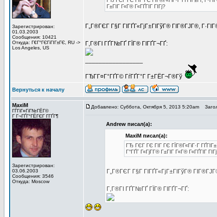
ГЂ ГЄГ ГЄ ГІГ ГЄ ГЇГ®Г«ГіГ·Г ГҐГІГ±Гї, Г·ГІ
Г±ГІГ Г«Г® Г«ГҐГІГ ГІГј?
Г„Г®ГЄГ Г§Г ГІГҐГ«ГјГ±ГІГўГ® ГІГ®ГЈГ®, Г·ГІГ® 
Зарегистрирован:
01.03.2003
Сообщения: 10421
Откуда: Г€Г°ГЄГіГІГ±ГЄ, RU ->
Г‚Г®ГІ ГҐГ№ГҐ ГЇГ® ГІГҐГ¬ГҐ:
Los Angeles, US
_________________
ГЂГ­Г¤Г°ГҐГ© ГѓГҐГ°Г Г±ГЁГ¬Г®Гў
Вернуться к началу
MaxiM
Добавлено: Суббота, Октября 5, 2013 5:20am
Загол
ГЃГіГ¤ГіГ№ГЁГ©
Г Г¬ГҐГ°ГЁГЄГ Г­ГҐГ¶
Andrew писал(а):
MaxiM писал(а):
ГЂ ГЄГ ГЄ ГІГ ГЄ ГЇГ®Г«ГіГ·Г ГҐГІГ±
Г°ГҐГ Г«ГјГ­Г® Г±ГІГ Г«Г® Г«ГҐГІГ ГІГ
Зарегистрирован:
03.06.2003
Г„Г®ГЄГ Г§Г ГІГҐГ«ГјГ±ГІГўГ® ГІГ®ГЈГ®,
Сообщения: 3546
Откуда: Moscow
Г‚Г®ГІ ГҐГ№ГҐ ГЇГ® ГІГҐГ¬ГҐ: