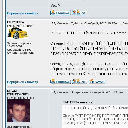
_________________
MaxiM
Вернуться к началу
ГЂГ°ГІГҐГ¬
Добавлено: Суббота, Октября 5, 2013 10:17am
Заго
ГЊГ®Г¤ГҐГ°Г ГІГ®Г°
Г“ ГЊГ ГЄГ±ГЁГ¬Г , ГўГ°Г®Г¤ГҐ ГЎГ», Chrome 
Chrome Г¬Г­ГҐ Г·ГІГ®-ГІГ® ГЇГҐГ°ГҐГ±ГІГ ГҐГІ 
Зарегистрирован:
10.03.2003
Г¦Г°ГҐГІ, ГЄГ ГЄ ГЎГҐГЈГҐГ¬Г®ГІ. ГЃГіГ¤Гі, Г­Г
Сообщения: 8295
Откуда: Russia, Ufa
ГЇГ®Г«ГјГ§Г®ГўГ ГІГјГ±Гї. Г‚Г®Г§Г¬Г®Г¦Г­Г®, Г±
Opera, ГіГўГ», Г­ГҐ ГўГ Г°ГЁГ Г­ГІ - Г®Г­ Гі Г¬
ГҐГµГ®Г°Г®ГёГЁГµ Г±Г Г©ГІГ®Гў (Гі ГЋГЇГҐГ°Г»
Г±Г Г©ГІГ» Г®ГІГ®ГЎГ°Г Г¦Г ГѕГІГ±Гї Г­ГҐГЄГ®Г
Вернуться к началу
MaxiM
Добавлено: Воскресенье, Октября 6, 2013 7:06am
За
ГЃГіГ¤ГіГ№ГЁГ©
Г Г¬ГҐГ°ГЁГЄГ Г­ГҐГ¶
ГЂГ°ГІГҐГ¬ писал(а):
Г“ ГЊГ ГЄГ±ГЁГ¬Г , ГўГ°Г®Г¤ГҐ ГЎГ», Chrom
Chrome Г¬Г­ГҐ Г·ГІГ®-ГІГ® ГЇГҐГ°ГҐГ±ГІГ ГҐГ
Г¦Г°ГҐГІ, ГЄГ ГЄ ГЎГҐГЈГҐГ¬Г®ГІ. ГЃГіГ¤Гі, Г
ГЇГ®Г«ГјГ§Г®ГўГ ГІГјГ±Гї. Г‚Г®Г§Г¬Г®Г¦Г­Г®, 
Зарегистрирован: