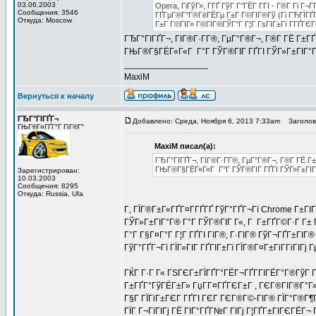
03.06.2003
Opera, ГіГўГ», Г­ГҐ ГўГ Г°ГЁГ Г­ГІ - Г®Г­ Гі 
Сообщения: 3546
ГҐГµГ®Г°Г®ГёГЁГµ Г±Г Г©ГІГ®Гў (Гі ГЋГЇГҐГ°
Откуда: Moscow
Г±Г Г©ГІГ» Г®ГІГ®ГЎГ°Г Г¦Г ГѕГІГ±Гї Г­ГҐГЄГ
ГЂГ°ГІГҐГ¬, ГІГ®Г·Г­Г®, ГµГ°Г®Г¬, Г®Г­ ГЁ Г±ГҐГ
ГЊГ®Г§ГЁГ«Г«Г Г°Г ГЎГ®ГІГ ГҐГІ ГЎГ»Г±ГІГ°
_________________
MaxiM
Вернуться к началу
ГЂГ°ГІГҐГ¬
Добавлено: Среда, Ноября 6, 2013 7:33am
Заголово
ГЊГ®Г¤ГҐГ°Г ГІГ®Г°
MaxiM писал(а):
ГЂГ°ГІГҐГ¬, ГІГ®Г·Г­Г®, ГµГ°Г®Г¬, Г®Г­ ГЁ Г±Г
ГЊГ®Г§ГЁГ«Г«Г Г°Г ГЎГ®ГІГ ГҐГІ ГЎГ»Г±ГІГ
Зарегистрирован:
10.03.2003
Сообщения: 8295
Откуда: Russia, Ufa
Г‚ ГЇГ®Г±Г«ГҐГ¤Г­ГҐГҐ ГўГ°ГҐГ¬Гї Chrome Г±ГІ
ГЎГ»Г±ГІГ°Г® Г°Г ГЎГ®ГІГ Г«, Г Г±ГҐГ©Г·Г Г± Г
Г°Г Г§Г¤Г°Г Г¦Г ГҐГІ ГІГ®, Г·ГІГ® ГўГ¬ГҐГ±ГІГ
ГўГ°ГҐГ¬Гї ГЇГ»ГІГ ГҐГІГ±Гї ГЇГ®Г¤Г±ГіГ­ГіГІГј
ГЌГ Г·Г Г« ГЅГЄГ±ГЇГҐГ°ГЁГ¬ГҐГ­ГІГЁГ°Г®ГўГ ГІ
Г±ГҐГ°ГўГЁГ±Г» ГџГ­Г¤ГҐГЄГ±Г , ГЄГ®ГІГ®Г°Г»Г
Г§Г ГЇГіГ±ГЄГ ГҐГІ ГЄГ ГЄГ®Г©-ГІГ® ГЇГ°Г®Г¶ГҐГ
ГЇГ Г¬ГїГІГј ГЁ ГІГ°ГҐГ№Г ГІГј Г¦ГҐГ±ГІГЄГЁГ¬