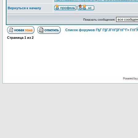
Вернуться к началу
Показать сообщения:
Список форумов ГђГ Г§ГЈГ®ГўГ®Г°Г» Г®ГЎ
Страница
1
из
2
Powered by