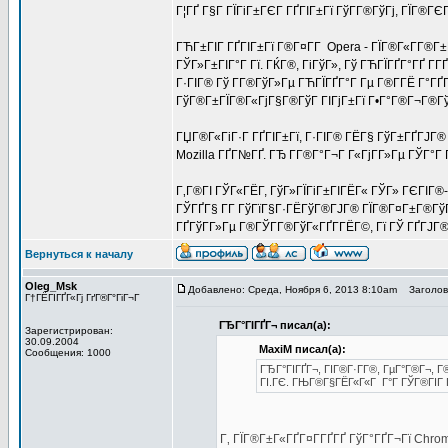
Г¦ГҐ Г§Г ГЇГіГ±ГЄГ ГҐГІГ±Гї ГўГ­Г®ГўГј, ГЇГ®ГЄГ
ГЋГ±ГІГ ГҐГІГ±Гї Г®Г¤Г­Г Opera - ГЇГ®Г«Г­Г®Г±
ГЎГ»Г±ГІГ°Г Гї. ГЌГ®, ГіГўГ», Гў ГЋГЇГҐГ°ГҐ Г­
Г·ГІГ® Гў Г­Г®ГўГ»Гµ ГЋГЇГҐГ°Г Гµ Г®Г­ГЁ Г°Г
ГўГ®Г±ГЇГ®Г«ГјГ§Г®ГўГ ГІГјГ±Гї Г•Г°Г®Г¬Г®Г
ГЏГ®Г«ГіГ·Г ГҐГІГ±Гї, Г·ГІГ® ГЁГ§ ГўГ±ГҐГЈГ® 
Mozilla ГҐГ№ГҐ. ГЂ Г­Г®Г°Г¬Г Г«ГјГ­Г»Гµ ГЎГ°Г 
Г‚Г®ГІ ГЎГ«ГЁГ­, ГўГ»ГЇГіГ±ГІГЁГ« ГЎГ» ГЄГІГ
ГЎГҐГ§ Г­Г ГўГїГ§Г·ГЁГўГ®ГЈГ® ГЇГ®Г¤Г±Г®ГўГ
ГҐГўГ­Г»Гµ Г®ГЎГ­Г®ГўГ«ГҐГ­ГЁГ©, Гї ГЎ ГҐГЈГ®
Вернуться к началу
Oleg_Msk
Добавлено: Среда, Ноября 6, 2013 8:10am
Заголово
Г†ГЁГІГҐГ«Гј ГґГ®Г°ГіГ¬Г
ГЂГ°ГІГҐГ¬ писал(а):
Зарегистрирован:
30.09.2004
MaxiM писал(а):
Сообщения: 1000
ГЂГ°ГІГҐГ¬, ГІГ®Г·Г­Г®, ГµГ°Г®Г¬, Г®Г
ГІ.ГЄ. ГЊГ®Г§ГЁГ«Г«Г Г°Г ГЎГ®ГІГ Г
Г‚ ГЇГ®Г±Г«ГҐГ¤Г­ГҐГҐ ГўГ°ГҐГ¬Гї Chrom