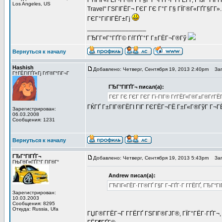
ГЋГІГ«ГЁГ·Г­Г®ГҐ Г§Г Г¬ГҐГ·Г Г­ГЁГҐ, ГЂГ°ГІГ
Los Angeles, US
Travel" ГЅГІГЁГ¬ ГЄГ ГЄ Г°Г Г§ ГЇГ®Г«ГҐГ§Г­Г»
ГЄГ°ГіГІГЁГ±Гј
_________________
ГЂГ­Г¤Г°ГҐГ© ГѓГҐГ°Г Г±ГЁГ¬Г®Гў
Вернуться к началу
Hashish
Добавлено: Четверг, Сентября 19, 2013 2:40pm
Заго
Г†ГЁГІГҐГ«Гј ГґГ®Г°ГіГ¬Г
ГЂГ°ГІГҐГ¬ писал(а):
ГЄГ ГЄ ГЄГ ГЄГ Гї-ГІГ® ГґГЁГ«Г®Г±Г®ГґГЁГї
ГЌГҐ Г±ГІГ®ГЁГІ ГІГ ГЄГЁГ¬ГЁ Г±Г«Г®ГўГ Г¬ГЁ 
Зарегистрирован:
06.03.2008
Сообщения: 1231
Вернуться к началу
ГЂГ°ГІГҐГ¬
Добавлено: Четверг, Сентября 19, 2013 5:43pm
Заго
ГЊГ®Г¤ГҐГ°Г ГІГ®Г°
Andrew писал(а):
ГЋГІГ«ГЁГ·Г­Г®ГҐ Г§Г Г¬ГҐГ·Г Г­ГЁГҐ, ГЂГ°ГІ
Зарегистрирован:
10.03.2003
Сообщения: 8295
Откуда: Russia, Ufa
ГЏГ®Г­ГЁГ¬Г Г­ГЁГҐ ГЅГІГ®ГЈГ®, ГЇГ°ГЁГ·ГҐГ¬