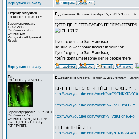
Вернуться к началу
Evgeniy Malyshev
Добавлено: Вторник, Октября 15, 2013 5:35pm
Заго
Г†ГЁГІГҐГ«Гј ГґГ®Г°ГіГ¬Г
Зарегистрирован:
ГўГҐГ±ГјГ¬Г Г­ГҐГ«Г®ГµГ® ГЁ ГЇГ®Г«ГҐГ§Г­Г®.
12.03.2012
Сообщения: 450
Откуда: Dm.-
_________________
Pomryaskino/Ulyanovsk,
Russia
If you`re going to San Francisco,
Be sure to wear some flowers in your hair
If you`re going to San Francisco,
You`re gonna meet some gentle people there
Вернуться к началу
Tet
Добавлено: Суббота, Ноября 2, 2013 6:00am
Заголов
Г†ГЁГІГҐГ«Гј ГґГ®Г°ГіГ¬Г
Г„Г«Гї ГІГҐГµ, ГЄГ®Г¬Гі ГҐГ±ГІГј ГЄГ®ГЈГ¤Г , Г
http://www.youtube.com/watch?v=C9CNKXlGYC0
http://www.youtube.com/watch?v=J7eGBth6B_Y
Зарегистрирован: 18.07.2011
Сообщения: 1233
http://www.youtube.com/watch?v=Vdj6Fdhe6Po
Откуда: Г“ГЄГ°Г ГЁГ­Г , Г­Г®
Г№Г ГўГ°ГҐГ¬ГҐГ­Г­Г® Гў
Г€ГІГ Г«ГЁГЁ
Г‘Г·Г Г±ГІГ«ГЁГўГ Гї :
http://www.youtube.com/watch?v=yzCIZkGKGw8