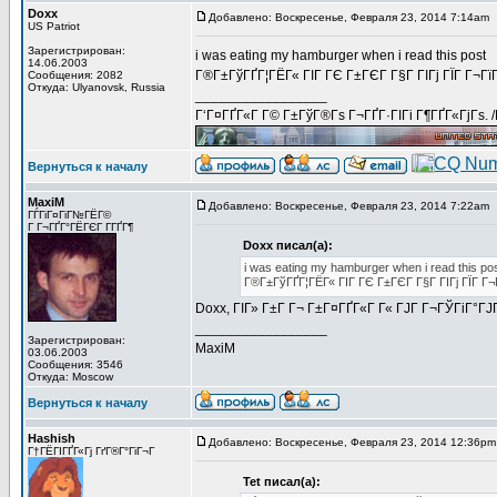
Doxx
Добавлено: Воскресенье, Февраля 23, 2014 7:14am
US Patriot
Зарегистрирован:
i was eating my hamburger when i read this post
14.06.2003
Г®Г±ГўГҐГ¦ГЁГ« ГІГ ГЄ Г±ГЄГ Г§Г ГІГј ГЇГ Г¬ГїГ
Сообщения: 2082
Откуда: Ulyanovsk, Russia
_________________
Г‘Г¤ГҐГ«Г Г© Г±ГўГ®Гѕ Г¬ГҐГ·ГІГі Г¶ГҐГ«ГјГѕ. 
Вернуться к началу
MaxiM
Добавлено: Воскресенье, Февраля 23, 2014 7:22am
ГЃГіГ¤ГіГ№ГЁГ©
Г Г¬ГҐГ°ГЁГЄГ Г­ГҐГ¶
Doxx писал(а):
i was eating my hamburger when i read this po
Г®Г±ГўГҐГ¦ГЁГ« ГІГ ГЄ Г±ГЄГ Г§Г ГІГј ГЇГ Г¬Г
Doxx, ГІГ» Г±Г Г¬ Г±Г¤ГҐГ«Г Г« ГЈГ Г¬ГЎГіГ°Г
_________________
Зарегистрирован:
MaxiM
03.06.2003
Сообщения: 3546
Откуда: Moscow
Вернуться к началу
Hashish
Добавлено: Воскресенье, Февраля 23, 2014 12:36pm
Г†ГЁГІГҐГ«Гј ГґГ®Г°ГіГ¬Г
Tet писал(а):