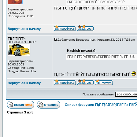
ГЌГ ГЈГ«ГїГ¤Г­Г®ГҐ ГЇГ®Г±Г®ГЎГЁГҐ:
ГЉГ ГЄ Г¦ГҐ ГµГ®Г°Г®ГёГ®, Г·ГІГ® Гї ГЅГІГ®Г© Г
Зарегистрирован:
06.03.2008
Сообщения: 1231
Вернуться к началу
ГЂГ°ГІГҐГ¬
Добавлено: Воскресенье, Февраля 23, 2014 7:38pm
ГЊГ®Г¤ГҐГ°Г ГІГ®Г°
Hashish писал(а):
Г­Г® Г Г­ГЈГ«ГЁГ©Г±ГЄГЁГ© Г§Г­Г Гѕ Г­Г 8.5.
Зарегистрирован:
10.03.2003
Сообщения: 8295
Откуда: Russia, Ufa
ГЏГ® ГЇГїГІГЁГЎГ Г«Г«ГјГ­Г®Г© ГёГЄГ Г«ГҐ.
Вернуться к началу
Показать сообщения:
Список форумов ГђГ Г§ГЈГ®ГўГ®Г°Г» Г®ГЎ
Страница
3
из
5