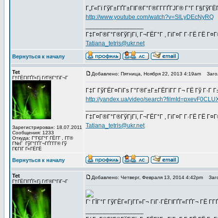
Г„Г«Гї ГўГ±ГҐГ±ГІГ®Г°Г®Г­Г­ГҐГЈГ® Г°Г Г§ГўГЁ
http://www.youtube.com/watch?v=SlLyDEcNyRQ
_________________
Г‡Г¤Г®Г°Г®ГўГјГї, Г¬ГЁГ°Г , ГіГ¤Г Г·ГЁ ГЁ Г¤
Tatiana_tetris@ukr.net
Вернуться к началу
Tet
Добавлено: Пятница, Ноября 22, 2013 4:19am
Заголо
Г†ГЁГІГҐГ«Гј ГґГ®Г°ГіГ¬Г
Г‡Г ГўГЁГ¤ГіГѕ Г°Г®Г±Г±ГЁГїГ­Г Г¬ ГЁ Гў Г·Г Г
http://yandex.ua/video/search?filmId=p
_________________
Г‡Г¤Г®Г°Г®ГўГјГї, Г¬ГЁГ°Г , ГіГ¤Г Г·ГЁ ГЁ Г¤
Tatiana_tetris@ukr.net
Зарегистрирован: 18.07.2011
Сообщения: 1233
Откуда: Г“ГЄГ°Г ГЁГ­Г , Г­Г®
Г№Г ГўГ°ГҐГ¬ГҐГ­Г­Г® Гў
Г€ГІГ Г«ГЁГЁ
Вернуться к началу
Tet
Добавлено: Четверг, Февраля 13, 2014 4:42pm
Загол
Г†ГЁГІГҐГ«Гј ГґГ®Г°ГіГ¬Г
Г‘ ГЇГ°Г ГўГЁГ«ГјГ­Г»Г¬ ГіГ·ГЁГІГҐГ«ГҐГ¬ ГЁ Г
_________________