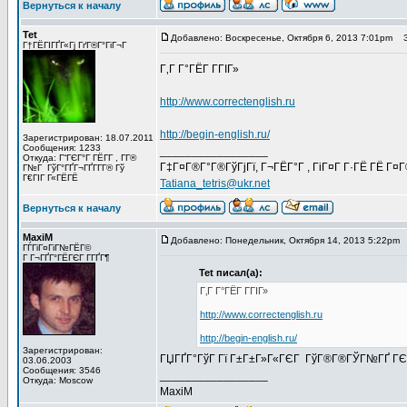
Вернуться к началу
Tet
Добавлено: Воскресенье, Октября 6, 2013 7:01pm
За
Г†ГЁГІГҐГ«Гј ГґГ®Г°ГіГ¬Г
Г‚Г Г°ГЁГ Г­ГІГ»
http://www.correctenglish.ru
http://begin-english.ru/
Зарегистрирован: 18.07.2011
Сообщения: 1233
_________________
Откуда: Г“ГЄГ°Г ГЁГ­Г , Г­Г®
Г‡Г¤Г®Г°Г®ГўГјГї, Г¬ГЁГ°Г , ГіГ¤Г Г·ГЁ ГЁ Г¤
Г№Г ГўГ°ГҐГ¬ГҐГ­Г­Г® Гў
Г€ГІГ Г«ГЁГЁ
Tatiana_tetris@ukr.net
Вернуться к началу
MaxiM
Добавлено: Понедельник, Октября 14, 2013 5:22pm
ГЃГіГ¤ГіГ№ГЁГ©
Г Г¬ГҐГ°ГЁГЄГ Г­ГҐГ¶
Tet писал(а):
Г‚Г Г°ГЁГ Г­ГІГ»
http://www.correctenglish.ru
http://begin-english.ru/
Зарегистрирован:
ГЏГҐГ°ГўГ Гї Г±Г±Г»Г«ГЄГ ГўГ®Г®ГЎГ№ГҐ ГЄГ«Г
03.06.2003
Сообщения: 3546
_________________
Откуда: Moscow
MaxiM