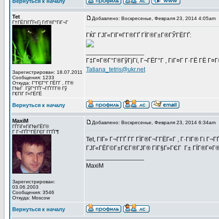
Вернуться к началу
Tet
Добавлено: Воскресенье, Февраля 23, 2014 4:05am
Г†ГЁГІГҐГ«Гј ГґГ®Г°ГіГ¬Г
ГЌГ ГЈГ«ГїГ¤Г­Г®ГҐ ГЇГ®Г±Г®ГЎГЁГҐ:
_________________
Г‡Г¤Г®Г°Г®ГўГјГї, Г¬ГЁГ°Г , ГіГ¤Г Г·ГЁ ГЁ Г¤
Tatiana_tetris@ukr.net
Зарегистрирован: 18.07.2011
Сообщения: 1233
Откуда: Г“ГЄГ°Г ГЁГ­Г , Г­Г®
Г№Г ГўГ°ГҐГ¬ГҐГ­Г­Г® Гў
Г€ГІГ Г«ГЁГЁ
Вернуться к началу
MaxiM
Добавлено: Воскресенье, Февраля 23, 2014 6:34am
ГЃГіГ¤ГіГ№ГЁГ©
Г Г¬ГҐГ°ГЁГЄГ Г­ГҐГ¶
Tet, ГІГ» Г¬Г­ГҐ Г­Г ГЇГ®Г¬Г­ГЁГ«Г , Г·ГІГ® Гі 
ГЈГ«ГЁГ©Г±ГЄГ®ГЈГ® ГїГ§Г»ГЄГ Г± ГЇГ®Г¤Г®ГЎ
_________________
MaxiM
Зарегистрирован:
03.06.2003
Сообщения: 3546
Откуда: Moscow
Вернуться к началу