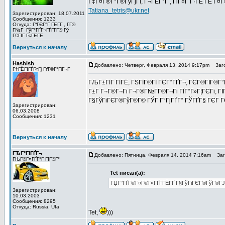
Г‡Г¤Г®Г°Г®ГўГјГї, Г¬ГЁГ°Г , ГіГ¤Г Г·ГЁ ГЁ Г¤
Tatiana_tetris@ukr.net
Зарегистрирован: 18.07.2011
Сообщения: 1233
Откуда: Г“ГЄГ°Г ГЁГ­Г , Г­Г®
Г№Г ГўГ°ГҐГ¬ГҐГ­Г­Г® Гў
Г€ГІГ Г«ГЁГЁ
Вернуться к началу
Hashish
Добавлено: Четверг, Февраля 13, 2014 9:17pm
Заго
Г†ГЁГІГҐГ«Гј ГґГ®Г°ГіГ¬Г
ГЉГ±ГІГ ГІГЁ, ГЅГІГ®ГІ ГЄГ°ГҐГ¬, ГЄГ®ГІГ®Г°Г
Г±Г Г¬Г®Г¬Гі Г¬Г®Г№Г­Г®Г¬Гі ГЇГ°Г»Г¦ГЄГі, Г
Г§ГўГіГЄГ®ГўГ®Г© ГЎГ Г°ГјГҐГ° ГЎГҐГ§ ГЄГ Г
Зарегистрирован:
06.03.2008
Сообщения: 1231
Вернуться к началу
ГЂГ°ГІГҐГ¬
Добавлено: Пятница, Февраля 14, 2014 7:16am
Заго
ГЊГ®Г¤ГҐГ°Г ГІГ®Г°
Tet писал(а):
ГЏГ°ГҐГ®Г¤Г®Г«ГҐГ­ГЁГҐ Г§ГўГіГЄГ®ГўГ®ГЈ
Зарегистрирован:
10.03.2003
Сообщения: 8295
Откуда: Russia, Ufa
Tet,
)))