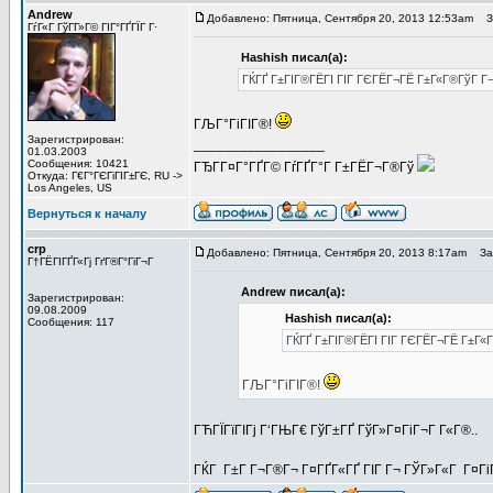
Andrew
Добавлено: Пятница, Сентября 20, 2013 12:53am
За
ГѓГ«Г ГўГ­Г»Г© ГІГ°ГҐГЇГ Г·
Hashish писал(а):
ГЌГҐ Г±ГІГ®ГЁГІ ГІГ ГЄГЁГ¬ГЁ Г±Г«Г®ГўГ Г¬Г
ГЉГ°ГіГІГ®!
Зарегистрирован:
_________________
01.03.2003
Сообщения: 10421
ГЂГ­Г¤Г°ГҐГ© ГѓГҐГ°Г Г±ГЁГ¬Г®Гў
Откуда: Г€Г°ГЄГіГІГ±ГЄ, RU ->
Los Angeles, US
Вернуться к началу
crp
Добавлено: Пятница, Сентября 20, 2013 8:17am
Заг
Г†ГЁГІГҐГ«Гј ГґГ®Г°ГіГ¬Г
Andrew писал(а):
Зарегистрирован:
09.08.2009
Hashish писал(а):
Сообщения: 117
ГЌГҐ Г±ГІГ®ГЁГІ ГІГ ГЄГЁГ¬ГЁ Г±Г«Г
ГЉГ°ГіГІГ®!
ГЋГЇГїГІГј Г‘ГЊГ€ ГўГ±ГҐ ГўГ»Г¤ГіГ¬Г Г«Г®..
ГЌГ Г±Г Г¬Г®Г¬ Г¤ГҐГ«ГҐ ГІГ Г¬ ГЎГ»Г«Г Г¤ГіГЅГ