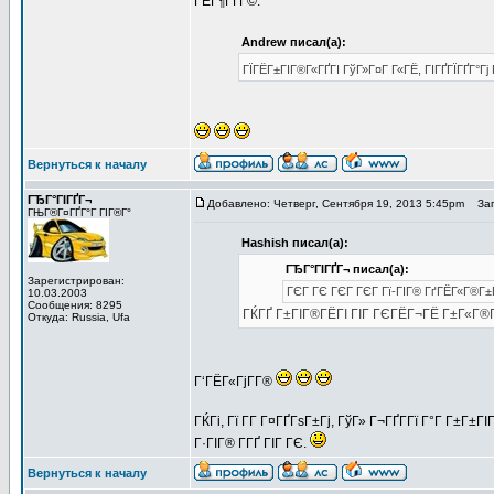
ГЁГ¶ГҐГ©.
Andrew писал(а):
ГЇГЁГ±ГІГ®Г«ГҐГІ ГўГ»Г¤Г Г«ГЁ, ГІГҐГЇГҐГ°Гј
Вернуться к началу
ГЂГ°ГІГҐГ¬
Добавлено: Четверг, Сентября 19, 2013 5:45pm
Заго
ГЊГ®Г¤ГҐГ°Г ГІГ®Г°
Hashish писал(а):
ГЂГ°ГІГҐГ¬ писал(а):
Зарегистрирован:
ГЄГ ГЄ ГЄГ ГЄГ Гї-ГІГ® ГґГЁГ«Г®Г±
10.03.2003
Сообщения: 8295
ГЌГҐ Г±ГІГ®ГЁГІ ГІГ ГЄГЁГ¬ГЁ Г±Г«Г®Гў
Откуда: Russia, Ufa
Г‘ГЁГ«ГјГ­Г®
ГЌГі, Гї Г­Г Г¤ГҐГѕГ±Гј, ГўГ» Г¬ГҐГ­Гї Г°Г Г±Г±
Г·ГІГ® Г­ГҐ ГІГ ГЄ.
Вернуться к началу