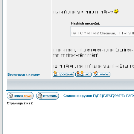
ГЂ Г·ГҐГЈГ® ГўГ¤Г°ГіГЈ Г­Г "ГўГ»"?
Hashish писал(а):
Г®ГІГЄГ°Г»ГІГ»Г© Chromium, ГІГ Г¬ ГЅГІГ
Г’Г®Г·Г­Г®! Гџ ГҐГЈГ® Г¤Г®Г«ГЈГ® ГЁГ±ГЇГ®Г«Г
Г§Г Г­Г ГЇГ®Г¬ГЁГ­Г Г­ГЁГҐ.
ГЏГ°Г ГўГ¤Г , Г®Г­ Г­ГҐ Г±Г® ГўГ±ГҐГ¬ГЁ Г±Г 
Вернуться к началу
Список форумов ГђГ Г§ГЈГ®ГўГ®Г°Г» Г®ГЎ
Страница
2
из
2