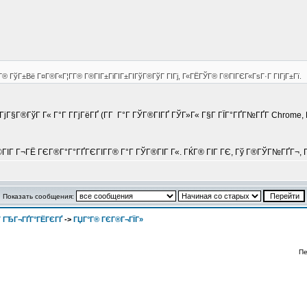
® ГўГ±Вё Г¤Г®Г«Г¦Г­Г® Г®ГІГ±ГіГІГ±ГІГўГ®ГўГ ГІГј, Г«ГЁГЎГ® Г®ГІГЄГ«ГѕГ·Г ГІГјГ±Гї.
јГ§Г®ГўГ Г« Г°Г Г­ГјГёГҐ (Г­Г Г°Г ГЎГ®ГІГҐ ГЎГ»Г« Г§Г ГЇГ°ГҐГ№ГҐГ­ Chrome,
Г©ГІГ Г¬ГЁ ГЄГ®Г°Г°ГҐГЄГІГ­Г® Г°Г ГЎГ®ГІГ Г«. ГЌГ® ГІГ ГЄ, Гў Г®ГЎГ№ГҐГ¬, 
Показать сообщения:
 ГЂГ¬ГҐГ°ГЁГЄГҐ
->
ГЏГ°Г® ГЄГ®Г¬ГЇГ»
Пе