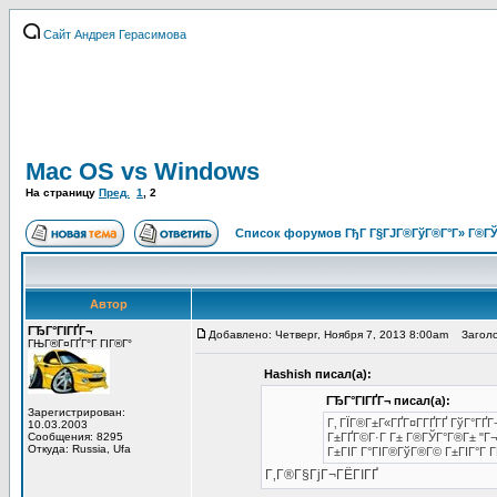
Сайт Андрея Герасимова
Mac OS vs Windows
На страницу
Пред.
1
,
2
Список форумов ГђГ Г§ГЈГ®ГўГ®Г°Г» Г®ГЎ
Автор
ГЂГ°ГІГҐГ¬
Добавлено: Четверг, Ноября 7, 2013 8:00am
Заголо
ГЊГ®Г¤ГҐГ°Г ГІГ®Г°
Hashish писал(а):
ГЂГ°ГІГҐГ¬ писал(а):
Зарегистрирован:
Г‚ ГЇГ®Г±Г«ГҐГ¤Г­ГҐГҐ ГўГ°ГҐ
10.03.2003
Сообщения: 8295
Г±ГҐГ©Г·Г Г± Г®ГЎГ°Г®Г± "Г¬Гї
Откуда: Russia, Ufa
Г±ГІГ Г°ГІГ®ГўГ®Г© Г±ГІГ°Г Г­
Г‚Г®Г§ГјГ¬ГЁГІГҐ