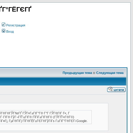
ҐГ°ГЁГЄГҐ
Регистрация
Вход
Предыдущая тема
::
Следующая тема
, ГўГ®Г®ГЎГ№ГҐ ГЎГ»Г±ГІГ°Г® Г°Г ГЎГ®ГІГ Г«, Г
®, Г·ГІГ® ГўГ¬ГҐГ±ГІГ® ГЇГіГ±ГІГ®Г© (ГЎГҐГ«Г®Г©)
ЎГіГ¤Гј, ГµГ®ГІГј ГЇГ®ГЁГ±ГЄГ®ГўГіГѕ Г±ГІГ°Г®ГЄГі Google.