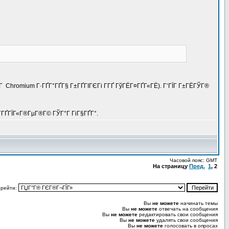
 Г Chromium Г·ГҐГ°ГҐГ§ Г±ГҐГІГЄГі Г­ГҐ ГўГЁГ¤ГҐГ«ГЁ). Г‘ГЇГ Г±ГЁГЎГ®
Г­ГҐГЇГ«Г®ГµГ®Г© ГЎГ°Г ГіГ§ГҐГ°.
Часовой пояс: GMT
На страницу
Пред.
1
,
2
рейти:
Вы
не можете
начинать темы
Вы
не можете
отвечать на сообщения
Вы
не можете
редактировать свои сообщения
Вы
не можете
удалять свои сообщения
Вы
не можете
голосовать в опросах