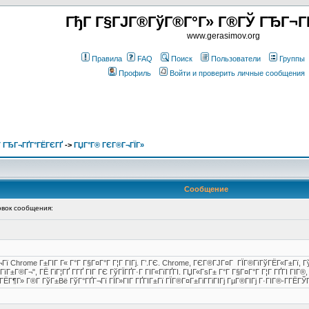
ГђГ Г§ГЈГ®ГўГ®Г°Г» Г®ГЎ ГЂГ¬Г
www.gerasimov.org
Правила
FAQ
Поиск
Пользователи
Группы
Профиль
Войти и проверить личные сообщения
 ГЂГ¬ГҐГ°ГЁГЄГҐ
->
ГЏГ°Г® ГЄГ®Г¬ГЇГ»
Сообщение
вок сообщения:
Г¬Гї Chrome Г±ГІГ Г« Г°Г Г§Г¤Г°Г Г¦Г ГІГј. Г’.ГЄ. Chrome, ГЄГ®ГЈГ¤Г ГЇГ®ГїГўГЁГ«Г±Гї
Г±Г®Г¬", ГЁ ГіГ¦ГҐ Г­ГҐ ГІГ ГЄ ГўГЇГҐГ·Г ГІГ«ГїГҐГІ. ГЏГ«ГѕГ± Г°Г Г§Г¤Г°Г Г¦Г ГҐГІ ГІГ
ГЁГ¶Г» Г®Г­ ГўГ±Вё ГўГ°ГҐГ¬Гї ГЇГ»ГІГ ГҐГІГ±Гї ГЇГ®Г¤Г±ГіГ­ГіГІГј ГµГ®ГІГј Г·ГІГ®-Г­ГЁГ