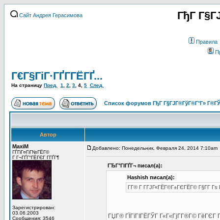
ГђГ Г§Г
Сайт Андрея Герасимова
Правила
П
Г€Г§ГіГ·ГҐГ­ГЁГҐ...
На страницу
Пред.
1
,
2
,
3
,
4
,
5
След.
Список форумов ГђГ Г§ГЈГ®ГўГ®Г°Г» Г®ГЎ
Автор
MaxiM
Добавлено: Понедельник, Февраля 24, 2014 7:10am
ГЃГіГ¤ГіГ№ГЁГ©
Г Г¬ГҐГ°ГЁГЄГ Г­ГҐГ¶
ГЂГ°ГІГҐГ¬ писал(а):
Hashish писал(а):
Г­Г® Г Г­ГЈГ«ГЁГ©Г±ГЄГЁГ© Г§Г­Г Гѕ Г
Зарегистрирован:
03.06.2003
ГЏГ® ГЇГїГІГЁГЎГ Г«Г«ГјГ­Г®Г© ГёГЄГ 
Сообщения: 3546