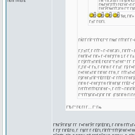
Г¤Г°ГіГЈГЁГҐ ГїГ§Г»ГЄ
Г€ГІГ Г«ГЁГЁ
ГЊГ®Г¦ГҐГІ ГЄГ®Г¬Гі Г¤
Г®ГЎГ№ГҐГЈГ® Г°Г Г§Г
Tet, ГІГ
Г±Г Г©ГІ.
ГЌГҐ ГЇГ°ГҐГЄГ°Г Г№Г ГҐГІГҐ Г¬
Г‚Г±ГҐ, Г·ГҐГ¬ Г¬Г®ГЈГі , ГІГҐГ
Г®ГЇГ«Г ГІГ» Г¬Г®Г¦Г­Г® 1 Г·Г Г± 
Г ГўГҐГ±ГІГЁ ГЄГіГ°Г±Г®Г° Г­Г Г
Г„ГіГ¬Г Гѕ, Г·ГІГ® Г·Г Г±Г Гў Г¤
Г¤Г®Г±ГІГ ГІГ®Г·Г­Г®, Г ГҐГ±Г«Г
ГўГ®Г±ГЇГ°ГЁГ­ГЁГ¬Г ГҐГІ Г­Г®Гў
ГІГ® Г¬Г®Г¦Г­Г® ГЇГ®Г§Г Г­ГЁГ¬
ГґГҐГґГҐГЄГІГ®Г¬, Г·ГҐГ¬ ГІГіГ
Г°ГҐГ§ГіГ«ГјГІГ ГІГ (ГЅГІГ® Гї ГґГ
ГЂ Г” Г€ Гѓ Г… Г’ Гњ
ГЋГЎГїГ§Г Г­Г Г¤Г®ГЎГ ГўГЁГІГј, Г·ГІГ® ГҐГ±Г«
Г Г¦Г ГІГЁГ©, Г Г§Г­Г Г·ГЁГІ, ГЇГҐГ°ГҐГўГ®Г¤