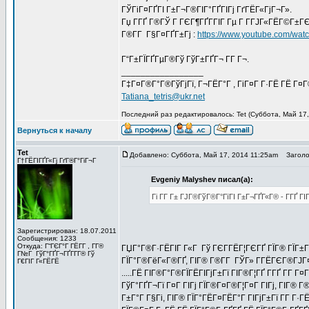
ГЎГіГ¤ГҐГІ Г±Г¬Г®ГІГ°ГҐГІГј ГґГЁГ«ГјГ¬Г».
Гџ Г­ГҐ Г®ГЎ Г ГЄГ¶ГҐГ­ГІГ Гµ Г Г­ГЈГ«ГЁГ©Г±Г
Г®Г­Г Г§Г¤ГҐГ±Гј :
https://www.youtube.com/wa
Г“Г±ГЇГҐГµГ®Гў ГўГ±ГҐГ¬ Г­Г Г¬.
_________________
Г‡Г¤Г®Г°Г®ГўГјГї, Г¬ГЁГ°Г , ГіГ¤Г Г·ГЁ ГЁ Г¤
Tatiana_tetris@ukr.net
Последний раз редактировалось: Tet (Суббота, Май 17,
Вернуться к началу
Tet
Добавлено: Суббота, Май 17, 2014 11:25am
Заголов
Г†ГЁГІГҐГ«Гј ГґГ®Г°ГіГ¬Г
Evgeniy Malyshev писал(а):
Гі Г­Г Г± ГЈГ®ГўГ®Г°ГїГІ Г±Г¬ГҐГ«Г® - Г­ГҐ
Зарегистрирован: 18.07.2011
Сообщения: 1233
Откуда: Г“ГЄГ°Г ГЁГ­Г , Г­Г®
ГЏГ°Г®Г·ГЁГІГ Г«Г Гў ГЄГ­ГЁГ¦ГЄГҐ ГЇГ® ГЇГ±
Г№Г ГўГ°ГҐГ¬ГҐГ­Г­Г® Гў
ГЇГ°Г®ГёГ«Г®ГҐ, ГІГ® Г®Г­Г ГЎГ» Г­ГЁГЄГ®ГЈГ
Г€ГІГ Г«ГЁГЁ
.....ГЁ ГІГ®Г°Г®ГЇГЁГІГјГ±Гї ГІГ®Г¦ГҐ Г­ГҐ Г­Г
ГўГ°ГҐГ¬Гї Г¤Г ГІГј ГЇГ®Г¤Г®Г¦Г¤Г ГІГј, ГІГ® 
Г±Г°Г Г§Гі, ГІГ® ГЇГ°ГЁГ¤ГЁГ°Г ГІГјГ±Гї Г­Г Г·Г