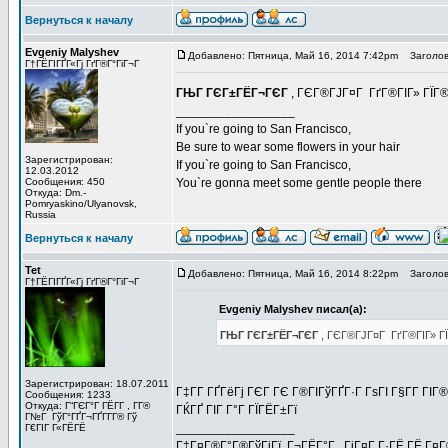
Вернуться к началу
Evgeniy Malyshev
Добавлено: Пятница, Май 16, 2014 7:42pm
Заголов
Г†ГЁГІГҐГ«Гј ГґГ®Г°ГіГ¬Г
ГЊГ ГЄГ±ГЁГ¬ГЄГ
, ГЄГ®ГЈГ¤Г ГґГ®ГІГ» ГЇГ® 
_________________
If you`re going to San Francisco,
Be sure to wear some flowers in your hair
Зарегистрирован:
If you`re going to San Francisco,
12.03.2012
Сообщения: 450
You`re gonna meet some gentle people there
Откуда: Dm.-
Pomryaskino/Ulyanovsk,
Russia
Вернуться к началу
Tet
Добавлено: Пятница, Май 16, 2014 8:22pm
Заголов
Г†ГЁГІГҐГ«Гј ГґГ®Г°ГіГ¬Г
Evgeniy Malyshev писал(а):
ГЊГ ГЄГ±ГЁГ¬ГЄГ
, ГЄГ®ГЈГ¤Г ГґГ®ГІГ» ГЇ
Зарегистрирован: 18.07.2011
Г‡Г­Г ГҐГёГј ГЄГ ГЄ Г®ГІГўГҐГ·Г ГѕГІ Г§Г­Г ГІ
Сообщения: 1233
Откуда: Г“ГЄГ°Г ГЁГ­Г , Г­Г®
ГЌГҐ ГІГ Г°Г ГЇГЁГ±Гї
Г№Г ГўГ°ГҐГ¬ГҐГ­Г­Г® Гў
_________________
Г€ГІГ Г«ГЁГЁ
Г‡Г¤Г®Г°Г®ГўГјГї, Г¬ГЁГ°Г , ГіГ¤Г Г·ГЁ ГЁ Г¤