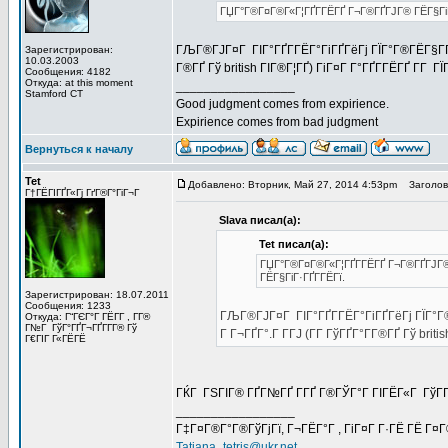
ГЏГ°Г®Г¤Г®Г«Г¦ГҐГ­ГЁГҐ Г¬Г®ГҐГЈГ® ГЁГ§ГіГ·
ГЉГ®ГЈГ¤Г ГІГ°ГҐГ­ГЁГ°ГіГҐГёГј ГЇГ°Г®ГЁГ§Г­Г®Г
Зарегистрирован:
10.03.2003
Г®ГҐ Гў british ГІГ®Г¦ГҐ) ГіГ¤Г Г°ГҐГ­ГЁГҐ Г­Г 
Сообщения: 4182
Откуда: at this moment
_________________
Stamford CT
Good judgment comes from expirience.
Expirience comes from bad judgment
Вернуться к началу
Tet
Добавлено: Вторник, Май 27, 2014 4:53pm
Заголово
Г†ГЁГІГҐГ«Гј ГґГ®Г°ГіГ¬Г
Slava писал(а):
Tet писал(а):
ГЏГ°Г®Г¤Г®Г«Г¦ГҐГ­ГЁГҐ Г¬Г®ГҐГЈГ® 
ГЁГ§ГіГ·ГҐГ­ГЁГї.
Зарегистрирован: 18.07.2011
Сообщения: 1233
ГЉГ®ГЈГ¤Г ГІГ°ГҐГ­ГЁГ°ГіГҐГёГј ГЇГ°Г®Г
Откуда: Г“ГЄГ°Г ГЁГ­Г , Г­Г®
Г№Г ГўГ°ГҐГ¬ГҐГ­Г­Г® Гў
Г Г¬ГҐГ°.Г Г­ГЈ (Г­Г ГўГҐГ°Г­Г®ГҐ Гў bri
Г€ГІГ Г«ГЁГЁ
ГЌГ ГЅГІГ® ГҐГ№ГҐ Г­ГҐ Г®ГЎГ°Г ГІГЁГ«Г ГўГ­Г
_________________
Г‡Г¤Г®Г°Г®ГўГјГї, Г¬ГЁГ°Г , ГіГ¤Г Г·ГЁ ГЁ Г¤
Tatiana_tetris@ukr.net