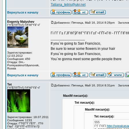
Tatiana_tetris@ukr.net
Вернуться к началу
Evgeniy Malyshev
Добавлено: Пятница, Май 16, 2014 8:26pm
Заголов
Г†ГЁГІГҐГ«Гј ГґГ®Г°ГіГ¬Г
Гі Г­Г Г± ГЈГ®ГўГ®Г°ГїГІ Г±Г¬ГҐГ«Г® - Г­ГҐ Г
_________________
If you`re going to San Francisco,
Be sure to wear some flowers in your hair
Зарегистрирован:
If you`re going to San Francisco,
12.03.2012
You`re gonna meet some gentle people there
Сообщения: 450
Откуда: Dm.-
Pomryaskino/Ulyanovsk,
Russia
Вернуться к началу
Tet
Добавлено: Пятница, Май 16, 2014 8:31pm
Заголов
Г†ГЁГІГҐГ«Гј ГґГ®Г°ГіГ¬Г
MaxiM писал(а):
Tet писал(а):
MaxiM писал(а):
Tet писал(а):
Зарегистрирован: 18.07.2011
Сообщения: 1233
555
Откуда: Г“ГЄГ°Г ГЁГ­Г , Г­Г®
Г‘Г Г©ГІ
http://speakas
Г№Г ГўГ°ГҐГ¬ГҐГ­Г­Г® Гў