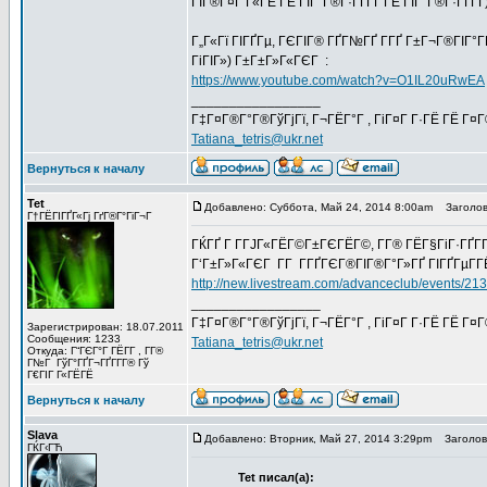
ГЇГ®Г¤Г Г«ГЁ ГЁ ГЇГ°Г®Г·ГҐГҐ ГЁ ГЇГ°Г®Г·ГҐГҐ
Г„Г«Гї ГІГҐГµ, ГЄГІГ® ГҐГ№ГҐ Г­ГҐ Г±Г¬Г®ГІГ°
ГіГІГ») Г±Г±Г»Г«ГЄГ :
https://www.youtube.com/watch?v=O1IL20uRwEA
_________________
Г‡Г¤Г®Г°Г®ГўГјГї, Г¬ГЁГ°Г , ГіГ¤Г Г·ГЁ ГЁ Г¤
Tatiana_tetris@ukr.net
Вернуться к началу
Tet
Добавлено: Суббота, Май 24, 2014 8:00am
Заголов
Г†ГЁГІГҐГ«Гј ГґГ®Г°ГіГ¬Г
ГЌГҐ Г Г­ГЈГ«ГЁГ©Г±ГЄГЁГ©, Г­Г® ГЁГ§ГіГ·ГҐГ­
Г‘Г±Г»Г«ГЄГ Г­Г Г­ГҐГЄГ®ГІГ®Г°Г»ГҐ ГІГҐГµГ­ГЁ
http://new.livestream.com/advanceclub/events/21
_________________
Г‡Г¤Г®Г°Г®ГўГјГї, Г¬ГЁГ°Г , ГіГ¤Г Г·ГЁ ГЁ Г¤
Зарегистрирован: 18.07.2011
Сообщения: 1233
Tatiana_tetris@ukr.net
Откуда: Г“ГЄГ°Г ГЁГ­Г , Г­Г®
Г№Г ГўГ°ГҐГ¬ГҐГ­Г­Г® Гў
Г€ГІГ Г«ГЁГЁ
Вернуться к началу
Slava
Добавлено: Вторник, Май 27, 2014 3:29pm
Заголово
ГЌГ‹ГЋ
Tet писал(а):