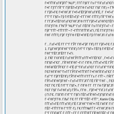
Г¤ГҐГІГ±ГІГўГҐ "ALF", Г­ГҐ Г§Г­Г Гѕ Г°ГіГ±Г±Г
Г¤Г Г¦ГҐ ГЇГ°Г ГўГЁГ«ГјГ­Г® Г±ГЄГ Г§Г ГІГј = 
Г ГўГ»ГЄ Г¤Г®ГЈГ Г¤Г«ГЁГўГ®Г±ГІГЁ, Г Г¤Г«Гї Г
Г”Г°Г Г§Г» Гў ГґГЁГ«ГјГ¬ГҐ Г®Г·ГҐГ­Гј ГЇГ°Г®Г±Г
Г Г­ГЈГ«ГЁГ©Г±ГЄГ®ГЈГ® Г­ГҐ ГўГ»Г±Г®ГЄГЁГ© ГЁ
Г­ГіГ¦Г­Г®. ГЋГЎ "ALF" Г±Г·ГЁГІГ Гѕ Г­ГіГ¦Г­Г»Г
ГўГ°ГҐГ¬ГҐГ­ГҐГ¬ Г¬ГҐГ­ГїГҐГІГ±Гї, ГЁ Г­ГіГ¦Г­
Г®Г·ГҐГ­Гј ГўГ Г¦Г­Г® ГЁГ¤ГІГЁ Гў Г­Г®ГЈГі Г±Г®
Г…Г±Г«ГЁ Г­Г Г°Г ГЎГ ГІГ»ГўГ ГІГј Г­Г ГўГ»ГЄ ГЈ
1. ГЏГ®ГўГІГ®Г°ГїГІГј ГґГ°Г Г§Г» ГЁГ§ ГґГЁГ«Г
Г®Г°ГЁГЈГЁГ­Г Г«Гі.
2. ГЌГ Г©ГІГЁ Г±Г®ГЎГҐГ±ГҐГ¤Г­ГЁГЄГ , Г¤Г«Гї
ГїГ§Г»ГЄГ , ГЇГ®ГІГ®Г¬Гі Г·ГІГ®, ГҐГ±Г«ГЁ ГЎ
Г®ГёГЁГЎГЄГ Г¬ГЁ (Г°ГіГ±Г±ГЄГ Гї Г±ГІГ°ГіГЄГІ
ГЄГ®ГІГ®Г°Г»ГҐ ГЎГіГ¤ГҐГІГҐ Г¤Г®ГЇГіГ±ГЄГ ГІ
Г±Г°Г ГўГ­ГЁГІГј ГЎГіГ¤ГҐГІ Г­ГҐ Г± Г·ГҐГ¬. Г
ГЎГ»ГІГ®ГўГ®Г¬ Г±Г«ГҐГ­ГЈГҐ ГЁ ГЇГ°Г®Г·., ГЄГ
ГЄГ ГЄ ГЁ ГґГ°Г Г§Г», Г·ГІГ® Г­Г Г­Г Гё ГўГ§ГЈ
ГЄГ Г§Г Г«Г®Г±Гј ГЎГ», Г­Г® .. ГўГ¤Г°ГіГЈ Г±ГІГ
( ГІ.ГЄ. ГЅГІГі ГґГ°Г Г§Гі ГЁГ±ГЇГ®Г«ГјГ§ГіГѕГІ
Г¬Г®Г¦Г­Г®. ГЉГ ГЄ Г­Г ГЇГ°ГЁГ¬ГҐГ°, Kaniv City 
ГҐГ±Г«ГЁ ГҐГ±ГІГј ГЁ ГЈГ®Г°Г®Г¤ ГЁ ГёГІГ ГІ 
ГЁГ¬ГҐГ­Г­Г® Г°ГҐГ·Гј. Г€ ГҐГ№ГҐ Г¬Г­Г®ГЈГ® Г
Г°Г Г­ГјГёГҐ, Г·ГҐГ¬ Г­Г Г·Г­ГҐГІГҐ ГЇГ®Г­ГЁГ¬Г