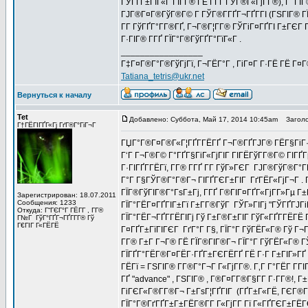
ГЎГҐГ±ГЇГ«Г ГІГ­Г® ГЁ Г­ГҐ ГЎГ®Г«ГјГ­Г®), Г Г
ГЈГ®Г¤Г®ГўГ®Г© Г ГЎГ®Г­ГҐГ¬ГҐГ­ГІ (ГЅГІГ® ГЇГ
Г­Г ГўГҐГ°Г­Г®ГҐ, Г¬Г®Г¦Г­Г® ГЎГіГ¤ГҐГІ Г±ГЄГ 
Г·ГІГ® Г­ГҐ ГЇГ°Г®ГўГҐГ°ГїГ«Г .
_________________
Г‡Г¤Г®Г°Г®ГўГјГї, Г¬ГЁГ°Г , ГіГ¤Г Г·ГЁ ГЁ Г¤
Tatiana_tetris@ukr.net
Вернуться к началу
Tet
Добавлено: Суббота, Май 17, 2014 10:45am
Заголо
Г†ГЁГІГҐГ«Гј ГґГ®Г°ГіГ¬Г
ГЏГ°Г®Г¤Г®Г«Г¦ГҐГ­ГЁГҐ Г¬Г®ГҐГЈГ® ГЁГ§ГіГ·Г
Г‘Г Г¬Г®Г© Г°ГҐГ§ГіГ«ГјГІГ ГІГЁГўГ­Г®Г© ГІГҐГ
Г·ГІГҐГ­ГЁГї, Г­Г® Г­ГҐ Г­Г ГўГ»ГЄГ ГЈГ®ГўГ®Г
Г°Г Г§ГЎГ®Г°Г®Г¬ ГІГҐГЄГ±ГІГ ГґГЁГ«ГјГ¬Г . Г
ГЇГ®ГўГІГ®Г°ГѕГ±Гј, Г­ГҐ Г®ГІГ¤ГҐГ«ГјГ­Г»Гµ Г
Зарегистрирован: 18.07.2011
Сообщения: 1233
ГЇГ°ГЁГ¤ГҐГІГ±Гї Г±Г­Г®ГўГ ГЎГ»ГІГј "ГЎГҐГЈГ
Откуда: Г“ГЄГ°Г ГЁГ­Г , Г­Г®
ГЇГ°ГЁГ¬ГҐГ­ГЁГІГј Гў Г±Г®Г±ГІГ ГўГ«ГҐГ­ГЁГЁ 
Г№Г ГўГ°ГҐГ¬ГҐГ­Г­Г® Гў
Г€ГІГ Г«ГЁГЁ
Г¤ГҐГ±ГїГІГЄГ ГґГ°Г Г§, ГЇГ°Г ГўГЁГ«Г® Гў Г¬Г
Г­Г® Г±Г Г¬Г® ГЁ ГЇГ®ГІГ®Г¬ ГЇГ°Г ГўГЁГ«Г® ГЎГ
ГЇГҐГ°ГЁГ®Г¤ГЁГ·ГҐГ±ГЄГЁГҐ ГЁ Г·Г Г±ГІГ»ГҐ Г
ГЁГї = ГЅГІГ® Г­Г®Г°Г¬Г Г«ГјГ­Г®. Г‚Г Г°ГЁГ Г­
ГҐ "advance" , ГЅГІГ® , Г®Г¤Г­Г®Г§Г­Г Г·Г­Г®!
ГіГЄГ«Г®Г­Г®Г¬ Г±ГѕГ¦ГҐГІГ (ГҐГ±Г«ГЁ, ГЄГ®Г­Г
ГЇГ°Г®ГґГҐГ±Г±ГЁГ®Г­Г Г«ГјГ­Г Гї Г«ГҐГЄГ±ГЁГ