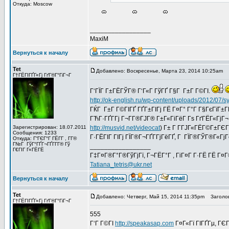
Откуда: Moscow
_________________
MaxiM
Вернуться к началу
Tet
Добавлено: Воскресенье, Марта 23, 2014 10:25am
З
Г†ГЁГІГҐГ«Гј ГґГ®Г°ГіГ¬Г
Г‘ГЇГ Г±ГЁГЎГ® Г‘Г«Г ГўГҐ Г§Г Г±Г Г©ГІ.
http://ok-english.ru/wp-content/uploads/2012/07/
ГЌГ Г±Г Г©ГІГҐ ГҐГ±ГІГј ГЁ Г¤Г° Г°Г Г§ГєГїГ±Г­Г
ГЋГ·ГҐГ­Гј Г¬Г­Г®ГЈГ® Г±Г«ГіГёГ Гѕ ГґГЁГ«ГјГ¬Г®
Зарегистрирован: 18.07.2011
http://musvid.net/videocat
) Г± Г Г­ГЈГ«ГЁГ©Г±ГЄГ
Сообщения: 1233
Г·ГЁГІГ ГІГј ГЇГ®Г¬ГҐГ­ГјГёГҐ, Г ГЇГ®ГЎГ®Г«ГјГ
Откуда: Г“ГЄГ°Г ГЁГ­Г , Г­Г®
Г№Г ГўГ°ГҐГ¬ГҐГ­Г­Г® Гў
_________________
Г€ГІГ Г«ГЁГЁ
Г‡Г¤Г®Г°Г®ГўГјГї, Г¬ГЁГ°Г , ГіГ¤Г Г·ГЁ ГЁ Г¤
Tatiana_tetris@ukr.net
Вернуться к началу
Tet
Добавлено: Четверг, Май 15, 2014 11:35pm
Заголов
Г†ГЁГІГҐГ«Гј ГґГ®Г°ГіГ¬Г
555
Г‘Г Г©ГІ
http://speakasap.com
Г¤Г«Гї ГІГҐГµ, ГЄГ