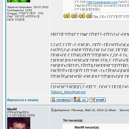
Г‘Г Г©ГІ
http://speakasap.com
Г¤Г«Гї 
ГЊГ®Г¦ГҐГІ ГЄГ®Г¬Гі Г¤Г«Гї ГЇГіГІГ
Зарегистрирован: 18.07.2011
Г°Г Г§ГўГЁГІГЁГї.
Сообщения: 1233
Откуда: Г“ГЄГ°Г ГЁГ­Г , Г­Г®
Г№Г ГўГ°ГҐГ¬ГҐГ­Г­Г® Гў
Tet, ГІГ» Г­ГҐ ГЇГҐГ°Г
Г€ГІГ Г«ГЁГЁ
ГЌГҐ ГЇГ°ГҐГЄГ°Г Г№Г ГҐГІГҐ Г¬ГҐГ­Гї Г±Г¬ГіГ
Г‚Г±ГҐ, Г·ГҐГ¬ Г¬Г®ГЈГі , ГІГҐГ¬ ГЁ Г¤ГҐГ«ГѕГ±
Г¤ГҐГ­Гј Г±Г¬Г®ГІГ°ГҐГІГј Г®Г­ Г«Г Г©Г­, ГЇГ°Г
ГЇГ®Г«ГіГ·Г ГҐГёГј ГЇГҐГ°ГҐГўГ®Г¤. Г„ГіГ¬Г Гѕ, 
ГЅГІГ®ГЈГ® Г¤Г®Г±ГІГ ГІГ®Г·Г­Г®, Г ГҐГ±Г«ГЁ Г
Г®ГўГіГѕ ГЁГ­ГґГі, ГЎГҐГ§ Г®ГІГІГ®Г°Г¦ГҐГ­ГЁГї
Г®ГЎГҐГ¤ ГЁ ГўГҐГ·ГҐГ°Г®Г¬ Г± ГЎГ®Г«ГјГёГЁГ¬
ГҐГ®ГЎГµГ®Г¤ГЁГ¬Г®ГЈГ® Г°ГҐГ§ГіГ«ГјГІГ ГІГ (Г
_________________
Г‡Г¤Г®Г°Г®ГўГјГї, Г¬ГЁГ°Г , ГіГ¤Г Г·ГЁ ГЁ Г¤
Tatiana_tetris@ukr.net
Вернуться к началу
MaxiM
Добавлено: Пятница, Май 16, 2014 11:49am
Заголов
ГЃГіГ¤ГіГ№ГЁГ©
Г Г¬ГҐГ°ГЁГЄГ Г­ГҐГ¶
Tet писал(а):
MaxiM писал(а):