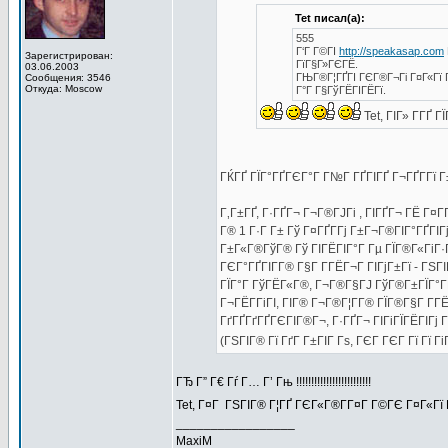
Tet писал(а):
555
Г‘Г Г©ГІ
http://speakasap.com
Зарегистрирован:
ГїГ§Г»ГЄГЁ.
03.06.2003
ГЊГ®Г¦ГҐГІ ГЄГ®Г¬Гі Г¤Г«Гї 
Сообщения: 3546
Откуда: Moscow
Г°Г Г§ГўГЁГІГЁГї.
Tet, ГІГ» Г­ГҐ 
ГЌГҐ ГЇГ°ГҐГЄГ°Г Г№Г ГҐГІГҐ Г¬ГҐГ­Гї 
Г‚Г±ГҐ, Г·ГҐГ¬ Г¬Г®ГЈГі , ГІГҐГ¬ ГЁ Г¤
Г® 1 Г·Г Г± Гў Г¤ГҐГ­Гј Г±Г¬Г®ГІГ°ГҐГІГ
Г±Г«Г®ГўГ® Гў ГІГЁГІГ°Г Гµ ГЇГ®Г«ГіГ·Г
ГЄГ°ГҐГІГ­Г® Г§Г Г­ГЁГ¬Г ГІГјГ±Гї - ГЅГ
ГЇГ°Г ГўГЁГ«Г®, Г¬Г®Г§ГЈ ГўГ®Г±ГЇГ°ГЁ
Г¬ГЁГ­ГіГІ, ГІГ® Г¬Г®Г¦Г­Г® ГЇГ®Г§Г Г­
ГґГҐГґГҐГЄГІГ®Г¬, Г·ГҐГ¬ ГІГіГЇГЁГІГ
(ГЅГІГ® Гї ГґГ Г±ГІГ Гѕ, ГЄГ ГЄГ Гї Гї Гі
ГЂ Г” Г€ Гѓ Г… Г’ Гњ !!!!!!!!!!!!!!!!!!!!!!!!!
Tet, Г¤Г ГЅГІГ® Г¦ГҐ ГЄГ«Г®Г­Г¤Г Г©ГЄ Г¤Г«
_________________
MaxiM