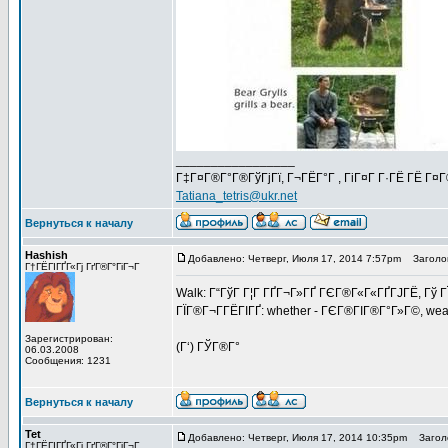
_________________
Г‡Г¤Г®Г°Г®ГўГјГї, Г¬ГЁГ°Г , ГіГ¤Г Г·ГЁ ГЁ Г¤
Tatiana_tetris@ukr.net
Вернуться к началу
Hashish
Добавлено: Четверг, Июля 17, 2014 7:57pm
Заголов
Г†ГЁГІГҐГ«Гј ГґГ®Г°ГіГ¬Г
Walk: Г“ГўГ Г¦Г ГҐГ¬Г»ГҐ ГЄГ®Г«Г«ГҐГЈГЁ, Гў Г
ГЇГ®Г¬Г­ГЁГІГҐ: whether - ГЄГ®ГІГ®Г°Г»Г©, weat
Зарегистрирован:
(Г‘) ГЎГ®Г°
06.03.2008
Сообщения: 1231
Вернуться к началу
Tet
Добавлено: Четверг, Июля 17, 2014 10:35pm
Заголо
Г†ГЁГІГҐГ«Гј ГґГ®Г°ГіГ¬Г