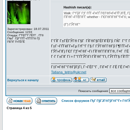
Hashish писал(а):
Walk: Г“ГўГ Г¦Г ГҐГ¬Г»ГҐ ГЄГ®Г«Г«ГҐГЈГЁ, Гў
ГЇГ®Г¬Г­ГЁГІГҐ: whether - ГЄГ®ГІГ®Г°Г»Г©, we
(Г‘) ГЎГ®Г°
Зарегистрирован: 18.07.2011
Сообщения: 1233
Откуда: Г“ГЄГ°Г ГЁГ­Г , Г­Г®
Г№Г ГўГ°ГҐГ¬ГҐГ­Г­Г® Гў
Г‘ГЇГ Г±ГЁГЎГ® Г§Г ГЇГ®Г§ГЁГІГЁГў. ГЌГ Г°Г
Г€ГІГ Г«ГЁГЁ
Г±Г¬ГҐГёГ­Г»Гµ ГґГ°Г Г§ Г ГЎГ®Г­Г®Гў Г¶ГҐГ«Г
ГЎГ»ГІГј ГЄГ Г¦Г¤Г®Г¬Гі ГЇГ®Г­ГїГІГ­Г®, Г¤Г ГЁ 
Г·Г Г±ГІГ Гї = Г°ГҐГЎГіГІ ГЇГ®Г°ГІ, ГЎГҐГ§ ГЇ
_________________
Г‡Г¤Г®Г°Г®ГўГјГї, Г¬ГЁГ°Г , ГіГ¤Г Г·ГЁ ГЁ Г¤
Tatiana_tetris@ukr.net
Вернуться к началу
Показать сообщения:
Список форумов ГђГ Г§ГЈГ®ГўГ®Г°Г» Г®ГЎ
Страница
4
из
5