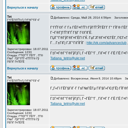
Вернуться к началу
Tet
Добавлено: Среда, Май 28, 2014 4:56pm
Заголовок
Г†ГЁГІГҐГ«Гј ГґГ®Г°ГіГ¬Г
Г‘ГҐГ©Г·Г Г± ГЁГ¤ГҐГІ ГўГҐГЎГЁГ­Г Г° ГЇГ® Г
Г¬Г®Г¦ГҐГІГҐ Г§Г Г©ГІГЁ.
ГЏГ°Г®ГўГ®Г¤ГЁГІ ГЌ. ГџГЈГ®Г¤ГЄГЁГ­, ГЄГ«ГіГЎ
Г…Г±ГІГј ГЈГ°ГіГЇГЇГ :
http://vk.com/advanceclub
_________________
Зарегистрирован: 18.07.2011
Сообщения: 1233
Г‡Г¤Г®Г°Г®ГўГјГї, Г¬ГЁГ°Г , ГіГ¤Г Г·ГЁ ГЁ Г¤
Откуда: Г“ГЄГ°Г ГЁГ­Г , Г­Г®
Tatiana_tetris@ukr.net
Г№Г ГўГ°ГҐГ¬ГҐГ­Г­Г® Гў
Г€ГІГ Г«ГЁГЁ
Вернуться к началу
Tet
Добавлено: Воскресенье, Июня 8, 2014 10:48pm
Заг
Г†ГЁГІГҐГ«Гј ГґГ®Г°ГіГ¬Г
Г„Г«Гї ГЁГ§ГіГ·Г ГѕГ№ГЁГµ ГїГ§Г»ГЄ(ГЁ) ГЇГ®
_________________
Г‡Г¤Г®Г°Г®ГўГјГї, Г¬ГЁГ°Г , ГіГ¤Г Г·ГЁ ГЁ Г¤
Tatiana_tetris@ukr.net
Зарегистрирован: 18.07.2011
Сообщения: 1233
Откуда: Г“ГЄГ°Г ГЁГ­Г , Г­Г®
Г№Г ГўГ°ГҐГ¬ГҐГ­Г­Г® Гў
Г€ГІГ Г«ГЁГЁ