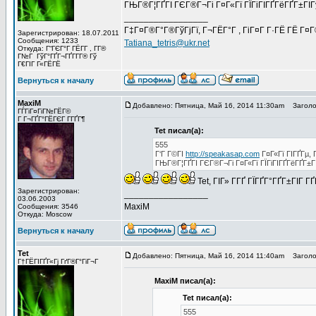
ГЊГ®Г¦ГҐГІ ГЄГ®Г¬Гі Г¤Г«Гї ГЇГіГІГҐГёГҐГ±ГІ
_________________
Г‡Г¤Г®Г°Г®ГўГјГї, Г¬ГЁГ°Г , ГіГ¤Г Г·ГЁ ГЁ Г¤
Зарегистрирован: 18.07.2011
Сообщения: 1233
Tatiana_tetris@ukr.net
Откуда: Г“ГЄГ°Г ГЁГ­Г , Г­Г®
Г№Г ГўГ°ГҐГ¬ГҐГ­Г­Г® Гў
Г€ГІГ Г«ГЁГЁ
Вернуться к началу
MaxiM
Добавлено: Пятница, Май 16, 2014 11:30am
Заголов
ГЃГіГ¤ГіГ№ГЁГ©
Г Г¬ГҐГ°ГЁГЄГ Г­ГҐГ¶
Tet писал(а):
555
Г‘Г Г©ГІ
http://speakasap.com
Г¤Г«Гї ГІГҐГµ, 
ГЊГ®Г¦ГҐГІ ГЄГ®Г¬Гі Г¤Г«Гї ГЇГіГІГҐГёГҐГ±
Tet, ГІГ» Г­ГҐ ГЇГҐГ°ГҐГ±ГІГ 
Зарегистрирован:
_________________
03.06.2003
MaxiM
Сообщения: 3546
Откуда: Moscow
Вернуться к началу
Tet
Добавлено: Пятница, Май 16, 2014 11:40am
Заголов
Г†ГЁГІГҐГ«Гј ГґГ®Г°ГіГ¬Г
MaxiM писал(а):
Tet писал(а):
555