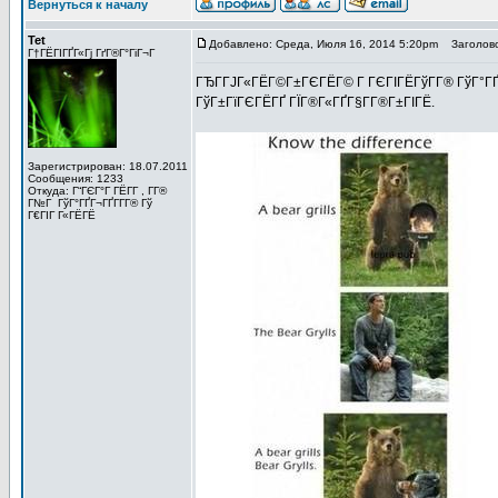
Вернуться к началу
Tet
Добавлено: Среда, Июля 16, 2014 5:20pm
Заголово
Г†ГЁГІГҐГ«Гј ГґГ®Г°ГіГ¬Г
ГЂГ­ГЈГ«ГЁГ©Г±ГЄГЁГ© Г ГЄГІГЁГўГ­Г® ГўГ°ГҐГ¬
ГўГ±ГїГЄГЁГҐ ГЇГ®Г«ГҐГ§Г­Г®Г±ГІГЁ.
Зарегистрирован: 18.07.2011
Сообщения: 1233
Откуда: Г“ГЄГ°Г ГЁГ­Г , Г­Г®
Г№Г ГўГ°ГҐГ¬ГҐГ­Г­Г® Гў
Г€ГІГ Г«ГЁГЁ