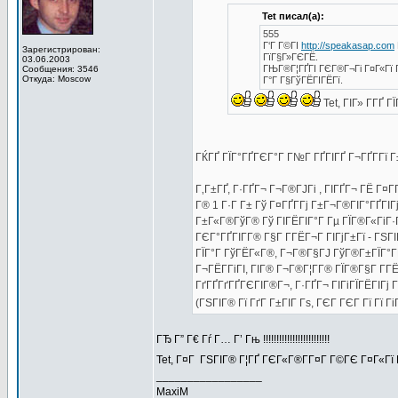
Tet писал(а):
555
Г‘Г Г©ГІ
http://speakasap.com
Зарегистрирован:
ГїГ§Г»ГЄГЁ.
03.06.2003
ГЊГ®Г¦ГҐГІ ГЄГ®Г¬Гі Г¤Г«Гї 
Сообщения: 3546
Откуда: Moscow
Г°Г Г§ГўГЁГІГЁГї.
Tet, ГІГ» Г­ГҐ 
ГЌГҐ ГЇГ°ГҐГЄГ°Г Г№Г ГҐГІГҐ Г¬ГҐГ­Гї 
Г‚Г±ГҐ, Г·ГҐГ¬ Г¬Г®ГЈГі , ГІГҐГ¬ ГЁ Г¤
Г® 1 Г·Г Г± Гў Г¤ГҐГ­Гј Г±Г¬Г®ГІГ°ГҐГІГ
Г±Г«Г®ГўГ® Гў ГІГЁГІГ°Г Гµ ГЇГ®Г«ГіГ·Г
ГЄГ°ГҐГІГ­Г® Г§Г Г­ГЁГ¬Г ГІГјГ±Гї - ГЅГ
ГЇГ°Г ГўГЁГ«Г®, Г¬Г®Г§ГЈ ГўГ®Г±ГЇГ°ГЁ
Г¬ГЁГ­ГіГІ, ГІГ® Г¬Г®Г¦Г­Г® ГЇГ®Г§Г Г­
ГґГҐГґГҐГЄГІГ®Г¬, Г·ГҐГ¬ ГІГіГЇГЁГІГ
(ГЅГІГ® Гї ГґГ Г±ГІГ Гѕ, ГЄГ ГЄГ Гї Гї Гі
ГЂ Г” Г€ Гѓ Г… Г’ Гњ !!!!!!!!!!!!!!!!!!!!!!!!!
Tet, Г¤Г ГЅГІГ® Г¦ГҐ ГЄГ«Г®Г­Г¤Г Г©ГЄ Г¤Г«
_________________
MaxiM