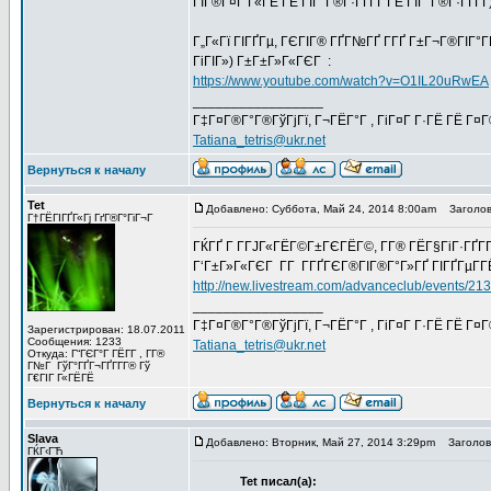
ГЇГ®Г¤Г Г«ГЁ ГЁ ГЇГ°Г®Г·ГҐГҐ ГЁ ГЇГ°Г®Г·ГҐГҐ
Г„Г«Гї ГІГҐГµ, ГЄГІГ® ГҐГ№ГҐ Г­ГҐ Г±Г¬Г®ГІГ°
ГіГІГ») Г±Г±Г»Г«ГЄГ :
https://www.youtube.com/watch?v=O1IL20uRwEA
_________________
Г‡Г¤Г®Г°Г®ГўГјГї, Г¬ГЁГ°Г , ГіГ¤Г Г·ГЁ ГЁ Г¤
Tatiana_tetris@ukr.net
Вернуться к началу
Tet
Добавлено: Суббота, Май 24, 2014 8:00am
Заголов
Г†ГЁГІГҐГ«Гј ГґГ®Г°ГіГ¬Г
ГЌГҐ Г Г­ГЈГ«ГЁГ©Г±ГЄГЁГ©, Г­Г® ГЁГ§ГіГ·ГҐГ­
Г‘Г±Г»Г«ГЄГ Г­Г Г­ГҐГЄГ®ГІГ®Г°Г»ГҐ ГІГҐГµГ­ГЁ
http://new.livestream.com/advanceclub/events/21
_________________
Г‡Г¤Г®Г°Г®ГўГјГї, Г¬ГЁГ°Г , ГіГ¤Г Г·ГЁ ГЁ Г¤
Зарегистрирован: 18.07.2011
Сообщения: 1233
Tatiana_tetris@ukr.net
Откуда: Г“ГЄГ°Г ГЁГ­Г , Г­Г®
Г№Г ГўГ°ГҐГ¬ГҐГ­Г­Г® Гў
Г€ГІГ Г«ГЁГЁ
Вернуться к началу
Slava
Добавлено: Вторник, Май 27, 2014 3:29pm
Заголово
ГЌГ‹ГЋ
Tet писал(а):