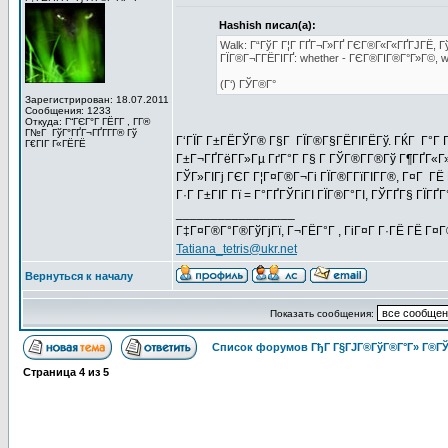
Hashish писал(а):
Walk: Г“ГўГ Г¦Г ГҐГ¬Г»ГҐ ГЄГ®Г«Г«ГҐГЈГЁ, Гў
ГЇГ®Г¬Г­ГЁГІГҐ: whether - ГЄГ®ГІГ®Г°Г»Г©, we
(Г‘) ГЎГ®Г°
Зарегистрирован: 18.07.2011
Сообщения: 1233
Откуда: Г“ГЄГ°Г ГЁГ­Г , Г­Г®
Г№Г ГўГ°ГҐГ¬ГҐГ­Г­Г® Гў
Г‘ГЇГ Г±ГЁГЎГ® Г§Г ГЇГ®Г§ГЁГІГЁГў. ГЌГ Г°Г
Г€ГІГ Г«ГЁГЁ
Г±Г¬ГҐГёГ­Г»Гµ ГґГ°Г Г§ Г ГЎГ®Г­Г®Гў Г¶ГҐГ«Г
ГЎГ»ГІГј ГЄГ Г¦Г¤Г®Г¬Гі ГЇГ®Г­ГїГІГ­Г®, Г¤Г ГЁ 
Г·Г Г±ГІГ Гї = Г°ГҐГЎГіГІ ГЇГ®Г°ГІ, ГЎГҐГ§ ГЇ
_________________
Г‡Г¤Г®Г°Г®ГўГјГї, Г¬ГЁГ°Г , ГіГ¤Г Г·ГЁ ГЁ Г¤
Tatiana_tetris@ukr.net
Вернуться к началу
Показать сообщения:
Список форумов ГђГ Г§ГЈГ®ГўГ®Г°Г» Г®ГЎ
Страница
4
из
5