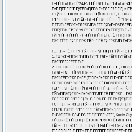
Г¤ГҐГІГ±ГІГўГҐ "ALF", Г­ГҐ Г§Г­Г Гѕ Г°ГіГ±Г±Г
Г¤Г Г¦ГҐ ГЇГ°Г ГўГЁГ«ГјГ­Г® Г±ГЄГ Г§Г ГІГј = 
Г ГўГ»ГЄ Г¤Г®ГЈГ Г¤Г«ГЁГўГ®Г±ГІГЁ, Г Г¤Г«Гї Г
Г”Г°Г Г§Г» Гў ГґГЁГ«ГјГ¬ГҐ Г®Г·ГҐГ­Гј ГЇГ°Г®Г±Г
Г Г­ГЈГ«ГЁГ©Г±ГЄГ®ГЈГ® Г­ГҐ ГўГ»Г±Г®ГЄГЁГ© ГЁ
Г­ГіГ¦Г­Г®. ГЋГЎ "ALF" Г±Г·ГЁГІГ Гѕ Г­ГіГ¦Г­Г»Г
ГўГ°ГҐГ¬ГҐГ­ГҐГ¬ Г¬ГҐГ­ГїГҐГІГ±Гї, ГЁ Г­ГіГ¦Г­
Г®Г·ГҐГ­Гј ГўГ Г¦Г­Г® ГЁГ¤ГІГЁ Гў Г­Г®ГЈГі Г±Г®
Г…Г±Г«ГЁ Г­Г Г°Г ГЎГ ГІГ»ГўГ ГІГј Г­Г ГўГ»ГЄ ГЈ
1. ГЏГ®ГўГІГ®Г°ГїГІГј ГґГ°Г Г§Г» ГЁГ§ ГґГЁГ«Г
Г®Г°ГЁГЈГЁГ­Г Г«Гі.
2. ГЌГ Г©ГІГЁ Г±Г®ГЎГҐГ±ГҐГ¤Г­ГЁГЄГ , Г¤Г«Гї
ГїГ§Г»ГЄГ , ГЇГ®ГІГ®Г¬Гі Г·ГІГ®, ГҐГ±Г«ГЁ ГЎ
Г®ГёГЁГЎГЄГ Г¬ГЁ (Г°ГіГ±Г±ГЄГ Гї Г±ГІГ°ГіГЄГІ
ГЄГ®ГІГ®Г°Г»ГҐ ГЎГіГ¤ГҐГІГҐ Г¤Г®ГЇГіГ±ГЄГ ГІ
Г±Г°Г ГўГ­ГЁГІГј ГЎГіГ¤ГҐГІ Г­ГҐ Г± Г·ГҐГ¬. Г
ГЎГ»ГІГ®ГўГ®Г¬ Г±Г«ГҐГ­ГЈГҐ ГЁ ГЇГ°Г®Г·., ГЄГ
ГЄГ ГЄ ГЁ ГґГ°Г Г§Г», Г·ГІГ® Г­Г Г­Г Гё ГўГ§ГЈ
ГЄГ Г§Г Г«Г®Г±Гј ГЎГ», Г­Г® .. ГўГ¤Г°ГіГЈ Г±ГІГ
( ГІ.ГЄ. ГЅГІГі ГґГ°Г Г§Гі ГЁГ±ГЇГ®Г«ГјГ§ГіГѕГІ
Г¬Г®Г¦Г­Г®. ГЉГ ГЄ Г­Г ГЇГ°ГЁГ¬ГҐГ°, Kaniv City 
ГҐГ±Г«ГЁ ГҐГ±ГІГј ГЁ ГЈГ®Г°Г®Г¤ ГЁ ГёГІГ ГІ 
ГЁГ¬ГҐГ­Г­Г® Г°ГҐГ·Гј. Г€ ГҐГ№ГҐ Г¬Г­Г®ГЈГ® Г
Г°Г Г­ГјГёГҐ, Г·ГҐГ¬ Г­Г Г·Г­ГҐГІГҐ ГЇГ®Г­ГЁГ¬Г