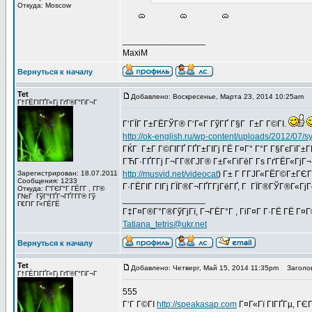
Откуда: Moscow
_________________
MaxiM
Вернуться к началу
Tet
Добавлено: Воскресенье, Марта 23, 2014 10:25am
З
Г†ГЁГІГҐГ«Гј ГґГ®Г°ГіГ¬Г
Г‘ГЇГ Г±ГЁГЎГ® Г‘Г«Г ГўГҐ Г§Г Г±Г Г©ГІ.
http://ok-english.ru/wp-content/uploads/2012/07/
ГЌГ Г±Г Г©ГІГҐ ГҐГ±ГІГј ГЁ Г¤Г° Г°Г Г§ГєГїГ±Г­Г
ГЋГ·ГҐГ­Гј Г¬Г­Г®ГЈГ® Г±Г«ГіГёГ Гѕ ГґГЁГ«ГјГ¬Г®
Зарегистрирован: 18.07.2011
http://musvid.net/videocat
) Г± Г Г­ГЈГ«ГЁГ©Г±ГЄГ
Сообщения: 1233
Г·ГЁГІГ ГІГј ГЇГ®Г¬ГҐГ­ГјГёГҐ, Г ГЇГ®ГЎГ®Г«ГјГ
Откуда: Г“ГЄГ°Г ГЁГ­Г , Г­Г®
Г№Г ГўГ°ГҐГ¬ГҐГ­Г­Г® Гў
_________________
Г€ГІГ Г«ГЁГЁ
Г‡Г¤Г®Г°Г®ГўГјГї, Г¬ГЁГ°Г , ГіГ¤Г Г·ГЁ ГЁ Г¤
Tatiana_tetris@ukr.net
Вернуться к началу
Tet
Добавлено: Четверг, Май 15, 2014 11:35pm
Заголов
Г†ГЁГІГҐГ«Гј ГґГ®Г°ГіГ¬Г
555
Г‘Г Г©ГІ
http://speakasap.com
Г¤Г«Гї ГІГҐГµ, ГЄГ