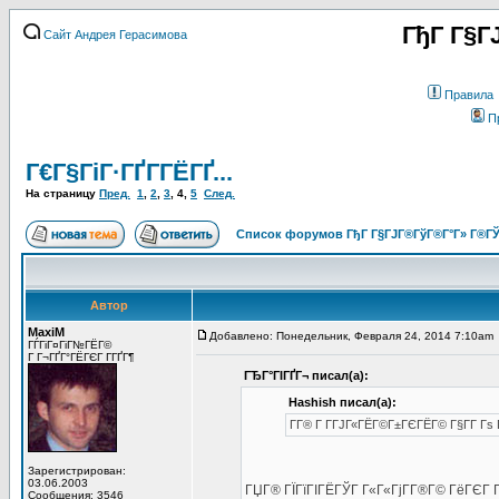
ГђГ Г§Г
Сайт Андрея Герасимова
Правила
П
Г€Г§ГіГ·ГҐГ­ГЁГҐ...
На страницу
Пред.
1
,
2
,
3
,
4
,
5
След.
Список форумов ГђГ Г§ГЈГ®ГўГ®Г°Г» Г®ГЎ
Автор
MaxiM
Добавлено: Понедельник, Февраля 24, 2014 7:10am
ГЃГіГ¤ГіГ№ГЁГ©
Г Г¬ГҐГ°ГЁГЄГ Г­ГҐГ¶
ГЂГ°ГІГҐГ¬ писал(а):
Hashish писал(а):
Г­Г® Г Г­ГЈГ«ГЁГ©Г±ГЄГЁГ© Г§Г­Г Гѕ Г
Зарегистрирован:
03.06.2003
ГЏГ® ГЇГїГІГЁГЎГ Г«Г«ГјГ­Г®Г© ГёГЄГ 
Сообщения: 3546