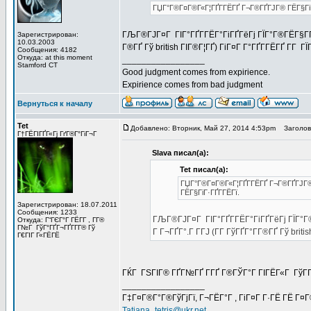
ГЏГ°Г®Г¤Г®Г«Г¦ГҐГ­ГЁГҐ Г¬Г®ГҐГЈГ® ГЁГ§ГіГ·
ГЉГ®ГЈГ¤Г ГІГ°ГҐГ­ГЁГ°ГіГҐГёГј ГЇГ°Г®ГЁГ§Г­Г®Г
Зарегистрирован:
10.03.2003
Г®ГҐ Гў british ГІГ®Г¦ГҐ) ГіГ¤Г Г°ГҐГ­ГЁГҐ Г­Г 
Сообщения: 4182
Откуда: at this moment
_________________
Stamford CT
Good judgment comes from expirience.
Expirience comes from bad judgment
Вернуться к началу
Tet
Добавлено: Вторник, Май 27, 2014 4:53pm
Заголово
Г†ГЁГІГҐГ«Гј ГґГ®Г°ГіГ¬Г
Slava писал(а):
Tet писал(а):
ГЏГ°Г®Г¤Г®Г«Г¦ГҐГ­ГЁГҐ Г¬Г®ГҐГЈГ® 
ГЁГ§ГіГ·ГҐГ­ГЁГї.
Зарегистрирован: 18.07.2011
Сообщения: 1233
ГЉГ®ГЈГ¤Г ГІГ°ГҐГ­ГЁГ°ГіГҐГёГј ГЇГ°Г®Г
Откуда: Г“ГЄГ°Г ГЁГ­Г , Г­Г®
Г№Г ГўГ°ГҐГ¬ГҐГ­Г­Г® Гў
Г Г¬ГҐГ°.Г Г­ГЈ (Г­Г ГўГҐГ°Г­Г®ГҐ Гў bri
Г€ГІГ Г«ГЁГЁ
ГЌГ ГЅГІГ® ГҐГ№ГҐ Г­ГҐ Г®ГЎГ°Г ГІГЁГ«Г ГўГ­Г
_________________
Г‡Г¤Г®Г°Г®ГўГјГї, Г¬ГЁГ°Г , ГіГ¤Г Г·ГЁ ГЁ Г¤
Tatiana_tetris@ukr.net