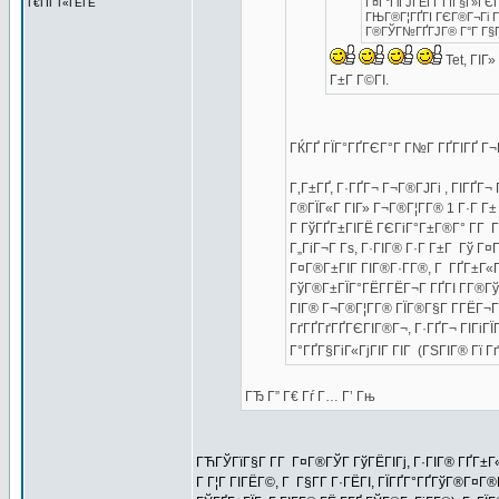
Г¤Г°ГіГЈГЁГҐ ГїГ§Г»ГЄ
Г€ГІГ Г«ГЁГЁ
ГЊГ®Г¦ГҐГІ ГЄГ®Г¬Гі Г¤
Г®ГЎГ№ГҐГЈГ® Г°Г Г§Г
Tet, ГІГ
Г±Г Г©ГІ.
ГЌГҐ ГЇГ°ГҐГЄГ°Г Г№Г ГҐГІГҐ Г¬
Г‚Г±ГҐ, Г·ГҐГ¬ Г¬Г®ГЈГі , ГІГҐГ
Г®ГЇГ«Г ГІГ» Г¬Г®Г¦Г­Г® 1 Г·Г Г± 
Г ГўГҐГ±ГІГЁ ГЄГіГ°Г±Г®Г° Г­Г Г
Г„ГіГ¬Г Гѕ, Г·ГІГ® Г·Г Г±Г Гў Г¤
Г¤Г®Г±ГІГ ГІГ®Г·Г­Г®, Г ГҐГ±Г«Г
ГўГ®Г±ГЇГ°ГЁГ­ГЁГ¬Г ГҐГІ Г­Г®Гў
ГІГ® Г¬Г®Г¦Г­Г® ГЇГ®Г§Г Г­ГЁГ¬
ГґГҐГґГҐГЄГІГ®Г¬, Г·ГҐГ¬ ГІГіГ
Г°ГҐГ§ГіГ«ГјГІГ ГІГ (ГЅГІГ® Гї ГґГ
ГЂ Г” Г€ Гѓ Г… Г’ Гњ
ГЋГЎГїГ§Г Г­Г Г¤Г®ГЎГ ГўГЁГІГј, Г·ГІГ® ГҐГ±Г«
Г Г¦Г ГІГЁГ©, Г Г§Г­Г Г·ГЁГІ, ГЇГҐГ°ГҐГўГ®Г¤