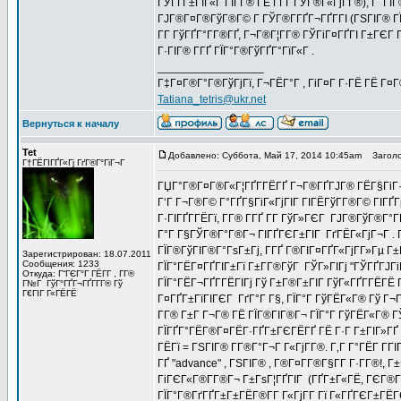
ГЎГҐГ±ГЇГ«Г ГІГ­Г® ГЁ Г­ГҐ ГЎГ®Г«ГјГ­Г®), Г Г
ГЈГ®Г¤Г®ГўГ®Г© Г ГЎГ®Г­ГҐГ¬ГҐГ­ГІ (ГЅГІГ® ГЇГ
Г­Г ГўГҐГ°Г­Г®ГҐ, Г¬Г®Г¦Г­Г® ГЎГіГ¤ГҐГІ Г±ГЄГ 
Г·ГІГ® Г­ГҐ ГЇГ°Г®ГўГҐГ°ГїГ«Г .
_________________
Г‡Г¤Г®Г°Г®ГўГјГї, Г¬ГЁГ°Г , ГіГ¤Г Г·ГЁ ГЁ Г¤
Tatiana_tetris@ukr.net
Вернуться к началу
Tet
Добавлено: Суббота, Май 17, 2014 10:45am
Заголо
Г†ГЁГІГҐГ«Гј ГґГ®Г°ГіГ¬Г
ГЏГ°Г®Г¤Г®Г«Г¦ГҐГ­ГЁГҐ Г¬Г®ГҐГЈГ® ГЁГ§ГіГ·Г
Г‘Г Г¬Г®Г© Г°ГҐГ§ГіГ«ГјГІГ ГІГЁГўГ­Г®Г© ГІГҐГ
Г·ГІГҐГ­ГЁГї, Г­Г® Г­ГҐ Г­Г ГўГ»ГЄГ ГЈГ®ГўГ®Г
Г°Г Г§ГЎГ®Г°Г®Г¬ ГІГҐГЄГ±ГІГ ГґГЁГ«ГјГ¬Г . Г
ГЇГ®ГўГІГ®Г°ГѕГ±Гј, Г­ГҐ Г®ГІГ¤ГҐГ«ГјГ­Г»Гµ Г
Зарегистрирован: 18.07.2011
Сообщения: 1233
ГЇГ°ГЁГ¤ГҐГІГ±Гї Г±Г­Г®ГўГ ГЎГ»ГІГј "ГЎГҐГЈГ
Откуда: Г“ГЄГ°Г ГЁГ­Г , Г­Г®
ГЇГ°ГЁГ¬ГҐГ­ГЁГІГј Гў Г±Г®Г±ГІГ ГўГ«ГҐГ­ГЁГЁ 
Г№Г ГўГ°ГҐГ¬ГҐГ­Г­Г® Гў
Г€ГІГ Г«ГЁГЁ
Г¤ГҐГ±ГїГІГЄГ ГґГ°Г Г§, ГЇГ°Г ГўГЁГ«Г® Гў Г¬Г
Г­Г® Г±Г Г¬Г® ГЁ ГЇГ®ГІГ®Г¬ ГЇГ°Г ГўГЁГ«Г® ГЎГ
ГЇГҐГ°ГЁГ®Г¤ГЁГ·ГҐГ±ГЄГЁГҐ ГЁ Г·Г Г±ГІГ»ГҐ Г
ГЁГї = ГЅГІГ® Г­Г®Г°Г¬Г Г«ГјГ­Г®. Г‚Г Г°ГЁГ Г­
ГҐ "advance" , ГЅГІГ® , Г®Г¤Г­Г®Г§Г­Г Г·Г­Г®!
ГіГЄГ«Г®Г­Г®Г¬ Г±ГѕГ¦ГҐГІГ (ГҐГ±Г«ГЁ, ГЄГ®Г­Г
ГЇГ°Г®ГґГҐГ±Г±ГЁГ®Г­Г Г«ГјГ­Г Гї Г«ГҐГЄГ±ГЁГ