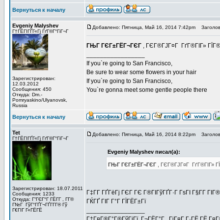
Вернуться к началу
Evgeniy Malyshev
Добавлено: Пятница, Май 16, 2014 7:42pm
Заголов
Г†ГЁГІГҐГ«Гј ГґГ®Г°ГіГ¬Г
ГЊГ ГЄГ±ГЁГ¬ГЄГ
, ГЄГ®ГЈГ¤Г ГґГ®ГІГ» ГЇГ® 
_________________
If you`re going to San Francisco,
Be sure to wear some flowers in your hair
Зарегистрирован:
If you`re going to San Francisco,
12.03.2012
Сообщения: 450
You`re gonna meet some gentle people there
Откуда: Dm.-
Pomryaskino/Ulyanovsk,
Russia
Вернуться к началу
Tet
Добавлено: Пятница, Май 16, 2014 8:22pm
Заголов
Г†ГЁГІГҐГ«Гј ГґГ®Г°ГіГ¬Г
Evgeniy Malyshev писал(а):
ГЊГ ГЄГ±ГЁГ¬ГЄГ
, ГЄГ®ГЈГ¤Г ГґГ®ГІГ» ГЇ
Зарегистрирован: 18.07.2011
Г‡Г­Г ГҐГёГј ГЄГ ГЄ Г®ГІГўГҐГ·Г ГѕГІ Г§Г­Г ГІ
Сообщения: 1233
Откуда: Г“ГЄГ°Г ГЁГ­Г , Г­Г®
ГЌГҐ ГІГ Г°Г ГЇГЁГ±Гї
Г№Г ГўГ°ГҐГ¬ГҐГ­Г­Г® Гў
_________________
Г€ГІГ Г«ГЁГЁ
Г‡Г¤Г®Г°Г®ГўГјГї, Г¬ГЁГ°Г , ГіГ¤Г Г·ГЁ ГЁ Г¤