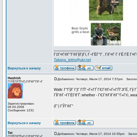
_________________
Г‡Г¤Г®Г°Г®ГўГјГї, Г¬ГЁГ°Г , ГіГ¤Г Г·ГЁ ГЁ Г¤
Tatiana_tetris@ukr.net
Вернуться к началу
Hashish
Добавлено: Четверг, Июля 17, 2014 7:57pm
Заголов
Г†ГЁГІГҐГ«Гј ГґГ®Г°ГіГ¬Г
Walk: Г“ГўГ Г¦Г ГҐГ¬Г»ГҐ ГЄГ®Г«Г«ГҐГЈГЁ, Гў Г
ГЇГ®Г¬Г­ГЁГІГҐ: whether - ГЄГ®ГІГ®Г°Г»Г©, weat
Зарегистрирован:
(Г‘) ГЎГ®Г°
06.03.2008
Сообщения: 1231
Вернуться к началу
Tet
Добавлено: Четверг, Июля 17, 2014 10:35pm
Заголо
Г†ГЁГІГҐГ«Гј ГґГ®Г°ГіГ¬Г