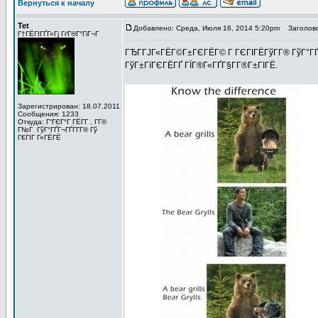
Вернуться к началу
Tet
Добавлено: Среда, Июля 16, 2014 5:20pm
Заголово
Г†ГЁГІГҐГ«Гј ГґГ®Г°ГіГ¬Г
ГЂГ­ГЈГ«ГЁГ©Г±ГЄГЁГ© Г ГЄГІГЁГўГ­Г® ГўГ°ГҐГ¬
ГўГ±ГїГЄГЁГҐ ГЇГ®Г«ГҐГ§Г­Г®Г±ГІГЁ.
Зарегистрирован: 18.07.2011
Сообщения: 1233
Откуда: Г“ГЄГ°Г ГЁГ­Г , Г­Г®
Г№Г ГўГ°ГҐГ¬ГҐГ­Г­Г® Гў
Г€ГІГ Г«ГЁГЁ