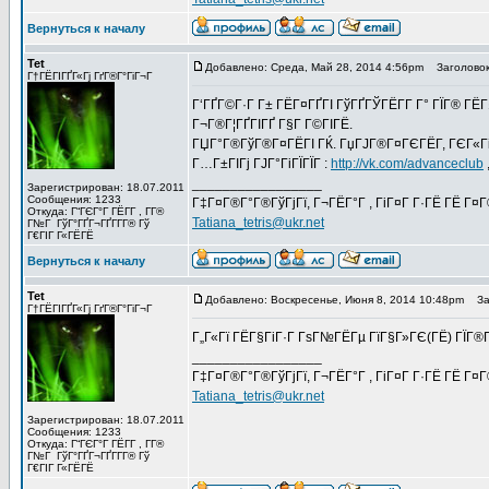
Вернуться к началу
Tet
Добавлено: Среда, Май 28, 2014 4:56pm
Заголовок
Г†ГЁГІГҐГ«Гј ГґГ®Г°ГіГ¬Г
Г‘ГҐГ©Г·Г Г± ГЁГ¤ГҐГІ ГўГҐГЎГЁГ­Г Г° ГЇГ® Г
Г¬Г®Г¦ГҐГІГҐ Г§Г Г©ГІГЁ.
ГЏГ°Г®ГўГ®Г¤ГЁГІ ГЌ. ГџГЈГ®Г¤ГЄГЁГ­, ГЄГ«ГіГЎ
Г…Г±ГІГј ГЈГ°ГіГЇГЇГ :
http://vk.com/advanceclub
_________________
Зарегистрирован: 18.07.2011
Сообщения: 1233
Г‡Г¤Г®Г°Г®ГўГјГї, Г¬ГЁГ°Г , ГіГ¤Г Г·ГЁ ГЁ Г¤
Откуда: Г“ГЄГ°Г ГЁГ­Г , Г­Г®
Tatiana_tetris@ukr.net
Г№Г ГўГ°ГҐГ¬ГҐГ­Г­Г® Гў
Г€ГІГ Г«ГЁГЁ
Вернуться к началу
Tet
Добавлено: Воскресенье, Июня 8, 2014 10:48pm
Заг
Г†ГЁГІГҐГ«Гј ГґГ®Г°ГіГ¬Г
Г„Г«Гї ГЁГ§ГіГ·Г ГѕГ№ГЁГµ ГїГ§Г»ГЄ(ГЁ) ГЇГ®
_________________
Г‡Г¤Г®Г°Г®ГўГјГї, Г¬ГЁГ°Г , ГіГ¤Г Г·ГЁ ГЁ Г¤
Tatiana_tetris@ukr.net
Зарегистрирован: 18.07.2011
Сообщения: 1233
Откуда: Г“ГЄГ°Г ГЁГ­Г , Г­Г®
Г№Г ГўГ°ГҐГ¬ГҐГ­Г­Г® Гў
Г€ГІГ Г«ГЁГЁ