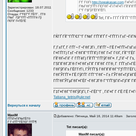
Г‘Г Г©ГІ
http://speakasap.com
Г¤Г«Гї 
ГЊГ®Г¦ГҐГІ ГЄГ®Г¬Гі Г¤Г«Гї ГЇГіГІГ
Зарегистрирован: 18.07.2011
Г°Г Г§ГўГЁГІГЁГї.
Сообщения: 1233
Откуда: Г“ГЄГ°Г ГЁГ­Г , Г­Г®
Г№Г ГўГ°ГҐГ¬ГҐГ­Г­Г® Гў
Tet, ГІГ» Г­ГҐ ГЇГҐГ°Г
Г€ГІГ Г«ГЁГЁ
ГЌГҐ ГЇГ°ГҐГЄГ°Г Г№Г ГҐГІГҐ Г¬ГҐГ­Гї Г±Г¬ГіГ
Г‚Г±ГҐ, Г·ГҐГ¬ Г¬Г®ГЈГі , ГІГҐГ¬ ГЁ Г¤ГҐГ«ГѕГ±
Г¤ГҐГ­Гј Г±Г¬Г®ГІГ°ГҐГІГј Г®Г­ Г«Г Г©Г­, ГЇГ°Г
ГЇГ®Г«ГіГ·Г ГҐГёГј ГЇГҐГ°ГҐГўГ®Г¤. Г„ГіГ¬Г Гѕ, 
ГЅГІГ®ГЈГ® Г¤Г®Г±ГІГ ГІГ®Г·Г­Г®, Г ГҐГ±Г«ГЁ Г
Г®ГўГіГѕ ГЁГ­ГґГі, ГЎГҐГ§ Г®ГІГІГ®Г°Г¦ГҐГ­ГЁГї
Г®ГЎГҐГ¤ ГЁ ГўГҐГ·ГҐГ°Г®Г¬ Г± ГЎГ®Г«ГјГёГЁГ¬
ГҐГ®ГЎГµГ®Г¤ГЁГ¬Г®ГЈГ® Г°ГҐГ§ГіГ«ГјГІГ ГІГ (Г
_________________
Г‡Г¤Г®Г°Г®ГўГјГї, Г¬ГЁГ°Г , ГіГ¤Г Г·ГЁ ГЁ Г¤
Tatiana_tetris@ukr.net
Вернуться к началу
MaxiM
Добавлено: Пятница, Май 16, 2014 11:49am
Заголов
ГЃГіГ¤ГіГ№ГЁГ©
Г Г¬ГҐГ°ГЁГЄГ Г­ГҐГ¶
Tet писал(а):
MaxiM писал(а):