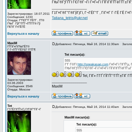
ГЊГ®Г¦ГҐГІ ГЄГ®Г¬Гі Г¤Г«Гї ГЇГіГІГҐГёГҐГ±ГІ
_________________
Г‡Г¤Г®Г°Г®ГўГјГї, Г¬ГЁГ°Г , ГіГ¤Г Г·ГЁ ГЁ Г¤
Зарегистрирован: 18.07.2011
Сообщения: 1233
Tatiana_tetris@ukr.net
Откуда: Г“ГЄГ°Г ГЁГ­Г , Г­Г®
Г№Г ГўГ°ГҐГ¬ГҐГ­Г­Г® Гў
Г€ГІГ Г«ГЁГЁ
Вернуться к началу
MaxiM
Добавлено: Пятница, Май 16, 2014 11:30am
Заголов
ГЃГіГ¤ГіГ№ГЁГ©
Г Г¬ГҐГ°ГЁГЄГ Г­ГҐГ¶
Tet писал(а):
555
Г‘Г Г©ГІ
http://speakasap.com
Г¤Г«Гї ГІГҐГµ, 
ГЊГ®Г¦ГҐГІ ГЄГ®Г¬Гі Г¤Г«Гї ГЇГіГІГҐГёГҐГ±
Tet, ГІГ» Г­ГҐ ГЇГҐГ°ГҐГ±ГІГ 
Зарегистрирован:
_________________
03.06.2003
MaxiM
Сообщения: 3546
Откуда: Moscow
Вернуться к началу
Tet
Добавлено: Пятница, Май 16, 2014 11:40am
Заголов
Г†ГЁГІГҐГ«Гј ГґГ®Г°ГіГ¬Г
MaxiM писал(а):
Tet писал(а):
555