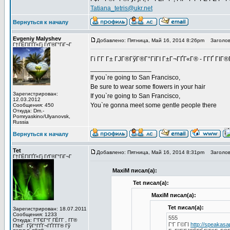
Tatiana_tetris@ukr.net
Вернуться к началу
Evgeniy Malyshev
Добавлено: Пятница, Май 16, 2014 8:26pm
Заголов
Г†ГЁГІГҐГ«Гј ГґГ®Г°ГіГ¬Г
Гі Г­Г Г± ГЈГ®ГўГ®Г°ГїГІ Г±Г¬ГҐГ«Г® - Г­ГҐ Г
_________________
If you`re going to San Francisco,
Be sure to wear some flowers in your hair
Зарегистрирован:
If you`re going to San Francisco,
12.03.2012
You`re gonna meet some gentle people there
Сообщения: 450
Откуда: Dm.-
Pomryaskino/Ulyanovsk,
Russia
Вернуться к началу
Tet
Добавлено: Пятница, Май 16, 2014 8:31pm
Заголов
Г†ГЁГІГҐГ«Гј ГґГ®Г°ГіГ¬Г
MaxiM писал(а):
Tet писал(а):
MaxiM писал(а):
Tet писал(а):
Зарегистрирован: 18.07.2011
Сообщения: 1233
555
Откуда: Г“ГЄГ°Г ГЁГ­Г , Г­Г®
Г‘Г Г©ГІ
http://speakas
Г№Г ГўГ°ГҐГ¬ГҐГ­Г­Г® Гў