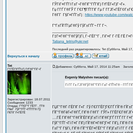
ГЎГіГ¤ГҐГІ Г±Г¬Г®ГІГ°ГҐГІГј ГґГЁГ«ГјГ¬Г».
Гџ Г­ГҐ Г®ГЎ Г ГЄГ¶ГҐГ­ГІГ Гµ Г Г­ГЈГ«ГЁГ©Г±Г
Г®Г­Г Г§Г¤ГҐГ±Гј :
https://www.youtube.com/wa
Г“Г±ГЇГҐГµГ®Гў ГўГ±ГҐГ¬ Г­Г Г¬.
_________________
Г‡Г¤Г®Г°Г®ГўГјГї, Г¬ГЁГ°Г , ГіГ¤Г Г·ГЁ ГЁ Г¤
Tatiana_tetris@ukr.net
Последний раз редактировалось: Tet (Суббота, Май 17,
Вернуться к началу
Tet
Добавлено: Суббота, Май 17, 2014 11:25am
Заголов
Г†ГЁГІГҐГ«Гј ГґГ®Г°ГіГ¬Г
Evgeniy Malyshev писал(а):
Гі Г­Г Г± ГЈГ®ГўГ®Г°ГїГІ Г±Г¬ГҐГ«Г® - Г­ГҐ
Зарегистрирован: 18.07.2011
Сообщения: 1233
Откуда: Г“ГЄГ°Г ГЁГ­Г , Г­Г®
ГЏГ°Г®Г·ГЁГІГ Г«Г Гў ГЄГ­ГЁГ¦ГЄГҐ ГЇГ® ГЇГ±
Г№Г ГўГ°ГҐГ¬ГҐГ­Г­Г® Гў
ГЇГ°Г®ГёГ«Г®ГҐ, ГІГ® Г®Г­Г ГЎГ» Г­ГЁГЄГ®ГЈГ
Г€ГІГ Г«ГЁГЁ
.....ГЁ ГІГ®Г°Г®ГЇГЁГІГјГ±Гї ГІГ®Г¦ГҐ Г­ГҐ Г­Г
ГўГ°ГҐГ¬Гї Г¤Г ГІГј ГЇГ®Г¤Г®Г¦Г¤Г ГІГј, ГІГ® 
Г±Г°Г Г§Гі, ГІГ® ГЇГ°ГЁГ¤ГЁГ°Г ГІГјГ±Гї Г­Г Г·Г