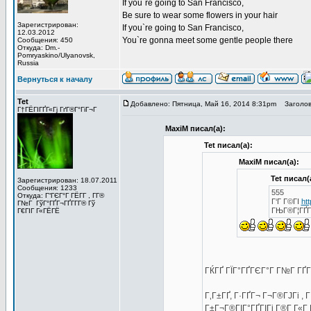
If you`re going to San Francisco,
Be sure to wear some flowers in your hair
Зарегистрирован:
If you`re going to San Francisco,
12.03.2012
You`re gonna meet some gentle people there
Сообщения: 450
Откуда: Dm.-
Pomryaskino/Ulyanovsk,
Russia
Вернуться к началу
Tet
Добавлено: Пятница, Май 16, 2014 8:31pm
Заголов
Г†ГЁГІГҐГ«Гј ГґГ®Г°ГіГ¬Г
MaxiM писал(а):
Tet писал(а):
MaxiM писал(а):
Tet писал(
Зарегистрирован: 18.07.2011
Сообщения: 1233
555
Откуда: Г“ГЄГ°Г ГЁГ­Г , Г­Г®
Г‘Г Г©ГІ
ht
Г№Г ГўГ°ГҐГ¬ГҐГ­Г­Г® Гў
ГЊГ®Г¦ГҐГІ
Г€ГІГ Г«ГЁГЁ
ГЌГҐ ГЇГ°ГҐГЄГ°Г Г№Г ГҐГІ
Г‚Г±ГҐ, Г·ГҐГ¬ Г¬Г®ГЈГі , 
Г±Г¬Г®ГІГ°ГҐГІГј Г®Г­ Г«Г