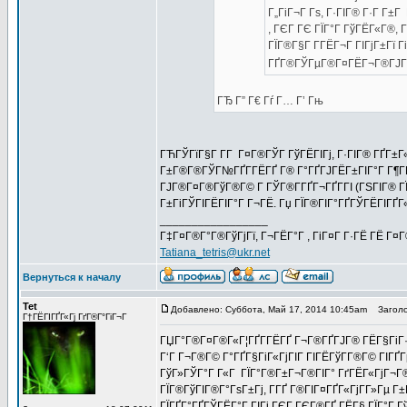
Г„ГіГ¬Г Гѕ, Г·ГІГ® Г·Г Г±Г
, ГЄГ ГЄ ГЇГ°Г ГўГЁГ«Г®, 
ГЇГ®Г§Г Г­ГЁГ¬Г ГІГјГ±Гї 
ГҐГ®ГЎГµГ®Г¤ГЁГ¬Г®ГЈГ® Г°
ГЂ Г” Г€ Гѓ Г… Г’ Гњ
ГЋГЎГїГ§Г Г­Г Г¤Г®ГЎГ ГўГЁГІГј, Г·ГІГ® ГҐГ±Г«Г
Г±Г®Г®ГЎГ№ГҐГ­ГЁГҐ Г® Г°ГҐГЈГЁГ±ГІГ°Г Г¶ГЁГЁ
ГЈГ®Г¤Г®ГўГ®Г© Г ГЎГ®Г­ГҐГ¬ГҐГ­ГІ (ГЅГІГ® ГЇГ®
Г±ГіГЎГІГЁГІГ°Г Г¬ГЁ. Гџ ГЇГ®ГІГ°ГҐГЎГЁГІГҐГ«Г
_________________
Г‡Г¤Г®Г°Г®ГўГјГї, Г¬ГЁГ°Г , ГіГ¤Г Г·ГЁ ГЁ Г¤
Tatiana_tetris@ukr.net
Вернуться к началу
Tet
Добавлено: Суббота, Май 17, 2014 10:45am
Заголо
Г†ГЁГІГҐГ«Гј ГґГ®Г°ГіГ¬Г
ГЏГ°Г®Г¤Г®Г«Г¦ГҐГ­ГЁГҐ Г¬Г®ГҐГЈГ® ГЁГ§ГіГ·Г
Г‘Г Г¬Г®Г© Г°ГҐГ§ГіГ«ГјГІГ ГІГЁГўГ­Г®Г© ГІГҐГµ
ГўГ»ГЎГ°Г Г«Г ГЇГ°Г®Г±Г¬Г®ГІГ° ГґГЁГ«ГјГ¬Г®Г
ГЇГ®ГўГІГ®Г°ГѕГ±Гј, Г­ГҐ Г®ГІГ¤ГҐГ«ГјГ­Г»Гµ Г
ГЇГҐГ°ГҐГЎГЁГ°Г ГІГј ГЄГ ГЄГ®ГҐ ГЁГ§ ГЇГ°Г Гў