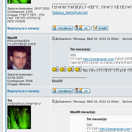
_________________
Г‡Г¤Г®Г°Г®ГўГјГї, Г¬ГЁГ°Г , ГіГ¤Г Г·ГЁ ГЁ Г¤
Зарегистрирован: 18.07.2011
Сообщения: 1233
Tatiana_tetris@ukr.net
Откуда: Г“ГЄГ°Г ГЁГ­Г , Г­Г®
Г№Г ГўГ°ГҐГ¬ГҐГ­Г­Г® Гў
Г€ГІГ Г«ГЁГЁ
Вернуться к началу
MaxiM
Добавлено: Пятница, Май 16, 2014 11:30am
Заголов
ГЃГіГ¤ГіГ№ГЁГ©
Г Г¬ГҐГ°ГЁГЄГ Г­ГҐГ¶
Tet писал(а):
555
Г‘Г Г©ГІ
http://speakasap.com
Г¤Г«Гї ГІГҐ
ГЊГ®Г¦ГҐГІ ГЄГ®Г¬Гі Г¤Г«Гї ГЇГіГІГҐГёГ
Tet, ГІГ» Г­ГҐ ГЇГҐГ°ГҐГ±ГІГ 
Зарегистрирован:
_________________
03.06.2003
MaxiM
Сообщения: 3546
Откуда: Moscow
Вернуться к началу
Tet
Добавлено: Пятница, Май 16, 2014 11:40am
Заголов
Г†ГЁГІГҐГ«Гј ГґГ®Г°ГіГ¬Г
MaxiM писал(а):
Tet писал(а):
555
Г‘Г Г©ГІ
http://speakasap.com
Г