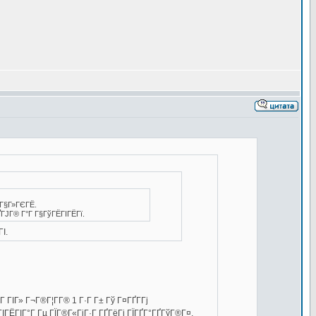
їГ§Г»ГЄГЁ.
ГЈГ® Г°Г Г§ГўГЁГІГЁГї.
І.
 ГІГ» Г¬Г®Г¦Г­Г® 1 Г·Г Г± Гў Г¤ГҐГ­Гј
ГІГЁГІГ°Г Гµ ГЇГ®Г«ГіГ·Г ГҐГёГј ГЇГҐГ°ГҐГўГ®Г¤.