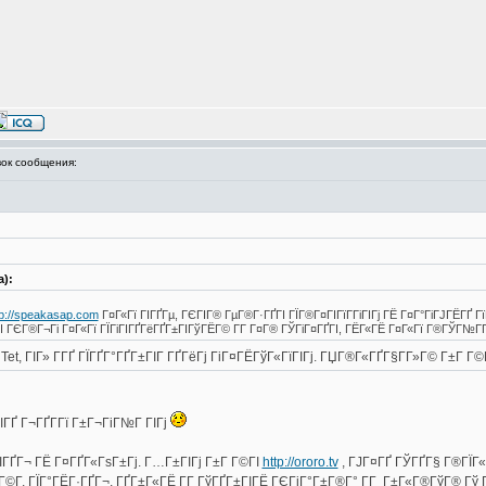
ок сообщения:
а):
tp://speakasap.com
Г¤Г«Гї ГІГҐГµ, ГЄГІГ® ГµГ®Г·ГҐГІ ГЇГ®Г¤ГІГїГ­ГіГІГј ГЁ Г¤Г°ГіГЈГЁГҐ Г
 ГЄГ®Г¬Гі Г¤Г«Гї ГЇГіГІГҐГёГҐГ±ГІГўГЁГ© Г­Г Г¤Г® ГЎГіГ¤ГҐГІ, ГЁГ«ГЁ Г¤Г«Гї Г®ГЎГ№ГҐ
Tet, ГІГ» Г­ГҐ ГЇГҐГ°ГҐГ±ГІГ ГҐГёГј ГіГ¤ГЁГўГ«ГїГІГј. ГЏГ®Г«ГҐГ§Г­Г»Г© Г±Г Г©Г
ГҐ Г¬ГҐГ­Гї Г±Г¬ГіГ№Г ГІГј
ГІГҐГ¬ ГЁ Г¤ГҐГ«ГѕГ±Гј. Г…Г±ГІГј Г±Г Г©ГІ
http://ororo.tv
, ГЈГ¤ГҐ ГЎГҐГ§ Г®ГЇГ«Г
 Г©Г­, ГЇГ°ГЁГ·ГҐГ¬, ГҐГ±Г«ГЁ Г­Г ГўГҐГ±ГІГЁ ГЄГіГ°Г±Г®Г° Г­Г Г±Г«Г®ГўГ® Гў 