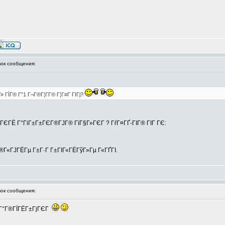
ок сообщения:
 ГЇГ® Г”1 Г¬Г®Г¦Г­Г® Г¦Г¤Г ГІГј?
Г®ГЄГЁ Г°ГіГ±Г±ГЄГ®ГЈГ® ГїГ§Г»ГЄГ ? ГѓГ¤ГҐ-ГІГ® ГІГ ГЄ:
Г®Г«ГЈГЁГµ Г±Г·Г Г±ГІГ«ГЁГўГ»Гµ Г«ГҐГІ.
ок сообщения:
ІГ®Г°Г®ГЇГЁГ±ГјГЄГ