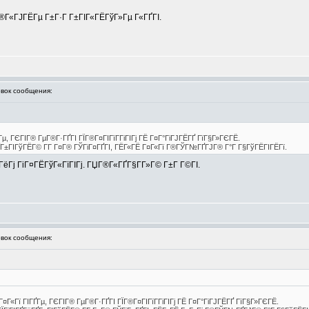
Г®Г«ГЈГЁГµ Г±Г·Г Г±ГІГ«ГЁГўГ»Гµ Г«ГҐГІ.
ок сообщения:
Гµ, ГЄГІГ® ГµГ®Г·ГҐГІ ГЇГ®Г¤ГІГїГ­ГіГІГј ГЁ Г¤Г°ГіГЈГЁГҐ ГїГ§Г»ГЄГЁ.
ҐГ±ГІГўГЁГ© Г­Г Г¤Г® ГЎГіГ¤ГҐГІ, ГЁГ«ГЁ Г¤Г«Гї Г®ГЎГ№ГҐГЈГ® Г°Г Г§ГўГЁГІГЁГї.
ГҐГёГј ГіГ¤ГЁГўГ«ГїГІГј. ГЏГ®Г«ГҐГ§Г­Г»Г© Г±Г Г©ГІ.
ок сообщения:
¤Г«Гї ГІГҐГµ, ГЄГІГ® ГµГ®Г·ГҐГІ ГЇГ®Г¤ГІГїГ­ГіГІГј ГЁ Г¤Г°ГіГЈГЁГҐ ГїГ§Г»ГЄГЁ.