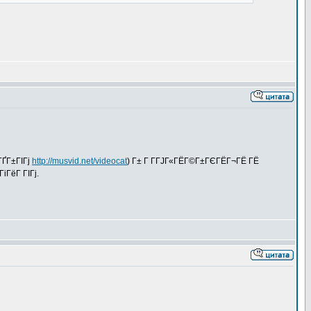
ГҐГ±ГІГј
http://musvid.net/videocat
) Г± Г Г­ГЈГ«ГЁГ©Г±ГЄГЁГ¬ГЁ ГЁ
іГёГ ГІГј.