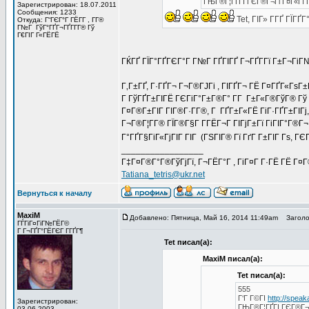
ГЊГ®Г¦ГҐГІ ГЄГ®Г¬Гі Г¤Г«Гї Г
Зарегистрирован: 18.07.2011
Сообщения: 1233
Tet, ГІГ» Г­ГҐ ГЇГ
Откуда: Г“ГЄГ°Г ГЁГ­Г , Г­Г®
Г№Г ГўГ°ГҐГ¬ГҐГ­Г­Г® Гў
Г€ГІГ Г«ГЁГЁ
ГЌГҐ ГЇГ°ГҐГЄГ°Г Г№Г ГҐГІГҐ Г¬ГҐГ­Гї Г±Г¬ГіГ
Г‚Г±ГҐ, Г·ГҐГ¬ Г¬Г®ГЈГі , ГІГҐГ¬ ГЁ Г¤ГҐГ«ГѕГ±
Г ГўГҐГ±ГІГЁ ГЄГіГ°Г±Г®Г° Г­Г Г±Г«Г®ГўГ® Гў ГІ
Г¤Г®Г±ГІГ ГІГ®Г·Г­Г®, Г ГҐГ±Г«ГЁ ГіГ·ГҐГ±ГІГј,
Г¬Г®Г¦Г­Г® ГЇГ®Г§Г Г­ГЁГ¬Г ГІГјГ±Гї ГіГІГ°Г®
Г°ГҐГ§ГіГ«ГјГІГ ГІГ (ГЅГІГ® Гї ГґГ Г±ГІГ Гѕ, ГЄГ 
_________________
Г‡Г¤Г®Г°Г®ГўГјГї, Г¬ГЁГ°Г , ГіГ¤Г Г·ГЁ ГЁ Г¤
Tatiana_tetris@ukr.net
Вернуться к началу
MaxiM
Добавлено: Пятница, Май 16, 2014 11:49am
Заголов
ГЃГіГ¤ГіГ№ГЁГ©
Г Г¬ГҐГ°ГЁГЄГ Г­ГҐГ¶
Tet писал(а):
MaxiM писал(а):
Tet писал(а):
555
Г‘Г Г©ГІ
http://spea
Зарегистрирован:
ГЊГ®Г¦ГҐГІ ГЄГ®Г¬Г
03.06.2003