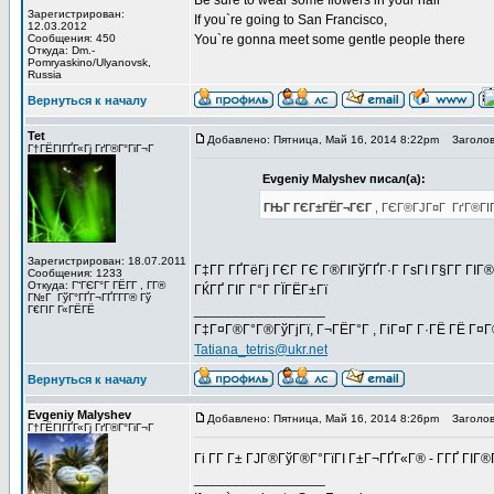
Be sure to wear some flowers in your hair
Зарегистрирован:
If you`re going to San Francisco,
12.03.2012
Сообщения: 450
You`re gonna meet some gentle people there
Откуда: Dm.-
Pomryaskino/Ulyanovsk,
Russia
Вернуться к началу
Tet
Добавлено: Пятница, Май 16, 2014 8:22pm
Заголов
Г†ГЁГІГҐГ«Гј ГґГ®Г°ГіГ¬Г
Evgeniy Malyshev писал(а):
ГЊГ ГЄГ±ГЁГ¬ГЄГ
, ГЄГ®ГЈГ¤Г ГґГ®ГІГ»
Зарегистрирован: 18.07.2011
Г‡Г­Г ГҐГёГј ГЄГ ГЄ Г®ГІГўГҐГ·Г ГѕГІ Г§Г­Г ГІ
Сообщения: 1233
Откуда: Г“ГЄГ°Г ГЁГ­Г , Г­Г®
ГЌГҐ ГІГ Г°Г ГЇГЁГ±Гї
Г№Г ГўГ°ГҐГ¬ГҐГ­Г­Г® Гў
_________________
Г€ГІГ Г«ГЁГЁ
Г‡Г¤Г®Г°Г®ГўГјГї, Г¬ГЁГ°Г , ГіГ¤Г Г·ГЁ ГЁ Г¤
Tatiana_tetris@ukr.net
Вернуться к началу
Evgeniy Malyshev
Добавлено: Пятница, Май 16, 2014 8:26pm
Заголов
Г†ГЁГІГҐГ«Гј ГґГ®Г°ГіГ¬Г
Гі Г­Г Г± ГЈГ®ГўГ®Г°ГїГІ Г±Г¬ГҐГ«Г® - Г­ГҐ Г
_________________