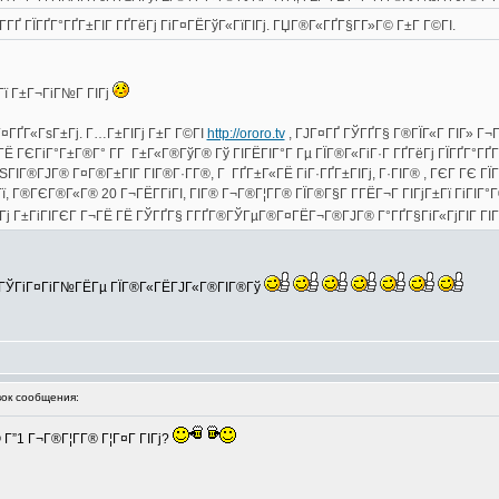
 Г­ГҐ ГЇГҐГ°ГҐГ±ГІГ ГҐГёГј ГіГ¤ГЁГўГ«ГїГІГј. ГЏГ®Г«ГҐГ§Г­Г»Г© Г±Г Г©ГІ.
Гї Г±Г¬ГіГ№Г ГІГј
 Г¤ГҐГ«ГѕГ±Гј. Г…Г±ГІГј Г±Г Г©ГІ
http://ororo.tv
, ГЈГ¤ГҐ ГЎГҐГ§ Г®ГЇГ«Г ГІГ» Г¬Г®
ГЁ ГЄГіГ°Г±Г®Г° Г­Г Г±Г«Г®ГўГ® Гў ГІГЁГІГ°Г Гµ ГЇГ®Г«ГіГ·Г ГҐГёГј ГЇГҐГ°ГҐГў
 ГЅГІГ®ГЈГ® Г¤Г®Г±ГІГ ГІГ®Г·Г­Г®, Г ГҐГ±Г«ГЁ ГіГ·ГҐГ±ГІГј, Г·ГІГ® , ГЄГ ГЄ Г
ЁГї, Г®ГЄГ®Г«Г® 20 Г¬ГЁГ­ГіГІ, ГІГ® Г¬Г®Г¦Г­Г® ГЇГ®Г§Г Г­ГЁГ¬Г ГІГјГ±Гї ГіГ
Гј Г±ГіГІГЄГ Г¬ГЁ ГЁ ГЎГҐГ§ Г­ГҐГ®ГЎГµГ®Г¤ГЁГ¬Г®ГЈГ® Г°ГҐГ§ГіГ«ГјГІГ ГІГ (ГЅ
Гї ГЎГіГ¤ГіГ№ГЁГµ ГЇГ®Г«ГЁГЈГ«Г®ГІГ®Гў
ок сообщения:
Г”1 Г¬Г®Г¦Г­Г® Г¦Г¤Г ГІГј?