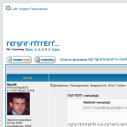
Сайт Андрея Герасимова
Г€Г§ГіГ·ГҐГ­ГЁГҐ...
На страницу
Пред.
1
,
2
,
3
,
4
,
5
След.
Список форумов ГђГ Г§ГЈГ®ГўГ®Г°Г» Г®ГЎ
Автор
MaxiM
Добавлено: Понедельник, Февраля 24, 2014 7:10am
ГЃГіГ¤ГіГ№ГЁГ©
Г Г¬ГҐГ°ГЁГЄГ Г­ГҐГ¶
ГЂГ°ГІГҐГ¬ писал(а):
Hashish писал(а):
Г­Г® Г Г­ГЈГ«ГЁГ©Г±ГЄГЁГ© Г§Г
Зарегистрирован:
03.06.2003
ГЏГ® ГЇГїГІГЁГЎГ Г«Г«ГјГ­Г®Г© ГёГ
Сообщения: 3546