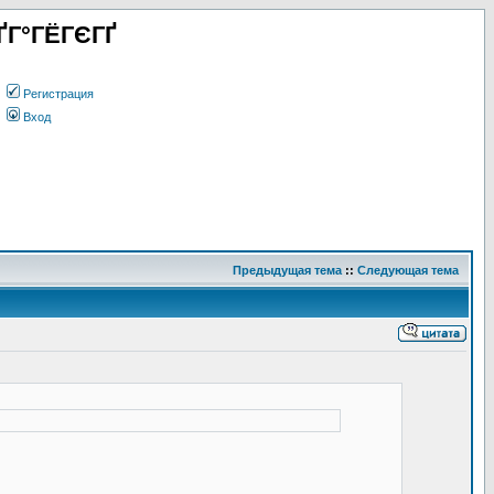
ҐГ°ГЁГЄГҐ
Регистрация
Вход
Предыдущая тема
::
Следующая тема