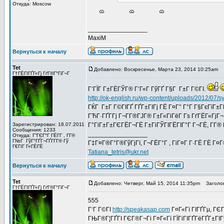
Откуда: Moscow
_________________
MaxiM
Вернуться к началу
Tet
Добавлено: Воскресенье, Марта 23, 2014 10:25am
З
Г†ГЁГІГҐГ«Гј ГґГ®Г°ГіГ¬Г
Г‘ГЇГ Г±ГЁГЎГ® Г‘Г«Г ГўГҐ Г§Г Г±Г Г©ГІ.
http://ok-english.ru/wp-content/uploads/2012/07/
ГЌГ Г±Г Г©ГІГҐ ГҐГ±ГІГј ГЁ Г¤Г° Г°Г Г§ГєГїГ±Г­Г
ГЋГ·ГҐГ­Гј Г¬Г­Г®ГЈГ® Г±Г«ГіГёГ Гѕ ГґГЁГ«ГјГ¬Г
Зарегистрирован: 18.07.2011
Г°ГіГ±Г±ГЄГЁГ¬ГЁ Г±ГіГЎГІГЁГІГ°Г Г¬ГЁ, Г­Г® Г
Сообщения: 1233
_________________
Откуда: Г“ГЄГ°Г ГЁГ­Г , Г­Г®
Г№Г ГўГ°ГҐГ¬ГҐГ­Г­Г® Гў
Г‡Г¤Г®Г°Г®ГўГјГї, Г¬ГЁГ°Г , ГіГ¤Г Г·ГЁ ГЁ Г¤
Г€ГІГ Г«ГЁГЁ
Tatiana_tetris@ukr.net
Вернуться к началу
Tet
Добавлено: Четверг, Май 15, 2014 11:35pm
Заголов
Г†ГЁГІГҐГ«Гј ГґГ®Г°ГіГ¬Г
555
Г‘Г Г©ГІ
http://speakasap.com
Г¤Г«Гї ГІГҐГµ, ГЄГ
ГЊГ®Г¦ГҐГІ ГЄГ®Г¬Гі Г¤Г«Гї ГЇГіГІГҐГёГҐГ±ГІ