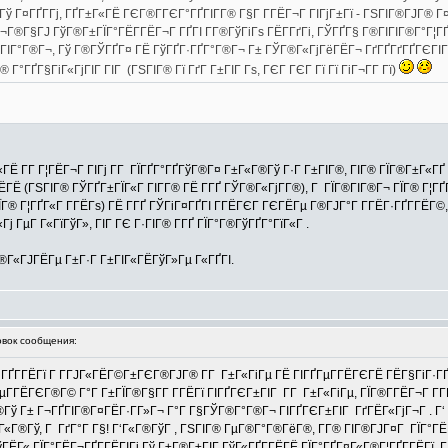
 Гў Г¤ГҐГ­Гј, ГҐГ±Г«ГЁ ГЄГ®Г­ГЄГ°ГҐГІГ­Г® Г§Г Г­ГЁГ¬Г ГІГјГ±Гї - ГЅГІГ®ГЈГ® Г
Г¬Г®Г§ГЈ ГўГ®Г±ГЇГ°ГЁГ­ГЁГ¬Г ГҐГІ Г­Г®ГўГіГѕ ГЁГ­ГґГі, ГЎГҐГ§ Г®ГІГІГ®Г°Г¦ГҐ
ГіГІГ°Г®Г¬, Гў Г®ГЎГҐГ¤ ГЁ ГўГҐГ·ГҐГ°Г®Г¬ Г± ГЎГ®Г«ГјГёГЁГ¬ ГґГҐГґГҐГЄГІГ®
ГҐГ§ГіГ«ГјГІГ ГІГ (ГЅГІГ® Гї ГґГ Г±ГІГ Гѕ, ГЄГ ГЄГ Гї Гї ГіГ¬Г­Г Гї)
Ё Г­Г Г¦ГЁГ¬Г ГІГј Г­Г ГЇГҐГ°ГҐГўГ®Г¤ Г±Г«Г®Гў Г·Г Г±ГІГ®, ГІГ® ГЇГ®Г±Г«ГҐ 2
 (ГЅГІГ® ГЎГҐГ±ГЇГ«Г ГІГ­Г® ГЁ Г­ГҐ ГЎГ®Г«ГјГ­Г®), Г ГЇГ®ГІГ®Г¬ ГЇГ® Г¦ГҐ
 Г¦ГҐГ«Г Г­ГЁГѕ) ГЁ Г­ГҐ ГЎГіГ¤ГҐГІ Г­ГЁГЄГ ГЄГЁГµ Г®ГЈГ°Г Г­ГЁГ·ГҐГ­ГЁГ©, Г
ј ГµГ Г«ГїГўГ», ГІГ ГЄ Г·ГІГ® Г­ГҐ ГЇГ°Г®ГўГҐГ°ГїГ«Г .
Г®Г«ГЈГЁГµ Г±Г·Г Г±ГІГ«ГЁГўГ»Гµ Г«ГҐГІ.
вок сообщения:
ҐГ­ГЁГї Г Г­ГЈГ«ГЁГ©Г±ГЄГ®ГЈГ® Г­Г Г±Г«ГіГµ ГЁ ГІГҐГµГ­ГЁГЄГЁ ГЁГ§ГіГ·ГҐГ
Г­ГЁГЄГ®Г© Г°Г Г±ГЇГ®Г§Г­Г Г­ГЁГї ГІГҐГЄГ±ГІГ Г­Г Г±Г«ГіГµ, ГЇГ®Г­ГЁГ¬Г Г­ГЁГ
ў Г± Г¬ГҐГІГ®Г¤ГЁГ·Г­Г»Г¬ Г°Г Г§ГЎГ®Г°Г®Г¬ ГІГҐГЄГ±ГІГ ГґГЁГ«ГјГ¬Г . Г‘ 
±Г«Г®Гў, Г ГґГ°Г Г§! Г‘Г«Г®ГўГ , ГЅГІГ® ГµГ®Г°Г®ГёГ®, Г­Г® ГІГ®ГЈГ¤Г ГЇГ°Г
ГЁГ« ГЇГ°ГЁГ¬ГҐГ­ГЁГІГј Гў Г±Г®Г±ГІГ ГўГ«ГҐГ­ГЁГЁ ГЇГ°ГҐГ¤Г«Г®Г¦ГҐГ­ГЁГї, 