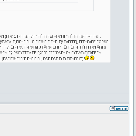
Г¦Г­Г® 1 Г·Г Г± Гў Г¤ГҐГ­Гј Г±Г¬Г®ГІГ°ГҐГІГј Г®Г­ Г«Г Г©Г­,
Г®Г¤. Г„ГіГ¬Г Гѕ, Г·ГІГ® Г·Г Г±Г Гў Г¤ГҐГ­Гј, ГҐГ±Г«ГЁ ГЄГ®Г­
ЇГ°Г ГўГЁГ«Г®, Г¬Г®Г§ГЈ ГўГ®Г±ГЇГ°ГЁГ­ГЁГ¬Г ГҐГІ Г­Г®ГўГіГѕ
ІГ°Г®Г¬, Гў Г®ГЎГҐГ¤ ГЁ ГўГҐГ·ГҐГ°Г®Г¬ Г± ГЎГ®Г«ГјГёГЁГ¬
ГІГ® Гї ГґГ Г±ГІГ Гѕ, ГЄГ ГЄГ Гї Гї ГіГ¬Г­Г Гї)