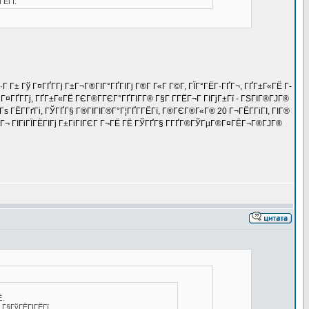
ГЁГї.
Г Г± Гў Г¤ГҐГ­Гј Г±Г¬Г®ГІГ°ГҐГІГј Г®Г­ Г«Г Г©Г­, ГЇГ°ГЁГ·ГҐГ¬, ГҐГ±Г«ГЁ Г­
Г¤ГҐГ­Гј, ГҐГ±Г«ГЁ ГЄГ®Г­ГЄГ°ГҐГІГ­Г® Г§Г Г­ГЁГ¬Г ГІГјГ±Гї - ГЅГІГ®ГЈГ®
Гѕ ГЁГ­ГґГі, ГЎГҐГ§ Г®ГІГІГ®Г°Г¦ГҐГ­ГЁГї, Г®ГЄГ®Г«Г® 20 Г¬ГЁГ­ГіГІ, ГІГ®
ГҐГ¬ ГІГіГЇГЁГІГј Г±ГіГІГЄГ Г¬ГЁ ГЁ ГЎГҐГ§ Г­ГҐГ®ГЎГµГ®Г¤ГЁГ¬Г®ГЈГ®
Ё.
 Г§ГўГЁГІГЁГї.