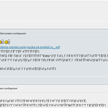
аголовок сообщения:
systema-vremen-angl-yazika-ok-english.ru_.pdf
ҐГ­ГЁГї ГЇГ°ГЁГ¬ГҐГ­ГҐГ­ГЁГї.
®Гў. ГЌГ ГёГ«Г Гў ГЁГ­ГҐГІГҐ "Extra" (Г¦Г Г«Гј, Г·ГІГ® Г­ГҐ ГўГ±ГҐ Г±ГҐГ°ГЁГЁ 
±ГІГ Г°Г ГѕГ±Гј ГЁГµ Г·ГЁГІГ ГІГј ГЇГ®Г¬ГҐГ­ГјГёГҐ, Г ГЇГ®ГЎГ®Г«ГјГёГҐ Г±Г«Г
Г®Г«ГЈГЁГµ Г±Г·Г Г±ГІГ«ГЁГўГ»Гµ Г«ГҐГІ.
ок сообщения:
ІГ® ГµГ®Г·ГҐГІ ГЇГ®Г¤ГІГїГ­ГіГІГј ГЁ Г¤Г°ГіГЈГЁГҐ ГїГ§Г»ГЄГЁ.
ГўГЁГ© Г­Г Г¤Г® ГЎГіГ¤ГҐГІ, ГЁГ«ГЁ Г¤Г«Гї Г®ГЎГ№ГҐГЈГ® Г°Г Г§ГўГЁГІГЁГї.