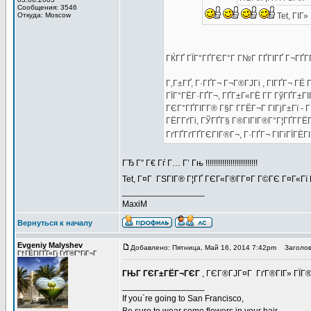
Сообщения: 3546
Откуда: Moscow
Tet, ГІГ»
ГЌГҐ ГЇГ°ГҐГЄГ°Г Г№Г ГҐГІГҐ Г¬ГҐГ­
Г‚Г±ГҐ, Г·ГҐГ¬ Г¬Г®ГЈГі , ГІГҐГ¬ ГЁ
ГЇГ°ГЁГ·ГҐГ¬, ГҐГ±Г«ГЁ Г­Г ГўГҐГ±ГІ
ГЄГ°ГҐГІГ­Г® Г§Г Г­ГЁГ¬Г ГІГјГ±Гї -
ГЁГ­ГґГі, ГЎГҐГ§ Г®ГІГІГ®Г°Г¦ГҐГ­Г
ГґГҐГґГҐГЄГІГ®Г¬, Г·ГҐГ¬ ГІГіГЇГЁГІ
ГЂ Г” Г€ Гѓ Г… Г’ Гњ !!!!!!!!!!!!!!!!!!!!!!!!!
Tet, Г¤Г ГЅГІГ® Г¦ГҐ ГЄГ«Г®Г­Г¤Г Г©ГЄ Г¤Г«
_________________
MaxiM
Вернуться к началу
Evgeniy Malyshev
Добавлено: Пятница, Май 16, 2014 7:42pm
Заголов
Г†ГЁГІГҐГ«Гј ГґГ®Г°ГіГ¬Г
ГЊГ ГЄГ±ГЁГ¬ГЄГ
, ГЄГ®ГЈГ¤Г ГґГ®ГІГ» ГЇГ® 
_________________
If you`re going to San Francisco,