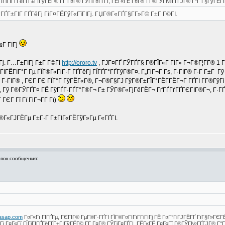
ЇГіГІГҐГёГҐГ±ГІГўГЁГ© Г­Г Г¤Г® ГЎГіГ¤ГҐГІ, ГЁГ«ГЁ Г¤Г«Гї Г®ГЎГ№ГҐГЈГ® Г°Г Г§ГўГЁГІ
ҐГ°ГҐГ±ГІГ ГҐГёГј ГіГ¤ГЁГўГ«ГїГІГј. ГЏГ®Г«ГҐГ§Г­Г»Г© Г±Г Г©ГІ.
№Г ГІГј
Гј. Г…Г±ГІГј Г±Г Г©ГІ
http://ororo.tv
, ГЈГ¤ГҐ ГЎГҐГ§ Г®ГЇГ«Г ГІГ» Г¬Г®Г¦Г­Г® 1 Г·
ГЁГІГ°Г Гµ ГЇГ®Г«ГіГ·Г ГҐГёГј ГЇГҐГ°ГҐГўГ®Г¤. Г„ГіГ¬Г Гѕ, Г·ГІГ® Г·Г Г±Г Гў 
 Г·ГІГ® , ГЄГ ГЄ ГЇГ°Г ГўГЁГ«Г®, Г¬Г®Г§ГЈ ГўГ®Г±ГЇГ°ГЁГ­ГЁГ¬Г ГҐГІ Г­Г®ГўГі
Г¬, Гў Г®ГЎГҐГ¤ ГЁ ГўГҐГ·ГҐГ°Г®Г¬ Г± ГЎГ®Г«ГјГёГЁГ¬ ГґГҐГґГҐГЄГІГ®Г¬, Г·
ГЄГ Гї Гї ГіГ¬Г­Г Гї)
Г®Г«ГЈГЁГµ Г±Г·Г Г±ГІГ«ГЁГўГ»Гµ Г«ГҐГІ.
ок сообщения:
kasap.com
Г¤Г«Гї ГІГҐГµ, ГЄГІГ® ГµГ®Г·ГҐГІ ГЇГ®Г¤ГІГїГ­ГіГІГј ГЁ Г¤Г°ГіГЈГЁГҐ ГїГ§Г»ГЄГ
і Г¤Г«Гї ГЇГіГІГҐГёГҐГ±ГІГўГЁГ© Г­Г Г¤Г® ГЎГіГ¤ГҐГІ, ГЁГ«ГЁ Г¤Г«Гї Г®ГЎГ№ГҐГЈГ® Г°Г