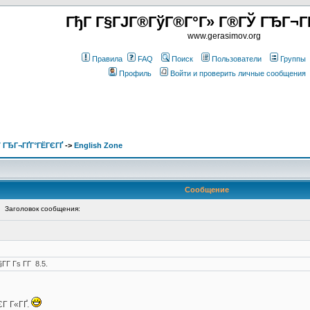
ГђГ Г§ГЈГ®ГўГ®Г°Г» Г®ГЎ ГЂГ¬Г
www.gerasimov.org
Правила
FAQ
Поиск
Пользователи
Группы
Профиль
Войти и проверить личные сообщения
 ГЂГ¬ГҐГ°ГЁГЄГҐ
->
English Zone
Сообщение
Заголовок сообщения:
­Г Гѕ Г­Г 8.5.
ЄГ Г«ГҐ.