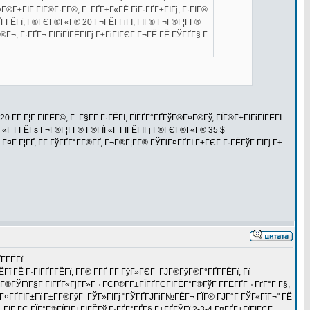
¤Г®Г±ГІГ ГІГ®Г·Г­Г®, Г ГҐГ±Г«ГЁ ГіГ·ГҐГ±ГІГј, Г·ГІГ®
Г­ГЁГї, Г®ГЄГ®Г«Г® 20 Г¬ГЁГ­ГіГІ, ГІГ® Г¬Г®Г¦Г­Г®
Г¬, Г·ГҐГ¬ ГІГіГЇГЁГІГј Г±ГіГІГЄГ Г¬ГЁ ГЁ ГЎГҐГ§ Г­
0 Г­Г Г¦Г ГІГЁГ©, Г Г§Г­Г Г·ГЁГІ, ГЇГҐГ°ГҐГўГ®Г¤Г®Гў, ГЇГ®Г±ГІГіГЇГЁГІ
Г«Г Г­ГЁГѕ Г¬Г®Г¦Г­Г® Г®ГЇГ«Г ГІГЁГІГј Г®ГЄГ®Г«Г® 35 $
¤Г Г¦ГҐ, Г­Г ГўГҐГ°Г­Г®ГҐ, Г¬Г®Г¦Г­Г® ГЎГіГ¤ГҐГІ Г±ГЄГ Г·ГЁГўГ ГІГј Г±
­ГЁГї.
ї ГЁ Г·ГІГҐГ­ГЁГї, Г­Г® Г­ГҐ Г­Г ГўГ»ГЄГ ГЈГ®ГўГ®Г°ГҐГ­ГЁГї, Гї
Г®ГЎГїГ§Г ГІГҐГ«ГјГ­Г»Г¬ ГЄГ®Г­Г±ГЇГҐГЄГІГЁГ°Г®ГўГ Г­ГЁГҐГ¬ ГґГ°Г Г§,
ЁГ¤ГҐГІГ±Гї Г±Г­Г®ГўГ ГЎГ»ГІГј "ГЎГҐГЈГіГ№ГЁГ¬ ГЇГ® ГЈГ°Г ГЎГ«ГїГ¬" ГЁ
Г ГІГ ГЄ ГЇГ°Г®ГЇГіГ±ГІГЁГў Г·ГҐГ°ГҐГ§ Г±ГҐГЎГї 2-3-4 Г¤ГҐГ±ГїГІГЄГ