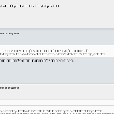
Г®Г«ГЈГЁГµ Г±Г·Г Г±ГІГ«ГЁГўГ»Гµ Г«ГҐГІ.
ок сообщения:
Гµ, ГЄГІГ® ГµГ®Г·ГҐГІ ГЇГ®Г¤ГІГїГ­ГіГІГј ГЁ Г¤Г°ГіГЈГЁГҐ ГїГ§Г»ГЄГЁ.
ҐГ±ГІГўГЁГ© Г­Г Г¤Г® ГЎГіГ¤ГҐГІ, ГЁГ«ГЁ Г¤Г«Гї Г®ГЎГ№ГҐГЈГ® Г°Г Г§ГўГЁГІГЁГї.
ГҐГёГј ГіГ¤ГЁГўГ«ГїГІГј. ГЏГ®Г«ГҐГ§Г­Г»Г© Г±Г Г©ГІ.
ок сообщения:
¤Г«Гї ГІГҐГµ, ГЄГІГ® ГµГ®Г·ГҐГІ ГЇГ®Г¤ГІГїГ­ГіГІГј ГЁ Г¤Г°ГіГЈГЁГҐ ГїГ§Г»ГЄГЁ.