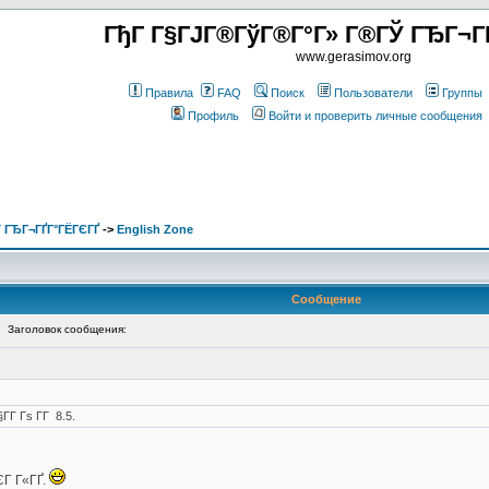
ГђГ Г§ГЈГ®ГўГ®Г°Г» Г®ГЎ ГЂГ¬Г
www.gerasimov.org
Правила
FAQ
Поиск
Пользователи
Группы
Профиль
Войти и проверить личные сообщения
 ГЂГ¬ГҐГ°ГЁГЄГҐ
->
English Zone
Сообщение
Заголовок сообщения:
­Г Гѕ Г­Г 8.5.
ЄГ Г«ГҐ.