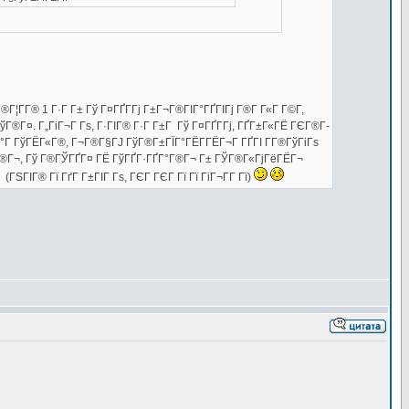
Г¦Г­Г® 1 Г·Г Г± Гў Г¤ГҐГ­Гј Г±Г¬Г®ГІГ°ГҐГІГј Г®Г­ Г«Г Г©Г­,
Г®Г¤. Г„ГіГ¬Г Гѕ, Г·ГІГ® Г·Г Г±Г Гў Г¤ГҐГ­Гј, ГҐГ±Г«ГЁ ГЄГ®Г­
ЇГ°Г ГўГЁГ«Г®, Г¬Г®Г§ГЈ ГўГ®Г±ГЇГ°ГЁГ­ГЁГ¬Г ГҐГІ Г­Г®ГўГіГѕ
ІГ°Г®Г¬, Гў Г®ГЎГҐГ¤ ГЁ ГўГҐГ·ГҐГ°Г®Г¬ Г± ГЎГ®Г«ГјГёГЁГ¬
ГІГ® Гї ГґГ Г±ГІГ Гѕ, ГЄГ ГЄГ Гї Гї ГіГ¬Г­Г Гї)