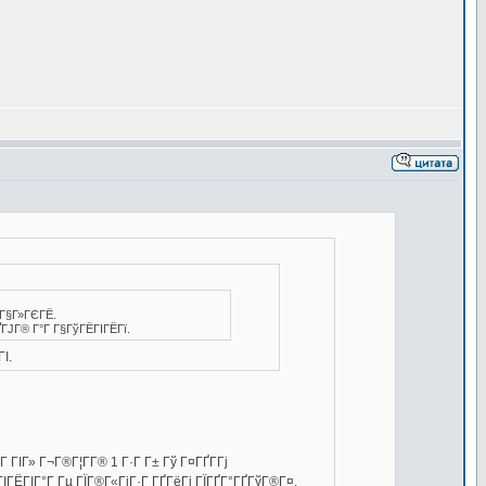
їГ§Г»ГЄГЁ.
ГЈГ® Г°Г Г§ГўГЁГІГЁГї.
І.
 ГІГ» Г¬Г®Г¦Г­Г® 1 Г·Г Г± Гў Г¤ГҐГ­Гј
ГІГЁГІГ°Г Гµ ГЇГ®Г«ГіГ·Г ГҐГёГј ГЇГҐГ°ГҐГўГ®Г¤.