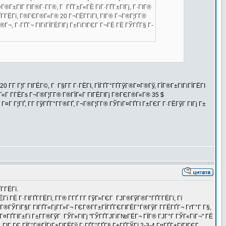
¤Г®Г±ГІГ ГІГ®Г·Г­Г®, Г ГҐГ±Г«ГЁ ГіГ·ГҐГ±ГІГј, Г·ГІГ®
Г­ГЁГї, Г®ГЄГ®Г«Г® 20 Г¬ГЁГ­ГіГІ, ГІГ® Г¬Г®Г¦Г­Г®
Г¬, Г·ГҐГ¬ ГІГіГЇГЁГІГј Г±ГіГІГЄГ Г¬ГЁ ГЁ ГЎГҐГ§ Г­
0 Г­Г Г¦Г ГІГЁГ©, Г Г§Г­Г Г·ГЁГІ, ГЇГҐГ°ГҐГўГ®Г¤Г®Гў, ГЇГ®Г±ГІГіГЇГЁГІ
Г«Г Г­ГЁГѕ Г¬Г®Г¦Г­Г® Г®ГЇГ«Г ГІГЁГІГј Г®ГЄГ®Г«Г® 35 $
¤Г Г¦ГҐ, Г­Г ГўГҐГ°Г­Г®ГҐ, Г¬Г®Г¦Г­Г® ГЎГіГ¤ГҐГІ Г±ГЄГ Г·ГЁГўГ ГІГј Г±
­ГЁГї.
ї ГЁ Г·ГІГҐГ­ГЁГї, Г­Г® Г­ГҐ Г­Г ГўГ»ГЄГ ГЈГ®ГўГ®Г°ГҐГ­ГЁГї, Гї
Г®ГЎГїГ§Г ГІГҐГ«ГјГ­Г»Г¬ ГЄГ®Г­Г±ГЇГҐГЄГІГЁГ°Г®ГўГ Г­ГЁГҐГ¬ ГґГ°Г Г§,
ЁГ¤ГҐГІГ±Гї Г±Г­Г®ГўГ ГЎГ»ГІГј "ГЎГҐГЈГіГ№ГЁГ¬ ГЇГ® ГЈГ°Г ГЎГ«ГїГ¬" ГЁ
Г ГІГ ГЄ ГЇГ°Г®ГЇГіГ±ГІГЁГў Г·ГҐГ°ГҐГ§ Г±ГҐГЎГї 2-3-4 Г¤ГҐГ±ГїГІГЄГ