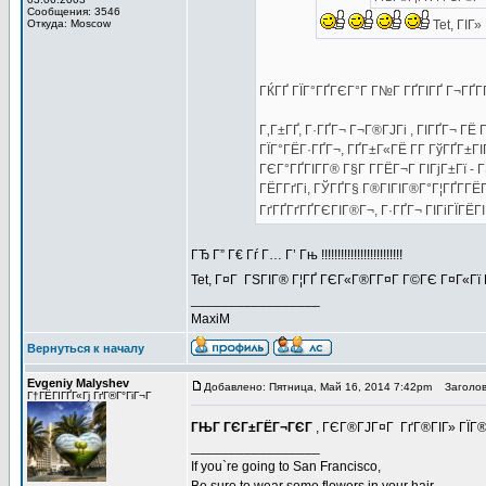
Сообщения: 3546
Откуда: Moscow
Tet, ГІГ»
ГЌГҐ ГЇГ°ГҐГЄГ°Г Г№Г ГҐГІГҐ Г¬ГҐГ­
Г‚Г±ГҐ, Г·ГҐГ¬ Г¬Г®ГЈГі , ГІГҐГ¬ ГЁ
ГЇГ°ГЁГ·ГҐГ¬, ГҐГ±Г«ГЁ Г­Г ГўГҐГ±ГІ
ГЄГ°ГҐГІГ­Г® Г§Г Г­ГЁГ¬Г ГІГјГ±Гї -
ГЁГ­ГґГі, ГЎГҐГ§ Г®ГІГІГ®Г°Г¦ГҐГ­Г
ГґГҐГґГҐГЄГІГ®Г¬, Г·ГҐГ¬ ГІГіГЇГЁГІ
ГЂ Г” Г€ Гѓ Г… Г’ Гњ !!!!!!!!!!!!!!!!!!!!!!!!!
Tet, Г¤Г ГЅГІГ® Г¦ГҐ ГЄГ«Г®Г­Г¤Г Г©ГЄ Г¤Г«
_________________
MaxiM
Вернуться к началу
Evgeniy Malyshev
Добавлено: Пятница, Май 16, 2014 7:42pm
Заголов
Г†ГЁГІГҐГ«Гј ГґГ®Г°ГіГ¬Г
ГЊГ ГЄГ±ГЁГ¬ГЄГ
, ГЄГ®ГЈГ¤Г ГґГ®ГІГ» ГЇГ® 
_________________
If you`re going to San Francisco,