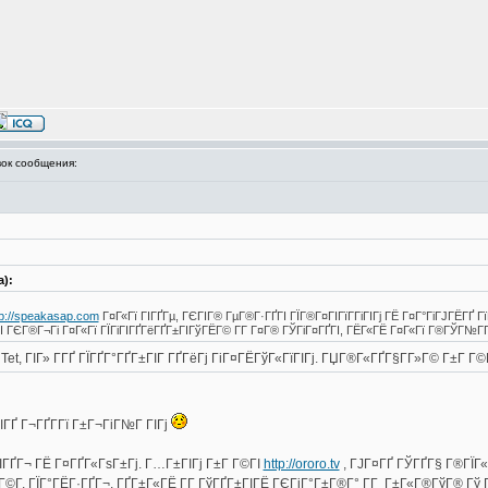
ок сообщения:
а):
tp://speakasap.com
Г¤Г«Гї ГІГҐГµ, ГЄГІГ® ГµГ®Г·ГҐГІ ГЇГ®Г¤ГІГїГ­ГіГІГј ГЁ Г¤Г°ГіГЈГЁГҐ Г
 ГЄГ®Г¬Гі Г¤Г«Гї ГЇГіГІГҐГёГҐГ±ГІГўГЁГ© Г­Г Г¤Г® ГЎГіГ¤ГҐГІ, ГЁГ«ГЁ Г¤Г«Гї Г®ГЎГ№ГҐ
Tet, ГІГ» Г­ГҐ ГЇГҐГ°ГҐГ±ГІГ ГҐГёГј ГіГ¤ГЁГўГ«ГїГІГј. ГЏГ®Г«ГҐГ§Г­Г»Г© Г±Г Г©Г
ГҐ Г¬ГҐГ­Гї Г±Г¬ГіГ№Г ГІГј
ГІГҐГ¬ ГЁ Г¤ГҐГ«ГѕГ±Гј. Г…Г±ГІГј Г±Г Г©ГІ
http://ororo.tv
, ГЈГ¤ГҐ ГЎГҐГ§ Г®ГЇГ«Г
 Г©Г­, ГЇГ°ГЁГ·ГҐГ¬, ГҐГ±Г«ГЁ Г­Г ГўГҐГ±ГІГЁ ГЄГіГ°Г±Г®Г° Г­Г Г±Г«Г®ГўГ® Гў 