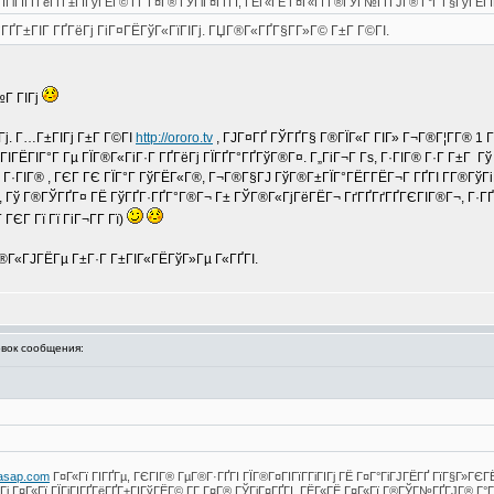
ЇГіГІГҐГёГҐГ±ГІГўГЁГ© Г­Г Г¤Г® ГЎГіГ¤ГҐГІ, ГЁГ«ГЁ Г¤Г«Гї Г®ГЎГ№ГҐГЈГ® Г°Г Г§ГўГЁГІ
ҐГ°ГҐГ±ГІГ ГҐГёГј ГіГ¤ГЁГўГ«ГїГІГј. ГЏГ®Г«ГҐГ§Г­Г»Г© Г±Г Г©ГІ.
№Г ГІГј
Гј. Г…Г±ГІГј Г±Г Г©ГІ
http://ororo.tv
, ГЈГ¤ГҐ ГЎГҐГ§ Г®ГЇГ«Г ГІГ» Г¬Г®Г¦Г­Г® 1 Г·
ГЁГІГ°Г Гµ ГЇГ®Г«ГіГ·Г ГҐГёГј ГЇГҐГ°ГҐГўГ®Г¤. Г„ГіГ¬Г Гѕ, Г·ГІГ® Г·Г Г±Г Гў 
 Г·ГІГ® , ГЄГ ГЄ ГЇГ°Г ГўГЁГ«Г®, Г¬Г®Г§ГЈ ГўГ®Г±ГЇГ°ГЁГ­ГЁГ¬Г ГҐГІ Г­Г®ГўГі
Г¬, Гў Г®ГЎГҐГ¤ ГЁ ГўГҐГ·ГҐГ°Г®Г¬ Г± ГЎГ®Г«ГјГёГЁГ¬ ГґГҐГґГҐГЄГІГ®Г¬, Г·
ГЄГ Гї Гї ГіГ¬Г­Г Гї)
Г®Г«ГЈГЁГµ Г±Г·Г Г±ГІГ«ГЁГўГ»Гµ Г«ГҐГІ.
ок сообщения:
kasap.com
Г¤Г«Гї ГІГҐГµ, ГЄГІГ® ГµГ®Г·ГҐГІ ГЇГ®Г¤ГІГїГ­ГіГІГј ГЁ Г¤Г°ГіГЈГЁГҐ ГїГ§Г»ГЄГ
і Г¤Г«Гї ГЇГіГІГҐГёГҐГ±ГІГўГЁГ© Г­Г Г¤Г® ГЎГіГ¤ГҐГІ, ГЁГ«ГЁ Г¤Г«Гї Г®ГЎГ№ГҐГЈГ® Г°Г