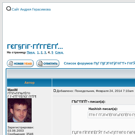
Сайт Андрея Герасимова
Г€Г§ГіГ·ГҐГ­ГЁГҐ...
На страницу
Пред.
1
,
2
,
3
,
4
,
5
След.
Список форумов ГђГ Г§ГЈГ®ГўГ®Г°Г» Г®ГЎ
Автор
MaxiM
Добавлено: Понедельник, Февраля 24, 2014 7:10am
ГЃГіГ¤ГіГ№ГЁГ©
Г Г¬ГҐГ°ГЁГЄГ Г­ГҐГ¶
ГЂГ°ГІГҐГ¬ писал(а):
Hashish писал(а):
Г­Г® Г Г­ГЈГ«ГЁГ©Г±ГЄГЁГ© Г§Г
Зарегистрирован:
03.06.2003
ГЏГ® ГЇГїГІГЁГЎГ Г«Г«ГјГ­Г®Г© ГёГ
Сообщения: 3546