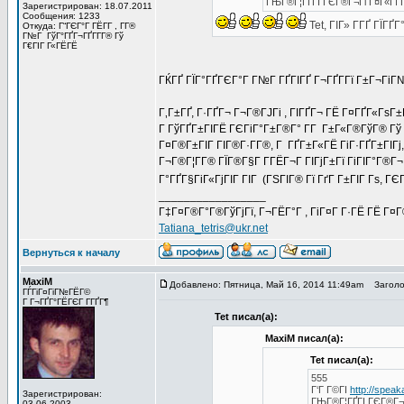
ГЊГ®Г¦ГҐГІ ГЄГ®Г¬Гі Г¤Г«Гї Г
Зарегистрирован: 18.07.2011
Сообщения: 1233
Tet, ГІГ» Г­ГҐ ГЇГ
Откуда: Г“ГЄГ°Г ГЁГ­Г , Г­Г®
Г№Г ГўГ°ГҐГ¬ГҐГ­Г­Г® Гў
Г€ГІГ Г«ГЁГЁ
ГЌГҐ ГЇГ°ГҐГЄГ°Г Г№Г ГҐГІГҐ Г¬ГҐГ­Гї Г±Г¬ГіГ
Г‚Г±ГҐ, Г·ГҐГ¬ Г¬Г®ГЈГі , ГІГҐГ¬ ГЁ Г¤ГҐГ«ГѕГ±
Г ГўГҐГ±ГІГЁ ГЄГіГ°Г±Г®Г° Г­Г Г±Г«Г®ГўГ® Гў ГІ
Г¤Г®Г±ГІГ ГІГ®Г·Г­Г®, Г ГҐГ±Г«ГЁ ГіГ·ГҐГ±ГІГј,
Г¬Г®Г¦Г­Г® ГЇГ®Г§Г Г­ГЁГ¬Г ГІГјГ±Гї ГіГІГ°Г®
Г°ГҐГ§ГіГ«ГјГІГ ГІГ (ГЅГІГ® Гї ГґГ Г±ГІГ Гѕ, ГЄГ 
_________________
Г‡Г¤Г®Г°Г®ГўГјГї, Г¬ГЁГ°Г , ГіГ¤Г Г·ГЁ ГЁ Г¤
Tatiana_tetris@ukr.net
Вернуться к началу
MaxiM
Добавлено: Пятница, Май 16, 2014 11:49am
Заголов
ГЃГіГ¤ГіГ№ГЁГ©
Г Г¬ГҐГ°ГЁГЄГ Г­ГҐГ¶
Tet писал(а):
MaxiM писал(а):
Tet писал(а):
555
Г‘Г Г©ГІ
http://spea
Зарегистрирован:
ГЊГ®Г¦ГҐГІ ГЄГ®Г¬Г
03.06.2003