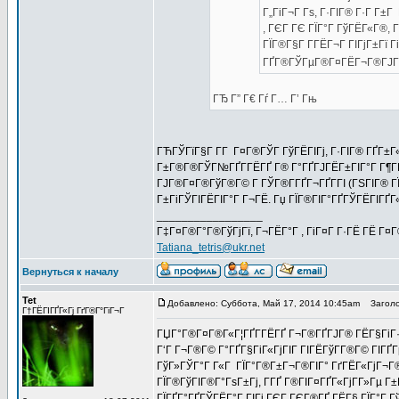
Г„ГіГ¬Г Гѕ, Г·ГІГ® Г·Г Г±Г
, ГЄГ ГЄ ГЇГ°Г ГўГЁГ«Г®, 
ГЇГ®Г§Г Г­ГЁГ¬Г ГІГјГ±Гї 
ГҐГ®ГЎГµГ®Г¤ГЁГ¬Г®ГЈГ® Г°
ГЂ Г” Г€ Гѓ Г… Г’ Гњ
ГЋГЎГїГ§Г Г­Г Г¤Г®ГЎГ ГўГЁГІГј, Г·ГІГ® ГҐГ±Г«Г
Г±Г®Г®ГЎГ№ГҐГ­ГЁГҐ Г® Г°ГҐГЈГЁГ±ГІГ°Г Г¶ГЁГЁ
ГЈГ®Г¤Г®ГўГ®Г© Г ГЎГ®Г­ГҐГ¬ГҐГ­ГІ (ГЅГІГ® ГЇГ®
Г±ГіГЎГІГЁГІГ°Г Г¬ГЁ. Гџ ГЇГ®ГІГ°ГҐГЎГЁГІГҐГ«Г
_________________
Г‡Г¤Г®Г°Г®ГўГјГї, Г¬ГЁГ°Г , ГіГ¤Г Г·ГЁ ГЁ Г¤
Tatiana_tetris@ukr.net
Вернуться к началу
Tet
Добавлено: Суббота, Май 17, 2014 10:45am
Заголо
Г†ГЁГІГҐГ«Гј ГґГ®Г°ГіГ¬Г
ГЏГ°Г®Г¤Г®Г«Г¦ГҐГ­ГЁГҐ Г¬Г®ГҐГЈГ® ГЁГ§ГіГ·Г
Г‘Г Г¬Г®Г© Г°ГҐГ§ГіГ«ГјГІГ ГІГЁГўГ­Г®Г© ГІГҐГµ
ГўГ»ГЎГ°Г Г«Г ГЇГ°Г®Г±Г¬Г®ГІГ° ГґГЁГ«ГјГ¬Г®Г
ГЇГ®ГўГІГ®Г°ГѕГ±Гј, Г­ГҐ Г®ГІГ¤ГҐГ«ГјГ­Г»Гµ Г
ГЇГҐГ°ГҐГЎГЁГ°Г ГІГј ГЄГ ГЄГ®ГҐ ГЁГ§ ГЇГ°Г Гў