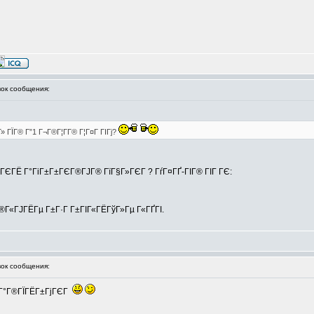
ок сообщения:
 ГЇГ® Г”1 Г¬Г®Г¦Г­Г® Г¦Г¤Г ГІГј?
Г®ГЄГЁ Г°ГіГ±Г±ГЄГ®ГЈГ® ГїГ§Г»ГЄГ ? ГѓГ¤ГҐ-ГІГ® ГІГ ГЄ:
Г®Г«ГЈГЁГµ Г±Г·Г Г±ГІГ«ГЁГўГ»Гµ Г«ГҐГІ.
ок сообщения:
ІГ®Г°Г®ГЇГЁГ±ГјГЄГ