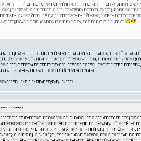
 Гў Г¤ГҐГ­Гј, ГҐГ±Г«ГЁ ГЄГ®Г­ГЄГ°ГҐГІГ­Г® Г§Г Г­ГЁГ¬Г ГІГјГ±Гї - ГЅГІГ®ГЈГ® Г
Г¬Г®Г§ГЈ ГўГ®Г±ГЇГ°ГЁГ­ГЁГ¬Г ГҐГІ Г­Г®ГўГіГѕ ГЁГ­ГґГі, ГЎГҐГ§ Г®ГІГІГ®Г°Г¦ГҐ
ГіГІГ°Г®Г¬, Гў Г®ГЎГҐГ¤ ГЁ ГўГҐГ·ГҐГ°Г®Г¬ Г± ГЎГ®Г«ГјГёГЁГ¬ ГґГҐГґГҐГЄГІГ®
ГҐГ§ГіГ«ГјГІГ ГІГ (ГЅГІГ® Гї ГґГ Г±ГІГ Гѕ, ГЄГ ГЄГ Гї Гї ГіГ¬Г­Г Гї)
Ё Г­Г Г¦ГЁГ¬Г ГІГј Г­Г ГЇГҐГ°ГҐГўГ®Г¤ Г±Г«Г®Гў Г·Г Г±ГІГ®, ГІГ® ГЇГ®Г±Г«ГҐ 2
 (ГЅГІГ® ГЎГҐГ±ГЇГ«Г ГІГ­Г® ГЁ Г­ГҐ ГЎГ®Г«ГјГ­Г®), Г ГЇГ®ГІГ®Г¬ ГЇГ® Г¦ГҐ
 Г¦ГҐГ«Г Г­ГЁГѕ) ГЁ Г­ГҐ ГЎГіГ¤ГҐГІ Г­ГЁГЄГ ГЄГЁГµ Г®ГЈГ°Г Г­ГЁГ·ГҐГ­ГЁГ©, Г
ј ГµГ Г«ГїГўГ», ГІГ ГЄ Г·ГІГ® Г­ГҐ ГЇГ°Г®ГўГҐГ°ГїГ«Г .
Г®Г«ГЈГЁГµ Г±Г·Г Г±ГІГ«ГЁГўГ»Гµ Г«ГҐГІ.
вок сообщения:
ҐГ­ГЁГї Г Г­ГЈГ«ГЁГ©Г±ГЄГ®ГЈГ® Г­Г Г±Г«ГіГµ ГЁ ГІГҐГµГ­ГЁГЄГЁ ГЁГ§ГіГ·ГҐГ
Г­ГЁГЄГ®Г© Г°Г Г±ГЇГ®Г§Г­Г Г­ГЁГї ГІГҐГЄГ±ГІГ Г­Г Г±Г«ГіГµ, ГЇГ®Г­ГЁГ¬Г Г­ГЁГ
ў Г± Г¬ГҐГІГ®Г¤ГЁГ·Г­Г»Г¬ Г°Г Г§ГЎГ®Г°Г®Г¬ ГІГҐГЄГ±ГІГ ГґГЁГ«ГјГ¬Г . Г‘ 
±Г«Г®Гў, Г ГґГ°Г Г§! Г‘Г«Г®ГўГ , ГЅГІГ® ГµГ®Г°Г®ГёГ®, Г­Г® ГІГ®ГЈГ¤Г ГЇГ°Г
ГЁГ« ГЇГ°ГЁГ¬ГҐГ­ГЁГІГј Гў Г±Г®Г±ГІГ ГўГ«ГҐГ­ГЁГЁ ГЇГ°ГҐГ¤Г«Г®Г¦ГҐГ­ГЁГї, 