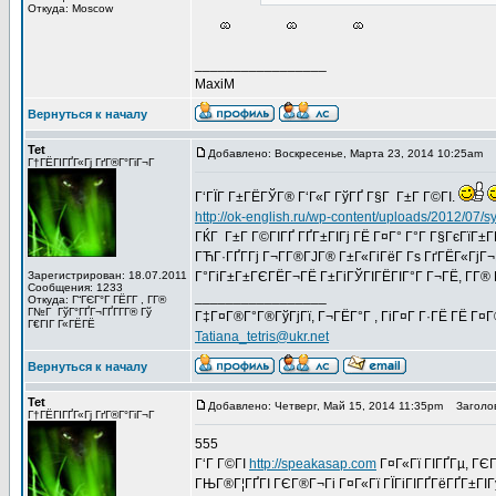
Откуда: Moscow
_________________
MaxiM
Вернуться к началу
Tet
Добавлено: Воскресенье, Марта 23, 2014 10:25am
З
Г†ГЁГІГҐГ«Гј ГґГ®Г°ГіГ¬Г
Г‘ГЇГ Г±ГЁГЎГ® Г‘Г«Г ГўГҐ Г§Г Г±Г Г©ГІ.
http://ok-english.ru/wp-content/uploads/2012/07/
ГЌГ Г±Г Г©ГІГҐ ГҐГ±ГІГј ГЁ Г¤Г° Г°Г Г§ГєГїГ±Г­Г
ГЋГ·ГҐГ­Гј Г¬Г­Г®ГЈГ® Г±Г«ГіГёГ Гѕ ГґГЁГ«ГјГ¬Г
Зарегистрирован: 18.07.2011
Г°ГіГ±Г±ГЄГЁГ¬ГЁ Г±ГіГЎГІГЁГІГ°Г Г¬ГЁ, Г­Г® Г
Сообщения: 1233
_________________
Откуда: Г“ГЄГ°Г ГЁГ­Г , Г­Г®
Г№Г ГўГ°ГҐГ¬ГҐГ­Г­Г® Гў
Г‡Г¤Г®Г°Г®ГўГјГї, Г¬ГЁГ°Г , ГіГ¤Г Г·ГЁ ГЁ Г¤
Г€ГІГ Г«ГЁГЁ
Tatiana_tetris@ukr.net
Вернуться к началу
Tet
Добавлено: Четверг, Май 15, 2014 11:35pm
Заголов
Г†ГЁГІГҐГ«Гј ГґГ®Г°ГіГ¬Г
555
Г‘Г Г©ГІ
http://speakasap.com
Г¤Г«Гї ГІГҐГµ, ГЄГ
ГЊГ®Г¦ГҐГІ ГЄГ®Г¬Гі Г¤Г«Гї ГЇГіГІГҐГёГҐГ±ГІ