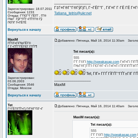
_________________
Г‡Г¤Г®Г°Г®ГўГјГї, Г¬ГЁГ°Г , ГіГ¤Г Г·ГЁ ГЁ Г¤
Зарегистрирован: 18.07.2011
Сообщения: 1233
Tatiana_tetris@ukr.net
Откуда: Г“ГЄГ°Г ГЁГ­Г , Г­Г®
Г№Г ГўГ°ГҐГ¬ГҐГ­Г­Г® Гў
Г€ГІГ Г«ГЁГЁ
Вернуться к началу
MaxiM
Добавлено: Пятница, Май 16, 2014 11:30am
Заголов
ГЃГіГ¤ГіГ№ГЁГ©
Г Г¬ГҐГ°ГЁГЄГ Г­ГҐГ¶
Tet писал(а):
555
Г‘Г Г©ГІ
http://speakasap.com
Г¤Г«Гї ГІГҐ
ГЊГ®Г¦ГҐГІ ГЄГ®Г¬Гі Г¤Г«Гї ГЇГіГІГҐГёГ
Tet, ГІГ» Г­ГҐ ГЇГҐГ°ГҐГ±ГІГ 
Зарегистрирован:
_________________
03.06.2003
MaxiM
Сообщения: 3546
Откуда: Moscow
Вернуться к началу
Tet
Добавлено: Пятница, Май 16, 2014 11:40am
Заголов
Г†ГЁГІГҐГ«Гј ГґГ®Г°ГіГ¬Г
MaxiM писал(а):
Tet писал(а):
555
Г‘Г Г©ГІ
http://speakasap.com
Г