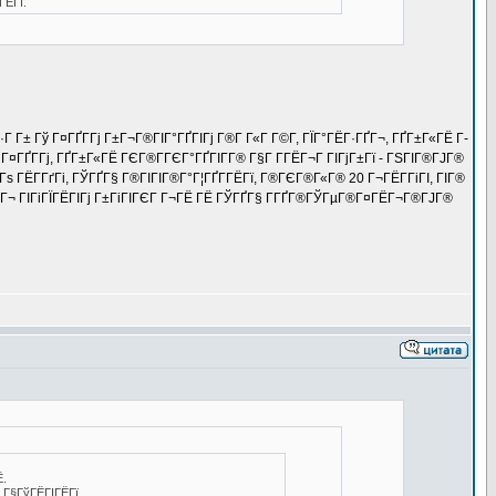
ГЁГї.
Г Г± Гў Г¤ГҐГ­Гј Г±Г¬Г®ГІГ°ГҐГІГј Г®Г­ Г«Г Г©Г­, ГЇГ°ГЁГ·ГҐГ¬, ГҐГ±Г«ГЁ Г­
Г¤ГҐГ­Гј, ГҐГ±Г«ГЁ ГЄГ®Г­ГЄГ°ГҐГІГ­Г® Г§Г Г­ГЁГ¬Г ГІГјГ±Гї - ГЅГІГ®ГЈГ®
Гѕ ГЁГ­ГґГі, ГЎГҐГ§ Г®ГІГІГ®Г°Г¦ГҐГ­ГЁГї, Г®ГЄГ®Г«Г® 20 Г¬ГЁГ­ГіГІ, ГІГ®
ГҐГ¬ ГІГіГЇГЁГІГј Г±ГіГІГЄГ Г¬ГЁ ГЁ ГЎГҐГ§ Г­ГҐГ®ГЎГµГ®Г¤ГЁГ¬Г®ГЈГ®
Ё.
 Г§ГўГЁГІГЁГї.