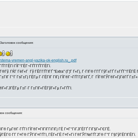
аголовок сообщения:
systema-vremen-angl-yazika-ok-english.ru_.pdf
ҐГ­ГЁГї ГЇГ°ГЁГ¬ГҐГ­ГҐГ­ГЁГї.
®Гў. ГЌГ ГёГ«Г Гў ГЁГ­ГҐГІГҐ "Extra" (Г¦Г Г«Гј, Г·ГІГ® Г­ГҐ ГўГ±ГҐ Г±ГҐГ°ГЁГЁ 
±ГІГ Г°Г ГѕГ±Гј ГЁГµ Г·ГЁГІГ ГІГј ГЇГ®Г¬ГҐГ­ГјГёГҐ, Г ГЇГ®ГЎГ®Г«ГјГёГҐ Г±Г«Г
Г®Г«ГЈГЁГµ Г±Г·Г Г±ГІГ«ГЁГўГ»Гµ Г«ГҐГІ.
ок сообщения:
ІГ® ГµГ®Г·ГҐГІ ГЇГ®Г¤ГІГїГ­ГіГІГј ГЁ Г¤Г°ГіГЈГЁГҐ ГїГ§Г»ГЄГЁ.
ГўГЁГ© Г­Г Г¤Г® ГЎГіГ¤ГҐГІ, ГЁГ«ГЁ Г¤Г«Гї Г®ГЎГ№ГҐГЈГ® Г°Г Г§ГўГЁГІГЁГї.