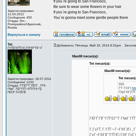
If you`re going to San Francisco,
Be sure to wear some flowers in your hair
Зарегистрирован:
If you`re going to San Francisco,
12.03.2012
You`re gonna meet some gentle people there
Сообщения: 450
Откуда: Dm.-
Pomryaskino/Ulyanovsk,
Russia
Вернуться к началу
Tet
Добавлено: Пятница, Май 16, 2014 8:31pm
Заголов
Г†ГЁГІГҐГ«Гј ГґГ®Г°ГіГ¬Г
MaxiM писал(а):
Tet писал(а):
MaxiM писал(а):
Tet писал(
Зарегистрирован: 18.07.2011
Сообщения: 1233
555
Откуда: Г“ГЄГ°Г ГЁГ­Г , Г­Г®
Г‘Г Г©ГІ
ht
Г№Г ГўГ°ГҐГ¬ГҐГ­Г­Г® Гў
ГЊГ®Г¦ГҐГІ
Г€ГІГ Г«ГЁГЁ
ГЌГҐ ГЇГ°ГҐГЄГ°Г Г№Г ГҐГІ
Г‚Г±ГҐ, Г·ГҐГ¬ Г¬Г®ГЈГі , 
Г±Г¬Г®ГІГ°ГҐГІГј Г®Г­ Г«Г