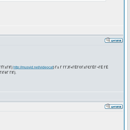
ГҐГ±ГІГј
http://musvid.net/videocat
) Г± Г Г­ГЈГ«ГЁГ©Г±ГЄГЁГ¬ГЁ ГЁ
іГёГ ГІГј.