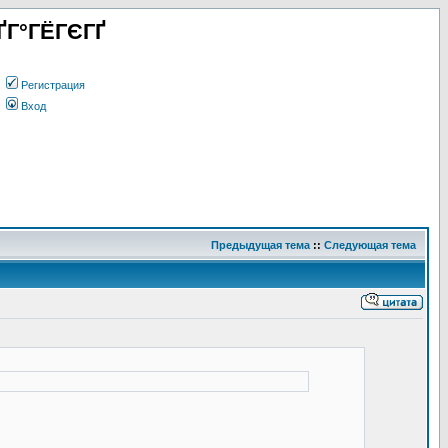
ҐГ°ГЁГЄГҐ
Регистрация
Вход
Предыдущая тема
::
Следующая тема