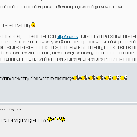
 Г­ГҐ ГЇГҐГ°ГҐГ±ГІГ ГҐГёГј ГіГ¤ГЁГўГ«ГїГІГј. ГЏГ®Г«ГҐГ§Г­Г»Г© Г±Г Г©ГІ.
Гї Г±Г¬ГіГ№Г ГІГј
 Г¤ГҐГ«ГѕГ±Гј. Г…Г±ГІГј Г±Г Г©ГІ
http://ororo.tv
, ГЈГ¤ГҐ ГЎГҐГ§ Г®ГЇГ«Г ГІГ» Г¬Г®
ГЁ ГЄГіГ°Г±Г®Г° Г­Г Г±Г«Г®ГўГ® Гў ГІГЁГІГ°Г Гµ ГЇГ®Г«ГіГ·Г ГҐГёГј ГЇГҐГ°ГҐГў
 ГЅГІГ®ГЈГ® Г¤Г®Г±ГІГ ГІГ®Г·Г­Г®, Г ГҐГ±Г«ГЁ ГіГ·ГҐГ±ГІГј, Г·ГІГ® , ГЄГ ГЄ Г
ЁГї, Г®ГЄГ®Г«Г® 20 Г¬ГЁГ­ГіГІ, ГІГ® Г¬Г®Г¦Г­Г® ГЇГ®Г§Г Г­ГЁГ¬Г ГІГјГ±Гї ГіГ
Гј Г±ГіГІГЄГ Г¬ГЁ ГЁ ГЎГҐГ§ Г­ГҐГ®ГЎГµГ®Г¤ГЁГ¬Г®ГЈГ® Г°ГҐГ§ГіГ«ГјГІГ ГІГ (ГЅ
Гї ГЎГіГ¤ГіГ№ГЁГµ ГЇГ®Г«ГЁГЈГ«Г®ГІГ®Гў
ок сообщения:
Г”1 Г¬Г®Г¦Г­Г® Г¦Г¤Г ГІГј?