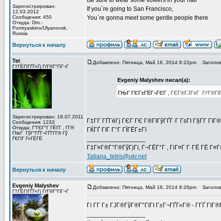
Be sure to wear some flowers in your hair
Зарегистрирован:
If you`re going to San Francisco,
12.03.2012
Сообщения: 450
You`re gonna meet some gentle people there
Откуда: Dm.-
Pomryaskino/Ulyanovsk,
Russia
Вернуться к началу
Tet
Добавлено: Пятница, Май 16, 2014 8:22pm
Заголов
Г†ГЁГІГҐГ«Гј ГґГ®Г°ГіГ¬Г
Evgeniy Malyshev писал(а):
ГЊГ ГЄГ±ГЁГ¬ГЄГ
, ГЄГ®ГЈГ¤Г ГґГ®ГІГ»
Зарегистрирован: 18.07.2011
Г‡Г­Г ГҐГёГј ГЄГ ГЄ Г®ГІГўГҐГ·Г ГѕГІ Г§Г­Г ГІ
Сообщения: 1233
Откуда: Г“ГЄГ°Г ГЁГ­Г , Г­Г®
ГЌГҐ ГІГ Г°Г ГЇГЁГ±Гї
Г№Г ГўГ°ГҐГ¬ГҐГ­Г­Г® Гў
_________________
Г€ГІГ Г«ГЁГЁ
Г‡Г¤Г®Г°Г®ГўГјГї, Г¬ГЁГ°Г , ГіГ¤Г Г·ГЁ ГЁ Г¤
Tatiana_tetris@ukr.net
Вернуться к началу
Evgeniy Malyshev
Добавлено: Пятница, Май 16, 2014 8:26pm
Заголов
Г†ГЁГІГҐГ«Гј ГґГ®Г°ГіГ¬Г
Гі Г­Г Г± ГЈГ®ГўГ®Г°ГїГІ Г±Г¬ГҐГ«Г® - Г­ГҐ Г
_________________