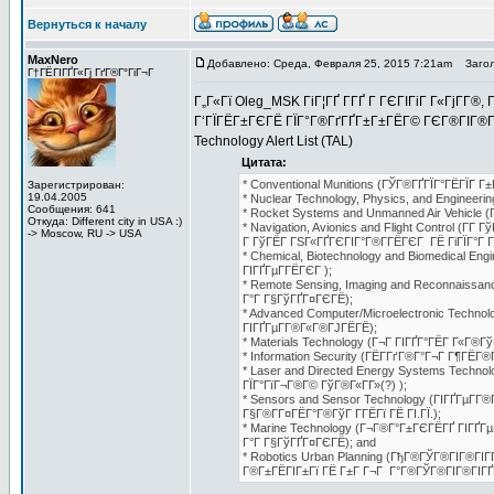
Вернуться к началу
MaxNero
Добавлено: Среда, Февраля 25, 2015 7:21am
Загол
Г†ГЁГІГҐГ«Гј ГґГ®Г°ГіГ¬Г
Г„Г«Гї Oleg_MSK ГіГ¦ГҐ Г­ГҐ Г ГЄГІГіГ Г«ГјГ­Г®,
Г‘ГЇГЁГ±ГЄГЁ ГЇГ°Г®ГґГҐГ±Г±ГЁГ© ГЄГ®ГІГ®Г°Г
Technology Alert List (TAL)
Цитата:
* Conventional Munitions (ГЎГ®ГҐГЇГ°ГЁГЇГ Г±
Зарегистрирован:
19.04.2005
* Nuclear Technology, Physics, and Engineer
Сообщения: 641
* Rocket Systems and Unmanned Air Vehicle (
Откуда: Different city in USA :)
* Navigation, Avionics and Flight Control (
-> Moscow, RU -> USA
Г ГўГЁГ ГЅГ«ГҐГЄГІГ°Г®Г­ГЁГЄГ ГЁ ГіГЇГ°Г Г
* Chemical, Biotechnology and Biomedical E
ГІГҐГµГ­ГЁГЄГ );
* Remote Sensing, Imaging and Reconnaissa
Г°Г Г§ГўГҐГ¤ГЄГЁ);
* Advanced Computer/Microelectronic Techno
ГІГҐГµГ­Г®Г«Г®ГЈГЁГЁ);
* Materials Technology (Г¬Г ГІГҐГ°ГЁГ Г«Г®Гў
* Information Security (ГЁГ­ГґГ®Г°Г¬Г Г¶ГЁГ®Г
* Laser and Directed Energy Systems Techno
ГЇГ°ГїГ¬Г®Г© ГўГ®Г«Г­Г»(?) );
* Sensors and Sensor Technology (ГІГҐГµГ­Г
Г§Г®Г­Г¤ГЁГ°Г®ГўГ Г­ГЁГї ГЁ ГІ.ГЇ.);
* Marine Technology (Г¬Г®Г°Г±ГЄГЁГҐ ГІГҐГ
Г°Г Г§ГўГҐГ¤ГЄГЁ); and
* Robotics Urban Planning (ГђГ®ГЎГ®ГІГ®ГІ
Г®Г±ГЁГІГ±Гї ГЁ Г±Г Г¬Г Г°Г®ГЎГ®ГІГ®ГІГҐГ