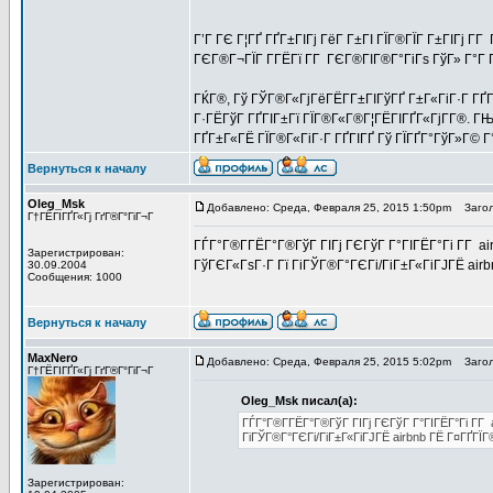
Г’Г ГЄ Г¦ГҐ ГҐГ±ГІГј ГёГ Г±ГІ ГЇГ®ГЇГ Г±ГІГј Г­
ГЄГ®Г¬ГЇГ Г­ГЁГї Г­Г ГЄГ®ГІГ®Г°ГіГѕ ГўГ» Г°Г 
ГЌГ®, Гў ГЎГ®Г«ГјГёГЁГ­Г±ГІГўГҐ Г±Г«ГіГ·Г ГҐГ
Г·ГЁГўГ ГҐГІГ±Гї ГЇГ®Г«Г®Г¦ГЁГІГҐГ«ГјГ­Г®. Г
ГҐГ±Г«ГЁ ГЇГ®Г«ГіГ·Г ГҐГІГҐ Гў ГЇГҐГ°ГўГ»Г© Г
Вернуться к началу
Oleg_Msk
Добавлено: Среда, Февраля 25, 2015 1:50pm
Загол
Г†ГЁГІГҐГ«Гј ГґГ®Г°ГіГ¬Г
ГЃГ°Г®Г­ГЁГ°Г®ГўГ ГІГј ГЄГўГ Г°ГІГЁГ°Гі Г­Г air
Зарегистрирован:
ГўГЄГ«ГѕГ·Г Гї ГіГЎГ®Г°ГЄГі/ГіГ±Г«ГіГЈГЁ air
30.09.2004
Сообщения: 1000
Вернуться к началу
MaxNero
Добавлено: Среда, Февраля 25, 2015 5:02pm
Загол
Г†ГЁГІГҐГ«Гј ГґГ®Г°ГіГ¬Г
Oleg_Msk писал(а):
ГЃГ°Г®Г­ГЁГ°Г®ГўГ ГІГј ГЄГўГ Г°ГІГЁГ°Гі Г­Г 
ГіГЎГ®Г°ГЄГі/ГіГ±Г«ГіГЈГЁ airbnb ГЁ Г¤ГҐГЇ
Зарегистрирован: