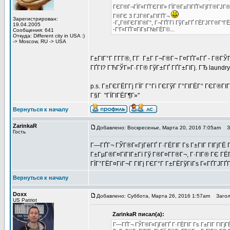
ГЄГ®Г¬ГЇГ«ГҐГЄГІГ» ГЇГ®Г±ГІГҐГ«ГјГ­Г®ГЈГ®
Г®ГЄ 3 ГЈГ®Г±ГІГҐГ¬
Зарегистрирован:
-Г„Г®ГЄГІГ®Г°, Г¬ГҐГ­Гї ГўГ±ГҐ ГЁГЈГ­Г®Г°ГЁ
19.04.2005
-Г‘Г«ГҐГ¤ГіГѕГ№ГЁГ©...
Сообщения: 641
Откуда: Different city in USA :)
-> Moscow, RU -> USA
Г±ГІГ°Г Г­Г­Г®, Г­Г Г±Г Г¬Г®Г¬ Г¤ГҐГ«ГҐ - Г®ГЎ
ГҐГІ? ГЋГЎГ»Г·Г­Г® ГўГ±ГҐ ГҐГ±ГІГј. ГЂ laundr
p.s. Г±ГЄГЁГ­Гј ГЇГ Г°Гі ГЄГўГ Г°ГІГЁГ° ГЄГ®ГІ
Г§Г "ГЇГІГЁГ¶Г»"
Вернуться к началу
ZarinkaR
Добавлено: Воскресенье, Марта 20, 2016 7:05am
Заг
Гость
Г—ГҐГ¬ ГЎГ®Г«ГјГёГҐ Г·ГЁГІГ Гѕ Г±ГІГ ГІГјГЁ Гў
Г±ГµГ®Г¤ГїГІГ±Гї Гў Г®Г¤Г­Г®Г¬, Г·ГІГ® ГЄ ГЁГ
ГЇГ°ГЁГ¤ГіГ¬Г ГІГј ГЄГ°Г Г±ГЁГўГіГѕ Г«ГҐГЈГҐГ­
Вернуться к началу
Doxx
Добавлено: Суббота, Марта 26, 2016 1:57am
Заголов
US Patriot
ZarinkaR писал(а):
Г—ГҐГ¬ ГЎГ®Г«ГјГёГҐ Г·ГЁГІГ Гѕ Г±ГІГ ГІГјГЁ 