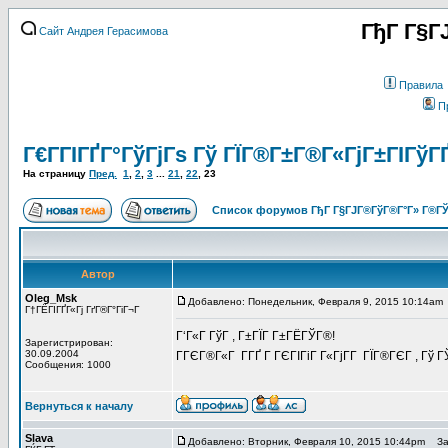
ГђГ Г§Г
Сайт Андрея Герасимова
Правила
П
Г€Г­ГІГҐГ°ГўГјГѕ Гў ГЇГ®Г±Г®Г«ГјГ±ГІГўГ
На страницу
Пред.
1
,
2
,
3
...
21
,
22
,
23
Список форумов ГђГ Г§ГЈГ®ГўГ®Г°Г» Г®ГЎ
Автор
Oleg_Msk
Добавлено: Понедельник, Февраля 9, 2015 10:14am
Г†ГЁГІГҐГ«Гј ГґГ®Г°ГіГ¬Г
Г‘Г«Г ГўГ , Г±ГЇГ Г±ГЁГЎГ®!
Зарегистрирован:
30.09.2004
ГГЄГ®Г«Г Г­ГҐ Г ГЄГІГіГ Г«ГјГ­Г ГЇГ®ГЄГ , Г
Сообщения: 1000
Вернуться к началу
Slava
Добавлено: Вторник, Февраля 10, 2015 10:44pm
Заг