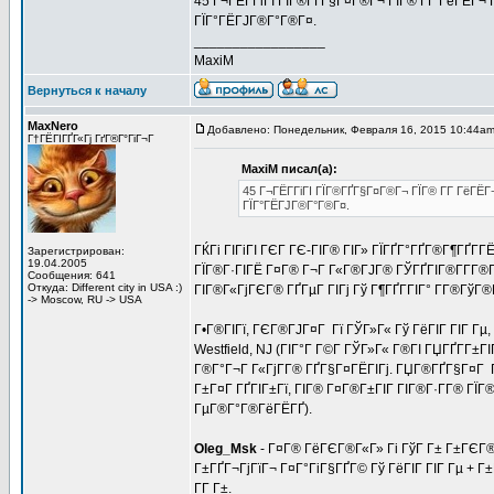
45 Г¬ГЁГ­ГіГІ ГЇГ®ГҐГ§Г¤Г®Г¬ ГЇГ® Г­Г ГёГЁГ¬
ГЇГ°ГЁГЈГ®Г°Г®Г¤.
_________________
MaxiM
Вернуться к началу
MaxNero
Добавлено: Понедельник, Февраля 16, 2015 10:44a
Г†ГЁГІГҐГ«Гј ГґГ®Г°ГіГ¬Г
MaxiM писал(а):
45 Г¬ГЁГ­ГіГІ ГЇГ®ГҐГ§Г¤Г®Г¬ ГЇГ® Г­Г ГёГЁ
ГЇГ°ГЁГЈГ®Г°Г®Г¤.
ГЌГі ГІГіГІ ГЄГ ГЄ-ГІГ® ГІГ» ГЇГҐГ°ГҐГ®Г¶ГҐГ
Зарегистрирован:
19.04.2005
ГЇГ®Г·ГІГЁ Г¤Г® Г¬Г Г«Г®ГЈГ® ГЎГҐГІГ®Г­Г­Г®
Сообщения: 641
Откуда: Different city in USA :)
ГІГ®Г«ГјГЄГ® ГҐГµГ ГІГј Гў Г¶ГҐГ­ГІГ° Г­Г®Гў
-> Moscow, RU -> USA
Г•Г®ГІГї, ГЄГ®ГЈГ¤Г Гї ГЎГ»Г« Гў ГёГІГ ГІГ Гµ,
Westfield, NJ (ГІГ°Г Г©Г­ ГЎГ»Г« Г®ГІ ГЏГҐГ­Г±ГІ
Г®Г°Г¬Г Г«ГјГ­Г® ГҐГ§Г¤ГЁГІГј. ГЏГ®ГҐГ§Г¤Г ГІ
Г±Г¤Г ГҐГІГ±Гї, ГІГ® Г¤Г®Г±ГІГ ГІГ®Г·Г­Г® ГЇ
ГµГ®Г°Г®ГёГЁГҐ).
Oleg_Msk
- Г¤Г® ГёГЄГ®Г«Г» Гі ГўГ Г± Г±ГЄГ®Г
Г±ГҐГ¬ГјГїГ¬ Г¤Г°ГіГ§ГҐГ© Гў ГёГІГ ГІГ Гµ + Г±Г
Г­Г Г±.