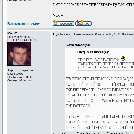
Откуда: Moscow
Г¤Г°ГіГ¦ГҐГ±ГЄГЁГ¬ ГЇГЁГ­ГЄГ®Г¬ Гў Г®Г¤Г­Гі 
_________________
MaxiM
Вернуться к началу
MaxiM
Добавлено: Понедельник, Февраля 16, 2015 8:29am
ГЃГіГ¤ГіГ№ГЁГ©
Г Г¬ГҐГ°ГЁГЄГ Г­ГҐГ¶
Slava писал(а):
Oleg_Msk писал(а):
Г‘Г«Г ГўГ , Г±ГЇГ Г±ГЁГЎГ®!
ГЉГ®Г­ГЄГ°ГҐГІГ­ГҐГҐ ГЇГ® ГІГҐГ°Г°Г
- ГЅГІГ® Г­ГҐ ГЎГ®Г«ГҐГҐ Г·Г Г±Г ГІ
Зарегистрирован:
03.06.2003
Сообщения: 3546
ГЂ ГЇГ®Г·ГҐГ¬Гі ГІГ®ГЈГ¤Г ГІГ®Г«ГјГЄ
Откуда: Moscow
ГЏГ®Г·ГҐГ¬Гі ГҐГ№ГҐ Г­ГҐ ГЇГ®Г±Г¬Г®ГІГ
ГЌГ ГЇГ°ГЁГ¬ГҐГ°, Г¬Г®Г© ГЈГ®Г°Г®Г¤ St
ГЅГ«ГҐГЄГІГ°ГЁГ·ГЄГҐ Г¤Г® Grand Cent
Г…Г±ГІГј ГІГ ГЄ Г¦ГҐ White Plains, NY 
Г¤Г Г«ГҐГЄГ®.
Гџ Г«ГЁГ·Г­Г® Г­ГҐ ГЇГ»ГІГ Г«Г±Гї Г¤Г®Г
Г¬Г®ГҐГЈГ® ГЈГ®Г°Г®Г¤Г Г¤Г® Г¶ГҐГІГ°Г
Г­Г ГўГҐГ°Г­Г®ГҐ Г¤Г®Г°Г®Г¦ГҐ, Г·ГҐГ¬ Г