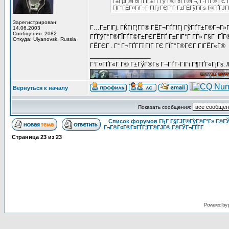
Г±ГµГ®Г¤ГїГІГ±Гї Гў Г®Г¤Г­Г®Г¬, Г·ГІГ® ГЄ Г
ГЇГ°ГЁГ¤ГіГ¬Г ГІГј ГЄГ°Г Г±ГЁГўГіГѕ Г«ГҐГЈГҐ
Зарегистрирован:
Г…Г±ГІГј. ГЌГіГ¦Г­Г® ГЁГ¬ГҐГІГј ГўГҐГ±Г®Г¬Г»Г
14.06.2003
Сообщения: 2082
ГҐГўГ°Г®ГЇГҐГ©Г±ГЄГЁГҐ Г±ГІГ°Г Г­Г» Г§Г ГЇГ®
Откуда: Ulyanovsk, Russia
ГЁГЄГ . Г“ Г¬ГҐГ­Гї ГІГ ГЄ ГЇГ°Г®ГЄГ ГІГЁГ«Г®
_________________
Г‘Г¤ГҐГ«Г Г© Г±ГўГ®Гѕ Г¬ГҐГ·ГІГі Г¶ГҐГ«ГјГѕ. 
Вернуться к началу
Показать сообщения:
Список форумов ГђГ Г§ГЈГ®ГўГ®Г°Г» Г®ГЎ
Г¬Г®Г«Г®Г¤ГҐГ¦Г­Г®ГЈГ® Г®ГЎГ¬ГҐГ­Г
Страница
23
из
23
Powered by