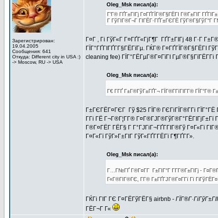
Oleg_Msk писал(а):
Г’Г® ГҐГ±ГІГј Г¤ГҐГЇГ®Г§ГЁГІ Г®Г±ГІГ ГҐГІГ±Г
Г ГўГІГ®Г¬Г ГІГЁГ·ГҐГ±ГЄГЁ ГўГ®Г§ГўГ°Г Г№
Г¤Г , Гі ГўГ«Г Г¤ГҐГ«ГјГ¶Г ГҐГ±ГІГј 48 Г·Г Г±
Зарегистрирован:
19.04.2005
ГЇГ°ГҐГІГҐГ­Г§ГЁГїГµ. ГЌГ® Г¤ГҐГЇГ®Г§ГЁГІ ГўГ±Г
Сообщения: 641
cleaning fee) ГЇГ°ГЁГµГ®Г¤ГїГІ ГµГ®Г§ГїГЁГ­Гі
Откуда: Different city in USA :)
-> Moscow, RU -> USA
Oleg_Msk писал(а):
Г€ Г­ГҐ Г±Г®ГўГ±ГҐГ¬ ГЇГ®Г­ГїГІГ­Г® ГЇГ°Г® 
Г±ГЄГЁГ¤ГЄГ Гў $25 ГЇГ® ГЄГіГЇГ®Г­Гі ГЇГ°ГЁ 
Г­Гі ГЁ Г¬Г®Г¦Г­Г® Г¤Г®ГЈГ®ГўГ®Г°ГЁГІГјГ±Гї 
Г®Г¤ГЁГ­ ГЁГ§ Г Г°ГЈГіГ¬ГҐГ­ГІГ®Гў Г¤Г«Гї ГІ
Г¤Г«Гї ГўГ»Г±ГІГ ГўГ«ГҐГ­ГЁГї Г¶ГҐГ­Г».
Oleg_Msk писал(а):
Г…Г№ГҐ Г®Г¤Г­Г Г±ГІГ°Г Г­Г­Г®Г±ГІГј - Г¤Г®
Г«Г®ГІГ®ГЄ, Г­Г® Г±ГҐГЈГ®Г¤Г­Гї Гї ГіГўГЁГ¤ГҐ
ГЌГі ГІГ ГЄ Г¤ГЁГўГЁГ§ airbnb -
ГЇГ®Г·ГіГўГ±Г
ГЁГ¬Г Г«