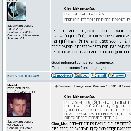
ГЌГ‹ГЋ
Oleg_Msk писал(а):
Г‘Г«Г ГўГ , Г±ГЇГ Г±ГЁГЎГ®!
ГГЄГ®Г«Г Г­ГҐ Г ГЄГІГіГ Г«ГјГ­Г ГЇГ®ГЄГ ,
Зарегистрирован:
10.03.2003
ГЌГі ГҐГ±Г«ГЁ Г­ГҐГІ, ГІГ® ГЇГ°ГЁГ±Г¬Г®ГІГ°ГЁ
Сообщения: 4182
Откуда: at this moment
Г¬Г Г«ГҐГ­ГјГЄГЁГҐ, Г­Г® Г¤Г® Grand Central 4
Stamford CT
ГЄГ Г¦ГҐГІГ±Гї ГЎГ ГЄГ±Г®Гў 200-300. Г€ ГЁГ
Г§Г ГЇГ®Г§Г¤Г Г­ГЁГҐГ¬ ГЁГ§-Г§Г ГЅГІГ®ГЈГ® 
ГЌГ®! ГЇГ®Г±ГІГ°Г®ГЁГ«ГЁ ГЄГіГ·Гі Г§Г¤Г Г­Г
_________________
Good judgment comes from expirience.
Expirience comes from bad judgment
Вернуться к началу
MaxiM
Добавлено: Понедельник, Февраля 16, 2015 8:22am
ГЃГіГ¤ГіГ№ГЁГ©
Г Г¬ГҐГ°ГЁГЄГ Г­ГҐГ¶
Oleg_Msk писал(а):
Г‘ГҐГЈГ®Г¤Г­Гї Г§Г ГЎГ°Г Г«ГЁ ГЇГ Г±ГЇГ®Г°Г
Г“ Г¦ГҐГ­Г» ГЁ Г°ГҐГЎГҐГ­ГЄГ ГўГЁГ§Г Г­Г 3 Г
Г‚Г±ГҐ ГЁГ¬ГҐГ­Г­Г® ГІГ ГЄ, ГЄГ ГЄ ГЁ Г®Г¦Г
ГѓГ®Г±ГЇГ®Г¤Г , ГЄГ ГЄ ГЁГ±ГЄГ ГІГј Г­ГҐ Г
ГЅГІГ® ГіГ¦ГҐ Г¤Г°ГіГЈГ Гї ГІГҐГ¬Г )
Зарегистрирован:
Oleg_Msk, ГҐГ№ГҐ Г°Г Г§ Г®ГІ Г¤ГіГёГЁ ГІГҐГЎ
03.06.2003
Сообщения: 3546
ГЋГ·ГҐГ­Гј Г­Г Г¤ГҐГѕГ±Гј Гў ГЎГ«ГЁГ¦Г Г©ГёГҐ