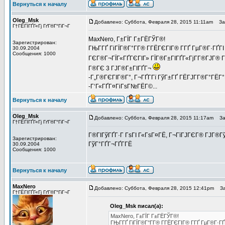
Вернуться к началу
Oleg_Msk
Добавлено: Суббота, Февраля 28, 2015 11:11am
Заг
Г†ГЁГІГҐГ«Гј ГґГ®Г°ГіГ¬Г
MaxNero, Г±ГЇГ Г±ГЁГЎГ®!
Зарегистрирован:
ГЊГ­ГҐ ГіГЇГ®Г°Г­Г® Г­ГЁГЄГІГ® Г­ГҐ ГµГ®Г·ГҐГІ
30.09.2004
Сообщения: 1000
ГЄГ®Г¬ГЇГ«ГҐГЄГІГ» ГЇГ®Г±ГІГҐГ«ГјГ­Г®ГЈГ® 
Г®ГЄ 3 ГЈГ®Г±ГІГҐГ¬
-Г„Г®ГЄГІГ®Г°, Г¬ГҐГ­Гї ГўГ±ГҐ ГЁГЈГ­Г®Г°ГЁГ°
-Г‘Г«ГҐГ¤ГіГѕГ№ГЁГ©...
Вернуться к началу
Oleg_Msk
Добавлено: Суббота, Февраля 28, 2015 11:17am
Заг
Г†ГЁГІГҐГ«Гј ГґГ®Г°ГіГ¬Г
Г®ГІГўГҐГ·Г ГѕГІ Г«ГѕГ¤ГЁ, Г¬ГїГЈГЄГ® ГЈГ®ГўГ
Зарегистрирован:
ГўГ°ГҐГ¬ГҐГ­ГЁ
30.09.2004
Сообщения: 1000
Вернуться к началу
MaxNero
Добавлено: Суббота, Февраля 28, 2015 12:41pm
Заг
Г†ГЁГІГҐГ«Гј ГґГ®Г°ГіГ¬Г
Oleg_Msk писал(а):
MaxNero, Г±ГЇГ Г±ГЁГЎГ®!
ГЊГ­ГҐ ГіГЇГ®Г°Г­Г® Г­ГЁГЄГІГ® Г­ГҐ ГµГ®Г·ГҐ