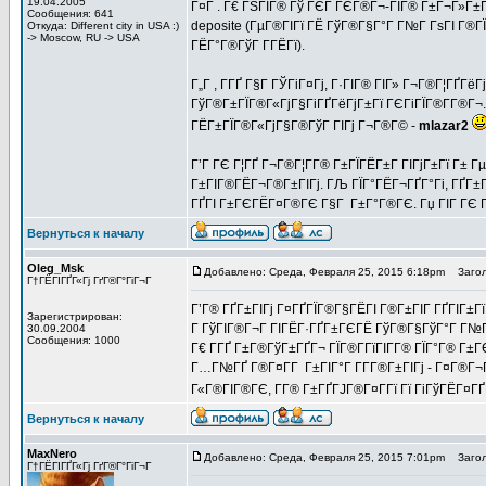
19.04.2005
Г¤Г . Г€ ГЅГІГ® Гў ГЄГ ГЄГ®Г¬-ГІГ® Г±Г¬Г»Г±Г
Сообщения: 641
deposite (ГµГ®ГІГї ГЁ ГўГ®Г§Г°Г Г№Г ГѕГІ Г®ГЇ
Откуда: Different city in USA :)
-> Moscow, RU -> USA
ГЁГ°Г®ГўГ Г­ГЁГї).
Г„Г , Г­ГҐ Г§Г ГЎГіГ¤Гј, Г·ГІГ® ГІГ» Г¬Г®Г¦ГҐГё
ГўГ®Г±ГЇГ®Г«ГјГ§ГіГҐГёГјГ±Гї ГЄГіГЇГ®Г­Г®Г¬. 
ГЁГ±ГЇГ®Г«ГјГ§Г®ГўГ ГІГј Г¬Г®Г© -
mlazar2
Г’Г ГЄ Г¦ГҐ Г¬Г®Г¦Г­Г® Г±ГЇГЁГ±Г ГІГјГ±Гї Г±
Г±ГІГ®ГЁГ¬Г®Г±ГІГј. ГЉ ГЇГ°ГЁГ¬ГҐГ°Гі, ГҐГ±Г«
ГҐГІ Г±ГЄГЁГ¤Г®ГЄ Г§Г Г±Г°Г®ГЄ. Гџ ГІГ ГЄ Г
Вернуться к началу
Oleg_Msk
Добавлено: Среда, Февраля 25, 2015 6:18pm
Загол
Г†ГЁГІГҐГ«Гј ГґГ®Г°ГіГ¬Г
Г’Г® ГҐГ±ГІГј Г¤ГҐГЇГ®Г§ГЁГІ Г®Г±ГІГ ГҐГІГ±Гї 
Зарегистрирован:
Г ГўГІГ®Г¬Г ГІГЁГ·ГҐГ±ГЄГЁ ГўГ®Г§ГўГ°Г Г№Г 
30.09.2004
Сообщения: 1000
Г€ Г­ГҐ Г±Г®ГўГ±ГҐГ¬ ГЇГ®Г­ГїГІГ­Г® ГЇГ°Г® Г±
Г…Г№ГҐ Г®Г¤Г­Г Г±ГІГ°Г Г­Г­Г®Г±ГІГј - Г¤Г®Г¬
Г«Г®ГІГ®ГЄ, Г­Г® Г±ГҐГЈГ®Г¤Г­Гї Гї ГіГўГЁГ¤ГҐГ«
Вернуться к началу
MaxNero
Добавлено: Среда, Февраля 25, 2015 7:01pm
Загол
Г†ГЁГІГҐГ«Гј ГґГ®Г°ГіГ¬Г