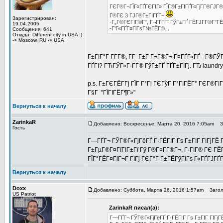
ГЄГ®Г¬ГЇГ«ГҐГЄГІГ» ГЇГ®Г±ГІГҐГ«ГјГ­Г®ГЈГ®
Г®ГЄ 3 ГЈГ®Г±ГІГҐГ¬
Зарегистрирован:
-Г„Г®ГЄГІГ®Г°, Г¬ГҐГ­Гї ГўГ±ГҐ ГЁГЈГ­Г®Г°ГЁ
19.04.2005
-Г‘Г«ГҐГ¤ГіГѕГ№ГЁГ©...
Сообщения: 641
Откуда: Different city in USA :)
-> Moscow, RU -> USA
Г±ГІГ°Г Г­Г­Г®, Г­Г Г±Г Г¬Г®Г¬ Г¤ГҐГ«ГҐ - Г®ГЎ
ГҐГІ? ГЋГЎГ»Г·Г­Г® ГўГ±ГҐ ГҐГ±ГІГј. ГЂ laundr
p.s. Г±ГЄГЁГ­Гј ГЇГ Г°Гі ГЄГўГ Г°ГІГЁГ° ГЄГ®ГІ
Г§Г "ГЇГІГЁГ¶Г»"
Вернуться к началу
ZarinkaR
Добавлено: Воскресенье, Марта 20, 2016 7:05am
Заг
Гость
Г—ГҐГ¬ ГЎГ®Г«ГјГёГҐ Г·ГЁГІГ Гѕ Г±ГІГ ГІГјГЁ Гў
Г±ГµГ®Г¤ГїГІГ±Гї Гў Г®Г¤Г­Г®Г¬, Г·ГІГ® ГЄ ГЁГ
ГЇГ°ГЁГ¤ГіГ¬Г ГІГј ГЄГ°Г Г±ГЁГўГіГѕ Г«ГҐГЈГҐГ­
Вернуться к началу
Doxx
Добавлено: Суббота, Марта 26, 2016 1:57am
Заголов
US Patriot
ZarinkaR писал(а):
Г—ГҐГ¬ ГЎГ®Г«ГјГёГҐ Г·ГЁГІГ Гѕ Г±ГІГ ГІГјГЁ 