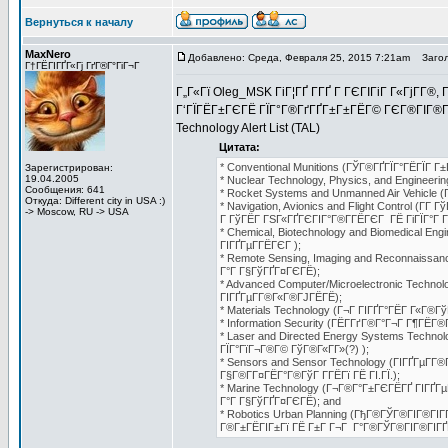
Вернуться к началу
MaxNero
Добавлено: Среда, Февраля 25, 2015 7:21am
Загол
Г†ГЁГІГҐГ«Гј ГґГ®Г°ГіГ¬Г
Г„Г«Гї Oleg_MSK ГіГ¦ГҐ Г­ГҐ Г ГЄГІГіГ Г«ГјГ­Г®,
Г‘ГЇГЁГ±ГЄГЁ ГЇГ°Г®ГґГҐГ±Г±ГЁГ© ГЄГ®ГІГ®Г°Г
Technology Alert List (TAL)
Цитата:
* Conventional Munitions (ГЎГ®ГҐГЇГ°ГЁГЇГ Г±
Зарегистрирован:
19.04.2005
* Nuclear Technology, Physics, and Engineer
Сообщения: 641
* Rocket Systems and Unmanned Air Vehicle (
Откуда: Different city in USA :)
* Navigation, Avionics and Flight Control (
-> Moscow, RU -> USA
Г ГўГЁГ ГЅГ«ГҐГЄГІГ°Г®Г­ГЁГЄГ ГЁ ГіГЇГ°Г Г
* Chemical, Biotechnology and Biomedical E
ГІГҐГµГ­ГЁГЄГ );
* Remote Sensing, Imaging and Reconnaissa
Г°Г Г§ГўГҐГ¤ГЄГЁ);
* Advanced Computer/Microelectronic Techno
ГІГҐГµГ­Г®Г«Г®ГЈГЁГЁ);
* Materials Technology (Г¬Г ГІГҐГ°ГЁГ Г«Г®Гў
* Information Security (ГЁГ­ГґГ®Г°Г¬Г Г¶ГЁГ®Г
* Laser and Directed Energy Systems Techno
ГЇГ°ГїГ¬Г®Г© ГўГ®Г«Г­Г»(?) );
* Sensors and Sensor Technology (ГІГҐГµГ­Г
Г§Г®Г­Г¤ГЁГ°Г®ГўГ Г­ГЁГї ГЁ ГІ.ГЇ.);
* Marine Technology (Г¬Г®Г°Г±ГЄГЁГҐ ГІГҐГ
Г°Г Г§ГўГҐГ¤ГЄГЁ); and
* Robotics Urban Planning (ГђГ®ГЎГ®ГІГ®ГІ
Г®Г±ГЁГІГ±Гї ГЁ Г±Г Г¬Г Г°Г®ГЎГ®ГІГ®ГІГҐГ