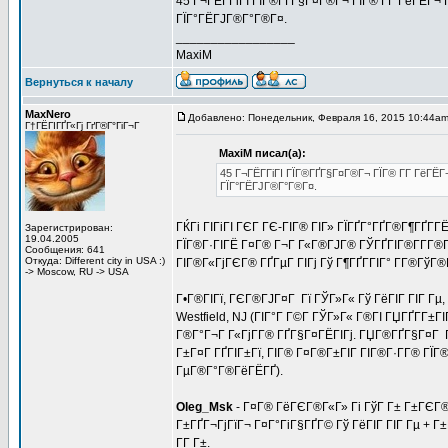
45 Г¬ГЁГ­ГіГІ ГЇГ®ГҐГ§Г¤Г®Г¬ ГЇГ® Г­Г ГёГЁГ¬
ГЇГ°ГЁГЈГ®Г°Г®Г¤.
_________________
MaxiM
Вернуться к началу
MaxNero
Добавлено: Понедельник, Февраля 16, 2015 10:44a
Г†ГЁГІГҐГ«Гј ГґГ®Г°ГіГ¬Г
MaxiM писал(а):
45 Г¬ГЁГ­ГіГІ ГЇГ®ГҐГ§Г¤Г®Г¬ ГЇГ® Г­Г ГёГЁ
ГЇГ°ГЁГЈГ®Г°Г®Г¤.
ГЌГі ГІГіГІ ГЄГ ГЄ-ГІГ® ГІГ» ГЇГҐГ°ГҐГ®Г¶ГҐГ
Зарегистрирован:
19.04.2005
ГЇГ®Г·ГІГЁ Г¤Г® Г¬Г Г«Г®ГЈГ® ГЎГҐГІГ®Г­Г­Г®
Сообщения: 641
Откуда: Different city in USA :)
ГІГ®Г«ГјГЄГ® ГҐГµГ ГІГј Гў Г¶ГҐГ­ГІГ° Г­Г®Гў
-> Moscow, RU -> USA
Г•Г®ГІГї, ГЄГ®ГЈГ¤Г Гї ГЎГ»Г« Гў ГёГІГ ГІГ Гµ,
Westfield, NJ (ГІГ°Г Г©Г­ ГЎГ»Г« Г®ГІ ГЏГҐГ­Г±ГІ
Г®Г°Г¬Г Г«ГјГ­Г® ГҐГ§Г¤ГЁГІГј. ГЏГ®ГҐГ§Г¤Г ГІ
Г±Г¤Г ГҐГІГ±Гї, ГІГ® Г¤Г®Г±ГІГ ГІГ®Г·Г­Г® ГЇ
ГµГ®Г°Г®ГёГЁГҐ).
Oleg_Msk
- Г¤Г® ГёГЄГ®Г«Г» Гі ГўГ Г± Г±ГЄГ®Г
Г±ГҐГ¬ГјГїГ¬ Г¤Г°ГіГ§ГҐГ© Гў ГёГІГ ГІГ Гµ + Г±Г
Г­Г Г±.