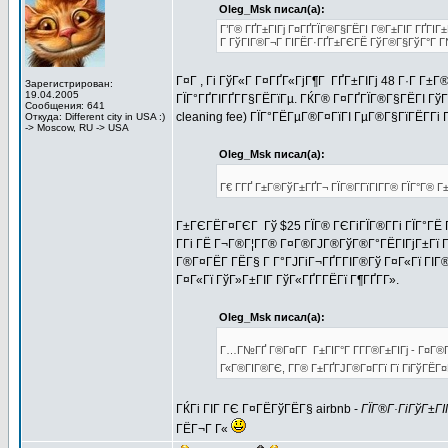
Oleg_Msk писал(а):
Г’Г® ГҐГ±ГІГј Г¤ГҐГЇГ®Г§ГЁГІ Г®Г±ГІГ ГҐГІГ±Г
Г ГўГІГ®Г¬Г ГІГЁГ·ГҐГ±ГЄГЁ ГўГ®Г§ГўГ°Г Г№
Г¤Г , Гі ГўГ«Г Г¤ГҐГ«ГјГ¶Г ГҐГ±ГІГј 48 Г·Г Г±
Зарегистрирован:
19.04.2005
ГЇГ°ГҐГІГҐГ­Г§ГЁГїГµ. ГЌГ® Г¤ГҐГЇГ®Г§ГЁГІ ГўГ±Г
Сообщения: 641
cleaning fee) ГЇГ°ГЁГµГ®Г¤ГїГІ ГµГ®Г§ГїГЁГ­Гі
Откуда: Different city in USA :)
-> Moscow, RU -> USA
Oleg_Msk писал(а):
Г€ Г­ГҐ Г±Г®ГўГ±ГҐГ¬ ГЇГ®Г­ГїГІГ­Г® ГЇГ°Г® 
Г±ГЄГЁГ¤ГЄГ Гў $25 ГЇГ® ГЄГіГЇГ®Г­Гі ГЇГ°ГЁ 
Г­Гі ГЁ Г¬Г®Г¦Г­Г® Г¤Г®ГЈГ®ГўГ®Г°ГЁГІГјГ±Гї 
Г®Г¤ГЁГ­ ГЁГ§ Г Г°ГЈГіГ¬ГҐГ­ГІГ®Гў Г¤Г«Гї ГІ
Г¤Г«Гї ГўГ»Г±ГІГ ГўГ«ГҐГ­ГЁГї Г¶ГҐГ­Г».
Oleg_Msk писал(а):
Г…Г№ГҐ Г®Г¤Г­Г Г±ГІГ°Г Г­Г­Г®Г±ГІГј - Г¤Г®
Г«Г®ГІГ®ГЄ, Г­Г® Г±ГҐГЈГ®Г¤Г­Гї Гї ГіГўГЁГ¤ГҐ
ГЌГі ГІГ ГЄ Г¤ГЁГўГЁГ§ airbnb -
ГЇГ®Г·ГіГўГ±Г
ГЁГ¬Г Г«