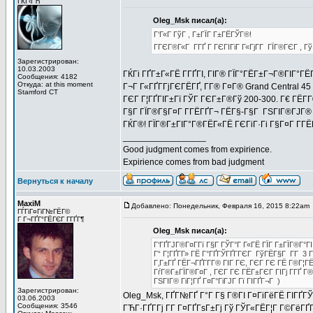
ГЌГ‹ГЋ
Oleg_Msk писал(а):
Г‘Г«Г ГўГ , Г±ГЇГ Г±ГЁГЎГ®!
ГГЄГ®Г«Г Г­ГҐ Г ГЄГІГіГ Г«ГјГ­Г ГЇГ®ГЄГ ,
Зарегистрирован:
10.03.2003
ГЌГі ГҐГ±Г«ГЁ Г­ГҐГІ, ГІГ® ГЇГ°ГЁГ±Г¬Г®ГІГ°ГЁ
Сообщения: 4182
Откуда: at this moment
Г¬Г Г«ГҐГ­ГјГЄГЁГҐ, Г­Г® Г¤Г® Grand Central 4
Stamford CT
ГЄГ Г¦ГҐГІГ±Гї ГЎГ ГЄГ±Г®Гў 200-300. Г€ ГЁГ
Г§Г ГЇГ®Г§Г¤Г Г­ГЁГҐГ¬ ГЁГ§-Г§Г ГЅГІГ®ГЈГ® 
ГЌГ®! ГЇГ®Г±ГІГ°Г®ГЁГ«ГЁ ГЄГіГ·Гі Г§Г¤Г Г­Г
_________________
Good judgment comes from expirience.
Expirience comes from bad judgment
Вернуться к началу
MaxiM
Добавлено: Понедельник, Февраля 16, 2015 8:22am
ГЃГіГ¤ГіГ№ГЁГ©
Г Г¬ГҐГ°ГЁГЄГ Г­ГҐГ¶
Oleg_Msk писал(а):
Г‘ГҐГЈГ®Г¤Г­Гї Г§Г ГЎГ°Г Г«ГЁ ГЇГ Г±ГЇГ®Г°Г
Г“ Г¦ГҐГ­Г» ГЁ Г°ГҐГЎГҐГ­ГЄГ ГўГЁГ§Г Г­Г 3 Г
Г‚Г±ГҐ ГЁГ¬ГҐГ­Г­Г® ГІГ ГЄ, ГЄГ ГЄ ГЁ Г®Г¦Г
ГѓГ®Г±ГЇГ®Г¤Г , ГЄГ ГЄ ГЁГ±ГЄГ ГІГј Г­ГҐ Г
ГЅГІГ® ГіГ¦ГҐ Г¤Г°ГіГЈГ Гї ГІГҐГ¬Г )
Зарегистрирован:
Oleg_Msk, ГҐГ№ГҐ Г°Г Г§ Г®ГІ Г¤ГіГёГЁ ГІГҐГЎ
03.06.2003
Сообщения: 3546
ГЋГ·ГҐГ­Гј Г­Г Г¤ГҐГѕГ±Гј Гў ГЎГ«ГЁГ¦Г Г©ГёГҐ