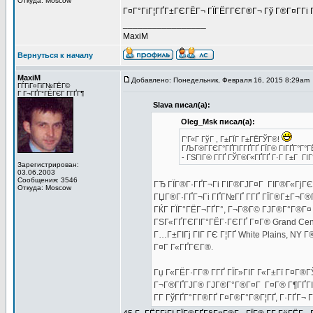
Откуда: Moscow
Г¤Г°ГіГ¦ГҐГ±ГЄГЁГ¬ ГЇГЁГ­ГЄГ®Г¬ Гў Г®Г¤Г­Гі 
_________________
MaxiM
Вернуться к началу
MaxiM
Добавлено: Понедельник, Февраля 16, 2015 8:29am
ГЃГіГ¤ГіГ№ГЁГ©
Г Г¬ГҐГ°ГЁГЄГ Г­ГҐГ¶
Slava писал(а):
Oleg_Msk писал(а):
Г‘Г«Г ГўГ , Г±ГЇГ Г±ГЁГЎГ®!
ГЉГ®Г­ГЄГ°ГҐГІГ­ГҐГҐ ГЇГ® ГІГҐГ°Г°Г
- ГЅГІГ® Г­ГҐ ГЎГ®Г«ГҐГҐ Г·Г Г±Г ГІ
Зарегистрирован:
03.06.2003
Сообщения: 3546
ГЂ ГЇГ®Г·ГҐГ¬Гі ГІГ®ГЈГ¤Г ГІГ®Г«ГјГЄ
Откуда: Moscow
ГЏГ®Г·ГҐГ¬Гі ГҐГ№ГҐ Г­ГҐ ГЇГ®Г±Г¬Г®ГІГ
ГЌГ ГЇГ°ГЁГ¬ГҐГ°, Г¬Г®Г© ГЈГ®Г°Г®Г¤ St
ГЅГ«ГҐГЄГІГ°ГЁГ·ГЄГҐ Г¤Г® Grand Cent
Г…Г±ГІГј ГІГ ГЄ Г¦ГҐ White Plains, NY 
Г¤Г Г«ГҐГЄГ®.
Гџ Г«ГЁГ·Г­Г® Г­ГҐ ГЇГ»ГІГ Г«Г±Гї Г¤Г®Г
Г¬Г®ГҐГЈГ® ГЈГ®Г°Г®Г¤Г Г¤Г® Г¶ГҐГІГ°Г
Г­Г ГўГҐГ°Г­Г®ГҐ Г¤Г®Г°Г®Г¦ГҐ, Г·ГҐГ¬ Г