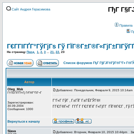
ГђГ Г§Г
Сайт Андрея Герасимова
Правила
П
Г€Г­ГІГҐГ°ГўГјГѕ Гў ГЇГ®Г±Г®Г«ГјГ±ГІГўГ
На страницу
Пред.
1
,
2
,
3
...
21
,
22
,
23
Список форумов ГђГ Г§ГЈГ®ГўГ®Г°Г» Г®ГЎ
Автор
Oleg_Msk
Добавлено: Понедельник, Февраля 9, 2015 10:14am
Г†ГЁГІГҐГ«Гј ГґГ®Г°ГіГ¬Г
Г‘Г«Г ГўГ , Г±ГЇГ Г±ГЁГЎГ®!
Зарегистрирован:
30.09.2004
ГГЄГ®Г«Г Г­ГҐ Г ГЄГІГіГ Г«ГјГ­Г ГЇГ®ГЄГ , Г
Сообщения: 1000
Вернуться к началу
Slava
Добавлено: Вторник, Февраля 10, 2015 10:44pm
Заг