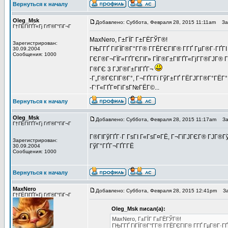
Вернуться к началу
Oleg_Msk
Добавлено: Суббота, Февраля 28, 2015 11:11am
Заг
Г†ГЁГІГҐГ«Гј ГґГ®Г°ГіГ¬Г
MaxNero, Г±ГЇГ Г±ГЁГЎГ®!
Зарегистрирован:
ГЊГ­ГҐ ГіГЇГ®Г°Г­Г® Г­ГЁГЄГІГ® Г­ГҐ ГµГ®Г·ГҐГІ
30.09.2004
Сообщения: 1000
ГЄГ®Г¬ГЇГ«ГҐГЄГІГ» ГЇГ®Г±ГІГҐГ«ГјГ­Г®ГЈГ® 
Г®ГЄ 3 ГЈГ®Г±ГІГҐГ¬
-Г„Г®ГЄГІГ®Г°, Г¬ГҐГ­Гї ГўГ±ГҐ ГЁГЈГ­Г®Г°ГЁГ°
-Г‘Г«ГҐГ¤ГіГѕГ№ГЁГ©...
Вернуться к началу
Oleg_Msk
Добавлено: Суббота, Февраля 28, 2015 11:17am
Заг
Г†ГЁГІГҐГ«Гј ГґГ®Г°ГіГ¬Г
Г®ГІГўГҐГ·Г ГѕГІ Г«ГѕГ¤ГЁ, Г¬ГїГЈГЄГ® ГЈГ®ГўГ
Зарегистрирован:
ГўГ°ГҐГ¬ГҐГ­ГЁ
30.09.2004
Сообщения: 1000
Вернуться к началу
MaxNero
Добавлено: Суббота, Февраля 28, 2015 12:41pm
Заг
Г†ГЁГІГҐГ«Гј ГґГ®Г°ГіГ¬Г
Oleg_Msk писал(а):
MaxNero, Г±ГЇГ Г±ГЁГЎГ®!
ГЊГ­ГҐ ГіГЇГ®Г°Г­Г® Г­ГЁГЄГІГ® Г­ГҐ ГµГ®Г·ГҐ