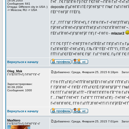
19.04.2005
Г¤Г . Г€ ГЅГІГ® Гў ГЄГ ГЄГ®Г¬-ГІГ® Г±Г¬Г»Г±Г
Сообщения: 641
deposite (ГµГ®ГІГї ГЁ ГўГ®Г§Г°Г Г№Г ГѕГІ Г®ГЇ
Откуда: Different city in USA :)
-> Moscow, RU -> USA
ГЁГ°Г®ГўГ Г­ГЁГї).
Г„Г , Г­ГҐ Г§Г ГЎГіГ¤Гј, Г·ГІГ® ГІГ» Г¬Г®Г¦ГҐГё
ГўГ®Г±ГЇГ®Г«ГјГ§ГіГҐГёГјГ±Гї ГЄГіГЇГ®Г­Г®Г¬. 
ГЁГ±ГЇГ®Г«ГјГ§Г®ГўГ ГІГј Г¬Г®Г© -
mlazar2
Г’Г ГЄ Г¦ГҐ Г¬Г®Г¦Г­Г® Г±ГЇГЁГ±Г ГІГјГ±Гї Г±
Г±ГІГ®ГЁГ¬Г®Г±ГІГј. ГЉ ГЇГ°ГЁГ¬ГҐГ°Гі, ГҐГ±Г«
ГҐГІ Г±ГЄГЁГ¤Г®ГЄ Г§Г Г±Г°Г®ГЄ. Гџ ГІГ ГЄ Г
Вернуться к началу
Oleg_Msk
Добавлено: Среда, Февраля 25, 2015 6:18pm
Загол
Г†ГЁГІГҐГ«Гј ГґГ®Г°ГіГ¬Г
Г’Г® ГҐГ±ГІГј Г¤ГҐГЇГ®Г§ГЁГІ Г®Г±ГІГ ГҐГІГ±Гї 
Зарегистрирован:
Г ГўГІГ®Г¬Г ГІГЁГ·ГҐГ±ГЄГЁ ГўГ®Г§ГўГ°Г Г№Г 
30.09.2004
Сообщения: 1000
Г€ Г­ГҐ Г±Г®ГўГ±ГҐГ¬ ГЇГ®Г­ГїГІГ­Г® ГЇГ°Г® Г±
Г…Г№ГҐ Г®Г¤Г­Г Г±ГІГ°Г Г­Г­Г®Г±ГІГј - Г¤Г®Г¬
Г«Г®ГІГ®ГЄ, Г­Г® Г±ГҐГЈГ®Г¤Г­Гї Гї ГіГўГЁГ¤ГҐГ«
Вернуться к началу
MaxNero
Добавлено: Среда, Февраля 25, 2015 7:01pm
Загол
Г†ГЁГІГҐГ«Гј ГґГ®Г°ГіГ¬Г