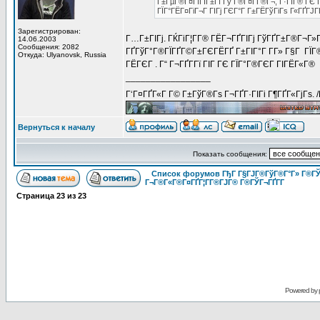
Г±ГµГ®Г¤ГїГІГ±Гї Гў Г®Г¤Г­Г®Г¬, Г·ГІГ® ГЄ Г
ГЇГ°ГЁГ¤ГіГ¬Г ГІГј ГЄГ°Г Г±ГЁГўГіГѕ Г«ГҐГЈГҐ
Зарегистрирован:
Г…Г±ГІГј. ГЌГіГ¦Г­Г® ГЁГ¬ГҐГІГј ГўГҐГ±Г®Г¬Г»Г
14.06.2003
Сообщения: 2082
ГҐГўГ°Г®ГЇГҐГ©Г±ГЄГЁГҐ Г±ГІГ°Г Г­Г» Г§Г ГЇГ®
Откуда: Ulyanovsk, Russia
ГЁГЄГ . Г“ Г¬ГҐГ­Гї ГІГ ГЄ ГЇГ°Г®ГЄГ ГІГЁГ«Г®
_________________
Г‘Г¤ГҐГ«Г Г© Г±ГўГ®Гѕ Г¬ГҐГ·ГІГі Г¶ГҐГ«ГјГѕ. 
Вернуться к началу
Показать сообщения:
Список форумов ГђГ Г§ГЈГ®ГўГ®Г°Г» Г®ГЎ
Г¬Г®Г«Г®Г¤ГҐГ¦Г­Г®ГЈГ® Г®ГЎГ¬ГҐГ­Г
Страница
23
из
23
Powered by