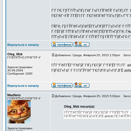
Г’Г ГЄ Г¦ГҐ ГҐГ±ГІГј ГёГ Г±ГІ ГЇГ®ГЇГ Г±ГІГј Г­
ГЄГ®Г¬ГЇГ Г­ГЁГї Г­Г ГЄГ®ГІГ®Г°ГіГѕ ГўГ» Г°Г 
ГЌГ®, Гў ГЎГ®Г«ГјГёГЁГ­Г±ГІГўГҐ Г±Г«ГіГ·Г ГҐГ
Г·ГЁГўГ ГҐГІГ±Гї ГЇГ®Г«Г®Г¦ГЁГІГҐГ«ГјГ­Г®. Г
ГҐГ±Г«ГЁ ГЇГ®Г«ГіГ·Г ГҐГІГҐ Гў ГЇГҐГ°ГўГ»Г© Г
Вернуться к началу
Oleg_Msk
Добавлено: Среда, Февраля 25, 2015 1:50pm
Загол
Г†ГЁГІГҐГ«Гј ГґГ®Г°ГіГ¬Г
ГЃГ°Г®Г­ГЁГ°Г®ГўГ ГІГј ГЄГўГ Г°ГІГЁГ°Гі Г­Г air
Зарегистрирован:
ГўГЄГ«ГѕГ·Г Гї ГіГЎГ®Г°ГЄГі/ГіГ±Г«ГіГЈГЁ air
30.09.2004
Сообщения: 1000
Вернуться к началу
MaxNero
Добавлено: Среда, Февраля 25, 2015 5:02pm
Загол
Г†ГЁГІГҐГ«Гј ГґГ®Г°ГіГ¬Г
Oleg_Msk писал(а):
ГЃГ°Г®Г­ГЁГ°Г®ГўГ ГІГј ГЄГўГ Г°ГІГЁГ°Гі Г­Г 
ГіГЎГ®Г°ГЄГі/ГіГ±Г«ГіГЈГЁ airbnb ГЁ Г¤ГҐГЇ
Зарегистрирован: