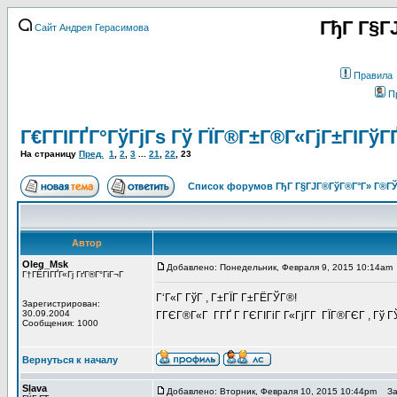
ГђГ Г§Г
Сайт Андрея Герасимова
Правила
П
Г€Г­ГІГҐГ°ГўГјГѕ Гў ГЇГ®Г±Г®Г«ГјГ±ГІГўГ
На страницу
Пред.
1
,
2
,
3
...
21
,
22
,
23
Список форумов ГђГ Г§ГЈГ®ГўГ®Г°Г» Г®ГЎ
Автор
Oleg_Msk
Добавлено: Понедельник, Февраля 9, 2015 10:14am
Г†ГЁГІГҐГ«Гј ГґГ®Г°ГіГ¬Г
Г‘Г«Г ГўГ , Г±ГЇГ Г±ГЁГЎГ®!
Зарегистрирован:
30.09.2004
ГГЄГ®Г«Г Г­ГҐ Г ГЄГІГіГ Г«ГјГ­Г ГЇГ®ГЄГ , Г
Сообщения: 1000
Вернуться к началу
Slava
Добавлено: Вторник, Февраля 10, 2015 10:44pm
Заг