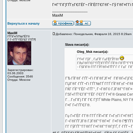
Откуда: Moscow
Г¤Г°ГіГ¦ГҐГ±ГЄГЁГ¬ ГЇГЁГ­ГЄГ®Г¬ Гў Г®Г¤Г­Гі 
_________________
MaxiM
Вернуться к началу
MaxiM
Добавлено: Понедельник, Февраля 16, 2015 8:29am
ГЃГіГ¤ГіГ№ГЁГ©
Г Г¬ГҐГ°ГЁГЄГ Г­ГҐГ¶
Slava писал(а):
Oleg_Msk писал(а):
Г‘Г«Г ГўГ , Г±ГЇГ Г±ГЁГЎГ®!
ГЉГ®Г­ГЄГ°ГҐГІГ­ГҐГҐ ГЇГ® ГІГҐГ°Г°Г
- ГЅГІГ® Г­ГҐ ГЎГ®Г«ГҐГҐ Г·Г Г±Г ГІ
Зарегистрирован:
03.06.2003
Сообщения: 3546
ГЂ ГЇГ®Г·ГҐГ¬Гі ГІГ®ГЈГ¤Г ГІГ®Г«ГјГЄ
Откуда: Moscow
ГЏГ®Г·ГҐГ¬Гі ГҐГ№ГҐ Г­ГҐ ГЇГ®Г±Г¬Г®ГІГ
ГЌГ ГЇГ°ГЁГ¬ГҐГ°, Г¬Г®Г© ГЈГ®Г°Г®Г¤ St
ГЅГ«ГҐГЄГІГ°ГЁГ·ГЄГҐ Г¤Г® Grand Cent
Г…Г±ГІГј ГІГ ГЄ Г¦ГҐ White Plains, NY 
Г¤Г Г«ГҐГЄГ®.
Гџ Г«ГЁГ·Г­Г® Г­ГҐ ГЇГ»ГІГ Г«Г±Гї Г¤Г®Г
Г¬Г®ГҐГЈГ® ГЈГ®Г°Г®Г¤Г Г¤Г® Г¶ГҐГІГ°Г
Г­Г ГўГҐГ°Г­Г®ГҐ Г¤Г®Г°Г®Г¦ГҐ, Г·ГҐГ¬ Г