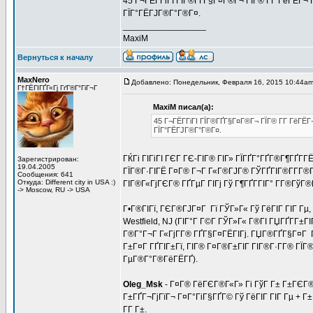
45 Г¬ГЁГ­ГіГІ ГЇГ®ГҐГ§Г¤Г®Г¬ ГЇГ® Г­Г ГёГЁГ¬
ГЇГ°ГЁГЈГ®Г°Г®Г¤.
_________________
MaxiM
Вернуться к началу
MaxNero
Добавлено: Понедельник, Февраля 16, 2015 10:44a
Г†ГЁГІГҐГ«Гј ГґГ®Г°ГіГ¬Г
MaxiM писал(а):
45 Г¬ГЁГ­ГіГІ ГЇГ®ГҐГ§Г¤Г®Г¬ ГЇГ® Г­Г ГёГЁ
ГЇГ°ГЁГЈГ®Г°Г®Г¤.
ГЌГі ГІГіГІ ГЄГ ГЄ-ГІГ® ГІГ» ГЇГҐГ°ГҐГ®Г¶ГҐГ
Зарегистрирован:
19.04.2005
ГЇГ®Г·ГІГЁ Г¤Г® Г¬Г Г«Г®ГЈГ® ГЎГҐГІГ®Г­Г­Г®
Сообщения: 641
Откуда: Different city in USA :)
ГІГ®Г«ГјГЄГ® ГҐГµГ ГІГј Гў Г¶ГҐГ­ГІГ° Г­Г®Гў
-> Moscow, RU -> USA
Г•Г®ГІГї, ГЄГ®ГЈГ¤Г Гї ГЎГ»Г« Гў ГёГІГ ГІГ Гµ,
Westfield, NJ (ГІГ°Г Г©Г­ ГЎГ»Г« Г®ГІ ГЏГҐГ­Г±ГІ
Г®Г°Г¬Г Г«ГјГ­Г® ГҐГ§Г¤ГЁГІГј. ГЏГ®ГҐГ§Г¤Г ГІ
Г±Г¤Г ГҐГІГ±Гї, ГІГ® Г¤Г®Г±ГІГ ГІГ®Г·Г­Г® ГЇ
ГµГ®Г°Г®ГёГЁГҐ).
Oleg_Msk
- Г¤Г® ГёГЄГ®Г«Г» Гі ГўГ Г± Г±ГЄГ®Г
Г±ГҐГ¬ГјГїГ¬ Г¤Г°ГіГ§ГҐГ© Гў ГёГІГ ГІГ Гµ + Г±Г
Г­Г Г±.