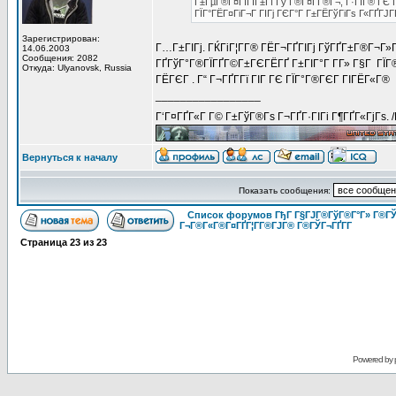
Г±ГµГ®Г¤ГїГІГ±Гї Гў Г®Г¤Г­Г®Г¬, Г·ГІГ® ГЄ Г
ГЇГ°ГЁГ¤ГіГ¬Г ГІГј ГЄГ°Г Г±ГЁГўГіГѕ Г«ГҐГЈГҐ
Зарегистрирован:
Г…Г±ГІГј. ГЌГіГ¦Г­Г® ГЁГ¬ГҐГІГј ГўГҐГ±Г®Г¬Г»Г
14.06.2003
Сообщения: 2082
ГҐГўГ°Г®ГЇГҐГ©Г±ГЄГЁГҐ Г±ГІГ°Г Г­Г» Г§Г ГЇГ®
Откуда: Ulyanovsk, Russia
ГЁГЄГ . Г“ Г¬ГҐГ­Гї ГІГ ГЄ ГЇГ°Г®ГЄГ ГІГЁГ«Г®
_________________
Г‘Г¤ГҐГ«Г Г© Г±ГўГ®Гѕ Г¬ГҐГ·ГІГі Г¶ГҐГ«ГјГѕ. 
Вернуться к началу
Показать сообщения:
Список форумов ГђГ Г§ГЈГ®ГўГ®Г°Г» Г®ГЎ
Г¬Г®Г«Г®Г¤ГҐГ¦Г­Г®ГЈГ® Г®ГЎГ¬ГҐГ­Г
Страница
23
из
23
Powered by