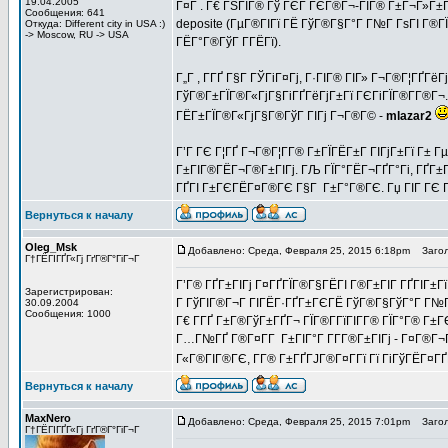
19.04.2005
Г¤Г . Г€ ГЅГІГ® Гў ГЄГ ГЄГ®Г¬-ГІГ® Г±Г¬Г»Г±Г
Сообщения: 641
deposite (ГµГ®ГІГї ГЁ ГўГ®Г§Г°Г Г№Г ГѕГІ Г®ГЇ
Откуда: Different city in USA :)
-> Moscow, RU -> USA
ГЁГ°Г®ГўГ Г­ГЁГї).
Г„Г , Г­ГҐ Г§Г ГЎГіГ¤Гј, Г·ГІГ® ГІГ» Г¬Г®Г¦ГҐГё
ГўГ®Г±ГЇГ®Г«ГјГ§ГіГҐГёГјГ±Гї ГЄГіГЇГ®Г­Г®Г¬. 
ГЁГ±ГЇГ®Г«ГјГ§Г®ГўГ ГІГј Г¬Г®Г© -
mlazar2
Г’Г ГЄ Г¦ГҐ Г¬Г®Г¦Г­Г® Г±ГЇГЁГ±Г ГІГјГ±Гї Г±
Г±ГІГ®ГЁГ¬Г®Г±ГІГј. ГЉ ГЇГ°ГЁГ¬ГҐГ°Гі, ГҐГ±Г«
ГҐГІ Г±ГЄГЁГ¤Г®ГЄ Г§Г Г±Г°Г®ГЄ. Гџ ГІГ ГЄ Г
Вернуться к началу
Oleg_Msk
Добавлено: Среда, Февраля 25, 2015 6:18pm
Загол
Г†ГЁГІГҐГ«Гј ГґГ®Г°ГіГ¬Г
Г’Г® ГҐГ±ГІГј Г¤ГҐГЇГ®Г§ГЁГІ Г®Г±ГІГ ГҐГІГ±Гї 
Зарегистрирован:
Г ГўГІГ®Г¬Г ГІГЁГ·ГҐГ±ГЄГЁ ГўГ®Г§ГўГ°Г Г№Г 
30.09.2004
Сообщения: 1000
Г€ Г­ГҐ Г±Г®ГўГ±ГҐГ¬ ГЇГ®Г­ГїГІГ­Г® ГЇГ°Г® Г±
Г…Г№ГҐ Г®Г¤Г­Г Г±ГІГ°Г Г­Г­Г®Г±ГІГј - Г¤Г®Г¬
Г«Г®ГІГ®ГЄ, Г­Г® Г±ГҐГЈГ®Г¤Г­Гї Гї ГіГўГЁГ¤ГҐГ«
Вернуться к началу
MaxNero
Добавлено: Среда, Февраля 25, 2015 7:01pm
Загол
Г†ГЁГІГҐГ«Гј ГґГ®Г°ГіГ¬Г