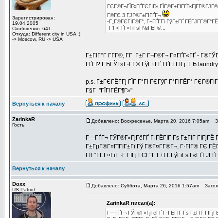
ГЄГ®Г¬ГЇГ«ГҐГЄГІГ» ГЇГ®Г±ГІГҐГ«ГјГ­Г®ГЈГ®
Г®ГЄ 3 ГЈГ®Г±ГІГҐГ¬
Зарегистрирован:
-Г„Г®ГЄГІГ®Г°, Г¬ГҐГ­Гї ГўГ±ГҐ ГЁГЈГ­Г®Г°ГЁ
19.04.2005
-Г‘Г«ГҐГ¤ГіГѕГ№ГЁГ©...
Сообщения: 641
Откуда: Different city in USA :)
-> Moscow, RU -> USA
Г±ГІГ°Г Г­Г­Г®, Г­Г Г±Г Г¬Г®Г¬ Г¤ГҐГ«ГҐ - Г®ГЎ
ГҐГІ? ГЋГЎГ»Г·Г­Г® ГўГ±ГҐ ГҐГ±ГІГј. ГЂ laundr
p.s. Г±ГЄГЁГ­Гј ГЇГ Г°Гі ГЄГўГ Г°ГІГЁГ° ГЄГ®ГІ
Г§Г "ГЇГІГЁГ¶Г»"
Вернуться к началу
ZarinkaR
Добавлено: Воскресенье, Марта 20, 2016 7:05am
Заг
Гость
Г—ГҐГ¬ ГЎГ®Г«ГјГёГҐ Г·ГЁГІГ Гѕ Г±ГІГ ГІГјГЁ Гў
Г±ГµГ®Г¤ГїГІГ±Гї Гў Г®Г¤Г­Г®Г¬, Г·ГІГ® ГЄ ГЁГ
ГЇГ°ГЁГ¤ГіГ¬Г ГІГј ГЄГ°Г Г±ГЁГўГіГѕ Г«ГҐГЈГҐГ­
Вернуться к началу
Doxx
Добавлено: Суббота, Марта 26, 2016 1:57am
Заголов
US Patriot
ZarinkaR писал(а):
Г—ГҐГ¬ ГЎГ®Г«ГјГёГҐ Г·ГЁГІГ Гѕ Г±ГІГ ГІГјГЁ 