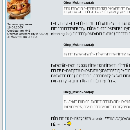
Oleg_Msk писал(а):
Г’Г® ГҐГ±ГІГј Г¤ГҐГЇГ®Г§ГЁГІ Г®Г±ГІГ ГҐГІГ±Г
Г ГўГІГ®Г¬Г ГІГЁГ·ГҐГ±ГЄГЁ ГўГ®Г§ГўГ°Г Г№
Г¤Г , Гі ГўГ«Г Г¤ГҐГ«ГјГ¶Г ГҐГ±ГІГј 48 Г·Г Г±
Зарегистрирован:
19.04.2005
ГЇГ°ГҐГІГҐГ­Г§ГЁГїГµ. ГЌГ® Г¤ГҐГЇГ®Г§ГЁГІ ГўГ±Г
Сообщения: 641
cleaning fee) ГЇГ°ГЁГµГ®Г¤ГїГІ ГµГ®Г§ГїГЁГ­Гі
Откуда: Different city in USA :)
-> Moscow, RU -> USA
Oleg_Msk писал(а):
Г€ Г­ГҐ Г±Г®ГўГ±ГҐГ¬ ГЇГ®Г­ГїГІГ­Г® ГЇГ°Г® 
Г±ГЄГЁГ¤ГЄГ Гў $25 ГЇГ® ГЄГіГЇГ®Г­Гі ГЇГ°ГЁ 
Г­Гі ГЁ Г¬Г®Г¦Г­Г® Г¤Г®ГЈГ®ГўГ®Г°ГЁГІГјГ±Гї 
Г®Г¤ГЁГ­ ГЁГ§ Г Г°ГЈГіГ¬ГҐГ­ГІГ®Гў Г¤Г«Гї ГІ
Г¤Г«Гї ГўГ»Г±ГІГ ГўГ«ГҐГ­ГЁГї Г¶ГҐГ­Г».
Oleg_Msk писал(а):
Г…Г№ГҐ Г®Г¤Г­Г Г±ГІГ°Г Г­Г­Г®Г±ГІГј - Г¤Г®
Г«Г®ГІГ®ГЄ, Г­Г® Г±ГҐГЈГ®Г¤Г­Гї Гї ГіГўГЁГ¤ГҐ
ГЌГі ГІГ ГЄ Г¤ГЁГўГЁГ§ airbnb -
ГЇГ®Г·ГіГўГ±Г
ГЁГ¬Г Г«