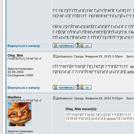
Г’Г ГЄ Г¦ГҐ ГҐГ±ГІГј ГёГ Г±ГІ ГЇГ®ГЇГ Г±ГІГј Г­
ГЄГ®Г¬ГЇГ Г­ГЁГї Г­Г ГЄГ®ГІГ®Г°ГіГѕ ГўГ» Г°Г 
ГЌГ®, Гў ГЎГ®Г«ГјГёГЁГ­Г±ГІГўГҐ Г±Г«ГіГ·Г ГҐГ
Г·ГЁГўГ ГҐГІГ±Гї ГЇГ®Г«Г®Г¦ГЁГІГҐГ«ГјГ­Г®. Г
ГҐГ±Г«ГЁ ГЇГ®Г«ГіГ·Г ГҐГІГҐ Гў ГЇГҐГ°ГўГ»Г© Г
Вернуться к началу
Oleg_Msk
Добавлено: Среда, Февраля 25, 2015 1:50pm
Загол
Г†ГЁГІГҐГ«Гј ГґГ®Г°ГіГ¬Г
ГЃГ°Г®Г­ГЁГ°Г®ГўГ ГІГј ГЄГўГ Г°ГІГЁГ°Гі Г­Г air
Зарегистрирован:
ГўГЄГ«ГѕГ·Г Гї ГіГЎГ®Г°ГЄГі/ГіГ±Г«ГіГЈГЁ air
30.09.2004
Сообщения: 1000
Вернуться к началу
MaxNero
Добавлено: Среда, Февраля 25, 2015 5:02pm
Загол
Г†ГЁГІГҐГ«Гј ГґГ®Г°ГіГ¬Г
Oleg_Msk писал(а):
ГЃГ°Г®Г­ГЁГ°Г®ГўГ ГІГј ГЄГўГ Г°ГІГЁГ°Гі Г­Г 
ГіГЎГ®Г°ГЄГі/ГіГ±Г«ГіГЈГЁ airbnb ГЁ Г¤ГҐГЇ
Зарегистрирован: