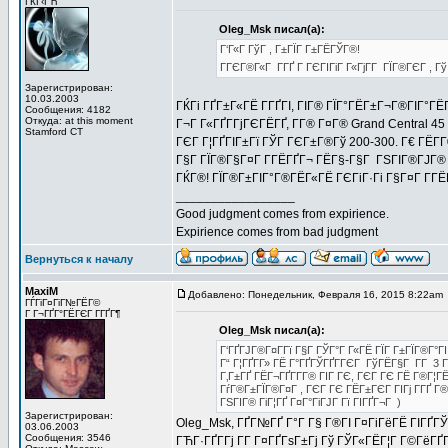
ГЌГ‹ГЋ
Oleg_Msk писал(а):
Г‘Г«Г ГўГ , Г±ГЇГ Г±ГЁГЎГ®!
ГГЄГ®Г«Г Г­ГҐ Г ГЄГІГіГ Г«ГјГ­Г ГЇГ®ГЄГ ,
Зарегистрирован:
10.03.2003
ГЌГі ГҐГ±Г«ГЁ Г­ГҐГІ, ГІГ® ГЇГ°ГЁГ±Г¬Г®ГІГ°ГЁ
Сообщения: 4182
Откуда: at this moment
Г¬Г Г«ГҐГ­ГјГЄГЁГҐ, Г­Г® Г¤Г® Grand Central 4
Stamford CT
ГЄГ Г¦ГҐГІГ±Гї ГЎГ ГЄГ±Г®Гў 200-300. Г€ ГЁГ
Г§Г ГЇГ®Г§Г¤Г Г­ГЁГҐГ¬ ГЁГ§-Г§Г ГЅГІГ®ГЈГ® 
ГЌГ®! ГЇГ®Г±ГІГ°Г®ГЁГ«ГЁ ГЄГіГ·Гі Г§Г¤Г Г­Г
_________________
Good judgment comes from expirience.
Expirience comes from bad judgment
Вернуться к началу
MaxiM
Добавлено: Понедельник, Февраля 16, 2015 8:22am
ГЃГіГ¤ГіГ№ГЁГ©
Г Г¬ГҐГ°ГЁГЄГ Г­ГҐГ¶
Oleg_Msk писал(а):
Г‘ГҐГЈГ®Г¤Г­Гї Г§Г ГЎГ°Г Г«ГЁ ГЇГ Г±ГЇГ®Г°Г
Г“ Г¦ГҐГ­Г» ГЁ Г°ГҐГЎГҐГ­ГЄГ ГўГЁГ§Г Г­Г 3 Г
Г‚Г±ГҐ ГЁГ¬ГҐГ­Г­Г® ГІГ ГЄ, ГЄГ ГЄ ГЁ Г®Г¦Г
ГѓГ®Г±ГЇГ®Г¤Г , ГЄГ ГЄ ГЁГ±ГЄГ ГІГј Г­ГҐ Г
ГЅГІГ® ГіГ¦ГҐ Г¤Г°ГіГЈГ Гї ГІГҐГ¬Г )
Зарегистрирован:
Oleg_Msk, ГҐГ№ГҐ Г°Г Г§ Г®ГІ Г¤ГіГёГЁ ГІГҐГЎ
03.06.2003
Сообщения: 3546
ГЋГ·ГҐГ­Гј Г­Г Г¤ГҐГѕГ±Гј Гў ГЎГ«ГЁГ¦Г Г©ГёГҐ