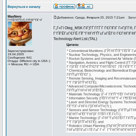
Вернуться к началу
MaxNero
Добавлено: Среда, Февраля 25, 2015 7:21am
Загол
Г†ГЁГІГҐГ«Гј ГґГ®Г°ГіГ¬Г
Г„Г«Гї Oleg_MSK ГіГ¦ГҐ Г­ГҐ Г ГЄГІГіГ Г«ГјГ­Г®,
Г‘ГЇГЁГ±ГЄГЁ ГЇГ°Г®ГґГҐГ±Г±ГЁГ© ГЄГ®ГІГ®Г°Г
Technology Alert List (TAL)
Цитата:
* Conventional Munitions (ГЎГ®ГҐГЇГ°ГЁГЇГ Г±
Зарегистрирован:
19.04.2005
* Nuclear Technology, Physics, and Engineer
Сообщения: 641
* Rocket Systems and Unmanned Air Vehicle (
Откуда: Different city in USA :)
* Navigation, Avionics and Flight Control (
-> Moscow, RU -> USA
Г ГўГЁГ ГЅГ«ГҐГЄГІГ°Г®Г­ГЁГЄГ ГЁ ГіГЇГ°Г Г
* Chemical, Biotechnology and Biomedical E
ГІГҐГµГ­ГЁГЄГ );
* Remote Sensing, Imaging and Reconnaissa
Г°Г Г§ГўГҐГ¤ГЄГЁ);
* Advanced Computer/Microelectronic Techno
ГІГҐГµГ­Г®Г«Г®ГЈГЁГЁ);
* Materials Technology (Г¬Г ГІГҐГ°ГЁГ Г«Г®Гў
* Information Security (ГЁГ­ГґГ®Г°Г¬Г Г¶ГЁГ®Г
* Laser and Directed Energy Systems Techno
ГЇГ°ГїГ¬Г®Г© ГўГ®Г«Г­Г»(?) );
* Sensors and Sensor Technology (ГІГҐГµГ­Г
Г§Г®Г­Г¤ГЁГ°Г®ГўГ Г­ГЁГї ГЁ ГІ.ГЇ.);
* Marine Technology (Г¬Г®Г°Г±ГЄГЁГҐ ГІГҐГ
Г°Г Г§ГўГҐГ¤ГЄГЁ); and
* Robotics Urban Planning (ГђГ®ГЎГ®ГІГ®ГІ
Г®Г±ГЁГІГ±Гї ГЁ Г±Г Г¬Г Г°Г®ГЎГ®ГІГ®ГІГҐГ