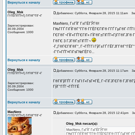
Вернуться к началу
Oleg_Msk
Добавлено: Суббота, Февраля 28, 2015 11:11am
Заг
Г†ГЁГІГҐГ«Гј ГґГ®Г°ГіГ¬Г
MaxNero, Г±ГЇГ Г±ГЁГЎГ®!
Зарегистрирован:
ГЊГ­ГҐ ГіГЇГ®Г°Г­Г® Г­ГЁГЄГІГ® Г­ГҐ ГµГ®Г·ГҐГІ
30.09.2004
Сообщения: 1000
ГЄГ®Г¬ГЇГ«ГҐГЄГІГ» ГЇГ®Г±ГІГҐГ«ГјГ­Г®ГЈГ® 
Г®ГЄ 3 ГЈГ®Г±ГІГҐГ¬
-Г„Г®ГЄГІГ®Г°, Г¬ГҐГ­Гї ГўГ±ГҐ ГЁГЈГ­Г®Г°ГЁГ°
-Г‘Г«ГҐГ¤ГіГѕГ№ГЁГ©...
Вернуться к началу
Oleg_Msk
Добавлено: Суббота, Февраля 28, 2015 11:17am
Заг
Г†ГЁГІГҐГ«Гј ГґГ®Г°ГіГ¬Г
Г®ГІГўГҐГ·Г ГѕГІ Г«ГѕГ¤ГЁ, Г¬ГїГЈГЄГ® ГЈГ®ГўГ
Зарегистрирован:
ГўГ°ГҐГ¬ГҐГ­ГЁ
30.09.2004
Сообщения: 1000
Вернуться к началу
MaxNero
Добавлено: Суббота, Февраля 28, 2015 12:41pm
Заг
Г†ГЁГІГҐГ«Гј ГґГ®Г°ГіГ¬Г
Oleg_Msk писал(а):
MaxNero, Г±ГЇГ Г±ГЁГЎГ®!
ГЊГ­ГҐ ГіГЇГ®Г°Г­Г® Г­ГЁГЄГІГ® Г­ГҐ ГµГ®Г·ГҐ