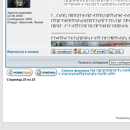
Г±ГµГ®Г¤ГїГІГ±Гї Гў Г®Г¤Г­Г®Г¬, Г·ГІГ® ГЄ Г
ГЇГ°ГЁГ¤ГіГ¬Г ГІГј ГЄГ°Г Г±ГЁГўГіГѕ Г«ГҐГЈГҐ
Зарегистрирован:
Г…Г±ГІГј. ГЌГіГ¦Г­Г® ГЁГ¬ГҐГІГј ГўГҐГ±Г®Г¬Г»Г
14.06.2003
Сообщения: 2082
ГҐГўГ°Г®ГЇГҐГ©Г±ГЄГЁГҐ Г±ГІГ°Г Г­Г» Г§Г ГЇГ®
Откуда: Ulyanovsk, Russia
ГЁГЄГ . Г“ Г¬ГҐГ­Гї ГІГ ГЄ ГЇГ°Г®ГЄГ ГІГЁГ«Г®
_________________
Г‘Г¤ГҐГ«Г Г© Г±ГўГ®Гѕ Г¬ГҐГ·ГІГі Г¶ГҐГ«ГјГѕ. 
Вернуться к началу
Показать сообщения:
Список форумов ГђГ Г§ГЈГ®ГўГ®Г°Г» Г®ГЎ
Г¬Г®Г«Г®Г¤ГҐГ¦Г­Г®ГЈГ® Г®ГЎГ¬ГҐГ­Г
Страница
23
из
23
Powered by