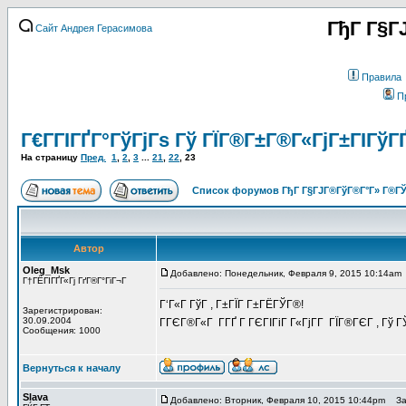
ГђГ Г§Г
Сайт Андрея Герасимова
Правила
П
Г€Г­ГІГҐГ°ГўГјГѕ Гў ГЇГ®Г±Г®Г«ГјГ±ГІГўГ
На страницу
Пред.
1
,
2
,
3
...
21
,
22
,
23
Список форумов ГђГ Г§ГЈГ®ГўГ®Г°Г» Г®ГЎ
Автор
Oleg_Msk
Добавлено: Понедельник, Февраля 9, 2015 10:14am
Г†ГЁГІГҐГ«Гј ГґГ®Г°ГіГ¬Г
Г‘Г«Г ГўГ , Г±ГЇГ Г±ГЁГЎГ®!
Зарегистрирован:
30.09.2004
ГГЄГ®Г«Г Г­ГҐ Г ГЄГІГіГ Г«ГјГ­Г ГЇГ®ГЄГ , Г
Сообщения: 1000
Вернуться к началу
Slava
Добавлено: Вторник, Февраля 10, 2015 10:44pm
Заг