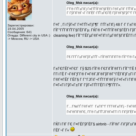
Oleg_Msk писал(а):
Г’Г® ГҐГ±ГІГј Г¤ГҐГЇГ®Г§ГЁГІ Г®Г±ГІГ ГҐГІГ±Г
Г ГўГІГ®Г¬Г ГІГЁГ·ГҐГ±ГЄГЁ ГўГ®Г§ГўГ°Г Г№
Г¤Г , Гі ГўГ«Г Г¤ГҐГ«ГјГ¶Г ГҐГ±ГІГј 48 Г·Г Г±
Зарегистрирован:
19.04.2005
ГЇГ°ГҐГІГҐГ­Г§ГЁГїГµ. ГЌГ® Г¤ГҐГЇГ®Г§ГЁГІ ГўГ±Г
Сообщения: 641
cleaning fee) ГЇГ°ГЁГµГ®Г¤ГїГІ ГµГ®Г§ГїГЁГ­Гі
Откуда: Different city in USA :)
-> Moscow, RU -> USA
Oleg_Msk писал(а):
Г€ Г­ГҐ Г±Г®ГўГ±ГҐГ¬ ГЇГ®Г­ГїГІГ­Г® ГЇГ°Г® 
Г±ГЄГЁГ¤ГЄГ Гў $25 ГЇГ® ГЄГіГЇГ®Г­Гі ГЇГ°ГЁ 
Г­Гі ГЁ Г¬Г®Г¦Г­Г® Г¤Г®ГЈГ®ГўГ®Г°ГЁГІГјГ±Гї 
Г®Г¤ГЁГ­ ГЁГ§ Г Г°ГЈГіГ¬ГҐГ­ГІГ®Гў Г¤Г«Гї ГІ
Г¤Г«Гї ГўГ»Г±ГІГ ГўГ«ГҐГ­ГЁГї Г¶ГҐГ­Г».
Oleg_Msk писал(а):
Г…Г№ГҐ Г®Г¤Г­Г Г±ГІГ°Г Г­Г­Г®Г±ГІГј - Г¤Г®
Г«Г®ГІГ®ГЄ, Г­Г® Г±ГҐГЈГ®Г¤Г­Гї Гї ГіГўГЁГ¤ГҐ
ГЌГі ГІГ ГЄ Г¤ГЁГўГЁГ§ airbnb -
ГЇГ®Г·ГіГўГ±Г
ГЁГ¬Г Г«