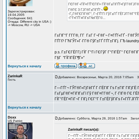
ГЄГ®Г¬ГЇГ«ГҐГЄГІГ» ГЇГ®Г±ГІГҐГ«ГјГ­Г®ГЈГ®
Г®ГЄ 3 ГЈГ®Г±ГІГҐГ¬
Зарегистрирован:
-Г„Г®ГЄГІГ®Г°, Г¬ГҐГ­Гї ГўГ±ГҐ ГЁГЈГ­Г®Г°ГЁ
19.04.2005
-Г‘Г«ГҐГ¤ГіГѕГ№ГЁГ©...
Сообщения: 641
Откуда: Different city in USA :)
-> Moscow, RU -> USA
Г±ГІГ°Г Г­Г­Г®, Г­Г Г±Г Г¬Г®Г¬ Г¤ГҐГ«ГҐ - Г®ГЎ
ГҐГІ? ГЋГЎГ»Г·Г­Г® ГўГ±ГҐ ГҐГ±ГІГј. ГЂ laundr
p.s. Г±ГЄГЁГ­Гј ГЇГ Г°Гі ГЄГўГ Г°ГІГЁГ° ГЄГ®ГІ
Г§Г "ГЇГІГЁГ¶Г»"
Вернуться к началу
ZarinkaR
Добавлено: Воскресенье, Марта 20, 2016 7:05am
Заг
Гость
Г—ГҐГ¬ ГЎГ®Г«ГјГёГҐ Г·ГЁГІГ Гѕ Г±ГІГ ГІГјГЁ Гў
Г±ГµГ®Г¤ГїГІГ±Гї Гў Г®Г¤Г­Г®Г¬, Г·ГІГ® ГЄ ГЁГ
ГЇГ°ГЁГ¤ГіГ¬Г ГІГј ГЄГ°Г Г±ГЁГўГіГѕ Г«ГҐГЈГҐГ­
Вернуться к началу
Doxx
Добавлено: Суббота, Марта 26, 2016 1:57am
Заголов
US Patriot
ZarinkaR писал(а):
Г—ГҐГ¬ ГЎГ®Г«ГјГёГҐ Г·ГЁГІГ Гѕ Г±ГІГ ГІГјГЁ 