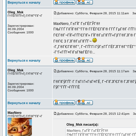
Вернуться к началу
Oleg_Msk
Добавлено: Суббота, Февраля 28, 2015 11:11am
Заг
Г†ГЁГІГҐГ«Гј ГґГ®Г°ГіГ¬Г
MaxNero, Г±ГЇГ Г±ГЁГЎГ®!
Зарегистрирован:
ГЊГ­ГҐ ГіГЇГ®Г°Г­Г® Г­ГЁГЄГІГ® Г­ГҐ ГµГ®Г·ГҐГІ
30.09.2004
Сообщения: 1000
ГЄГ®Г¬ГЇГ«ГҐГЄГІГ» ГЇГ®Г±ГІГҐГ«ГјГ­Г®ГЈГ® 
Г®ГЄ 3 ГЈГ®Г±ГІГҐГ¬
-Г„Г®ГЄГІГ®Г°, Г¬ГҐГ­Гї ГўГ±ГҐ ГЁГЈГ­Г®Г°ГЁГ°
-Г‘Г«ГҐГ¤ГіГѕГ№ГЁГ©...
Вернуться к началу
Oleg_Msk
Добавлено: Суббота, Февраля 28, 2015 11:17am
Заг
Г†ГЁГІГҐГ«Гј ГґГ®Г°ГіГ¬Г
Г®ГІГўГҐГ·Г ГѕГІ Г«ГѕГ¤ГЁ, Г¬ГїГЈГЄГ® ГЈГ®ГўГ
Зарегистрирован:
ГўГ°ГҐГ¬ГҐГ­ГЁ
30.09.2004
Сообщения: 1000
Вернуться к началу
MaxNero
Добавлено: Суббота, Февраля 28, 2015 12:41pm
Заг
Г†ГЁГІГҐГ«Гј ГґГ®Г°ГіГ¬Г
Oleg_Msk писал(а):
MaxNero, Г±ГЇГ Г±ГЁГЎГ®!
ГЊГ­ГҐ ГіГЇГ®Г°Г­Г® Г­ГЁГЄГІГ® Г­ГҐ ГµГ®Г·ГҐ