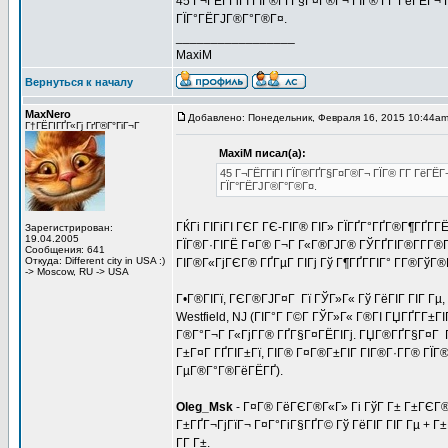
45 Г¬ГЁГ­ГіГІ ГЇГ®ГҐГ§Г¤Г®Г¬ ГЇГ® Г­Г ГёГЁГ¬
ГЇГ°ГЁГЈГ®Г°Г®Г¤.
_________________
MaxiM
Вернуться к началу
MaxNero
Добавлено: Понедельник, Февраля 16, 2015 10:44a
Г†ГЁГІГҐГ«Гј ГґГ®Г°ГіГ¬Г
MaxiM писал(а):
45 Г¬ГЁГ­ГіГІ ГЇГ®ГҐГ§Г¤Г®Г¬ ГЇГ® Г­Г ГёГЁ
ГЇГ°ГЁГЈГ®Г°Г®Г¤.
ГЌГі ГІГіГІ ГЄГ ГЄ-ГІГ® ГІГ» ГЇГҐГ°ГҐГ®Г¶ГҐГ
Зарегистрирован:
19.04.2005
ГЇГ®Г·ГІГЁ Г¤Г® Г¬Г Г«Г®ГЈГ® ГЎГҐГІГ®Г­Г­Г®
Сообщения: 641
Откуда: Different city in USA :)
ГІГ®Г«ГјГЄГ® ГҐГµГ ГІГј Гў Г¶ГҐГ­ГІГ° Г­Г®Гў
-> Moscow, RU -> USA
Г•Г®ГІГї, ГЄГ®ГЈГ¤Г Гї ГЎГ»Г« Гў ГёГІГ ГІГ Гµ,
Westfield, NJ (ГІГ°Г Г©Г­ ГЎГ»Г« Г®ГІ ГЏГҐГ­Г±ГІ
Г®Г°Г¬Г Г«ГјГ­Г® ГҐГ§Г¤ГЁГІГј. ГЏГ®ГҐГ§Г¤Г ГІ
Г±Г¤Г ГҐГІГ±Гї, ГІГ® Г¤Г®Г±ГІГ ГІГ®Г·Г­Г® ГЇ
ГµГ®Г°Г®ГёГЁГҐ).
Oleg_Msk
- Г¤Г® ГёГЄГ®Г«Г» Гі ГўГ Г± Г±ГЄГ®Г
Г±ГҐГ¬ГјГїГ¬ Г¤Г°ГіГ§ГҐГ© Гў ГёГІГ ГІГ Гµ + Г±Г
Г­Г Г±.