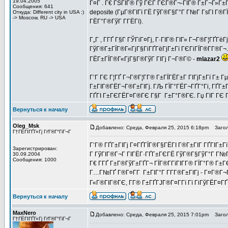
19.04.2005
Г¤Г . Г€ ГЅГІГ® Гў ГЄГ ГЄГ®Г¬-ГІГ® Г±Г¬Г»Г±Г
Сообщения: 641
deposite (ГµГ®ГІГї ГЁ ГўГ®Г§Г°Г Г№Г ГѕГІ Г®ГЇ
Откуда: Different city in USA :)
-> Moscow, RU -> USA
ГЁГ°Г®ГўГ Г­ГЁГї).
Г„Г , Г­ГҐ Г§Г ГЎГіГ¤Гј, Г·ГІГ® ГІГ» Г¬Г®Г¦ГҐГё
ГўГ®Г±ГЇГ®Г«ГјГ§ГіГҐГёГјГ±Гї ГЄГіГЇГ®Г­Г®Г¬. 
ГЁГ±ГЇГ®Г«ГјГ§Г®ГўГ ГІГј Г¬Г®Г© -
mlazar2
Г’Г ГЄ Г¦ГҐ Г¬Г®Г¦Г­Г® Г±ГЇГЁГ±Г ГІГјГ±Гї Г±
Г±ГІГ®ГЁГ¬Г®Г±ГІГј. ГЉ ГЇГ°ГЁГ¬ГҐГ°Гі, ГҐГ±Г«
ГҐГІ Г±ГЄГЁГ¤Г®ГЄ Г§Г Г±Г°Г®ГЄ. Гџ ГІГ ГЄ Г
Вернуться к началу
Oleg_Msk
Добавлено: Среда, Февраля 25, 2015 6:18pm
Загол
Г†ГЁГІГҐГ«Гј ГґГ®Г°ГіГ¬Г
Г’Г® ГҐГ±ГІГј Г¤ГҐГЇГ®Г§ГЁГІ Г®Г±ГІГ ГҐГІГ±Гї 
Зарегистрирован:
Г ГўГІГ®Г¬Г ГІГЁГ·ГҐГ±ГЄГЁ ГўГ®Г§ГўГ°Г Г№Г 
30.09.2004
Сообщения: 1000
Г€ Г­ГҐ Г±Г®ГўГ±ГҐГ¬ ГЇГ®Г­ГїГІГ­Г® ГЇГ°Г® Г±
Г…Г№ГҐ Г®Г¤Г­Г Г±ГІГ°Г Г­Г­Г®Г±ГІГј - Г¤Г®Г¬
Г«Г®ГІГ®ГЄ, Г­Г® Г±ГҐГЈГ®Г¤Г­Гї Гї ГіГўГЁГ¤ГҐГ«
Вернуться к началу
MaxNero
Добавлено: Среда, Февраля 25, 2015 7:01pm
Загол
Г†ГЁГІГҐГ«Гј ГґГ®Г°ГіГ¬Г