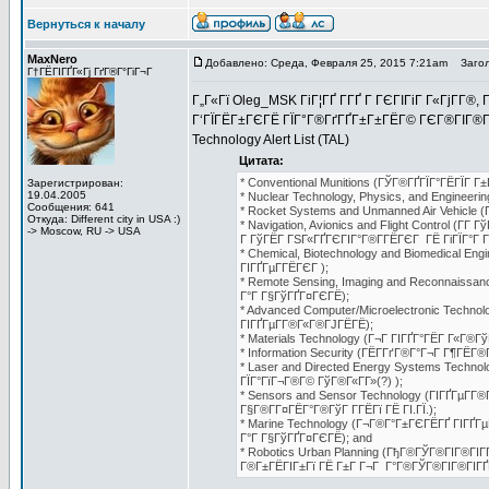
Вернуться к началу
MaxNero
Добавлено: Среда, Февраля 25, 2015 7:21am
Загол
Г†ГЁГІГҐГ«Гј ГґГ®Г°ГіГ¬Г
Г„Г«Гї Oleg_MSK ГіГ¦ГҐ Г­ГҐ Г ГЄГІГіГ Г«ГјГ­Г®,
Г‘ГЇГЁГ±ГЄГЁ ГЇГ°Г®ГґГҐГ±Г±ГЁГ© ГЄГ®ГІГ®Г°Г
Technology Alert List (TAL)
Цитата:
* Conventional Munitions (ГЎГ®ГҐГЇГ°ГЁГЇГ Г±
Зарегистрирован:
19.04.2005
* Nuclear Technology, Physics, and Engineer
Сообщения: 641
* Rocket Systems and Unmanned Air Vehicle (
Откуда: Different city in USA :)
* Navigation, Avionics and Flight Control (
-> Moscow, RU -> USA
Г ГўГЁГ ГЅГ«ГҐГЄГІГ°Г®Г­ГЁГЄГ ГЁ ГіГЇГ°Г Г
* Chemical, Biotechnology and Biomedical E
ГІГҐГµГ­ГЁГЄГ );
* Remote Sensing, Imaging and Reconnaissa
Г°Г Г§ГўГҐГ¤ГЄГЁ);
* Advanced Computer/Microelectronic Techno
ГІГҐГµГ­Г®Г«Г®ГЈГЁГЁ);
* Materials Technology (Г¬Г ГІГҐГ°ГЁГ Г«Г®Гў
* Information Security (ГЁГ­ГґГ®Г°Г¬Г Г¶ГЁГ®Г
* Laser and Directed Energy Systems Techno
ГЇГ°ГїГ¬Г®Г© ГўГ®Г«Г­Г»(?) );
* Sensors and Sensor Technology (ГІГҐГµГ­Г
Г§Г®Г­Г¤ГЁГ°Г®ГўГ Г­ГЁГї ГЁ ГІ.ГЇ.);
* Marine Technology (Г¬Г®Г°Г±ГЄГЁГҐ ГІГҐГ
Г°Г Г§ГўГҐГ¤ГЄГЁ); and
* Robotics Urban Planning (ГђГ®ГЎГ®ГІГ®ГІ
Г®Г±ГЁГІГ±Гї ГЁ Г±Г Г¬Г Г°Г®ГЎГ®ГІГ®ГІГҐГ