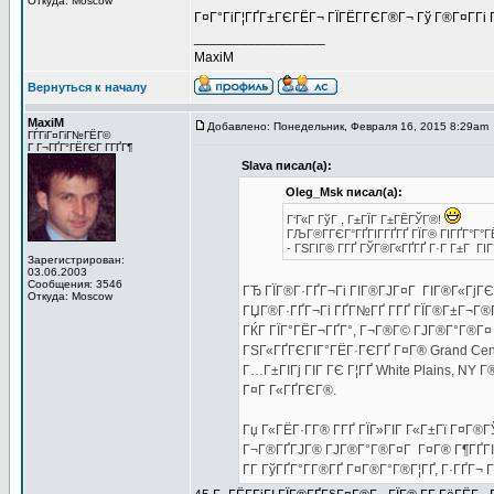
Откуда: Moscow
Г¤Г°ГіГ¦ГҐГ±ГЄГЁГ¬ ГЇГЁГ­ГЄГ®Г¬ Гў Г®Г¤Г­Гі 
_________________
MaxiM
Вернуться к началу
MaxiM
Добавлено: Понедельник, Февраля 16, 2015 8:29am
ГЃГіГ¤ГіГ№ГЁГ©
Г Г¬ГҐГ°ГЁГЄГ Г­ГҐГ¶
Slava писал(а):
Oleg_Msk писал(а):
Г‘Г«Г ГўГ , Г±ГЇГ Г±ГЁГЎГ®!
ГЉГ®Г­ГЄГ°ГҐГІГ­ГҐГҐ ГЇГ® ГІГҐГ°Г°Г
- ГЅГІГ® Г­ГҐ ГЎГ®Г«ГҐГҐ Г·Г Г±Г ГІ
Зарегистрирован:
03.06.2003
Сообщения: 3546
ГЂ ГЇГ®Г·ГҐГ¬Гі ГІГ®ГЈГ¤Г ГІГ®Г«ГјГЄ
Откуда: Moscow
ГЏГ®Г·ГҐГ¬Гі ГҐГ№ГҐ Г­ГҐ ГЇГ®Г±Г¬Г®ГІГ
ГЌГ ГЇГ°ГЁГ¬ГҐГ°, Г¬Г®Г© ГЈГ®Г°Г®Г¤ St
ГЅГ«ГҐГЄГІГ°ГЁГ·ГЄГҐ Г¤Г® Grand Cent
Г…Г±ГІГј ГІГ ГЄ Г¦ГҐ White Plains, NY 
Г¤Г Г«ГҐГЄГ®.
Гџ Г«ГЁГ·Г­Г® Г­ГҐ ГЇГ»ГІГ Г«Г±Гї Г¤Г®Г
Г¬Г®ГҐГЈГ® ГЈГ®Г°Г®Г¤Г Г¤Г® Г¶ГҐГІГ°Г
Г­Г ГўГҐГ°Г­Г®ГҐ Г¤Г®Г°Г®Г¦ГҐ, Г·ГҐГ¬ Г