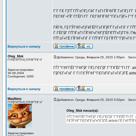
Г’Г ГЄ Г¦ГҐ ГҐГ±ГІГј ГёГ Г±ГІ ГЇГ®ГЇГ Г±ГІГј Г­
ГЄГ®Г¬ГЇГ Г­ГЁГї Г­Г ГЄГ®ГІГ®Г°ГіГѕ ГўГ» Г°Г 
ГЌГ®, Гў ГЎГ®Г«ГјГёГЁГ­Г±ГІГўГҐ Г±Г«ГіГ·Г ГҐГ
Г·ГЁГўГ ГҐГІГ±Гї ГЇГ®Г«Г®Г¦ГЁГІГҐГ«ГјГ­Г®. Г
ГҐГ±Г«ГЁ ГЇГ®Г«ГіГ·Г ГҐГІГҐ Гў ГЇГҐГ°ГўГ»Г© Г
Вернуться к началу
Oleg_Msk
Добавлено: Среда, Февраля 25, 2015 1:50pm
Загол
Г†ГЁГІГҐГ«Гј ГґГ®Г°ГіГ¬Г
ГЃГ°Г®Г­ГЁГ°Г®ГўГ ГІГј ГЄГўГ Г°ГІГЁГ°Гі Г­Г air
Зарегистрирован:
ГўГЄГ«ГѕГ·Г Гї ГіГЎГ®Г°ГЄГі/ГіГ±Г«ГіГЈГЁ air
30.09.2004
Сообщения: 1000
Вернуться к началу
MaxNero
Добавлено: Среда, Февраля 25, 2015 5:02pm
Загол
Г†ГЁГІГҐГ«Гј ГґГ®Г°ГіГ¬Г
Oleg_Msk писал(а):
ГЃГ°Г®Г­ГЁГ°Г®ГўГ ГІГј ГЄГўГ Г°ГІГЁГ°Гі Г­Г 
ГіГЎГ®Г°ГЄГі/ГіГ±Г«ГіГЈГЁ airbnb ГЁ Г¤ГҐГЇ
Зарегистрирован: