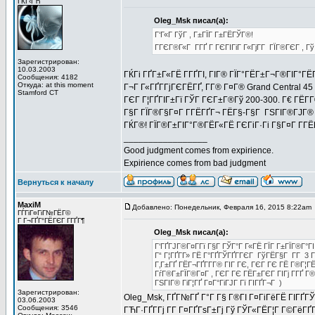
ГЌГ‹ГЋ
Oleg_Msk писал(а):
Г‘Г«Г ГўГ , Г±ГЇГ Г±ГЁГЎГ®!
ГГЄГ®Г«Г Г­ГҐ Г ГЄГІГіГ Г«ГјГ­Г ГЇГ®ГЄГ ,
Зарегистрирован:
10.03.2003
ГЌГі ГҐГ±Г«ГЁ Г­ГҐГІ, ГІГ® ГЇГ°ГЁГ±Г¬Г®ГІГ°ГЁ
Сообщения: 4182
Откуда: at this moment
Г¬Г Г«ГҐГ­ГјГЄГЁГҐ, Г­Г® Г¤Г® Grand Central 4
Stamford CT
ГЄГ Г¦ГҐГІГ±Гї ГЎГ ГЄГ±Г®Гў 200-300. Г€ ГЁГ
Г§Г ГЇГ®Г§Г¤Г Г­ГЁГҐГ¬ ГЁГ§-Г§Г ГЅГІГ®ГЈГ® 
ГЌГ®! ГЇГ®Г±ГІГ°Г®ГЁГ«ГЁ ГЄГіГ·Гі Г§Г¤Г Г­Г
_________________
Good judgment comes from expirience.
Expirience comes from bad judgment
Вернуться к началу
MaxiM
Добавлено: Понедельник, Февраля 16, 2015 8:22am
ГЃГіГ¤ГіГ№ГЁГ©
Г Г¬ГҐГ°ГЁГЄГ Г­ГҐГ¶
Oleg_Msk писал(а):
Г‘ГҐГЈГ®Г¤Г­Гї Г§Г ГЎГ°Г Г«ГЁ ГЇГ Г±ГЇГ®Г°Г
Г“ Г¦ГҐГ­Г» ГЁ Г°ГҐГЎГҐГ­ГЄГ ГўГЁГ§Г Г­Г 3 Г
Г‚Г±ГҐ ГЁГ¬ГҐГ­Г­Г® ГІГ ГЄ, ГЄГ ГЄ ГЁ Г®Г¦Г
ГѓГ®Г±ГЇГ®Г¤Г , ГЄГ ГЄ ГЁГ±ГЄГ ГІГј Г­ГҐ Г
ГЅГІГ® ГіГ¦ГҐ Г¤Г°ГіГЈГ Гї ГІГҐГ¬Г )
Зарегистрирован:
Oleg_Msk, ГҐГ№ГҐ Г°Г Г§ Г®ГІ Г¤ГіГёГЁ ГІГҐГЎ
03.06.2003
Сообщения: 3546
ГЋГ·ГҐГ­Гј Г­Г Г¤ГҐГѕГ±Гј Гў ГЎГ«ГЁГ¦Г Г©ГёГҐ