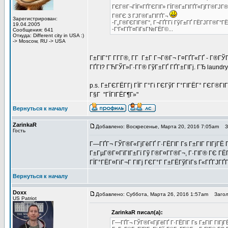
ГЄГ®Г¬ГЇГ«ГҐГЄГІГ» ГЇГ®Г±ГІГҐГ«ГјГ­Г®ГЈГ®
Г®ГЄ 3 ГЈГ®Г±ГІГҐГ¬
Зарегистрирован:
-Г„Г®ГЄГІГ®Г°, Г¬ГҐГ­Гї ГўГ±ГҐ ГЁГЈГ­Г®Г°ГЁ
19.04.2005
-Г‘Г«ГҐГ¤ГіГѕГ№ГЁГ©...
Сообщения: 641
Откуда: Different city in USA :)
-> Moscow, RU -> USA
Г±ГІГ°Г Г­Г­Г®, Г­Г Г±Г Г¬Г®Г¬ Г¤ГҐГ«ГҐ - Г®ГЎ
ГҐГІ? ГЋГЎГ»Г·Г­Г® ГўГ±ГҐ ГҐГ±ГІГј. ГЂ laundr
p.s. Г±ГЄГЁГ­Гј ГЇГ Г°Гі ГЄГўГ Г°ГІГЁГ° ГЄГ®ГІ
Г§Г "ГЇГІГЁГ¶Г»"
Вернуться к началу
ZarinkaR
Добавлено: Воскресенье, Марта 20, 2016 7:05am
Заг
Гость
Г—ГҐГ¬ ГЎГ®Г«ГјГёГҐ Г·ГЁГІГ Гѕ Г±ГІГ ГІГјГЁ Гў
Г±ГµГ®Г¤ГїГІГ±Гї Гў Г®Г¤Г­Г®Г¬, Г·ГІГ® ГЄ ГЁГ
ГЇГ°ГЁГ¤ГіГ¬Г ГІГј ГЄГ°Г Г±ГЁГўГіГѕ Г«ГҐГЈГҐГ­
Вернуться к началу
Doxx
Добавлено: Суббота, Марта 26, 2016 1:57am
Заголов
US Patriot
ZarinkaR писал(а):
Г—ГҐГ¬ ГЎГ®Г«ГјГёГҐ Г·ГЁГІГ Гѕ Г±ГІГ ГІГјГЁ 