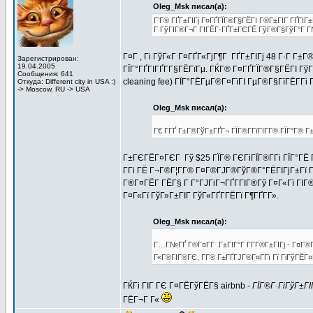
Oleg_Msk писал(а):
Г’Г® ГҐГ±ГІГј Г¤ГҐГЇГ®Г§ГЁГІ Г®Г±ГІГ ГҐГІГ±Г
Г ГўГІГ®Г¬Г ГІГЁГ·ГҐГ±ГЄГЁ ГўГ®Г§ГўГ°Г Г№
Г¤Г , Гі ГўГ«Г Г¤ГҐГ«ГјГ¶Г ГҐГ±ГІГј 48 Г·Г Г±
Зарегистрирован:
19.04.2005
ГЇГ°ГҐГІГҐГ­Г§ГЁГїГµ. ГЌГ® Г¤ГҐГЇГ®Г§ГЁГІ ГўГ±Г
Сообщения: 641
cleaning fee) ГЇГ°ГЁГµГ®Г¤ГїГІ ГµГ®Г§ГїГЁГ­Гі
Откуда: Different city in USA :)
-> Moscow, RU -> USA
Oleg_Msk писал(а):
Г€ Г­ГҐ Г±Г®ГўГ±ГҐГ¬ ГЇГ®Г­ГїГІГ­Г® ГЇГ°Г® 
Г±ГЄГЁГ¤ГЄГ Гў $25 ГЇГ® ГЄГіГЇГ®Г­Гі ГЇГ°ГЁ 
Г­Гі ГЁ Г¬Г®Г¦Г­Г® Г¤Г®ГЈГ®ГўГ®Г°ГЁГІГјГ±Гї 
Г®Г¤ГЁГ­ ГЁГ§ Г Г°ГЈГіГ¬ГҐГ­ГІГ®Гў Г¤Г«Гї ГІ
Г¤Г«Гї ГўГ»Г±ГІГ ГўГ«ГҐГ­ГЁГї Г¶ГҐГ­Г».
Oleg_Msk писал(а):
Г…Г№ГҐ Г®Г¤Г­Г Г±ГІГ°Г Г­Г­Г®Г±ГІГј - Г¤Г®
Г«Г®ГІГ®ГЄ, Г­Г® Г±ГҐГЈГ®Г¤Г­Гї Гї ГіГўГЁГ¤ГҐ
ГЌГі ГІГ ГЄ Г¤ГЁГўГЁГ§ airbnb -
ГЇГ®Г·ГіГўГ±Г
ГЁГ¬Г Г«