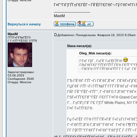
Откуда: Moscow
Г¤Г°ГіГ¦ГҐГ±ГЄГЁГ¬ ГЇГЁГ­ГЄГ®Г¬ Гў Г®Г¤Г­Гі 
_________________
MaxiM
Вернуться к началу
MaxiM
Добавлено: Понедельник, Февраля 16, 2015 8:29am
ГЃГіГ¤ГіГ№ГЁГ©
Г Г¬ГҐГ°ГЁГЄГ Г­ГҐГ¶
Slava писал(а):
Oleg_Msk писал(а):
Г‘Г«Г ГўГ , Г±ГЇГ Г±ГЁГЎГ®!
ГЉГ®Г­ГЄГ°ГҐГІГ­ГҐГҐ ГЇГ® ГІГҐГ°Г°Г
- ГЅГІГ® Г­ГҐ ГЎГ®Г«ГҐГҐ Г·Г Г±Г ГІ
Зарегистрирован:
03.06.2003
Сообщения: 3546
ГЂ ГЇГ®Г·ГҐГ¬Гі ГІГ®ГЈГ¤Г ГІГ®Г«ГјГЄ
Откуда: Moscow
ГЏГ®Г·ГҐГ¬Гі ГҐГ№ГҐ Г­ГҐ ГЇГ®Г±Г¬Г®ГІГ
ГЌГ ГЇГ°ГЁГ¬ГҐГ°, Г¬Г®Г© ГЈГ®Г°Г®Г¤ St
ГЅГ«ГҐГЄГІГ°ГЁГ·ГЄГҐ Г¤Г® Grand Cent
Г…Г±ГІГј ГІГ ГЄ Г¦ГҐ White Plains, NY 
Г¤Г Г«ГҐГЄГ®.
Гџ Г«ГЁГ·Г­Г® Г­ГҐ ГЇГ»ГІГ Г«Г±Гї Г¤Г®Г
Г¬Г®ГҐГЈГ® ГЈГ®Г°Г®Г¤Г Г¤Г® Г¶ГҐГІГ°Г
Г­Г ГўГҐГ°Г­Г®ГҐ Г¤Г®Г°Г®Г¦ГҐ, Г·ГҐГ¬ Г