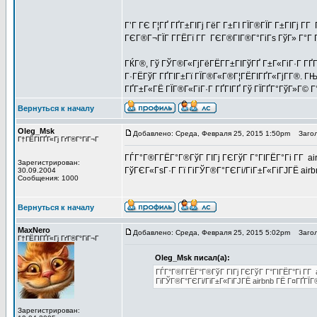
Г’Г ГЄ Г¦ГҐ ГҐГ±ГІГј ГёГ Г±ГІ ГЇГ®ГЇГ Г±ГІГј Г­
ГЄГ®Г¬ГЇГ Г­ГЁГї Г­Г ГЄГ®ГІГ®Г°ГіГѕ ГўГ» Г°Г 
ГЌГ®, Гў ГЎГ®Г«ГјГёГЁГ­Г±ГІГўГҐ Г±Г«ГіГ·Г ГҐГ
Г·ГЁГўГ ГҐГІГ±Гї ГЇГ®Г«Г®Г¦ГЁГІГҐГ«ГјГ­Г®. Г
ГҐГ±Г«ГЁ ГЇГ®Г«ГіГ·Г ГҐГІГҐ Гў ГЇГҐГ°ГўГ»Г© Г
Вернуться к началу
Oleg_Msk
Добавлено: Среда, Февраля 25, 2015 1:50pm
Загол
Г†ГЁГІГҐГ«Гј ГґГ®Г°ГіГ¬Г
ГЃГ°Г®Г­ГЁГ°Г®ГўГ ГІГј ГЄГўГ Г°ГІГЁГ°Гі Г­Г air
Зарегистрирован:
ГўГЄГ«ГѕГ·Г Гї ГіГЎГ®Г°ГЄГі/ГіГ±Г«ГіГЈГЁ air
30.09.2004
Сообщения: 1000
Вернуться к началу
MaxNero
Добавлено: Среда, Февраля 25, 2015 5:02pm
Загол
Г†ГЁГІГҐГ«Гј ГґГ®Г°ГіГ¬Г
Oleg_Msk писал(а):
ГЃГ°Г®Г­ГЁГ°Г®ГўГ ГІГј ГЄГўГ Г°ГІГЁГ°Гі Г­Г 
ГіГЎГ®Г°ГЄГі/ГіГ±Г«ГіГЈГЁ airbnb ГЁ Г¤ГҐГЇ
Зарегистрирован: