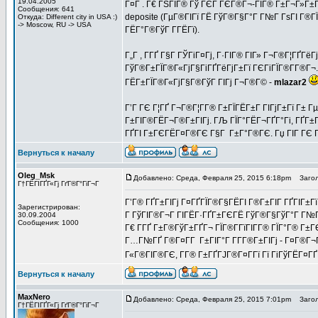
19.04.2005
Г¤Г . Г€ ГЅГІГ® Гў ГЄГ ГЄГ®Г¬-ГІГ® Г±Г¬Г»Г±Г
Сообщения: 641
deposite (ГµГ®ГІГї ГЁ ГўГ®Г§Г°Г Г№Г ГѕГІ Г®ГЇ
Откуда: Different city in USA :)
-> Moscow, RU -> USA
ГЁГ°Г®ГўГ Г­ГЁГї).
Г„Г , Г­ГҐ Г§Г ГЎГіГ¤Гј, Г·ГІГ® ГІГ» Г¬Г®Г¦ГҐГё
ГўГ®Г±ГЇГ®Г«ГјГ§ГіГҐГёГјГ±Гї ГЄГіГЇГ®Г­Г®Г¬. 
ГЁГ±ГЇГ®Г«ГјГ§Г®ГўГ ГІГј Г¬Г®Г© -
mlazar2
Г’Г ГЄ Г¦ГҐ Г¬Г®Г¦Г­Г® Г±ГЇГЁГ±Г ГІГјГ±Гї Г±
Г±ГІГ®ГЁГ¬Г®Г±ГІГј. ГЉ ГЇГ°ГЁГ¬ГҐГ°Гі, ГҐГ±Г«
ГҐГІ Г±ГЄГЁГ¤Г®ГЄ Г§Г Г±Г°Г®ГЄ. Гџ ГІГ ГЄ Г
Вернуться к началу
Oleg_Msk
Добавлено: Среда, Февраля 25, 2015 6:18pm
Загол
Г†ГЁГІГҐГ«Гј ГґГ®Г°ГіГ¬Г
Г’Г® ГҐГ±ГІГј Г¤ГҐГЇГ®Г§ГЁГІ Г®Г±ГІГ ГҐГІГ±Гї 
Зарегистрирован:
Г ГўГІГ®Г¬Г ГІГЁГ·ГҐГ±ГЄГЁ ГўГ®Г§ГўГ°Г Г№Г 
30.09.2004
Сообщения: 1000
Г€ Г­ГҐ Г±Г®ГўГ±ГҐГ¬ ГЇГ®Г­ГїГІГ­Г® ГЇГ°Г® Г±
Г…Г№ГҐ Г®Г¤Г­Г Г±ГІГ°Г Г­Г­Г®Г±ГІГј - Г¤Г®Г¬
Г«Г®ГІГ®ГЄ, Г­Г® Г±ГҐГЈГ®Г¤Г­Гї Гї ГіГўГЁГ¤ГҐГ«
Вернуться к началу
MaxNero
Добавлено: Среда, Февраля 25, 2015 7:01pm
Загол
Г†ГЁГІГҐГ«Гј ГґГ®Г°ГіГ¬Г