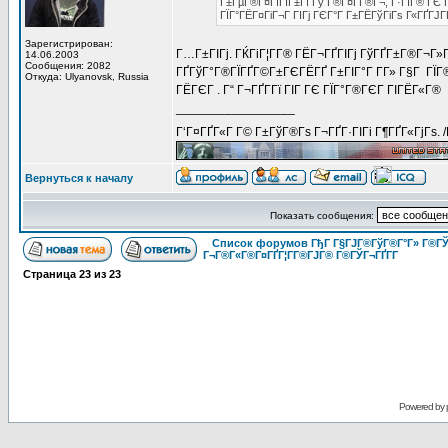
Г±ГµГ®Г¤ГїГІГ±Гї Гў Г®Г¤Г­Г®Г¬, Г·ГІГ® ГЄ Г
ГЇГ°ГЁГ¤ГіГ¬Г ГІГј ГЄГ°Г Г±ГЁГўГіГѕ Г«ГҐГЈГҐ
Зарегистрирован:
Г…Г±ГІГј. ГЌГіГ¦Г­Г® ГЁГ¬ГҐГІГј ГўГҐГ±Г®Г¬Г»Г
14.06.2003
Сообщения: 2082
ГҐГўГ°Г®ГЇГҐГ©Г±ГЄГЁГҐ Г±ГІГ°Г Г­Г» Г§Г ГЇГ®
Откуда: Ulyanovsk, Russia
ГЁГЄГ . Г“ Г¬ГҐГ­Гї ГІГ ГЄ ГЇГ°Г®ГЄГ ГІГЁГ«Г®
_________________
Г‘Г¤ГҐГ«Г Г© Г±ГўГ®Гѕ Г¬ГҐГ·ГІГі Г¶ГҐГ«ГјГѕ. 
Вернуться к началу
Показать сообщения:
Список форумов ГђГ Г§ГЈГ®ГўГ®Г°Г» Г®ГЎ
Г¬Г®Г«Г®Г¤ГҐГ¦Г­Г®ГЈГ® Г®ГЎГ¬ГҐГ­Г
Страница
23
из
23
Powered by