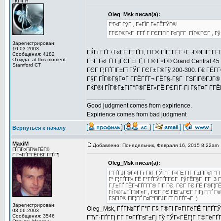
ГЌГ‹ГЋ
Oleg_Msk писал(а):
Г‘Г«Г ГўГ , Г±ГЇГ Г±ГЁГЎГ®!
ГГЄГ®Г«Г Г­ГҐ Г ГЄГІГіГ Г«ГјГ­Г ГЇГ®ГЄГ ,
Зарегистрирован:
10.03.2003
ГЌГі ГҐГ±Г«ГЁ Г­ГҐГІ, ГІГ® ГЇГ°ГЁГ±Г¬Г®ГІГ°ГЁ
Сообщения: 4182
Откуда: at this moment
Г¬Г Г«ГҐГ­ГјГЄГЁГҐ, Г­Г® Г¤Г® Grand Central 4
Stamford CT
ГЄГ Г¦ГҐГІГ±Гї ГЎГ ГЄГ±Г®Гў 200-300. Г€ ГЁГ
Г§Г ГЇГ®Г§Г¤Г Г­ГЁГҐГ¬ ГЁГ§-Г§Г ГЅГІГ®ГЈГ® 
ГЌГ®! ГЇГ®Г±ГІГ°Г®ГЁГ«ГЁ ГЄГіГ·Гі Г§Г¤Г Г­Г
_________________
Good judgment comes from expirience.
Expirience comes from bad judgment
Вернуться к началу
MaxiM
Добавлено: Понедельник, Февраля 16, 2015 8:22am
ГЃГіГ¤ГіГ№ГЁГ©
Г Г¬ГҐГ°ГЁГЄГ Г­ГҐГ¶
Oleg_Msk писал(а):
Г‘ГҐГЈГ®Г¤Г­Гї Г§Г ГЎГ°Г Г«ГЁ ГЇГ Г±ГЇГ®Г°Г
Г“ Г¦ГҐГ­Г» ГЁ Г°ГҐГЎГҐГ­ГЄГ ГўГЁГ§Г Г­Г 3 Г
Г‚Г±ГҐ ГЁГ¬ГҐГ­Г­Г® ГІГ ГЄ, ГЄГ ГЄ ГЁ Г®Г¦Г
ГѓГ®Г±ГЇГ®Г¤Г , ГЄГ ГЄ ГЁГ±ГЄГ ГІГј Г­ГҐ Г
ГЅГІГ® ГіГ¦ГҐ Г¤Г°ГіГЈГ Гї ГІГҐГ¬Г )
Зарегистрирован:
Oleg_Msk, ГҐГ№ГҐ Г°Г Г§ Г®ГІ Г¤ГіГёГЁ ГІГҐГЎ
03.06.2003
Сообщения: 3546
ГЋГ·ГҐГ­Гј Г­Г Г¤ГҐГѕГ±Гј Гў ГЎГ«ГЁГ¦Г Г©ГёГҐ