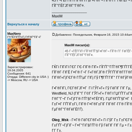
45 Г¬ГЁГ­ГіГІ ГЇГ®ГҐГ§Г¤Г®Г¬ ГЇГ® Г­Г ГёГЁГ¬
ГЇГ°ГЁГЈГ®Г°Г®Г¤.
_________________
MaxiM
Вернуться к началу
MaxNero
Добавлено: Понедельник, Февраля 16, 2015 10:44a
Г†ГЁГІГҐГ«Гј ГґГ®Г°ГіГ¬Г
MaxiM писал(а):
45 Г¬ГЁГ­ГіГІ ГЇГ®ГҐГ§Г¤Г®Г¬ ГЇГ® Г­Г ГёГЁ
ГЇГ°ГЁГЈГ®Г°Г®Г¤.
ГЌГі ГІГіГІ ГЄГ ГЄ-ГІГ® ГІГ» ГЇГҐГ°ГҐГ®Г¶ГҐГ
Зарегистрирован:
19.04.2005
ГЇГ®Г·ГІГЁ Г¤Г® Г¬Г Г«Г®ГЈГ® ГЎГҐГІГ®Г­Г­Г®
Сообщения: 641
Откуда: Different city in USA :)
ГІГ®Г«ГјГЄГ® ГҐГµГ ГІГј Гў Г¶ГҐГ­ГІГ° Г­Г®Гў
-> Moscow, RU -> USA
Г•Г®ГІГї, ГЄГ®ГЈГ¤Г Гї ГЎГ»Г« Гў ГёГІГ ГІГ Гµ,
Westfield, NJ (ГІГ°Г Г©Г­ ГЎГ»Г« Г®ГІ ГЏГҐГ­Г±ГІ
Г®Г°Г¬Г Г«ГјГ­Г® ГҐГ§Г¤ГЁГІГј. ГЏГ®ГҐГ§Г¤Г ГІ
Г±Г¤Г ГҐГІГ±Гї, ГІГ® Г¤Г®Г±ГІГ ГІГ®Г·Г­Г® ГЇ
ГµГ®Г°Г®ГёГЁГҐ).
Oleg_Msk
- Г¤Г® ГёГЄГ®Г«Г» Гі ГўГ Г± Г±ГЄГ®Г
Г±ГҐГ¬ГјГїГ¬ Г¤Г°ГіГ§ГҐГ© Гў ГёГІГ ГІГ Гµ + Г±Г
Г­Г Г±.