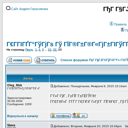
ГђГ Г§Г
Сайт Андрея Герасимова
Правила
П
Г€Г­ГІГҐГ°ГўГјГѕ Гў ГЇГ®Г±Г®Г«ГјГ±ГІГўГ
На страницу
Пред.
1
,
2
,
3
...
21
,
22
,
23
Список форумов ГђГ Г§ГЈГ®ГўГ®Г°Г» Г®ГЎ
Автор
Oleg_Msk
Добавлено: Понедельник, Февраля 9, 2015 10:14am
Г†ГЁГІГҐГ«Гј ГґГ®Г°ГіГ¬Г
Г‘Г«Г ГўГ , Г±ГЇГ Г±ГЁГЎГ®!
Зарегистрирован:
30.09.2004
ГГЄГ®Г«Г Г­ГҐ Г ГЄГІГіГ Г«ГјГ­Г ГЇГ®ГЄГ , Г
Сообщения: 1000
Вернуться к началу
Slava
Добавлено: Вторник, Февраля 10, 2015 10:44pm
Заг