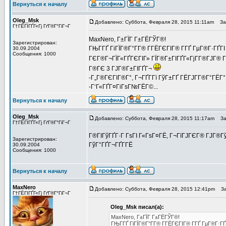
Вернуться к началу
Oleg_Msk
Добавлено: Суббота, Февраля 28, 2015 11:11am
Заг
Г†ГЁГІГҐГ«Гј ГґГ®Г°ГіГ¬Г
MaxNero, Г±ГЇГ Г±ГЁГЎГ®!
Зарегистрирован:
ГЊГ­ГҐ ГіГЇГ®Г°Г­Г® Г­ГЁГЄГІГ® Г­ГҐ ГµГ®Г·ГҐГІ
30.09.2004
Сообщения: 1000
ГЄГ®Г¬ГЇГ«ГҐГЄГІГ» ГЇГ®Г±ГІГҐГ«ГјГ­Г®ГЈГ® 
Г®ГЄ 3 ГЈГ®Г±ГІГҐГ¬
-Г„Г®ГЄГІГ®Г°, Г¬ГҐГ­Гї ГўГ±ГҐ ГЁГЈГ­Г®Г°ГЁГ°
-Г‘Г«ГҐГ¤ГіГѕГ№ГЁГ©...
Вернуться к началу
Oleg_Msk
Добавлено: Суббота, Февраля 28, 2015 11:17am
Заг
Г†ГЁГІГҐГ«Гј ГґГ®Г°ГіГ¬Г
Г®ГІГўГҐГ·Г ГѕГІ Г«ГѕГ¤ГЁ, Г¬ГїГЈГЄГ® ГЈГ®ГўГ
Зарегистрирован:
ГўГ°ГҐГ¬ГҐГ­ГЁ
30.09.2004
Сообщения: 1000
Вернуться к началу
MaxNero
Добавлено: Суббота, Февраля 28, 2015 12:41pm
Заг
Г†ГЁГІГҐГ«Гј ГґГ®Г°ГіГ¬Г
Oleg_Msk писал(а):
MaxNero, Г±ГЇГ Г±ГЁГЎГ®!
ГЊГ­ГҐ ГіГЇГ®Г°Г­Г® Г­ГЁГЄГІГ® Г­ГҐ ГµГ®Г·ГҐ