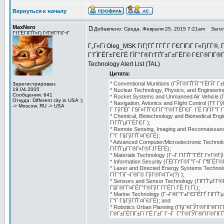
Вернуться к началу
MaxNero
Добавлено: Среда, Февраля 25, 2015 7:21am
Загол
Г†ГЁГІГҐГ«Гј ГґГ®Г°ГіГ¬Г
Г„Г«Гї Oleg_MSK ГіГ¦ГҐ Г­ГҐ Г ГЄГІГіГ Г«ГјГ­Г®,
Г‘ГЇГЁГ±ГЄГЁ ГЇГ°Г®ГґГҐГ±Г±ГЁГ© ГЄГ®ГІГ®Г°Г
Technology Alert List (TAL)
Цитата:
* Conventional Munitions (ГЎГ®ГҐГЇГ°ГЁГЇГ Г±
Зарегистрирован:
19.04.2005
* Nuclear Technology, Physics, and Engineer
Сообщения: 641
* Rocket Systems and Unmanned Air Vehicle (
Откуда: Different city in USA :)
* Navigation, Avionics and Flight Control (
-> Moscow, RU -> USA
Г ГўГЁГ ГЅГ«ГҐГЄГІГ°Г®Г­ГЁГЄГ ГЁ ГіГЇГ°Г Г
* Chemical, Biotechnology and Biomedical E
ГІГҐГµГ­ГЁГЄГ );
* Remote Sensing, Imaging and Reconnaissa
Г°Г Г§ГўГҐГ¤ГЄГЁ);
* Advanced Computer/Microelectronic Techno
ГІГҐГµГ­Г®Г«Г®ГЈГЁГЁ);
* Materials Technology (Г¬Г ГІГҐГ°ГЁГ Г«Г®Гў
* Information Security (ГЁГ­ГґГ®Г°Г¬Г Г¶ГЁГ®Г
* Laser and Directed Energy Systems Techno
ГЇГ°ГїГ¬Г®Г© ГўГ®Г«Г­Г»(?) );
* Sensors and Sensor Technology (ГІГҐГµГ­Г
Г§Г®Г­Г¤ГЁГ°Г®ГўГ Г­ГЁГї ГЁ ГІ.ГЇ.);
* Marine Technology (Г¬Г®Г°Г±ГЄГЁГҐ ГІГҐГ
Г°Г Г§ГўГҐГ¤ГЄГЁ); and
* Robotics Urban Planning (ГђГ®ГЎГ®ГІГ®ГІ
Г®Г±ГЁГІГ±Гї ГЁ Г±Г Г¬Г Г°Г®ГЎГ®ГІГ®ГІГҐГ