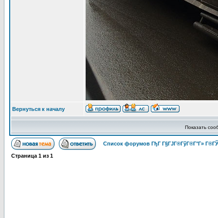
Вернуться к началу
Показать соо
Список форумов ГђГ Г§ГЈГ®ГўГ®Г°Г» Г®ГЎ
Страница
1
из
1