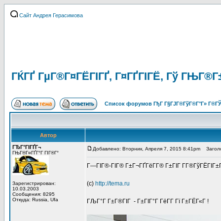
Сайт Андрея Герасимова
ГЌГҐ ГµГ®Г¤ГЁГІГҐ, Г¤ГҐГІГЁ, Гў ГЊГ®Г±Г
Список форумов ГђГ Г§ГЈГ®ГўГ®Г°Г» Г®ГЎ
Автор
ГЂГ°ГІГҐГ¬
Добавлено: Вторник, Апреля 7, 2015 8:41pm
Заголов
ГЊГ®Г¤ГҐГ°Г ГІГ®Г°
Г—ГІГ®-ГІГ® Г±Г¬ГҐГёГ­Г® Г±ГІГ Г­Г®ГўГЁГІГ±Гї,
(c)
http://tema.ru
Зарегистрирован:
10.03.2003
Сообщения: 8295
Откуда: Russia, Ufa
ГЉГ°Г Г±Г®ГІГ - Г±ГІГ°Г ГёГ­Г Гї Г±ГЁГ«Г !