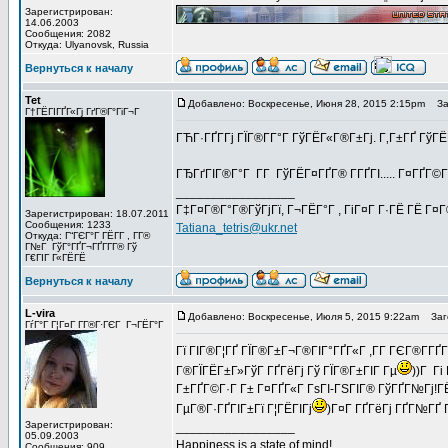
Зарегистрирован:
14.06.2003
Сообщения: 2082
Откуда: Ulyanovsk, Russia
Вернуться к началу
Tet
Добавлено: Воскресенье, Июня 28, 2015 2:15pm
Заг
Г†ГЁГІГҐГ«Гј ГґГ®Г°ГіГ¬Г
ГЋГ·ГҐГ­Гј ГЇГ®Г­Г°Г ГўГЁГ«Г®Г±Гј. Г‚Г±ГҐ ГўГ
ГЂГґГІГ®Г°Г Г­Г ГўГЁГ¤ГҐГ® Г­ГҐГІ..... Г¤ГҐГ©Г±Г
_________________
Г‡Г¤Г®Г°Г®ГўГјГї, Г¬ГЁГ°Г , ГіГ¤Г Г·ГЁ ГЁ Г¤
Зарегистрирован: 18.07.2011
Сообщения: 1233
Tatiana_tetris@ukr.net
Откуда: Г“ГЄГ°Г ГЁГ­Г , Г­Г®
Г№Г ГўГ°ГҐГ¬ГҐГ­Г­Г® Гў
Г€ГІГ Г«ГЁГЁ
Вернуться к началу
L-vira
Добавлено: Воскресенье, Июля 5, 2015 9:22am
Заго
ГѓГ°Г Г¦Г¤Г Г­Г®Г·ГЄГ Г¬ГЁГ°Г
Гї ГІГ®Г¦ГҐ ГЇГ®Г±Г¬Г®ГІГ°ГҐГ«Г ,Г­Г ГЄГ®Г­ГҐ
Г®ГЇГЁГ±Г»ГўГ ГҐГёГј Гў ГЇГ®Г±ГІГ Гµ
))Г Гі
Г±ГҐГ©Г·Г Г± Г¤ГҐГ«Г ГѕГІ-ГЅГІГ® ГўГҐГ№Гј!Г
ГµГ®Г·ГҐГІГ±Гї Г¦ГЁГІГј
)Г¤Г ГҐГёГј ГҐГ№ГҐ
Зарегистрирован:
_________________
05.09.2003
Happiness is a state of mind!
Сообщения: 909