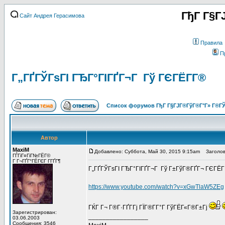
ГђГ Г§Г
Сайт Андрея Герасимова
Правила
П
Г„ГҐГЎГѕГІ ГЂГ°ГІГҐГ¬Г Гў ГЄГЁГ­Г®
Список форумов ГђГ Г§ГЈГ®ГўГ®Г°Г» Г®ГЎ
Автор
MaxiM
Добавлено: Суббота, Май 30, 2015 9:15am
Заголово
ГЃГіГ¤ГіГ№ГЁГ©
Г Г¬ГҐГ°ГЁГЄГ Г­ГҐГ¶
Г„ГҐГЎГѕГІ ГЂГ°ГІГҐГ¬Г Гў Г±ГўГ®ГҐГ¬ ГЄГЁГ­
https://www.youtube.com/watch?v=xGwTlaW5ZEg
ГЌГ Г¬ Г®Г·ГҐГ­Гј ГЇГ®Г­Г°Г ГўГЁГ«Г®Г±Гј
Зарегистрирован:
_________________
03.06.2003
Сообщения: 3546