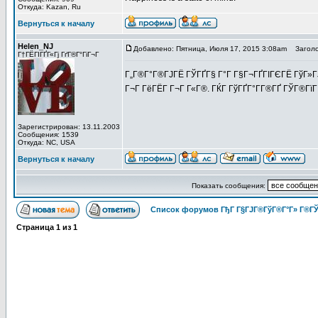
Откуда: Kazan, Ru
Вернуться к началу
Helen_NJ
Добавлено: Пятница, Июля 17, 2015 3:08am
Заголо
Г†ГЁГІГҐГ«Гј ГґГ®Г°ГіГ¬Г
Г„Г®Г°Г®ГЈГЁ ГЎГҐГ§ Г°Г Г§Г¬ГҐГІГЄГЁ ГўГ»ГЈ
Г¬Г ГёГЁГ­ Г¬Г Г«Г®. ГЌГ ГўГҐГ°Г­Г®ГҐ ГЎГ®ГїГ
Зарегистрирован: 13.11.2003
Сообщения: 1539
Откуда: NC, USA
Вернуться к началу
Показать сообщения:
Список форумов ГђГ Г§ГЈГ®ГўГ®Г°Г» Г®ГЎ
Страница
1
из
1