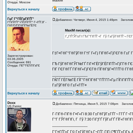
MaxiM
Откуда: Moscow
Вернуться к началу
ГџГ­ Г”ГЁГµГІГҐГ°
Добавлено: Четверг, Июня 4, 2015 1:49pm
Заголовок
Г‘ГіГЇГҐГ°-ГЇГіГЇГҐГ° Г¬ГҐГЈГ -
Г®ГґГґГІГ®ГЇГ№ГЁГЄ
MaxiM писал(а):
Г„ГҐГЎГѕГІ ГЂГ°ГІГҐГ¬Г Гў Г±ГўГ®ГҐГ¬ ГЄГ
Г‡Г¤Г®Г°Г®ГўГ®! Г†Г Г«Гј ГІГ®Г«ГјГЄГ® Г±Г Г
Зарегистрирован:
03.06.2005
Сообщения: 691
ГЂ ГўГ®Г®ГЎГ№ГҐ ГіГ¤ГЁГўГЁГІГҐГ«ГјГ­Г® ГЄГ 
Откуда: Г€Г°ГЄГіГІГ±ГЄ
ГІГ ГЄГ®ГҐ ГІГ®Г«ГјГЄГ® ГЇГ®Г§Г¤Г­ГҐГ© Г­Г®Г·
_________________
ГЌГҐ ГЁГ№ГЁ ГЇГ°Г®ГІГ®Г°ГҐГ­Г­Г»Гµ ГЇГіГІГҐГ©
Г±ГўГ®Г© Г±Г«ГҐГ¤
Вернуться к началу
Doxx
Добавлено: Пятница, Июня 5, 2015 7:08pm
Заголов
US Patriot
Г·ГІГ®-ГІГ® Г¤Г«Гї 8:30 Г±Г®ГўГ±ГҐГ¬ Г­ГҐ Г¬Г­
Г°Г ГЎГ®ГІГі, Г Гў 7:30 ГіГ¦ГҐ ГўГ±ГҐ ГЇГ«Г®ГІГ­
_________________
Г‘Г¤ГҐГ«Г Г© Г±ГўГ®Гѕ Г¬ГҐГ·ГІГі Г¶ГҐГ«ГјГѕ. 