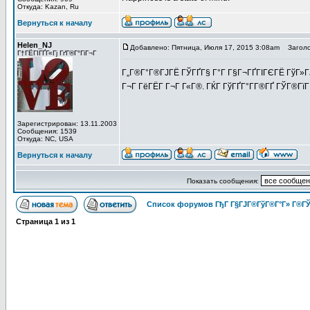
Откуда: Kazan, Ru
Вернуться к началу
Helen_NJ
Добавлено: Пятница, Июля 17, 2015 3:08am
Заголо
Г†ГЁГІГҐГ«Гј ГґГ®Г°ГіГ¬Г
Г„Г®Г°Г®ГЈГЁ ГЎГҐГ§ Г°Г Г§Г¬ГҐГІГЄГЁ ГўГ»ГЈ
Г¬Г ГёГЁГ­ Г¬Г Г«Г®. ГЌГ ГўГҐГ°Г­Г®ГҐ ГЎГ®ГїГ
Зарегистрирован: 13.11.2003
Сообщения: 1539
Откуда: NC, USA
Вернуться к началу
Показать сообщения:
Список форумов ГђГ Г§ГЈГ®ГўГ®Г°Г» Г®ГЎ
Страница
1
из
1