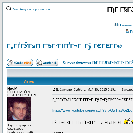
ГђГ Г§Г
Сайт Андрея Герасимова
Правила
П
Г„ГҐГЎГѕГІ ГЂГ°ГІГҐГ¬Г Гў ГЄГЁГ­Г®
Список форумов ГђГ Г§ГЈГ®ГўГ®Г°Г» Г®ГЎ
Автор
MaxiM
Добавлено: Суббота, Май 30, 2015 9:15am
Заголово
ГЃГіГ¤ГіГ№ГЁГ©
Г Г¬ГҐГ°ГЁГЄГ Г­ГҐГ¶
Г„ГҐГЎГѕГІ ГЂГ°ГІГҐГ¬Г Гў Г±ГўГ®ГҐГ¬ ГЄГЁГ­
https://www.youtube.com/watch?v=xGwTlaW5ZEg
ГЌГ Г¬ Г®Г·ГҐГ­Гј ГЇГ®Г­Г°Г ГўГЁГ«Г®Г±Гј
Зарегистрирован:
_________________
03.06.2003
Сообщения: 3546