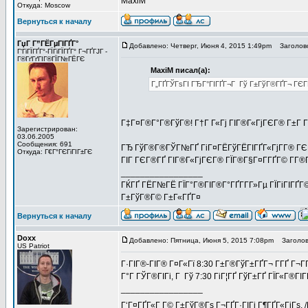
MaxiM
Откуда: Moscow
Вернуться к началу
ГџГ­ Г”ГЁГµГІГҐГ°
Добавлено: Четверг, Июня 4, 2015 1:49pm
Заголовок
Г‘ГіГЇГҐГ°-ГЇГіГЇГҐГ° Г¬ГҐГЈГ -
Г®ГґГґГІГ®ГЇГ№ГЁГЄ
MaxiM писал(а):
Г„ГҐГЎГѕГІ ГЂГ°ГІГҐГ¬Г Гў Г±ГўГ®ГҐГ¬ ГЄГ
Г‡Г¤Г®Г°Г®ГўГ®! Г†Г Г«Гј ГІГ®Г«ГјГЄГ® Г±Г Г
Зарегистрирован:
03.06.2005
Сообщения: 691
ГЂ ГўГ®Г®ГЎГ№ГҐ ГіГ¤ГЁГўГЁГІГҐГ«ГјГ­Г® ГЄГ 
Откуда: Г€Г°ГЄГіГІГ±ГЄ
ГІГ ГЄГ®ГҐ ГІГ®Г«ГјГЄГ® ГЇГ®Г§Г¤Г­ГҐГ© Г­Г®Г·
_________________
ГЌГҐ ГЁГ№ГЁ ГЇГ°Г®ГІГ®Г°ГҐГ­Г­Г»Гµ ГЇГіГІГҐГ©
Г±ГўГ®Г© Г±Г«ГҐГ¤
Вернуться к началу
Doxx
Добавлено: Пятница, Июня 5, 2015 7:08pm
Заголов
US Patriot
Г·ГІГ®-ГІГ® Г¤Г«Гї 8:30 Г±Г®ГўГ±ГҐГ¬ Г­ГҐ Г¬Г­
Г°Г ГЎГ®ГІГі, Г Гў 7:30 ГіГ¦ГҐ ГўГ±ГҐ ГЇГ«Г®ГІГ­
_________________
Г‘Г¤ГҐГ«Г Г© Г±ГўГ®Гѕ Г¬ГҐГ·ГІГі Г¶ГҐГ«ГјГѕ. 