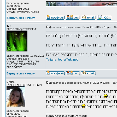
Зарегистрирован:
14.06.2003
Сообщения: 2082
Откуда: Ulyanovsk, Russia
Вернуться к началу
Tet
Добавлено: Воскресенье, Июня 28, 2015 2:15pm
Заг
Г†ГЁГІГҐГ«Гј ГґГ®Г°ГіГ¬Г
ГЋГ·ГҐГ­Гј ГЇГ®Г­Г°Г ГўГЁГ«Г®Г±Гј. Г‚Г±ГҐ ГўГ
ГЂГґГІГ®Г°Г Г­Г ГўГЁГ¤ГҐГ® Г­ГҐГІ..... Г¤ГҐГ©Г±Г
_________________
Г‡Г¤Г®Г°Г®ГўГјГї, Г¬ГЁГ°Г , ГіГ¤Г Г·ГЁ ГЁ Г¤
Зарегистрирован: 18.07.2011
Сообщения: 1233
Tatiana_tetris@ukr.net
Откуда: Г“ГЄГ°Г ГЁГ­Г , Г­Г®
Г№Г ГўГ°ГҐГ¬ГҐГ­Г­Г® Гў
Г€ГІГ Г«ГЁГЁ
Вернуться к началу
L-vira
Добавлено: Воскресенье, Июля 5, 2015 9:22am
Заго
ГѓГ°Г Г¦Г¤Г Г­Г®Г·ГЄГ Г¬ГЁГ°Г
Гї ГІГ®Г¦ГҐ ГЇГ®Г±Г¬Г®ГІГ°ГҐГ«Г ,Г­Г ГЄГ®Г­ГҐ
Г®ГЇГЁГ±Г»ГўГ ГҐГёГј Гў ГЇГ®Г±ГІГ Гµ
))Г Гі
Г±ГҐГ©Г·Г Г± Г¤ГҐГ«Г ГѕГІ-ГЅГІГ® ГўГҐГ№Гј!Г
ГµГ®Г·ГҐГІГ±Гї Г¦ГЁГІГј
)Г¤Г ГҐГёГј ГҐГ№ГҐ
Зарегистрирован:
_________________
05.09.2003
Happiness is a state of mind!
Сообщения: 909