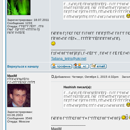
Г…Г±ГІГј ГЁ ГЇГ®Г§ГЁГІГЁГў - Гі Г­Г Г°Г®Г¤Г 
Г­Г»ГҐ ГЄГ­ГЁГЈГЁ. ГЌГ Г­ГҐГ¤ГҐГ«ГҐ ГўГ®ГІ Г
ГіГ¦ГҐ Г¤Г ГўГ­Г® Г­ГҐГІ, ГҐГ±Г«ГЁ ГЎ Г­ГҐ ГЎ
Г·ГҐГ«Г®ГўГҐГЄ Г­ГҐ Г¬Г®ГЈ Г¤Г®Г©ГІГЁ.
Зарегистрирован: 18.07.2011
Сообщения: 1233
Откуда: Г“ГЄГ°Г ГЁГ­Г , Г­Г®
Г№Г ГўГ°ГҐГ¬ГҐГ­Г­Г® Гў
Г€ГІГ Г«ГЁГЁ
ГќГІГ® Г¦ ГЄГ ГЄГ Гї Г®Г­Г ГІГїГ¦ГҐГ«Г Гї! Г’
ГЇГ®Г«ГіГ·ГЁГ«.... Г­ГҐГЇГ°ГЁГїГІГ­Г®Г±ГІГј.
_________________
Г‡Г¤Г®Г°Г®ГўГјГї, Г¬ГЁГ°Г , ГіГ¤Г Г·ГЁ ГЁ Г¤
Tatiana_tetris@ukr.net
Вернуться к началу
MaxiM
Добавлено: Четверг, Октября 1, 2015 4:32pm
Заголо
ГЃГіГ¤ГіГ№ГЁГ©
Г Г¬ГҐГ°ГЁГЄГ Г­ГҐГ¶
Hashish писал(а):
Г…Г±ГІГј ГЁ ГЇГ®Г§ГЁГІГЁГў - Гі Г­Г Г°Г®Г¤Г 
Г­Г»ГҐ ГЄГ­ГЁГЈГЁ. ГЌГ Г­ГҐГ¤ГҐГ«ГҐ ГўГ®ГІ Г
ГіГ¦ГҐ Г¤Г ГўГ­Г® Г­ГҐГІ, ГҐГ±Г«ГЁ ГЎ Г­ГҐ ГЎ
Г·ГҐГ«Г®ГўГҐГЄ Г­ГҐ Г¬Г®ГЈ Г¤Г®Г©ГІГЁ.
Зарегистрирован:
03.06.2003
ГќГІГ® Г°ГҐГЄГ®Г°Г¤ Г°ГҐГЄГ®Г°Г¤Г®Гў
Сообщения: 3546
Откуда: Moscow
_________________
MaxiM