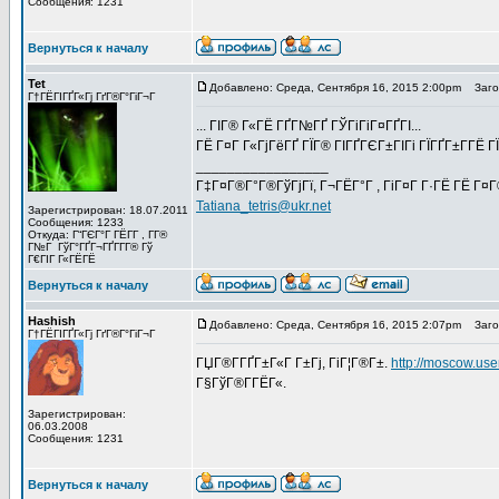
Сообщения: 1231
Вернуться к началу
Tet
Добавлено: Среда, Сентября 16, 2015 2:00pm
Загол
Г†ГЁГІГҐГ«Гј ГґГ®Г°ГіГ¬Г
... ГІГ® Г«ГЁ ГҐГ№ГҐ ГЎГіГіГ¤ГҐГІ...
ГЁ Г¤Г Г«ГјГёГҐ ГЇГ® ГІГҐГЄГ±ГІГі ГЇГҐГ±Г­ГЁ 
_________________
Г‡Г¤Г®Г°Г®ГўГјГї, Г¬ГЁГ°Г , ГіГ¤Г Г·ГЁ ГЁ Г¤
Tatiana_tetris@ukr.net
Зарегистрирован: 18.07.2011
Сообщения: 1233
Откуда: Г“ГЄГ°Г ГЁГ­Г , Г­Г®
Г№Г ГўГ°ГҐГ¬ГҐГ­Г­Г® Гў
Г€ГІГ Г«ГЁГЁ
Вернуться к началу
Hashish
Добавлено: Среда, Сентября 16, 2015 2:07pm
Загол
Г†ГЁГІГҐГ«Гј ГґГ®Г°ГіГ¬Г
ГЏГ®Г­ГҐГ±Г«Г Г±Гј, ГіГ¦Г®Г±.
http://moscow.us
Г§ГўГ®Г­ГЁГ«.
Зарегистрирован:
06.03.2008
Сообщения: 1231
Вернуться к началу