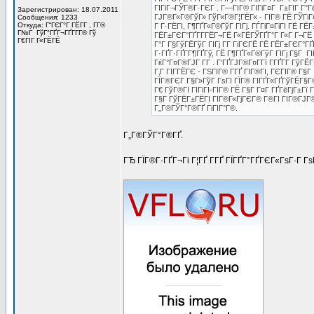
ГІГіГ¬ГЎГ®Г·ГЄГ . Г—ГІГ® ГІГіГ¤Г Г±ГІГ Г°
Зарегистрирован: 18.07.2011
ГЈГ®Г«Г®ГўГ» ГўГ«Г®Г¦ГЁГ« - ГІГ® ГЁ ГЎГіГ¤ГҐ
Сообщения: 1233
Откуда: Г“ГЄГ°Г ГЁГ­Г , Г­Г®
Г Г·ГЁГІ, Г¶ГҐГ«Г®ГўГ ГІГј. ГЃГіГ¤ГіГІ ГЁ ГЁГ
Г№Г ГўГ°ГҐГ¬ГҐГ­Г­Г® Гў
ГЁГ±ГЄГ°ГҐГ­Г­ГЁГ¬ГЁ Г«ГЁГЎГҐГ°Г Г«Г Г¬ГЁ 
Г€ГІГ Г«ГЁГЁ
Г°Г Г§ГўГЁГўГ ГІГј Г­Г ГіГЄГЁ ГЁ ГЁГ±ГЄГ°ГҐГ­
Г·ГҐГ·ГҐГ­Г¶ГҐГў, ГЁ Г¶ГҐГ«Г®ГўГ ГІГј Г§Г ГІ
ГќГ°Г¤Г®ГЈГ Г­Г . Г‘ГҐГЈГ®Г¤Г­Гї Г­ГҐГ­Г ГўГЁ
Г‚Г ГІГ­ГЁГЄ - ГЅГІГ® Г­ГҐ ГІГ®ГІ, ГЄГІГ® Г§Г
ГЇГ®ГЄГ Г§Г»ГўГ ГѕГІ ГЇГ® ГІГҐГ«ГҐГўГЁГ§Г®
Г€ ГўГ®ГІ ГІГіГІ-ГІГ® ГЁ Г§Г Г¤Г ГҐГёГјГ±Гї Г
Г§Г ГўГЁГ±ГЁГІ ГІГ®Г«ГјГЄГ® Г®ГІ ГІГ®ГЈГ
Г„Г®ГЎГ°Г®ГҐ ГіГІГ°Г®.
Г„Г®ГЎГ°Г®ГҐ.
ГЂ ГЇГ®Г·ГҐГ¬Гі Г¦ГҐ Г­ГҐ ГЇГҐГ°ГҐГЄГ«ГѕГ·Г Гѕ