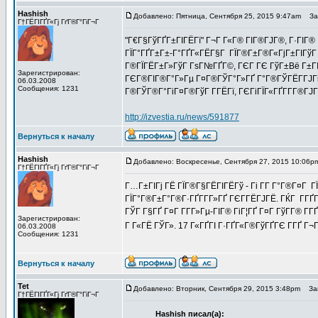
Hashish
Добавлено: Пятница, Сентября 25, 2015 9:47am
Заг
Г†ГЁГІГҐГ«Гј ГґГ®Г°ГіГ¬Г
"Г€Г§ГўГҐГ±ГІГЁГї" Г¬Г Г«Г® ГІГ®ГЈГ®, Г·ГІГ
ГЇГ°ГҐГ±Г±-Г°ГҐГ«ГЁГ§Г ГЇГ®Г±Г®Г«ГјГ±ГІГўГ ,
Г®ГЇГЁГ±Г»ГўГ ГѕГ№ГҐГ©, ГЄГ ГЄ ГўГ±Вё Г±ГІГ
Зарегистрирован:
ГЄГ®ГІГ®Г°Г»Гµ Г¤Г®ГЎГ°Г»ГҐ Г°Г®ГЎГЁГ­ГЈГіГ¤
06.03.2008
Сообщения: 1231
Г®ГЎГ®Г°ГіГ¤Г®ГўГ Г­ГЁГї, ГЄГіГЇГ«ГҐГ­Г­Г®ГЈ
http://izvestia.ru/news/591877
Вернуться к началу
Hashish
Добавлено: Воскресенье, Сентября 27, 2015 10:06p
Г†ГЁГІГҐГ«Гј ГґГ®Г°ГіГ¬Г
Г…Г±ГІГј ГЁ ГЇГ®Г§ГЁГІГЁГў - Гі Г­Г Г°Г®Г¤Г ГЇ
ГЇГ°Г®Г±Г°Г®Г·ГҐГ­Г­Г»ГҐ ГЄГ­ГЁГЈГЁ. ГЌГ Г­ГҐ
ГЎГ Г§ГҐ Г¤Г Г­Г­Г»Гµ-ГІГ® ГіГ¦ГҐ Г¤Г ГўГ­Г® Г
Зарегистрирован:
Г Г«ГЁ ГЎГ». 17 Г«ГҐГІ Г·ГҐГ«Г®ГўГҐГЄ Г­ГҐ Г
06.03.2008
Сообщения: 1231
Вернуться к началу
Tet
Добавлено: Вторник, Сентября 29, 2015 3:48pm
Заг
Г†ГЁГІГҐГ«Гј ГґГ®Г°ГіГ¬Г
Hashish писал(а):