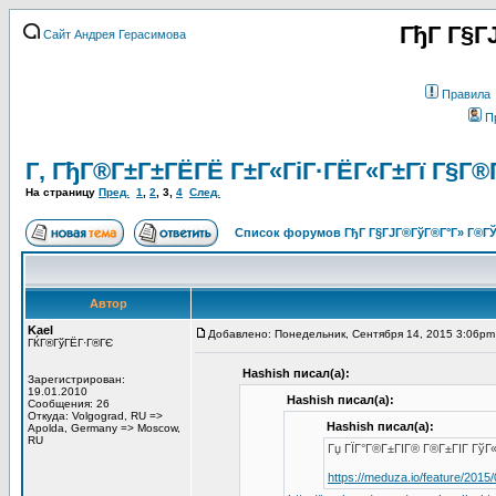
ГђГ Г§Г
Сайт Андрея Герасимова
Правила
П
Г‚ ГђГ®Г±Г±ГЁГЁ Г±Г«ГіГ·ГЁГ«Г±Гї Г§Г®
На страницу
Пред.
1
,
2
,
3
,
4
След.
Список форумов ГђГ Г§ГЈГ®ГўГ®Г°Г» Г®ГЎ
Автор
Kael
Добавлено: Понедельник, Сентября 14, 2015 3:06pm
ГЌГ®ГўГЁГ·Г®ГЄ
Hashish писал(а):
Зарегистрирован:
19.01.2010
Hashish писал(а):
Сообщения: 26
Откуда: Volgograd, RU =>
Hashish писал(а):
Apolda, Germany => Moscow,
RU
Гџ ГЇГ°Г®Г±ГІГ® Г®Г±ГІГ ГўГ«
https://meduza.io/feature/201