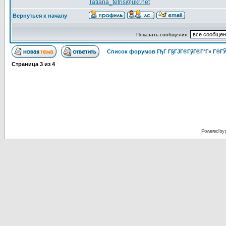
Tatiana_tetris@ukr.net
Вернуться к началу
Показать сообщения:
Список форумов ГђГ Г§ГЈГ®ГўГ®Г°Г» Г®ГЎ
Страница
3
из
4
Powered by