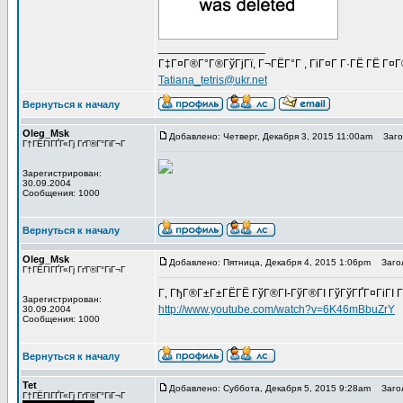
_________________
Г‡Г¤Г®Г°Г®ГўГјГї, Г¬ГЁГ°Г , ГіГ¤Г Г·ГЁ ГЁ Г¤
Tatiana_tetris@ukr.net
Вернуться к началу
Oleg_Msk
Добавлено: Четверг, Декабря 3, 2015 11:00am
Загол
Г†ГЁГІГҐГ«Гј ГґГ®Г°ГіГ¬Г
Зарегистрирован:
30.09.2004
Сообщения: 1000
Вернуться к началу
Oleg_Msk
Добавлено: Пятница, Декабря 4, 2015 1:06pm
Загол
Г†ГЁГІГҐГ«Гј ГґГ®Г°ГіГ¬Г
Г‚ ГђГ®Г±Г±ГЁГЁ ГўГ®ГІ-ГўГ®ГІ ГўГўГҐГ¤ГіГІ Г
Зарегистрирован:
http://www.youtube.com/watch?v=6K46mBbuZrY
30.09.2004
Сообщения: 1000
Вернуться к началу
Tet
Добавлено: Суббота, Декабря 5, 2015 9:28am
Загол
Г†ГЁГІГҐГ«Гј ГґГ®Г°ГіГ¬Г