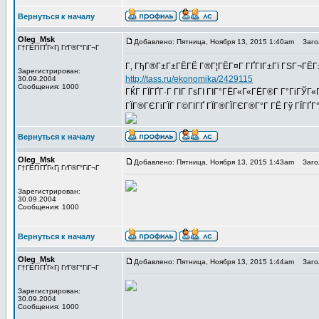
Вернуться к началу
Oleg_Msk
Добавлено: Пятница, Ноября 13, 2015 1:40am
Загол
Г†ГЁГІГҐГ«Гј ГґГ®Г°ГіГ¬Г
Г‚ ГђГ®Г±Г±ГЁГЁ Г®Г¦ГЁГ¤Г ГҐГІГ±Гї ГЅГ¬ГЁГ
Зарегистрирован:
http://tass.ru/ekonomika/2429115
30.09.2004
Сообщения: 1000
ГЌГ ГЇГҐГ·Г ГІГ ГѕГІ ГІГ°ГЁГ«Г«ГЁГ®Г­ Г°ГіГЎГ«
ГЇГ®ГЄГіГЇГ Г©ГІГҐ ГЇГ®ГЇГЄГ®Г°Г­ ГЁ Гў ГЇГҐ
Вернуться к началу
Oleg_Msk
Добавлено: Пятница, Ноября 13, 2015 1:43am
Загол
Г†ГЁГІГҐГ«Гј ГґГ®Г°ГіГ¬Г
Зарегистрирован:
30.09.2004
Сообщения: 1000
Вернуться к началу
Oleg_Msk
Добавлено: Пятница, Ноября 13, 2015 1:44am
Загол
Г†ГЁГІГҐГ«Гј ГґГ®Г°ГіГ¬Г
Зарегистрирован:
30.09.2004
Сообщения: 1000