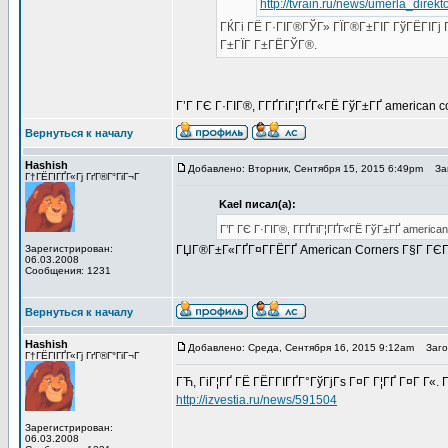
http://tvrain.ru/news/umerla_direk
ГЌГі ГЁ Г·ГІГ®ГЎГ» ГЇГ®Г±ГІГ ГўГЁГІГј ГІГ
Г±ГЇГ Г±ГЁГЎГ®.
Г’Г ГЄ Г·ГІГ®, Г­ГҐГіГ¦ГҐГ«ГЁ ГўГ±ГҐ american c
Вернуться к началу
Hashish
Добавлено: Вторник, Сентября 15, 2015 6:49pm
Заг
Г†ГЁГІГҐГ«Гј ГґГ®Г°ГіГ¬Г
Kael писал(а):
Г’Г ГЄ Г·ГІГ®, Г­ГҐГіГ¦ГҐГ«ГЁ ГўГ±ГҐ america
Зарегистрирован:
ГЏГ®Г±Г«ГҐГ¤Г­ГЁГҐ American Corners Г§Г ГЄГ
06.03.2008
Сообщения: 1231
Вернуться к началу
Hashish
Добавлено: Среда, Сентября 16, 2015 9:12am
Загол
Г†ГЁГІГҐГ«Гј ГґГ®Г°ГіГ¬Г
ГЋ, ГіГ¦ГҐ ГЁ ГЁГ­ГІГҐГ°ГўГјГѕ Г¤Г Г¦ГҐ Г¤Г Г
http://izvestia.ru/news/591504
Зарегистрирован:
06.03.2008