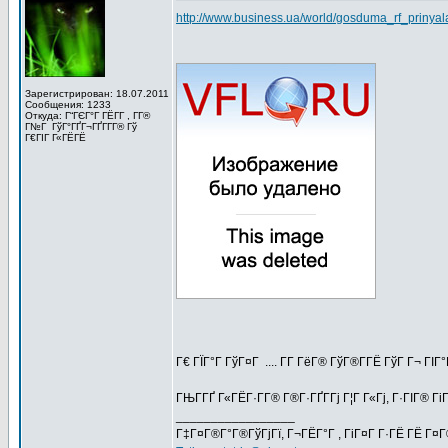
http://www.business.ua/world/gosduma_rf_priny
Зарегистрирован: 18.07.2011
Сообщения: 1233
Откуда: Г“ГЄГ°Г ГЁГ­Г , Г­Г®
Г№Г ГўГ°ГҐГ¬ГҐГ­Г­Г® Гў
Г€ГІГ Г«ГЁГЁ
Г€ ГЇГ°Г ГўГ¤Г .... Г­Г ГёГ® ГўГ®Г­ГЁ ГўГ Г¬ 
ГЊГ­ГҐ Г«ГЁГ·Г­Г® Г®Г·ГҐГ­Гј Г¦Г Г«Гј, Г·ГІГ® Г
_________________
Г‡Г¤Г®Г°Г®ГўГјГї, Г¬ГЁГ°Г , ГіГ¤Г Г·ГЁ ГЁ Г¤