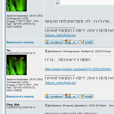
Зарегистрирован: 18.07.2011
Сообщения: 1233
Откуда: Г“ГЄГ°Г ГЁГ­Г , Г­Г®
Г€Г§ ГЄГ ГІГҐГЈГ®Г°ГЁГЁ : ГЃГ…Г‡ Г‘Г‹ГЋГ‚.
Г№Г ГўГ°ГҐГ¬ГҐГ­Г­Г® Гў
_________________
Г€ГІГ Г«ГЁГЁ
Г‡Г¤Г®Г°Г®ГўГјГї, Г¬ГЁГ°Г , ГіГ¤Г Г·ГЁ ГЁ Г¤
Tatiana_tetris@ukr.net
Вернуться к началу
Tet
Добавлено: Понедельник, Ноября 16, 2015 8:41am
З
Г†ГЁГІГҐГ«Гј ГґГ®Г°ГіГ¬Г
Г’Г ГЄ .... ГЁГ­ГґГ®Г°Г¬Г Г¶ГЁГї.
https://www.youtube.com/watch?v=ZVteSZDIsFo
_________________
Г‡Г¤Г®Г°Г®ГўГјГї, Г¬ГЁГ°Г , ГіГ¤Г Г·ГЁ ГЁ Г¤
Зарегистрирован: 18.07.2011
Сообщения: 1233
Tatiana_tetris@ukr.net
Откуда: Г“ГЄГ°Г ГЁГ­Г , Г­Г®
Г№Г ГўГ°ГҐГ¬ГҐГ­Г­Г® Гў
Г€ГІГ Г«ГЁГЁ
Вернуться к началу
Oleg_Msk
Добавлено: Вторник, Декабря 1, 2015 10:34am
Заго
Г†ГЁГІГҐГ«Гј ГґГ®Г°ГіГ¬Г