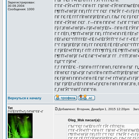
ГЂГ°ГЄГ Г¤ГЁГ© ГЃГ ГЎГ·ГҐГ­ГЄГ®:
Зарегистрирован:
Г’ГіГ¬ГЎГ«ГҐГ°-ГІГ® Г­Г Г§Г®Г¬ГЎГ®ГїГ№ГЁГЄГҐ
30.09.2004
Сообщения: 1000
Г¶ГҐГ«Г®ГўГ ГІГј ГЃГ Г°Г ГЄГ ГЋГЎГ Г¬Гі Гў 
ГІГ ГЄ ГЁ Г­ГҐ ГЇГ®ГїГўГЁГІГ±Гї. ГЉГ ГЄ Гў ГЄ
ГІГіГ¬ГЎГ®Г·ГЄГ . Г—ГІГ® ГІГіГ¤Г Г±ГІГ Г°Гё
Гў ГЈГ®Г«Г®ГўГ» ГўГ«Г®Г¦ГЁГ« - ГІГ® ГЁ ГЎГіГ¤Г
Г Г·ГЁГІ, Г¶ГҐГ«Г®ГўГ ГІГј. ГЃГіГ¤ГіГІ ГЁ ГЁГ±Г
ГЁГ±ГЄГ°ГҐГ­Г­ГЁГ¬ГЁ Г«ГЁГЎГҐГ°Г Г«Г Г¬ГЁ Г
Г°Г Г§ГўГЁГўГ ГІГј Г­Г ГіГЄГЁ ГЁ ГЁГ±ГЄГ°ГҐГ­Г
Г ГўГЁГ¤ГҐГІГј Г·ГҐГ·ГҐГ­Г¶ГҐГў, ГЁ Г¶ГҐГ«Г®ГўГ
Г¶ГҐГ«Г®ГўГ Г«ГЁ ГќГ°Г¤Г®ГЈГ Г­Г . Г‘ГҐГЈГ®Г¤Г­
ГЏГ°Г ГўГ¤Г .
Г‚Г ГІГ­ГЁГЄ - ГЅГІГ® Г­ГҐ ГІГ®ГІ, ГЄГІГ® Г§Г Г
ГЇГ®ГЄГ Г§Г»ГўГ ГѕГІ ГЇГ® ГІГҐГ«ГҐГўГЁГ§Г®Г°
Г€ ГўГ®ГІ ГІГіГІ-ГІГ® ГЁ Г§Г Г¤Г ГҐГёГјГ±Гї ГўГ
Г§Г ГўГЁГ±ГЁГІ ГІГ®Г«ГјГЄГ® Г®ГІ ГІГ®ГЈГ®,
Г„Г®ГЎГ°Г®ГҐ ГіГІГ°Г®.
Вернуться к началу
Tet
Добавлено: Вторник, Декабря 1, 2015 12:20pm
Заго
Г†ГЁГІГҐГ«Гј ГґГ®Г°ГіГ¬Г
Oleg_Msk писал(а):
ГЂГ°ГЄГ Г¤ГЁГ© ГЃГ ГЎГ·ГҐГ­ГЄГ®:
Г’ГіГ¬ГЎГ«ГҐГ°-ГІГ® Г­Г Г§Г®Г¬ГЎГ®ГїГ№ГЁГЄ
Г¶ГҐГ«Г®ГўГ ГІГј ГЃГ Г°Г ГЄГ ГЋГЎГ Г¬Гі Г
ГІГ ГЄ ГЁ Г­ГҐ ГЇГ®ГїГўГЁГІГ±Гї. ГЉГ ГЄ Гў