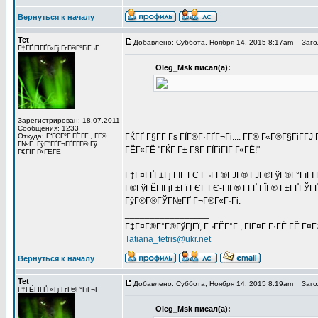
Вернуться к началу
Tet
Добавлено: Суббота, Ноября 14, 2015 8:17am
Загол
Г†ГЁГІГҐГ«Гј ГґГ®Г°ГіГ¬Г
Oleg_Msk писал(а):
Зарегистрирован: 18.07.2011
Сообщения: 1233
Откуда: Г“ГЄГ°Г ГЁГ­Г , Г­Г®
ГЌГҐ Г§Г­Г Гѕ ГЇГ®Г·ГҐГ¬Гі.... Г­Г® Г«Г®Г§ГіГ­ГЈ
Г№Г ГўГ°ГҐГ¬ГҐГ­Г­Г® Гў
ГЁГ«ГЁ "ГЌГ Г± Г§Г ГЇГіГІГ Г«ГЁ!"
Г€ГІГ Г«ГЁГЁ
Г‡Г¤ГҐГ±Гј ГІГ ГЄ Г¬Г­Г®ГЈГ® ГЈГ®ГўГ®Г°ГїГІ 
Г®ГўГЁГІГјГ±Гї ГЄГ ГЄ-ГІГ® Г­ГҐ ГЇГ® Г±ГҐГЎГҐ
ГўГ®Г®ГЎГ№ГҐ Г¬Г®Г«Г·Гі.
_________________
Г‡Г¤Г®Г°Г®ГўГјГї, Г¬ГЁГ°Г , ГіГ¤Г Г·ГЁ ГЁ Г¤
Tatiana_tetris@ukr.net
Вернуться к началу
Tet
Добавлено: Суббота, Ноября 14, 2015 8:19am
Загол
Г†ГЁГІГҐГ«Гј ГґГ®Г°ГіГ¬Г
Oleg_Msk писал(а):