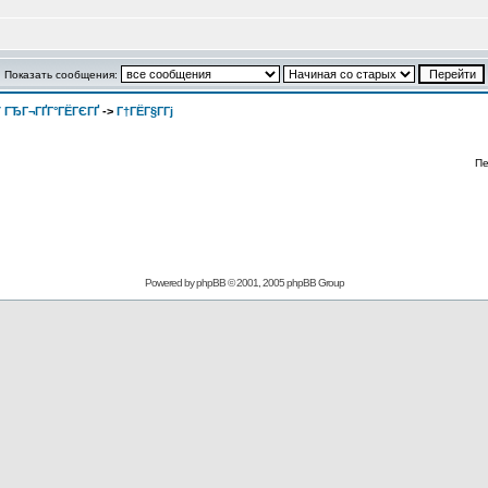
Показать сообщения:
 ГЂГ¬ГҐГ°ГЁГЄГҐ
->
Г†ГЁГ§Г­Гј
Пе
Powered by
phpBB
© 2001, 2005 phpBB Group