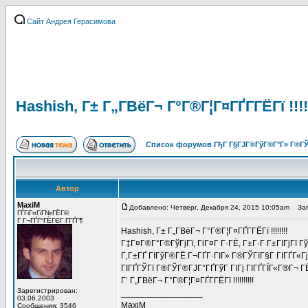
Сайт Андрея Герасимова
Hashish, Г± Г„Г­ВёГ¬ Г°Г®Г¦Г¤ГҐГ­ГЁГї !!!!
Список форумов ГђГ Г§ГЈГ®ГўГ®Г°Г» Г®ГЎ
Автор
MaxiM
Добавлено: Четверг, Декабря 24, 2015 10:05am
Заго
ГЃГіГ¤ГіГ№ГЁГ©
Г Г¬ГҐГ°ГЁГЄГ Г­ГҐГ¶
Hashish, Г± Г„Г­ВёГ¬ Г°Г®Г¦Г¤ГҐГ­ГЁГї !!!!!!!!
Г‡Г¤Г®Г°Г®ГўГјГї, ГіГ¤Г Г·ГЁ, Г±Г·Г Г±ГІГјГї Гў 
Г‚Г±ГҐ ГІГўГ®ГЁ Г¬ГҐГ·ГІГ» Г®ГЎГїГ§Г ГІГҐГ«Гј
ГІГҐГЎГї Г®ГЎГ®ГЈГ°ГҐГўГ ГІГј ГІГҐГЇГ«Г®Г¬ Г
Г‘ Г„Г­ВёГ¬ Г°Г®Г¦Г¤ГҐГ­ГЁГї !!!!!!!!!!
Зарегистрирован:
_________________
03.06.2003
MaxiM
Сообщения: 3546