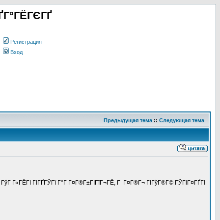
ҐГ°ГЁГЄГҐ
Регистрация
Вход
Предыдущая тема
::
Следующая тема
Г ГўГ Г«ГЁГІ ГІГҐГЎГї Г°Г Г¤Г®Г±ГІГїГ¬ГЁ, Г Г¤Г®Г¬ ГІГўГ®Г© ГЎГіГ¤ГҐГІ