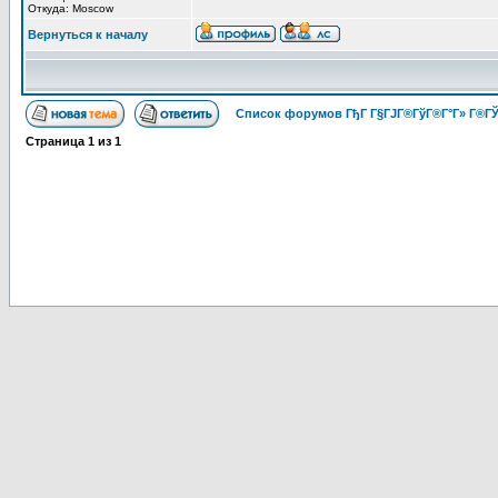
Откуда: Moscow
Вернуться к началу
Список форумов ГђГ Г§ГЈГ®ГўГ®Г°Г» Г®ГЎ
Страница
1
из
1