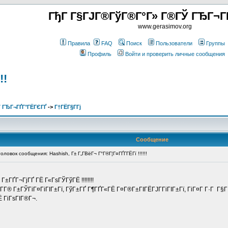
ГђГ Г§ГЈГ®ГўГ®Г°Г» Г®ГЎ ГЂГ¬Г
www.gerasimov.org
Правила
FAQ
Поиск
Пользователи
Группы
Профиль
Войти и проверить личные сообщения
!!
 ГЂГ¬ГҐГ°ГЁГЄГҐ
->
Г†ГЁГ§Г­Гј
Сообщение
ловок сообщения: Hashish, Г± Г„Г­ВёГ¬ Г°Г®Г¦Г¤ГҐГ­ГЁГї !!!!!!
Г±ГҐГ¬ГјГҐ ГЁ Г«ГѕГЎГўГЁ !!!!!!!!
Г­Г® Г±ГЎГіГ¤ГіГІГ±Гї, ГўГ±ГҐ Г¶ГҐГ«ГЁ Г¤Г®Г±ГІГЁГЈГ­ГіГІГ±Гї, ГіГ¤Г Г·Г Г§
Ё ГіГѕГІГ®Г¬.