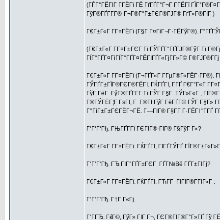
(ГЃГ°ГЁГІГ Г­ГЁГї ГЁ ГѓГҐГ°Г¬Г Г­ГЁГї ГЇГ°Г®Г
ГўГ®ГҐГ­Г­Г®-Г¬Г®Г°Г±ГЄГ®ГЈГ® ГґГ«Г®ГІГ )
Г€Г±Г«Г Г­Г¤ГЁГї (Г§Г Г¤ГіГ¬Г·ГЁГўГ®). Г“ГҐГ
(Г€Г±Г«Г Г­Г¤Г±ГЄГ Гї ГЎГҐГ°ГҐГЈГ®ГўГ Гї Г®ГµГ
ГЇГ°ГҐГ¤ГіГЇГ°ГҐГ¤ГЁГІГҐГ«ГјГ­Г»Г© Г®ГЈГ®Г­Гј
Г€Г±Г«Г Г­Г¤ГЁГї (Г¬ГҐГ«Г Г­ГµГ®Г«ГЁГ·Г­Г®). ГЌ
ГЎГҐГ±ГЇГ®ГЄГ®ГЁГІ. ГЌГҐГІ, Г­ГҐ Г€Г°Г«Г Г­Г¤ГЁ
ГўГ ГёГ ГўГ®ГҐГ­Г­Г Гї ГЎГ Г§Г ГЎГ»Г«Г , ГЇГ®Г
Г®ГЎГЁГ¦Г ГѕГІ, Г Г®ГІ ГўГ ГёГҐГ© ГЎГ Г§Г» Г
Г°ГіГ±Г±ГЄГЁГ¬ГЁ. Г—ГІГ® Г§Г­Г Г·ГЁГІ "Г­ГҐ Г
Г‘Г‘Г‘Гђ. ГЊГҐГ­Гї ГЄГІГ®-ГІГ® Г§ГўГ Г«?
Г€Г±Г«Г Г­Г¤ГЁГї. ГЌГҐГІ, ГІГҐГЎГҐ ГЇГ®Г±Г«Г»
Г‘Г‘Г‘Гђ. ГЂ ГІГ°ГҐГ±ГЄГ ГҐГ№Вё ГҐГ±ГІГј?
Г€Г±Г«Г Г­Г¤ГЁГї. ГЌГҐГІ. ГЋГ­Г ГіГІГ®Г­ГіГ«Г .
Г‘Г‘Г‘Гђ. Г†Г Г«Гј.
Г‘ГГЂ. ГќГ©, ГўГ» ГІГ Г¬, ГЄГ®ГІГ®Г°Г»ГҐ Гў 