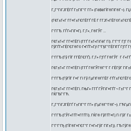
Г„Г°ГіГЈГЁГҐ Г±ГІГ°Г Г­Г» (ГёВёГЇГ®ГІГ®Г¬). Г
(Г€Г±Г«Г Г­Г¤Г±ГЄГЁГҐ ГЁ Г Г­ГЈГ«ГЁГ©Г±ГЄГЁГ
Г‘ГГЂ. ГЃГ«ГїГ¤Гј. Г‚Г», Г®ГЎГ ...
Г€Г±Г«Г Г­Г¤ГЁГї (Г­ГҐ Г±Г«ГіГёГ Гї). Г‘Г°Г Г
ГўГҐГ«ГЁГЄГ®Г© Г•ГҐГ«Гј! Г“Г§Г°ГЁГІГҐ Г¦ГҐ Г§Г­
Г‘ГГЂ (Гў ГЇГ Г­ГЁГЄГҐ). Г‚Г» Г¦ГҐ Г®ГЎГ Г·Г«Г
Г€Г±Г«Г Г­Г¤ГЁГї (Г­ГҐ Г®ГЎГ®Г°Г Г·ГЁГўГ ГїГ±Гј)
Г‘ГГЂ (ГўГЇГ Г¤Г Гї Гў ГµГІГ®Г­ГЁГ·ГҐГ±ГЄГЁГ©
Г€Г±Г«Г Г­Г¤ГЁГї. ГЊГ» Г­ГҐ ГЎГіГ¤ГҐГ¬ Г±Г°Г
ГЌГЂГ’ГЋ.
Г„Г°ГіГЈГЁГҐ Г±ГІГ°Г Г­Г» (ГµГ®Г°Г®Г¬). ГЋГµГіГ
Г‘ГГЂ (ГЎГ«ГҐГ¤Г­ГҐГї). ГЌГ® ГўГҐГ¤Гј Гі ГўГ 
Г‘Г‘Г‘Гђ (ГЇГ®Г¤ГЄГ°Г Г¤Г»ГўГ ГїГ±Гј). ГЂ ГўГ