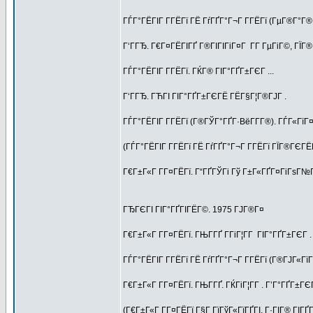
ГЃГ°ГЁГІГ Г­ГЁГї ГЁ ГѓГҐГ°Г¬Г Г­ГЁГї (ГµГ®Г°Г
Г‘ГГЂ. Г€Г¤ГЁГІГҐ Г®ГІГІГіГ¤Г Г­Г ГµГіГ©, ГЇГ®
ГЃГ°ГЁГІГ Г­ГЁГї. ГЌГ® ГІГ°ГҐГ±ГЄГ ...
Г‘ГГЂ. ГЋГІ ГІГ°ГҐГ±ГЄГЁ ГЁГ§Г¦Г®ГЈГ .
ГЃГ°ГЁГІГ Г­ГЁГї (Г®ГЎГ°ГҐГ·ВёГ­Г­Г®). ГЃГ«ГїГ¤Г
(ГЃГ°ГЁГІГ Г­ГЁГї ГЁ ГѓГҐГ°Г¬Г Г­ГЁГї ГЇГ®ГЄ
Г€Г±Г«Г Г­Г¤ГЁГї. Г“ГҐГЎГі Гў Г±Г«ГҐГ¤ГіГѕГ№
ГЂГЄГІ ГІГ°ГҐГІГЁГ©. 1975 ГЈГ®Г¤
Г€Г±Г«Г Г­Г¤ГЁГї. ГЊГ­ГҐ Г­ГіГ¦Г­Г ГІГ°ГҐГ±ГЄГ .
ГЃГ°ГЁГІГ Г­ГЁГї ГЁ ГѓГҐГ°Г¬Г Г­ГЁГї (Г®ГЈГ«Г
Г€Г±Г«Г Г­Г¤ГЁГї. ГЊГ­ГҐ. ГЌГіГ¦Г­Г . Г’Г°ГҐГ±ГЄГ
(Г€Г±Г«Г Г­Г¤ГЁГї Г§Г ГїГўГ«ГїГҐГІ, Г·ГІГ® ГІГ