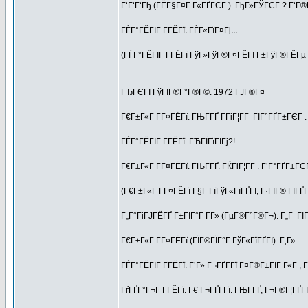
Г‘Г‘Г‘Гђ (ГЁГ§Г¤Г Г«ГҐГЄГ ). ГђГ»ГЎГЄГ ? Г‘Г
ГЃГ°ГЁГІГ Г­ГЁГї. ГЃГ«ГїГ¤Гј...
(ГЃГ°ГЁГІГ Г­ГЁГї ГўГ»ГўГ®Г¤ГЁГІ Г±ГўГ®ГЁГµ Г
ГЂГЄГІ ГўГІГ®Г°Г®Г©. 1972 ГЈГ®Г¤
Г€Г±Г«Г Г­Г¤ГЁГї. ГЊГ­ГҐ Г­ГіГ¦Г­Г ГІГ°ГҐГ±ГЄГ .
ГЃГ°ГЁГІГ Г­ГЁГї. ГЋГЇГїГІГј?!
Г€Г±Г«Г Г­Г¤ГЁГї. ГЊГ­ГҐ. ГЌГіГ¦Г­Г . Г’Г°ГҐГ±ГЄГ
(Г€Г±Г«Г Г­Г¤ГЁГї Г§Г ГїГўГ«ГїГҐГІ, Г·ГІГ® ГІГ
Г„Г°ГіГЈГЁГҐ Г±ГІГ°Г Г­Г» (ГµГ®Г°Г®Г¬). Г„Г ГІ
Г€Г±Г«Г Г­Г¤ГЁГї (ГЇГ®ГЇГ°Г ГўГ«ГїГҐГІ). Г‚Г».
ГЃГ°ГЁГІГ Г­ГЁГї. Г’Г» Г¬ГҐГ­Гї Г¤Г®Г±ГІГ Г«Г ,
ГѓГҐГ°Г¬Г Г­ГЁГї. Г€ Г¬ГҐГ­Гї. ГЊГ­ГҐ, Г¬Г®Г¦ГҐГІ