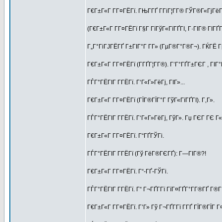
Г€Г±Г«Г Г­Г¤ГЁГї. ГЊГ­ГҐ Г­ГіГ¦Г­Г® ГЎГ®Г«ГјГё
(Г€Г±Г«Г Г­Г¤ГЁГї Г§Г ГїГўГ«ГїГҐГІ, Г·ГІГ® ГІГ
Г„Г°ГіГЈГЁГҐ Г±ГІГ°Г Г­Г» (ГµГ®Г°Г®Г¬). ГЌГЁ 
Г€Г±Г«Г Г­Г¤ГЁГї (Г­ГҐГ¦Г­Г®). Г’Г°ГҐГ±ГЄГ , Г
ГЃГ°ГЁГІГ Г­ГЁГї. Г‘Г«Г»ГёГј, ГІГ»...
Г€Г±Г«Г Г­Г¤ГЁГї (ГЇГ®ГЇГ°Г ГўГ«ГїГҐГІ). Г‚Г».
ГЃГ°ГЁГІГ Г­ГЁГї. Г‘Г«Г»ГёГј, ГўГ». Гџ ГЄГ ГЄ 
Г€Г±Г«Г Г­Г¤ГЁГї. Г“ГҐГЎГі.
ГЃГ°ГЁГІГ Г­ГЁГї (Гў ГёГ®ГЄГҐ): Г—ГІГ®?!
Г€Г±Г«Г Г­Г¤ГЁГї. Г“-ГҐ-ГЎГі.
ГЃГ°ГЁГІГ Г­ГЁГї. Г“ Г¬ГҐГ­Гї ГїГ¤ГҐГ°Г­Г®ГҐ Г®Г
Г€Г±Г«Г Г­Г¤ГЁГї. Г’Г» Гў Г¬ГҐГ­Гї Г­ГҐ ГЇГ®ГЇГ 