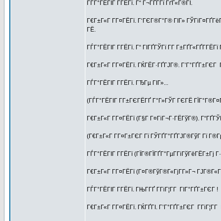
ГЃГ°ГЁГІГ Г­ГЁГї. Г“ Г¬ГҐГ­Гї ГґГ«Г®ГІ.
Г€Г±Г«Г Г­Г¤ГЁГї. Г‘ГЄГ®Г°Г® ГІГ» ГЎГіГ¤ГҐГё
ГЁ.
ГЃГ°ГЁГІГ Г­ГЁГї. Г“ ГІГҐГЎГї Г­Г Г±ГҐГ«ГҐГ­ГЁГї
Г€Г±Г«Г Г­Г¤ГЁГї. ГЌГЁГ·ГҐГЈГ®. Г’Г°ГҐГ±ГЄГ Г
ГЃГ°ГЁГІГ Г­ГЁГї. ГЂГµ ГІГ»...
(ГЃГ°ГЁГІГ Г­Г±ГЄГЁГҐ Г°Г»ГЎГ ГЄГЁ ГЇГ°Г®Г¤Г
Г€Г±Г«Г Г­Г¤ГЁГї (Г§Г Г¤ГіГ¬Г·ГЁГўГ®). Г“ГҐГЎГ
(Г€Г±Г«Г Г­Г¤Г±ГЄГ Гї ГЎГҐГ°ГҐГЈГ®ГўГ Гї Г®Г
ГЃГ°ГЁГІГ Г­ГЁГї (ГЇГ®ГЇГҐГ°ГµГ­ГіГўГёГЁГ±Гј 
Г€Г±Г«Г Г­Г¤ГЁГї (Г¤Г®ГўГ®Г«ГјГ­Г»Г¬ ГЈГ®Г«Г®
ГЃГ°ГЁГІГ Г­ГЁГї. ГЊГ­ГҐ Г­ГіГ¦Г­Г ГІГ°ГҐГ±ГЄГ !
Г€Г±Г«Г Г­Г¤ГЁГї. ГЌГҐГІ. Г’Г°ГҐГ±ГЄГ Г­ГіГ¦Г