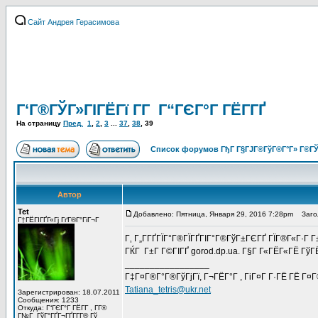
Сайт Андрея Герасимова
Г‘Г®ГЎГ»ГІГЁГї Г­Г Г“ГЄГ°Г ГЁГ­ГҐ
На страницу
Пред.
1
,
2
,
3
...
37
,
38
,
39
Список форумов ГђГ Г§ГЈГ®ГўГ®Г°Г» Г®ГЎ
Автор
Tet
Добавлено: Пятница, Января 29, 2016 7:28pm
Загол
Г†ГЁГІГҐГ«Гј ГґГ®Г°ГіГ¬Г
Г‚ Г„Г­ГҐГЇГ°Г®ГЇГҐГІГ°Г®ГўГ±ГЄГҐ ГЇГ®Г«Г·Г Г
ГЌГ Г±Г Г©ГІГҐ gorod.dp.ua. Г§Г Г«ГЁГ«ГЁ Гў
_________________
Г‡Г¤Г®Г°Г®ГўГјГї, Г¬ГЁГ°Г , ГіГ¤Г Г·ГЁ ГЁ Г¤
Tatiana_tetris@ukr.net
Зарегистрирован: 18.07.2011
Сообщения: 1233
Откуда: Г“ГЄГ°Г ГЁГ­Г , Г­Г®
Г№Г ГўГ°ГҐГ¬ГҐГ­Г­Г® Гў