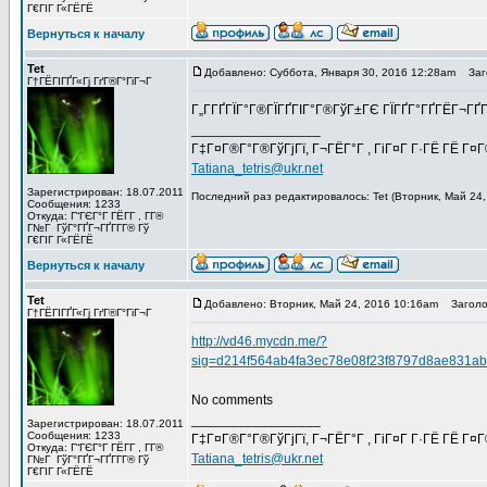
Г€ГІГ Г«ГЁГЁ
Вернуться к началу
Tet
Добавлено: Суббота, Января 30, 2016 12:28am
Заго
Г†ГЁГІГҐГ«Гј ГґГ®Г°ГіГ¬Г
Г„Г­ГҐГЇГ°Г®ГЇГҐГІГ°Г®ГўГ±ГЄ ГЇГҐГ°ГҐГЁГ¬ГҐГ­
_________________
Г‡Г¤Г®Г°Г®ГўГјГї, Г¬ГЁГ°Г , ГіГ¤Г Г·ГЁ ГЁ Г¤
Tatiana_tetris@ukr.net
Зарегистрирован: 18.07.2011
Последний раз редактировалось: Tet (Вторник, Май 24,
Сообщения: 1233
Откуда: Г“ГЄГ°Г ГЁГ­Г , Г­Г®
Г№Г ГўГ°ГҐГ¬ГҐГ­Г­Г® Гў
Г€ГІГ Г«ГЁГЁ
Вернуться к началу
Tet
Добавлено: Вторник, Май 24, 2016 10:16am
Заголов
Г†ГЁГІГҐГ«Гј ГґГ®Г°ГіГ¬Г
http://vd46.mycdn.me/?
sig=d214f564ab4fa3ec78e08f23f8797d8ae831a
No comments
_________________
Зарегистрирован: 18.07.2011
Сообщения: 1233
Г‡Г¤Г®Г°Г®ГўГјГї, Г¬ГЁГ°Г , ГіГ¤Г Г·ГЁ ГЁ Г¤
Откуда: Г“ГЄГ°Г ГЁГ­Г , Г­Г®
Tatiana_tetris@ukr.net
Г№Г ГўГ°ГҐГ¬ГҐГ­Г­Г® Гў
Г€ГІГ Г«ГЁГЁ