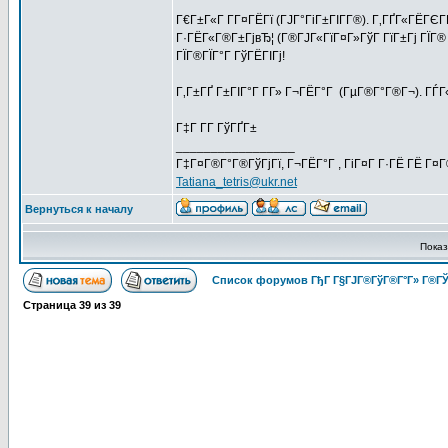
Г€Г±Г«Г Г­Г¤ГЁГї (ГЈГ°ГіГ±ГІГ­Г®). Г‚ГҐГ«ГЁГЄ
Г·ГЁГ«Г®Г±ГјвЂ¦ (Г®ГЈГ«ГїГ¤Г»ГўГ ГїГ±Гј ГЇГ®
ГЇГ®ГЇГ°Г ГўГЁГІГј!
Г‚Г±ГҐ Г±ГІГ°Г Г­Г» Г¬ГЁГ°Г (ГµГ®Г°Г®Г¬). ГЃГ«
Г‡Г Г­Г ГўГҐГ±
_________________
Г‡Г¤Г®Г°Г®ГўГјГї, Г¬ГЁГ°Г , ГіГ¤Г Г·ГЁ ГЁ Г¤
Tatiana_tetris@ukr.net
Вернуться к началу
Пока
Список форумов ГђГ Г§ГЈГ®ГўГ®Г°Г» Г®ГЎ
Страница
39
из
39