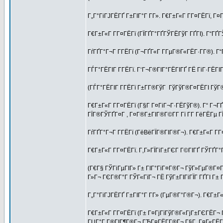
Г„Г°ГіГЈГЁГҐ Г±ГІГ°Г Г­Г». Г€Г±Г«Г Г­Г¤ГЁГї, Г¤Г 
Г€Г±Г«Г Г­Г¤ГЁГї (ГЇГҐГ°ГҐГЎГЁГўГ ГҐГІ). Г“ГҐГ
ГѓГҐГ°Г¬Г Г­ГЁГї (Г¬ГҐГ«Г Г­ГµГ®Г«ГЁГ·Г­Г®). Г
ГЃГ°ГЁГІГ Г­ГЁГї. Г‘Г¬Г®ГІГ°ГЁГІГҐ ГЁ ГіГ·ГЁГІ
(ГЃГ°ГЁГІГ Г­ГЁГї Г±Г­Г®ГўГ ГўГўГ®Г¤ГЁГІ ГўГ
Г€Г±Г«Г Г­Г¤ГЁГї (Г§Г Г¤ГіГ¬Г·ГЁГўГ®). Г“ Г¬Г
ГЇГ®ГЎГҐГ¤Г , Г¤Г®Г±ГІГ®Г©Г­Г Гї Г­Г ГёГЁГµ
ГѓГҐГ°Г¬Г Г­ГЁГї (ГёВёГЇГ®ГІГ®Г¬). Г€Г±Г«Г Г­Г
Г€Г±Г«Г Г­Г¤ГЁГї. Г‚Г»ГЇГіГ±ГЄГ Г©ГІГҐ ГЎГҐГ°
(Г€Г§ ГЎГіГµГІГ» Г± ГІГ°ГіГ¤Г®Г¬ ГўГ»ГµГ®Г¤ГЁ
Г»Г¬ ГЄГ®Г°Г ГЎГ«ГїГ¬ ГЁ ГўГ±ГІГіГЇГ ГҐГІ Г±
Г„Г°ГіГЈГЁГҐ Г±ГІГ°Г Г­Г» (ГµГ®Г°Г®Г¬). Г€Г±Г«
Г€Г±Г«Г Г­Г¤ГЁГї (Г± Г¤ГјГїГўГ®Г«ГјГ±ГЄГЁГ¬ 
ГЏГ°Г Г®ГІГ¶Г®Г¬ ГЋГ¤ГЁГ­Г®Г¬ Г§Г Г¤Г«ГЁГ­Г