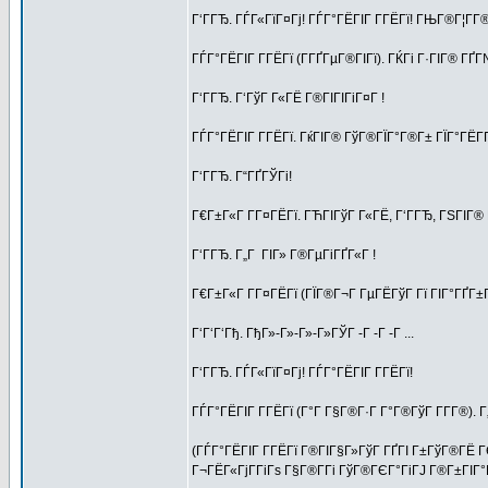
Г‘ГГЂ. ГЃГ«ГїГ¤Гј! ГЃГ°ГЁГІГ Г­ГЁГї! ГЊГ®Г¦Г­
ГЃГ°ГЁГІГ Г­ГЁГї (Г­ГҐГµГ®ГІГї). ГЌГі Г·ГІГ® ГҐ
Г‘ГГЂ. Г‘ГўГ Г«ГЁ Г®ГІГІГіГ¤Г !
ГЃГ°ГЁГІГ Г­ГЁГї. ГќГІГ® ГўГ®ГЇГ°Г®Г± ГЇГ°ГЁГ­
Г‘ГГЂ. Г“ГҐГЎГі!
Г€Г±Г«Г Г­Г¤ГЁГї. ГЋГІГўГ Г«ГЁ, Г‘ГГЂ, ГЅГІГ® 
Г‘ГГЂ. Г„Г ГІГ» Г®ГµГіГҐГ«Г !
Г€Г±Г«Г Г­Г¤ГЁГї (ГЇГ®Г¬Г ГµГЁГўГ Гї ГІГ°ГҐГ±
Г‘Г‘Г‘Гђ. ГђГ»-Г»-Г»-Г»ГЎГ -Г -Г -Г ...
Г‘ГГЂ. ГЃГ«ГїГ¤Гј! ГЃГ°ГЁГІГ Г­ГЁГї!
ГЃГ°ГЁГІГ Г­ГЁГї (Г°Г Г§Г®Г·Г Г°Г®ГўГ Г­Г­Г®). Г
(ГЃГ°ГЁГІГ Г­ГЁГї Г®ГІГ§Г»ГўГ ГҐГІ Г±ГўГ®ГЁ 
Г¬ГЁГ«ГјГ­ГіГѕ Г§Г®Г­Гі ГўГ®ГЄГ°ГіГЈ Г®Г±ГІГ°