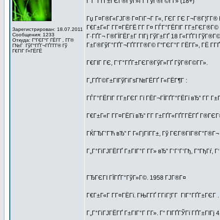
Г’Г°ГҐГ±ГЄГ®ГўГ»ГҐ ГўГ®Г©Г­Г» (18+)
Гџ Г¤Г®Г«ГЈГ® Г¤ГіГ¬Г Г«, ГЄГ ГЄ Г¬Г®Г¦Г­Г® 
Г€Г±Г«Г Г­Г¤ГЁГЁ Г­Г Г¤ ГЃГ°ГЁГІГ Г­Г±ГЄГ®Г©
Зарегистрирован: 18.07.2011
Сообщения: 1233
Г·ГҐГ¬ Г®ГЇГЁГ±Г ГІГј ГўГ±ГҐ 18 Г«ГҐГІ ГўГ®Г©Г
Откуда: Г“ГЄГ°Г ГЁГ­Г , Г­Г®
Г±Г®ГўГ°ГҐГ¬ГҐГ­Г­Г®Г© Г“ГЄГ°Г ГЁГ­Г», ГЁ Г­Г
Г№Г ГўГ°ГҐГ¬ГҐГ­Г­Г® Гў
Г€ГІГ Г«ГЁГЁ
Г€ГІГ ГЄ, Г’Г°ГҐГ±ГЄГ®ГўГ»ГҐ ГўГ®Г©Г­Г».
Г„ГҐГ©Г±ГІГўГіГѕГ№ГЁГҐ Г«ГЁГ¶Г :
ГЃГ°ГЁГІГ Г­Г±ГЄГ Гї ГЁГ¬ГЇГҐГ°ГЁГї вЂ” Г­Г 
Г€Г±Г«Г Г­Г¤ГЁГї вЂ” Г­Г Г±ГҐГ«ГҐГ­ГЁГҐ Г®ГЄГ
ГЌГЂГ’ГЋ вЂ” Г Г«ГјГїГ­Г±, Гў ГЄГ®ГІГ®Г°Г®Г¬ 
Г„Г°ГіГЈГЁГҐ Г±ГІГ°Г Г­Г» вЂ” Г‘Г‘Г‘Гђ, Г”ГђГѓ, 
ГЂГЄГІ ГЇГҐГ°ГўГ»Г©. 1958 ГЈГ®Г¤
Г€Г±Г«Г Г­Г¤ГЁГї. ГЊГ­ГҐ Г­ГіГ¦Г­Г ГІГ°ГҐГ±ГЄГ .
Г„Г°ГіГЈГЁГҐ Г±ГІГ°Г Г­Г». Г“ ГІГҐГЎГї ГҐГ±ГІ