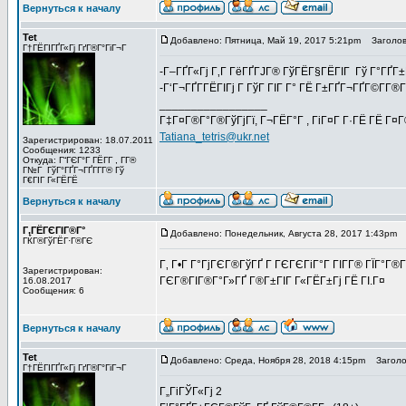
Вернуться к началу
Tet
Добавлено: Пятница, Май 19, 2017 5:21pm
Заголов
Г†ГЁГІГҐГ«Гј ГґГ®Г°ГіГ¬Г
-Г–ГҐГ«Гј Г‚Г ГёГҐГЈГ® ГўГЁГ§ГЁГІГ Гў Г°ГҐГ±
-Г‘Г¬ГҐГ­ГЁГІГј Г ГўГ ГІГ Г° ГЁ Г±ГҐГ¬ГҐГ©Г­Г®
_________________
Г‡Г¤Г®Г°Г®ГўГјГї, Г¬ГЁГ°Г , ГіГ¤Г Г·ГЁ ГЁ Г¤
Tatiana_tetris@ukr.net
Зарегистрирован: 18.07.2011
Сообщения: 1233
Откуда: Г“ГЄГ°Г ГЁГ­Г , Г­Г®
Г№Г ГўГ°ГҐГ¬ГҐГ­Г­Г® Гў
Г€ГІГ Г«ГЁГЁ
Вернуться к началу
Г‚ГЁГЄГІГ®Г°
Добавлено: Понедельник, Августа 28, 2017 1:43pm
З
ГЌГ®ГўГЁГ·Г®ГЄ
Г‚ Г•Г Г°ГјГЄГ®ГўГҐ Г ГЄГЄГіГ°Г ГІГ­Г® ГЇГ°Г®
Зарегистрирован:
ГЄГ®ГІГ®Г°Г»ГҐ Г®Г±ГІГ Г«ГЁГ±Гј ГЁ ГІ.Г¤
16.08.2017
Сообщения: 6
Вернуться к началу
Tet
Добавлено: Среда, Ноября 28, 2018 4:15pm
Заголов
Г†ГЁГІГҐГ«Гј ГґГ®Г°ГіГ¬Г
Г„ГіГЎГ«Гј 2