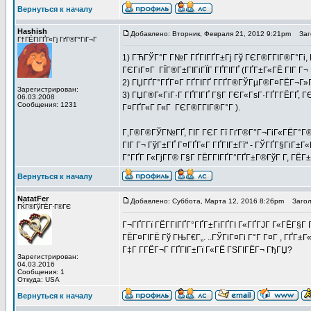
Вернуться к началу
Hashish
Добавлено: Вторник, Февраля 21, 2012 9:21pm
Заго
Г†ГЁГІГҐГ«Гј ГґГ®Г°ГіГ¬Г
1) ГЋГЎГ°Г Г№Г ГҐГІГҐГ±Гј Гў ГЄГ®Г­ГІГ®Г°Гі,
ГЄГіГ¤Г ГЇГ®Г±ГІГіГЇГ ГҐГІГҐ (ГҐГ±Г«ГЁ ГІГ Г¬ Г
2) ГЏГҐГ°ГҐГ¤Г ГҐГІГҐ Г­ГҐГ®ГЎГµГ®Г¤ГЁГ¬Г»Г
Зарегистрирован:
3) ГЏГ®Г«ГіГ·Г ГҐГІГҐ Г§Г ГЄГ«ГѕГ·ГҐГ­ГЁГҐ, ГЄ
06.03.2008
Сообщения: 1231
Г¤ГҐГ«Г Г«Г ГЄГ®Г­ГІГ®Г°Г ).
Г‚Г®Г®ГЎГ№ГҐ, ГІГ ГЄГ Гї ГґГ®Г°Г¬ГіГ«ГЁГ°Г®
ГІГ Г¬ ГўГ±ГҐ Г¤ГҐГ«Г ГҐГІГ±Гї" - ГЎГҐГ§ГіГ±Г
Г°ГҐГ Г«ГјГ­Г® Г§Г ГЁГ­ГІГҐГ°ГҐГ±Г®ГўГ Г­, ГЁ
Вернуться к началу
NatatFer
Добавлено: Суббота, Марта 12, 2016 8:26pm
Заголо
ГЌГ®ГўГЁГ·Г®ГЄ
Г¬ГҐГ­Гї ГЁГ­ГІГҐГ°ГҐГ±ГіГҐГІ Г«ГҐГЈГ Г«ГЁГ§Г
ГЁГ¤ГІГЁ Гў ГЊГ€Г„. ..ГЎГіГ¤Гі Г°Г Г¤Г , ГҐГ±
Г‡Г Г­ГЁГ¬Г ГҐГІГ±Гї Г«ГЁ ГЅГІГЁГ¬ ГђГЏ?
Зарегистрирован:
04.03.2016
Сообщения: 1
Откуда: USA
Вернуться к началу