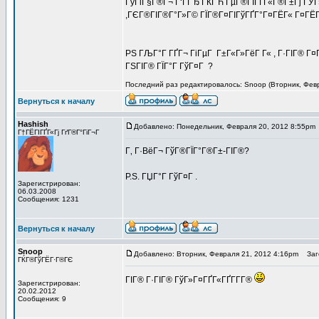
ГўГіГ§Г®Г¬ Г‘ГГЂ ГЌГЋ ГµГ®ГІГҐГ«Г®Г±Гј ГЎГ»
,ГЄГ®ГІГ®Г°Г»Г© ГЇГ®Г¤ГІГўГҐГ°Г¤ГЁГ« Г¤ГЁГЇГ
PS ГЉГ°Г ГҐГ¬ ГіГµГ Г±Г«Г»ГёГ Г« , Г·ГІГ® Г¤Г
ГЅГІГ® ГЇГ°Г ГўГ¤Г ?
Последний раз редактировалось: Snoop (Вторник, Февра
Вернуться к началу
Hashish
Добавлено: Понедельник, Февраля 20, 2012 8:55pm
Г†ГЁГІГҐГ«Гј ГґГ®Г°ГіГ¬Г
Г‚ Г·ВёГ¬ ГўГ®ГЇГ°Г®Г±-ГІГ®?
P.S. ГЏГ°Г ГўГ¤Г .
Зарегистрирован:
06.03.2008
Сообщения: 1231
Вернуться к началу
Snoop
Добавлено: Вторник, Февраля 21, 2012 4:16pm
Заго
ГЌГ®ГўГЁГ·Г®ГЄ
ГІГ® Г·ГІГ® ГўГ»Г¤ГҐГ«ГҐГ­Г­Г®
Зарегистрирован:
20.02.2012
Сообщения: 9