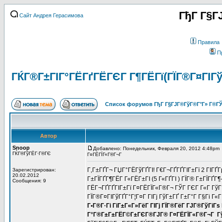
ГђГ Г§Г
Сайт Андрея Герасимова
Правила
П
ГЌГ®Г±ГІГ°ГЁГґГЁГЄГ Г¶ГЁГї(ГЇГ®Г¤ГІГў
Список форумов ГђГ Г§ГЈГ®ГўГ®Г°Г» Г®ГЎ
Автор
Snoop
Добавлено: Понедельник, Февраля 20, 2012 4:48pm
ГЌГ®ГўГЁГ·Г®ГЄ
Г¤ГЁГЇГ«Г®Г¬Г
Г‚Г±ГҐГ¬ ГЏГ°ГЁГўГҐГІ! Г€Г¬ГҐГҐГІГ±Гї 2 ГІГҐ
Зарегистрирован:
20.02.2012
Г±ГЇГҐГ¶ГЁГ Г«ГЁГ±ГІ (5 Г«ГҐГІ ) ГЇГ® Г±ГЇГҐГ¶
Сообщения: 9
ГЁГ¬ГҐГҐГІГ±Гї Г¤ГЁГЇГ«Г®Г¬ ГЎГ ГЄГ Г«Г ГўГ°
ГЇГ®Г¤ГІГўГҐГ°Г¦Г¤Г ГІГј ГўГ±ГҐ Г±Г°Г Г§Гі Г«Г
Г•Г®Г·Гі ГіГ±Г«Г»ГёГ ГІГј ГЇГ®ГёГ ГЈГ®ГўГіГѕ
Г°Г®Г±Г±ГЁГ©Г±ГЄГ®ГЈГ® Г¤ГЁГЇГ«Г®Г¬Г Гў