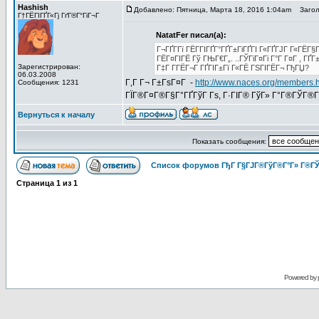
Hashish
Добавлено: Пятница, Марта 18, 2016 1:04am
Заголо
Г†ГЁГІГҐГ«Гј ГґГ®Г°ГіГ¬Г
NatatFer писал(а):
Г¬ГҐГ­Гї ГЁГ­ГІГҐГ°ГҐГ±ГіГҐГІ Г«ГҐГЈГ Г«ГЁГ
ГЁГ¤ГІГЁ Гў ГЊГ€Г„. ..ГЎГіГ¤Гі Г°Г Г¤Г , ГҐ
Зарегистрирован:
Г‡Г Г­ГЁГ¬Г ГҐГІГ±Гї Г«ГЁ ГЅГІГЁГ¬ ГђГЏ?
06.03.2008
Г‚Г Г¬ Г±ГѕГ¤Г -
http://www.naces.org/members.
Сообщения: 1231
ГЇГ®Г¤Г®Г§Г°ГҐГўГ Гѕ, Г·ГІГ® ГўГ» Г°Г®ГЎГ®ГІ
Вернуться к началу
Показать сообщения:
Список форумов ГђГ Г§ГЈГ®ГўГ®Г°Г» Г®ГЎ
Страница
1
из
1
Powered by