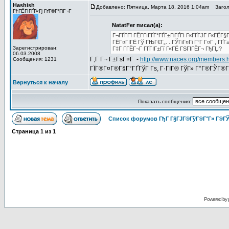
Hashish
Добавлено: Пятница, Марта 18, 2016 1:04am
Заголо
Г†ГЁГІГҐГ«Гј ГґГ®Г°ГіГ¬Г
NatatFer писал(а):
Г¬ГҐГ­Гї ГЁГ­ГІГҐГ°ГҐГ±ГіГҐГІ Г«ГҐГЈГ Г«ГЁГ
ГЁГ¤ГІГЁ Гў ГЊГ€Г„. ..ГЎГіГ¤Гі Г°Г Г¤Г , ГҐ
Зарегистрирован:
Г‡Г Г­ГЁГ¬Г ГҐГІГ±Гї Г«ГЁ ГЅГІГЁГ¬ ГђГЏ?
06.03.2008
Г‚Г Г¬ Г±ГѕГ¤Г -
http://www.naces.org/members.
Сообщения: 1231
ГЇГ®Г¤Г®Г§Г°ГҐГўГ Гѕ, Г·ГІГ® ГўГ» Г°Г®ГЎГ®ГІ
Вернуться к началу
Показать сообщения:
Список форумов ГђГ Г§ГЈГ®ГўГ®Г°Г» Г®ГЎ
Страница
1
из
1
Powered by