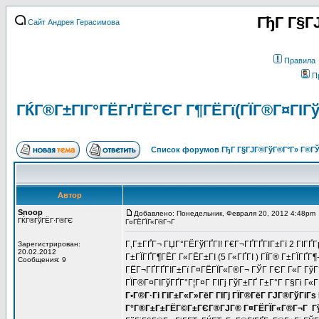
ГђГ Г§Г
Сайт Андрея Герасимова
Правила
П
ГЌГ®Г±ГІГ°ГЁГґГЁГЄГ Г¶ГЁГї(ГЇГ®Г¤ГІГў
Список форумов ГђГ Г§ГЈГ®ГўГ®Г°Г» Г®ГЎ
Автор
Snoop
Добавлено: Понедельник, Февраля 20, 2012 4:48pm
ГЌГ®ГўГЁГ·Г®ГЄ
Г¤ГЁГЇГ«Г®Г¬Г
Г‚Г±ГҐГ¬ ГЏГ°ГЁГўГҐГІ! Г€Г¬ГҐГҐГІГ±Гї 2 ГІГҐ
Зарегистрирован:
20.02.2012
Г±ГЇГҐГ¶ГЁГ Г«ГЁГ±ГІ (5 Г«ГҐГІ ) ГЇГ® Г±ГЇГҐГ¶
Сообщения: 9
ГЁГ¬ГҐГҐГІГ±Гї Г¤ГЁГЇГ«Г®Г¬ ГЎГ ГЄГ Г«Г ГўГ°
ГЇГ®Г¤ГІГўГҐГ°Г¦Г¤Г ГІГј ГўГ±ГҐ Г±Г°Г Г§Гі Г«Г
Г•Г®Г·Гі ГіГ±Г«Г»ГёГ ГІГј ГЇГ®ГёГ ГЈГ®ГўГіГѕ
Г°Г®Г±Г±ГЁГ©Г±ГЄГ®ГЈГ® Г¤ГЁГЇГ«Г®Г¬Г Гў