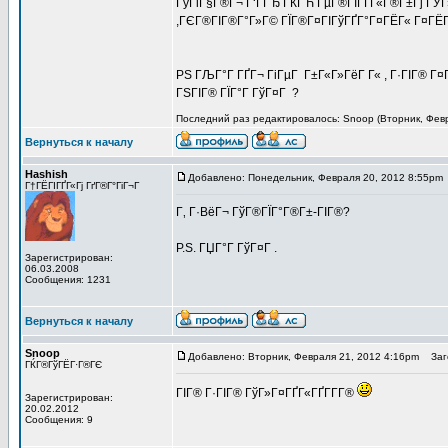
ГўГіГ§Г®Г¬ Г‘ГГЂ ГЌГЋ ГµГ®ГІГҐГ«Г®Г±Гј ГЎГ»
,ГЄГ®ГІГ®Г°Г»Г© ГЇГ®Г¤ГІГўГҐГ°Г¤ГЁГ« Г¤ГЁГЇГ
PS ГЉГ°Г ГҐГ¬ ГіГµГ Г±Г«Г»ГёГ Г« , Г·ГІГ® Г¤Г
ГЅГІГ® ГЇГ°Г ГўГ¤Г ?
Последний раз редактировалось: Snoop (Вторник, Февра
Вернуться к началу
Hashish
Добавлено: Понедельник, Февраля 20, 2012 8:55pm
Г†ГЁГІГҐГ«Гј ГґГ®Г°ГіГ¬Г
Г‚ Г·ВёГ¬ ГўГ®ГЇГ°Г®Г±-ГІГ®?
P.S. ГЏГ°Г ГўГ¤Г .
Зарегистрирован:
06.03.2008
Сообщения: 1231
Вернуться к началу
Snoop
Добавлено: Вторник, Февраля 21, 2012 4:16pm
Заго
ГЌГ®ГўГЁГ·Г®ГЄ
ГІГ® Г·ГІГ® ГўГ»Г¤ГҐГ«ГҐГ­Г­Г®
Зарегистрирован:
20.02.2012
Сообщения: 9