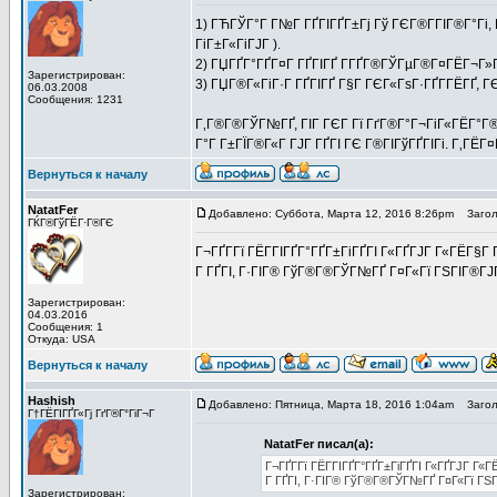
1) ГЋГЎГ°Г Г№Г ГҐГІГҐГ±Гј Гў ГЄГ®Г­ГІГ®Г°Гі, 
ГіГ±Г«ГіГЈГ ).
2) ГЏГҐГ°ГҐГ¤Г ГҐГІГҐ Г­ГҐГ®ГЎГµГ®Г¤ГЁГ¬Г»Г
Зарегистрирован:
3) ГЏГ®Г«ГіГ·Г ГҐГІГҐ Г§Г ГЄГ«ГѕГ·ГҐГ­ГЁГҐ, ГЄ
06.03.2008
Сообщения: 1231
Г‚Г®Г®ГЎГ№ГҐ, ГІГ ГЄГ Гї ГґГ®Г°Г¬ГіГ«ГЁГ°Г®Г
Г°Г Г±ГЇГ®Г«Г ГЈГ ГҐГІ ГЄ Г®ГІГўГҐГІГі. Г‚ГЁГ
Вернуться к началу
NatatFer
Добавлено: Суббота, Марта 12, 2016 8:26pm
Заголо
ГЌГ®ГўГЁГ·Г®ГЄ
Г¬ГҐГ­Гї ГЁГ­ГІГҐГ°ГҐГ±ГіГҐГІ Г«ГҐГЈГ Г«ГЁГ§Г
Г ГҐГІ, Г·ГІГ® ГўГ®Г®ГЎГ№ГҐ Г¤Г«Гї ГЅГІГ®ГЈГ
Зарегистрирован:
04.03.2016
Сообщения: 1
Откуда: USA
Вернуться к началу
Hashish
Добавлено: Пятница, Марта 18, 2016 1:04am
Заголо
Г†ГЁГІГҐГ«Гј ГґГ®Г°ГіГ¬Г
NatatFer писал(а):
Г¬ГҐГ­Гї ГЁГ­ГІГҐГ°ГҐГ±ГіГҐГІ Г«ГҐГЈГ Г
Г ГҐГІ, Г·ГІГ® ГўГ®Г®ГЎГ№ГҐ Г¤Г«Гї ГЅГІ
Зарегистрирован: