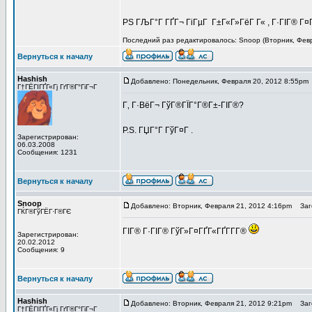
PS ГЉГ°Г ГҐГ¬ ГіГµГ Г±Г«Г»ГёГ Г« , Г·ГІГ® Г¤Г
Последний раз редактировалось: Snoop (Вторник, Февра
Вернуться к началу
Hashish
Добавлено: Понедельник, Февраля 20, 2012 8:55pm
Г†ГЁГІГҐГ«Гј ГґГ®Г°ГіГ¬Г
Г‚ Г·ВёГ¬ ГўГ®ГЇГ°Г®Г±-ГІГ®?
P.S. ГЏГ°Г ГўГ¤Г .
Зарегистрирован:
06.03.2008
Сообщения: 1231
Вернуться к началу
Snoop
Добавлено: Вторник, Февраля 21, 2012 4:16pm
Заго
ГЌГ®ГўГЁГ·Г®ГЄ
ГІГ® Г·ГІГ® ГўГ»Г¤ГҐГ«ГҐГ­Г­Г®
Зарегистрирован:
20.02.2012
Сообщения: 9
Вернуться к началу
Hashish
Добавлено: Вторник, Февраля 21, 2012 9:21pm
Заго
Г†ГЁГІГҐГ«Гј ГґГ®Г°ГіГ¬Г