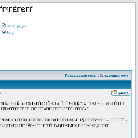
ҐГ°ГЁГЄГҐ
Регистрация
Вход
Предыдущая тема
::
Следующая тема
¬Г
ГЁГ Г«ГЁГ±ГІ (5 Г«ГҐГІ ) ГЇГ® Г±ГЇГҐГ¶-ГІГЁ "ГЏГ°Г®Г¬Г»ГёГ«ГҐГ­Г­Г Гї
ГўГ«ГҐГ­ГЁГҐ Г­Г ГЇГ°ГҐГ¤ГЇГ°ГЁГїГІГЁГЁ" ГЃГіГ¤Гі
ГЁГҐ Г°Г®Г±Г±ГЁГ©Г±ГЄГ®ГЈГ® Г¤ГЁГЇГ«Г®Г¬Г Гў Г‘ГГЂ???
Г—ГіГІГјГҐГ¬
ҐГ Г«ГјГ­Г»Г© ГЇГ°ГЁГ¬ГҐГ° Г°ГҐГ Г«ГјГ­Г®ГЈГ® Г·ГҐГ«Г®ГўГҐГЄГ