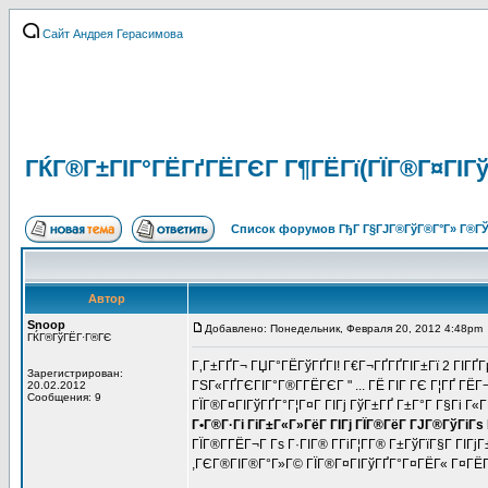
Сайт Андрея Герасимова
ГЌГ®Г±ГІГ°ГЁГґГЁГЄГ Г¶ГЁГї(ГЇГ®Г¤ГІГў
Список форумов ГђГ Г§ГЈГ®ГўГ®Г°Г» Г®ГЎ
Автор
Snoop
Добавлено: Понедельник, Февраля 20, 2012 4:48pm
ГЌГ®ГўГЁГ·Г®ГЄ
Г‚Г±ГҐГ¬ ГЏГ°ГЁГўГҐГІ! Г€Г¬ГҐГҐГІГ±Гї 2 ГІГҐГ
Зарегистрирован:
ГЅГ«ГҐГЄГІГ°Г®Г­ГЁГЄГ " ... ГЁ ГІГ ГЄ Г¦ГҐ ГЁ
20.02.2012
Сообщения: 9
ГЇГ®Г¤ГІГўГҐГ°Г¦Г¤Г ГІГј ГўГ±ГҐ Г±Г°Г Г§Гі Г«Г
Г•Г®Г·Гі ГіГ±Г«Г»ГёГ ГІГј ГЇГ®ГёГ ГЈГ®ГўГіГ
ГЇГ®Г­ГЁГ¬Г Гѕ Г·ГІГ® Г­ГіГ¦Г­Г® Г±ГўГїГ§Г ГІ
,ГЄГ®ГІГ®Г°Г»Г© ГЇГ®Г¤ГІГўГҐГ°Г¤ГЁГ« Г¤ГЁГЇГ