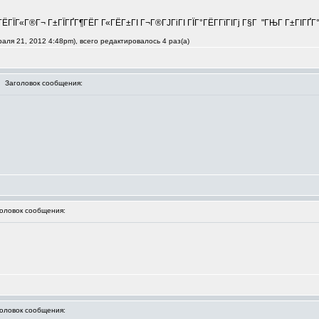
ЁГЇГ«Г®Г¬ Г±ГЇГҐГ¶ГЁГ Г«ГЁГ±ГІ Г¬Г®ГЈГіГІ ГЇГ°ГЁГ­ГїГІГј Г§Г "ГЊГ Г±ГІГҐГ°Г
ля 21, 2012 4:48pm), всего редактировалось 4 раз(а)
Заголовок сообщения:
ловок сообщения:
ловок сообщения: