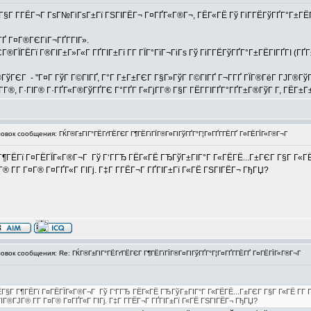
Г§Г Г­ГЁГ¬Г ГѕГ№ГіГѕГ±Гї ГЅГІГЁГ¬ Г¤ГҐГ«Г®Г¬, ГЁГ«ГЁ Гў ГіГ­ГЁГўГҐГ°Г±ГЁГІГ
Ґ Г¤Г®ГЄГіГ¬ГҐГ­ГІГ».
Г®ГЇГЁГї Г®ГІГ±Г»Г«Г ГҐГІГ±Гї Г­Г ГЇГ°ГїГ¬ГіГѕ Гў ГіГ­ГЁГўГҐГ°Г±ГЁГІГҐГІ (Г
ўГЄГ - "Г¤Г ГўГ Г©ГІГҐ, Г°Г Г±Г±ГЄГ Г§Г»ГўГ Г©ГІГҐ Г¬Г­ГҐ ГЇГ®ГёГ ГЈГ®ГўГ®
¤Г­Г®, Г·ГІГ® Г·ГҐГ«Г®ГўГҐГЄ Г°ГҐГ Г«ГјГ­Г® Г§Г ГЁГ­ГІГҐГ°ГҐГ±Г®ГўГ Г­, ГЁГ±
вок сообщения: ГЌГ®Г±ГІГ°ГЁГґГЁГЄГ Г¶ГЁГїГЇГ®Г¤ГІГўГҐГ°Г¦Г¤ГҐГ­ГЁГҐ Г¤ГЁГЇГ«Г®Г¬Г
 Г¶ГЁГї Г¤ГЁГЇГ«Г®Г¬Г Гў Г‘ГГЂ ГЁГ«ГЁ ГЂГўГ±ГІГ°Г Г«ГЁГЁ...Г±ГЄГ Г§Г Г«ГЁ 
® Г­Г Г¤Г® Г¤ГҐГ«Г ГІГј. Г‡Г Г­ГЁГ¬Г ГҐГІГ±Гї Г«ГЁ ГЅГІГЁГ¬ ГђГЏ?
вок сообщения: Re: ГЌГ®Г±ГІГ°ГЁГґГЁГЄГ Г¶ГЁГїГЇГ®Г¤ГІГўГҐГ°Г¦Г¤ГҐГ­ГЁГҐ Г¤ГЁГЇГ«Г®Г¬Г
«ГЁГ§Г Г¶ГЁГї Г¤ГЁГЇГ«Г®Г¬Г Гў Г‘ГГЂ ГЁГ«ГЁ ГЂГўГ±ГІГ°Г Г«ГЁГЁ...Г±ГЄГ Г§Г Г«ГЁ Г­Г Г
Г®ГЈГ® Г­Г Г¤Г® Г¤ГҐГ«Г ГІГј. Г‡Г Г­ГЁГ¬Г ГҐГІГ±Гї Г«ГЁ ГЅГІГЁГ¬ ГђГЏ?