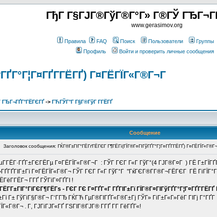
ГђГ Г§ГЈГ®ГўГ®Г°Г» Г®ГЎ ГЂГ¬Г
www.gerasimov.org
Правила
FAQ
Поиск
Пользователи
Группы
Профиль
Войти и проверить личные сообщения
ГҐГ°Г¦Г¤ГҐГ­ГЁГҐ) Г¤ГЁГЇГ«Г®Г¬Г
 ГЂГ¬ГҐГ°ГЁГЄГҐ
->
ГЋГЎГ°Г Г§Г®ГўГ Г­ГЁГҐ
Сообщение
Заголовок сообщения: ГЌГ®Г±ГІГ°ГЁГґГЁГЄГ Г¶ГЁГї(ГЇГ®Г¤ГІГўГҐГ°Г¦Г¤ГҐГ­ГЁГҐ) Г¤ГЁГЇГ«Г®Г
µГ­ГЁГ·ГҐГ±ГЄГЁГµ Г¤ГЁГЇГ«Г®Г¬Г : ГЎГ ГЄГ Г«Г ГўГ°(4 ГЈГ®Г¤Г ) ГЁ Г±ГЇГҐГ¶
Г¬ГҐГҐГІГ±Гї Г¤ГЁГЇГ«Г®Г¬ ГЎГ ГЄГ Г«Г ГўГ°Г "ГќГЄГ®Г­Г®Г¬ГЁГЄГ ГЁ ГіГЇГ°Г 
ЁГёГ­ГЁГ¬ Г­ГҐ ГЎГіГ¤ГҐГІ !
ѕ ГЁГ­Г±ГІГ°ГіГЄГ¶ГЁГѕ - ГЄГ ГЄ Г¤ГҐГ«Г ГҐГІГ±Гї ГЇГ®Г¤ГІГўГҐГ°Г¦Г¤ГҐГ­
ГјГ±Гї Г± ГўГіГ§Г®Г¬ Г‘ГГЂ ГЌГЋ ГµГ®ГІГҐГ«Г®Г±Гј ГЎГ» ГіГ±Г«Г»ГёГ ГІГј Г°Г
«Г®Г¬ . Г‚ ГЈГіГЈГ«ГҐ ГЅГІГ®ГЈГ® Г­ГҐ Г­Г ГёГҐГ«!