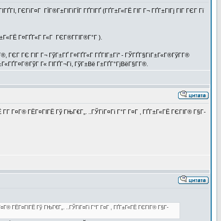
ҐГІ, ГЄГіГ¤Г ГЇГ®Г±ГІГіГЇГ ГҐГІГҐ (ГҐГ±Г«ГЁ ГІГ Г¬ ГҐГ±ГІГј ГІГ ГЄГ Гї
ҐГ±Г«ГЁ Г¤ГҐГ«Г Г«Г ГЄГ®Г­ГІГ®Г°Г ).
, ГЄГ ГЄ ГІГ Г¬ ГўГ±ГҐ Г¤ГҐГ«Г ГҐГІГ±Гї" - ГЎГҐГ§ГіГ±Г«Г®ГўГ­Г®
Г±Г«ГҐГ¤Г®ГўГ Г« ГІГҐГ¬Гі, ГўГ±Вё Г±ГҐГ°ГјВёГ§Г­Г®.
Г­Г Г¤Г® ГЁГ¤ГІГЁ Гў ГЊГ€Г„. ..ГЎГіГ¤Гі Г°Г Г¤Г , ГҐГ±Г«ГЁ ГЄГІГ® Г§Г­
¤Г® ГЁГ¤ГІГЁ Гў ГЊГ€Г„. ..ГЎГіГ¤Гі Г°Г Г¤Г , ГҐГ±Г«ГЁ ГЄГІГ® Г§Г­