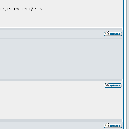
 " , ГЅГІГ® ГЇГ°Г ГўГ¤Г ?