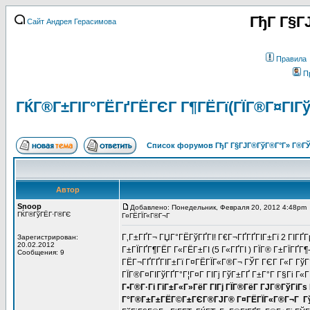
ГђГ Г§Г
Сайт Андрея Герасимова
Правила
П
ГЌГ®Г±ГІГ°ГЁГґГЁГЄГ Г¶ГЁГї(ГЇГ®Г¤ГІГў
Список форумов ГђГ Г§ГЈГ®ГўГ®Г°Г» Г®ГЎ
Автор
Snoop
Добавлено: Понедельник, Февраля 20, 2012 4:48pm
ГЌГ®ГўГЁГ·Г®ГЄ
Г¤ГЁГЇГ«Г®Г¬Г
Г‚Г±ГҐГ¬ ГЏГ°ГЁГўГҐГІ! Г€Г¬ГҐГҐГІГ±Гї 2 ГІГҐ
Зарегистрирован:
20.02.2012
Г±ГЇГҐГ¶ГЁГ Г«ГЁГ±ГІ (5 Г«ГҐГІ ) ГЇГ® Г±ГЇГҐГ¶
Сообщения: 9
ГЁГ¬ГҐГҐГІГ±Гї Г¤ГЁГЇГ«Г®Г¬ ГЎГ ГЄГ Г«Г ГўГ°
ГЇГ®Г¤ГІГўГҐГ°Г¦Г¤Г ГІГј ГўГ±ГҐ Г±Г°Г Г§Гі Г«Г
Г•Г®Г·Гі ГіГ±Г«Г»ГёГ ГІГј ГЇГ®ГёГ ГЈГ®ГўГіГѕ
Г°Г®Г±Г±ГЁГ©Г±ГЄГ®ГЈГ® Г¤ГЁГЇГ«Г®Г¬Г Гў