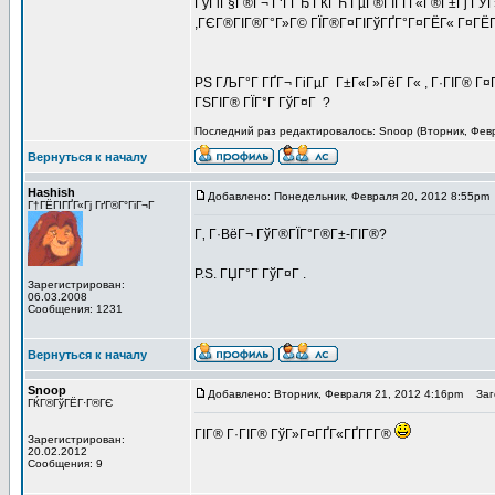
ГўГіГ§Г®Г¬ Г‘ГГЂ ГЌГЋ ГµГ®ГІГҐГ«Г®Г±Гј ГЎГ»
,ГЄГ®ГІГ®Г°Г»Г© ГЇГ®Г¤ГІГўГҐГ°Г¤ГЁГ« Г¤ГЁГЇГ
PS ГЉГ°Г ГҐГ¬ ГіГµГ Г±Г«Г»ГёГ Г« , Г·ГІГ® Г¤Г
ГЅГІГ® ГЇГ°Г ГўГ¤Г ?
Последний раз редактировалось: Snoop (Вторник, Февра
Вернуться к началу
Hashish
Добавлено: Понедельник, Февраля 20, 2012 8:55pm
Г†ГЁГІГҐГ«Гј ГґГ®Г°ГіГ¬Г
Г‚ Г·ВёГ¬ ГўГ®ГЇГ°Г®Г±-ГІГ®?
P.S. ГЏГ°Г ГўГ¤Г .
Зарегистрирован:
06.03.2008
Сообщения: 1231
Вернуться к началу
Snoop
Добавлено: Вторник, Февраля 21, 2012 4:16pm
Заго
ГЌГ®ГўГЁГ·Г®ГЄ
ГІГ® Г·ГІГ® ГўГ»Г¤ГҐГ«ГҐГ­Г­Г®
Зарегистрирован:
20.02.2012
Сообщения: 9