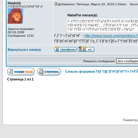
Hashish
Добавлено: Пятница, Марта 18, 2016 1:04am
Заголо
Г†ГЁГІГҐГ«Гј ГґГ®Г°ГіГ¬Г
NatatFer писал(а):
Г¬ГҐГ­Гї ГЁГ­ГІГҐГ°ГҐГ±ГіГҐГІ Г«ГҐГЈГ Г«ГЁГ
ГЁГ¤ГІГЁ Гў ГЊГ€Г„. ..ГЎГіГ¤Гі Г°Г Г¤Г , ГҐ
Зарегистрирован:
Г‡Г Г­ГЁГ¬Г ГҐГІГ±Гї Г«ГЁ ГЅГІГЁГ¬ ГђГЏ?
06.03.2008
Г‚Г Г¬ Г±ГѕГ¤Г -
http://www.naces.org/members.
Сообщения: 1231
ГЇГ®Г¤Г®Г§Г°ГҐГўГ Гѕ, Г·ГІГ® ГўГ» Г°Г®ГЎГ®ГІ
Вернуться к началу
Показать сообщения:
Список форумов ГђГ Г§ГЈГ®ГўГ®Г°Г» Г®ГЎ
Страница
1
из
1
Powered by