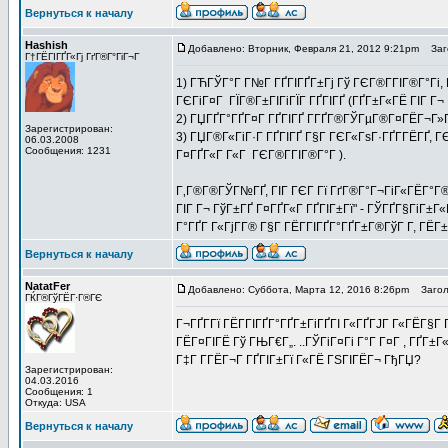
Вернуться к началу
Hashish
Добавлено: Вторник, Февраля 21, 2012 9:21pm
Заго
Г†ГЁГІГҐГ«Гј ГґГ®Г°ГіГ¬Г
1) ГЋГЎГ°Г Г№Г ГҐГІГҐГ±Гј Гў ГЄГ®Г­ГІГ®Г°Гі,
ГЄГіГ¤Г ГЇГ®Г±ГІГіГЇГ ГҐГІГҐ (ГҐГ±Г«ГЁ ГІГ Г¬ Г
2) ГЏГҐГ°ГҐГ¤Г ГҐГІГҐ Г­ГҐГ®ГЎГµГ®Г¤ГЁГ¬Г»Г
Зарегистрирован:
3) ГЏГ®Г«ГіГ·Г ГҐГІГҐ Г§Г ГЄГ«ГѕГ·ГҐГ­ГЁГҐ, ГЄ
06.03.2008
Сообщения: 1231
Г¤ГҐГ«Г Г«Г ГЄГ®Г­ГІГ®Г°Г ).
Г‚Г®Г®ГЎГ№ГҐ, ГІГ ГЄГ Гї ГґГ®Г°Г¬ГіГ«ГЁГ°Г®
ГІГ Г¬ ГўГ±ГҐ Г¤ГҐГ«Г ГҐГІГ±Гї" - ГЎГҐГ§ГіГ±Г
Г°ГҐГ Г«ГјГ­Г® Г§Г ГЁГ­ГІГҐГ°ГҐГ±Г®ГўГ Г­, ГЁ
Вернуться к началу
NatatFer
Добавлено: Суббота, Марта 12, 2016 8:26pm
Заголо
ГЌГ®ГўГЁГ·Г®ГЄ
Г¬ГҐГ­Гї ГЁГ­ГІГҐГ°ГҐГ±ГіГҐГІ Г«ГҐГЈГ Г«ГЁГ§Г
ГЁГ¤ГІГЁ Гў ГЊГ€Г„. ..ГЎГіГ¤Гі Г°Г Г¤Г , ГҐГ±
Г‡Г Г­ГЁГ¬Г ГҐГІГ±Гї Г«ГЁ ГЅГІГЁГ¬ ГђГЏ?
Зарегистрирован:
04.03.2016
Сообщения: 1
Откуда: USA
Вернуться к началу