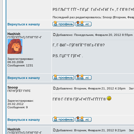
PS ГЉГ°Г ГҐГ¬ ГіГµГ Г±Г«Г»ГёГ Г« , Г·ГІГ® Г¤Г
Последний раз редактировалось: Snoop (Вторник, Февра
Вернуться к началу
Hashish
Добавлено: Понедельник, Февраля 20, 2012 8:55pm
Г†ГЁГІГҐГ«Гј ГґГ®Г°ГіГ¬Г
Г‚ Г·ВёГ¬ ГўГ®ГЇГ°Г®Г±-ГІГ®?
P.S. ГЏГ°Г ГўГ¤Г .
Зарегистрирован:
06.03.2008
Сообщения: 1231
Вернуться к началу
Snoop
Добавлено: Вторник, Февраля 21, 2012 4:16pm
Заго
ГЌГ®ГўГЁГ·Г®ГЄ
ГІГ® Г·ГІГ® ГўГ»Г¤ГҐГ«ГҐГ­Г­Г®
Зарегистрирован:
20.02.2012
Сообщения: 9
Вернуться к началу
Hashish
Добавлено: Вторник, Февраля 21, 2012 9:21pm
Заго
Г†ГЁГІГҐГ«Гј ГґГ®Г°ГіГ¬Г