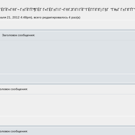
ЁГЇГ«Г®Г¬ Г±ГЇГҐГ¶ГЁГ Г«ГЁГ±ГІ Г¬Г®ГЈГіГІ ГЇГ°ГЁГ­ГїГІГј Г§Г "ГЊГ Г±ГІГҐГ°Г
ля 21, 2012 4:48pm), всего редактировалось 4 раз(а)
Заголовок сообщения:
ловок сообщения:
ловок сообщения: