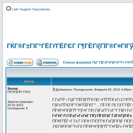
Сайт Андрея Герасимова
ГЌГ®Г±ГІГ°ГЁГґГЁГЄГ Г¶ГЁГї(ГЇГ®Г¤ГІГў
Список форумов ГђГ Г§ГЈГ®ГўГ®Г°Г» Г®ГЎ
Автор
Snoop
Добавлено: Понедельник, Февраля 20, 2012 4:48pm
ГЌГ®ГўГЁГ·Г®ГЄ
Г‚Г±ГҐГ¬ ГЏГ°ГЁГўГҐГІ! Г€Г¬ГҐГҐГІГ±Гї 2 ГІГҐГ
Зарегистрирован:
ГЅГ«ГҐГЄГІГ°Г®Г­ГЁГЄГ " ... ГЁ ГІГ ГЄ Г¦ГҐ ГЁ
20.02.2012
Сообщения: 9
ГЇГ®Г¤ГІГўГҐГ°Г¦Г¤Г ГІГј ГўГ±ГҐ Г±Г°Г Г§Гі Г«Г
Г•Г®Г·Гі ГіГ±Г«Г»ГёГ ГІГј ГЇГ®ГёГ ГЈГ®ГўГіГ
ГЇГ®Г­ГЁГ¬Г Гѕ Г·ГІГ® Г­ГіГ¦Г­Г® Г±ГўГїГ§Г ГІ
,ГЄГ®ГІГ®Г°Г»Г© ГЇГ®Г¤ГІГўГҐГ°Г¤ГЁГ« Г¤ГЁГЇГ