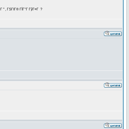
 " , ГЅГІГ® ГЇГ°Г ГўГ¤Г ?