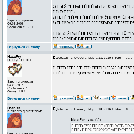
1) ГЋГЎГ°Г Г№Г ГҐГІГҐГ±Гј Гў ГЄГ®Г­ГІГ®Г°Гі, 
ГіГ±Г«ГіГЈГ ).
2) ГЏГҐГ°ГҐГ¤Г ГҐГІГҐ Г­ГҐГ®ГЎГµГ®Г¤ГЁГ¬Г»Г
Зарегистрирован:
3) ГЏГ®Г«ГіГ·Г ГҐГІГҐ Г§Г ГЄГ«ГѕГ·ГҐГ­ГЁГҐ, ГЄ
06.03.2008
Сообщения: 1231
Г‚Г®Г®ГЎГ№ГҐ, ГІГ ГЄГ Гї ГґГ®Г°Г¬ГіГ«ГЁГ°Г®Г
Г°Г Г±ГЇГ®Г«Г ГЈГ ГҐГІ ГЄ Г®ГІГўГҐГІГі. Г‚ГЁГ
Вернуться к началу
NatatFer
Добавлено: Суббота, Марта 12, 2016 8:26pm
Заголо
ГЌГ®ГўГЁГ·Г®ГЄ
Г¬ГҐГ­Гї ГЁГ­ГІГҐГ°ГҐГ±ГіГҐГІ Г«ГҐГЈГ Г«ГЁГ§Г
Г ГҐГІ, Г·ГІГ® ГўГ®Г®ГЎГ№ГҐ Г¤Г«Гї ГЅГІГ®ГЈГ
Зарегистрирован:
04.03.2016
Сообщения: 1
Откуда: USA
Вернуться к началу
Hashish
Добавлено: Пятница, Марта 18, 2016 1:04am
Заголо
Г†ГЁГІГҐГ«Гј ГґГ®Г°ГіГ¬Г
NatatFer писал(а):
Г¬ГҐГ­Гї ГЁГ­ГІГҐГ°ГҐГ±ГіГҐГІ Г«ГҐГЈГ Г
Г ГҐГІ, Г·ГІГ® ГўГ®Г®ГЎГ№ГҐ Г¤Г«Гї ГЅГІ
Зарегистрирован: