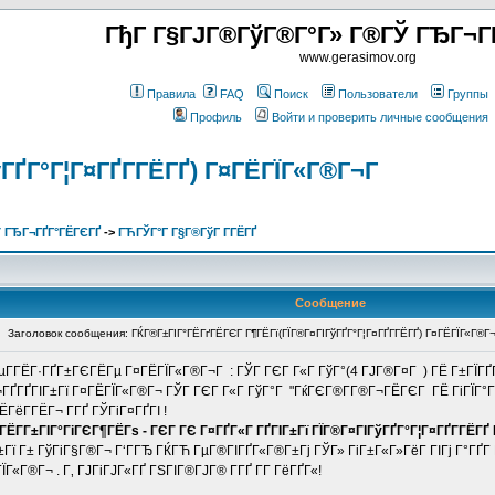
ГђГ Г§ГЈГ®ГўГ®Г°Г» Г®ГЎ ГЂГ¬Г
www.gerasimov.org
Правила
FAQ
Поиск
Пользователи
Группы
Профиль
Войти и проверить личные сообщения
ГҐГ°Г¦Г¤ГҐГ­ГЁГҐ) Г¤ГЁГЇГ«Г®Г¬Г
 ГЂГ¬ГҐГ°ГЁГЄГҐ
->
ГЋГЎГ°Г Г§Г®ГўГ Г­ГЁГҐ
Сообщение
Заголовок сообщения: ГЌГ®Г±ГІГ°ГЁГґГЁГЄГ Г¶ГЁГї(ГЇГ®Г¤ГІГўГҐГ°Г¦Г¤ГҐГ­ГЁГҐ) Г¤ГЁГЇГ«Г®Г
µГ­ГЁГ·ГҐГ±ГЄГЁГµ Г¤ГЁГЇГ«Г®Г¬Г : ГЎГ ГЄГ Г«Г ГўГ°(4 ГЈГ®Г¤Г ) ГЁ Г±ГЇГҐГ¶
Г¬ГҐГҐГІГ±Гї Г¤ГЁГЇГ«Г®Г¬ ГЎГ ГЄГ Г«Г ГўГ°Г "ГќГЄГ®Г­Г®Г¬ГЁГЄГ ГЁ ГіГЇГ°Г 
ЁГёГ­ГЁГ¬ Г­ГҐ ГЎГіГ¤ГҐГІ !
ѕ ГЁГ­Г±ГІГ°ГіГЄГ¶ГЁГѕ - ГЄГ ГЄ Г¤ГҐГ«Г ГҐГІГ±Гї ГЇГ®Г¤ГІГўГҐГ°Г¦Г¤ГҐГ­
ГјГ±Гї Г± ГўГіГ§Г®Г¬ Г‘ГГЂ ГЌГЋ ГµГ®ГІГҐГ«Г®Г±Гј ГЎГ» ГіГ±Г«Г»ГёГ ГІГј Г°Г
«Г®Г¬ . Г‚ ГЈГіГЈГ«ГҐ ГЅГІГ®ГЈГ® Г­ГҐ Г­Г ГёГҐГ«!