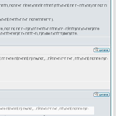
ҐГІ, ГЄГіГ¤Г ГЇГ®Г±ГІГіГЇГ ГҐГІГҐ (ГҐГ±Г«ГЁ ГІГ Г¬ ГҐГ±ГІГј ГІГ ГЄГ Гї
ҐГ±Г«ГЁ Г¤ГҐГ«Г Г«Г ГЄГ®Г­ГІГ®Г°Г ).
, ГЄГ ГЄ ГІГ Г¬ ГўГ±ГҐ Г¤ГҐГ«Г ГҐГІГ±Гї" - ГЎГҐГ§ГіГ±Г«Г®ГўГ­Г®
Г±Г«ГҐГ¤Г®ГўГ Г« ГІГҐГ¬Гі, ГўГ±Вё Г±ГҐГ°ГјВёГ§Г­Г®.
Г­Г Г¤Г® ГЁГ¤ГІГЁ Гў ГЊГ€Г„. ..ГЎГіГ¤Гі Г°Г Г¤Г , ГҐГ±Г«ГЁ ГЄГІГ® Г§Г­
¤Г® ГЁГ¤ГІГЁ Гў ГЊГ€Г„. ..ГЎГіГ¤Гі Г°Г Г¤Г , ГҐГ±Г«ГЁ ГЄГІГ® Г§Г­