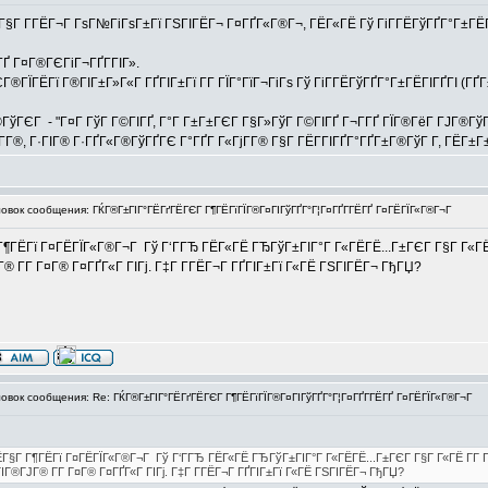
Г§Г Г­ГЁГ¬Г ГѕГ№ГіГѕГ±Гї ГЅГІГЁГ¬ Г¤ГҐГ«Г®Г¬, ГЁГ«ГЁ Гў ГіГ­ГЁГўГҐГ°Г±ГЁГІГ
Ґ Г¤Г®ГЄГіГ¬ГҐГ­ГІГ».
Г®ГЇГЁГї Г®ГІГ±Г»Г«Г ГҐГІГ±Гї Г­Г ГЇГ°ГїГ¬ГіГѕ Гў ГіГ­ГЁГўГҐГ°Г±ГЁГІГҐГІ (Г
ўГЄГ - "Г¤Г ГўГ Г©ГІГҐ, Г°Г Г±Г±ГЄГ Г§Г»ГўГ Г©ГІГҐ Г¬Г­ГҐ ГЇГ®ГёГ ГЈГ®ГўГ®
¤Г­Г®, Г·ГІГ® Г·ГҐГ«Г®ГўГҐГЄ Г°ГҐГ Г«ГјГ­Г® Г§Г ГЁГ­ГІГҐГ°ГҐГ±Г®ГўГ Г­, ГЁГ±
вок сообщения: ГЌГ®Г±ГІГ°ГЁГґГЁГЄГ Г¶ГЁГїГЇГ®Г¤ГІГўГҐГ°Г¦Г¤ГҐГ­ГЁГҐ Г¤ГЁГЇГ«Г®Г¬Г
 Г¶ГЁГї Г¤ГЁГЇГ«Г®Г¬Г Гў Г‘ГГЂ ГЁГ«ГЁ ГЂГўГ±ГІГ°Г Г«ГЁГЁ...Г±ГЄГ Г§Г Г«ГЁ 
® Г­Г Г¤Г® Г¤ГҐГ«Г ГІГј. Г‡Г Г­ГЁГ¬Г ГҐГІГ±Гї Г«ГЁ ГЅГІГЁГ¬ ГђГЏ?
вок сообщения: Re: ГЌГ®Г±ГІГ°ГЁГґГЁГЄГ Г¶ГЁГїГЇГ®Г¤ГІГўГҐГ°Г¦Г¤ГҐГ­ГЁГҐ Г¤ГЁГЇГ«Г®Г¬Г
«ГЁГ§Г Г¶ГЁГї Г¤ГЁГЇГ«Г®Г¬Г Гў Г‘ГГЂ ГЁГ«ГЁ ГЂГўГ±ГІГ°Г Г«ГЁГЁ...Г±ГЄГ Г§Г Г«ГЁ Г­Г Г
Г®ГЈГ® Г­Г Г¤Г® Г¤ГҐГ«Г ГІГј. Г‡Г Г­ГЁГ¬Г ГҐГІГ±Гї Г«ГЁ ГЅГІГЁГ¬ ГђГЏ?