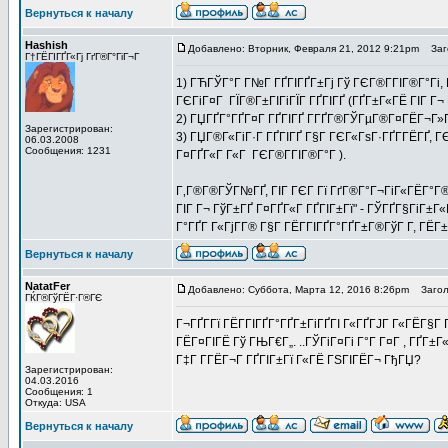
Вернуться к началу
Hashish
Добавлено: Вторник, Февраля 21, 2012 9:21pm
Заго
Г†ГЁГІГҐГ«Гј ГґГ®Г°ГіГ¬Г
1) ГЋГЎГ°Г Г№Г ГҐГІГҐГ±Гј Гў ГЄГ®Г­ГІГ®Г°Гі,
ГЄГіГ¤Г ГЇГ®Г±ГІГіГЇГ ГҐГІГҐ (ГҐГ±Г«ГЁ ГІГ Г¬ Г
2) ГЏГҐГ°ГҐГ¤Г ГҐГІГҐ Г­ГҐГ®ГЎГµГ®Г¤ГЁГ¬Г»Г
Зарегистрирован:
3) ГЏГ®Г«ГіГ·Г ГҐГІГҐ Г§Г ГЄГ«ГѕГ·ГҐГ­ГЁГҐ, ГЄ
06.03.2008
Сообщения: 1231
Г¤ГҐГ«Г Г«Г ГЄГ®Г­ГІГ®Г°Г ).
Г‚Г®Г®ГЎГ№ГҐ, ГІГ ГЄГ Гї ГґГ®Г°Г¬ГіГ«ГЁГ°Г®
ГІГ Г¬ ГўГ±ГҐ Г¤ГҐГ«Г ГҐГІГ±Гї" - ГЎГҐГ§ГіГ±Г
Г°ГҐГ Г«ГјГ­Г® Г§Г ГЁГ­ГІГҐГ°ГҐГ±Г®ГўГ Г­, ГЁ
Вернуться к началу
NatatFer
Добавлено: Суббота, Марта 12, 2016 8:26pm
Заголо
ГЌГ®ГўГЁГ·Г®ГЄ
Г¬ГҐГ­Гї ГЁГ­ГІГҐГ°ГҐГ±ГіГҐГІ Г«ГҐГЈГ Г«ГЁГ§Г
ГЁГ¤ГІГЁ Гў ГЊГ€Г„. ..ГЎГіГ¤Гі Г°Г Г¤Г , ГҐГ±
Г‡Г Г­ГЁГ¬Г ГҐГІГ±Гї Г«ГЁ ГЅГІГЁГ¬ ГђГЏ?
Зарегистрирован:
04.03.2016
Сообщения: 1
Откуда: USA
Вернуться к началу