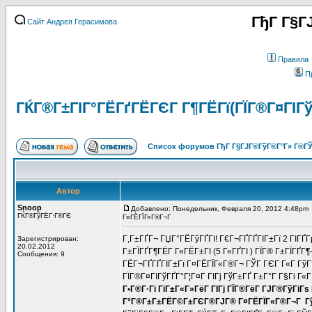
ГђГ Г§Г
Сайт Андрея Герасимова
Правила
П
ГЌГ®Г±ГІГ°ГЁГґГЁГЄГ Г¶ГЁГї(ГЇГ®Г¤ГІГў
Список форумов ГђГ Г§ГЈГ®ГўГ®Г°Г» Г®ГЎ
Автор
Snoop
Добавлено: Понедельник, Февраля 20, 2012 4:48pm
ГЌГ®ГўГЁГ·Г®ГЄ
Г¤ГЁГЇГ«Г®Г¬Г
Г‚Г±ГҐГ¬ ГЏГ°ГЁГўГҐГІ! Г€Г¬ГҐГҐГІГ±Гї 2 ГІГҐ
Зарегистрирован:
20.02.2012
Г±ГЇГҐГ¶ГЁГ Г«ГЁГ±ГІ (5 Г«ГҐГІ ) ГЇГ® Г±ГЇГҐГ¶
Сообщения: 9
ГЁГ¬ГҐГҐГІГ±Гї Г¤ГЁГЇГ«Г®Г¬ ГЎГ ГЄГ Г«Г ГўГ°
ГЇГ®Г¤ГІГўГҐГ°Г¦Г¤Г ГІГј ГўГ±ГҐ Г±Г°Г Г§Гі Г«Г
Г•Г®Г·Гі ГіГ±Г«Г»ГёГ ГІГј ГЇГ®ГёГ ГЈГ®ГўГіГѕ
Г°Г®Г±Г±ГЁГ©Г±ГЄГ®ГЈГ® Г¤ГЁГЇГ«Г®Г¬Г Гў