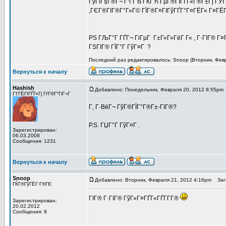
ГўГіГ§Г®Г¬ Г‘ГГЂ ГЌГЋ ГµГ®ГІГҐГ«Г®Г±Гј ГЎГ»
,ГЄГ®ГІГ®Г°Г»Г© ГЇГ®Г¤ГІГўГҐГ°Г¤ГЁГ« Г¤ГЁГЇГ
PS ГЉГ°Г ГҐГ¬ ГіГµГ Г±Г«Г»ГёГ Г« , Г·ГІГ® Г¤Г
ГЅГІГ® ГЇГ°Г ГўГ¤Г ?
Последний раз редактировалось: Snoop (Вторник, Февра
Вернуться к началу
Hashish
Добавлено: Понедельник, Февраля 20, 2012 8:55pm
Г†ГЁГІГҐГ«Гј ГґГ®Г°ГіГ¬Г
Г‚ Г·ВёГ¬ ГўГ®ГЇГ°Г®Г±-ГІГ®?
P.S. ГЏГ°Г ГўГ¤Г .
Зарегистрирован:
06.03.2008
Сообщения: 1231
Вернуться к началу
Snoop
Добавлено: Вторник, Февраля 21, 2012 4:16pm
Заго
ГЌГ®ГўГЁГ·Г®ГЄ
ГІГ® Г·ГІГ® ГўГ»Г¤ГҐГ«ГҐГ­Г­Г®
Зарегистрирован:
20.02.2012
Сообщения: 9