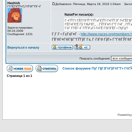
Hashish
Добавлено: Пятница, Марта 18, 2016 1:04am
Заголо
Г†ГЁГІГҐГ«Гј ГґГ®Г°ГіГ¬Г
NatatFer писал(а):
Г¬ГҐГ­Гї ГЁГ­ГІГҐГ°ГҐГ±ГіГҐГІ Г«ГҐГЈГ Г«ГЁГ
ГЁГ¤ГІГЁ Гў ГЊГ€Г„. ..ГЎГіГ¤Гі Г°Г Г¤Г , ГҐ
Зарегистрирован:
Г‡Г Г­ГЁГ¬Г ГҐГІГ±Гї Г«ГЁ ГЅГІГЁГ¬ ГђГЏ?
06.03.2008
Г‚Г Г¬ Г±ГѕГ¤Г -
http://www.naces.org/members.
Сообщения: 1231
ГЇГ®Г¤Г®Г§Г°ГҐГўГ Гѕ, Г·ГІГ® ГўГ» Г°Г®ГЎГ®ГІ
Вернуться к началу
Показать сообщения:
Список форумов ГђГ Г§ГЈГ®ГўГ®Г°Г» Г®ГЎ
Страница
1
из
1
Powered by