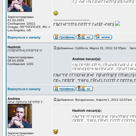
Г„Г -Г¤Г ! Г€ ГЈГ¤ГҐ Г¤ГҐГ­ГјГЈГЁ Г«ГҐГ¦
Зарегистрирован:
_________________
01.03.2003
Сообщения: 10421
ГЂГ­Г¤Г°ГҐГ© ГѓГҐГ°Г Г±ГЁГ¬Г®Гў
Откуда: Г€Г°ГЄГіГІГ±ГЄ, RU ->
Los Angeles, US
Вернуться к началу
Hashish
Добавлено: Суббота, Марта 31, 2012 10:55pm
Загол
Г†ГЁГІГҐГ«Гј ГґГ®Г°ГіГ¬Г
Зарегистрирован:
Andrew писал(а):
06.03.2008
Сообщения: 1231
ГЉ ГЇГ°ГЁГ¬ГҐГ°Гі, ГҐГ±Г«ГЁ Г±ГіГ¬Г¬Г Г
ГІГ®Г«ГјГЄГ® 50 ГІГ»Г±ГїГ·, ГўГ±ГҐ Г®Г±ГІ
ГЉГ°ГіГ·ГҐ ГЄГ®ГЈГ¤Г ГўГєГҐГ§Г¦Г ГҐГёГј Гў ГЎ
ГІГ», ГІГЁГЇГ , "Г®Г©, ГЎГ«Гї, Гї Г­ГҐГ·Г ГїГ­Г­Г®,
Вернуться к началу
Andrew
Добавлено: Воскресенье, Апреля 1, 2012 12:07am
З
ГѓГ«Г ГўГ­Г»Г© ГІГ°ГҐГЇГ Г·
Hashish писал(а):
ГЉГ°ГіГ·ГҐ ГЄГ®ГЈГ¤Г ГўГєГҐГ§Г¦Г ГҐГёГј
ГІГЁГЇГ , "Г®Г©, ГЎГ«Гї, Гї Г­ГҐГ·Г ГїГ­Г­Г®
Зарегистрирован: