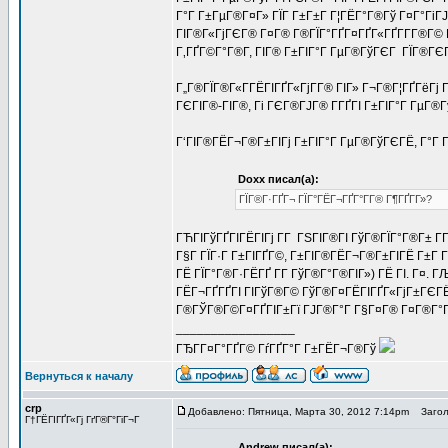
Г°Г Г±ГµГ®Г¤Г» ГЇГ Г±Г±Г Г¦ГЁГ°Г®Гў Г¤Г°ГіГЈ
ГІГ®Г«ГјГЄГ® Г¤Г® Г®ГЇГ°ГҐГ¤ГҐГ«ГҐГ­Г­Г®Г© Г
Г‚ГҐГ©Г°Г®Г­, ГІГ® Г±ГІГ°Г ГµГ®ГўГЄГ ГЇГ®ГЄГ°
Г„Г®ГЇГ®Г«Г­ГЁГІГҐГ«ГјГ­Г® ГІГ» Г¬Г®Г¦ГҐГёГј Г
ГЄГІГ®-ГІГ®, Гі ГЄГ®ГЈГ® Г­ГҐГІ Г±ГІГ°Г ГµГ®
Г‘ГІГ®ГЁГ¬Г®Г±ГІГј Г±ГІГ°Г ГµГ®ГўГЄГЁ, Г°Г Г
Doxx писал(а):
ГЇГ®Г·ГҐГ¬ ГЇГ°ГЁГ¬ГҐГ°Г­Г® Г¶ГҐГ­Г»?
ГЋГІГўГҐГІГЁГІГј Г­Г ГЅГІГ®ГІ ГўГ®ГЇГ°Г®Г± Г
Г§Г ГЇГ·Г Г±ГІГҐГ©, Г±ГІГ®ГЁГ¬Г®Г±ГІГЁ Г±Г 
ГЁ ГЇГ°Г®Г·ГЁГҐ Г­Г ГўГ®Г°Г®ГІГ») ГЁ ГІ. Г¤. 
ГЁГ¬ГҐГҐГІ ГІГўГ®Г© ГўГ®Г¤ГЁГІГҐГ«ГјГ±ГЄГЁГ©
Г®ГЎГ®Г©Г¤ГҐГІГ±Гї ГЈГ®Г°Г Г§Г¤Г® Г¤Г®Г°Г®Г¦
_________________
ГЂГ­Г¤Г°ГҐГ© ГѓГҐГ°Г Г±ГЁГ¬Г®Гў
Вернуться к началу
crp
Добавлено: Пятница, Марта 30, 2012 7:14pm
Заголо
Г†ГЁГІГҐГ«Гј ГґГ®Г°ГіГ¬Г
Andrew писал(а):