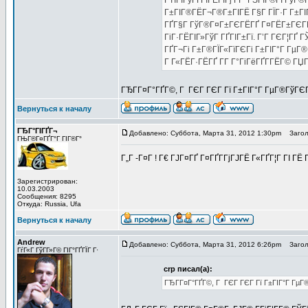
ГЋГІГўГҐГІГЁГІГј Г­Г ГЅГІГ®ГІ ГўГ®
Г±ГІГ®ГЁГ¬Г®Г±ГІГЁ Г§Г ГЇГ·Г Г±ГІ
ГҐГ§Г ГўГ®Г¤Г±ГЄГЁГҐ Г¤ГЁГ±ГЄГЁ, 
ГіГ·ГЁГІГ»ГўГ ГҐГІГ±Гї. Г’Г ГЄГ¦ГҐ
ГҐГ¬Гі Г±Г®ГЇГ«ГїГЄГі Г±ГІГ°Г ГµГ®
Г Г«ГЁГ·ГЁГҐ Г­Г Г°ГіГёГҐГ­ГЁГ© ГЏГ
ГЂГ­Г¤Г°ГҐГ©, Г ГЄГ ГЄГ Гї Г±ГІГ°Г ГµГ®ГўГЄГ
Вернуться к началу
ГЂГ°ГІГҐГ¬
Добавлено: Суббота, Марта 31, 2012 1:30pm
Заголо
ГЊГ®Г¤ГҐГ°Г ГІГ®Г°
Г„Г -Г¤Г ! Г€ ГЈГ¤ГҐ Г¤ГҐГ­ГјГЈГЁ Г«ГҐГ¦Г ГІ 
Зарегистрирован:
10.03.2003
Сообщения: 8295
Откуда: Russia, Ufa
Вернуться к началу
Andrew
Добавлено: Суббота, Марта 31, 2012 6:26pm
Заголо
ГѓГ«Г ГўГ­Г»Г© ГІГ°ГҐГЇГ Г·
crp писал(а):
ГЂГ­Г¤Г°ГҐГ©, Г ГЄГ ГЄГ Гї Г±ГІГ°Г ГµГ