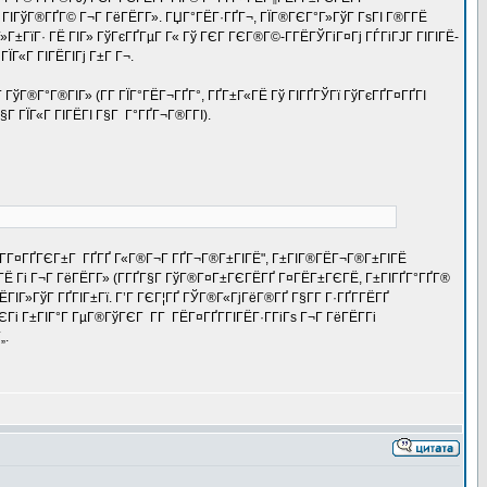
 ГІГўГ®ГҐГ© Г¬Г ГёГЁГ­Г». ГЏГ°ГЁГ·ГҐГ¬, ГЇГ®ГЄГ°Г»ГўГ ГѕГІ Г®Г­ГЁ
Г±ГїГ· ГЁ ГІГ» ГўГєГҐГµГ Г« Гў ГЄГ ГЄГ®Г©-Г­ГЁГЎГіГ¤Гј ГЃГіГЈГ ГІГІГЁ-
ЇГ«Г ГІГЁГІГј Г±Г Г¬.
­Г ГўГ®Г°Г®ГІГ» (Г­Г ГЇГ°ГЁГ¬ГҐГ°, ГҐГ±Г«ГЁ Гў ГІГҐГЎГї ГўГєГҐГ¤ГҐГІ
 ГЇГ«Г ГІГЁГІ Г§Г Г°ГҐГ¬Г®Г­ГІ).
 "ГЁГ­Г¤ГҐГЄГ±Г ГҐГҐ Г«Г®Г¬Г ГҐГ¬Г®Г±ГІГЁ", Г±ГІГ®ГЁГ¬Г®Г±ГІГЁ
ГЁ Гі Г¬Г ГёГЁГ­Г» (Г­ГҐГ§Г ГўГ®Г¤Г±ГЄГЁГҐ Г¤ГЁГ±ГЄГЁ, Г±ГІГҐГ°ГҐГ®
ЁГІГ»ГўГ ГҐГІГ±Гї. Г’Г ГЄГ¦ГҐ ГЎГ®Г«ГјГёГ®ГҐ Г§Г­Г Г·ГҐГ­ГЁГҐ
Гі Г±ГІГ°Г ГµГ®ГўГЄГ Г­Г ГЁГ¤ГҐГ­ГІГЁГ·Г­ГіГѕ Г¬Г ГёГЁГ­Гі
„.