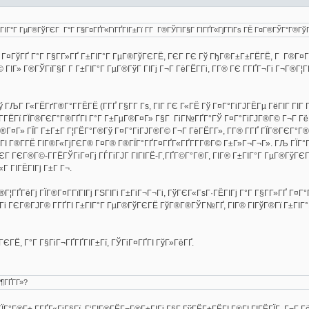
Г±ГІГ°Г ГµГ®ГўГЄГ Г°Г Г§Г¤ГҐГ«ГїГҐГІГ±Гї Г­Г Г®ГЎГїГ§Г ГІГҐГ«ГјГ­ГіГѕ ГЁ Г¤Г®ГЎГ°Г®Гў
 Г¤ГўГҐ Г°Г Г§Г­Г»ГҐ Г±ГІГ°Г ГµГ®ГўГЄГЁ, ГЄГ ГЄ Гў ГђГ®Г±Г±ГЁГЁ, Г Г®Г¤Г­Г 
ГІГ» Г®ГЎГїГ§Г Г­ Г±ГІГ°Г ГµГ®ГўГ ГІГј Г¬Г ГёГЁГ­Гі, Г­Г® ГЄ Г­ГҐГ¬Гі Г¬Г®Г¦
) Гў ГЉГ Г«ГЁГґГ®Г°Г­ГЁГЁ (Г­ГҐ Г§Г­Г Гѕ, ГІГ ГЄ Г«ГЁ Гў Г¤Г°ГіГЈГЁГµ ГёГІГ Г
 Г­ГЁГї ГЇГ®ГЄГ°Г®ГҐГІ Г°Г Г±ГµГ®Г¤Г» Г§Г ГіГ№ГҐГ°ГЎ Г¤Г°ГіГЈГ®Г© Г¬Г ГёГ
¤Г» ГЇГ Г±Г±Г Г¦ГЁГ°Г®Гў Г¤Г°ГіГЈГ®Г© Г¬Г ГёГЁГ­Г», Г­Г® Г­ГҐ ГЇГ®ГЄГ°Г®
ѕГІ Г®Г­ГЁ ГІГ®Г«ГјГЄГ® Г¤Г® Г®ГЇГ°ГҐГ¤ГҐГ«ГҐГ­Г­Г®Г© Г±Г»Г¬Г¬Г». ГЉ ГЇГ°
 ГЄГ ГЄГ®Г©-Г­ГЁГЎГіГ¤Гј ГЃГіГЈГ ГІГІГЁ-Г‚ГҐГ©Г°Г®Г­, ГІГ® Г±ГІГ°Г ГµГ®ГўГЄ
Г ГІГЁГІГј Г±Г Г¬.
Г¦ГҐГёГј ГЇГ®Г¤Г­ГїГІГј ГЅГІГі Г±ГіГ¬Г¬Гі, ГўГЄГ«ГѕГ·ГЁГІГј Г°Г Г§Г­Г»ГҐ Г¤Г°
 Гі ГЄГ®ГЈГ® Г­ГҐГІ Г±ГІГ°Г ГµГ®ГўГЄГЁ ГўГ®Г®ГЎГ№ГҐ, ГІГ® ГІГўГ®Гї Г±ГІГ°
ЄГЁ, Г°Г Г§ГіГ¬ГҐГҐГІГ±Гї, ГЎГіГ¤ГҐГІ ГўГ»ГёГҐ.
¶ГҐГ­Г»?