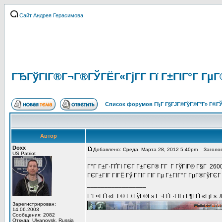
Сайт Андрея Герасимова
ГЂГўГІГ®Г¬Г®ГЎГЁГ«ГјГ­Г Гї Г±ГІГ°Г ГµГ
Список форумов ГђГ Г§ГЈГ®ГўГ®Г°Г» Г®ГЎ
Автор
Doxx
Добавлено: Среда, Марта 28, 2012 5:40pm
Заголов
US Patriot
Г°Г Г±Г·ГҐГІ ГЄГ Г±ГЄГ® Г­Г Г ГўГІГ® Г§Г 260
ГЄГ±ГІГ ГІГЁ Гў ГГІГ ГІГ Гµ Г±ГІГ°Г ГµГ®ГўГЄ
_________________
Г‘Г¤ГҐГ«Г Г© Г±ГўГ®Гѕ Г¬ГҐГ·ГІГі Г¶ГҐГ«ГјГѕ. 
Зарегистрирован:
14.06.2003
Сообщения: 2082
Откуда: Ulyanovsk, Russia