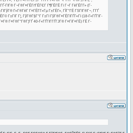
ГёГЁГ­Г», "ГЁГ­Г¤ГҐГЄГ±Г ГҐГҐ Г«Г®Г¬Г ГҐГ¬Г®Г±ГІГЁ",
ГҐ-ГІГ® Г¬Г®Г¤ГЁГґГЁГЄГ Г¶ГЁГЁ Гі Г¬Г ГёГЁГ­Г» (Г­
ІГўГ® Г«Г®ГёГ Г¤ГЁГ­Г»Гµ Г±ГЁГ«, ГЇГ°ГЁ ГЅГІГ®Г¬, Г­ГҐ
ЁГ© Г±ГІГ Г¦, ГўГ®Г§Г°Г Г±ГІ ГўГ®Г¤ГЁГІГҐГ«Гї (18-Г«ГҐГІГ­
Г¤Г® Г¤Г®Г°Г®Г¦ГҐ 40-Г«ГҐГІГ­ГҐГЈГ® Г¤ГїГ¤ГЁ) ГЁ Г­