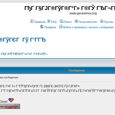
ГђГ Г§ГЈГ®ГўГ®Г°Г» Г®ГЎ ГЂГ¬Г
www.gerasimov.org
Правила
FAQ
Поиск
Пользователи
Группы
Профиль
Войти и проверить личные сообщения
®ГўГЄГ Гў Г‘ГГЂ
 ГЂГ¬ГҐГ°ГЁГЄГҐ
->
Г‡Г Г°ГіГ«ГҐГ¬
Сообщение
ок сообщения:
0ГЄ Г¤Г Г« Г°ГҐГ§ГіГ«ГјГІГ ГІ: 266ГЄ-347ГЄ Гў ГЈГ®Г¤
Г Г°Г Г§Г¤ГҐГ«ГїГҐГІГ±Гї Г­Г Г®ГЎГїГ§Г ГІГҐГ«ГјГ­ГіГѕ ГЁ Г¤Г®ГЎГ°Г®ГўГ®Г«Гј
/Doxx/