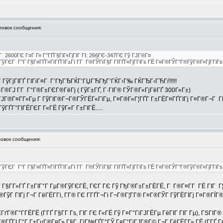
овок сообщения:
Г 2600ГЄ Г¤Г Г« Г°ГҐГ§ГіГ«ГјГІГ ГІ: 266ГЄ-347ГЄ Гў ГЈГ®Г¤
®ГўГЄГ Г°Г Г§Г¤ГҐГ«ГїГҐГІГ±Гї Г­Г Г®ГЎГїГ§Г ГІГҐГ«ГјГ­ГіГѕ ГЁ Г¤Г®ГЎГ°Г®ГўГ®Г«ГјГ­ГіГ
ГўГјГІГҐ ГІГіГ¤Г Г’ГђГЂГЌГ‘ГЏГЋГђГ’ГЌГ›Г‰ ГЌГЂГ‹ГЋГѓ!!!!!
®ГЈ Г­Г Г°Г®Г±ГЄГ®ГёГј ( ГўГ±ГҐ, Г·ГІГ® ГЎГ®Г«ГјГёГҐ 300Г«Г±)
 ГЈГ®Г¤Г­Г»Гµ Г ГўГІГ®Г¬Г®ГЎГЁГ«ГїГµ, Г¤Г®Г«Г¦ГҐГ­ Г±ГЁГ¤ГҐГІГј Г¤Г®Г¬Г ГЁ 
ГўГҐГ°ГІГЁГЄГ Г«ГЁ ГўГ«Г Г±ГІГЁ.....
вок сообщения:
Г®ГўГЄГ Г°Г Г§Г¤ГҐГ«ГїГҐГІГ±Гї Г­Г Г®ГЎГїГ§Г ГІГҐГ«ГјГ­ГіГѕ ГЁ Г¤Г®ГЎГ°Г®ГўГ®Г«ГјГ­ГіГ
Г Г§Г­Г»ГҐ Г±ГІГ°Г ГµГ®ГўГЄГЁ, ГЄГ ГЄ Гў ГђГ®Г±Г±ГЁГЁ, Г Г®Г¤Г­Г ГЁ ГІГ Г¦ГҐ
ГўГ ГІГј Г¬Г ГёГЁГ­Гі, Г­Г® ГЄ Г­ГҐГ¬Гі Г¬Г®Г¦Г­Г® Г¤Г®ГЎГ ГўГЁГІГј Г¤Г®ГЇГ
ГЁГґГ®Г°Г­ГЁГЁ (Г­ГҐ Г§Г­Г Гѕ, ГІГ ГЄ Г«ГЁ Гў Г¤Г°ГіГЈГЁГµ ГёГІГ ГІГ Гµ), ГЅГ
°Г®ГҐГІ Г°Г Г±ГµГ®Г¤Г» Г§Г ГіГ№ГҐГ°ГЎ Г¤Г°ГіГЈГ®Г© Г¬Г ГёГЁГ­Г» ГЁ (Г­ГҐ