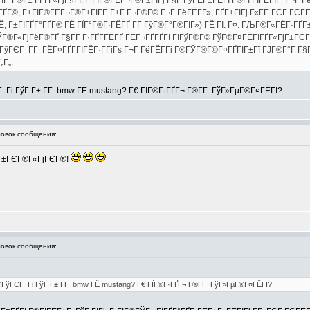
ГЇГ°Г®Г± Г­ГҐГ«ГјГ§Гї. Г‘ГІГ®ГЁГ¬Г®Г±ГІГј Г§Г ГўГЁГ±ГЁГІ Г®ГІ ГІГЁГЇГ Г¬Г 
ГҐГ©, Г±ГІГ®ГЁГ¬Г®Г±ГІГЁ Г±Г Г¬Г®Г© Г¬Г ГёГЁГ­Г», ГҐГ±ГІГј Г«ГЁ ГЄГ ГЄГЁ
Г±ГІГҐГ°ГҐГ® ГЁ ГЇГ°Г®Г·ГЁГҐ Г­Г ГўГ®Г°Г®ГІГ») ГЁ ГІ. Г¤. ГЉГ®Г«ГЁГ·ГҐГ±Г
 ГЎГ®Г«ГјГёГ®ГҐ Г§Г­Г Г·ГҐГ­ГЁГҐ ГЁГ¬ГҐГҐГІ ГІГўГ®Г© ГўГ®Г¤ГЁГІГҐГ«ГјГ±ГЄГ
ГўГЄГ Г­Г ГЁГ¤ГҐГ­ГІГЁГ·Г­ГіГѕ Г¬Г ГёГЁГ­Гі Г®ГЎГ®Г©Г¤ГҐГІГ±Гї ГЈГ®Г°Г Г§
„Г„.
 Гі ГўГ Г± Г­Г bmw ГЁ mustang? Г€ ГЇГ®Г·ГҐГ¬ Г®Г­Г ГўГ»ГµГ®Г¤ГЁГІ?
вок сообщения:
ГЁ Г±ГЄГ®Г«ГјГЄГ®!
вок сообщения:
®ГўГЄГ Гі ГўГ Г± Г­Г bmw ГЁ mustang? Г€ ГЇГ®Г·ГҐГ¬ Г®Г­Г ГўГ»ГµГ®Г¤ГЁГІ?