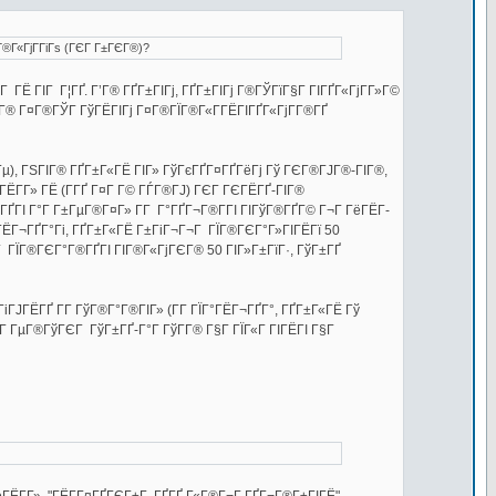
Г®Г«ГјГ­ГіГѕ (ГЄГ Г±ГЄГ®)?
ГЁ ГІГ Г¦ГҐ. Г’Г® ГҐГ±ГІГј, ГҐГ±ГІГј Г®ГЎГїГ§Г ГІГҐГ«ГјГ­Г»Г©
Г­Г® Г¤Г®ГЎГ ГўГЁГІГј Г¤Г®ГЇГ®Г«Г­ГЁГІГҐГ«ГјГ­Г®ГҐ
ІГ Гµ), ГЅГІГ® ГҐГ±Г«ГЁ ГІГ» ГўГєГҐГ¤ГҐГёГј Гў ГЄГ®ГЈГ®-ГІГ®,
ЁГ­Г» ГЁ (Г­ГҐ Г¤Г Г© ГЃГ®ГЈ) ГЄГ ГЄГЁГҐ-ГІГ®
ГҐГІ Г°Г Г±ГµГ®Г¤Г» Г­Г Г°ГҐГ¬Г®Г­ГІ ГІГўГ®ГҐГ© Г¬Г ГёГЁГ­
ГЁГ¬ГҐГ°Гі, ГҐГ±Г«ГЁ Г±ГіГ¬Г¬Г ГЇГ®ГЄГ°Г»ГІГЁГї 50
Г ГЇГ®ГЄГ°Г®ГҐГІ ГІГ®Г«ГјГЄГ® 50 ГІГ»Г±ГїГ·, ГўГ±ГҐ
ГіГЈГЁГҐ Г­Г ГўГ®Г°Г®ГІГ» (Г­Г ГЇГ°ГЁГ¬ГҐГ°, ГҐГ±Г«ГЁ Гў
Г ГµГ®ГўГЄГ ГўГ±ГҐ-Г°Г ГўГ­Г® Г§Г ГЇГ«Г ГІГЁГІ Г§Г