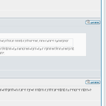
¤Гј ГЃГіГЈГ ГІГІГЁ-Г‚ГҐГ©Г°Г®Г­, ГІГ® Г±ГІГ°Г ГµГ®ГўГЄГ
­Г ГЎГЁГІГ»Гµ ГёГЄГ®Г«ГјГ­Г»Гµ Г ГўГІГ®ГЎГіГ±Г®Гў ГЁ
ГІ".
«ГҐГўГҐГ«Гі ГЈГ°Г Г¦Г¤Г Г­ГЁГ­Гі Г‚ГҐГ­ГЈГ°ГЁГЁ Г± Г“ГЄГ°Г ГЁГ­Г»?