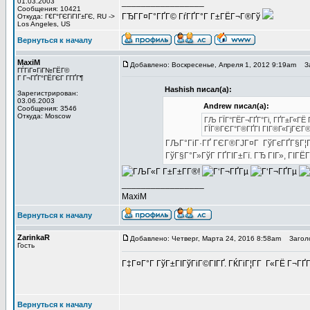
01.03.2003
_________________
Сообщения: 10421
ГЂГ­Г¤Г°ГҐГ© ГѓГҐГ°Г Г±ГЁГ¬Г®Гў
Откуда: Г€Г°ГЄГіГІГ±ГЄ, RU ->
Los Angeles, US
Вернуться к началу
MaxiM
Добавлено: Воскресенье, Апреля 1, 2012 9:19am
За
ГЃГіГ¤ГіГ№ГЁГ©
Г Г¬ГҐГ°ГЁГЄГ Г­ГҐГ¶
Hashish писал(а):
Зарегистрирован:
03.06.2003
Andrew писал(а):
Сообщения: 3546
Откуда: Moscow
ГЉ ГЇГ°ГЁГ¬ГҐГ°Гі, ГҐГ±Г«ГЁ 
ГЇГ®ГЄГ°Г®ГҐГІ ГІГ®Г«ГјГЄГ® 5
ГЉГ°ГіГ·ГҐ ГЄГ®ГЈГ¤Г ГўГєГҐГ§Г¦Г Г
ГўГ§Г°Г»ГўГ ГҐГІГ±Гї. ГЂ ГІГ», ГІГЁГЇГ
_________________
MaxiM
Вернуться к началу
ZarinkaR
Добавлено: Четверг, Марта 24, 2016 8:58am
Заголов
Гость
Г‡Г¤Г°Г ГўГ±ГІГўГіГ©ГІГҐ. ГЌГіГ¦Г­Г Г«ГЁ Г¬ГҐГ
Вернуться к началу