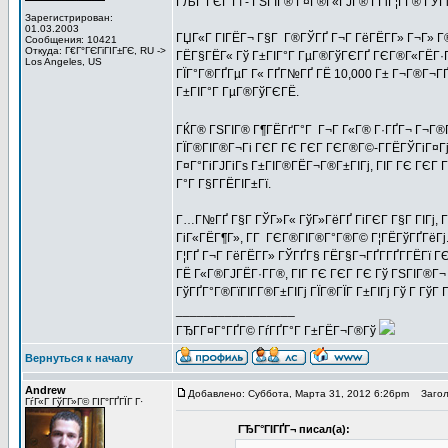
ГЉГ ГЄГ Гї - ГЅГІГ® Г¤Г®Г«ГЈГ® Г­ГіГ¦Г­Г® ГЎ
Зарегистрирован:
01.03.2003
ГЏГ«Г ГІГЁГ¬ Г§Г Г®ГЎГҐ Г¬Г ГёГЁГ­Г» Г¬Г» Г®
Сообщения: 10421
Откуда: Г€Г°ГЄГіГІГ±ГЄ, RU ->
ГЁГ§ГЁГ« Гў Г±ГІГ°Г ГµГ®ГўГЄГҐ ГЄГ®Г«ГЁГ·ГҐГ±
Los Angeles, US
ГЇГ°Г®ГҐГµГ Г« ГҐГ№ГҐ ГЁ 10,000 Г± Г¬Г®Г¬ГҐ
Г±ГІГ°Г ГµГ®ГўГЄГЁ.
ГЌГ® ГЅГІГ® Г¶ГЁГґГ°Г Г¬Г Г«Г® Г·ГҐГ¬ Г¬Г®Г¦
ГЇГ®ГІГ®Г¬Гі ГЄГ ГЄ ГЄГ ГЄГ®Г©-Г­ГЁГЎГіГ¤Гј Г
Г¤Г°ГіГЈГіГѕ Г±ГІГ®ГЁГ¬Г®Г±ГІГј, ГІГ ГЄ ГЄГ Г
Г°Г Г§Г­ГЁГІГ±Гї.
Г…Г№ГҐ Г§Г ГЎГ»Г« ГўГ»ГёГҐ ГіГЄГ Г§Г ГІГј, Г
ГіГ«ГЁГ¶Г», Г­Г ГЄГ®ГІГ®Г°Г®Г© Г¦ГЁГўГҐГёГ
Г¦ГҐ Г¬Г ГёГЁГ­Г» ГЎГҐГ§ ГЁГ§Г¬ГҐГ­ГҐГ­ГЁГї 
ГЁ Г«Г®ГЈГЁГ·Г­Г®, ГІГ ГЄ ГЄГ ГЄ Гў ГЅГІГ®Г¬
ГўГҐГ°Г®ГїГІГ­Г®Г±ГІГј ГЇГ®ГЇГ Г±ГІГј Гў Г ГўГ
_________________
ГЂГ­Г¤Г°ГҐГ© ГѓГҐГ°Г Г±ГЁГ¬Г®Гў
Вернуться к началу
Andrew
Добавлено: Суббота, Марта 31, 2012 6:26pm
Заголо
ГѓГ«Г ГўГ­Г»Г© ГІГ°ГҐГЇГ Г·
ГЂГ°ГІГҐГ¬ писал(а):