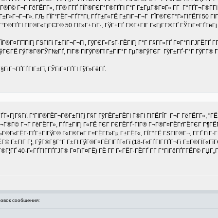
Г®Г© Г¬Г ГёГЁГ­Г», Г­Г® Г­ГҐ ГЇГ®ГЄГ°Г®ГҐГІ Г°Г Г±ГµГ®Г¤Г» Г­Г Г°ГҐГ¬Г®Г­ГІ
±Г»Г¬Г¬Г». ГЉ ГЇГ°ГЁГ¬ГҐГ°Гі, ГҐГ±Г«ГЁ Г±ГіГ¬Г¬Г ГЇГ®ГЄГ°Г»ГІГЁГї 50 ГІГ»
Г®ГҐГІ ГІГ®Г«ГјГЄГ® 50 ГІГ»Г±ГїГ·, ГўГ±ГҐ Г®Г±ГІГ Г«ГјГ­Г®ГҐ ГЎГіГ¤ГҐГёГј Г
ЇГ®Г¤Г­ГїГІГј ГЅГІГі Г±ГіГ¬Г¬Гі, ГўГЄГ«ГѕГ·ГЁГІГј Г°Г Г§Г­Г»ГҐ Г¤Г°ГіГЈГЁГҐ Г
ГўГЄГЁ ГўГ®Г®ГЎГ№ГҐ, ГІГ® ГІГўГ®Гї Г±ГІГ°Г ГµГ®ГўГЄГ ГўГ±ГҐ-Г°Г ГўГ­Г® Г§Г
§ГіГ¬ГҐГҐГІГ±Гї, ГЎГіГ¤ГҐГІ ГўГ»ГёГҐ.
­ГҐГ«ГјГ§Гї. Г‘ГІГ®ГЁГ¬Г®Г±ГІГј Г§Г ГўГЁГ±ГЁГІ Г®ГІ ГІГЁГЇГ Г¬Г ГёГЁГ­Г»,
Г¬Г®Г© Г¬Г ГёГЁГ­Г», ГҐГ±ГІГј Г«ГЁ ГЄГ ГЄГЁГҐ-ГІГ® Г¬Г®Г¤ГЁГґГЁГЄГ Г¶ГЁ
ГЉГ®Г«ГЁГ·ГҐГ±ГІГўГ® Г«Г®ГёГ Г¤ГЁГ­Г»Гµ Г±ГЁГ«, ГЇГ°ГЁ ГЅГІГ®Г¬, Г­ГҐ ГіГ·Г
 Г±ГІГ Г¦, ГўГ®Г§Г°Г Г±ГІ ГўГ®Г¤ГЁГІГҐГ«Гї (18-Г«ГҐГІГ­ГҐГ¬Гі Г±Г®ГЇГ«ГїГЄ
ГҐ 40-Г«ГҐГІГ­ГҐГЈГ® Г¤ГїГ¤ГЁ) ГЁ Г­Г Г«ГЁГ·ГЁГҐ Г­Г Г°ГіГёГҐГ­ГЁГ© ГЏГ„Г
вок сообщения: