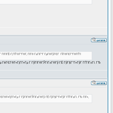
Г ГІГІГЁ-Г‚ГҐГ©Г°Г®Г­, ГІГ® Г±ГІГ°Г ГµГ®ГўГЄГ ГЇГ®ГЄГ°Г®ГҐГІ
Гµ ГёГЄГ®Г«ГјГ­Г»Гµ Г ГўГІГ®ГЎГіГ±Г®Гў ГЁ ГўГ§Г°Г»ГўГ ГҐГІГ±Гї. ГЂ
ГЄГ®Г«ГјГ­Г»Гµ Г ГўГІГ®ГЎГіГ±Г®Гў ГЁ ГўГ§Г°Г»ГўГ ГҐГІГ±Гї. ГЂ ГІГ»,