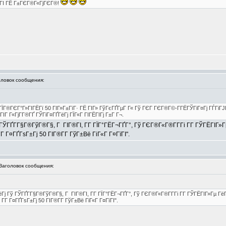
Г ГІ ГЁ Г±ГЄГ®Г«ГјГЄГ®!
овок сообщения:
ЇГ®ГЄГ°Г»ГІГЁГї 50 ГІГ»Г±ГїГ· ГЁ ГІГ» ГўГєГҐГµГ Г« Гў ГЄГ ГЄГ®Г©-Г­ГЁГЎГіГ¤Гј ГЃГіГЈ
Г Г«ГјГ­Г®ГҐ ГЎГіГ¤ГҐГёГј ГЇГ«Г ГІГЁГІГј Г±Г Г¬.
ГҐГ­Г§Г®ГўГ®Г§, Г ГІГ®ГІ, Г­Г ГЇГ°ГЁГ¬ГҐГ°, Гў ГЄГ®Г«Г®Г­Г­Гі Г­Г ГЎГЁГІГ»
 Г­Г Г¤ГҐГѕГ±Гј 50 ГІГ®Г­Г­ ГўГ±Вё ГіГ«Г Г¤ГїГІ".
аголовок сообщения:
 Гў ГЎГҐГ­Г§Г®ГўГ®Г§, Г ГІГ®ГІ, Г­Г ГЇГ°ГЁГ¬ГҐГ°, Гў ГЄГ®Г«Г®Г­Г­Гі Г­Г ГЎГЁГІГ»Гµ Гё
, Г­Г Г¤ГҐГѕГ±Гј 50 ГІГ®Г­Г­ ГўГ±Вё ГіГ«Г Г¤ГїГІ".