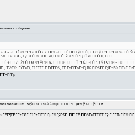
головок сообщения:
Г±ГіГ¬Г¬Г ГЇГ®ГЄГ°Г»ГІГЁГї 50 ГІГ»Г±ГїГ· ГЁ ГІГ» ГўГєГҐГµГ Г« Гў ГЄГ ГЄГ®Г©-Г­ГЁГЎГіГ
0 ГІГ»Г±ГїГ·, ГўГ±ГҐ Г®Г±ГІГ Г«ГјГ­Г®ГҐ ГЎГіГ¤ГҐГёГј ГЇГ«Г ГІГЁГІГј Г±Г Г¬.
ҐГёГј Гў ГЎГҐГ­Г§Г®ГўГ®Г§, Г ГІГ®ГІ, Г­Г ГЇГ°ГЁГ¬ГҐГ°, Гў ГЄГ®Г«Г®Г­Г­Гі Г
 , "Г®Г©, ГЎГ«Гї, Гї Г­ГҐГ·Г ГїГ­Г­Г®, Г­Г Г¤ГҐГѕГ±Гј 50 ГІГ®Г­Г­ ГўГ±Вё ГіГ«Г Г¤Гї
ок сообщения: ГЂГўГІГ®Г¬Г®ГЎГЁГ«ГјГ­Г Гї Г±ГІГ°Г ГµГ®ГўГЄГ Гў Г‘ГГЂ
¤ГЁГ¶ГЁГ­Г±ГЄГ Гї Г±ГІГ°Г ГµГ®ГўГЄГ ГЇГ°ГЁ ГЇГ®Г«ГҐГІГҐ Гў Г‘ГГЂ ГЇГ® ГіГІГ