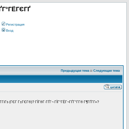
ҐГ°ГЁГЄГҐ
Регистрация
Вход
Предыдущая тема
::
Следующая тема
Г­ГіГѕ (ГЄГ Г±ГЄГ®)? ГЇГ®Г·ГҐГ¬ ГЇГ°ГЁГ¬ГҐГ°Г­Г® Г¶ГҐГ­Г»?