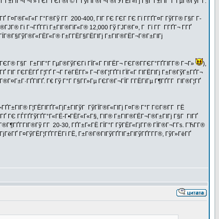
ЁГҐ Г±ГіГ¬Г¬Г» ГЄГ ГЄГ®Г© Г ГўГІГ®Г¬Г®ГЎГЁГ«Гј Г§Г Г±ГІГ°Г ГµГ®ГўГ Г­.
Г¤Г®Г«Г«Г Г°Г®Гў Г­Г 200-400, ГІГ ГЄ ГЄГ ГЄ Гї Г­ГҐГ¤Г ГўГ­Г® Г§Г Г­
Г® Гі Г¬ГҐГ­Гї Г±ГІГ®ГїГ«Г® 12,000 Гў ГЈГ®Г¤, Г Гї Г­Г Г­ГҐГ¬ Г­ГҐ
® ГЇГ®Г§ГўГ®Г«ГЁГ«Г® Г±Г­ГЁГ§ГЁГІГј Г±ГІГ®ГЁГ¬Г®Г±ГІГј
ГјГЄГ® Г§Г Г±ГІГ°Г ГµГ®ГўГЄГі ГЇГ«Г ГІГЁГ¬ ГЄГ®Г­ГЄГ°ГҐГІГ­Г® Г¬Г»
),
ГҐ ГІГ ГЄГЁГҐ Г¦ГҐ Г¬Г ГёГЁГ­Г» Г¬Г®Г¦ГҐГІ ГЇГ«Г ГІГЁГІГј Г±Г®ГўГ±ГҐГ¬
Г®Г¤Г±Г·ГҐГІГҐ. Г€ Гў Г°Г Г§Г­Г»Гµ ГЄГ®Г¬ГЇГ Г­ГЁГїГµ Г¶ГҐГ­Г ГІГ®Г¦ГҐ
¬ГҐГ±ГІГ® Г¦ГЁГІГҐГ«ГјГ±ГІГўГ ГўГЇГ®Г«ГІГј Г¤Г® Г°Г Г©Г®Г­Г ГЁ
Ґ ГЄ ГЃГҐГўГҐГ°Г«ГЁ-Г•ГЁГ«Г«Г§, ГІГ® Г±ГІГ®ГЁГ¬Г®Г±ГІГј Г§Г ГІГҐ
¶ГҐГ­ГІГ®Гў Г­Г 20-30, ГҐГ±Г«ГЁ ГЇГ°Г ГўГЁГ«ГјГ­Г® ГЇГ®Г¬Г­Гѕ. ГЋГ­Г®
ГёГҐ Г¤ГўГЁГ¦ГҐГ­ГЁГї ГЁ, Г±Г®Г®ГІГўГҐГІГ±ГІГўГҐГ­Г­Г®, ГўГ»ГёГҐ