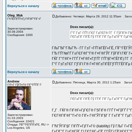
Вернуться к началу
Oleg_Msk
Добавлено: Четверг, Марта 29, 2012 11:55am
Загол
Г†ГЁГІГҐГ«Гј ГґГ®Г°ГіГ¬Г
Doxx писал(а):
Зарегистрирован:
30.09.2004
Г°Г Г±Г·ГҐГІ ГЄГ Г±ГЄГ® Г­Г Г ГўГІГ® Г§
Сообщения: 1000
ГЄГ±ГІГ ГІГЁ Гў ГГІГ ГІГ Гµ Г±ГІГ°Г ГµГ
ГЉГЂГ‘ГЉГЋ - Г­Г Г±Г¬ГҐГёГЁГ«ГЁ, ГЇГ°ГЁГЎГ 
ГЂ ГҐГ№ГҐ Г±ГЄГ®Г°Г® Г¤Г®ГЎГ ГўГїГІ ГЌГ Г«Г
ГЌГ Г°Г®Г¤ Г­ГҐ Г¤Г®Г«Г¦ГҐГ­ ГҐГ§Г¤ГЁГІГј Г­Г
Г°Г Г±Г±ГЄГ Г¦ГіГІ Г® Г¤Г®Г±ГІГЁГ¦ГҐГ­ГЁГїГµ 
Вернуться к началу
Andrew
Добавлено: Пятница, Марта 30, 2012 1:25am
Заголо
ГѓГ«Г ГўГ­Г»Г© ГІГ°ГҐГЇГ Г·
Doxx писал(а):
ГЄГ±ГІГ ГІГЁ Гў ГГІГ ГІГ Гµ Г±ГІГ°Г Гµ
Г„Г . ГЌГ® ГІГ®Г«ГјГЄГ® ГЅГІГ® Г­ГҐ Г¤ГўГҐ Г°
Зарегистрирован:
ГЄГ®ГІГ®Г°Г»Г© ГІГ» Г®ГЎГїГ§Г Г­ Г±ГІГ°Г ГµГ®
01.03.2003
Сообщения: 10421
Откуда: Г€Г°ГЄГіГІГ±ГЄ, RU ->
ГЋГЎГїГ§Г ГІГҐГ«ГјГ­Г»Г© (liability) Гў ГЉГ Г«
Los Angeles, US
Г±ГІГ°Г ГµГ®ГўГ Гї ГЄГ®Г¬ГЇГ Г­ГЁГї ГЇГ®ГЄГ