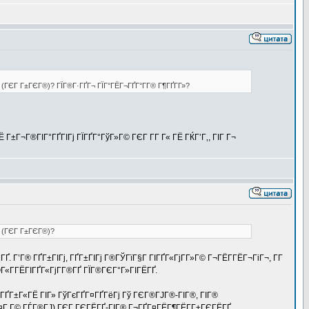
ѕ (ГЄГ Г±ГЄГ®)? ГЇГ®Г·ГҐГ¬ ГЇГ°ГЁГ¬ГҐГ°Г­Г® Г¶ГҐГ­Г»?
Г±Г¬Г®ГІГ°ГҐГІГј ГЇГҐГ°ГўГ»Г© ГЄГ Г­Г Г« ГЁ ГЌГ’Г‚, ГІГ Г¬
ѕ (ГЄГ Г±ГЄГ®)?
. Г’Г® ГҐГ±ГІГј, ГҐГ±ГІГј Г®ГЎГїГ§Г ГІГҐГ«ГјГ­Г»Г© Г¬ГЁГ­ГЁГ¬ГіГ¬, Г­Г
®Г«Г­ГЁГІГҐГ«ГјГ­Г®ГҐ ГЇГ®ГЄГ°Г»ГІГЁГҐ.
ІГ® ГҐГ±Г«ГЁ ГІГ» ГўГєГҐГ¤ГҐГёГј Гў ГЄГ®ГЈГ®-ГІГ®, ГІГ®
 Г¤Г Г© ГЃГ®ГЈ) ГЄГ ГЄГЁГҐ-ГІГ® Г¬ГҐГ¤ГЁГ¶ГЁГ­Г±ГЄГЁГҐ