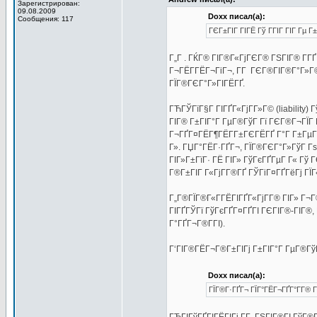
Зарегистрирован:
09.08.2009
Doxx писал(а):
Сообщения: 117
ГЄГ±ГІГ ГІГЁ Гў ГГІГ ГІГ Гµ 
Г„Г . ГЌГ® ГІГ®Г«ГјГЄГ® ГЅГІГ® Г­ГҐ
Г¬ГЁГ­ГЁГ¬ГіГ¬, Г­Г ГЄГ®ГІГ®Г°Г»Г© 
ГЇГ®ГЄГ°Г»ГІГЁГҐ.
ГЋГЎГїГ§Г ГІГҐГ«ГјГ­Г»Г© (liability
ГІГ® Г±ГІГ°Г ГµГ®ГўГ Гї ГЄГ®Г¬ГЇГ
Г¬ГҐГ¤ГЁГ¶ГЁГ­Г±ГЄГЁГҐ Г°Г Г±ГµГ®Г
Г». ГЏГ°ГЁГ·ГҐГ¬, ГЇГ®ГЄГ°Г»ГўГ Г
ГІГ»Г±ГїГ· ГЁ ГІГ» ГўГєГҐГµГ Г« Гў
Г®Г±ГІГ Г«ГјГ­Г®ГҐ ГЎГіГ¤ГҐГёГј ГЇГ«
Г„Г®ГЇГ®Г«Г­ГЁГІГҐГ«ГјГ­Г® ГІГ» Г¬Г®
ГІГҐГЎГї ГўГєГҐГ¤ГҐГІ ГЄГІГ®-ГІГ®,
Г°ГҐГ¬Г®Г­ГІ).
Г‘ГІГ®ГЁГ¬Г®Г±ГІГј Г±ГІГ°Г ГµГ®ГўГ
Doxx писал(а):
ГЇГ®Г·ГҐГ¬ ГЇГ°ГЁГ¬ГҐГ°Г­Г® Г