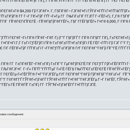
ГіГ¤ГҐГІ Г®ГЇГЁГ±Г»ГўГ ГІГј, Г·ГІГ®ГЎГ» ГЇГҐГ°ГҐГ·ГЁГ±Г«ГЁГІГј Г­Г ГЄГ ГЄГ
ГЄГ®Г«Г® $4,200 Гў ГЈГ®Г¤. Г‚ ГЅГІГ®Г¬ ГЈГ®Г¤Гі ГЎГіГ¤ГҐГІ Г¤ГҐГёГҐГўГ«ГҐ 
ГІГўГ® Г­Г Г¬Г ГІГ»ГўГ ГҐГ¬Г»Гµ Г­Г ГЊГіГ±ГІГ Г­ГЈГҐ Г¬ГЁГ«Гј. Г„Г® ГЅГІГ®ГЈ
Г­ГІГ ГЇГ®ГЄГіГЇГЄГЁ - ГЇГ®Г§ГўГ®Г­ГЁГ«, Г§Г Г­ГЁГ§ГЁГ« Г¤Г® 6,000, Г·ГІГ
ГҐГІ ГЄГ®Г¬Гі-ГІГ® ГЇГ®Г¬Г®Г·Гј (Г°Г Г§ГўГҐ Г·ГІГ® ГіГ§Г­Г ГІГј, Г±ГЄГ®Г«
¤ГїГ¤Гї Г‚Г Г±Гї Г¦ГЁГўГї ГЇГ® Г±Г®Г±ГҐГ¤Г±ГІГўГі ГЁ ГЁГ¬ГҐГї Гў ГЈГ Г°Г Г¦
Є ГіГ·ГЁГІГ»ГўГ ГҐГІГ±Гї Г¬Г­Г®Г¦ГҐГ±ГІГўГ® ГґГ ГЄГІГ®Г°Г®Гў ГЇГ°ГЁ ГҐГҐ ГЇ
·ГІГ® Г­Г Г±ГІГ®ГЁГ¬Г®Г±ГІГј Г±ГІГ°Г ГµГ®ГўГЄГЁ ГІГ ГЄГ¦ГҐ ГўГ«ГЁГїГҐГІ Г
ј. ГЉГ®ГЈГ¤Г Г¬Г» ГЇГҐГ°ГҐГҐГµГ Г«ГЁ ГЁГ§ ГЊГҐГЄГ±ГЁГЄГЁ ГЇГ®ГЎГ«ГЁГ¦Г
ГЄГ ГЄГЁГµ-Г«ГЁГЎГ® Г¤Г°ГіГЈГЁГµ ГґГ ГЄГІГ®Г°Г®Гў ГўГ®Г§Г°Г®Г±Г«Г ГЇГ°Г®Г
 Г°Г Г©Г®Г­ГҐ ГЎГ®Г«ГјГёГҐ ГЎГ®Г«ГҐГҐ Г¤Г®Г°Г®ГЈГЁГµ Г¬Г ГёГЁГ­, ГЎГ®Г«Гј
 Г°ГЁГѕ ГЁ ГЇГ®ГЇГ Г±ГІГј Г­Г ГЎГЋГ«ГјГёГЁГҐ Г¤ГҐГ­ГјГЈГЁ.
вок сообщения: