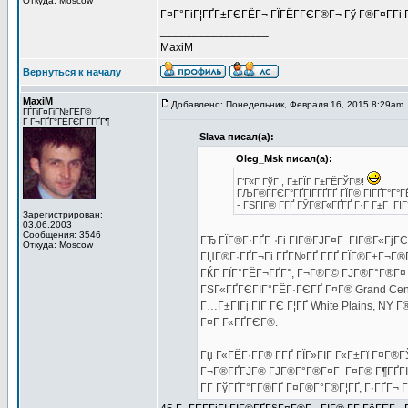
Откуда: Moscow
Г¤Г°ГіГ¦ГҐГ±ГЄГЁГ¬ ГЇГЁГ­ГЄГ®Г¬ Гў Г®Г¤Г­Гі 
_________________
MaxiM
Вернуться к началу
MaxiM
Добавлено: Понедельник, Февраля 16, 2015 8:29am
ГЃГіГ¤ГіГ№ГЁГ©
Г Г¬ГҐГ°ГЁГЄГ Г­ГҐГ¶
Slava писал(а):
Oleg_Msk писал(а):
Г‘Г«Г ГўГ , Г±ГЇГ Г±ГЁГЎГ®!
ГЉГ®Г­ГЄГ°ГҐГІГ­ГҐГҐ ГЇГ® ГІГҐГ°Г°Г
- ГЅГІГ® Г­ГҐ ГЎГ®Г«ГҐГҐ Г·Г Г±Г ГІ
Зарегистрирован:
03.06.2003
Сообщения: 3546
ГЂ ГЇГ®Г·ГҐГ¬Гі ГІГ®ГЈГ¤Г ГІГ®Г«ГјГЄ
Откуда: Moscow
ГЏГ®Г·ГҐГ¬Гі ГҐГ№ГҐ Г­ГҐ ГЇГ®Г±Г¬Г®ГІГ
ГЌГ ГЇГ°ГЁГ¬ГҐГ°, Г¬Г®Г© ГЈГ®Г°Г®Г¤ St
ГЅГ«ГҐГЄГІГ°ГЁГ·ГЄГҐ Г¤Г® Grand Cent
Г…Г±ГІГј ГІГ ГЄ Г¦ГҐ White Plains, NY 
Г¤Г Г«ГҐГЄГ®.
Гџ Г«ГЁГ·Г­Г® Г­ГҐ ГЇГ»ГІГ Г«Г±Гї Г¤Г®Г
Г¬Г®ГҐГЈГ® ГЈГ®Г°Г®Г¤Г Г¤Г® Г¶ГҐГІГ°Г
Г­Г ГўГҐГ°Г­Г®ГҐ Г¤Г®Г°Г®Г¦ГҐ, Г·ГҐГ¬ Г