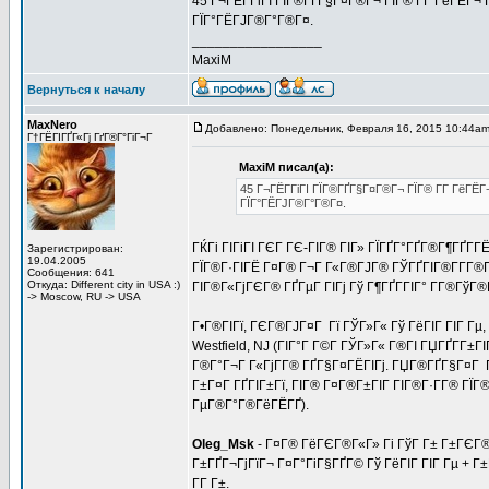
45 Г¬ГЁГ­ГіГІ ГЇГ®ГҐГ§Г¤Г®Г¬ ГЇГ® Г­Г ГёГЁГ¬
ГЇГ°ГЁГЈГ®Г°Г®Г¤.
_________________
MaxiM
Вернуться к началу
MaxNero
Добавлено: Понедельник, Февраля 16, 2015 10:44a
Г†ГЁГІГҐГ«Гј ГґГ®Г°ГіГ¬Г
MaxiM писал(а):
45 Г¬ГЁГ­ГіГІ ГЇГ®ГҐГ§Г¤Г®Г¬ ГЇГ® Г­Г ГёГЁ
ГЇГ°ГЁГЈГ®Г°Г®Г¤.
ГЌГі ГІГіГІ ГЄГ ГЄ-ГІГ® ГІГ» ГЇГҐГ°ГҐГ®Г¶ГҐГ
Зарегистрирован:
19.04.2005
ГЇГ®Г·ГІГЁ Г¤Г® Г¬Г Г«Г®ГЈГ® ГЎГҐГІГ®Г­Г­Г®
Сообщения: 641
Откуда: Different city in USA :)
ГІГ®Г«ГјГЄГ® ГҐГµГ ГІГј Гў Г¶ГҐГ­ГІГ° Г­Г®Гў
-> Moscow, RU -> USA
Г•Г®ГІГї, ГЄГ®ГЈГ¤Г Гї ГЎГ»Г« Гў ГёГІГ ГІГ Гµ,
Westfield, NJ (ГІГ°Г Г©Г­ ГЎГ»Г« Г®ГІ ГЏГҐГ­Г±ГІ
Г®Г°Г¬Г Г«ГјГ­Г® ГҐГ§Г¤ГЁГІГј. ГЏГ®ГҐГ§Г¤Г ГІ
Г±Г¤Г ГҐГІГ±Гї, ГІГ® Г¤Г®Г±ГІГ ГІГ®Г·Г­Г® ГЇ
ГµГ®Г°Г®ГёГЁГҐ).
Oleg_Msk
- Г¤Г® ГёГЄГ®Г«Г» Гі ГўГ Г± Г±ГЄГ®Г
Г±ГҐГ¬ГјГїГ¬ Г¤Г°ГіГ§ГҐГ© Гў ГёГІГ ГІГ Гµ + Г±Г
Г­Г Г±.