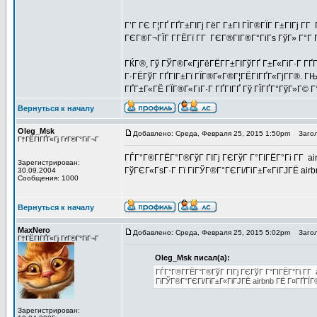
Г’Г ГЄ Г¦ГҐ ГҐГ±ГІГј ГёГ Г±ГІ ГЇГ®ГЇГ Г±ГІГј Г­
ГЄГ®Г¬ГЇГ Г­ГЁГї Г­Г ГЄГ®ГІГ®Г°ГіГѕ ГўГ» Г°Г 
ГЌГ®, Гў ГЎГ®Г«ГјГёГЁГ­Г±ГІГўГҐ Г±Г«ГіГ·Г ГҐГ
Г·ГЁГўГ ГҐГІГ±Гї ГЇГ®Г«Г®Г¦ГЁГІГҐГ«ГјГ­Г®. Г
ГҐГ±Г«ГЁ ГЇГ®Г«ГіГ·Г ГҐГІГҐ Гў ГЇГҐГ°ГўГ»Г© Г
Вернуться к началу
Oleg_Msk
Добавлено: Среда, Февраля 25, 2015 1:50pm
Загол
Г†ГЁГІГҐГ«Гј ГґГ®Г°ГіГ¬Г
ГЃГ°Г®Г­ГЁГ°Г®ГўГ ГІГј ГЄГўГ Г°ГІГЁГ°Гі Г­Г air
Зарегистрирован:
ГўГЄГ«ГѕГ·Г Гї ГіГЎГ®Г°ГЄГі/ГіГ±Г«ГіГЈГЁ air
30.09.2004
Сообщения: 1000
Вернуться к началу
MaxNero
Добавлено: Среда, Февраля 25, 2015 5:02pm
Загол
Г†ГЁГІГҐГ«Гј ГґГ®Г°ГіГ¬Г
Oleg_Msk писал(а):
ГЃГ°Г®Г­ГЁГ°Г®ГўГ ГІГј ГЄГўГ Г°ГІГЁГ°Гі Г­Г 
ГіГЎГ®Г°ГЄГі/ГіГ±Г«ГіГЈГЁ airbnb ГЁ Г¤ГҐГЇ
Зарегистрирован: