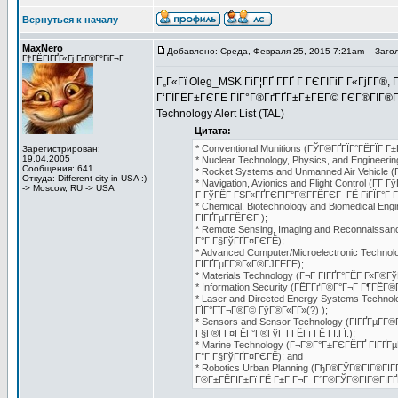
Вернуться к началу
MaxNero
Добавлено: Среда, Февраля 25, 2015 7:21am
Загол
Г†ГЁГІГҐГ«Гј ГґГ®Г°ГіГ¬Г
Г„Г«Гї Oleg_MSK ГіГ¦ГҐ Г­ГҐ Г ГЄГІГіГ Г«ГјГ­Г®,
Г‘ГЇГЁГ±ГЄГЁ ГЇГ°Г®ГґГҐГ±Г±ГЁГ© ГЄГ®ГІГ®Г°Г
Technology Alert List (TAL)
Цитата:
* Conventional Munitions (ГЎГ®ГҐГЇГ°ГЁГЇГ Г±
Зарегистрирован:
19.04.2005
* Nuclear Technology, Physics, and Engineer
Сообщения: 641
* Rocket Systems and Unmanned Air Vehicle (
Откуда: Different city in USA :)
* Navigation, Avionics and Flight Control (
-> Moscow, RU -> USA
Г ГўГЁГ ГЅГ«ГҐГЄГІГ°Г®Г­ГЁГЄГ ГЁ ГіГЇГ°Г Г
* Chemical, Biotechnology and Biomedical E
ГІГҐГµГ­ГЁГЄГ );
* Remote Sensing, Imaging and Reconnaissa
Г°Г Г§ГўГҐГ¤ГЄГЁ);
* Advanced Computer/Microelectronic Techno
ГІГҐГµГ­Г®Г«Г®ГЈГЁГЁ);
* Materials Technology (Г¬Г ГІГҐГ°ГЁГ Г«Г®Гў
* Information Security (ГЁГ­ГґГ®Г°Г¬Г Г¶ГЁГ®Г
* Laser and Directed Energy Systems Techno
ГЇГ°ГїГ¬Г®Г© ГўГ®Г«Г­Г»(?) );
* Sensors and Sensor Technology (ГІГҐГµГ­Г
Г§Г®Г­Г¤ГЁГ°Г®ГўГ Г­ГЁГї ГЁ ГІ.ГЇ.);
* Marine Technology (Г¬Г®Г°Г±ГЄГЁГҐ ГІГҐГ
Г°Г Г§ГўГҐГ¤ГЄГЁ); and
* Robotics Urban Planning (ГђГ®ГЎГ®ГІГ®ГІ
Г®Г±ГЁГІГ±Гї ГЁ Г±Г Г¬Г Г°Г®ГЎГ®ГІГ®ГІГҐГ