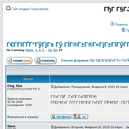
ГђГ Г§Г
Сайт Андрея Герасимова
Правила
П
Г€Г­ГІГҐГ°ГўГјГѕ Гў ГЇГ®Г±Г®Г«ГјГ±ГІГўГ
На страницу
Пред.
1
,
2
,
3
...
21
,
22
,
23
Список форумов ГђГ Г§ГЈГ®ГўГ®Г°Г» Г®ГЎ
Автор
Oleg_Msk
Добавлено: Понедельник, Февраля 9, 2015 10:14am
Г†ГЁГІГҐГ«Гј ГґГ®Г°ГіГ¬Г
Г‘Г«Г ГўГ , Г±ГЇГ Г±ГЁГЎГ®!
Зарегистрирован:
30.09.2004
ГГЄГ®Г«Г Г­ГҐ Г ГЄГІГіГ Г«ГјГ­Г ГЇГ®ГЄГ , Г
Сообщения: 1000
Вернуться к началу
Slava
Добавлено: Вторник, Февраля 10, 2015 10:44pm
Заг