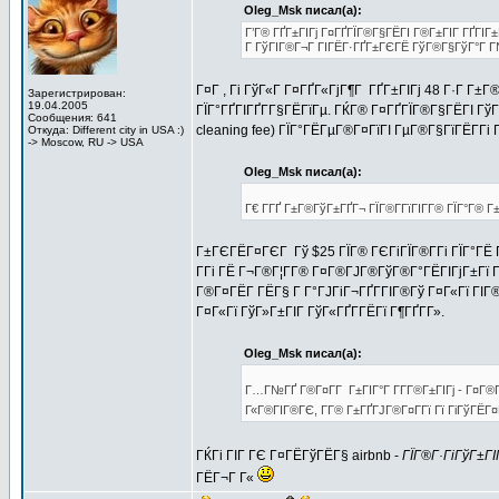
Oleg_Msk писал(а):
Г’Г® ГҐГ±ГІГј Г¤ГҐГЇГ®Г§ГЁГІ Г®Г±ГІГ ГҐГІГ±Г
Г ГўГІГ®Г¬Г ГІГЁГ·ГҐГ±ГЄГЁ ГўГ®Г§ГўГ°Г Г№
Г¤Г , Гі ГўГ«Г Г¤ГҐГ«ГјГ¶Г ГҐГ±ГІГј 48 Г·Г Г±
Зарегистрирован:
19.04.2005
ГЇГ°ГҐГІГҐГ­Г§ГЁГїГµ. ГЌГ® Г¤ГҐГЇГ®Г§ГЁГІ ГўГ±Г
Сообщения: 641
cleaning fee) ГЇГ°ГЁГµГ®Г¤ГїГІ ГµГ®Г§ГїГЁГ­Гі
Откуда: Different city in USA :)
-> Moscow, RU -> USA
Oleg_Msk писал(а):
Г€ Г­ГҐ Г±Г®ГўГ±ГҐГ¬ ГЇГ®Г­ГїГІГ­Г® ГЇГ°Г® 
Г±ГЄГЁГ¤ГЄГ Гў $25 ГЇГ® ГЄГіГЇГ®Г­Гі ГЇГ°ГЁ 
Г­Гі ГЁ Г¬Г®Г¦Г­Г® Г¤Г®ГЈГ®ГўГ®Г°ГЁГІГјГ±Гї 
Г®Г¤ГЁГ­ ГЁГ§ Г Г°ГЈГіГ¬ГҐГ­ГІГ®Гў Г¤Г«Гї ГІ
Г¤Г«Гї ГўГ»Г±ГІГ ГўГ«ГҐГ­ГЁГї Г¶ГҐГ­Г».
Oleg_Msk писал(а):
Г…Г№ГҐ Г®Г¤Г­Г Г±ГІГ°Г Г­Г­Г®Г±ГІГј - Г¤Г®
Г«Г®ГІГ®ГЄ, Г­Г® Г±ГҐГЈГ®Г¤Г­Гї Гї ГіГўГЁГ¤ГҐ
ГЌГі ГІГ ГЄ Г¤ГЁГўГЁГ§ airbnb -
ГЇГ®Г·ГіГўГ±Г
ГЁГ¬Г Г«