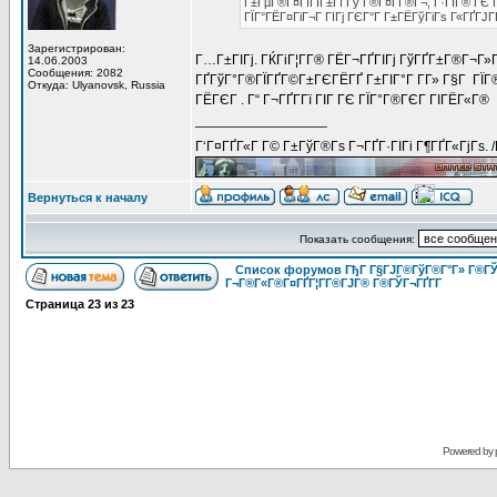
Г±ГµГ®Г¤ГїГІГ±Гї Гў Г®Г¤Г­Г®Г¬, Г·ГІГ® ГЄ Г
ГЇГ°ГЁГ¤ГіГ¬Г ГІГј ГЄГ°Г Г±ГЁГўГіГѕ Г«ГҐГЈГҐ
Зарегистрирован:
Г…Г±ГІГј. ГЌГіГ¦Г­Г® ГЁГ¬ГҐГІГј ГўГҐГ±Г®Г¬Г»Г
14.06.2003
Сообщения: 2082
ГҐГўГ°Г®ГЇГҐГ©Г±ГЄГЁГҐ Г±ГІГ°Г Г­Г» Г§Г ГЇГ®
Откуда: Ulyanovsk, Russia
ГЁГЄГ . Г“ Г¬ГҐГ­Гї ГІГ ГЄ ГЇГ°Г®ГЄГ ГІГЁГ«Г®
_________________
Г‘Г¤ГҐГ«Г Г© Г±ГўГ®Гѕ Г¬ГҐГ·ГІГі Г¶ГҐГ«ГјГѕ. 
Вернуться к началу
Показать сообщения:
Список форумов ГђГ Г§ГЈГ®ГўГ®Г°Г» Г®ГЎ
Г¬Г®Г«Г®Г¤ГҐГ¦Г­Г®ГЈГ® Г®ГЎГ¬ГҐГ­Г
Страница
23
из
23
Powered by