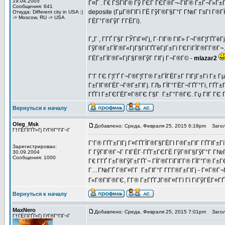
19.04.2005
Г¤Г . Г€ ГЅГІГ® Гў ГЄГ ГЄГ®Г¬-ГІГ® Г±Г¬Г»Г±Г
Сообщения: 641
deposite (ГµГ®ГІГї ГЁ ГўГ®Г§Г°Г Г№Г ГѕГІ Г®ГЇ
Откуда: Different city in USA :)
-> Moscow, RU -> USA
ГЁГ°Г®ГўГ Г­ГЁГї).
Г„Г , Г­ГҐ Г§Г ГЎГіГ¤Гј, Г·ГІГ® ГІГ» Г¬Г®Г¦ГҐГё
ГўГ®Г±ГЇГ®Г«ГјГ§ГіГҐГёГјГ±Гї ГЄГіГЇГ®Г­Г®Г¬. 
ГЁГ±ГЇГ®Г«ГјГ§Г®ГўГ ГІГј Г¬Г®Г© -
mlazar2
Г’Г ГЄ Г¦ГҐ Г¬Г®Г¦Г­Г® Г±ГЇГЁГ±Г ГІГјГ±Гї Г±
Г±ГІГ®ГЁГ¬Г®Г±ГІГј. ГЉ ГЇГ°ГЁГ¬ГҐГ°Гі, ГҐГ±Г«
ГҐГІ Г±ГЄГЁГ¤Г®ГЄ Г§Г Г±Г°Г®ГЄ. Гџ ГІГ ГЄ Г
Вернуться к началу
Oleg_Msk
Добавлено: Среда, Февраля 25, 2015 6:18pm
Загол
Г†ГЁГІГҐГ«Гј ГґГ®Г°ГіГ¬Г
Г’Г® ГҐГ±ГІГј Г¤ГҐГЇГ®Г§ГЁГІ Г®Г±ГІГ ГҐГІГ±Гї 
Зарегистрирован:
Г ГўГІГ®Г¬Г ГІГЁГ·ГҐГ±ГЄГЁ ГўГ®Г§ГўГ°Г Г№Г 
30.09.2004
Сообщения: 1000
Г€ Г­ГҐ Г±Г®ГўГ±ГҐГ¬ ГЇГ®Г­ГїГІГ­Г® ГЇГ°Г® Г±
Г…Г№ГҐ Г®Г¤Г­Г Г±ГІГ°Г Г­Г­Г®Г±ГІГј - Г¤Г®Г¬
Г«Г®ГІГ®ГЄ, Г­Г® Г±ГҐГЈГ®Г¤Г­Гї Гї ГіГўГЁГ¤ГҐГ«
Вернуться к началу
MaxNero
Добавлено: Среда, Февраля 25, 2015 7:01pm
Загол
Г†ГЁГІГҐГ«Гј ГґГ®Г°ГіГ¬Г