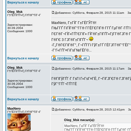
Вернуться к началу
Oleg_Msk
Добавлено: Суббота, Февраля 28, 2015 11:11am
Заг
Г†ГЁГІГҐГ«Гј ГґГ®Г°ГіГ¬Г
MaxNero, Г±ГЇГ Г±ГЁГЎГ®!
Зарегистрирован:
ГЊГ­ГҐ ГіГЇГ®Г°Г­Г® Г­ГЁГЄГІГ® Г­ГҐ ГµГ®Г·ГҐГІ
30.09.2004
Сообщения: 1000
ГЄГ®Г¬ГЇГ«ГҐГЄГІГ» ГЇГ®Г±ГІГҐГ«ГјГ­Г®ГЈГ® 
Г®ГЄ 3 ГЈГ®Г±ГІГҐГ¬
-Г„Г®ГЄГІГ®Г°, Г¬ГҐГ­Гї ГўГ±ГҐ ГЁГЈГ­Г®Г°ГЁГ°
-Г‘Г«ГҐГ¤ГіГѕГ№ГЁГ©...
Вернуться к началу
Oleg_Msk
Добавлено: Суббота, Февраля 28, 2015 11:17am
Заг
Г†ГЁГІГҐГ«Гј ГґГ®Г°ГіГ¬Г
Г®ГІГўГҐГ·Г ГѕГІ Г«ГѕГ¤ГЁ, Г¬ГїГЈГЄГ® ГЈГ®ГўГ
Зарегистрирован:
ГўГ°ГҐГ¬ГҐГ­ГЁ
30.09.2004
Сообщения: 1000
Вернуться к началу
MaxNero
Добавлено: Суббота, Февраля 28, 2015 12:41pm
Заг
Г†ГЁГІГҐГ«Гј ГґГ®Г°ГіГ¬Г
Oleg_Msk писал(а):
MaxNero, Г±ГЇГ Г±ГЁГЎГ®!
ГЊГ­ГҐ ГіГЇГ®Г°Г­Г® Г­ГЁГЄГІГ® Г­ГҐ ГµГ®Г·ГҐ