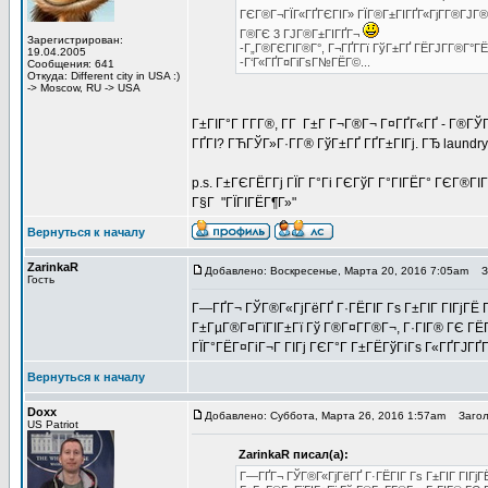
ГЄГ®Г¬ГЇГ«ГҐГЄГІГ» ГЇГ®Г±ГІГҐГ«ГјГ­Г®ГЈГ®
Г®ГЄ 3 ГЈГ®Г±ГІГҐГ¬
Зарегистрирован:
-Г„Г®ГЄГІГ®Г°, Г¬ГҐГ­Гї ГўГ±ГҐ ГЁГЈГ­Г®Г°ГЁ
19.04.2005
-Г‘Г«ГҐГ¤ГіГѕГ№ГЁГ©...
Сообщения: 641
Откуда: Different city in USA :)
-> Moscow, RU -> USA
Г±ГІГ°Г Г­Г­Г®, Г­Г Г±Г Г¬Г®Г¬ Г¤ГҐГ«ГҐ - Г®ГЎ
ГҐГІ? ГЋГЎГ»Г·Г­Г® ГўГ±ГҐ ГҐГ±ГІГј. ГЂ laundr
p.s. Г±ГЄГЁГ­Гј ГЇГ Г°Гі ГЄГўГ Г°ГІГЁГ° ГЄГ®ГІ
Г§Г "ГЇГІГЁГ¶Г»"
Вернуться к началу
ZarinkaR
Добавлено: Воскресенье, Марта 20, 2016 7:05am
Заг
Гость
Г—ГҐГ¬ ГЎГ®Г«ГјГёГҐ Г·ГЁГІГ Гѕ Г±ГІГ ГІГјГЁ Гў
Г±ГµГ®Г¤ГїГІГ±Гї Гў Г®Г¤Г­Г®Г¬, Г·ГІГ® ГЄ ГЁГ
ГЇГ°ГЁГ¤ГіГ¬Г ГІГј ГЄГ°Г Г±ГЁГўГіГѕ Г«ГҐГЈГҐГ­
Вернуться к началу
Doxx
Добавлено: Суббота, Марта 26, 2016 1:57am
Заголов
US Patriot
ZarinkaR писал(а):
Г—ГҐГ¬ ГЎГ®Г«ГјГёГҐ Г·ГЁГІГ Гѕ Г±ГІГ ГІГјГЁ 