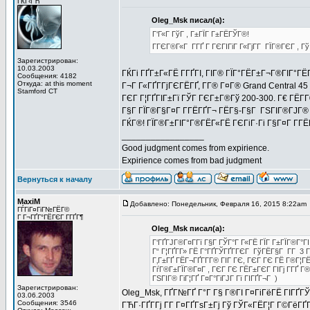
ГЌГ‹ГЋ
Oleg_Msk писал(а):
Г‘Г«Г ГўГ , Г±ГЇГ Г±ГЁГЎГ®!
ГГЄГ®Г«Г Г­ГҐ Г ГЄГІГіГ Г«ГјГ­Г ГЇГ®ГЄГ ,
Зарегистрирован:
10.03.2003
ГЌГі ГҐГ±Г«ГЁ Г­ГҐГІ, ГІГ® ГЇГ°ГЁГ±Г¬Г®ГІГ°ГЁ
Сообщения: 4182
Откуда: at this moment
Г¬Г Г«ГҐГ­ГјГЄГЁГҐ, Г­Г® Г¤Г® Grand Central 4
Stamford CT
ГЄГ Г¦ГҐГІГ±Гї ГЎГ ГЄГ±Г®Гў 200-300. Г€ ГЁГ
Г§Г ГЇГ®Г§Г¤Г Г­ГЁГҐГ¬ ГЁГ§-Г§Г ГЅГІГ®ГЈГ® 
ГЌГ®! ГЇГ®Г±ГІГ°Г®ГЁГ«ГЁ ГЄГіГ·Гі Г§Г¤Г Г­Г
_________________
Good judgment comes from expirience.
Expirience comes from bad judgment
Вернуться к началу
MaxiM
Добавлено: Понедельник, Февраля 16, 2015 8:22am
ГЃГіГ¤ГіГ№ГЁГ©
Г Г¬ГҐГ°ГЁГЄГ Г­ГҐГ¶
Oleg_Msk писал(а):
Г‘ГҐГЈГ®Г¤Г­Гї Г§Г ГЎГ°Г Г«ГЁ ГЇГ Г±ГЇГ®Г°Г
Г“ Г¦ГҐГ­Г» ГЁ Г°ГҐГЎГҐГ­ГЄГ ГўГЁГ§Г Г­Г 3 Г
Г‚Г±ГҐ ГЁГ¬ГҐГ­Г­Г® ГІГ ГЄ, ГЄГ ГЄ ГЁ Г®Г¦Г
ГѓГ®Г±ГЇГ®Г¤Г , ГЄГ ГЄ ГЁГ±ГЄГ ГІГј Г­ГҐ Г
ГЅГІГ® ГіГ¦ГҐ Г¤Г°ГіГЈГ Гї ГІГҐГ¬Г )
Зарегистрирован:
Oleg_Msk, ГҐГ№ГҐ Г°Г Г§ Г®ГІ Г¤ГіГёГЁ ГІГҐГЎ
03.06.2003
Сообщения: 3546
ГЋГ·ГҐГ­Гј Г­Г Г¤ГҐГѕГ±Гј Гў ГЎГ«ГЁГ¦Г Г©ГёГҐ