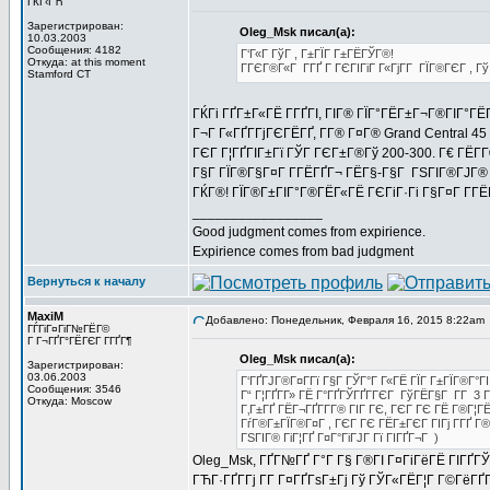
ГЌГ‹ГЋ
Зарегистрирован:
Oleg_Msk писал(а):
10.03.2003
Сообщения: 4182
Г‘Г«Г ГўГ , Г±ГЇГ Г±ГЁГЎГ®!
Откуда: at this moment
ГГЄГ®Г«Г Г­ГҐ Г ГЄГІГіГ Г«ГјГ­Г ГЇГ®ГЄГ ,
Stamford CT
ГЌГі ГҐГ±Г«ГЁ Г­ГҐГІ, ГІГ® ГЇГ°ГЁГ±Г¬Г®ГІГ°ГЁ
Г¬Г Г«ГҐГ­ГјГЄГЁГҐ, Г­Г® Г¤Г® Grand Central 4
ГЄГ Г¦ГҐГІГ±Гї ГЎГ ГЄГ±Г®Гў 200-300. Г€ ГЁГ
Г§Г ГЇГ®Г§Г¤Г Г­ГЁГҐГ¬ ГЁГ§-Г§Г ГЅГІГ®ГЈГ® 
ГЌГ®! ГЇГ®Г±ГІГ°Г®ГЁГ«ГЁ ГЄГіГ·Гі Г§Г¤Г Г­Г
_________________
Good judgment comes from expirience.
Expirience comes from bad judgment
Вернуться к началу
MaxiM
Добавлено: Понедельник, Февраля 16, 2015 8:22am
ГЃГіГ¤ГіГ№ГЁГ©
Г Г¬ГҐГ°ГЁГЄГ Г­ГҐГ¶
Oleg_Msk писал(а):
Зарегистрирован:
03.06.2003
Г‘ГҐГЈГ®Г¤Г­Гї Г§Г ГЎГ°Г Г«ГЁ ГЇГ Г±ГЇГ®Г°Г
Сообщения: 3546
Г“ Г¦ГҐГ­Г» ГЁ Г°ГҐГЎГҐГ­ГЄГ ГўГЁГ§Г Г­Г 3 Г
Откуда: Moscow
Г‚Г±ГҐ ГЁГ¬ГҐГ­Г­Г® ГІГ ГЄ, ГЄГ ГЄ ГЁ Г®Г¦Г
ГѓГ®Г±ГЇГ®Г¤Г , ГЄГ ГЄ ГЁГ±ГЄГ ГІГј Г­ГҐ Г
ГЅГІГ® ГіГ¦ГҐ Г¤Г°ГіГЈГ Гї ГІГҐГ¬Г )
Oleg_Msk, ГҐГ№ГҐ Г°Г Г§ Г®ГІ Г¤ГіГёГЁ ГІГҐГЎ
ГЋГ·ГҐГ­Гј Г­Г Г¤ГҐГѕГ±Гј Гў ГЎГ«ГЁГ¦Г Г©ГёГҐ