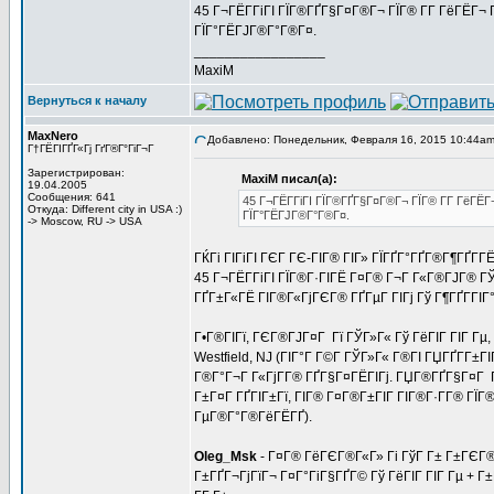
45 Г¬ГЁГ­ГіГІ ГЇГ®ГҐГ§Г¤Г®Г¬ ГЇГ® Г­Г ГёГЁГ¬
ГЇГ°ГЁГЈГ®Г°Г®Г¤.
_________________
MaxiM
Вернуться к началу
MaxNero
Добавлено: Понедельник, Февраля 16, 2015 10:44a
Г†ГЁГІГҐГ«Гј ГґГ®Г°ГіГ¬Г
Зарегистрирован:
MaxiM писал(а):
19.04.2005
Сообщения: 641
45 Г¬ГЁГ­ГіГІ ГЇГ®ГҐГ§Г¤Г®Г¬ ГЇГ® Г­Г ГёГЁ
Откуда: Different city in USA :)
ГЇГ°ГЁГЈГ®Г°Г®Г¤.
-> Moscow, RU -> USA
ГЌГі ГІГіГІ ГЄГ ГЄ-ГІГ® ГІГ» ГЇГҐГ°ГҐГ®Г¶ГҐГ
45 Г¬ГЁГ­ГіГІ ГЇГ®Г·ГІГЁ Г¤Г® Г¬Г Г«Г®ГЈГ® Г
ГҐГ±Г«ГЁ ГІГ®Г«ГјГЄГ® ГҐГµГ ГІГј Гў Г¶ГҐГ­Г
Г•Г®ГІГї, ГЄГ®ГЈГ¤Г Гї ГЎГ»Г« Гў ГёГІГ ГІГ Гµ,
Westfield, NJ (ГІГ°Г Г©Г­ ГЎГ»Г« Г®ГІ ГЏГҐГ­Г±ГІ
Г®Г°Г¬Г Г«ГјГ­Г® ГҐГ§Г¤ГЁГІГј. ГЏГ®ГҐГ§Г¤Г ГІ
Г±Г¤Г ГҐГІГ±Гї, ГІГ® Г¤Г®Г±ГІГ ГІГ®Г·Г­Г® ГЇ
ГµГ®Г°Г®ГёГЁГҐ).
Oleg_Msk
- Г¤Г® ГёГЄГ®Г«Г» Гі ГўГ Г± Г±ГЄГ®Г
Г±ГҐГ¬ГјГїГ¬ Г¤Г°ГіГ§ГҐГ© Гў ГёГІГ ГІГ Гµ + Г±Г