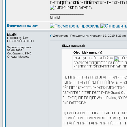
Г¤Г°ГіГ¦ГҐГ±ГЄГЁГ¬ ГЇГЁГ­ГЄГ®Г¬ Гў Г®Г¤Г­Гі 
_________________
MaxiM
Вернуться к началу
MaxiM
Добавлено: Понедельник, Февраля 16, 2015 8:29am
ГЃГіГ¤ГіГ№ГЁГ©
Г Г¬ГҐГ°ГЁГЄГ Г­ГҐГ¶
Slava писал(а):
Зарегистрирован:
03.06.2003
Oleg_Msk писал(а):
Сообщения: 3546
Откуда: Moscow
Г‘Г«Г ГўГ , Г±ГЇГ Г±ГЁГЎГ®!
ГЉГ®Г­ГЄГ°ГҐГІГ­ГҐГҐ ГЇГ® ГІГҐГ°Г°Г
- ГЅГІГ® Г­ГҐ ГЎГ®Г«ГҐГҐ Г·Г Г±Г ГІ
ГЂ ГЇГ®Г·ГҐГ¬Гі ГІГ®ГЈГ¤Г ГІГ®Г«ГјГЄ
ГЏГ®Г·ГҐГ¬Гі ГҐГ№ГҐ Г­ГҐ ГЇГ®Г±Г¬Г®ГІГ
ГЌГ ГЇГ°ГЁГ¬ГҐГ°, Г¬Г®Г© ГЈГ®Г°Г®Г¤ St
ГЅГ«ГҐГЄГІГ°ГЁГ·ГЄГҐ Г¤Г® Grand Cent
Г…Г±ГІГј ГІГ ГЄ Г¦ГҐ White Plains, NY 
Г¤Г Г«ГҐГЄГ®.
Гџ Г«ГЁГ·Г­Г® Г­ГҐ ГЇГ»ГІГ Г«Г±Гї Г¤Г®Г
Г¬Г®ГҐГЈГ® ГЈГ®Г°Г®Г¤Г Г¤Г® Г¶ГҐГІГ°Г
Г­Г ГўГҐГ°Г­Г®ГҐ Г¤Г®Г°Г®Г¦ГҐ, Г·ГҐГ¬ Г