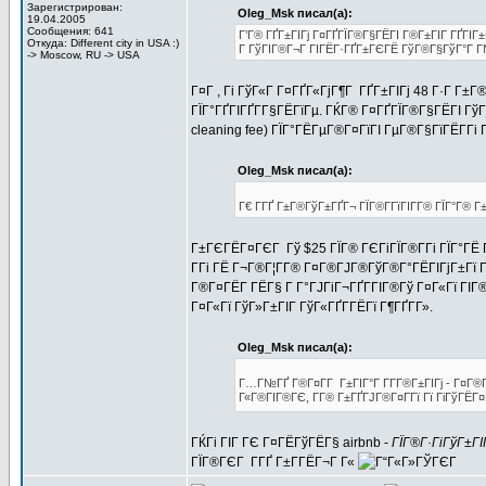
Зарегистрирован:
Oleg_Msk писал(а):
19.04.2005
Сообщения: 641
Г’Г® ГҐГ±ГІГј Г¤ГҐГЇГ®Г§ГЁГІ Г®Г±ГІГ ГҐГІГ±Г
Откуда: Different city in USA :)
Г ГўГІГ®Г¬Г ГІГЁГ·ГҐГ±ГЄГЁ ГўГ®Г§ГўГ°Г Г№
-> Moscow, RU -> USA
Г¤Г , Гі ГўГ«Г Г¤ГҐГ«ГјГ¶Г ГҐГ±ГІГј 48 Г·Г Г±
ГЇГ°ГҐГІГҐГ­Г§ГЁГїГµ. ГЌГ® Г¤ГҐГЇГ®Г§ГЁГІ ГўГ±Г
cleaning fee) ГЇГ°ГЁГµГ®Г¤ГїГІ ГµГ®Г§ГїГЁГ­Гі
Oleg_Msk писал(а):
Г€ Г­ГҐ Г±Г®ГўГ±ГҐГ¬ ГЇГ®Г­ГїГІГ­Г® ГЇГ°Г® 
Г±ГЄГЁГ¤ГЄГ Гў $25 ГЇГ® ГЄГіГЇГ®Г­Гі ГЇГ°ГЁ 
Г­Гі ГЁ Г¬Г®Г¦Г­Г® Г¤Г®ГЈГ®ГўГ®Г°ГЁГІГјГ±Гї 
Г®Г¤ГЁГ­ ГЁГ§ Г Г°ГЈГіГ¬ГҐГ­ГІГ®Гў Г¤Г«Гї ГІ
Г¤Г«Гї ГўГ»Г±ГІГ ГўГ«ГҐГ­ГЁГї Г¶ГҐГ­Г».
Oleg_Msk писал(а):
Г…Г№ГҐ Г®Г¤Г­Г Г±ГІГ°Г Г­Г­Г®Г±ГІГј - Г¤Г®
Г«Г®ГІГ®ГЄ, Г­Г® Г±ГҐГЈГ®Г¤Г­Гї Гї ГіГўГЁГ¤ГҐ
ГЌГі ГІГ ГЄ Г¤ГЁГўГЁГ§ airbnb -
ГЇГ®Г·ГіГўГ±Г
ГЇГ®ГЄГ Г­ГҐ Г±Г­ГЁГ¬Г Г«