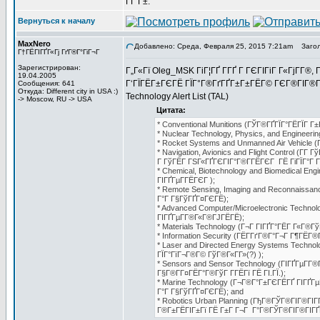
Г­Г Г±.
Вернуться к началу
MaxNero
Добавлено: Среда, Февраля 25, 2015 7:21am
Загол
Г†ГЁГІГҐГ«Гј ГґГ®Г°ГіГ¬Г
Зарегистрирован:
Г„Г«Гї Oleg_MSK ГіГ¦ГҐ Г­ГҐ Г ГЄГІГіГ Г«ГјГ­Г®,
19.04.2005
Г‘ГЇГЁГ±ГЄГЁ ГЇГ°Г®ГґГҐГ±Г±ГЁГ© ГЄГ®ГІГ®Г°Г
Сообщения: 641
Откуда: Different city in USA :)
Technology Alert List (TAL)
-> Moscow, RU -> USA
Цитата:
* Conventional Munitions (ГЎГ®ГҐГЇГ°ГЁГЇГ Г±
* Nuclear Technology, Physics, and Engineer
* Rocket Systems and Unmanned Air Vehicle (
* Navigation, Avionics and Flight Control (
Г ГўГЁГ ГЅГ«ГҐГЄГІГ°Г®Г­ГЁГЄГ ГЁ ГіГЇГ°Г Г
* Chemical, Biotechnology and Biomedical E
ГІГҐГµГ­ГЁГЄГ );
* Remote Sensing, Imaging and Reconnaissa
Г°Г Г§ГўГҐГ¤ГЄГЁ);
* Advanced Computer/Microelectronic Techno
ГІГҐГµГ­Г®Г«Г®ГЈГЁГЁ);
* Materials Technology (Г¬Г ГІГҐГ°ГЁГ Г«Г®Гў
* Information Security (ГЁГ­ГґГ®Г°Г¬Г Г¶ГЁГ®Г
* Laser and Directed Energy Systems Techno
ГЇГ°ГїГ¬Г®Г© ГўГ®Г«Г­Г»(?) );
* Sensors and Sensor Technology (ГІГҐГµГ­Г
Г§Г®Г­Г¤ГЁГ°Г®ГўГ Г­ГЁГї ГЁ ГІ.ГЇ.);
* Marine Technology (Г¬Г®Г°Г±ГЄГЁГҐ ГІГҐГ
Г°Г Г§ГўГҐГ¤ГЄГЁ); and
* Robotics Urban Planning (ГђГ®ГЎГ®ГІГ®ГІ
Г®Г±ГЁГІГ±Гї ГЁ Г±Г Г¬Г Г°Г®ГЎГ®ГІГ®ГІГҐГ