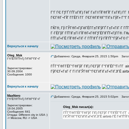
Г’Г ГЄ Г¦ГҐ ГҐГ±ГІГј ГёГ Г±ГІ ГЇГ®ГЇГ Г±ГІГј Г­
ГЄГ®Г¬ГЇГ Г­ГЁГї Г­Г ГЄГ®ГІГ®Г°ГіГѕ ГўГ» Г°Г 
ГЌГ®, Гў ГЎГ®Г«ГјГёГЁГ­Г±ГІГўГҐ Г±Г«ГіГ·Г ГҐГ
Г·ГЁГўГ ГҐГІГ±Гї ГЇГ®Г«Г®Г¦ГЁГІГҐГ«ГјГ­Г®. Г
ГҐГ±Г«ГЁ ГЇГ®Г«ГіГ·Г ГҐГІГҐ Гў ГЇГҐГ°ГўГ»Г© Г
Вернуться к началу
Oleg_Msk
Добавлено: Среда, Февраля 25, 2015 1:50pm
Загол
Г†ГЁГІГҐГ«Гј ГґГ®Г°ГіГ¬Г
ГЃГ°Г®Г­ГЁГ°Г®ГўГ ГІГј ГЄГўГ Г°ГІГЁГ°Гі Г­Г air
Зарегистрирован:
ГўГЄГ«ГѕГ·Г Гї ГіГЎГ®Г°ГЄГі/ГіГ±Г«ГіГЈГЁ air
30.09.2004
Сообщения: 1000
Вернуться к началу
MaxNero
Добавлено: Среда, Февраля 25, 2015 5:02pm
Загол
Г†ГЁГІГҐГ«Гј ГґГ®Г°ГіГ¬Г
Зарегистрирован:
Oleg_Msk писал(а):
19.04.2005
Сообщения: 641
ГЃГ°Г®Г­ГЁГ°Г®ГўГ ГІГј ГЄГўГ Г°ГІГЁГ°Гі Г­Г 
Откуда: Different city in USA :)
ГіГЎГ®Г°ГЄГі/ГіГ±Г«ГіГЈГЁ airbnb ГЁ Г¤ГҐГЇ
-> Moscow, RU -> USA