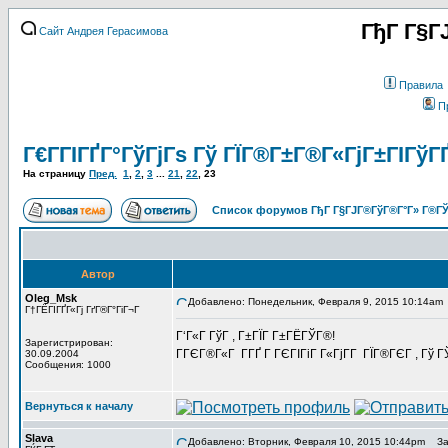
ГђГ Г§Г
Сайт Андрея Герасимова
Правила
П
Г€Г­ГІГҐГ°ГўГјГѕ Гў ГЇГ®Г±Г®Г«ГјГ±ГІГўГ
На страницу
Пред.
1
,
2
,
3
...
21
,
22
,
23
Список форумов ГђГ Г§ГЈГ®ГўГ®Г°Г» Г®ГЎ
Автор
Oleg_Msk
Добавлено: Понедельник, Февраля 9, 2015 10:14am
Г†ГЁГІГҐГ«Гј ГґГ®Г°ГіГ¬Г
Г‘Г«Г ГўГ , Г±ГЇГ Г±ГЁГЎГ®!
Зарегистрирован:
ГГЄГ®Г«Г Г­ГҐ Г ГЄГІГіГ Г«ГјГ­Г ГЇГ®ГЄГ , Г
30.09.2004
Сообщения: 1000
Вернуться к началу
Slava
Добавлено: Вторник, Февраля 10, 2015 10:44pm
Заг