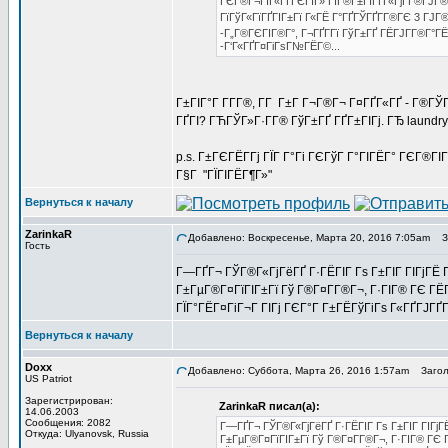
ГЄГ®Г¬ГЇГ«ГҐГЄГІГ» ГЇГ®Г±ГІГҐГ«ГјГ­Г®ГЈГ®
ГїГўГ«ГїГҐГІГ±Гї Г«ГЁ Г°ГҐГЎГҐГ­Г®ГЄ 3 ГЈГ
-Г„Г®ГЄГІГ®Г°, Г¬ГҐГ­Гї ГўГ±ГҐ ГЁГЈГ­Г®Г°ГЁ
-Г‘Г«ГҐГ¤ГіГѕГ№ГЁГ©...
Г±ГІГ°Г Г­Г­Г®, Г­Г Г±Г Г¬Г®Г¬ Г¤ГҐГ«ГҐ - Г®ГЎ
ГҐГІ? ГЋГЎГ»Г·Г­Г® ГўГ±ГҐ ГҐГ±ГІГј. ГЂ laundr
p.s. Г±ГЄГЁГ­Гј ГЇГ Г°Гі ГЄГўГ Г°ГІГЁГ° ГЄГ®ГІ
Г§Г "ГЇГІГЁГ¶Г»"
Вернуться к началу
ZarinkaR
Добавлено: Воскресенье, Марта 20, 2016 7:05am
Заг
Гость
Г—ГҐГ¬ ГЎГ®Г«ГјГёГҐ Г·ГЁГІГ Гѕ Г±ГІГ ГІГјГЁ Гў
Г±ГµГ®Г¤ГїГІГ±Гї Гў Г®Г¤Г­Г®Г¬, Г·ГІГ® ГЄ ГЁГ
ГЇГ°ГЁГ¤ГіГ¬Г ГІГј ГЄГ°Г Г±ГЁГўГіГѕ Г«ГҐГЈГҐГ­
Вернуться к началу
Doxx
Добавлено: Суббота, Марта 26, 2016 1:57am
Заголов
US Patriot
Зарегистрирован:
ZarinkaR писал(а):
14.06.2003
Сообщения: 2082
Г—ГҐГ¬ ГЎГ®Г«ГјГёГҐ Г·ГЁГІГ Гѕ Г±ГІГ ГІГјГЁ 
Откуда: Ulyanovsk, Russia
Г±ГµГ®Г¤ГїГІГ±Гї Гў Г®Г¤Г­Г®Г¬, Г·ГІГ® ГЄ Г