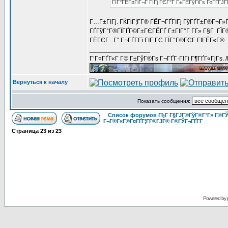
ГЇГ°ГЁГ¤ГіГ¬Г ГІГј ГЄГ°Г Г±ГЁГўГіГѕ Г«ГҐГЈГҐ
Г…Г±ГІГј. ГЌГіГ¦Г­Г® ГЁГ¬ГҐГІГј ГўГҐГ±Г®Г¬Г»Г
ГҐГўГ°Г®ГЇГҐГ©Г±ГЄГЁГҐ Г±ГІГ°Г Г­Г» Г§Г ГЇГ®
ГЁГЄГ . Г“ Г¬ГҐГ­Гї ГІГ ГЄ ГЇГ°Г®ГЄГ ГІГЁГ«Г®
_________________
Г‘Г¤ГҐГ«Г Г© Г±ГўГ®Гѕ Г¬ГҐГ·ГІГі Г¶ГҐГ«ГјГѕ. 
Вернуться к началу
Показать сообщения:
Список форумов ГђГ Г§ГЈГ®ГўГ®Г°Г» Г®ГЎ
Г¬Г®Г«Г®Г¤ГҐГ¦Г­Г®ГЈГ® Г®ГЎГ¬ГҐГ­Г
Страница
23
из
23
Powered by