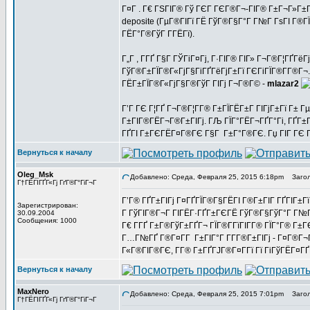
Г¤Г . Г€ ГЅГІГ® Гў ГЄГ ГЄГ®Г¬-ГІГ® Г±Г¬Г»Г±Г
deposite (ГµГ®ГІГї ГЁ ГўГ®Г§Г°Г Г№Г ГѕГІ Г®ГЇ
ГЁГ°Г®ГўГ Г­ГЁГї).
Г„Г , Г­ГҐ Г§Г ГЎГіГ¤Гј, Г·ГІГ® ГІГ» Г¬Г®Г¦ГҐГё
ГўГ®Г±ГЇГ®Г«ГјГ§ГіГҐГёГјГ±Гї ГЄГіГЇГ®Г­Г®Г¬. 
ГЁГ±ГЇГ®Г«ГјГ§Г®ГўГ ГІГј Г¬Г®Г© -
mlazar2
Г’Г ГЄ Г¦ГҐ Г¬Г®Г¦Г­Г® Г±ГЇГЁГ±Г ГІГјГ±Гї Г±
Г±ГІГ®ГЁГ¬Г®Г±ГІГј. ГЉ ГЇГ°ГЁГ¬ГҐГ°Гі, ГҐГ±Г«
ГҐГІ Г±ГЄГЁГ¤Г®ГЄ Г§Г Г±Г°Г®ГЄ. Гџ ГІГ ГЄ Г
Вернуться к началу
Oleg_Msk
Добавлено: Среда, Февраля 25, 2015 6:18pm
Загол
Г†ГЁГІГҐГ«Гј ГґГ®Г°ГіГ¬Г
Г’Г® ГҐГ±ГІГј Г¤ГҐГЇГ®Г§ГЁГІ Г®Г±ГІГ ГҐГІГ±Гї 
Зарегистрирован:
Г ГўГІГ®Г¬Г ГІГЁГ·ГҐГ±ГЄГЁ ГўГ®Г§ГўГ°Г Г№Г 
30.09.2004
Сообщения: 1000
Г€ Г­ГҐ Г±Г®ГўГ±ГҐГ¬ ГЇГ®Г­ГїГІГ­Г® ГЇГ°Г® Г±
Г…Г№ГҐ Г®Г¤Г­Г Г±ГІГ°Г Г­Г­Г®Г±ГІГј - Г¤Г®Г¬
Г«Г®ГІГ®ГЄ, Г­Г® Г±ГҐГЈГ®Г¤Г­Гї Гї ГіГўГЁГ¤ГҐГ«
Вернуться к началу
MaxNero
Добавлено: Среда, Февраля 25, 2015 7:01pm
Загол
Г†ГЁГІГҐГ«Гј ГґГ®Г°ГіГ¬Г