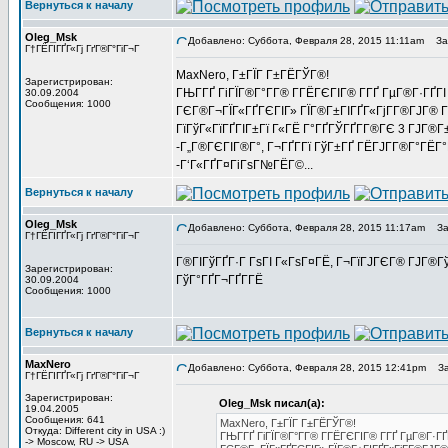
Вернуться к началу
Oleg_Msk
Добавлено: Суббота, Февраля 28, 2015 11:11am
Заг
Г†ГЁГІГҐГ«Гј ГґГ®Г°ГіГ¬Г
MaxNero, Г±ГЇГ Г±ГЁГЎГ®!
Зарегистрирован:
ГЊГ­ГҐ ГіГЇГ®Г°Г­Г® Г­ГЁГЄГІГ® Г­ГҐ ГµГ®Г·ГҐГІ
30.09.2004
Сообщения: 1000
ГЄГ®Г¬ГЇГ«ГҐГЄГІГ» ГЇГ®Г±ГІГҐГ«ГјГ­Г®ГЈГ® 
ГїГўГ«ГїГҐГІГ±Гї Г«ГЁ Г°ГҐГЎГҐГ­Г®ГЄ 3 ГЈГ®Г
-Г„Г®ГЄГІГ®Г°, Г¬ГҐГ­Гї ГўГ±ГҐ ГЁГЈГ­Г®Г°ГЁГ°
-Г‘Г«ГҐГ¤ГіГѕГ№ГЁГ©...
Вернуться к началу
Oleg_Msk
Добавлено: Суббота, Февраля 28, 2015 11:17am
Заг
Г†ГЁГІГҐГ«Гј ГґГ®Г°ГіГ¬Г
Г®ГІГўГҐГ·Г ГѕГІ Г«ГѕГ¤ГЁ, Г¬ГїГЈГЄГ® ГЈГ®ГўГ
Зарегистрирован:
ГўГ°ГҐГ¬ГҐГ­ГЁ
30.09.2004
Сообщения: 1000
Вернуться к началу
MaxNero
Добавлено: Суббота, Февраля 28, 2015 12:41pm
Заг
Г†ГЁГІГҐГ«Гј ГґГ®Г°ГіГ¬Г
Зарегистрирован:
Oleg_Msk писал(а):
19.04.2005
Сообщения: 641
MaxNero, Г±ГЇГ Г±ГЁГЎГ®!
Откуда: Different city in USA :)
ГЊГ­ГҐ ГіГЇГ®Г°Г­Г® Г­ГЁГЄГІГ® Г­ГҐ ГµГ®Г·ГҐ
-> Moscow, RU -> USA