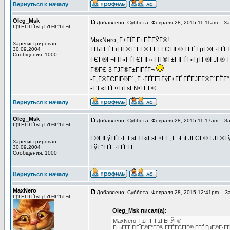
Вернуться к началу
Oleg_Msk
Добавлено: Суббота, Февраля 28, 2015 11:11am
Заг
Г†ГЁГІГҐГ«Гј ГґГ®Г°ГіГ¬Г
MaxNero, Г±ГЇГ Г±ГЁГЎГ®!
Зарегистрирован:
ГЊГ­ГҐ ГіГЇГ®Г°Г­Г® Г­ГЁГЄГІГ® Г­ГҐ ГµГ®Г·ГҐГІ
30.09.2004
Сообщения: 1000
ГЄГ®Г¬ГЇГ«ГҐГЄГІГ» ГЇГ®Г±ГІГҐГ«ГјГ­Г®ГЈГ® 
Г®ГЄ 3 ГЈГ®Г±ГІГҐГ¬
-Г„Г®ГЄГІГ®Г°, Г¬ГҐГ­Гї ГўГ±ГҐ ГЁГЈГ­Г®Г°ГЁГ°
-Г‘Г«ГҐГ¤ГіГѕГ№ГЁГ©...
Вернуться к началу
Oleg_Msk
Добавлено: Суббота, Февраля 28, 2015 11:17am
Заг
Г†ГЁГІГҐГ«Гј ГґГ®Г°ГіГ¬Г
Г®ГІГўГҐГ·Г ГѕГІ Г«ГѕГ¤ГЁ, Г¬ГїГЈГЄГ® ГЈГ®ГўГ
Зарегистрирован:
ГўГ°ГҐГ¬ГҐГ­ГЁ
30.09.2004
Сообщения: 1000
Вернуться к началу
MaxNero
Добавлено: Суббота, Февраля 28, 2015 12:41pm
Заг
Г†ГЁГІГҐГ«Гј ГґГ®Г°ГіГ¬Г
Oleg_Msk писал(а):
MaxNero, Г±ГЇГ Г±ГЁГЎГ®!
ГЊГ­ГҐ ГіГЇГ®Г°Г­Г® Г­ГЁГЄГІГ® Г­ГҐ ГµГ®Г·ГҐ