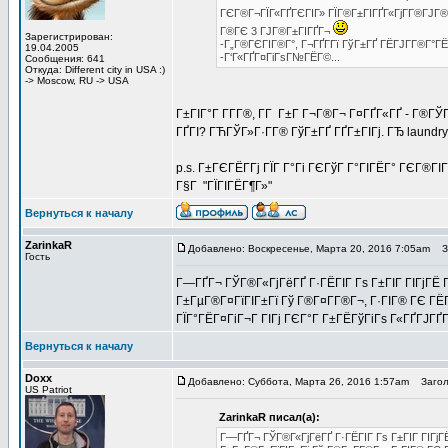
ГЄГ®Г¬ГЇГ«ГҐГЄГІГ» ГЇГ®Г±ГІГҐГ«ГјГ­Г®ГЈГ®
Г®ГЄ 3 ГЈГ®Г±ГІГҐГ¬
Зарегистрирован:
-Г„Г®ГЄГІГ®Г°, Г¬ГҐГ­Гї ГўГ±ГҐ ГЁГЈГ­Г®Г°ГЁ
19.04.2005
-Г‘Г«ГҐГ¤ГіГѕГ№ГЁГ©...
Сообщения: 641
Откуда: Different city in USA :)
-> Moscow, RU -> USA
Г±ГІГ°Г Г­Г­Г®, Г­Г Г±Г Г¬Г®Г¬ Г¤ГҐГ«ГҐ - Г®ГЎ
ГҐГІ? ГЋГЎГ»Г·Г­Г® ГўГ±ГҐ ГҐГ±ГІГј. ГЂ laundr
p.s. Г±ГЄГЁГ­Гј ГЇГ Г°Гі ГЄГўГ Г°ГІГЁГ° ГЄГ®ГІ
Г§Г "ГЇГІГЁГ¶Г»"
Вернуться к началу
ZarinkaR
Добавлено: Воскресенье, Марта 20, 2016 7:05am
Заг
Гость
Г—ГҐГ¬ ГЎГ®Г«ГјГёГҐ Г·ГЁГІГ Гѕ Г±ГІГ ГІГјГЁ Гў
Г±ГµГ®Г¤ГїГІГ±Гї Гў Г®Г¤Г­Г®Г¬, Г·ГІГ® ГЄ ГЁГ
ГЇГ°ГЁГ¤ГіГ¬Г ГІГј ГЄГ°Г Г±ГЁГўГіГѕ Г«ГҐГЈГҐГ­
Вернуться к началу
Doxx
Добавлено: Суббота, Марта 26, 2016 1:57am
Заголов
US Patriot
ZarinkaR писал(а):
Г—ГҐГ¬ ГЎГ®Г«ГјГёГҐ Г·ГЁГІГ Гѕ Г±ГІГ ГІГјГЁ 