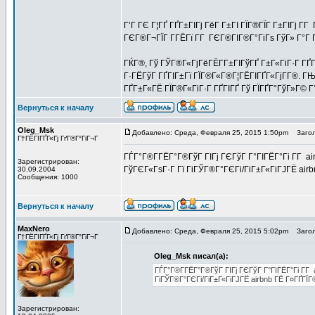
Г’Г ГЄ Г¦ГҐ ГҐГ±ГІГј ГёГ Г±ГІ ГЇГ®ГЇГ Г±ГІГј Г­
ГЄГ®Г¬ГЇГ Г­ГЁГї Г­Г ГЄГ®ГІГ®Г°ГіГѕ ГўГ» Г°Г 
ГЌГ®, Гў ГЎГ®Г«ГјГёГЁГ­Г±ГІГўГҐ Г±Г«ГіГ·Г ГҐГ
Г·ГЁГўГ ГҐГІГ±Гї ГЇГ®Г«Г®Г¦ГЁГІГҐГ«ГјГ­Г®. Г
ГҐГ±Г«ГЁ ГЇГ®Г«ГіГ·Г ГҐГІГҐ Гў ГЇГҐГ°ГўГ»Г© Г
Вернуться к началу
Oleg_Msk
Добавлено: Среда, Февраля 25, 2015 1:50pm
Загол
Г†ГЁГІГҐГ«Гј ГґГ®Г°ГіГ¬Г
ГЃГ°Г®Г­ГЁГ°Г®ГўГ ГІГј ГЄГўГ Г°ГІГЁГ°Гі Г­Г air
Зарегистрирован:
ГўГЄГ«ГѕГ·Г Гї ГіГЎГ®Г°ГЄГі/ГіГ±Г«ГіГЈГЁ air
30.09.2004
Сообщения: 1000
Вернуться к началу
MaxNero
Добавлено: Среда, Февраля 25, 2015 5:02pm
Загол
Г†ГЁГІГҐГ«Гј ГґГ®Г°ГіГ¬Г
Oleg_Msk писал(а):
ГЃГ°Г®Г­ГЁГ°Г®ГўГ ГІГј ГЄГўГ Г°ГІГЁГ°Гі Г­Г 
ГіГЎГ®Г°ГЄГі/ГіГ±Г«ГіГЈГЁ airbnb ГЁ Г¤ГҐГЇ
Зарегистрирован: