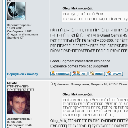
ГЌГ‹ГЋ
Oleg_Msk писал(а):
Г‘Г«Г ГўГ , Г±ГЇГ Г±ГЁГЎГ®!
ГГЄГ®Г«Г Г­ГҐ Г ГЄГІГіГ Г«ГјГ­Г ГЇГ®ГЄГ ,
Зарегистрирован:
10.03.2003
ГЌГі ГҐГ±Г«ГЁ Г­ГҐГІ, ГІГ® ГЇГ°ГЁГ±Г¬Г®ГІГ°ГЁ
Сообщения: 4182
Откуда: at this moment
Г¬Г Г«ГҐГ­ГјГЄГЁГҐ, Г­Г® Г¤Г® Grand Central 4
Stamford CT
ГЄГ Г¦ГҐГІГ±Гї ГЎГ ГЄГ±Г®Гў 200-300. Г€ ГЁГ
Г§Г ГЇГ®Г§Г¤Г Г­ГЁГҐГ¬ ГЁГ§-Г§Г ГЅГІГ®ГЈГ® 
ГЌГ®! ГЇГ®Г±ГІГ°Г®ГЁГ«ГЁ ГЄГіГ·Гі Г§Г¤Г Г­Г
_________________
Good judgment comes from expirience.
Expirience comes from bad judgment
Вернуться к началу
MaxiM
Добавлено: Понедельник, Февраля 16, 2015 8:22am
ГЃГіГ¤ГіГ№ГЁГ©
Г Г¬ГҐГ°ГЁГЄГ Г­ГҐГ¶
Oleg_Msk писал(а):
Г‘ГҐГЈГ®Г¤Г­Гї Г§Г ГЎГ°Г Г«ГЁ ГЇГ Г±ГЇГ®Г°Г
Г“ Г¦ГҐГ­Г» ГЁ Г°ГҐГЎГҐГ­ГЄГ ГўГЁГ§Г Г­Г 3 Г
Г‚Г±ГҐ ГЁГ¬ГҐГ­Г­Г® ГІГ ГЄ, ГЄГ ГЄ ГЁ Г®Г¦Г
ГѓГ®Г±ГЇГ®Г¤Г , ГЄГ ГЄ ГЁГ±ГЄГ ГІГј Г­ГҐ Г
ГЅГІГ® ГіГ¦ГҐ Г¤Г°ГіГЈГ Гї ГІГҐГ¬Г )
Зарегистрирован:
Oleg_Msk, ГҐГ№ГҐ Г°Г Г§ Г®ГІ Г¤ГіГёГЁ ГІГҐГЎ
03.06.2003
Сообщения: 3546
ГЋГ·ГҐГ­Гј Г­Г Г¤ГҐГѕГ±Гј Гў ГЎГ«ГЁГ¦Г Г©ГёГҐ