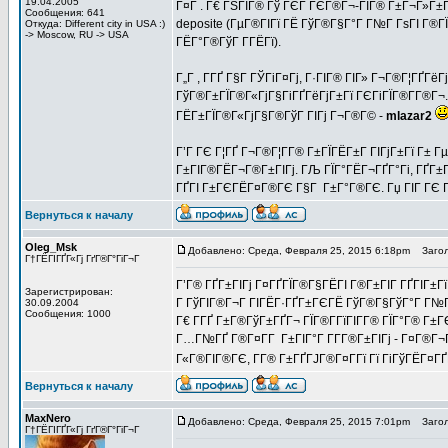
19.04.2005
Г¤Г . Г€ ГЅГІГ® Гў ГЄГ ГЄГ®Г¬-ГІГ® Г±Г¬Г»Г±Г
Сообщения: 641
deposite (ГµГ®ГІГї ГЁ ГўГ®Г§Г°Г Г№Г ГѕГІ Г®ГЇ
Откуда: Different city in USA :)
-> Moscow, RU -> USA
ГЁГ°Г®ГўГ Г­ГЁГї).
Г„Г , Г­ГҐ Г§Г ГЎГіГ¤Гј, Г·ГІГ® ГІГ» Г¬Г®Г¦ГҐГё
ГўГ®Г±ГЇГ®Г«ГјГ§ГіГҐГёГјГ±Гї ГЄГіГЇГ®Г­Г®Г¬. 
ГЁГ±ГЇГ®Г«ГјГ§Г®ГўГ ГІГј Г¬Г®Г© -
mlazar2
Г’Г ГЄ Г¦ГҐ Г¬Г®Г¦Г­Г® Г±ГЇГЁГ±Г ГІГјГ±Гї Г±
Г±ГІГ®ГЁГ¬Г®Г±ГІГј. ГЉ ГЇГ°ГЁГ¬ГҐГ°Гі, ГҐГ±Г«
ГҐГІ Г±ГЄГЁГ¤Г®ГЄ Г§Г Г±Г°Г®ГЄ. Гџ ГІГ ГЄ Г
Вернуться к началу
Oleg_Msk
Добавлено: Среда, Февраля 25, 2015 6:18pm
Загол
Г†ГЁГІГҐГ«Гј ГґГ®Г°ГіГ¬Г
Г’Г® ГҐГ±ГІГј Г¤ГҐГЇГ®Г§ГЁГІ Г®Г±ГІГ ГҐГІГ±Гї 
Зарегистрирован:
Г ГўГІГ®Г¬Г ГІГЁГ·ГҐГ±ГЄГЁ ГўГ®Г§ГўГ°Г Г№Г 
30.09.2004
Сообщения: 1000
Г€ Г­ГҐ Г±Г®ГўГ±ГҐГ¬ ГЇГ®Г­ГїГІГ­Г® ГЇГ°Г® Г±
Г…Г№ГҐ Г®Г¤Г­Г Г±ГІГ°Г Г­Г­Г®Г±ГІГј - Г¤Г®Г¬
Г«Г®ГІГ®ГЄ, Г­Г® Г±ГҐГЈГ®Г¤Г­Гї Гї ГіГўГЁГ¤ГҐГ«
Вернуться к началу
MaxNero
Добавлено: Среда, Февраля 25, 2015 7:01pm
Загол
Г†ГЁГІГҐГ«Гј ГґГ®Г°ГіГ¬Г