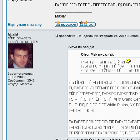
Откуда: Moscow
Г¤Г°ГіГ¦ГҐГ±ГЄГЁГ¬ ГЇГЁГ­ГЄГ®Г¬ Гў Г®Г¤Г­Гі 
_________________
MaxiM
Вернуться к началу
MaxiM
Добавлено: Понедельник, Февраля 16, 2015 8:29am
ГЃГіГ¤ГіГ№ГЁГ©
Г Г¬ГҐГ°ГЁГЄГ Г­ГҐГ¶
Slava писал(а):
Oleg_Msk писал(а):
Г‘Г«Г ГўГ , Г±ГЇГ Г±ГЁГЎГ®!
ГЉГ®Г­ГЄГ°ГҐГІГ­ГҐГҐ ГЇГ® ГІГҐГ°Г°Г
- ГЅГІГ® Г­ГҐ ГЎГ®Г«ГҐГҐ Г·Г Г±Г ГІ
Зарегистрирован:
03.06.2003
Сообщения: 3546
ГЂ ГЇГ®Г·ГҐГ¬Гі ГІГ®ГЈГ¤Г ГІГ®Г«ГјГЄ
Откуда: Moscow
ГЏГ®Г·ГҐГ¬Гі ГҐГ№ГҐ Г­ГҐ ГЇГ®Г±Г¬Г®ГІГ
ГЌГ ГЇГ°ГЁГ¬ГҐГ°, Г¬Г®Г© ГЈГ®Г°Г®Г¤ St
ГЅГ«ГҐГЄГІГ°ГЁГ·ГЄГҐ Г¤Г® Grand Cent
Г…Г±ГІГј ГІГ ГЄ Г¦ГҐ White Plains, NY 
Г¤Г Г«ГҐГЄГ®.
Гџ Г«ГЁГ·Г­Г® Г­ГҐ ГЇГ»ГІГ Г«Г±Гї Г¤Г®Г
Г¬Г®ГҐГЈГ® ГЈГ®Г°Г®Г¤Г Г¤Г® Г¶ГҐГІГ°Г
Г­Г ГўГҐГ°Г­Г®ГҐ Г¤Г®Г°Г®Г¦ГҐ, Г·ГҐГ¬ Г