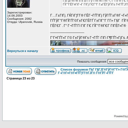
Г±ГµГ®Г¤ГїГІГ±Гї Гў Г®Г¤Г­Г®Г¬, Г·ГІГ® ГЄ Г
ГЇГ°ГЁГ¤ГіГ¬Г ГІГј ГЄГ°Г Г±ГЁГўГіГѕ Г«ГҐГЈГҐ
Зарегистрирован:
Г…Г±ГІГј. ГЌГіГ¦Г­Г® ГЁГ¬ГҐГІГј ГўГҐГ±Г®Г¬Г»Г
14.06.2003
Сообщения: 2082
ГҐГўГ°Г®ГЇГҐГ©Г±ГЄГЁГҐ Г±ГІГ°Г Г­Г» Г§Г ГЇГ®
Откуда: Ulyanovsk, Russia
ГЁГЄГ . Г“ Г¬ГҐГ­Гї ГІГ ГЄ ГЇГ°Г®ГЄГ ГІГЁГ«Г®
_________________
Г‘Г¤ГҐГ«Г Г© Г±ГўГ®Гѕ Г¬ГҐГ·ГІГі Г¶ГҐГ«ГјГѕ. 
Вернуться к началу
Показать сообщения:
Список форумов ГђГ Г§ГЈГ®ГўГ®Г°Г» Г®ГЎ
Г¬Г®Г«Г®Г¤ГҐГ¦Г­Г®ГЈГ® Г®ГЎГ¬ГҐГ­Г
Страница
23
из
23
Powered by