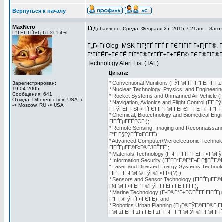
Вернуться к началу
MaxNero
Добавлено: Среда, Февраля 25, 2015 7:21am
Загол
Г†ГЁГІГҐГ«Гј ГґГ®Г°ГіГ¬Г
Г„Г«Гї Oleg_MSK ГіГ¦ГҐ Г­ГҐ Г ГЄГІГіГ Г«ГјГ­Г®,
Г‘ГЇГЁГ±ГЄГЁ ГЇГ°Г®ГґГҐГ±Г±ГЁГ© ГЄГ®ГІГ®Г°Г
Technology Alert List (TAL)
Цитата:
* Conventional Munitions (ГЎГ®ГҐГЇГ°ГЁГЇГ Г±
Зарегистрирован:
19.04.2005
* Nuclear Technology, Physics, and Engineer
Сообщения: 641
* Rocket Systems and Unmanned Air Vehicle (
Откуда: Different city in USA :)
* Navigation, Avionics and Flight Control (
-> Moscow, RU -> USA
Г ГўГЁГ ГЅГ«ГҐГЄГІГ°Г®Г­ГЁГЄГ ГЁ ГіГЇГ°Г Г
* Chemical, Biotechnology and Biomedical E
ГІГҐГµГ­ГЁГЄГ );
* Remote Sensing, Imaging and Reconnaissa
Г°Г Г§ГўГҐГ¤ГЄГЁ);
* Advanced Computer/Microelectronic Techno
ГІГҐГµГ­Г®Г«Г®ГЈГЁГЁ);
* Materials Technology (Г¬Г ГІГҐГ°ГЁГ Г«Г®Гў
* Information Security (ГЁГ­ГґГ®Г°Г¬Г Г¶ГЁГ®Г
* Laser and Directed Energy Systems Techno
ГЇГ°ГїГ¬Г®Г© ГўГ®Г«Г­Г»(?) );
* Sensors and Sensor Technology (ГІГҐГµГ­Г
Г§Г®Г­Г¤ГЁГ°Г®ГўГ Г­ГЁГї ГЁ ГІ.ГЇ.);
* Marine Technology (Г¬Г®Г°Г±ГЄГЁГҐ ГІГҐГ
Г°Г Г§ГўГҐГ¤ГЄГЁ); and
* Robotics Urban Planning (ГђГ®ГЎГ®ГІГ®ГІ
Г®Г±ГЁГІГ±Гї ГЁ Г±Г Г¬Г Г°Г®ГЎГ®ГІГ®ГІГҐГ