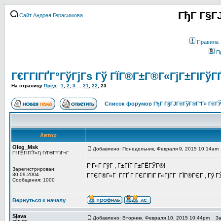
ГђГ Г§Г
Сайт Андрея Герасимова
Правила
П
Г€Г­ГІГҐГ°ГўГјГѕ Гў ГЇГ®Г±Г®Г«ГјГ±ГІГўГ
На страницу
Пред.
1
,
2
,
3
...
21
,
22
,
23
Список форумов ГђГ Г§ГЈГ®ГўГ®Г°Г» Г®ГЎ
Автор
Oleg_Msk
Добавлено: Понедельник, Февраля 9, 2015 10:14am
Г†ГЁГІГҐГ«Гј ГґГ®Г°ГіГ¬Г
Г‘Г«Г ГўГ , Г±ГЇГ Г±ГЁГЎГ®!
Зарегистрирован:
30.09.2004
ГГЄГ®Г«Г Г­ГҐ Г ГЄГІГіГ Г«ГјГ­Г ГЇГ®ГЄГ , Г
Сообщения: 1000
Вернуться к началу
Slava
Добавлено: Вторник, Февраля 10, 2015 10:44pm
Заг