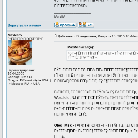
45 Г¬ГЁГ­ГіГІ ГЇГ®ГҐГ§Г¤Г®Г¬ ГЇГ® Г­Г ГёГЁГ¬
ГЇГ°ГЁГЈГ®Г°Г®Г¤.
_________________
MaxiM
Вернуться к началу
MaxNero
Добавлено: Понедельник, Февраля 16, 2015 10:44a
Г†ГЁГІГҐГ«Гј ГґГ®Г°ГіГ¬Г
MaxiM писал(а):
45 Г¬ГЁГ­ГіГІ ГЇГ®ГҐГ§Г¤Г®Г¬ ГЇГ® Г­Г ГёГЁ
ГЇГ°ГЁГЈГ®Г°Г®Г¤.
ГЌГі ГІГіГІ ГЄГ ГЄ-ГІГ® ГІГ» ГЇГҐГ°ГҐГ®Г¶ГҐГ
Зарегистрирован:
19.04.2005
ГЇГ®Г·ГІГЁ Г¤Г® Г¬Г Г«Г®ГЈГ® ГЎГҐГІГ®Г­Г­Г®
Сообщения: 641
Откуда: Different city in USA :)
ГІГ®Г«ГјГЄГ® ГҐГµГ ГІГј Гў Г¶ГҐГ­ГІГ° Г­Г®Гў
-> Moscow, RU -> USA
Г•Г®ГІГї, ГЄГ®ГЈГ¤Г Гї ГЎГ»Г« Гў ГёГІГ ГІГ Гµ,
Westfield, NJ (ГІГ°Г Г©Г­ ГЎГ»Г« Г®ГІ ГЏГҐГ­Г±ГІ
Г®Г°Г¬Г Г«ГјГ­Г® ГҐГ§Г¤ГЁГІГј. ГЏГ®ГҐГ§Г¤Г ГІ
Г±Г¤Г ГҐГІГ±Гї, ГІГ® Г¤Г®Г±ГІГ ГІГ®Г·Г­Г® ГЇ
ГµГ®Г°Г®ГёГЁГҐ).
Oleg_Msk
- Г¤Г® ГёГЄГ®Г«Г» Гі ГўГ Г± Г±ГЄГ®Г
Г±ГҐГ¬ГјГїГ¬ Г¤Г°ГіГ§ГҐГ© Гў ГёГІГ ГІГ Гµ + Г±Г
Г­Г Г±.