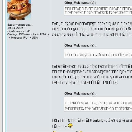
Oleg_Msk писал(а):
Г’Г® ГҐГ±ГІГј Г¤ГҐГЇГ®Г§ГЁГІ Г®Г±ГІГ ГҐГІГ±Г
Г ГўГІГ®Г¬Г ГІГЁГ·ГҐГ±ГЄГЁ ГўГ®Г§ГўГ°Г Г№
Г¤Г , Гі ГўГ«Г Г¤ГҐГ«ГјГ¶Г ГҐГ±ГІГј 48 Г·Г Г±
Зарегистрирован:
19.04.2005
ГЇГ°ГҐГІГҐГ­Г§ГЁГїГµ. ГЌГ® Г¤ГҐГЇГ®Г§ГЁГІ ГўГ±Г
Сообщения: 641
cleaning fee) ГЇГ°ГЁГµГ®Г¤ГїГІ ГµГ®Г§ГїГЁГ­Гі
Откуда: Different city in USA :)
-> Moscow, RU -> USA
Oleg_Msk писал(а):
Г€ Г­ГҐ Г±Г®ГўГ±ГҐГ¬ ГЇГ®Г­ГїГІГ­Г® ГЇГ°Г® 
Г±ГЄГЁГ¤ГЄГ Гў $25 ГЇГ® ГЄГіГЇГ®Г­Гі ГЇГ°ГЁ 
Г­Гі ГЁ Г¬Г®Г¦Г­Г® Г¤Г®ГЈГ®ГўГ®Г°ГЁГІГјГ±Гї 
Г®Г¤ГЁГ­ ГЁГ§ Г Г°ГЈГіГ¬ГҐГ­ГІГ®Гў Г¤Г«Гї ГІ
Г¤Г«Гї ГўГ»Г±ГІГ ГўГ«ГҐГ­ГЁГї Г¶ГҐГ­Г».
Oleg_Msk писал(а):
Г…Г№ГҐ Г®Г¤Г­Г Г±ГІГ°Г Г­Г­Г®Г±ГІГј - Г¤Г®
Г«Г®ГІГ®ГЄ, Г­Г® Г±ГҐГЈГ®Г¤Г­Гї Гї ГіГўГЁГ¤ГҐ
ГЌГі ГІГ ГЄ Г¤ГЁГўГЁГ§ airbnb -
ГЇГ®Г·ГіГўГ±Г
ГЁГ¬Г Г«