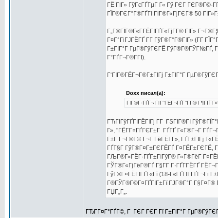
ГЁ ГІГ» ГўГєГҐГµГ Г« Гў ГЄГ ГЄГ®Г©-Г­
ГЇГ®ГЄГ°Г®ГҐГІ ГІГ®Г«ГјГЄГ® 50 ГІГ»Г±Г
Г„Г®ГЇГ®Г«Г­ГЁГІГҐГ«ГјГ­Г® ГІГ» Г¬Г®Г¦Г
Г¤Г°ГіГЈГЁГҐ Г­Г ГўГ®Г°Г®ГІГ» (Г­Г ГЇГ
Г±ГІГ°Г ГµГ®ГўГЄГЁ ГўГ®Г®ГЎГ№ГҐ, ГІГ
Г°ГҐГ¬Г®Г­ГІ).
Г‘ГІГ®ГЁГ¬Г®Г±ГІГј Г±ГІГ°Г ГµГ®ГўГЄГЁ
Doxx писал(а):
ГЇГ®Г·ГҐГ¬ ГЇГ°ГЁГ¬ГҐГ°Г­Г® Г¶ГҐГ­Г»
ГЋГІГўГҐГІГЁГІГј Г­Г ГЅГІГ®ГІ ГўГ®ГЇГ
Г», "ГЁГ­Г¤ГҐГЄГ±Г ГҐГҐ Г«Г®Г¬Г ГҐГ¬
Г±Г Г¬Г®Г© Г¬Г ГёГЁГ­Г», ГҐГ±ГІГј Г«
ГҐГ§Г ГўГ®Г¤Г±ГЄГЁГҐ Г¤ГЁГ±ГЄГЁ, Г±Г
ГЉГ®Г«ГЁГ·ГҐГ±ГІГўГ® Г«Г®ГёГ Г¤ГЁГ­Г»
ГЎГ®Г«ГјГёГ®ГҐ Г§Г­Г Г·ГҐГ­ГЁГҐ ГЁГ¬
ГўГ®Г¤ГЁГІГҐГ«Гї (18-Г«ГҐГІГ­ГҐГ¬Гі Г±
Г®ГЎГ®Г©Г¤ГҐГІГ±Гї ГЈГ®Г°Г Г§Г¤Г® Г¤Г
ГЏГ„Г„.
ГЂГ­Г¤Г°ГҐГ©, Г ГЄГ ГЄГ Гї Г±ГІГ°Г ГµГ®ГўГЄГ