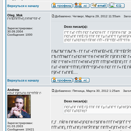
Вернуться к началу
Oleg_Msk
Добавлено: Четверг, Марта 29, 2012 11:55am
Загол
Г†ГЁГІГҐГ«Гј ГґГ®Г°ГіГ¬Г
Doxx писал(а):
Зарегистрирован:
30.09.2004
Г°Г Г±Г·ГҐГІ ГЄГ Г±ГЄГ® Г­Г Г ГўГІГ® Г§Г 2
Сообщения: 1000
ГЄГ±ГІГ ГІГЁ Гў ГГІГ ГІГ Гµ Г±ГІГ°Г ГµГ®Гў
(ГЄГ Г±ГЄГ®)? ГЇГ®Г·ГҐГ¬ ГЇГ°ГЁГ¬ГҐГ°Г­Г® 
ГЉГЂГ‘ГЉГЋ - Г­Г Г±Г¬ГҐГёГЁГ«ГЁ, ГЇГ°ГЁГЎГ 
ГЂ ГҐГ№ГҐ Г±ГЄГ®Г°Г® Г¤Г®ГЎГ ГўГїГІ ГЌГ Г«Г
ГЌГ Г°Г®Г¤ Г­ГҐ Г¤Г®Г«Г¦ГҐГ­ ГҐГ§Г¤ГЁГІГј Г­
Г±Г¬Г®ГІГ°ГҐГІГј ГЇГҐГ°ГўГ»Г© ГЄГ Г­Г Г« ГЁ Г
ГўГ«Г Г±ГІГЁ.....
Вернуться к началу
Andrew
Добавлено: Пятница, Марта 30, 2012 1:25am
Заголо
ГѓГ«Г ГўГ­Г»Г© ГІГ°ГҐГЇГ Г·
Doxx писал(а):
ГЄГ±ГІГ ГІГЁ Гў ГГІГ ГІГ Гµ Г±ГІГ°Г ГµГ®Гў
(ГЄГ Г±ГЄГ®)?
Г„Г . ГЌГ® ГІГ®Г«ГјГЄГ® ГЅГІГ® Г­ГҐ Г¤ГўГҐ Г°
Зарегистрирован:
01.03.2003
ГҐГ±ГІГј, ГҐГ±ГІГј Г®ГЎГїГ§Г ГІГҐГ«ГјГ­Г»Г© Г¬
Сообщения: 10421