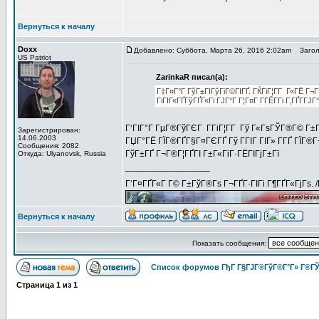
Вернуться к началу
Doxx
Добавлено: Суббота, Марта 26, 2016 2:02am
Заголов
US Patriot
ZarinkaR писал(а):
Г‡Г¤Г°Г ГўГ±ГІГўГіГ©ГІГҐ. ГЌГіГ¦Г­Г Г«ГЁ Г¬
ГіГІГ«ГҐГўГҐГ«Гі ГЈГ°Г Г¦Г¤Г Г­ГЁГ­Гі Г‚ГҐГ­ГЈ
Г‘ГІГ°Г ГµГ®ГўГЄГ Г­ГіГ¦Г­Г Гў Г«ГѕГЎГ®Г© Г±Г
Зарегистрирован:
14.06.2003
ГЏГ°ГЁ ГЇГ®ГҐГ§Г¤ГЄГҐ Гў ГГІГ ГІГ» Г­ГҐ ГЇГ®Г¬
Сообщения: 2082
ГўГ±ГҐ Г¬Г®Г¦ГҐГІ Г±Г«ГіГ·ГЁГІГјГ±Гї
Откуда: Ulyanovsk, Russia
_________________
Г‘Г¤ГҐГ«Г Г© Г±ГўГ®Гѕ Г¬ГҐГ·ГІГі Г¶ГҐГ«ГјГѕ. 
Вернуться к началу
Показать сообщения:
Список форумов ГђГ Г§ГЈГ®ГўГ®Г°Г» Г®ГЎ
Страница
1
из
1