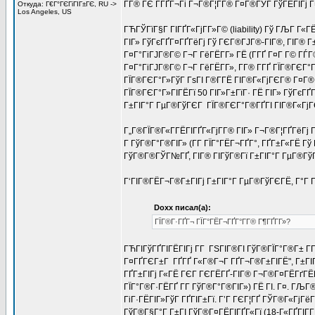
Г­Г® ГЄ Г­ГҐГ¬Гі Г¬Г®Г¦Г­Г® Г¤Г®ГЎГ ГўГЁГІГј 
Откуда: Г€Г°ГЄГіГІГ±ГЄ, RU ->
Los Angeles, US
ГЋГЎГїГ§Г ГІГҐГ«ГјГ­Г»Г© (liability) Гў ГЉГ Г«Г
ГІГ» ГўГєГҐГ¤ГҐГёГј Гў ГЄГ®ГЈГ®-ГІГ®, ГІГ® 
Г¤Г°ГіГЈГ®Г© Г¬Г ГёГЁГ­Г» ГЁ (Г­ГҐ Г¤Г Г© Г
Г¤Г°ГіГЈГ®Г© Г¬Г ГёГЁГ­Г», Г­Г® Г­ГҐ ГЇГ®ГЄГ°
ГЇГ®ГЄГ°Г»ГўГ ГѕГІ Г®Г­ГЁ ГІГ®Г«ГјГЄГ® Г¤Г®
ГЇГ®ГЄГ°Г»ГІГЁГї 50 ГІГ»Г±ГїГ· ГЁ ГІГ» ГўГєГҐ
Г±ГІГ°Г ГµГ®ГўГЄГ ГЇГ®ГЄГ°Г®ГҐГІ ГІГ®Г«ГјГЄГ®
Г„Г®ГЇГ®Г«Г­ГЁГІГҐГ«ГјГ­Г® ГІГ» Г¬Г®Г¦ГҐГёГј Г
Г ГўГ®Г°Г®ГІГ» (Г­Г ГЇГ°ГЁГ¬ГҐГ°, ГҐГ±Г«ГЁ Гў
ГўГ®Г®ГЎГ№ГҐ, ГІГ® ГІГўГ®Гї Г±ГІГ°Г ГµГ®ГўГЄ
Г‘ГІГ®ГЁГ¬Г®Г±ГІГј Г±ГІГ°Г ГµГ®ГўГЄГЁ, Г°Г Г
Doxx писал(а):
ГЇГ®Г·ГҐГ¬ ГЇГ°ГЁГ¬ГҐГ°Г­Г® Г¶ГҐГ­Г»?
ГЋГІГўГҐГІГЁГІГј Г­Г ГЅГІГ®ГІ ГўГ®ГЇГ°Г®Г± Г­
Г¤ГҐГЄГ±Г ГҐГҐ Г«Г®Г¬Г ГҐГ¬Г®Г±ГІГЁ", Г±ГІ
ГҐГ±ГІГј Г«ГЁ ГЄГ ГЄГЁГҐ-ГІГ® Г¬Г®Г¤ГЁГґГЁГ
ГЇГ°Г®Г·ГЁГҐ Г­Г ГўГ®Г°Г®ГІГ») ГЁ ГІ. Г¤. ГЉГ
ГіГ·ГЁГІГ»ГўГ ГҐГІГ±Гї. Г’Г ГЄГ¦ГҐ ГЎГ®Г«ГјГё
ГўГ®Г§Г°Г Г±ГІ ГўГ®Г¤ГЁГІГҐГ«Гї (18-Г«ГҐГІГ­Г