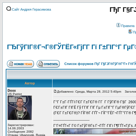
ГђГ Г§Г
Сайт Андрея Герасимова
Правила
П
ГЂГўГІГ®Г¬Г®ГЎГЁГ«ГјГ­Г Гї Г±ГІГ°Г ГµГ
Список форумов ГђГ Г§ГЈГ®ГўГ®Г°Г» Г®ГЎ
Автор
Doxx
Добавлено: Среда, Марта 28, 2012 5:40pm
Заголов
US Patriot
Г°Г Г±Г·ГҐГІ ГЄГ Г±ГЄГ® Г­Г Г ГўГІГ® Г§Г 260
ГЄГ±ГІГ ГІГЁ Гў ГГІГ ГІГ Гµ Г±ГІГ°Г ГµГ®ГўГЄ
(ГЄГ Г±ГЄГ®)? ГЇГ®Г·ГҐГ¬ ГЇГ°ГЁГ¬ГҐГ°Г­Г® Г¶
_________________
Зарегистрирован:
Г‘Г¤ГҐГ«Г Г© Г±ГўГ®Гѕ Г¬ГҐГ·ГІГі Г¶ГҐГ«ГјГѕ. 
14.06.2003
Сообщения: 2082
Откуда: Ulyanovsk, Russia