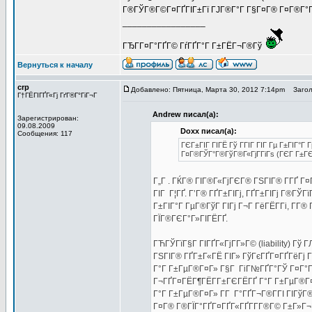
Г®ГЎГ®Г©Г¤ГҐГІГ±Гї ГЈГ®Г°Г Г§Г¤Г® Г¤Г®Г°Г®Г¦
_________________
ГЂГ­Г¤Г°ГҐГ© ГѓГҐГ°Г Г±ГЁГ¬Г®Гў
Вернуться к началу
crp
Добавлено: Пятница, Марта 30, 2012 7:14pm
Заголо
Г†ГЁГІГҐГ«Гј ГґГ®Г°ГіГ¬Г
Andrew писал(а):
Зарегистрирован:
09.08.2009
Doxx писал(а):
Сообщения: 117
ГЄГ±ГІГ ГІГЁ Гў ГГІГ ГІГ Гµ Г±ГІГ°Г
Г¤Г®ГЎГ°Г®ГўГ®Г«ГјГ­ГіГѕ (ГЄГ Г±Г
Г„Г . ГЌГ® ГІГ®Г«ГјГЄГ® ГЅГІГ® Г­ГҐ Г
ГІГ Г¦ГҐ. Г’Г® ГҐГ±ГІГј, ГҐГ±ГІГј Г®ГЎ
Г±ГІГ°Г ГµГ®ГўГ ГІГј Г¬Г ГёГЁГ­Гі, Г­Г
ГЇГ®ГЄГ°Г»ГІГЁГҐ.
ГЋГЎГїГ§Г ГІГҐГ«ГјГ­Г»Г© (liability) Гў 
ГЅГІГ® ГҐГ±Г«ГЁ ГІГ» ГўГєГҐГ¤ГҐГёГј Г
Г°Г Г±ГµГ®Г¤Г» Г§Г ГіГ№ГҐГ°ГЎ Г¤Г°Гі
Г¬ГҐГ¤ГЁГ¶ГЁГ­Г±ГЄГЁГҐ Г°Г Г±ГµГ®Г¤Г
Г°Г Г±ГµГ®Г¤Г» Г­Г Г°ГҐГ¬Г®Г­ГІ ГІГўГ
Г¤Г® Г®ГЇГ°ГҐГ¤ГҐГ«ГҐГ­Г­Г®Г© Г±Г»Г¬