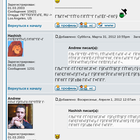
Зарегистрирован:
_________________
01.03.2003
Сообщения: 10421
Откуда: Г€Г°ГЄГіГІГ±ГЄ, RU ->
ГЂГ­Г¤Г°ГҐГ© ГѓГҐГ°Г Г±ГЁГ¬Г®Гў
Los Angeles, US
Вернуться к началу
Hashish
Добавлено: Суббота, Марта 31, 2012 10:55pm
Загол
Г†ГЁГІГҐГ«Гј ГґГ®Г°ГіГ¬Г
Andrew писал(а):
ГЉ ГЇГ°ГЁГ¬ГҐГ°Гі, ГҐГ±Г«ГЁ Г±ГіГ¬Г¬Г ГЇГ®
ГЃГіГЈГ ГІГІГЁ-Г‚ГҐГ©Г°Г®Г­, ГІГ® Г±ГІГ°Г Г
Зарегистрирован:
ГЎГіГ¤ГҐГёГј ГЇГ«Г ГІГЁГІГј Г±Г Г¬.
06.03.2008
ГЉГ°ГіГ·ГҐ ГЄГ®ГЈГ¤Г ГўГєГҐГ§Г¦Г ГҐГёГј Гў ГЎ
Сообщения: 1231
ГёГЄГ®Г«ГјГ­Г»Гµ Г ГўГІГ®ГЎГіГ±Г®Гў ГЁ ГўГ§Г°Г»
ГІГ®Г­Г­ ГўГ±Вё ГіГ«Г Г¤ГїГІ".
Вернуться к началу
Andrew
Добавлено: Воскресенье, Апреля 1, 2012 12:07am
З
ГѓГ«Г ГўГ­Г»Г© ГІГ°ГҐГЇГ Г·
Hashish писал(а):
ГЉГ°ГіГ·ГҐ ГЄГ®ГЈГ¤Г ГўГєГҐГ§Г¦Г ГҐГёГј Гў 
ГёГЄГ®Г«ГјГ­Г»Гµ Г ГўГІГ®ГЎГіГ±Г®Гў ГЁ ГўГ§Г°
ГІГ®Г­Г­ ГўГ±Вё ГіГ«Г Г¤ГїГІ".
Зарегистрирован:
01.03.2003