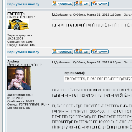
Вернуться к началу
ГЂГ°ГІГҐГ¬
Добавлено: Суббота, Марта 31, 2012 1:30pm
Заголо
ГЊГ®Г¤ГҐГ°Г ГІГ®Г°
Г„Г -Г¤Г ! Г€ ГЈГ¤ГҐ Г¤ГҐГ­ГјГЈГЁ Г«ГҐГ¦Г ГІ 
Зарегистрирован:
10.03.2003
Сообщения: 8295
Откуда: Russia, Ufa
Вернуться к началу
Andrew
Добавлено: Суббота, Марта 31, 2012 6:26pm
Заголо
ГѓГ«Г ГўГ­Г»Г© ГІГ°ГҐГЇГ Г·
crp писал(а):
ГЂГ­Г¤Г°ГҐГ©, Г ГЄГ ГЄГ Гї Г±ГІГ°Г ГµГ®Гў
ГЉГ ГЄГ Гї - ГЅГІГ® Г¤Г®Г«ГЈГ® Г­ГіГ¦Г­Г® ГЎГ
Зарегистрирован:
Г±ГіГ¬Г¬Г» ГЄГ ГЄГ®Г© Г ГўГІГ®Г¬Г®ГЎГЁГ«Гј 
01.03.2003
Сообщения: 10421
Откуда: Г€Г°ГЄГіГІГ±ГЄ, RU ->
ГЏГ«Г ГІГЁГ¬ Г§Г Г®ГЎГҐ Г¬Г ГёГЁГ­Г» Г¬Г» Г
Los Angeles, US
Г¤Г®Г«Г«Г Г°Г®Гў Г­Г 200-400, ГІГ ГЄ ГЄГ ГЄ 
Г Г¬Г ГІГ»ГўГ ГҐГ¬Г»Гµ Г­Г ГЊГіГ±ГІГ Г­ГЈГҐ Г¬Г
ГЇГ°Г®ГҐГµГ Г« ГҐГ№ГҐ ГЁ 10,000 Г± Г¬Г®Г¬ГҐГ
ГЇГ®Г§ГўГ®Г«ГЁГ«Г® Г±Г­ГЁГ§ГЁГІГј Г±ГІГ®ГЁ