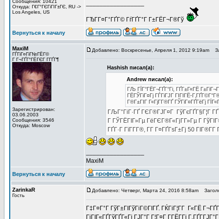
Сообщения: 10421
_________________
Откуда: Г€Г°ГЄГіГІГ±ГЄ, RU ->
Los Angeles, US
ГЂГ­Г¤Г°ГҐГ© ГѓГҐГ°Г Г±ГЁГ¬Г®Гў
Вернуться к началу
MaxiM
Добавлено: Воскресенье, Апреля 1, 2012 9:19am
За
ГЃГіГ¤ГіГ№ГЁГ©
Г Г¬ГҐГ°ГЁГЄГ Г­ГҐГ¶
Hashish писал(а):
Andrew писал(а):
ГЉ ГЇГ°ГЁГ¬ГҐГ°Гі, ГҐГ±Г«ГЁ Г±ГіГ¬
ГЁГЎГіГ¤Гј ГЃГіГЈГ ГІГІГЁ-Г‚ГҐГ©Г°Г
Г®Г±ГІГ Г«ГјГ­Г®ГҐ ГЎГіГ¤ГҐГёГј ГЇГ«Г
Зарегистрирован:
ГЉГ°ГіГ·ГҐ ГЄГ®ГЈГ¤Г ГўГєГҐГ§Г¦Г ГҐГёГ
03.06.2003
Сообщения: 3546
Г ГЎГЁГІГ»Гµ ГёГЄГ®Г«ГјГ­Г»Гµ Г ГўГІГ®
Откуда: Moscow
ГҐГ·Г ГїГ­Г­Г®, Г­Г Г¤ГҐГѕГ±Гј 50 ГІГ®Г­Г­
_________________
MaxiM
Вернуться к началу
ZarinkaR
Добавлено: Четверг, Марта 24, 2016 8:58am
Заголов
Гость
Г‡Г¤Г°Г ГўГ±ГІГўГіГ©ГІГҐ. ГЌГіГ¦Г­Г Г«ГЁ Г¬ГҐ
ГіГІГ«ГҐГўГҐГ«Гі ГЈГ°Г Г¦Г¤Г Г­ГЁГ­Гі Г‚ГҐГ­ГЈГ