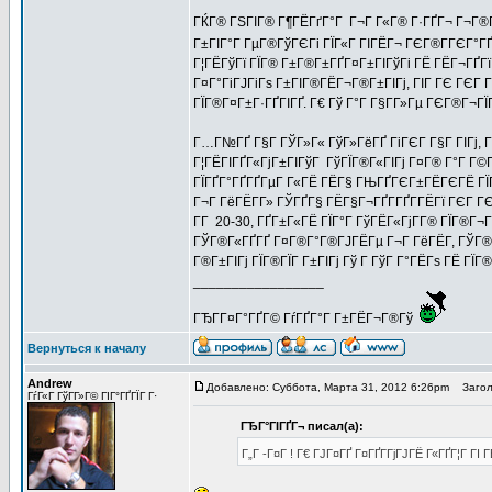
ГЌГ® ГЅГІГ® Г¶ГЁГґГ°Г Г¬Г Г«Г® Г·ГҐГ¬ Г¬Г®Г¦
Г±ГІГ°Г ГµГ®ГўГЄГі ГЇГ«Г ГІГЁГ¬ ГЄГ®Г­ГЄГ°ГҐ
Г¦ГЁГўГї ГЇГ® Г±Г®Г±ГҐГ¤Г±ГІГўГі ГЁ ГЁГ¬ГҐГї 
Г¤Г°ГіГЈГіГѕ Г±ГІГ®ГЁГ¬Г®Г±ГІГј, ГІГ ГЄ ГЄГ Г
ГЇГ®Г¤Г±Г·ГҐГІГҐ. Г€ Гў Г°Г Г§Г­Г»Гµ ГЄГ®Г¬ГЇГ 
Г…Г№ГҐ Г§Г ГЎГ»Г« ГўГ»ГёГҐ ГіГЄГ Г§Г ГІГј, Г
Г¦ГЁГІГҐГ«ГјГ±ГІГўГ ГўГЇГ®Г«ГІГј Г¤Г® Г°Г Г
ГЇГҐГ°ГҐГҐГµГ Г«ГЁ ГЁГ§ ГЊГҐГЄГ±ГЁГЄГЁ ГЇГ
Г¬Г ГёГЁГ­Г» ГЎГҐГ§ ГЁГ§Г¬ГҐГ­ГҐГ­ГЁГї ГЄГ
Г­Г 20-30, ГҐГ±Г«ГЁ ГЇГ°Г ГўГЁГ«ГјГ­Г® ГЇГ®Г¬
ГЎГ®Г«ГҐГҐ Г¤Г®Г°Г®ГЈГЁГµ Г¬Г ГёГЁГ­, ГЎГ®Г«
Г®Г±ГІГј ГЇГ®ГЇГ Г±ГІГј Гў Г ГўГ Г°ГЁГѕ ГЁ ГЇГ
_________________
ГЂГ­Г¤Г°ГҐГ© ГѓГҐГ°Г Г±ГЁГ¬Г®Гў
Вернуться к началу
Andrew
Добавлено: Суббота, Марта 31, 2012 6:26pm
Заголо
ГѓГ«Г ГўГ­Г»Г© ГІГ°ГҐГЇГ Г·
ГЂГ°ГІГҐГ¬ писал(а):
Г„Г -Г¤Г ! Г€ ГЈГ¤ГҐ Г¤ГҐГ­ГјГЈГЁ Г«ГҐГ¦Г Г