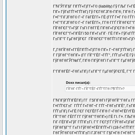
ГЋГЎГїГ§Г ГІГҐГ«ГјГ­Г»Г© (liability) Гў ГЉГ Г«Г
ГІГ» ГўГєГҐГ¤ГҐГёГј Гў ГЄГ®ГЈГ®-ГІГ®, ГІГ® 
Г¤Г°ГіГЈГ®Г© Г¬Г ГёГЁГ­Г» ГЁ (Г­ГҐ Г¤Г Г© Г
Г¤Г°ГіГЈГ®Г© Г¬Г ГёГЁГ­Г», Г­Г® Г­ГҐ ГЇГ®ГЄГ°
ГЇГ®ГЄГ°Г»ГўГ ГѕГІ Г®Г­ГЁ ГІГ®Г«ГјГЄГ® Г¤Г®
ГЇГ®ГЄГ°Г»ГІГЁГї 50 ГІГ»Г±ГїГ· ГЁ ГІГ» ГўГєГҐ
Г±ГІГ°Г ГµГ®ГўГЄГ ГЇГ®ГЄГ°Г®ГҐГІ ГІГ®Г«ГјГЄГ®
Г„Г®ГЇГ®Г«Г­ГЁГІГҐГ«ГјГ­Г® ГІГ» Г¬Г®Г¦ГҐГёГј Г
Г ГўГ®Г°Г®ГІГ» (Г­Г ГЇГ°ГЁГ¬ГҐГ°, ГҐГ±Г«ГЁ Гў
ГўГ®Г®ГЎГ№ГҐ, ГІГ® ГІГўГ®Гї Г±ГІГ°Г ГµГ®ГўГЄ
Г‘ГІГ®ГЁГ¬Г®Г±ГІГј Г±ГІГ°Г ГµГ®ГўГЄГЁ, Г°Г Г
Doxx писал(а):
ГЇГ®Г·ГҐГ¬ ГЇГ°ГЁГ¬ГҐГ°Г­Г® Г¶ГҐГ­Г»?
ГЋГІГўГҐГІГЁГІГј Г­Г ГЅГІГ®ГІ ГўГ®ГЇГ°Г®Г± Г­
Г¤ГҐГЄГ±Г ГҐГҐ Г«Г®Г¬Г ГҐГ¬Г®Г±ГІГЁ", Г±ГІ
ГҐГ±ГІГј Г«ГЁ ГЄГ ГЄГЁГҐ-ГІГ® Г¬Г®Г¤ГЁГґГЁГ
ГЇГ°Г®Г·ГЁГҐ Г­Г ГўГ®Г°Г®ГІГ») ГЁ ГІ. Г¤. ГЉГ
ГіГ·ГЁГІГ»ГўГ ГҐГІГ±Гї. Г’Г ГЄГ¦ГҐ ГЎГ®Г«ГјГё
ГўГ®Г§Г°Г Г±ГІ ГўГ®Г¤ГЁГІГҐГ«Гї (18-Г«ГҐГІГ­Г
Г®ГЎГ®Г©Г¤ГҐГІГ±Гї ГЈГ®Г°Г Г§Г¤Г® Г¤Г®Г°Г®Г¦