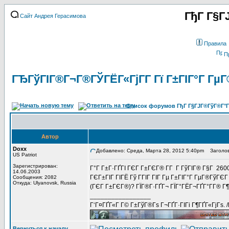
ГђГ Г§Г
Сайт Андрея Герасимова
Правила
П
ГЂГўГІГ®Г¬Г®ГЎГЁГ«ГјГ­Г Гї Г±ГІГ°Г ГµГ
Список форумов ГђГ Г§ГЈГ®ГўГ®Г°Г
Автор
Doxx
Добавлено: Среда, Марта 28, 2012 5:40pm
Заголов
US Patriot
Зарегистрирован:
Г°Г Г±Г·ГҐГІ ГЄГ Г±ГЄГ® Г­Г Г ГўГІГ® Г§Г 260
14.06.2003
ГЄГ±ГІГ ГІГЁ Гў ГГІГ ГІГ Гµ Г±ГІГ°Г ГµГ®ГўГЄ
Сообщения: 2082
Откуда: Ulyanovsk, Russia
(ГЄГ Г±ГЄГ®)? ГЇГ®Г·ГҐГ¬ ГЇГ°ГЁГ¬ГҐГ°Г­Г® Г¶
_________________
Г‘Г¤ГҐГ«Г Г© Г±ГўГ®Гѕ Г¬ГҐГ·ГІГі Г¶ГҐГ«ГјГѕ. 
Вернуться к началу