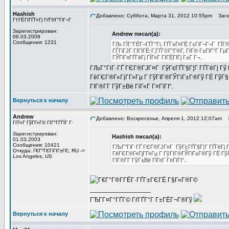
Hashish
Добавлено: Суббота, Марта 31, 2012 10:55pm
Загол
Г†ГЁГІГҐГ«Гј ГґГ®Г°ГіГ¬Г
Зарегистрирован:
Andrew писал(а):
06.03.2008
Сообщения: 1231
ГЉ ГЇГ°ГЁГ¬ГҐГ°Гі, ГҐГ±Г«ГЁ Г±ГіГ¬Г¬Г ГЇГ®
ГЃГіГЈГ ГІГІГЁ-Г‚ГҐГ©Г°Г®Г­, ГІГ® Г±ГІГ°Г Г
ГЎГіГ¤ГҐГёГј ГЇГ«Г ГІГЁГІГј Г±Г Г¬.
ГЉГ°ГіГ·ГҐ ГЄГ®ГЈГ¤Г ГўГєГҐГ§Г¦Г ГҐГёГј Гў ГЎ
ГёГЄГ®Г«ГјГ­Г»Гµ Г ГўГІГ®ГЎГіГ±Г®Гў ГЁ ГўГ§Г°Г»
ГІГ®Г­Г­ ГўГ±Вё ГіГ«Г Г¤ГїГІ".
Вернуться к началу
Andrew
Добавлено: Воскресенье, Апреля 1, 2012 12:07am
З
ГѓГ«Г ГўГ­Г»Г© ГІГ°ГҐГЇГ Г·
Зарегистрирован:
Hashish писал(а):
01.03.2003
Сообщения: 10421
ГЉГ°ГіГ·ГҐ ГЄГ®ГЈГ¤Г ГўГєГҐГ§Г¦Г ГҐГёГј Гў 
Откуда: Г€Г°ГЄГіГІГ±ГЄ, RU ->
ГёГЄГ®Г«ГјГ­Г»Гµ Г ГўГІГ®ГЎГіГ±Г®Гў ГЁ ГўГ§Г°
Los Angeles, US
ГІГ®Г­Г­ ГўГ±Вё ГіГ«Г Г¤ГїГІ".
_________________
ГЂГ­Г¤Г°ГҐГ© ГѓГҐГ°Г Г±ГЁГ¬Г®Гў
Вернуться к началу