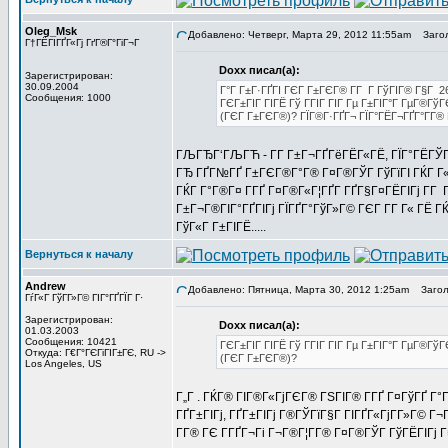
Oleg_Msk
Добавлено: Четверг, Марта 29, 2012 11:55am
Загол
Г†ГЁГІГҐГ«Гј ГґГ®Г°ГіГ¬Г
Doxx писал(а):
Зарегистрирован:
30.09.2004
Г°Г Г±Г·ГҐГІ ГЄГ Г±ГЄГ® Г­Г Г ГўГІГ® Г§Г 2
Сообщения: 1000
ГЄГ±ГІГ ГІГЁ Гў ГГІГ ГІГ Гµ Г±ГІГ°Г ГµГ®Гў
(ГЄГ Г±ГЄГ®)? ГЇГ®Г·ГҐГ¬ ГЇГ°ГЁГ¬ГҐГ°Г­Г® 
ГЉГЂГ‘ГЉГЋ - Г­Г Г±Г¬ГҐГёГЁГ«ГЁ, ГЇГ°ГЁГЎГ 
ГЂ ГҐГ№ГҐ Г±ГЄГ®Г°Г® Г¤Г®ГЎГ ГўГїГІ ГЌГ Г«Г
ГЌГ Г°Г®Г¤ Г­ГҐ Г¤Г®Г«Г¦ГҐГ­ ГҐГ§Г¤ГЁГІГј Г­
Г±Г¬Г®ГІГ°ГҐГІГј ГЇГҐГ°ГўГ»Г© ГЄГ Г­Г Г« ГЁ Г
ГўГ«Г Г±ГІГЁ.....
Вернуться к началу
Andrew
Добавлено: Пятница, Марта 30, 2012 1:25am
Заголо
ГѓГ«Г ГўГ­Г»Г© ГІГ°ГҐГЇГ Г·
Зарегистрирован:
Doxx писал(а):
01.03.2003
Сообщения: 10421
ГЄГ±ГІГ ГІГЁ Гў ГГІГ ГІГ Гµ Г±ГІГ°Г ГµГ®Гў
Откуда: Г€Г°ГЄГіГІГ±ГЄ, RU ->
(ГЄГ Г±ГЄГ®)?
Los Angeles, US
Г„Г . ГЌГ® ГІГ®Г«ГјГЄГ® ГЅГІГ® Г­ГҐ Г¤ГўГҐ Г°
ГҐГ±ГІГј, ГҐГ±ГІГј Г®ГЎГїГ§Г ГІГҐГ«ГјГ­Г»Г© Г¬
Г­Г® ГЄ Г­ГҐГ¬Гі Г¬Г®Г¦Г­Г® Г¤Г®ГЎГ ГўГЁГІГј 