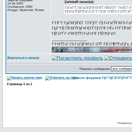
Зарегистрирован:
ZarinkaR писал(а):
14.06.2003
Сообщения: 2082
Г‡Г¤Г°Г ГўГ±ГІГўГіГ©ГІГҐ. ГЌГіГ¦Г­Г Г«ГЁ Г¬
Откуда: Ulyanovsk, Russia
ГіГІГ«ГҐГўГҐГ«Гі ГЈГ°Г Г¦Г¤Г Г­ГЁГ­Гі Г‚ГҐГ­ГЈ
Г‘ГІГ°Г ГµГ®ГўГЄГ Г­ГіГ¦Г­Г Гў Г«ГѕГЎГ®Г© Г±Г
ГЏГ°ГЁ ГЇГ®ГҐГ§Г¤ГЄГҐ Гў ГГІГ ГІГ» Г­ГҐ ГЇГ®Г¬
ГўГ±ГҐ Г¬Г®Г¦ГҐГІ Г±Г«ГіГ·ГЁГІГјГ±Гї
_________________
Г‘Г¤ГҐГ«Г Г© Г±ГўГ®Гѕ Г¬ГҐГ·ГІГі Г¶ГҐГ«ГјГѕ. 
Вернуться к началу
Показать сообщения:
Список форумов ГђГ Г§ГЈГ®ГўГ®Г°Г
Страница
1
из
1
Powered by