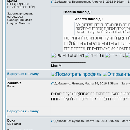
MaxiM
Добавлено: Воскресенье, Апреля 1, 2012 9:19am
За
ГЃГіГ¤ГіГ№ГЁГ©
Г Г¬ГҐГ°ГЁГЄГ Г­ГҐГ¶
Hashish писал(а):
Зарегистрирован:
03.06.2003
Andrew писал(а):
Сообщения: 3546
Откуда: Moscow
ГЉ ГЇГ°ГЁГ¬ГҐГ°Гі, ГҐГ±Г«ГЁ Г±ГіГ¬
ГЁГЎГіГ¤Гј ГЃГіГЈГ ГІГІГЁ-Г‚ГҐГ©Г°Г
Г®Г±ГІГ Г«ГјГ­Г®ГҐ ГЎГіГ¤ГҐГёГј ГЇГ«Г
ГЉГ°ГіГ·ГҐ ГЄГ®ГЈГ¤Г ГўГєГҐГ§Г¦Г ГҐГёГ
Г ГЎГЁГІГ»Гµ ГёГЄГ®Г«ГјГ­Г»Гµ Г ГўГІГ®
ГҐГ·Г ГїГ­Г­Г®, Г­Г Г¤ГҐГѕГ±Гј 50 ГІГ®Г­Г­
_________________
MaxiM
Вернуться к началу
ZarinkaR
Добавлено: Четверг, Марта 24, 2016 8:58am
Заголов
Гость
Г‡Г¤Г°Г ГўГ±ГІГўГіГ©ГІГҐ. ГЌГіГ¦Г­Г Г«ГЁ Г¬ГҐ
ГіГІГ«ГҐГўГҐГ«Гі ГЈГ°Г Г¦Г¤Г Г­ГЁГ­Гі Г‚ГҐГ­ГЈГ
Вернуться к началу
Doxx
Добавлено: Суббота, Марта 26, 2016 2:02am
Заголов
US Patriot