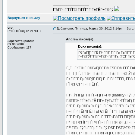
_________________
ГЂГ­Г¤Г°ГҐГ© ГѓГҐГ°Г Г±ГЁГ¬Г®Гў
Вернуться к началу
crp
Добавлено: Пятница, Марта 30, 2012 7:14pm
Заголо
Г†ГЁГІГҐГ«Гј ГґГ®Г°ГіГ¬Г
Andrew писал(а):
Зарегистрирован:
09.08.2009
Doxx писал(а):
Сообщения: 117
ГЄГ±ГІГ ГІГЁ Гў ГГІГ ГІГ Гµ Г±ГІГ°Г
Г¤Г®ГЎГ°Г®ГўГ®Г«ГјГ­ГіГѕ (ГЄГ Г±Г
Г„Г . ГЌГ® ГІГ®Г«ГјГЄГ® ГЅГІГ® Г­ГҐ Г
ГІГ Г¦ГҐ. Г’Г® ГҐГ±ГІГј, ГҐГ±ГІГј Г®ГЎ
Г±ГІГ°Г ГµГ®ГўГ ГІГј Г¬Г ГёГЁГ­Гі, Г­Г
ГЇГ®ГЄГ°Г»ГІГЁГҐ.
ГЋГЎГїГ§Г ГІГҐГ«ГјГ­Г»Г© (liability) Гў 
ГЅГІГ® ГҐГ±Г«ГЁ ГІГ» ГўГєГҐГ¤ГҐГёГј Г
Г°Г Г±ГµГ®Г¤Г» Г§Г ГіГ№ГҐГ°ГЎ Г¤Г°Гі
Г¬ГҐГ¤ГЁГ¶ГЁГ­Г±ГЄГЁГҐ Г°Г Г±ГµГ®Г¤Г
Г°Г Г±ГµГ®Г¤Г» Г­Г Г°ГҐГ¬Г®Г­ГІ ГІГўГ
Г¤Г® Г®ГЇГ°ГҐГ¤ГҐГ«ГҐГ­Г­Г®Г© Г±Г»Г¬
ГЁ ГІГ» ГўГєГҐГµГ Г« Гў ГЄГ ГЄГ®Г©-Г­
ГЇГ®ГЄГ°Г®ГҐГІ ГІГ®Г«ГјГЄГ® 50 ГІГ»Г±Г