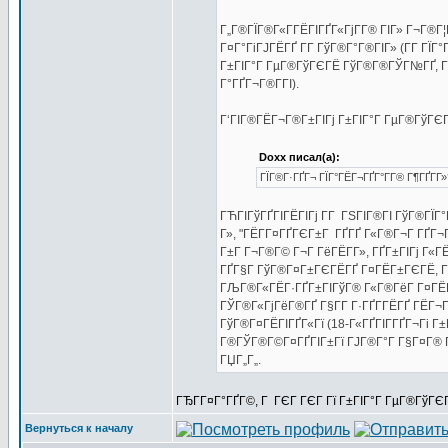
Г„Г®ГЇГ®Г«Г­ГЁГІГҐГ«ГјГ­Г® ГІГ» Г¬Г®Г¦Г
Г¤Г°ГіГЈГЁГҐ Г­Г ГўГ®Г°Г®ГІГ» (Г­Г ГЇГ
Г±ГІГ°Г ГµГ®ГўГЄГЁ ГўГ®Г®ГЎГ№ГҐ, ГІГ
Г°ГҐГ¬Г®Г­ГІ).
Г‘ГІГ®ГЁГ¬Г®Г±ГІГј Г±ГІГ°Г ГµГ®ГўГЄГЁ
Doxx писал(а):
ГЇГ®Г·ГҐГ¬ ГЇГ°ГЁГ¬ГҐГ°Г­Г® Г¶ГҐГ­Г»
ГЋГІГўГҐГІГЁГІГј Г­Г ГЅГІГ®ГІ ГўГ®ГЇГ
Г», "ГЁГ­Г¤ГҐГЄГ±Г ГҐГҐ Г«Г®Г¬Г ГҐГ¬
Г±Г Г¬Г®Г© Г¬Г ГёГЁГ­Г», ГҐГ±ГІГј Г«
ГҐГ§Г ГўГ®Г¤Г±ГЄГЁГҐ Г¤ГЁГ±ГЄГЁ, Г±Г
ГЉГ®Г«ГЁГ·ГҐГ±ГІГўГ® Г«Г®ГёГ Г¤ГЁГ­Г»
ГЎГ®Г«ГјГёГ®ГҐ Г§Г­Г Г·ГҐГ­ГЁГҐ ГЁГ¬
ГўГ®Г¤ГЁГІГҐГ«Гї (18-Г«ГҐГІГ­ГҐГ¬Гі Г±
Г®ГЎГ®Г©Г¤ГҐГІГ±Гї ГЈГ®Г°Г Г§Г¤Г® Г¤Г
ГЏГ„Г„.
ГЂГ­Г¤Г°ГҐГ©, Г ГЄГ ГЄГ Гї Г±ГІГ°Г ГµГ®ГўГЄГ
Вернуться к началу