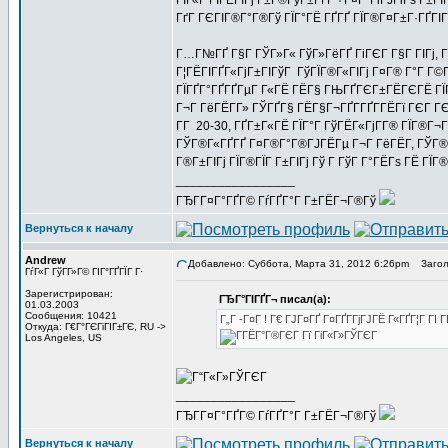
ГЇГ«Г ГІГЁГІГј Г±Г®ГўГ±ГҐГ¬ Г¤Г°ГіГЈГіГѕ Г±ГІ
ГґГ ГЄГІГ®Г°Г®Гў ГЇГ°ГЁ ГҐГҐ ГЇГ®Г¤Г±Г·ГҐГІГҐ.
Г…Г№ГҐ Г§Г ГЎГ»Г« ГўГ»ГёГҐ ГіГЄГ Г§Г ГІГј, Г
Г¦ГЁГІГҐГ«ГјГ±ГІГўГ ГўГЇГ®Г«ГІГј Г¤Г® Г°Г Г
ГЇГҐГ°ГҐГҐГµГ Г«ГЁ ГЁГ§ ГЊГҐГЄГ±ГЁГЄГЁ ГЇГ
Г¬Г ГёГЁГ­Г» ГЎГҐГ§ ГЁГ§Г¬ГҐГ­ГҐГ­ГЁГї ГЄГ
Г­Г 20-30, ГҐГ±Г«ГЁ ГЇГ°Г ГўГЁГ«ГјГ­Г® ГЇГ®Г¬
ГЎГ®Г«ГҐГҐ Г¤Г®Г°Г®ГЈГЁГµ Г¬Г ГёГЁГ­, ГЎГ®Г«
Г®Г±ГІГј ГЇГ®ГЇГ Г±ГІГј Гў Г ГўГ Г°ГЁГѕ ГЁ ГЇГ
_________________
ГЂГ­Г¤Г°ГҐГ© ГѓГҐГ°Г Г±ГЁГ¬Г®Гў
Вернуться к началу
Andrew
Добавлено: Суббота, Марта 31, 2012 6:26pm
Заголо
ГѓГ«Г ГўГ­Г»Г© ГІГ°ГҐГЇГ Г·
Зарегистрирован:
ГЂГ°ГІГҐГ¬ писал(а):
01.03.2003
Сообщения: 10421
Г„Г -Г¤Г ! Г€ ГЈГ¤ГҐ Г¤ГҐГ­ГјГЈГЁ Г«ГҐГ¦Г Г
Откуда: Г€Г°ГЄГіГІГ±ГЄ, RU ->
Los Angeles, US
_________________
ГЂГ­Г¤Г°ГҐГ© ГѓГҐГ°Г Г±ГЁГ¬Г®Гў
Вернуться к началу