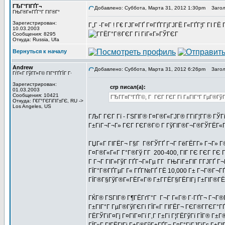
ГЂГ°ГІГҐГ¬
Добавлено: Суббота, Марта 31, 2012 1:30pm
Заголо
ГЊГ®Г¤ГҐГ°Г ГІГ®Г°
Зарегистрирован:
Г„Г -Г¤Г ! Г€ ГЈГ¤ГҐ Г¤ГҐГ­ГјГЈГЁ Г«ГҐГ¦Г ГІ 
10.03.2003
Сообщения: 8295
Откуда: Russia, Ufa
Вернуться к началу
Andrew
Добавлено: Суббота, Марта 31, 2012 6:26pm
Заголо
ГѓГ«Г ГўГ­Г»Г© ГІГ°ГҐГЇГ Г·
Зарегистрирован:
crp писал(а):
01.03.2003
Сообщения: 10421
ГЂГ­Г¤Г°ГҐГ©, Г ГЄГ ГЄГ Гї Г±ГІГ°Г ГµГ®Гў
Откуда: Г€Г°ГЄГіГІГ±ГЄ, RU ->
Los Angeles, US
ГЉГ ГЄГ Гї - ГЅГІГ® Г¤Г®Г«ГЈГ® Г­ГіГ¦Г­Г® ГЎГ
Г±ГіГ¬Г¬Г» ГЄГ ГЄГ®Г© Г ГўГІГ®Г¬Г®ГЎГЁГ«Гј 
ГЏГ«Г ГІГЁГ¬ Г§Г Г®ГЎГҐ Г¬Г ГёГЁГ­Г» Г¬Г» Г
Г¤Г®Г«Г«Г Г°Г®Гў Г­Г 200-400, ГІГ ГЄ ГЄГ ГЄ 
Г Г¬Г ГІГ»ГўГ ГҐГ¬Г»Гµ Г­Г ГЊГіГ±ГІГ Г­ГЈГҐ Г¬Г
ГЇГ°Г®ГҐГµГ Г« ГҐГ№ГҐ ГЁ 10,000 Г± Г¬Г®Г¬ГҐГ
ГЇГ®Г§ГўГ®Г«ГЁГ«Г® Г±Г­ГЁГ§ГЁГІГј Г±ГІГ®ГЁ
ГЌГ® ГЅГІГ® Г¶ГЁГґГ°Г Г¬Г Г«Г® Г·ГҐГ¬ Г¬Г®Г¦
Г±ГІГ°Г ГµГ®ГўГЄГі ГЇГ«Г ГІГЁГ¬ ГЄГ®Г­ГЄГ°ГҐ
ГЁГЎГіГ¤Гј Г¤ГїГ¤Гї Г‚Г Г±Гї Г¦ГЁГўГї ГЇГ® Г±Г