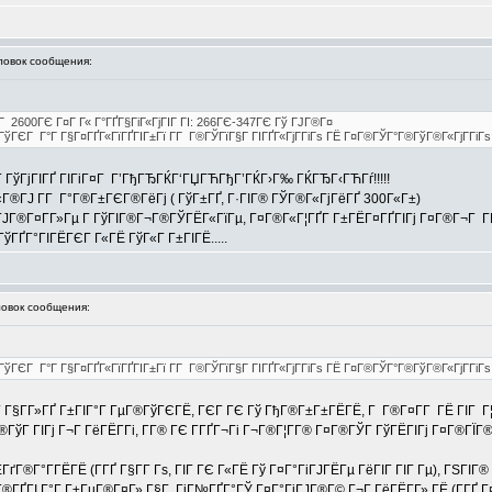
овок сообщения:
Г 2600ГЄ Г¤Г Г« Г°ГҐГ§ГіГ«ГјГІГ ГІ: 266ГЄ-347ГЄ Гў ГЈГ®Г¤
®ГўГЄГ Г°Г Г§Г¤ГҐГ«ГїГҐГІГ±Гї Г­Г Г®ГЎГїГ§Г ГІГҐГ«ГјГ­ГіГѕ ГЁ Г¤Г®ГЎГ°Г®ГўГ®Г«ГјГ­ГіГ
ГўГјГІГҐ ГІГіГ¤Г Г’ГђГЂГЌГ‘ГЏГЋГђГ’ГЌГ›Г‰ ГЌГЂГ‹ГЋГѓ!!!!!
®ГЈ Г­Г Г°Г®Г±ГЄГ®ГёГј ( ГўГ±ГҐ, Г·ГІГ® ГЎГ®Г«ГјГёГҐ 300Г«Г±)
 ГЈГ®Г¤Г­Г»Гµ Г ГўГІГ®Г¬Г®ГЎГЁГ«ГїГµ, Г¤Г®Г«Г¦ГҐГ­ Г±ГЁГ¤ГҐГІГј Г¤Г®Г¬Г ГЁ 
ГўГҐГ°ГІГЁГЄГ Г«ГЁ ГўГ«Г Г±ГІГЁ.....
вок сообщения:
Г®ГўГЄГ Г°Г Г§Г¤ГҐГ«ГїГҐГІГ±Гї Г­Г Г®ГЎГїГ§Г ГІГҐГ«ГјГ­ГіГѕ ГЁ Г¤Г®ГЎГ°Г®ГўГ®Г«ГјГ­ГіГ
Г Г§Г­Г»ГҐ Г±ГІГ°Г ГµГ®ГўГЄГЁ, ГЄГ ГЄ Гў ГђГ®Г±Г±ГЁГЁ, Г Г®Г¤Г­Г ГЁ ГІГ Г¦ГҐ
ГўГ ГІГј Г¬Г ГёГЁГ­Гі, Г­Г® ГЄ Г­ГҐГ¬Гі Г¬Г®Г¦Г­Г® Г¤Г®ГЎГ ГўГЁГІГј Г¤Г®ГЇГ
ГЁГґГ®Г°Г­ГЁГЁ (Г­ГҐ Г§Г­Г Гѕ, ГІГ ГЄ Г«ГЁ Гў Г¤Г°ГіГЈГЁГµ ГёГІГ ГІГ Гµ), ГЅГ
°Г®ГҐГІ Г°Г Г±ГµГ®Г¤Г» Г§Г ГіГ№ГҐГ°ГЎ Г¤Г°ГіГЈГ®Г© Г¬Г ГёГЁГ­Г» ГЁ (Г­ГҐ