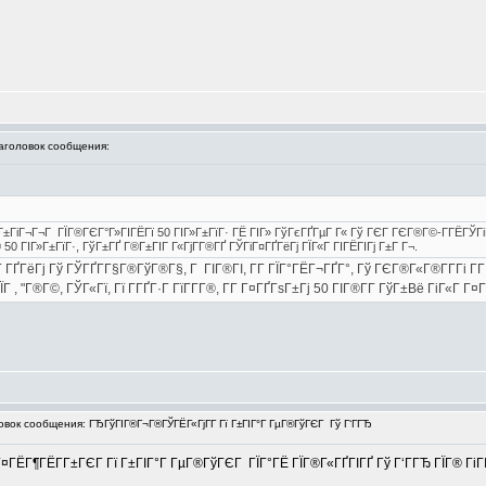
головок сообщения:
Г±ГіГ¬Г¬Г ГЇГ®ГЄГ°Г»ГІГЁГї 50 ГІГ»Г±ГїГ· ГЁ ГІГ» ГўГєГҐГµГ Г« Гў ГЄГ ГЄГ®Г©-Г­ГЁГЎГіГ
0 ГІГ»Г±ГїГ·, ГўГ±ГҐ Г®Г±ГІГ Г«ГјГ­Г®ГҐ ГЎГіГ¤ГҐГёГј ГЇГ«Г ГІГЁГІГј Г±Г Г¬.
ҐГёГј Гў ГЎГҐГ­Г§Г®ГўГ®Г§, Г ГІГ®ГІ, Г­Г ГЇГ°ГЁГ¬ГҐГ°, Гў ГЄГ®Г«Г®Г­Г­Гі Г
 , "Г®Г©, ГЎГ«Гї, Гї Г­ГҐГ·Г ГїГ­Г­Г®, Г­Г Г¤ГҐГѕГ±Гј 50 ГІГ®Г­Г­ ГўГ±Вё ГіГ«Г Г¤Гї
ок сообщения: ГЂГўГІГ®Г¬Г®ГЎГЁГ«ГјГ­Г Гї Г±ГІГ°Г ГµГ®ГўГЄГ Гў Г‘ГГЂ
¤ГЁГ¶ГЁГ­Г±ГЄГ Гї Г±ГІГ°Г ГµГ®ГўГЄГ ГЇГ°ГЁ ГЇГ®Г«ГҐГІГҐ Гў Г‘ГГЂ ГЇГ® ГіГІГ