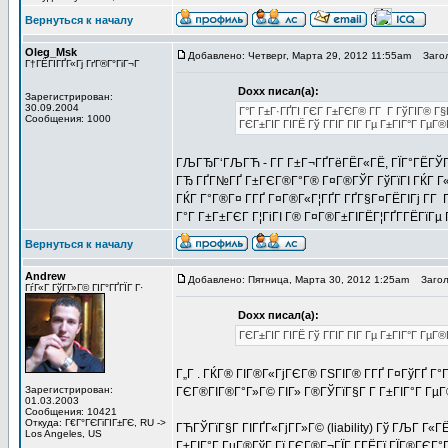
Вернуться к началу
Oleg_Msk
Добавлено: Четверг, Марта 29, 2012 11:55am
Загол
Г†ГЁГІГҐГ«Гј ГґГ®Г°ГіГ¬Г
Doxx писал(а):
Зарегистрирован:
30.09.2004
Г°Г Г±Г·ГҐГІ ГЄГ Г±ГЄГ® Г­Г Г ГўГІГ® Г§
Сообщения: 1000
ГЄГ±ГІГ ГІГЁ Гў ГГІГ ГІГ Гµ Г±ГІГ°Г ГµГ
ГЉГЂГ‘ГЉГЋ - Г­Г Г±Г¬ГҐГёГЁГ«ГЁ, ГЇГ°ГЁГЎГ 
ГЂ ГҐГ№ГҐ Г±ГЄГ®Г°Г® Г¤Г®ГЎГ ГўГїГІ ГЌГ Г«Г
ГЌГ Г°Г®Г¤ Г­ГҐ Г¤Г®Г«Г¦ГҐГ­ ГҐГ§Г¤ГЁГІГј Г­Г
Г°Г Г±Г±ГЄГ Г¦ГіГІ Г® Г¤Г®Г±ГІГЁГ¦ГҐГ­ГЁГїГµ 
Вернуться к началу
Andrew
Добавлено: Пятница, Марта 30, 2012 1:25am
Заголо
ГѓГ«Г ГўГ­Г»Г© ГІГ°ГҐГЇГ Г·
Doxx писал(а):
ГЄГ±ГІГ ГІГЁ Гў ГГІГ ГІГ Гµ Г±ГІГ°Г Гµ
Г„Г . ГЌГ® ГІГ®Г«ГјГЄГ® ГЅГІГ® Г­ГҐ Г¤ГўГҐ Г°
Зарегистрирован:
ГЄГ®ГІГ®Г°Г»Г© ГІГ» Г®ГЎГїГ§Г Г­ Г±ГІГ°Г ГµГ®
01.03.2003
Сообщения: 10421
Откуда: Г€Г°ГЄГіГІГ±ГЄ, RU ->
ГЋГЎГїГ§Г ГІГҐГ«ГјГ­Г»Г© (liability) Гў ГЉГ Г«
Los Angeles, US
Г±ГІГ°Г ГµГ®ГўГ Гї ГЄГ®Г¬ГЇГ Г­ГЁГї ГЇГ®ГЄГ