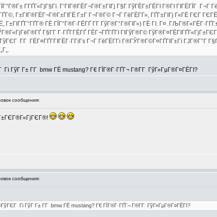
ГЇГ°Г®Г± Г­ГҐГ«ГјГ§Гї. Г‘ГІГ®ГЁГ¬Г®Г±ГІГј Г§Г ГўГЁГ±ГЁГІ Г®ГІ ГІГЁГЇГ Г¬Г 
ГҐГ©, Г±ГІГ®ГЁГ¬Г®Г±ГІГЁ Г±Г Г¬Г®Г© Г¬Г ГёГЁГ­Г», ГҐГ±ГІГј Г«ГЁ ГЄГ ГЄГЁ
Г±ГІГҐГ°ГҐГ® ГЁ ГЇГ°Г®Г·ГЁГҐ Г­Г ГўГ®Г°Г®ГІГ») ГЁ ГІ. Г¤. ГЉГ®Г«ГЁГ·ГҐГ±Г
 ГЎГ®Г«ГјГёГ®ГҐ Г§Г­Г Г·ГҐГ­ГЁГҐ ГЁГ¬ГҐГҐГІ ГІГўГ®Г© ГўГ®Г¤ГЁГІГҐГ«ГјГ±ГЄГ
ГўГЄГ Г­Г ГЁГ¤ГҐГ­ГІГЁГ·Г­ГіГѕ Г¬Г ГёГЁГ­Гі Г®ГЎГ®Г©Г¤ГҐГІГ±Гї ГЈГ®Г°Г Г§
„Г„.
 Гі ГўГ Г± Г­Г bmw ГЁ mustang? Г€ ГЇГ®Г·ГҐГ¬ Г®Г­Г ГўГ»ГµГ®Г¤ГЁГІ?
вок сообщения:
ГЁ Г±ГЄГ®Г«ГјГЄГ®!
вок сообщения:
®ГўГЄГ Гі ГўГ Г± Г­Г bmw ГЁ mustang? Г€ ГЇГ®Г·ГҐГ¬ Г®Г­Г ГўГ»ГµГ®Г¤ГЁГІ?