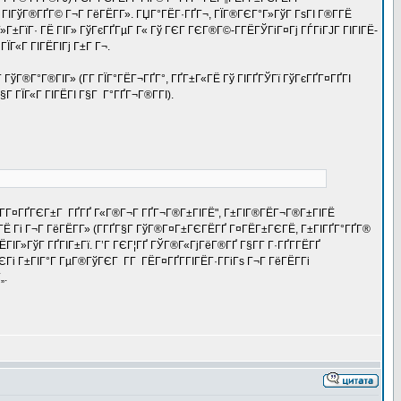
 ГІГўГ®ГҐГ© Г¬Г ГёГЁГ­Г». ГЏГ°ГЁГ·ГҐГ¬, ГЇГ®ГЄГ°Г»ГўГ ГѕГІ Г®Г­ГЁ
Г±ГїГ· ГЁ ГІГ» ГўГєГҐГµГ Г« Гў ГЄГ ГЄГ®Г©-Г­ГЁГЎГіГ¤Гј ГЃГіГЈГ ГІГІГЁ-
ЇГ«Г ГІГЁГІГј Г±Г Г¬.
­Г ГўГ®Г°Г®ГІГ» (Г­Г ГЇГ°ГЁГ¬ГҐГ°, ГҐГ±Г«ГЁ Гў ГІГҐГЎГї ГўГєГҐГ¤ГҐГІ
 ГЇГ«Г ГІГЁГІ Г§Г Г°ГҐГ¬Г®Г­ГІ).
 "ГЁГ­Г¤ГҐГЄГ±Г ГҐГҐ Г«Г®Г¬Г ГҐГ¬Г®Г±ГІГЁ", Г±ГІГ®ГЁГ¬Г®Г±ГІГЁ
ГЁ Гі Г¬Г ГёГЁГ­Г» (Г­ГҐГ§Г ГўГ®Г¤Г±ГЄГЁГҐ Г¤ГЁГ±ГЄГЁ, Г±ГІГҐГ°ГҐГ®
ЁГІГ»ГўГ ГҐГІГ±Гї. Г’Г ГЄГ¦ГҐ ГЎГ®Г«ГјГёГ®ГҐ Г§Г­Г Г·ГҐГ­ГЁГҐ
Гі Г±ГІГ°Г ГµГ®ГўГЄГ Г­Г ГЁГ¤ГҐГ­ГІГЁГ·Г­ГіГѕ Г¬Г ГёГЁГ­Гі
„.