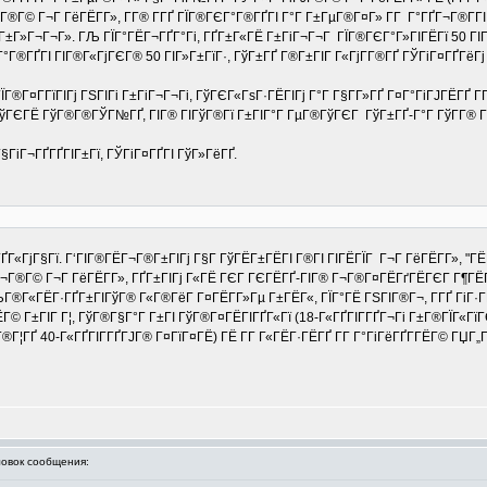
Г®Г© Г¬Г ГёГЁГ­Г», Г­Г® Г­ГҐ ГЇГ®ГЄГ°Г®ГҐГІ Г°Г Г±ГµГ®Г¤Г» Г­Г Г°ГҐГ¬Г®Г­ГІ
±Г»Г¬Г¬Г». ГЉ ГЇГ°ГЁГ¬ГҐГ°Гі, ГҐГ±Г«ГЁ Г±ГіГ¬Г¬Г ГЇГ®ГЄГ°Г»ГІГЁГї 50 ГІГ»
Г®ГҐГІ ГІГ®Г«ГјГЄГ® 50 ГІГ»Г±ГїГ·, ГўГ±ГҐ Г®Г±ГІГ Г«ГјГ­Г®ГҐ ГЎГіГ¤ГҐГёГј Г
ЇГ®Г¤Г­ГїГІГј ГЅГІГі Г±ГіГ¬Г¬Гі, ГўГЄГ«ГѕГ·ГЁГІГј Г°Г Г§Г­Г»ГҐ Г¤Г°ГіГЈГЁГҐ Г
ГўГЄГЁ ГўГ®Г®ГЎГ№ГҐ, ГІГ® ГІГўГ®Гї Г±ГІГ°Г ГµГ®ГўГЄГ ГўГ±ГҐ-Г°Г ГўГ­Г® Г§Г
§ГіГ¬ГҐГҐГІГ±Гї, ГЎГіГ¤ГҐГІ ГўГ»ГёГҐ.
­ГҐГ«ГјГ§Гї. Г‘ГІГ®ГЁГ¬Г®Г±ГІГј Г§Г ГўГЁГ±ГЁГІ Г®ГІ ГІГЁГЇГ Г¬Г ГёГЁГ­Г»,
Г¬Г®Г© Г¬Г ГёГЁГ­Г», ГҐГ±ГІГј Г«ГЁ ГЄГ ГЄГЁГҐ-ГІГ® Г¬Г®Г¤ГЁГґГЁГЄГ Г¶ГЁ
ГЉГ®Г«ГЁГ·ГҐГ±ГІГўГ® Г«Г®ГёГ Г¤ГЁГ­Г»Гµ Г±ГЁГ«, ГЇГ°ГЁ ГЅГІГ®Г¬, Г­ГҐ ГіГ·Г
 Г±ГІГ Г¦, ГўГ®Г§Г°Г Г±ГІ ГўГ®Г¤ГЁГІГҐГ«Гї (18-Г«ГҐГІГ­ГҐГ¬Гі Г±Г®ГЇГ«ГїГЄ
ГҐ 40-Г«ГҐГІГ­ГҐГЈГ® Г¤ГїГ¤ГЁ) ГЁ Г­Г Г«ГЁГ·ГЁГҐ Г­Г Г°ГіГёГҐГ­ГЁГ© ГЏГ„Г
вок сообщения: