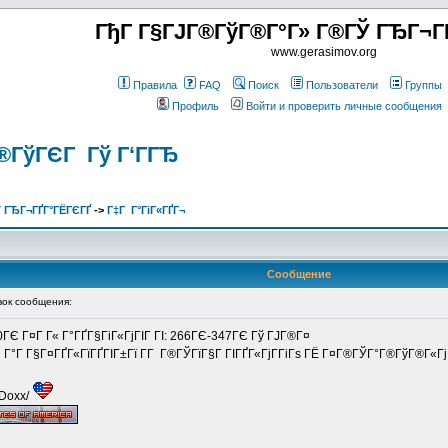
ГђГ Г§ГЈГ®ГўГ®Г°Г» Г®ГЎ ГЂГ¬Г
www.gerasimov.org
Правила
FAQ
Поиск
Пользователи
Группы
Профиль
Войти и проверить личные сообщения
®ГўГЄГ Гў Г‘ГГЂ
 ГЂГ¬ГҐГ°ГЁГЄГҐ
->
Г‡Г Г°ГіГ«ГҐГ¬
Сообщение
ок сообщения:
0ГЄ Г¤Г Г« Г°ГҐГ§ГіГ«ГјГІГ ГІ: 266ГЄ-347ГЄ Гў ГЈГ®Г¤
Г Г°Г Г§Г¤ГҐГ«ГїГҐГІГ±Гї Г­Г Г®ГЎГїГ§Г ГІГҐГ«ГјГ­ГіГѕ ГЁ Г¤Г®ГЎГ°Г®ГўГ®Г«Гј
/Doxx/