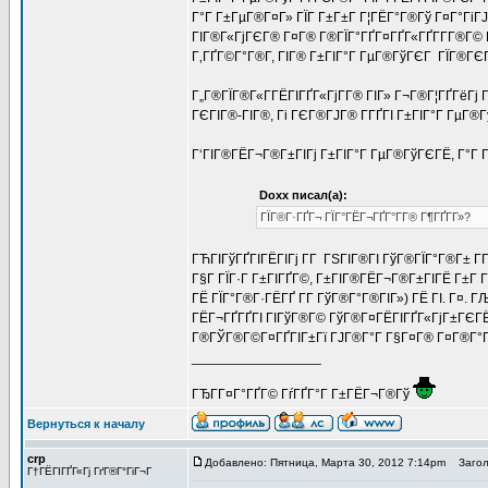
Г°Г Г±ГµГ®Г¤Г» ГЇГ Г±Г±Г Г¦ГЁГ°Г®Гў Г¤Г°ГіГЈ
ГІГ®Г«ГјГЄГ® Г¤Г® Г®ГЇГ°ГҐГ¤ГҐГ«ГҐГ­Г­Г®Г© Г
Г‚ГҐГ©Г°Г®Г­, ГІГ® Г±ГІГ°Г ГµГ®ГўГЄГ ГЇГ®ГЄГ°
Г„Г®ГЇГ®Г«Г­ГЁГІГҐГ«ГјГ­Г® ГІГ» Г¬Г®Г¦ГҐГёГј Г
ГЄГІГ®-ГІГ®, Гі ГЄГ®ГЈГ® Г­ГҐГІ Г±ГІГ°Г ГµГ®
Г‘ГІГ®ГЁГ¬Г®Г±ГІГј Г±ГІГ°Г ГµГ®ГўГЄГЁ, Г°Г Г
Doxx писал(а):
ГЇГ®Г·ГҐГ¬ ГЇГ°ГЁГ¬ГҐГ°Г­Г® Г¶ГҐГ­Г»?
ГЋГІГўГҐГІГЁГІГј Г­Г ГЅГІГ®ГІ ГўГ®ГЇГ°Г®Г± Г
Г§Г ГЇГ·Г Г±ГІГҐГ©, Г±ГІГ®ГЁГ¬Г®Г±ГІГЁ Г±Г 
ГЁ ГЇГ°Г®Г·ГЁГҐ Г­Г ГўГ®Г°Г®ГІГ») ГЁ ГІ. Г¤. 
ГЁГ¬ГҐГҐГІ ГІГўГ®Г© ГўГ®Г¤ГЁГІГҐГ«ГјГ±ГЄГЁГ©
Г®ГЎГ®Г©Г¤ГҐГІГ±Гї ГЈГ®Г°Г Г§Г¤Г® Г¤Г®Г°Г®Г¦
_________________
ГЂГ­Г¤Г°ГҐГ© ГѓГҐГ°Г Г±ГЁГ¬Г®Гў
Вернуться к началу
crp
Добавлено: Пятница, Марта 30, 2012 7:14pm
Заголо
Г†ГЁГІГҐГ«Гј ГґГ®Г°ГіГ¬Г