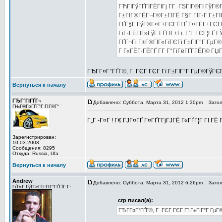
ГЋГІГўГҐГІГЁГІГј Г­Г ГЅГІГ®ГІ ГўГ®
Г±ГІГ®ГЁГ¬Г®Г±ГІГЁ Г§Г ГЇГ·Г Г±ГІ
ГҐГ§Г ГўГ®Г¤Г±ГЄГЁГҐ Г¤ГЁГ±ГЄГЁ, 
ГіГ·ГЁГІГ»ГўГ ГҐГІГ±Гї. Г’Г ГЄГ¦ГҐ
ГҐГ¬Гі Г±Г®ГЇГ«ГїГЄГі Г±ГІГ°Г ГµГ®
Г Г«ГЁГ·ГЁГҐ Г­Г Г°ГіГёГҐГ­ГЁГ© ГЏГ
ГЂГ­Г¤Г°ГҐГ©, Г ГЄГ ГЄГ Гї Г±ГІГ°Г ГµГ®ГўГЄГ
Вернуться к началу
ГЂГ°ГІГҐГ¬
Добавлено: Суббота, Марта 31, 2012 1:30pm
Заголо
ГЊГ®Г¤ГҐГ°Г ГІГ®Г°
Г„Г -Г¤Г ! Г€ ГЈГ¤ГҐ Г¤ГҐГ­ГјГЈГЁ Г«ГҐГ¦Г ГІ 
Зарегистрирован:
10.03.2003
Сообщения: 8295
Откуда: Russia, Ufa
Вернуться к началу
Andrew
Добавлено: Суббота, Марта 31, 2012 6:26pm
Заголо
ГѓГ«Г ГўГ­Г»Г© ГІГ°ГҐГЇГ Г·
crp писал(а):
ГЂГ­Г¤Г°ГҐГ©, Г ГЄГ ГЄГ Гї Г±ГІГ°Г ГµГ