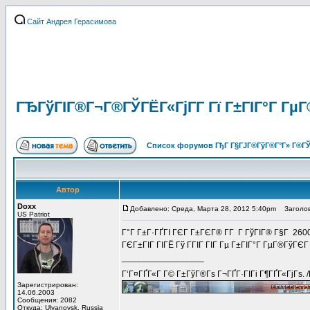
Сайт Андрея Герасимова
ГЂГўГІГ®Г¬Г®ГЎГЁГ«ГјГ­Г Гї Г±ГІГ°Г ГµГ
Список форумов ГђГ Г§ГЈГ®ГўГ®Г°Г» Г®ГЎ
Автор
Doxx
Добавлено: Среда, Марта 28, 2012 5:40pm
Заголов
US Patriot
Г°Г Г±Г·ГҐГІ ГЄГ Г±ГЄГ® Г­Г Г ГўГІГ® Г§Г 260
ГЄГ±ГІГ ГІГЁ Гў ГГІГ ГІГ Гµ Г±ГІГ°Г ГµГ®ГўГЄ
_________________
Г‘Г¤ГҐГ«Г Г© Г±ГўГ®Гѕ Г¬ГҐГ·ГІГі Г¶ГҐГ«ГјГѕ. 
Зарегистрирован:
14.06.2003
Сообщения: 2082
Откуда: Ulyanovsk, Russia