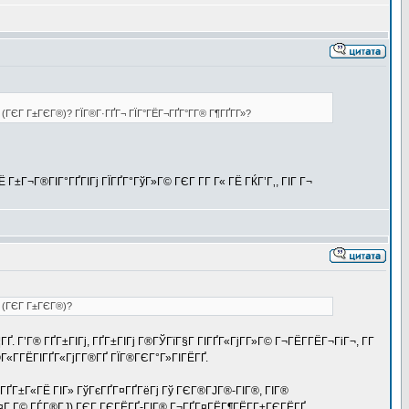
ѕ (ГЄГ Г±ГЄГ®)? ГЇГ®Г·ГҐГ¬ ГЇГ°ГЁГ¬ГҐГ°Г­Г® Г¶ГҐГ­Г»?
Г±Г¬Г®ГІГ°ГҐГІГј ГЇГҐГ°ГўГ»Г© ГЄГ Г­Г Г« ГЁ ГЌГ’Г‚, ГІГ Г¬
ѕ (ГЄГ Г±ГЄГ®)?
. Г’Г® ГҐГ±ГІГј, ГҐГ±ГІГј Г®ГЎГїГ§Г ГІГҐГ«ГјГ­Г»Г© Г¬ГЁГ­ГЁГ¬ГіГ¬, Г­Г
®Г«Г­ГЁГІГҐГ«ГјГ­Г®ГҐ ГЇГ®ГЄГ°Г»ГІГЁГҐ.
ІГ® ГҐГ±Г«ГЁ ГІГ» ГўГєГҐГ¤ГҐГёГј Гў ГЄГ®ГЈГ®-ГІГ®, ГІГ®
 Г¤Г Г© ГЃГ®ГЈ) ГЄГ ГЄГЁГҐ-ГІГ® Г¬ГҐГ¤ГЁГ¶ГЁГ­Г±ГЄГЁГҐ