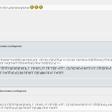
Г ГІ ГЁ Г±ГЄГ®Г«ГјГЄГ®!
овок сообщения:
ЇГ®ГЄГ°Г»ГІГЁГї 50 ГІГ»Г±ГїГ· ГЁ ГІГ» ГўГєГҐГµГ Г« Гў ГЄГ ГЄГ®Г©-Г­ГЁГЎГіГ¤Гј ГЃГіГЈ
Г Г«ГјГ­Г®ГҐ ГЎГіГ¤ГҐГёГј ГЇГ«Г ГІГЁГІГј Г±Г Г¬.
ГҐГ­Г§Г®ГўГ®Г§, Г ГІГ®ГІ, Г­Г ГЇГ°ГЁГ¬ГҐГ°, Гў ГЄГ®Г«Г®Г­Г­Гі Г­Г ГЎГЁГІГ»
 Г­Г Г¤ГҐГѕГ±Гј 50 ГІГ®Г­Г­ ГўГ±Вё ГіГ«Г Г¤ГїГІ".
аголовок сообщения:
 Гў ГЎГҐГ­Г§Г®ГўГ®Г§, Г ГІГ®ГІ, Г­Г ГЇГ°ГЁГ¬ГҐГ°, Гў ГЄГ®Г«Г®Г­Г­Гі Г­Г ГЎГЁГІГ»Гµ Гё
, Г­Г Г¤ГҐГѕГ±Гј 50 ГІГ®Г­Г­ ГўГ±Вё ГіГ«Г Г¤ГїГІ".