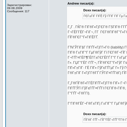
Andrew писал(а):
Зарегистрирован:
09.08.2009
Doxx писал(а):
Сообщения: 117
ГЄГ±ГІГ ГІГЁ Гў ГГІГ ГІГ Гµ 
Г„Г . ГЌГ® ГІГ®Г«ГјГЄГ® ГЅГІГ® Г­ГҐ
Г¬ГЁГ­ГЁГ¬ГіГ¬, Г­Г ГЄГ®ГІГ®Г°Г»Г© 
ГЇГ®ГЄГ°Г»ГІГЁГҐ.
ГЋГЎГїГ§Г ГІГҐГ«ГјГ­Г»Г© (liability
ГІГ® Г±ГІГ°Г ГµГ®ГўГ Гї ГЄГ®Г¬ГЇГ
Г¬ГҐГ¤ГЁГ¶ГЁГ­Г±ГЄГЁГҐ Г°Г Г±ГµГ®Г
Г». ГЏГ°ГЁГ·ГҐГ¬, ГЇГ®ГЄГ°Г»ГўГ Г
ГІГ»Г±ГїГ· ГЁ ГІГ» ГўГєГҐГµГ Г« Гў
Г®Г±ГІГ Г«ГјГ­Г®ГҐ ГЎГіГ¤ГҐГёГј ГЇГ«
Г„Г®ГЇГ®Г«Г­ГЁГІГҐГ«ГјГ­Г® ГІГ» Г¬Г®
ГІГҐГЎГї ГўГєГҐГ¤ГҐГІ ГЄГІГ®-ГІГ®,
Г°ГҐГ¬Г®Г­ГІ).
Г‘ГІГ®ГЁГ¬Г®Г±ГІГј Г±ГІГ°Г ГµГ®ГўГ
Doxx писал(а):
ГЇГ®Г·ГҐГ¬ ГЇГ°ГЁГ¬ГҐГ°Г­Г® Г