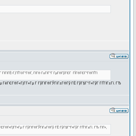
Г ГІГІГЁ-Г‚ГҐГ©Г°Г®Г­, ГІГ® Г±ГІГ°Г ГµГ®ГўГЄГ ГЇГ®ГЄГ°Г®ГҐГІ
Гµ ГёГЄГ®Г«ГјГ­Г»Гµ Г ГўГІГ®ГЎГіГ±Г®Гў ГЁ ГўГ§Г°Г»ГўГ ГҐГІГ±Гї. ГЂ
ГЄГ®Г«ГјГ­Г»Гµ Г ГўГІГ®ГЎГіГ±Г®Гў ГЁ ГўГ§Г°Г»ГўГ ГҐГІГ±Гї. ГЂ ГІГ»,