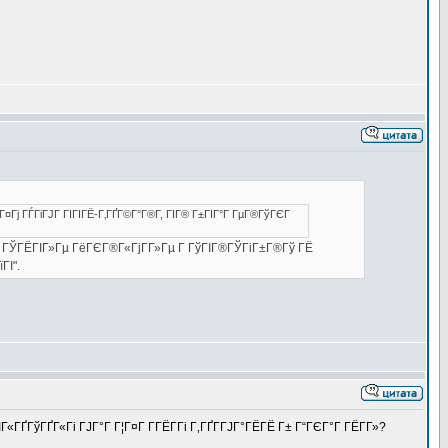
¤Гј ГЃГіГЈГ ГІГІГЁ-Г‚ГҐГ©Г°Г®Г­, ГІГ® Г±ГІГ°Г ГµГ®ГўГЄГ
­Г ГЎГЁГІГ»Гµ ГёГЄГ®Г«ГјГ­Г»Гµ Г ГўГІГ®ГЎГіГ±Г®Гў ГЁ
ГІ".
«ГҐГўГҐГ«Гі ГЈГ°Г Г¦Г¤Г Г­ГЁГ­Гі Г‚ГҐГ­ГЈГ°ГЁГЁ Г± Г“ГЄГ°Г ГЁГ­Г»?