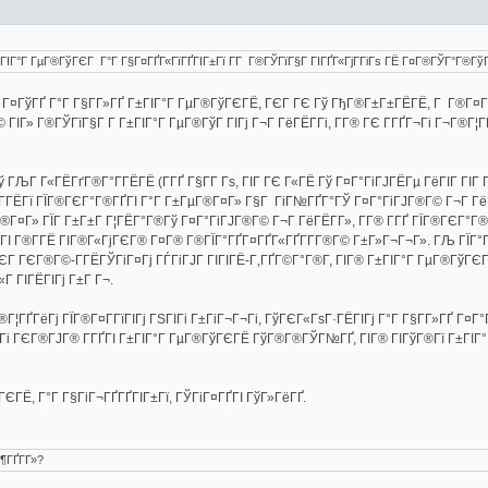
Г±ГІГ°Г ГµГ®ГўГЄГ Г°Г Г§Г¤ГҐГ«ГїГҐГІГ±Гї Г­Г Г®ГЎГїГ§Г ГІГҐГ«ГјГ­ГіГѕ ГЁ Г¤Г®ГЎГ°Г®Гў
 Г¤ГўГҐ Г°Г Г§Г­Г»ГҐ Г±ГІГ°Г ГµГ®ГўГЄГЁ, ГЄГ ГЄ Гў ГђГ®Г±Г±ГЁГЁ, Г Г®Г¤Г­Г 
ГІГ» Г®ГЎГїГ§Г Г­ Г±ГІГ°Г ГµГ®ГўГ ГІГј Г¬Г ГёГЁГ­Гі, Г­Г® ГЄ Г­ГҐГ¬Гі Г¬Г®Г¦
) Гў ГЉГ Г«ГЁГґГ®Г°Г­ГЁГЁ (Г­ГҐ Г§Г­Г Гѕ, ГІГ ГЄ Г«ГЁ Гў Г¤Г°ГіГЈГЁГµ ГёГІГ Г
 Г­ГЁГї ГЇГ®ГЄГ°Г®ГҐГІ Г°Г Г±ГµГ®Г¤Г» Г§Г ГіГ№ГҐГ°ГЎ Г¤Г°ГіГЈГ®Г© Г¬Г ГёГ
¤Г» ГЇГ Г±Г±Г Г¦ГЁГ°Г®Гў Г¤Г°ГіГЈГ®Г© Г¬Г ГёГЁГ­Г», Г­Г® Г­ГҐ ГЇГ®ГЄГ°Г®
ѕГІ Г®Г­ГЁ ГІГ®Г«ГјГЄГ® Г¤Г® Г®ГЇГ°ГҐГ¤ГҐГ«ГҐГ­Г­Г®Г© Г±Г»Г¬Г¬Г». ГЉ ГЇГ°
 ГЄГ ГЄГ®Г©-Г­ГЁГЎГіГ¤Гј ГЃГіГЈГ ГІГІГЁ-Г‚ГҐГ©Г°Г®Г­, ГІГ® Г±ГІГ°Г ГµГ®ГўГЄ
Г ГІГЁГІГј Г±Г Г¬.
Г¦ГҐГёГј ГЇГ®Г¤Г­ГїГІГј ГЅГІГі Г±ГіГ¬Г¬Гі, ГўГЄГ«ГѕГ·ГЁГІГј Г°Г Г§Г­Г»ГҐ Г¤Г°
 Гі ГЄГ®ГЈГ® Г­ГҐГІ Г±ГІГ°Г ГµГ®ГўГЄГЁ ГўГ®Г®ГЎГ№ГҐ, ГІГ® ГІГўГ®Гї Г±ГІГ°
ЄГЁ, Г°Г Г§ГіГ¬ГҐГҐГІГ±Гї, ГЎГіГ¤ГҐГІ ГўГ»ГёГҐ.
¶ГҐГ­Г»?