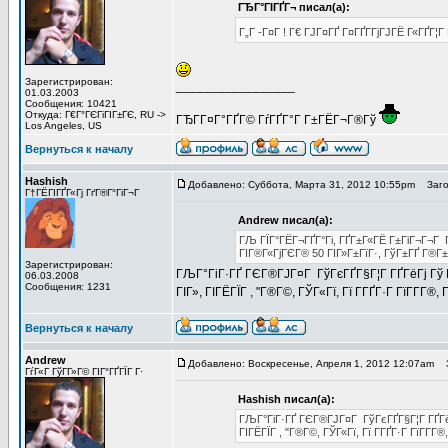
ГЂГ°ГІГҐГ¬ писал(а):
Г„Г -Г¤Г ! Г€ ГЈГ¤ГҐ Г¤ГҐГ­ГјГЈГЁ Г«ГҐГ¦
Зарегистрирован:
_________________
01.03.2003
Сообщения: 10421
Откуда: Г€Г°ГЄГіГІГ±ГЄ, RU ->
ГЂГ­Г¤Г°ГҐГ© ГѓГҐГ°Г Г±ГЁГ¬Г®Гў
Los Angeles, US
Вернуться к началу
Hashish
Добавлено: Суббота, Марта 31, 2012 10:55pm
Загол
Г†ГЁГІГҐГ«Гј ГґГ®Г°ГіГ¬Г
Andrew писал(а):
ГЉ ГЇГ°ГЁГ¬ГҐГ°Гі, ГҐГ±Г«ГЁ Г±ГіГ¬Г¬Г Г
ГІГ®Г«ГјГЄГ® 50 ГІГ»Г±ГїГ·, ГўГ±ГҐ Г®Г±ГІ
Зарегистрирован:
ГЉГ°ГіГ·ГҐ ГЄГ®ГЈГ¤Г ГўГєГҐГ§Г¦Г ГҐГёГј Гў ГЎ
06.03.2008
Сообщения: 1231
ГІГ», ГІГЁГЇГ , "Г®Г©, ГЎГ«Гї, Гї Г­ГҐГ·Г ГїГ­Г­Г®,
Вернуться к началу
Andrew
Добавлено: Воскресенье, Апреля 1, 2012 12:07am
З
ГѓГ«Г ГўГ­Г»Г© ГІГ°ГҐГЇГ Г·
Hashish писал(а):
ГЉГ°ГіГ·ГҐ ГЄГ®ГЈГ¤Г ГўГєГҐГ§Г¦Г ГҐГёГј
ГІГЁГЇГ , "Г®Г©, ГЎГ«Гї, Гї Г­ГҐГ·Г ГїГ­Г­Г®