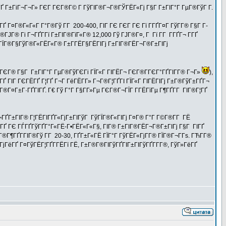
ЁГҐ Г±ГіГ¬Г¬Г» ГЄГ ГЄГ®Г© Г ГўГІГ®Г¬Г®ГЎГЁГ«Гј Г§Г Г±ГІГ°Г ГµГ®ГўГ Г­.
Г¤Г®Г«Г«Г Г°Г®Гў Г­Г 200-400, ГІГ ГЄ ГЄГ ГЄ Гї Г­ГҐГ¤Г ГўГ­Г® Г§Г Г­
Г® Гі Г¬ГҐГ­Гї Г±ГІГ®ГїГ«Г® 12,000 Гў ГЈГ®Г¤, Г Гї Г­Г Г­ГҐГ¬ Г­ГҐ
® ГЇГ®Г§ГўГ®Г«ГЁГ«Г® Г±Г­ГЁГ§ГЁГІГј Г±ГІГ®ГЁГ¬Г®Г±ГІГј
ГјГЄГ® Г§Г Г±ГІГ°Г ГµГ®ГўГЄГі ГЇГ«Г ГІГЁГ¬ ГЄГ®Г­ГЄГ°ГҐГІГ­Г® Г¬Г»
),
ГҐ ГІГ ГЄГЁГҐ Г¦ГҐ Г¬Г ГёГЁГ­Г» Г¬Г®Г¦ГҐГІ ГЇГ«Г ГІГЁГІГј Г±Г®ГўГ±ГҐГ¬
Г®Г¤Г±Г·ГҐГІГҐ. Г€ Гў Г°Г Г§Г­Г»Гµ ГЄГ®Г¬ГЇГ Г­ГЁГїГµ Г¶ГҐГ­Г ГІГ®Г¦ГҐ
¬ГҐГ±ГІГ® Г¦ГЁГІГҐГ«ГјГ±ГІГўГ ГўГЇГ®Г«ГІГј Г¤Г® Г°Г Г©Г®Г­Г ГЁ
Ґ ГЄ ГЃГҐГўГҐГ°Г«ГЁ-Г•ГЁГ«Г«Г§, ГІГ® Г±ГІГ®ГЁГ¬Г®Г±ГІГј Г§Г ГІГҐ
¶ГҐГ­ГІГ®Гў Г­Г 20-30, ГҐГ±Г«ГЁ ГЇГ°Г ГўГЁГ«ГјГ­Г® ГЇГ®Г¬Г­Гѕ. ГЋГ­Г®
ГёГҐ Г¤ГўГЁГ¦ГҐГ­ГЁГї ГЁ, Г±Г®Г®ГІГўГҐГІГ±ГІГўГҐГ­Г­Г®, ГўГ»ГёГҐ