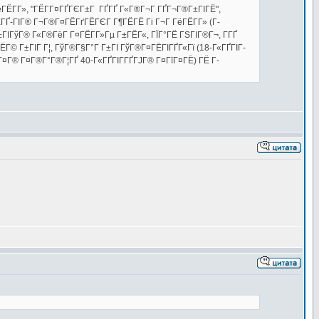
ГёГЁГ­Г», "ГЁГ­Г¤ГҐГЄГ±Г ГҐГҐ Г«Г®Г¬Г ГҐГ¬Г®Г±ГІГЁ",
ГҐ-ГІГ® Г¬Г®Г¤ГЁГґГЁГЄГ Г¶ГЁГЁ Гі Г¬Г ГёГЁГ­Г» (Г­
ІГўГ® Г«Г®ГёГ Г¤ГЁГ­Г»Гµ Г±ГЁГ«, ГЇГ°ГЁ ГЅГІГ®Г¬, Г­ГҐ
ЁГ© Г±ГІГ Г¦, ГўГ®Г§Г°Г Г±ГІ ГўГ®Г¤ГЁГІГҐГ«Гї (18-Г«ГҐГІГ­
Г¤Г® Г¤Г®Г°Г®Г¦ГҐ 40-Г«ГҐГІГ­ГҐГЈГ® Г¤ГїГ¤ГЁ) ГЁ Г­