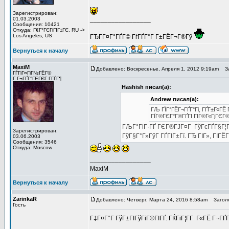
Зарегистрирован:
01.03.2003
_________________
Сообщения: 10421
Откуда: Г€Г°ГЄГіГІГ±ГЄ, RU ->
Los Angeles, US
ГЂГ­Г¤Г°ГҐГ© ГѓГҐГ°Г Г±ГЁГ¬Г®Гў
Вернуться к началу
MaxiM
Добавлено: Воскресенье, Апреля 1, 2012 9:19am
За
ГЃГіГ¤ГіГ№ГЁГ©
Г Г¬ГҐГ°ГЁГЄГ Г­ГҐГ¶
Hashish писал(а):
Andrew писал(а):
ГЉ ГЇГ°ГЁГ¬ГҐГ°Гі, ГҐГ±Г«ГЁ 
ГЇГ®ГЄГ°Г®ГҐГІ ГІГ®Г«ГјГЄГ® 5
ГЉГ°ГіГ·ГҐ ГЄГ®ГЈГ¤Г ГўГєГҐГ§Г¦Г Г
Зарегистрирован:
ГўГ§Г°Г»ГўГ ГҐГІГ±Гї. ГЂ ГІГ», ГІГЁГЇГ
03.06.2003
Сообщения: 3546
Откуда: Moscow
_________________
MaxiM
Вернуться к началу
ZarinkaR
Добавлено: Четверг, Марта 24, 2016 8:58am
Заголов
Гость
Г‡Г¤Г°Г ГўГ±ГІГўГіГ©ГІГҐ. ГЌГіГ¦Г­Г Г«ГЁ Г¬ГҐГ