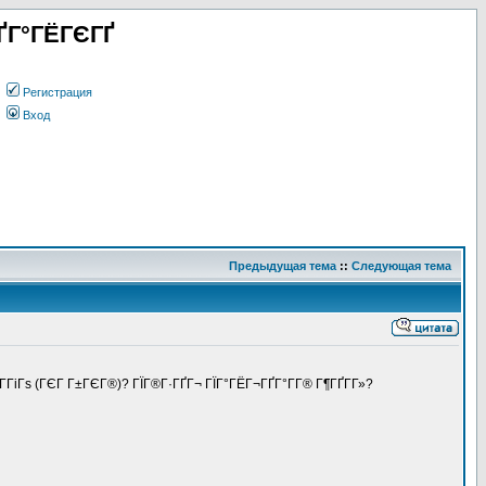
ҐГ°ГЁГЄГҐ
Регистрация
Вход
Предыдущая тема
::
Следующая тема
Г­ГіГѕ (ГЄГ Г±ГЄГ®)? ГЇГ®Г·ГҐГ¬ ГЇГ°ГЁГ¬ГҐГ°Г­Г® Г¶ГҐГ­Г»?