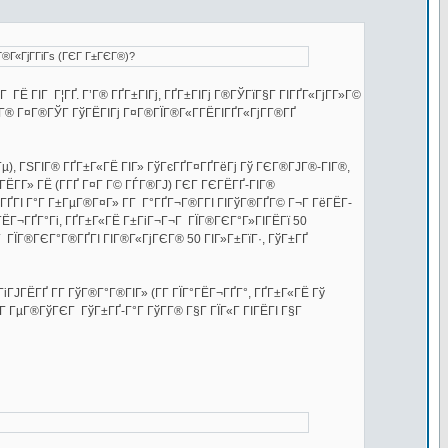
Г®Г«ГјГ­ГіГѕ (ГЄГ Г±ГЄГ®)?
ГЁ ГІГ Г¦ГҐ. Г’Г® ГҐГ±ГІГј, ГҐГ±ГІГј Г®ГЎГїГ§Г ГІГҐГ«ГјГ­Г»Г©
Г­Г® Г¤Г®ГЎГ ГўГЁГІГј Г¤Г®ГЇГ®Г«Г­ГЁГІГҐГ«ГјГ­Г®ГҐ
ІГ Гµ), ГЅГІГ® ГҐГ±Г«ГЁ ГІГ» ГўГєГҐГ¤ГҐГёГј Гў ГЄГ®ГЈГ®-ГІГ®,
ЁГ­Г» ГЁ (Г­ГҐ Г¤Г Г© ГЃГ®ГЈ) ГЄГ ГЄГЁГҐ-ГІГ®
ГҐГІ Г°Г Г±ГµГ®Г¤Г» Г­Г Г°ГҐГ¬Г®Г­ГІ ГІГўГ®ГҐГ© Г¬Г ГёГЁГ­
ГЁГ¬ГҐГ°Гі, ГҐГ±Г«ГЁ Г±ГіГ¬Г¬Г ГЇГ®ГЄГ°Г»ГІГЁГї 50
Г ГЇГ®ГЄГ°Г®ГҐГІ ГІГ®Г«ГјГЄГ® 50 ГІГ»Г±ГїГ·, ГўГ±ГҐ
ГіГЈГЁГҐ Г­Г ГўГ®Г°Г®ГІГ» (Г­Г ГЇГ°ГЁГ¬ГҐГ°, ГҐГ±Г«ГЁ Гў
Г ГµГ®ГўГЄГ ГўГ±ГҐ-Г°Г ГўГ­Г® Г§Г ГЇГ«Г ГІГЁГІ Г§Г