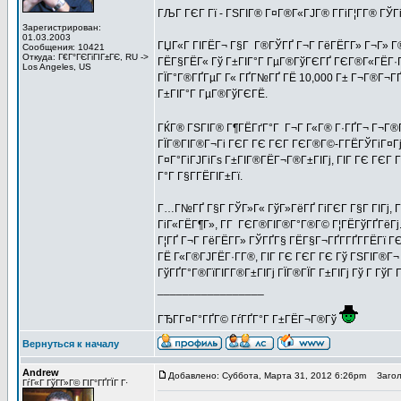
ГЉГ ГЄГ Гї - ГЅГІГ® Г¤Г®Г«ГЈГ® Г­ГіГ¦Г­Г® ГЎ
Зарегистрирован:
01.03.2003
ГЏГ«Г ГІГЁГ¬ Г§Г Г®ГЎГҐ Г¬Г ГёГЁГ­Г» Г¬Г» Г®
Сообщения: 10421
Откуда: Г€Г°ГЄГіГІГ±ГЄ, RU ->
ГЁГ§ГЁГ« Гў Г±ГІГ°Г ГµГ®ГўГЄГҐ ГЄГ®Г«ГЁГ·ГҐГ±
Los Angeles, US
ГЇГ°Г®ГҐГµГ Г« ГҐГ№ГҐ ГЁ 10,000 Г± Г¬Г®Г¬ГҐ
Г±ГІГ°Г ГµГ®ГўГЄГЁ.
ГЌГ® ГЅГІГ® Г¶ГЁГґГ°Г Г¬Г Г«Г® Г·ГҐГ¬ Г¬Г®Г¦
ГЇГ®ГІГ®Г¬Гі ГЄГ ГЄ ГЄГ ГЄГ®Г©-Г­ГЁГЎГіГ¤Гј Г
Г¤Г°ГіГЈГіГѕ Г±ГІГ®ГЁГ¬Г®Г±ГІГј, ГІГ ГЄ ГЄГ Г
Г°Г Г§Г­ГЁГІГ±Гї.
Г…Г№ГҐ Г§Г ГЎГ»Г« ГўГ»ГёГҐ ГіГЄГ Г§Г ГІГј, Г
ГіГ«ГЁГ¶Г», Г­Г ГЄГ®ГІГ®Г°Г®Г© Г¦ГЁГўГҐГёГ
Г¦ГҐ Г¬Г ГёГЁГ­Г» ГЎГҐГ§ ГЁГ§Г¬ГҐГ­ГҐГ­ГЁГї 
ГЁ Г«Г®ГЈГЁГ·Г­Г®, ГІГ ГЄ ГЄГ ГЄ Гў ГЅГІГ®Г¬
ГўГҐГ°Г®ГїГІГ­Г®Г±ГІГј ГЇГ®ГЇГ Г±ГІГј Гў Г ГўГ
_________________
ГЂГ­Г¤Г°ГҐГ© ГѓГҐГ°Г Г±ГЁГ¬Г®Гў
Вернуться к началу
Andrew
Добавлено: Суббота, Марта 31, 2012 6:26pm
Заголо
ГѓГ«Г ГўГ­Г»Г© ГІГ°ГҐГЇГ Г·