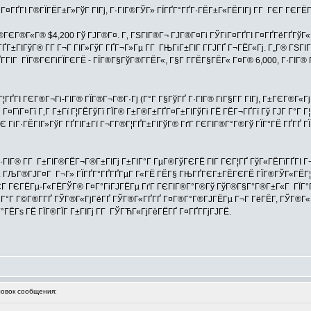
ГіГ¤ГҐГІ Г®ГЇГЁГ±Г»ГўГ ГІГј, Г·ГІГ®ГЎГ» ГЇГҐГ°ГҐГ·ГЁГ±Г«ГЁГІГј Г­Г ГЄГ ГЄГ
ГЄГ®Г«Г® $4,200 Гў ГЈГ®Г¤. Г‚ ГЅГІГ®Г¬ ГЈГ®Г¤Гі ГЎГіГ¤ГҐГІ Г¤ГҐГёГҐГўГ«ГҐ 
ГІГўГ® Г­Г Г¬Г ГІГ»ГўГ ГҐГ¬Г»Гµ Г­Г ГЊГіГ±ГІГ Г­ГЈГҐ Г¬ГЁГ«Гј. Г„Г® ГЅГІГ®ГЈ
Г­ГІГ ГЇГ®ГЄГіГЇГЄГЁ - ГЇГ®Г§ГўГ®Г­ГЁГ«, Г§Г Г­ГЁГ§ГЁГ« Г¤Г® 6,000, Г·ГІГ
ГҐГІ ГЄГ®Г¬Гі-ГІГ® ГЇГ®Г¬Г®Г·Гј (Г°Г Г§ГўГҐ Г·ГІГ® ГіГ§Г­Г ГІГј, Г±ГЄГ®Г«
¤ГїГ¤Гї Г‚Г Г±Гї Г¦ГЁГўГї ГЇГ® Г±Г®Г±ГҐГ¤Г±ГІГўГі ГЁ ГЁГ¬ГҐГї Гў ГЈГ Г°Г Г¦
Є ГіГ·ГЁГІГ»ГўГ ГҐГІГ±Гї Г¬Г­Г®Г¦ГҐГ±ГІГўГ® ГґГ ГЄГІГ®Г°Г®Гў ГЇГ°ГЁ ГҐГҐ ГЇ
·ГІГ® Г­Г Г±ГІГ®ГЁГ¬Г®Г±ГІГј Г±ГІГ°Г ГµГ®ГўГЄГЁ ГІГ ГЄГ¦ГҐ ГўГ«ГЁГїГҐГІ Г
ј. ГЉГ®ГЈГ¤Г Г¬Г» ГЇГҐГ°ГҐГҐГµГ Г«ГЁ ГЁГ§ ГЊГҐГЄГ±ГЁГЄГЁ ГЇГ®ГЎГ«ГЁГ¦Г
ГЄГ ГЄГЁГµ-Г«ГЁГЎГ® Г¤Г°ГіГЈГЁГµ ГґГ ГЄГІГ®Г°Г®Гў ГўГ®Г§Г°Г®Г±Г«Г ГЇГ°Г®Г
 Г°Г Г©Г®Г­ГҐ ГЎГ®Г«ГјГёГҐ ГЎГ®Г«ГҐГҐ Г¤Г®Г°Г®ГЈГЁГµ Г¬Г ГёГЁГ­, ГЎГ®Г«Гј
 Г°ГЁГѕ ГЁ ГЇГ®ГЇГ Г±ГІГј Г­Г ГЎГЋГ«ГјГёГЁГҐ Г¤ГҐГ­ГјГЈГЁ.
вок сообщения: