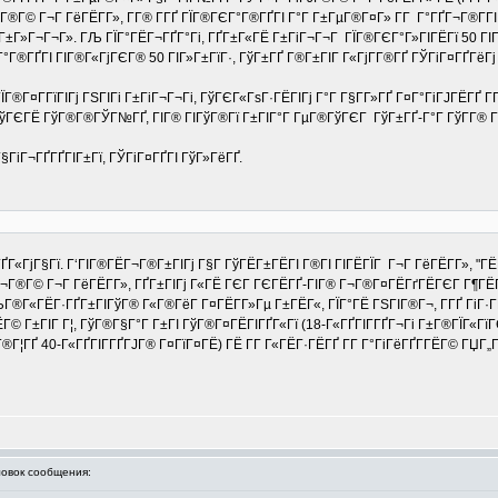
Г®Г© Г¬Г ГёГЁГ­Г», Г­Г® Г­ГҐ ГЇГ®ГЄГ°Г®ГҐГІ Г°Г Г±ГµГ®Г¤Г» Г­Г Г°ГҐГ¬Г®Г­ГІ
±Г»Г¬Г¬Г». ГЉ ГЇГ°ГЁГ¬ГҐГ°Гі, ГҐГ±Г«ГЁ Г±ГіГ¬Г¬Г ГЇГ®ГЄГ°Г»ГІГЁГї 50 ГІГ»
Г®ГҐГІ ГІГ®Г«ГјГЄГ® 50 ГІГ»Г±ГїГ·, ГўГ±ГҐ Г®Г±ГІГ Г«ГјГ­Г®ГҐ ГЎГіГ¤ГҐГёГј Г
ЇГ®Г¤Г­ГїГІГј ГЅГІГі Г±ГіГ¬Г¬Гі, ГўГЄГ«ГѕГ·ГЁГІГј Г°Г Г§Г­Г»ГҐ Г¤Г°ГіГЈГЁГҐ Г
ГўГЄГЁ ГўГ®Г®ГЎГ№ГҐ, ГІГ® ГІГўГ®Гї Г±ГІГ°Г ГµГ®ГўГЄГ ГўГ±ГҐ-Г°Г ГўГ­Г® Г§Г
§ГіГ¬ГҐГҐГІГ±Гї, ГЎГіГ¤ГҐГІ ГўГ»ГёГҐ.
­ГҐГ«ГјГ§Гї. Г‘ГІГ®ГЁГ¬Г®Г±ГІГј Г§Г ГўГЁГ±ГЁГІ Г®ГІ ГІГЁГЇГ Г¬Г ГёГЁГ­Г»,
Г¬Г®Г© Г¬Г ГёГЁГ­Г», ГҐГ±ГІГј Г«ГЁ ГЄГ ГЄГЁГҐ-ГІГ® Г¬Г®Г¤ГЁГґГЁГЄГ Г¶ГЁ
ГЉГ®Г«ГЁГ·ГҐГ±ГІГўГ® Г«Г®ГёГ Г¤ГЁГ­Г»Гµ Г±ГЁГ«, ГЇГ°ГЁ ГЅГІГ®Г¬, Г­ГҐ ГіГ·Г
 Г±ГІГ Г¦, ГўГ®Г§Г°Г Г±ГІ ГўГ®Г¤ГЁГІГҐГ«Гї (18-Г«ГҐГІГ­ГҐГ¬Гі Г±Г®ГЇГ«ГїГЄ
ГҐ 40-Г«ГҐГІГ­ГҐГЈГ® Г¤ГїГ¤ГЁ) ГЁ Г­Г Г«ГЁГ·ГЁГҐ Г­Г Г°ГіГёГҐГ­ГЁГ© ГЏГ„Г
вок сообщения: