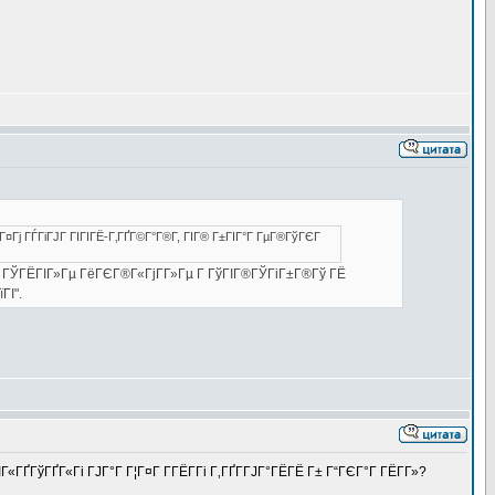
¤Гј ГЃГіГЈГ ГІГІГЁ-Г‚ГҐГ©Г°Г®Г­, ГІГ® Г±ГІГ°Г ГµГ®ГўГЄГ
­Г ГЎГЁГІГ»Гµ ГёГЄГ®Г«ГјГ­Г»Гµ Г ГўГІГ®ГЎГіГ±Г®Гў ГЁ
ГІ".
«ГҐГўГҐГ«Гі ГЈГ°Г Г¦Г¤Г Г­ГЁГ­Гі Г‚ГҐГ­ГЈГ°ГЁГЁ Г± Г“ГЄГ°Г ГЁГ­Г»?