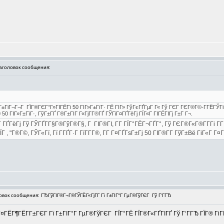
головок сообщения:
Г±ГіГ¬Г¬Г ГЇГ®ГЄГ°Г»ГІГЁГї 50 ГІГ»Г±ГїГ· ГЁ ГІГ» ГўГєГҐГµГ Г« Гў ГЄГ ГЄГ®Г©-Г­ГЁГЎГіГ
0 ГІГ»Г±ГїГ·, ГўГ±ГҐ Г®Г±ГІГ Г«ГјГ­Г®ГҐ ГЎГіГ¤ГҐГёГј ГЇГ«Г ГІГЁГІГј Г±Г Г¬.
ҐГёГј Гў ГЎГҐГ­Г§Г®ГўГ®Г§, Г ГІГ®ГІ, Г­Г ГЇГ°ГЁГ¬ГҐГ°, Гў ГЄГ®Г«Г®Г­Г­Гі Г
 , "Г®Г©, ГЎГ«Гї, Гї Г­ГҐГ·Г ГїГ­Г­Г®, Г­Г Г¤ГҐГѕГ±Гј 50 ГІГ®Г­Г­ ГўГ±Вё ГіГ«Г Г¤Гї
ок сообщения: ГЂГўГІГ®Г¬Г®ГЎГЁГ«ГјГ­Г Гї Г±ГІГ°Г ГµГ®ГўГЄГ Гў Г‘ГГЂ
¤ГЁГ¶ГЁГ­Г±ГЄГ Гї Г±ГІГ°Г ГµГ®ГўГЄГ ГЇГ°ГЁ ГЇГ®Г«ГҐГІГҐ Гў Г‘ГГЂ ГЇГ® ГіГІГ