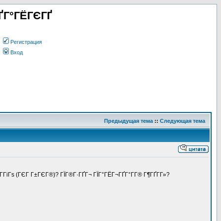
ҐГ°ГЁГЄГҐ
Регистрация
Вход
Предыдущая тема
::
Следующая тема
Г­ГіГѕ (ГЄГ Г±ГЄГ®)? ГЇГ®Г·ГҐГ¬ ГЇГ°ГЁГ¬ГҐГ°Г­Г® Г¶ГҐГ­Г»?