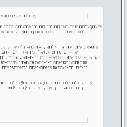
Г®Г«ГјГ­ГіГѕ (ГЄГ Г±ГЄГ®)?
ГЁ ГІГ Г¦ГҐ. Г’Г® ГҐГ±ГІГј, ГҐГ±ГІГј Г®ГЎГїГ§Г ГІГҐГ«ГјГ­Г»Г©
Г­Г® Г¤Г®ГЎГ ГўГЁГІГј Г¤Г®ГЇГ®Г«Г­ГЁГІГҐГ«ГјГ­Г®ГҐ
ІГ Гµ), ГЅГІГ® ГҐГ±Г«ГЁ ГІГ» ГўГєГҐГ¤ГҐГёГј Гў ГЄГ®ГЈГ®-ГІГ®,
ЁГ­Г» ГЁ (Г­ГҐ Г¤Г Г© ГЃГ®ГЈ) ГЄГ ГЄГЁГҐ-ГІГ®
ГҐГІ Г°Г Г±ГµГ®Г¤Г» Г­Г Г°ГҐГ¬Г®Г­ГІ ГІГўГ®ГҐГ© Г¬Г ГёГЁГ­
ГЁГ¬ГҐГ°Гі, ГҐГ±Г«ГЁ Г±ГіГ¬Г¬Г ГЇГ®ГЄГ°Г»ГІГЁГї 50
Г ГЇГ®ГЄГ°Г®ГҐГІ ГІГ®Г«ГјГЄГ® 50 ГІГ»Г±ГїГ·, ГўГ±ГҐ
ГіГЈГЁГҐ Г­Г ГўГ®Г°Г®ГІГ» (Г­Г ГЇГ°ГЁГ¬ГҐГ°, ГҐГ±Г«ГЁ Гў
Г ГµГ®ГўГЄГ ГўГ±ГҐ-Г°Г ГўГ­Г® Г§Г ГЇГ«Г ГІГЁГІ Г§Г