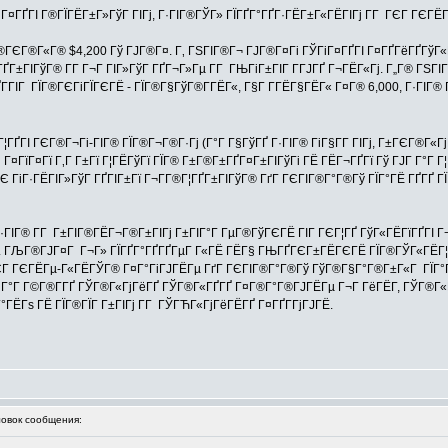
ГіГ¤ГҐГІ Г®ГЇГЁГ±Г»ГўГ ГІГј, Г·ГІГ®ГЎГ» ГЇГҐГ°ГҐГ·ГЁГ±Г«ГЁГІГј Г­Г ГЄГ ГЄГ
ГЄГ®Г«Г® $4,200 Гў ГЈГ®Г¤. Г‚ ГЅГІГ®Г¬ ГЈГ®Г¤Гі ГЎГіГ¤ГҐГІ Г¤ГҐГёГҐГўГ«ГҐ 
ГІГўГ® Г­Г Г¬Г ГІГ»ГўГ ГҐГ¬Г»Гµ Г­Г ГЊГіГ±ГІГ Г­ГЈГҐ Г¬ГЁГ«Гј. Г„Г® ГЅГІГ®ГЈ
Г­ГІГ ГЇГ®ГЄГіГЇГЄГЁ - ГЇГ®Г§ГўГ®Г­ГЁГ«, Г§Г Г­ГЁГ§ГЁГ« Г¤Г® 6,000, Г·ГІГ
ГҐГІ ГЄГ®Г¬Гі-ГІГ® ГЇГ®Г¬Г®Г·Гј (Г°Г Г§ГўГҐ Г·ГІГ® ГіГ§Г­Г ГІГј, Г±ГЄГ®Г«
¤ГїГ¤Гї Г‚Г Г±Гї Г¦ГЁГўГї ГЇГ® Г±Г®Г±ГҐГ¤Г±ГІГўГі ГЁ ГЁГ¬ГҐГї Гў ГЈГ Г°Г Г¦
Є ГіГ·ГЁГІГ»ГўГ ГҐГІГ±Гї Г¬Г­Г®Г¦ГҐГ±ГІГўГ® ГґГ ГЄГІГ®Г°Г®Гў ГЇГ°ГЁ ГҐГҐ ГЇ
·ГІГ® Г­Г Г±ГІГ®ГЁГ¬Г®Г±ГІГј Г±ГІГ°Г ГµГ®ГўГЄГЁ ГІГ ГЄГ¦ГҐ ГўГ«ГЁГїГҐГІ Г
ј. ГЉГ®ГЈГ¤Г Г¬Г» ГЇГҐГ°ГҐГҐГµГ Г«ГЁ ГЁГ§ ГЊГҐГЄГ±ГЁГЄГЁ ГЇГ®ГЎГ«ГЁГ¦Г
ГЄГ ГЄГЁГµ-Г«ГЁГЎГ® Г¤Г°ГіГЈГЁГµ ГґГ ГЄГІГ®Г°Г®Гў ГўГ®Г§Г°Г®Г±Г«Г ГЇГ°Г®Г
 Г°Г Г©Г®Г­ГҐ ГЎГ®Г«ГјГёГҐ ГЎГ®Г«ГҐГҐ Г¤Г®Г°Г®ГЈГЁГµ Г¬Г ГёГЁГ­, ГЎГ®Г«Гј
 Г°ГЁГѕ ГЁ ГЇГ®ГЇГ Г±ГІГј Г­Г ГЎГЋГ«ГјГёГЁГҐ Г¤ГҐГ­ГјГЈГЁ.
вок сообщения: