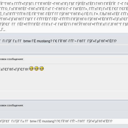
ГЇГ°Г®Г± Г­ГҐГ«ГјГ§Гї. Г‘ГІГ®ГЁГ¬Г®Г±ГІГј Г§Г ГўГЁГ±ГЁГІ Г®ГІ ГІГЁГЇГ Г¬Г 
ГҐГ©, Г±ГІГ®ГЁГ¬Г®Г±ГІГЁ Г±Г Г¬Г®Г© Г¬Г ГёГЁГ­Г», ГҐГ±ГІГј Г«ГЁ ГЄГ ГЄГЁ
Г±ГІГҐГ°ГҐГ® ГЁ ГЇГ°Г®Г·ГЁГҐ Г­Г ГўГ®Г°Г®ГІГ») ГЁ ГІ. Г¤. ГЉГ®Г«ГЁГ·ГҐГ±Г
 ГЎГ®Г«ГјГёГ®ГҐ Г§Г­Г Г·ГҐГ­ГЁГҐ ГЁГ¬ГҐГҐГІ ГІГўГ®Г© ГўГ®Г¤ГЁГІГҐГ«ГјГ±ГЄГ
ГўГЄГ Г­Г ГЁГ¤ГҐГ­ГІГЁГ·Г­ГіГѕ Г¬Г ГёГЁГ­Гі Г®ГЎГ®Г©Г¤ГҐГІГ±Гї ГЈГ®Г°Г Г§
„Г„.
 Гі ГўГ Г± Г­Г bmw ГЁ mustang? Г€ ГЇГ®Г·ГҐГ¬ Г®Г­Г ГўГ»ГµГ®Г¤ГЁГІ?
вок сообщения:
ГЁ Г±ГЄГ®Г«ГјГЄГ®!
вок сообщения:
®ГўГЄГ Гі ГўГ Г± Г­Г bmw ГЁ mustang? Г€ ГЇГ®Г·ГҐГ¬ Г®Г­Г ГўГ»ГµГ®Г¤ГЁГІ?