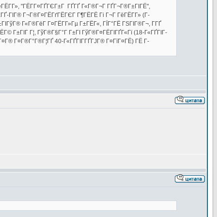
ГёГЁГ­Г», "ГЁГ­Г¤ГҐГЄГ±Г ГҐГҐ Г«Г®Г¬Г ГҐГ¬Г®Г±ГІГЁ",
ГҐ-ГІГ® Г¬Г®Г¤ГЁГґГЁГЄГ Г¶ГЁГЁ Гі Г¬Г ГёГЁГ­Г» (Г­
ІГўГ® Г«Г®ГёГ Г¤ГЁГ­Г»Гµ Г±ГЁГ«, ГЇГ°ГЁ ГЅГІГ®Г¬, Г­ГҐ
ЁГ© Г±ГІГ Г¦, ГўГ®Г§Г°Г Г±ГІ ГўГ®Г¤ГЁГІГҐГ«Гї (18-Г«ГҐГІГ­
Г¤Г® Г¤Г®Г°Г®Г¦ГҐ 40-Г«ГҐГІГ­ГҐГЈГ® Г¤ГїГ¤ГЁ) ГЁ Г­