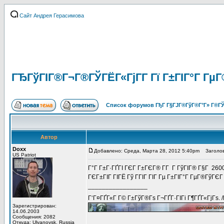
Сайт Андрея Герасимова
ГЂГўГІГ®Г¬Г®ГЎГЁГ«ГјГ­Г Гї Г±ГІГ°Г ГµГ
Список форумов ГђГ Г§ГЈГ®ГўГ®Г°Г» Г®ГЎ
Автор
Doxx
Добавлено: Среда, Марта 28, 2012 5:40pm
Заголов
US Patriot
Г°Г Г±Г·ГҐГІ ГЄГ Г±ГЄГ® Г­Г Г ГўГІГ® Г§Г 260
ГЄГ±ГІГ ГІГЁ Гў ГГІГ ГІГ Гµ Г±ГІГ°Г ГµГ®ГўГЄ
_________________
Г‘Г¤ГҐГ«Г Г© Г±ГўГ®Гѕ Г¬ГҐГ·ГІГі Г¶ГҐГ«ГјГѕ. 
Зарегистрирован:
14.06.2003
Сообщения: 2082
Откуда: Ulyanovsk, Russia