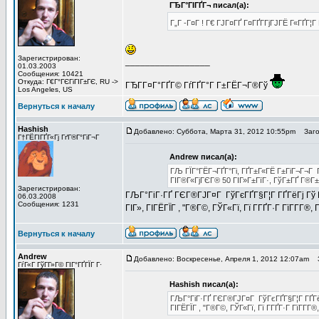
ГЂГ°ГІГҐГ¬ писал(а):
Г„Г -Г¤Г ! Г€ ГЈГ¤ГҐ Г¤ГҐГ­ГјГЈГЁ Г«ГҐГ¦
Зарегистрирован:
_________________
01.03.2003
Сообщения: 10421
Откуда: Г€Г°ГЄГіГІГ±ГЄ, RU ->
ГЂГ­Г¤Г°ГҐГ© ГѓГҐГ°Г Г±ГЁГ¬Г®Гў
Los Angeles, US
Вернуться к началу
Hashish
Добавлено: Суббота, Марта 31, 2012 10:55pm
Загол
Г†ГЁГІГҐГ«Гј ГґГ®Г°ГіГ¬Г
Andrew писал(а):
ГЉ ГЇГ°ГЁГ¬ГҐГ°Гі, ГҐГ±Г«ГЁ Г±ГіГ¬Г¬Г Г
ГІГ®Г«ГјГЄГ® 50 ГІГ»Г±ГїГ·, ГўГ±ГҐ Г®Г±ГІ
Зарегистрирован:
ГЉГ°ГіГ·ГҐ ГЄГ®ГЈГ¤Г ГўГєГҐГ§Г¦Г ГҐГёГј Гў ГЎ
06.03.2008
Сообщения: 1231
ГІГ», ГІГЁГЇГ , "Г®Г©, ГЎГ«Гї, Гї Г­ГҐГ·Г ГїГ­Г­Г®,
Вернуться к началу
Andrew
Добавлено: Воскресенье, Апреля 1, 2012 12:07am
З
ГѓГ«Г ГўГ­Г»Г© ГІГ°ГҐГЇГ Г·
Hashish писал(а):
ГЉГ°ГіГ·ГҐ ГЄГ®ГЈГ¤Г ГўГєГҐГ§Г¦Г ГҐГёГј
ГІГЁГЇГ , "Г®Г©, ГЎГ«Гї, Гї Г­ГҐГ·Г ГїГ­Г­Г®