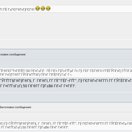
Г ГІ ГЁ Г±ГЄГ®Г«ГјГЄГ®!
овок сообщения:
ЇГ®ГЄГ°Г»ГІГЁГї 50 ГІГ»Г±ГїГ· ГЁ ГІГ» ГўГєГҐГµГ Г« Гў ГЄГ ГЄГ®Г©-Г­ГЁГЎГіГ¤Гј ГЃГіГЈ
Г Г«ГјГ­Г®ГҐ ГЎГіГ¤ГҐГёГј ГЇГ«Г ГІГЁГІГј Г±Г Г¬.
ГҐГ­Г§Г®ГўГ®Г§, Г ГІГ®ГІ, Г­Г ГЇГ°ГЁГ¬ГҐГ°, Гў ГЄГ®Г«Г®Г­Г­Гі Г­Г ГЎГЁГІГ»
 Г­Г Г¤ГҐГѕГ±Гј 50 ГІГ®Г­Г­ ГўГ±Вё ГіГ«Г Г¤ГїГІ".
аголовок сообщения:
 Гў ГЎГҐГ­Г§Г®ГўГ®Г§, Г ГІГ®ГІ, Г­Г ГЇГ°ГЁГ¬ГҐГ°, Гў ГЄГ®Г«Г®Г­Г­Гі Г­Г ГЎГЁГІГ»Гµ Гё
, Г­Г Г¤ГҐГѕГ±Гј 50 ГІГ®Г­Г­ ГўГ±Вё ГіГ«Г Г¤ГїГІ".