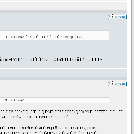
ѕ (ГЄГ Г±ГЄГ®)? ГЇГ®Г·ГҐГ¬ ГЇГ°ГЁГ¬ГҐГ°Г­Г® Г¶ГҐГ­Г»?
Г±Г¬Г®ГІГ°ГҐГІГј ГЇГҐГ°ГўГ»Г© ГЄГ Г­Г Г« ГЁ ГЌГ’Г‚, ГІГ Г¬
ѕ (ГЄГ Г±ГЄГ®)?
. Г’Г® ГҐГ±ГІГј, ГҐГ±ГІГј Г®ГЎГїГ§Г ГІГҐГ«ГјГ­Г»Г© Г¬ГЁГ­ГЁГ¬ГіГ¬, Г­Г
®Г«Г­ГЁГІГҐГ«ГјГ­Г®ГҐ ГЇГ®ГЄГ°Г»ГІГЁГҐ.
ІГ® ГҐГ±Г«ГЁ ГІГ» ГўГєГҐГ¤ГҐГёГј Гў ГЄГ®ГЈГ®-ГІГ®, ГІГ®
 Г¤Г Г© ГЃГ®ГЈ) ГЄГ ГЄГЁГҐ-ГІГ® Г¬ГҐГ¤ГЁГ¶ГЁГ­Г±ГЄГЁГҐ