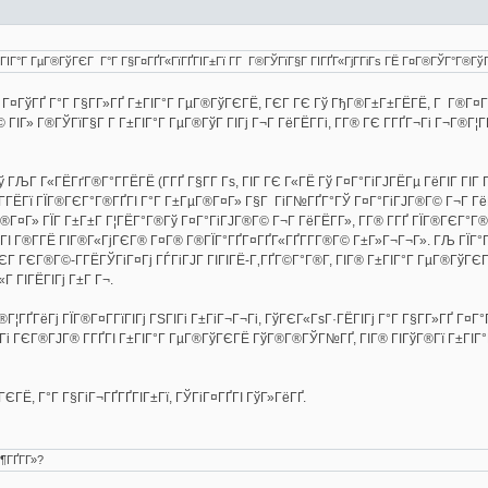
Г±ГІГ°Г ГµГ®ГўГЄГ Г°Г Г§Г¤ГҐГ«ГїГҐГІГ±Гї Г­Г Г®ГЎГїГ§Г ГІГҐГ«ГјГ­ГіГѕ ГЁ Г¤Г®ГЎГ°Г®Гў
 Г¤ГўГҐ Г°Г Г§Г­Г»ГҐ Г±ГІГ°Г ГµГ®ГўГЄГЁ, ГЄГ ГЄ Гў ГђГ®Г±Г±ГЁГЁ, Г Г®Г¤Г­Г 
ГІГ» Г®ГЎГїГ§Г Г­ Г±ГІГ°Г ГµГ®ГўГ ГІГј Г¬Г ГёГЁГ­Гі, Г­Г® ГЄ Г­ГҐГ¬Гі Г¬Г®Г¦
) Гў ГЉГ Г«ГЁГґГ®Г°Г­ГЁГЁ (Г­ГҐ Г§Г­Г Гѕ, ГІГ ГЄ Г«ГЁ Гў Г¤Г°ГіГЈГЁГµ ГёГІГ Г
 Г­ГЁГї ГЇГ®ГЄГ°Г®ГҐГІ Г°Г Г±ГµГ®Г¤Г» Г§Г ГіГ№ГҐГ°ГЎ Г¤Г°ГіГЈГ®Г© Г¬Г ГёГ
¤Г» ГЇГ Г±Г±Г Г¦ГЁГ°Г®Гў Г¤Г°ГіГЈГ®Г© Г¬Г ГёГЁГ­Г», Г­Г® Г­ГҐ ГЇГ®ГЄГ°Г®
ѕГІ Г®Г­ГЁ ГІГ®Г«ГјГЄГ® Г¤Г® Г®ГЇГ°ГҐГ¤ГҐГ«ГҐГ­Г­Г®Г© Г±Г»Г¬Г¬Г». ГЉ ГЇГ°
 ГЄГ ГЄГ®Г©-Г­ГЁГЎГіГ¤Гј ГЃГіГЈГ ГІГІГЁ-Г‚ГҐГ©Г°Г®Г­, ГІГ® Г±ГІГ°Г ГµГ®ГўГЄ
Г ГІГЁГІГј Г±Г Г¬.
Г¦ГҐГёГј ГЇГ®Г¤Г­ГїГІГј ГЅГІГі Г±ГіГ¬Г¬Гі, ГўГЄГ«ГѕГ·ГЁГІГј Г°Г Г§Г­Г»ГҐ Г¤Г°
 Гі ГЄГ®ГЈГ® Г­ГҐГІ Г±ГІГ°Г ГµГ®ГўГЄГЁ ГўГ®Г®ГЎГ№ГҐ, ГІГ® ГІГўГ®Гї Г±ГІГ°
ЄГЁ, Г°Г Г§ГіГ¬ГҐГҐГІГ±Гї, ГЎГіГ¤ГҐГІ ГўГ»ГёГҐ.
¶ГҐГ­Г»?