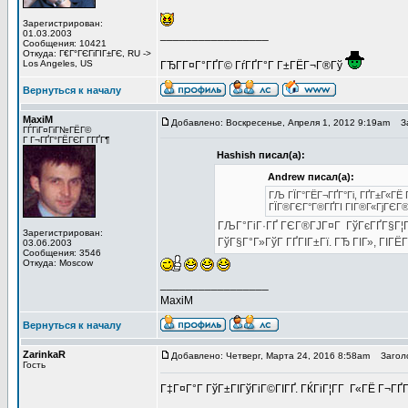
Зарегистрирован:
01.03.2003
_________________
Сообщения: 10421
Откуда: Г€Г°ГЄГіГІГ±ГЄ, RU ->
Los Angeles, US
ГЂГ­Г¤Г°ГҐГ© ГѓГҐГ°Г Г±ГЁГ¬Г®Гў
Вернуться к началу
MaxiM
Добавлено: Воскресенье, Апреля 1, 2012 9:19am
За
ГЃГіГ¤ГіГ№ГЁГ©
Г Г¬ГҐГ°ГЁГЄГ Г­ГҐГ¶
Hashish писал(а):
Andrew писал(а):
ГЉ ГЇГ°ГЁГ¬ГҐГ°Гі, ГҐГ±Г«ГЁ 
ГЇГ®ГЄГ°Г®ГҐГІ ГІГ®Г«ГјГЄГ® 5
ГЉГ°ГіГ·ГҐ ГЄГ®ГЈГ¤Г ГўГєГҐГ§Г¦Г Г
Зарегистрирован:
ГўГ§Г°Г»ГўГ ГҐГІГ±Гї. ГЂ ГІГ», ГІГЁГЇГ
03.06.2003
Сообщения: 3546
Откуда: Moscow
_________________
MaxiM
Вернуться к началу
ZarinkaR
Добавлено: Четверг, Марта 24, 2016 8:58am
Заголов
Гость
Г‡Г¤Г°Г ГўГ±ГІГўГіГ©ГІГҐ. ГЌГіГ¦Г­Г Г«ГЁ Г¬ГҐГ