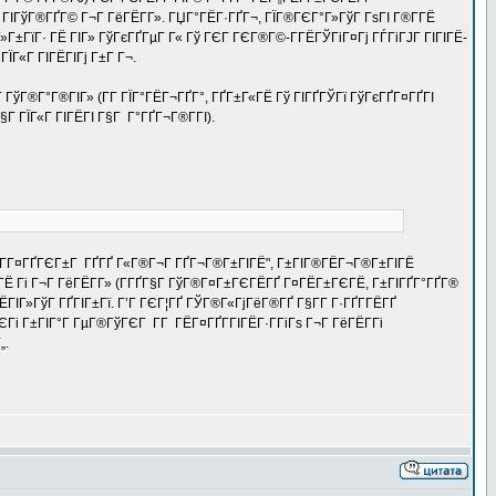
 ГІГўГ®ГҐГ© Г¬Г ГёГЁГ­Г». ГЏГ°ГЁГ·ГҐГ¬, ГЇГ®ГЄГ°Г»ГўГ ГѕГІ Г®Г­ГЁ
Г±ГїГ· ГЁ ГІГ» ГўГєГҐГµГ Г« Гў ГЄГ ГЄГ®Г©-Г­ГЁГЎГіГ¤Гј ГЃГіГЈГ ГІГІГЁ-
ЇГ«Г ГІГЁГІГј Г±Г Г¬.
­Г ГўГ®Г°Г®ГІГ» (Г­Г ГЇГ°ГЁГ¬ГҐГ°, ГҐГ±Г«ГЁ Гў ГІГҐГЎГї ГўГєГҐГ¤ГҐГІ
 ГЇГ«Г ГІГЁГІ Г§Г Г°ГҐГ¬Г®Г­ГІ).
 "ГЁГ­Г¤ГҐГЄГ±Г ГҐГҐ Г«Г®Г¬Г ГҐГ¬Г®Г±ГІГЁ", Г±ГІГ®ГЁГ¬Г®Г±ГІГЁ
ГЁ Гі Г¬Г ГёГЁГ­Г» (Г­ГҐГ§Г ГўГ®Г¤Г±ГЄГЁГҐ Г¤ГЁГ±ГЄГЁ, Г±ГІГҐГ°ГҐГ®
ЁГІГ»ГўГ ГҐГІГ±Гї. Г’Г ГЄГ¦ГҐ ГЎГ®Г«ГјГёГ®ГҐ Г§Г­Г Г·ГҐГ­ГЁГҐ
Гі Г±ГІГ°Г ГµГ®ГўГЄГ Г­Г ГЁГ¤ГҐГ­ГІГЁГ·Г­ГіГѕ Г¬Г ГёГЁГ­Гі
„.