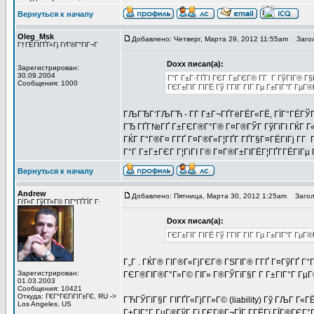
Вернуться к началу
Oleg_Msk
Добавлено: Четверг, Марта 29, 2012 11:55am
Загол
Г†ГЁГІГҐГ«Гј ГґГ®Г°ГіГ¬Г
Doxx писал(а):
Зарегистрирован:
30.09.2004
Г°Г Г±Г·ГҐГІ ГЄГ Г±ГЄГ® Г­Г Г ГўГІГ® Г§
Сообщения: 1000
ГЄГ±ГІГ ГІГЁ Гў ГГІГ ГІГ Гµ Г±ГІГ°Г ГµГ
ГЉГЂГ‘ГЉГЋ - Г­Г Г±Г¬ГҐГёГЁГ«ГЁ, ГЇГ°ГЁГЎГ 
ГЂ ГҐГ№ГҐ Г±ГЄГ®Г°Г® Г¤Г®ГЎГ ГўГїГІ ГЌГ Г«Г
ГЌГ Г°Г®Г¤ Г­ГҐ Г¤Г®Г«Г¦ГҐГ­ ГҐГ§Г¤ГЁГІГј Г­Г
Г°Г Г±Г±ГЄГ Г¦ГіГІ Г® Г¤Г®Г±ГІГЁГ¦ГҐГ­ГЁГїГµ 
Вернуться к началу
Andrew
Добавлено: Пятница, Марта 30, 2012 1:25am
Заголо
ГѓГ«Г ГўГ­Г»Г© ГІГ°ГҐГЇГ Г·
Doxx писал(а):
ГЄГ±ГІГ ГІГЁ Гў ГГІГ ГІГ Гµ Г±ГІГ°Г Гµ
Г„Г . ГЌГ® ГІГ®Г«ГјГЄГ® ГЅГІГ® Г­ГҐ Г¤ГўГҐ Г°
Зарегистрирован:
ГЄГ®ГІГ®Г°Г»Г© ГІГ» Г®ГЎГїГ§Г Г­ Г±ГІГ°Г ГµГ®
01.03.2003
Сообщения: 10421
Откуда: Г€Г°ГЄГіГІГ±ГЄ, RU ->
ГЋГЎГїГ§Г ГІГҐГ«ГјГ­Г»Г© (liability) Гў ГЉГ Г«
Los Angeles, US
Г±ГІГ°Г ГµГ®ГўГ Гї ГЄГ®Г¬ГЇГ Г­ГЁГї ГЇГ®ГЄГ