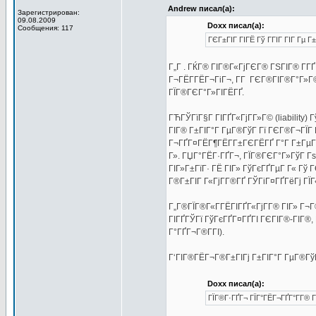
Andrew писал(а):
Зарегистрирован:
09.08.2009
Doxx писал(а):
Сообщения: 117
ГЄГ±ГІГ ГІГЁ Гў ГГІГ ГІГ Гµ 
Г„Г . ГЌГ® ГІГ®Г«ГјГЄГ® ГЅГІГ® Г­ГҐ
Г¬ГЁГ­ГЁГ¬ГіГ¬, Г­Г ГЄГ®ГІГ®Г°Г»Г© 
ГЇГ®ГЄГ°Г»ГІГЁГҐ.
ГЋГЎГїГ§Г ГІГҐГ«ГјГ­Г»Г© (liability
ГІГ® Г±ГІГ°Г ГµГ®ГўГ Гї ГЄГ®Г¬ГЇГ
Г¬ГҐГ¤ГЁГ¶ГЁГ­Г±ГЄГЁГҐ Г°Г Г±ГµГ®Г
Г». ГЏГ°ГЁГ·ГҐГ¬, ГЇГ®ГЄГ°Г»ГўГ Г
ГІГ»Г±ГїГ· ГЁ ГІГ» ГўГєГҐГµГ Г« Гў
Г®Г±ГІГ Г«ГјГ­Г®ГҐ ГЎГіГ¤ГҐГёГј ГЇГ«
Г„Г®ГЇГ®Г«Г­ГЁГІГҐГ«ГјГ­Г® ГІГ» Г¬Г®
ГІГҐГЎГї ГўГєГҐГ¤ГҐГІ ГЄГІГ®-ГІГ®,
Г°ГҐГ¬Г®Г­ГІ).
Г‘ГІГ®ГЁГ¬Г®Г±ГІГј Г±ГІГ°Г ГµГ®ГўГ
Doxx писал(а):
ГЇГ®Г·ГҐГ¬ ГЇГ°ГЁГ¬ГҐГ°Г­Г® Г