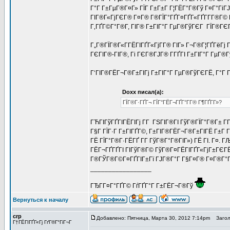
Г°Г Г±ГµГ®Г¤Г» ГЇГ Г±Г±Г Г¦ГЁГ°Г®Гў Г¤Г°ГіГЈ
ГІГ®Г«ГјГЄГ® Г¤Г® Г®ГЇГ°ГҐГ¤ГҐГ«ГҐГ­Г­Г®Г© Г
Г‚ГҐГ©Г°Г®Г­, ГІГ® Г±ГІГ°Г ГµГ®ГўГЄГ ГЇГ®ГЄГ°
Г„Г®ГЇГ®Г«Г­ГЁГІГҐГ«ГјГ­Г® ГІГ» Г¬Г®Г¦ГҐГёГј Г
ГЄГІГ®-ГІГ®, Гі ГЄГ®ГЈГ® Г­ГҐГІ Г±ГІГ°Г ГµГ®
Г‘ГІГ®ГЁГ¬Г®Г±ГІГј Г±ГІГ°Г ГµГ®ГўГЄГЁ, Г°Г Г
Doxx писал(а):
ГЇГ®Г·ГҐГ¬ ГЇГ°ГЁГ¬ГҐГ°Г­Г® Г¶ГҐГ­Г»?
ГЋГІГўГҐГІГЁГІГј Г­Г ГЅГІГ®ГІ ГўГ®ГЇГ°Г®Г± Г
Г§Г ГЇГ·Г Г±ГІГҐГ©, Г±ГІГ®ГЁГ¬Г®Г±ГІГЁ Г±Г 
ГЁ ГЇГ°Г®Г·ГЁГҐ Г­Г ГўГ®Г°Г®ГІГ») ГЁ ГІ. Г¤. 
ГЁГ¬ГҐГҐГІ ГІГўГ®Г© ГўГ®Г¤ГЁГІГҐГ«ГјГ±ГЄГЁГ©
Г®ГЎГ®Г©Г¤ГҐГІГ±Гї ГЈГ®Г°Г Г§Г¤Г® Г¤Г®Г°Г®Г¦
_________________
ГЂГ­Г¤Г°ГҐГ© ГѓГҐГ°Г Г±ГЁГ¬Г®Гў
Вернуться к началу
crp
Добавлено: Пятница, Марта 30, 2012 7:14pm
Заголо
Г†ГЁГІГҐГ«Гј ГґГ®Г°ГіГ¬Г