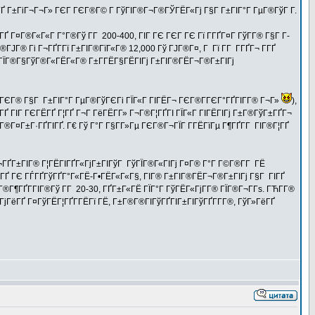
ЁГҐ Г±ГіГ¬Г¬Г» ГЄГ ГЄГ®Г© Г ГўГІГ®Г¬Г®ГЎГЁГ«Гј Г§Г Г±ГІГ°Г ГµГ®ГўГ Г­.
Г¤Г®Г«Г«Г Г°Г®Гў Г­Г 200-400, ГІГ ГЄ ГЄГ ГЄ Гї Г­ГҐГ¤Г ГўГ­Г® Г§Г Г­
Г® Гі Г¬ГҐГ­Гї Г±ГІГ®ГїГ«Г® 12,000 Гў ГЈГ®Г¤, Г Гї Г­Г Г­ГҐГ¬ Г­ГҐ
® ГЇГ®Г§ГўГ®Г«ГЁГ«Г® Г±Г­ГЁГ§ГЁГІГј Г±ГІГ®ГЁГ¬Г®Г±ГІГј
ГјГЄГ® Г§Г Г±ГІГ°Г ГµГ®ГўГЄГі ГЇГ«Г ГІГЁГ¬ ГЄГ®Г­ГЄГ°ГҐГІГ­Г® Г¬Г»
),
ГҐ ГІГ ГЄГЁГҐ Г¦ГҐ Г¬Г ГёГЁГ­Г» Г¬Г®Г¦ГҐГІ ГЇГ«Г ГІГЁГІГј Г±Г®ГўГ±ГҐГ¬
Г®Г¤Г±Г·ГҐГІГҐ. Г€ Гў Г°Г Г§Г­Г»Гµ ГЄГ®Г¬ГЇГ Г­ГЁГїГµ Г¶ГҐГ­Г ГІГ®Г¦ГҐ
¬ГҐГ±ГІГ® Г¦ГЁГІГҐГ«ГјГ±ГІГўГ ГўГЇГ®Г«ГІГј Г¤Г® Г°Г Г©Г®Г­Г ГЁ
Ґ ГЄ ГЃГҐГўГҐГ°Г«ГЁ-Г•ГЁГ«Г«Г§, ГІГ® Г±ГІГ®ГЁГ¬Г®Г±ГІГј Г§Г ГІГҐ
¶ГҐГ­ГІГ®Гў Г­Г 20-30, ГҐГ±Г«ГЁ ГЇГ°Г ГўГЁГ«ГјГ­Г® ГЇГ®Г¬Г­Гѕ. ГЋГ­Г®
ГёГҐ Г¤ГўГЁГ¦ГҐГ­ГЁГї ГЁ, Г±Г®Г®ГІГўГҐГІГ±ГІГўГҐГ­Г­Г®, ГўГ»ГёГҐ