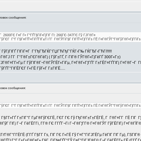
овок сообщения:
Г 2600ГЄ Г¤Г Г« Г°ГҐГ§ГіГ«ГјГІГ ГІ: 266ГЄ-347ГЄ Гў ГЈГ®Г¤
®ГўГЄГ Г°Г Г§Г¤ГҐГ«ГїГҐГІГ±Гї Г­Г Г®ГЎГїГ§Г ГІГҐГ«ГјГ­ГіГѕ ГЁ Г¤Г®ГЎГ°Г®ГўГ®Г«ГјГ­ГіГ
ГўГјГІГҐ ГІГіГ¤Г Г’ГђГЂГЌГ‘ГЏГЋГђГ’ГЌГ›Г‰ ГЌГЂГ‹ГЋГѓ!!!!!
®ГЈ Г­Г Г°Г®Г±ГЄГ®ГёГј ( ГўГ±ГҐ, Г·ГІГ® ГЎГ®Г«ГјГёГҐ 300Г«Г±)
 ГЈГ®Г¤Г­Г»Гµ Г ГўГІГ®Г¬Г®ГЎГЁГ«ГїГµ, Г¤Г®Г«Г¦ГҐГ­ Г±ГЁГ¤ГҐГІГј Г¤Г®Г¬Г ГЁ 
ГўГҐГ°ГІГЁГЄГ Г«ГЁ ГўГ«Г Г±ГІГЁ.....
вок сообщения:
Г®ГўГЄГ Г°Г Г§Г¤ГҐГ«ГїГҐГІГ±Гї Г­Г Г®ГЎГїГ§Г ГІГҐГ«ГјГ­ГіГѕ ГЁ Г¤Г®ГЎГ°Г®ГўГ®Г«ГјГ­ГіГ
Г Г§Г­Г»ГҐ Г±ГІГ°Г ГµГ®ГўГЄГЁ, ГЄГ ГЄ Гў ГђГ®Г±Г±ГЁГЁ, Г Г®Г¤Г­Г ГЁ ГІГ Г¦ГҐ
ГўГ ГІГј Г¬Г ГёГЁГ­Гі, Г­Г® ГЄ Г­ГҐГ¬Гі Г¬Г®Г¦Г­Г® Г¤Г®ГЎГ ГўГЁГІГј Г¤Г®ГЇГ
ГЁГґГ®Г°Г­ГЁГЁ (Г­ГҐ Г§Г­Г Гѕ, ГІГ ГЄ Г«ГЁ Гў Г¤Г°ГіГЈГЁГµ ГёГІГ ГІГ Гµ), ГЅГ
°Г®ГҐГІ Г°Г Г±ГµГ®Г¤Г» Г§Г ГіГ№ГҐГ°ГЎ Г¤Г°ГіГЈГ®Г© Г¬Г ГёГЁГ­Г» ГЁ (Г­ГҐ