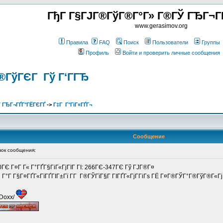
ГђГ Г§ГЈГ®ГўГ®Г°Г» Г®ГЎ ГЂГ¬Г
www.gerasimov.org
Правила
FAQ
Поиск
Пользователи
Группы
Профиль
Войти и проверить личные сообщения
®ГўГЄГ Гў Г‘ГГЂ
 ГЂГ¬ГҐГ°ГЁГЄГҐ
->
Г‡Г Г°ГіГ«ГҐГ¬
Сообщение
ок сообщения:
0ГЄ Г¤Г Г« Г°ГҐГ§ГіГ«ГјГІГ ГІ: 266ГЄ-347ГЄ Гў ГЈГ®Г¤
Г Г°Г Г§Г¤ГҐГ«ГїГҐГІГ±Гї Г­Г Г®ГЎГїГ§Г ГІГҐГ«ГјГ­ГіГѕ ГЁ Г¤Г®ГЎГ°Г®ГўГ®Г«Гј
/Doxx/