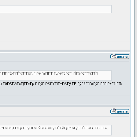
Г ГІГІГЁ-Г‚ГҐГ©Г°Г®Г­, ГІГ® Г±ГІГ°Г ГµГ®ГўГЄГ ГЇГ®ГЄГ°Г®ГҐГІ
Гµ ГёГЄГ®Г«ГјГ­Г»Гµ Г ГўГІГ®ГЎГіГ±Г®Гў ГЁ ГўГ§Г°Г»ГўГ ГҐГІГ±Гї. ГЂ
ГЄГ®Г«ГјГ­Г»Гµ Г ГўГІГ®ГЎГіГ±Г®Гў ГЁ ГўГ§Г°Г»ГўГ ГҐГІГ±Гї. ГЂ ГІГ»,