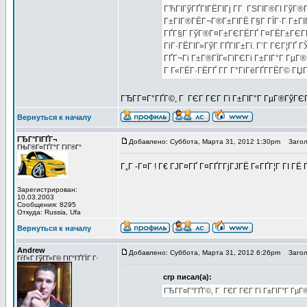
ГЋГІГўГҐГІГЁГІГј Г­Г ГЅГІГ®ГІ ГўГ®
Г±ГІГ®ГЁГ¬Г®Г±ГІГЁ Г§Г ГЇГ·Г Г±ГІ
ГҐГ§Г ГўГ®Г¤Г±ГЄГЁГҐ Г¤ГЁГ±ГЄГЁ, 
ГіГ·ГЁГІГ»ГўГ ГҐГІГ±Гї. Г’Г ГЄГ¦ГҐ
ГҐГ¬Гі Г±Г®ГЇГ«ГїГЄГі Г±ГІГ°Г ГµГ®
Г Г«ГЁГ·ГЁГҐ Г­Г Г°ГіГёГҐГ­ГЁГ© ГЏГ
ГЂГ­Г¤Г°ГҐГ©, Г ГЄГ ГЄГ Гї Г±ГІГ°Г ГµГ®ГўГЄГ
Вернуться к началу
ГЂГ°ГІГҐГ¬
Добавлено: Суббота, Марта 31, 2012 1:30pm
Заголо
ГЊГ®Г¤ГҐГ°Г ГІГ®Г°
Г„Г -Г¤Г ! Г€ ГЈГ¤ГҐ Г¤ГҐГ­ГјГЈГЁ Г«ГҐГ¦Г ГІ 
Зарегистрирован:
10.03.2003
Сообщения: 8295
Откуда: Russia, Ufa
Вернуться к началу
Andrew
Добавлено: Суббота, Марта 31, 2012 6:26pm
Заголо
ГѓГ«Г ГўГ­Г»Г© ГІГ°ГҐГЇГ Г·
crp писал(а):
ГЂГ­Г¤Г°ГҐГ©, Г ГЄГ ГЄГ Гї Г±ГІГ°Г ГµГ