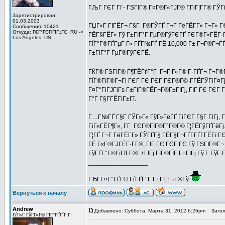
ГЉГ ГЄГ Гї - ГЅГІГ® Г¤Г®Г«ГЈГ® Г­ГіГ¦Г­Г® ГЎ
Зарегистрирован:
01.03.2003
ГЏГ«Г ГІГЁГ¬ Г§Г Г®ГЎГҐ Г¬Г ГёГЁГ­Г» Г¬Г» Г®
Сообщения: 10421
Откуда: Г€Г°ГЄГіГІГ±ГЄ, RU ->
ГЁГ§ГЁГ« Гў Г±ГІГ°Г ГµГ®ГўГЄГҐ ГЄГ®Г«ГЁГ·ГҐГ±
Los Angeles, US
ГЇГ°Г®ГҐГµГ Г« ГҐГ№ГҐ ГЁ 10,000 Г± Г¬Г®Г¬ГҐ
Г±ГІГ°Г ГµГ®ГўГЄГЁ.
ГЌГ® ГЅГІГ® Г¶ГЁГґГ°Г Г¬Г Г«Г® Г·ГҐГ¬ Г¬Г®Г¦
ГЇГ®ГІГ®Г¬Гі ГЄГ ГЄ ГЄГ ГЄГ®Г©-Г­ГЁГЎГіГ¤Гј Г
Г¤Г°ГіГЈГіГѕ Г±ГІГ®ГЁГ¬Г®Г±ГІГј, ГІГ ГЄ ГЄГ Г
Г°Г Г§Г­ГЁГІГ±Гї.
Г…Г№ГҐ Г§Г ГЎГ»Г« ГўГ»ГёГҐ ГіГЄГ Г§Г ГІГј, Г
ГіГ«ГЁГ¶Г», Г­Г ГЄГ®ГІГ®Г°Г®Г© Г¦ГЁГўГҐГёГ
Г¦ГҐ Г¬Г ГёГЁГ­Г» ГЎГҐГ§ ГЁГ§Г¬ГҐГ­ГҐГ­ГЁГї 
ГЁ Г«Г®ГЈГЁГ·Г­Г®, ГІГ ГЄ ГЄГ ГЄ Гў ГЅГІГ®Г¬
ГўГҐГ°Г®ГїГІГ­Г®Г±ГІГј ГЇГ®ГЇГ Г±ГІГј Гў Г ГўГ
_________________
ГЂГ­Г¤Г°ГҐГ© ГѓГҐГ°Г Г±ГЁГ¬Г®Гў
Вернуться к началу
Andrew
Добавлено: Суббота, Марта 31, 2012 6:26pm
Заголо
ГѓГ«Г ГўГ­Г»Г© ГІГ°ГҐГЇГ Г·