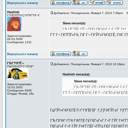
Вернуться к началу
Hashish
Добавлено: Понедельник, Января 7, 2013 7:36pm
За
Г†ГЁГІГҐГ«Гј ГґГ®Г°ГіГ¬Г
Slava писал(а):
ГЂ ГЇГ°ГЁГ·ГҐГ¬ ГІГіГІ Г€Г±Г«Г Г¬Г ГЎГ Г¤?
Г’Г Г¬ ГІГҐГЇГ«Г®, ГІГ Г¬ ГїГЎГ«Г®ГЄГЁ, Г®Г·ГҐ
Зарегистрирован:
06.03.2008
Сообщения: 1231
Вернуться к началу
ГЂГ°ГІГҐГ¬
Добавлено: Понедельник, Января 7, 2013 10:19pm
З
ГЊГ®Г¤ГҐГ°Г ГІГ®Г°
Hashish писал(а):
Slava писал(а):
Зарегистрирован:
ГЂ ГЇГ°ГЁГ·ГҐГ¬ ГІГіГІ Г€Г±Г«Г Г¬Г 
10.03.2003
Сообщения: 8295
Г’Г Г¬ ГІГҐГЇГ«Г®, ГІГ Г¬ ГїГЎГ«Г®ГЄГЁ
Откуда: Russia, Ufa
ГџГЎГ«Г®ГЄГЁ Гі Г‘ГІГЁГўГ Г„Г¦Г®ГЎГ±Г Г¦ГҐ
ГЂ ГІГ®Г·Г­Г® Г®Г­ГЁ Гў Г€Г±Г«Г Г¬Г ГЎГ Г¤ГҐ?
Г€Г±Г«Г Г¬Г ГЎГ Г¤ГҐ ГЁГ¬ГҐГѕ ГЄГ ГЄГ®ГҐ-ГІГ