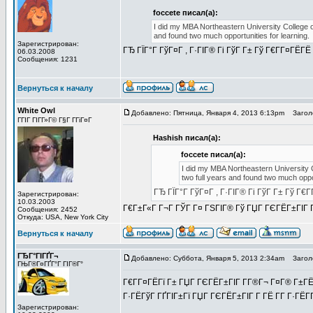
foccete писал(а):
I did my MBA Northeastern University College o
and found two much opportunities for learning.
Зарегистрирован:
ГЂ ГЇГ°Г ГўГ¤Г , Г·ГІГ® Гі ГўГ Г± Гў Г€Г­Г¤ГЁГЁ 
06.03.2008
Сообщения: 1231
Вернуться к началу
White Owl
Добавлено: Пятница, Января 4, 2013 6:13pm
Заголо
ГГІГ ГІГ­Г»Г© Г§Г Г­ГіГ¤Г
Hashish писал(а):
foccete писал(а):
I did my MBA Northeastern University 
two full years and found two much oppor
ГЂ ГЇГ°Г ГўГ¤Г , Г·ГІГ® Гі ГўГ Г± Гў Г€Г
Зарегистрирован:
10.03.2003
Г€Г±Г«Г Г¬Г ГЎГ Г¤ ГЅГІГ® Гў ГЏГ ГЄГЁГ±ГІГ Г
Сообщения: 2452
Откуда: USA, New York City
Вернуться к началу
ГЂГ°ГІГҐГ¬
Добавлено: Суббота, Января 5, 2013 2:34am
Заголо
ГЊГ®Г¤ГҐГ°Г ГІГ®Г°
Г€Г­Г¤ГЁГї Г± ГЏГ ГЄГЁГ±ГІГ Г­Г®Г¬ Г¤Г® Г±Г
Г·ГЁГўГ ГҐГІГ±Гї ГЏГ ГЄГЁГ±ГІГ Г­ ГЁ Г­Г Г·ГЁГ­
Зарегистрирован: