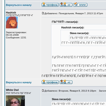
Вернуться к началу
Hashish
Добавлено: Понедельник, Января 7, 2013 11:47pm
З
Г†ГЁГІГҐГ«Гј ГґГ®Г°ГіГ¬Г
ГЂГ°ГІГҐГ¬ писал(а):
Hashish писал(а):
Зарегистрирован:
Slava писал(а):
06.03.2008
Сообщения: 1231
ГЂ ГЇГ°ГЁГ·ГҐГ¬ ГІГіГІ Г€Г±Г
Г’Г Г¬ ГІГҐГЇГ«Г®, ГІГ Г¬ ГїГЎГ
ГџГЎГ«Г®ГЄГЁ Гі Г‘ГІГЁГўГ Г„Г¦Г®ГЎГ
ГЂ ГІГ®Г·Г­Г® Г®Г­ГЁ Гў Г€Г±Г«Г Г¬Г Г
Г®ГЎ Г€Г±Г«Г Г¬Г ГЎГ Г¤ГҐ ГЁГ¬ГҐГѕ Г
Г‹ГЁГЎГ® ГїГЎГ«Г®ГЄГЁ, Г«ГЁГЎГ® Г¬Г ГЄГ®ГўГ Г
Вернуться к началу
White Owl
Добавлено: Вторник, Января 8, 2013 6:18pm
Заголо
ГГІГ ГІГ­Г»Г© Г§Г Г­ГіГ¤Г
Slava писал(а):
ГЂ ГЇГ°ГЁГ·ГҐГ¬ ГІГіГІ Г€Г±Г«Г Г¬Г ГЎГ Г¤?