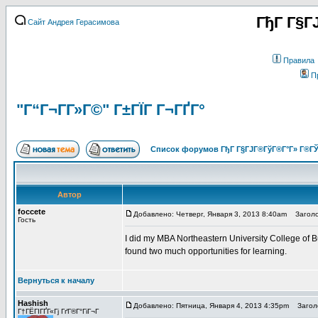
ГђГ Г§Г
Сайт Андрея Герасимова
Правила
П
"Г“Г¬Г­Г»Г©" Г±ГЇГ Г¬ГҐГ°
Список форумов ГђГ Г§ГЈГ®ГўГ®Г°Г» Г®ГЎ
Автор
foccete
Добавлено: Четверг, Января 3, 2013 8:40am
Заголо
Гость
I did my MBA Northeastern University College of B
found two much opportunities for learning.
Вернуться к началу
Hashish
Добавлено: Пятница, Января 4, 2013 4:35pm
Заголо
Г†ГЁГІГҐГ«Гј ГґГ®Г°ГіГ¬Г