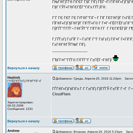
ГЊГ®Г¦Г­Г® ГіГЄГ Г§Г ГІГј ГЁГ¬Гї ГЇГ®Г«ГјГ§Г
Г§Г ГЎГ«Г®ГЄГЁГ°ГіГѕ ГҐГЈГ®.
Г’Г ГЄ ГЄГ ГЄ ГґГ®Г°ГіГ¬ Г ГІГ ГЄГ®ГўГ Г«ГЁ 
ГЇГ®Г«ГјГ§Г®ГўГ ГІГҐГ«Г© Г Г¤Г¬ГЁГ­ГЁГ±ГІГ°
ГўГҐГ°Г­ГҐГ¬ Г®ГЎГ°Г ГІГ­Г® Г­Г Г ГЄГІГЁГўГ Г
Г‚ГҐГ±Гј Г±ГЇГ Г¬ Г±ГІГ Г°Г ГѕГ±Гј ГіГ¤Г Г«ГїГІ
Г±Г®Г®ГЎГ№Г ГІГј.
_________________
ГЂГ­Г¤Г°ГҐГ© ГѓГҐГ°Г Г±ГЁГ¬Г®Гў
Вернуться к началу
Hashish
Добавлено: Среда, Апреля 20, 2016 11:24pm
Заголо
Г†ГЁГІГҐГ«Гј ГґГ®Г°ГіГ¬Г
ГЃГ®Г«ГјГёГіГѕ Г·Г Г±ГІГј ГўГҐГЎ-Г±ГЇГ Г¬Г Г
CloudFlare.
Зарегистрирован:
06.03.2008
Сообщения: 1231
Вернуться к началу
Andrew
Добавлено: Вторник, Апреля 26, 2016 5:15am
Загол