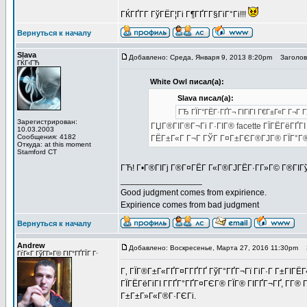
ГЌГҐГ­Г ГўГЁГ¦Гі Г¶ГҐГ­Г§ГіГ°Гі!!!
Вернуться к началу
Slava
Добавлено: Среда, Января 9, 2013 8:20pm
Заголово
ГЌГ‹ГЋ
White Owl писал(а):
Slava писал(а):
ГЂ ГЇГ°ГЁГ·ГҐГ¬ ГІГіГІ Г€Г±Г«Г Г¬Г 
Зарегистрирован:
ГЏГ®ГІГ®Г¬Гі Г·ГІГ® facette ГЇГЁГёГҐГІ
10.03.2003
Сообщения: 4182
ГЁГ±Г«Г Г¬Г ГЎГ Г¤Г±ГЄГ®ГЈГ® ГЇГ°Г®
Откуда: at this moment
Stamford CT
ГЋ! Г•Г®ГІГј Г®Г¤ГЁГ­ Г«Г®ГЈГЁГ·Г­Г»Г© Г®ГІГ
_________________
Good judgment comes from expirience.
Expirience comes from bad judgment
Вернуться к началу
Andrew
Добавлено: Воскресенье, Марта 27, 2016 11:30pm
З
ГѓГ«Г ГўГ­Г»Г© ГІГ°ГҐГЇГ Г·
Г‚ ГЇГ®Г±Г«ГҐГ¤Г­ГҐГҐ ГўГ°ГҐГ¬Гї ГіГ·Г Г±ГІГЁГ
ГЇГЁГёГіГІ Г­ГҐГ°ГҐГ¤ГЄГ® ГЇГ® ГІГҐГ¬ГҐ, Г­Г®
Г±Г±Г»Г«Г®Г·ГЄГі.