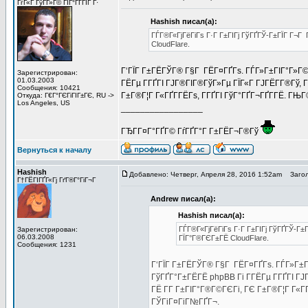
ГѓГ«Г ГўГ­Г»Г© ГІГ°ГҐГЇГ Г·
Hashish писал(а):
ГЃГ®Г«ГјГёГіГѕ Г·Г Г±ГІГј ГўГҐГЎ-Г±ГЇГ Г¬Г
CloudFlare.
Г‘ГЇГ Г±ГЁГЎГ® Г§Г ГЁГ¤ГҐГѕ. ГЃГ»Г±ГІГ°Г»Г©
Зарегистрирован:
01.03.2003
ГЁГµ Г­ГҐГІ ГЈГ®ГІГ®ГўГ»Гµ ГЇГ«Г ГЈГЁГ­Г®Гў, 
Сообщения: 10421
Г±Г®Г¦Г Г«ГҐГ­ГЁГѕ, Г­ГҐГІ ГўГ°ГҐГ¬ГҐГ­ГЁ. ГЊ
Откуда: Г€Г°ГЄГіГІГ±ГЄ, RU ->
Los Angeles, US
_________________
ГЂГ­Г¤Г°ГҐГ© ГѓГҐГ°Г Г±ГЁГ¬Г®Гў
Вернуться к началу
Hashish
Добавлено: Четверг, Апреля 28, 2016 1:52am
Загол
Г†ГЁГІГҐГ«Гј ГґГ®Г°ГіГ¬Г
Andrew писал(а):
Hashish писал(а):
ГЃГ®Г«ГјГёГіГѕ Г·Г Г±ГІГј ГўГҐГЎ-Г±
Зарегистрирован:
06.03.2008
ГЇГ°Г®ГЄГ±ГЁ CloudFlare.
Сообщения: 1231
Г‘ГЇГ Г±ГЁГЎГ® Г§Г ГЁГ¤ГҐГѕ. ГЃГ»Г±Г
ГўГҐГ°Г±ГЁГЁ phpBB Гі Г­ГЁГµ Г­ГҐГІ ГЈ
ГЁ Г­Г Г±ГІГ°Г®Г©ГЄГі, ГЄ Г±Г®Г¦Г Г«ГҐ
ГЎГіГ¤ГіГ№ГҐГ¬.