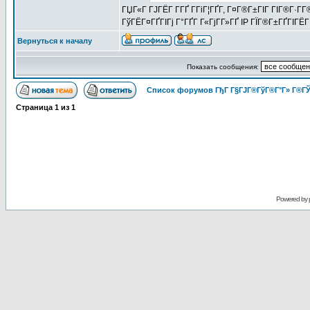
ГЏГ«Г ГЈГЁГ­ Г­ГҐ Г­ГіГ¦ГҐГ­, Г¤Г®Г±ГІГ ГІГ®Г·Г
ГўГЁГ¤ГҐГІГј Г°ГҐГ Г«ГјГ­Г»ГҐ IP ГЇГ®Г±ГҐГІГ
Вернуться к началу
Показать сообщения:
Список форумов ГђГ Г§ГЈГ®ГўГ®Г°Г» Г®ГЎ
Страница
1
из
1
Powered by