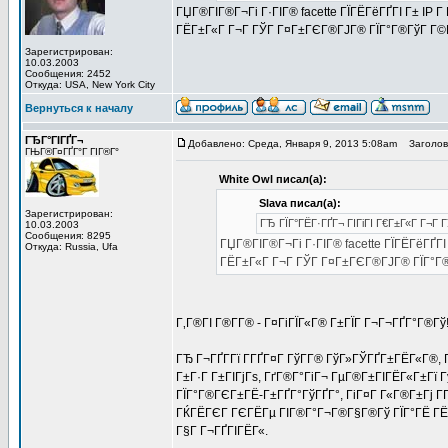
ГЏГ®ГІГ®Г¬Гі Г·ГІГ® facette ГЇГЁГёГҐГІ Г± IP 
ГЁГ±Г«Г Г¬Г ГЎГ Г¤Г±ГЄГ®ГЈГ® ГЇГ°Г®ГўГ Г©Г
Зарегистрирован:
10.03.2003
Сообщения: 2452
Откуда: USA, New York City
Вернуться к началу
ГЂГ°ГІГҐГ¬
Добавлено: Среда, Января 9, 2013 5:08am
Заголово
ГЊГ®Г¤ГҐГ°Г ГІГ®Г°
White Owl писал(а):
Slava писал(а):
Зарегистрирован:
ГЂ ГЇГ°ГЁГ·ГҐГ¬ ГІГіГІ Г€Г±Г«Г Г¬Г 
10.03.2003
Сообщения: 8295
ГЏГ®ГІГ®Г¬Гі Г·ГІГ® facette ГЇГЁГёГҐГІ
Откуда: Russia, Ufa
ГЁГ±Г«Г Г¬Г ГЎГ Г¤Г±ГЄГ®ГЈГ® ГЇГ°Г®
Г‚Г®ГІ Г®Г­Г® - Г¤ГіГЇГ«Г® Г±ГЇГ Г¬Г¬ГҐГ°Г®Гў
ГЂ Г¬ГҐГ­Гї Г­ГҐГ¤Г ГўГ­Г® ГўГ»ГЎГҐГ±ГЁГ«Г®
Г±Г·Г Г±ГІГјГѕ, ГґГ®Г°ГіГ¬ ГµГ®Г±ГІГЁГ«Г±Гї
ГЇГ°Г®ГЄГ±ГЁ-Г±ГҐГ°ГўГҐГ°, ГіГ¤Г Г«Г®Г±Гј Г
ГЌГЁГЄГ ГЄГЁГµ ГІГ®Г°Г¬Г®Г§Г®Гў ГЇГ°ГЁ ГЁГ
Г§Г Г¬ГҐГІГЁГ«.