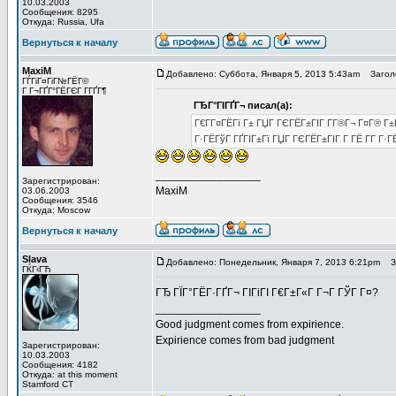
10.03.2003
Сообщения: 8295
Откуда: Russia, Ufa
Вернуться к началу
MaxiM
Добавлено: Суббота, Января 5, 2013 5:43am
Заголо
ГЃГіГ¤ГіГ№ГЁГ©
Г Г¬ГҐГ°ГЁГЄГ Г­ГҐГ¶
ГЂГ°ГІГҐГ¬ писал(а):
Г€Г­Г¤ГЁГї Г± ГЏГ ГЄГЁГ±ГІГ Г­Г®Г¬ Г¤Г® Г
Г·ГЁГўГ ГҐГІГ±Гї ГЏГ ГЄГЁГ±ГІГ Г­ ГЁ Г­Г Г·ГЁ
_________________
Зарегистрирован:
MaxiM
03.06.2003
Сообщения: 3546
Откуда: Moscow
Вернуться к началу
Slava
Добавлено: Понедельник, Января 7, 2013 6:21pm
За
ГЌГ‹ГЋ
ГЂ ГЇГ°ГЁГ·ГҐГ¬ ГІГіГІ Г€Г±Г«Г Г¬Г ГЎГ Г¤?
_________________
Good judgment comes from expirience.
Expirience comes from bad judgment
Зарегистрирован:
10.03.2003
Сообщения: 4182
Откуда: at this moment
Stamford CT