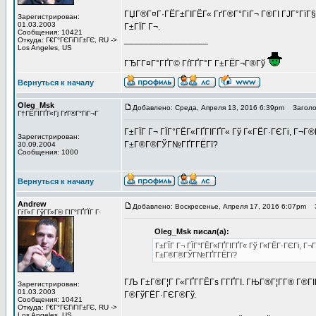
ГЏГ®Г¤Г·ГЁГ±ГІГЁГ« ГґГ®Г°ГіГ¬ Г®ГІ ГЈГ°ГїГ§Г
Зарегистрирован:
01.03.2003
Г±ГЇГ Г¬.
Сообщения: 10421
_________________
Откуда: Г€Г°ГЄГіГІГ±ГЄ, RU ->
Los Angeles, US
ГЂГ­Г¤Г°ГҐГ© ГѓГҐГ°Г Г±ГЁГ¬Г®Гў
Вернуться к началу
Oleg_Msk
Добавлено: Среда, Апреля 13, 2016 6:39pm
Заголов
Г†ГЁГІГҐГ«Гј ГґГ®Г°ГіГ¬Г
Г±ГЇГ Г¬ ГЇГ°ГЁГ«ГҐГІГҐГ« Гў Г«ГЁГ·ГЄГі, Г¬Г®Г
Зарегистрирован:
Г±Г®Г®ГЎГ№ГҐГ­ГЁГї?
30.09.2004
Сообщения: 1000
Вернуться к началу
Andrew
Добавлено: Воскресенье, Апреля 17, 2016 6:07pm
З
ГѓГ«Г ГўГ­Г»Г© ГІГ°ГҐГЇГ Г·
Oleg_Msk писал(а):
Г±ГЇГ Г¬ ГЇГ°ГЁГ«ГҐГІГҐГ« Гў Г«ГЁГ·ГЄГі, Г¬Г
Г±Г®Г®ГЎГ№ГҐГ­ГЁГї?
ГЉ Г±Г®Г¦Г Г«ГҐГ­ГЁГѕ Г­ГҐГІ. ГЊГ®Г¦Г­Г® Г®Г
Зарегистрирован:
01.03.2003
Г®ГўГЁГ·ГЄГ®Гў.
Сообщения: 10421
Откуда: Г€Г°ГЄГіГІГ±ГЄ, RU ->
Los Angeles, US