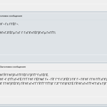
ловок сообщения:
®Г¬ Г± Г­ГЁГ¬.
Г®Г«ГЈГЁГµ Г±Г·Г Г±ГІГ«ГЁГўГ»Гµ Г«ГҐГІ.
аголовок сообщения:
®ГЎГ­Г®ГўГ«ГҐГ­ГЁГї ГўГҐГ°Г±ГЁГЁ.
 (ГҐГ±Г«ГЁ Г­ГҐ Г®Г·ГЁГ№Г Г« - ГЇГ Г°Гі ГЈГЁГЈ ГІГ Г¬ ГІГ®Г·Г­Г® ГҐГ±ГІГј
Г±ГІГ Г­Г®ГўГЁГІГј ГЇГ®Г±Г«ГҐ ГЇГҐГ°ГҐГ§Г ГЈГ°ГіГ§ГЄГЁ ГЇГ®Г±Г«ГҐГ¤Г­ГѕГѕ Гў