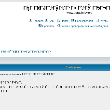
ГђГ Г§ГЈГ®ГўГ®Г°Г» Г®ГЎ ГЂГ¬Г
www.gerasimov.org
Правила
FAQ
Поиск
Пользователи
Группы
Профиль
Войти и проверить личные сообщения
 ГЂГ¬ГҐГ°ГЁГЄГҐ
->
ГЏГ°Г® ГЄГ®Г¬ГЇГ»
Сообщение
вок сообщения: Г•Г°Г®Г¬ Г­ГҐ Г°Г ГЎГ®ГІГ ГҐГІ
«ГЄГЁГўГ Г«Г±Гї:
Г© Г±ГІГ°Г®ГЄГҐ, Г Гў Г®ГІГўГҐГІ - Г°ГҐГ§ГіГ«ГјГІГ ГІГ®Гў Г±ГІГ®Г«ГјГЄГ®
­ГҐГІ.