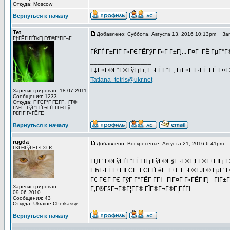
Откуда: Moscow
Вернуться к началу
Tet
Добавлено: Суббота, Августа 13, 2016 10:13pm
Заго
Г†ГЁГІГҐГ«Гј ГґГ®Г°ГіГ¬Г
ГЌГҐ Г±ГІГ Г«ГЄГЁГўГ Г«Г Г±Гј... Г¤Г ГЁ ГµГ°Г
_________________
Г‡Г¤Г®Г°Г®ГўГјГї, Г¬ГЁГ°Г , ГіГ¤Г Г·ГЁ ГЁ Г¤
Tatiana_tetris@ukr.net
Зарегистрирован: 18.07.2011
Сообщения: 1233
Откуда: Г“ГЄГ°Г ГЁГ­Г , Г­Г®
Г№Г ГўГ°ГҐГ¬ГҐГ­Г­Г® Гў
Г€ГІГ Г«ГЁГЁ
Вернуться к началу
rugda
Добавлено: Воскресенье, Августа 21, 2016 6:41pm
З
ГЌГ®ГўГЁГ·Г®ГЄ
ГЏГ°Г®ГўГҐГ°ГЁГІГј ГўГ®Г§Г¬Г®Г¦Г­Г®Г±ГІГј Г
ГЋГ·ГЁГ±ГІГЄГ ГЄГҐГёГ Г±Г Г¬Г®ГЈГ® ГµГ°Г®Г¬Г
Г€ ГЄГ ГЄ ГўГ Г°ГЁГ Г­ГІ - ГіГ¤Г Г«ГЁГІГј - Гі
Зарегистрирован:
Г‚Г®Г§Г¬Г®Г¦Г­Г® ГЇГ®Г¬Г®Г¦ГҐГІ
09.06.2010
Сообщения: 43
Откуда: Ukraine Cherkassy
Вернуться к началу