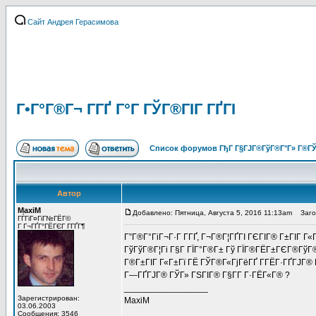
Сайт Андрея Герасимова
Г•Г°Г®Г¬ Г­ГҐ Г°Г ГЎГ®ГІГ ГҐГІ
Список форумов ГђГ Г§ГЈГ®ГўГ®Г°Г» Г®ГЎ
Автор
MaxiM
Добавлено: Пятница, Августа 5, 2016 11:13am
Заголо
ГЃГіГ¤ГіГ№ГЁГ©
Г Г¬ГҐГ°ГЁГЄГ Г­ГҐГ¶
Г”Г®Г°ГіГ¬Г·Г Г­ГҐ, Г¬Г®Г¦ГҐГІ ГЄГІГ® Г±ГІГ Г
ГўГўГ®Г¦Гі Г§Г ГЇГ°Г®Г± Гў ГЇГ®ГЁГ±ГЄГ®ГўГ®
Г®Г±ГІГ Г«Г±Гї ГЁ ГЎГ®Г«ГјГёГҐ Г­ГЁГ·ГҐГЈГ® Г
Г—ГҐГЈГ® ГЎГ» ГЅГІГ® Г§Г­Г Г·ГЁГ«Г® ?
_________________
Зарегистрирован:
MaxiM
03.06.2003
Сообщения: 3546