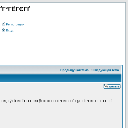
ҐГ°ГЁГЄГҐ
Регистрация
Вход
Предыдущая тема
::
Следующая тема
-ГІГ®, Гў ГЇГ®ГЁГ±ГЄГ®ГўГ®Г© Г±ГІГ°Г®ГЄГҐ Г§Г ГЇГ°Г®Г± ГІГ ГЄ ГЁ