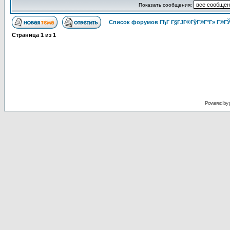
Показать сообщения:
Список форумов ГђГ Г§ГЈГ®ГўГ®Г°Г» Г®ГЎ
Страница
1
из
1
Powered by