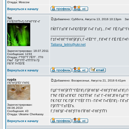
Откуда: Moscow
Вернуться к началу
Tet
Добавлено: Суббота, Августа 13, 2016 10:13pm
Заго
Г†ГЁГІГҐГ«Гј ГґГ®Г°ГіГ¬Г
ГЌГҐ Г±ГІГ Г«ГЄГЁГўГ Г«Г Г±Гј... Г¤Г ГЁ ГµГ°Г
_________________
Г‡Г¤Г®Г°Г®ГўГјГї, Г¬ГЁГ°Г , ГіГ¤Г Г·ГЁ ГЁ Г¤
Tatiana_tetris@ukr.net
Зарегистрирован: 18.07.2011
Сообщения: 1233
Откуда: Г“ГЄГ°Г ГЁГ­Г , Г­Г®
Г№Г ГўГ°ГҐГ¬ГҐГ­Г­Г® Гў
Г€ГІГ Г«ГЁГЁ
Вернуться к началу
rugda
Добавлено: Воскресенье, Августа 21, 2016 6:41pm
З
ГЌГ®ГўГЁГ·Г®ГЄ
ГЏГ°Г®ГўГҐГ°ГЁГІГј ГўГ®Г§Г¬Г®Г¦Г­Г®Г±ГІГј Г
ГЋГ·ГЁГ±ГІГЄГ ГЄГҐГёГ Г±Г Г¬Г®ГЈГ® ГµГ°Г®Г¬Г
Г€ ГЄГ ГЄ ГўГ Г°ГЁГ Г­ГІ - ГіГ¤Г Г«ГЁГІГј - Гі
Зарегистрирован:
ГўГҐГ°Г±ГЁГѕ.
09.06.2010
Г‚Г®Г§Г¬Г®Г¦Г­Г® ГЇГ®Г¬Г®Г¦ГҐГІ
Сообщения: 43
Откуда: Ukraine Cherkassy
Вернуться к началу