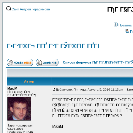
ГђГ Г§Г
Сайт Андрея Герасимова
Правила
П
Г•Г°Г®Г¬ Г­ГҐ Г°Г ГЎГ®ГІГ ГҐГІ
Список форумов ГђГ Г§ГЈГ®ГўГ®Г°Г» Г®ГЎ
Автор
MaxiM
Добавлено: Пятница, Августа 5, 2016 11:13am
Заголо
ГЃГіГ¤ГіГ№ГЁГ©
Г Г¬ГҐГ°ГЁГЄГ Г­ГҐГ¶
Г”Г®Г°ГіГ¬Г·Г Г­ГҐ, Г¬Г®Г¦ГҐГІ ГЄГІГ® Г±ГІГ Г
ГўГўГ®Г¦Гі Г§Г ГЇГ°Г®Г± Гў ГЇГ®ГЁГ±ГЄГ®ГўГ®Г
ГЇГ®ГЁГ±ГЄГ®ГўГ®Г© Г±ГІГ°Г®ГЄГҐ Г§Г ГЇГ°Г®Г
Г—ГҐГЈГ® ГЎГ» ГЅГІГ® Г§Г­Г Г·ГЁГ«Г® ?
_________________
Зарегистрирован:
MaxiM
03.06.2003
Сообщения: 3546