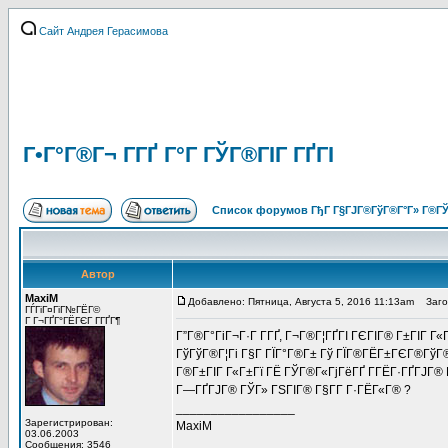
Сайт Андрея Герасимова
Г•Г°Г®Г¬ Г­ГҐ Г°Г ГЎГ®ГІГ ГҐГІ
Список форумов ГђГ Г§ГЈГ®ГўГ®Г°Г» Г®ГЎ
Автор
MaxiM
Добавлено: Пятница, Августа 5, 2016 11:13am
Заголо
ГЃГіГ¤ГіГ№ГЁГ©
Г Г¬ГҐГ°ГЁГЄГ Г­ГҐГ¶
Г”Г®Г°ГіГ¬Г·Г Г­ГҐ, Г¬Г®Г¦ГҐГІ ГЄГІГ® Г±ГІГ Г
ГўГўГ®Г¦Гі Г§Г ГЇГ°Г®Г± Гў ГЇГ®ГЁГ±ГЄГ®ГўГ®
Г®Г±ГІГ Г«Г±Гї ГЁ ГЎГ®Г«ГјГёГҐ Г­ГЁГ·ГҐГЈГ® Г
Г—ГҐГЈГ® ГЎГ» ГЅГІГ® Г§Г­Г Г·ГЁГ«Г® ?
_________________
Зарегистрирован:
MaxiM
03.06.2003
Сообщения: 3546