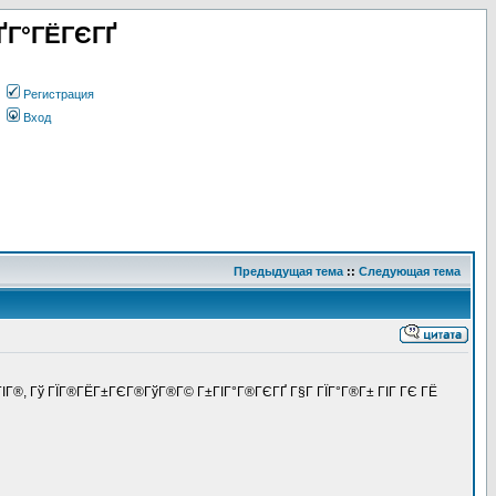
ҐГ°ГЁГЄГҐ
Регистрация
Вход
Предыдущая тема
::
Следующая тема
-ГІГ®, Гў ГЇГ®ГЁГ±ГЄГ®ГўГ®Г© Г±ГІГ°Г®ГЄГҐ Г§Г ГЇГ°Г®Г± ГІГ ГЄ ГЁ