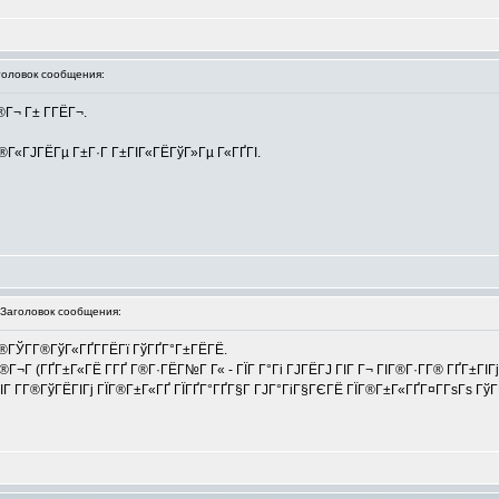
ловок сообщения:
®Г¬ Г± Г­ГЁГ¬.
Г®Г«ГЈГЁГµ Г±Г·Г Г±ГІГ«ГЁГўГ»Гµ Г«ГҐГІ.
аголовок сообщения:
®ГЎГ­Г®ГўГ«ГҐГ­ГЁГї ГўГҐГ°Г±ГЁГЁ.
 (ГҐГ±Г«ГЁ Г­ГҐ Г®Г·ГЁГ№Г Г« - ГЇГ Г°Гі ГЈГЁГЈ ГІГ Г¬ ГІГ®Г·Г­Г® ГҐГ±ГІГј
Г±ГІГ Г­Г®ГўГЁГІГј ГЇГ®Г±Г«ГҐ ГЇГҐГ°ГҐГ§Г ГЈГ°ГіГ§ГЄГЁ ГЇГ®Г±Г«ГҐГ¤Г­ГѕГѕ Гў