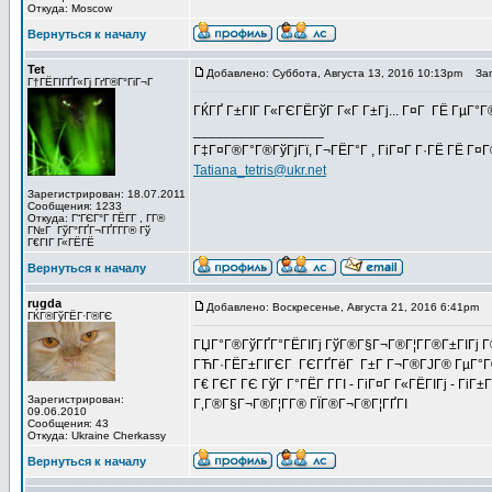
Откуда: Moscow
Вернуться к началу
Tet
Добавлено: Суббота, Августа 13, 2016 10:13pm
Заго
Г†ГЁГІГҐГ«Гј ГґГ®Г°ГіГ¬Г
ГЌГҐ Г±ГІГ Г«ГЄГЁГўГ Г«Г Г±Гј... Г¤Г ГЁ ГµГ°Г
_________________
Г‡Г¤Г®Г°Г®ГўГјГї, Г¬ГЁГ°Г , ГіГ¤Г Г·ГЁ ГЁ Г¤
Tatiana_tetris@ukr.net
Зарегистрирован: 18.07.2011
Сообщения: 1233
Откуда: Г“ГЄГ°Г ГЁГ­Г , Г­Г®
Г№Г ГўГ°ГҐГ¬ГҐГ­Г­Г® Гў
Г€ГІГ Г«ГЁГЁ
Вернуться к началу
rugda
Добавлено: Воскресенье, Августа 21, 2016 6:41pm
З
ГЌГ®ГўГЁГ·Г®ГЄ
ГЏГ°Г®ГўГҐГ°ГЁГІГј ГўГ®Г§Г¬Г®Г¦Г­Г®Г±ГІГј Г
ГЋГ·ГЁГ±ГІГЄГ ГЄГҐГёГ Г±Г Г¬Г®ГЈГ® ГµГ°Г®Г¬Г
Г€ ГЄГ ГЄ ГўГ Г°ГЁГ Г­ГІ - ГіГ¤Г Г«ГЁГІГј - Гі
Зарегистрирован:
Г‚Г®Г§Г¬Г®Г¦Г­Г® ГЇГ®Г¬Г®Г¦ГҐГІ
09.06.2010
Сообщения: 43
Откуда: Ukraine Cherkassy
Вернуться к началу