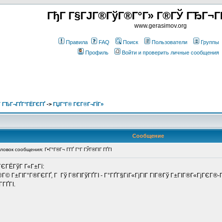
ГђГ Г§ГЈГ®ГўГ®Г°Г» Г®ГЎ ГЂГ¬Г
www.gerasimov.org
Правила
FAQ
Поиск
Пользователи
Группы
Профиль
Войти и проверить личные сообщения
 ГЂГ¬ГҐГ°ГЁГЄГҐ
->
ГЏГ°Г® ГЄГ®Г¬ГЇГ»
Сообщение
вок сообщения: Г•Г°Г®Г¬ Г­ГҐ Г°Г ГЎГ®ГІГ ГҐГІ
«ГЄГЁГўГ Г«Г±Гї:
Г© Г±ГІГ°Г®ГЄГҐ, Г Гў Г®ГІГўГҐГІ - Г°ГҐГ§ГіГ«ГјГІГ ГІГ®Гў Г±ГІГ®Г«ГјГЄГ®
­ГҐГІ.