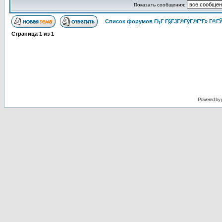
Показать сообщения:
Список форумов ГђГ Г§ГЈГ®ГўГ®Г°Г» Г®ГЎ
Страница
1
из
1
Powered by