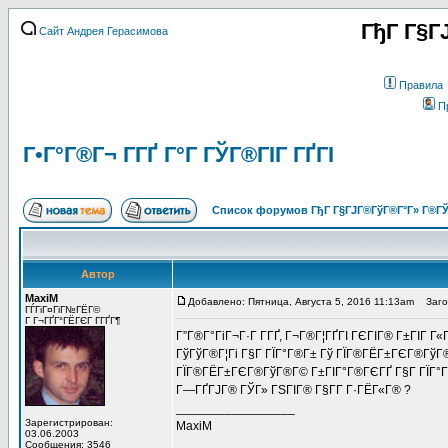
ГђГ Г§Г
Сайт Андрея Герасимова
Правила
П
Г•Г°Г®Г¬ Г­ГҐ Г°Г ГЎГ®ГІГ ГҐГІ
Список форумов ГђГ Г§ГЈГ®ГўГ®Г°Г» Г®ГЎ
Автор
MaxiM
Добавлено: Пятница, Августа 5, 2016 11:13am
Заголо
ГЃГіГ¤ГіГ№ГЁГ©
Г Г¬ГҐГ°ГЁГЄГ Г­ГҐГ¶
Г”Г®Г°ГіГ¬Г·Г Г­ГҐ, Г¬Г®Г¦ГҐГІ ГЄГІГ® Г±ГІГ Г
ГўГўГ®Г¦Гі Г§Г ГЇГ°Г®Г± Гў ГЇГ®ГЁГ±ГЄГ®ГўГ®Г
ГЇГ®ГЁГ±ГЄГ®ГўГ®Г© Г±ГІГ°Г®ГЄГҐ Г§Г ГЇГ°Г®Г
Г—ГҐГЈГ® ГЎГ» ГЅГІГ® Г§Г­Г Г·ГЁГ«Г® ?
_________________
Зарегистрирован:
MaxiM
03.06.2003
Сообщения: 3546