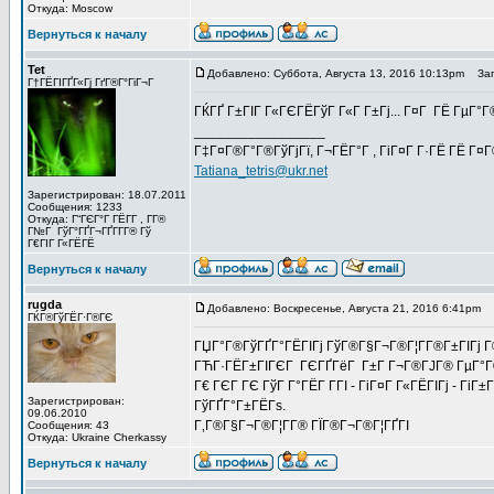
Откуда: Moscow
Вернуться к началу
Tet
Добавлено: Суббота, Августа 13, 2016 10:13pm
Заго
Г†ГЁГІГҐГ«Гј ГґГ®Г°ГіГ¬Г
ГЌГҐ Г±ГІГ Г«ГЄГЁГўГ Г«Г Г±Гј... Г¤Г ГЁ ГµГ°Г
_________________
Г‡Г¤Г®Г°Г®ГўГјГї, Г¬ГЁГ°Г , ГіГ¤Г Г·ГЁ ГЁ Г¤
Tatiana_tetris@ukr.net
Зарегистрирован: 18.07.2011
Сообщения: 1233
Откуда: Г“ГЄГ°Г ГЁГ­Г , Г­Г®
Г№Г ГўГ°ГҐГ¬ГҐГ­Г­Г® Гў
Г€ГІГ Г«ГЁГЁ
Вернуться к началу
rugda
Добавлено: Воскресенье, Августа 21, 2016 6:41pm
З
ГЌГ®ГўГЁГ·Г®ГЄ
ГЏГ°Г®ГўГҐГ°ГЁГІГј ГўГ®Г§Г¬Г®Г¦Г­Г®Г±ГІГј Г
ГЋГ·ГЁГ±ГІГЄГ ГЄГҐГёГ Г±Г Г¬Г®ГЈГ® ГµГ°Г®Г¬Г
Г€ ГЄГ ГЄ ГўГ Г°ГЁГ Г­ГІ - ГіГ¤Г Г«ГЁГІГј - Гі
Зарегистрирован:
ГўГҐГ°Г±ГЁГѕ.
09.06.2010
Г‚Г®Г§Г¬Г®Г¦Г­Г® ГЇГ®Г¬Г®Г¦ГҐГІ
Сообщения: 43
Откуда: Ukraine Cherkassy
Вернуться к началу