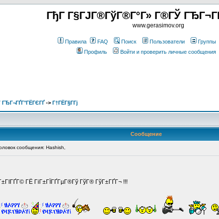
ГђГ Г§ГЈГ®ГўГ®Г°Г» Г®ГЎ ГЂГ¬Г
www.gerasimov.org
Правила
FAQ
Поиск
Пользователи
Группы
Профиль
Войти и проверить личные сообщения
 ГЂГ¬ГҐГ°ГЁГЄГҐ
->
Г†ГЁГ§Г­Гј
Сообщение
ловок сообщения: Hashish,
®Г±ГІГҐГ© ГЁ ГіГ±ГЇГҐГµГ®Гў ГўГ® ГўГ±ГҐГ¬ !!!