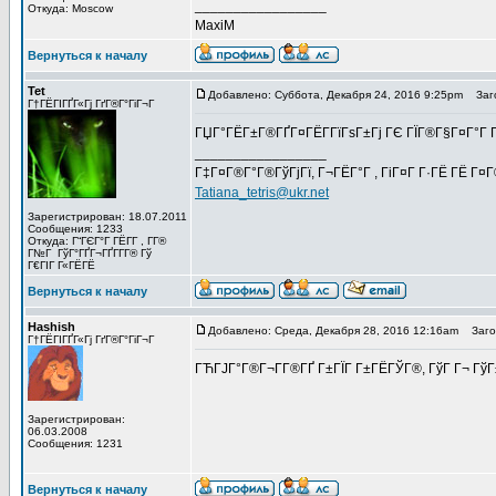
_________________
Откуда: Moscow
MaxiM
Вернуться к началу
Tet
Добавлено: Суббота, Декабря 24, 2016 9:25pm
Заго
Г†ГЁГІГҐГ«Гј ГґГ®Г°ГіГ¬Г
ГЏГ°ГЁГ±Г®ГҐГ¤ГЁГ­ГїГѕГ±Гј ГЄ ГЇГ®Г§Г¤Г°Г Г
_________________
Г‡Г¤Г®Г°Г®ГўГјГї, Г¬ГЁГ°Г , ГіГ¤Г Г·ГЁ ГЁ Г¤
Tatiana_tetris@ukr.net
Зарегистрирован: 18.07.2011
Сообщения: 1233
Откуда: Г“ГЄГ°Г ГЁГ­Г , Г­Г®
Г№Г ГўГ°ГҐГ¬ГҐГ­Г­Г® Гў
Г€ГІГ Г«ГЁГЁ
Вернуться к началу
Hashish
Добавлено: Среда, Декабря 28, 2016 12:16am
Загол
Г†ГЁГІГҐГ«Гј ГґГ®Г°ГіГ¬Г
ГЋГЈГ°Г®Г¬Г­Г®ГҐ Г±ГЇГ Г±ГЁГЎГ®, ГўГ Г¬ ГўГ±
Зарегистрирован:
06.03.2008
Сообщения: 1231
Вернуться к началу