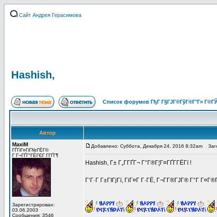
Сайт Андрея Герасимова
Hashish,
Список форумов ГђГ Г§ГЈГ®ГўГ®Г°Г» Г®ГЎ
Автор
MaxiM
Добавлено: Суббота, Декабря 24, 2016 8:32am
Заго
ГЃГіГ¤ГіГ№ГЁГ©
Г Г¬ГҐГ°ГЁГЄГ Г­ГҐГ¶
Hashish, Г± Г„Г­ГҐГ¬ Г°Г®Г¦Г¤ГҐГ­ГЁГї !
Г‘Г·Г Г±ГІГјГї, ГіГ¤Г Г·ГЁ, Г¬Г­Г®ГЈГ® Г°Г Г¤Г
Зарегистрирован:
03.06.2003
Сообщения: 3546