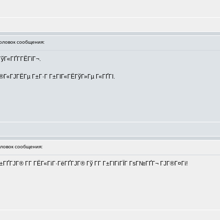
ловок сообщения:
ўГ«ГҐГ­ГЁГїГ¬.
Г®Г«ГЈГЁГµ Г±Г·Г Г±ГІГ«ГЁГўГ»Гµ Г«ГҐГІ.
овок сообщения:
ГҐГЈГ® Г­Г ГЁГ«ГіГ·ГёГҐГЈГ® Гў Г­Г Г±ГІГіГЇГ ГѕГ№ГҐГ¬ ГЈГ®Г¤Гі!