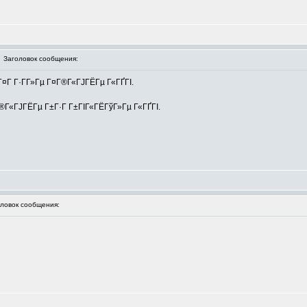
Заголовок сообщения:
¤Г Г·Г­Г»Гµ Г¤Г®Г«ГЈГЁГµ Г«ГҐГІ.
Г®Г«ГЈГЁГµ Г±Г·Г Г±ГІГ«ГЁГўГ»Гµ Г«ГҐГІ.
овок сообщения: