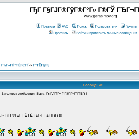
ГђГ Г§ГЈГ®ГўГ®Г°Г» Г®ГЎ ГЂГ¬Г
www.gerasimov.org
Правила
FAQ
Поиск
Пользователи
Группы
Профиль
Войти и проверить личные сообщения
 ГЂГ¬ГҐГ°ГЁГЄГҐ
->
Г†ГЁГ§Г­Гј
Сообщение
Заголовок сообщения: Slava, Г± Г„Г­ГҐГ¬ Г°Г®Г¦Г¤ГҐГ­ГЁГї !
«ГјГ­Г®Г±ГІГЁ ГЁ Г±Г·Г Г±ГІГјГї !!!