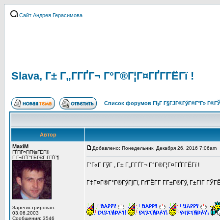
Сайт Андрея Герасимова
Slava, Г± Г„Г­ГҐГ¬ Г°Г®Г¦Г¤ГҐГ­ГЁГї !
Список форумов ГђГ Г§ГЈГ®ГўГ®Г°Г» Г®ГЎ
Автор
MaxiM
Добавлено: Понедельник, Декабря 26, 2016 7:06am
ГЃГіГ¤ГіГ№ГЁГ©
Г Г¬ГҐГ°ГЁГЄГ Г­ГҐГ¶
Г‘Г«Г ГўГ , Г± Г„Г­ГҐГ¬ Г°Г®Г¦Г¤ГҐГ­ГЁГї !
Г‡Г¤Г®Г°Г®ГўГјГї, ГґГЁГ­Г Г­Г±Г®Гў, Г±ГІГ ГЎГЁГ
Зарегистрирован:
03.06.2003
Сообщения: 3546