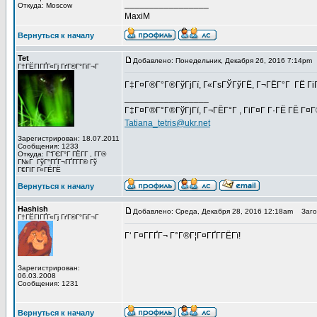
_________________
Откуда: Moscow
MaxiM
Вернуться к началу
Tet
Добавлено: Понедельник, Декабря 26, 2016 7:14pm
Г†ГЁГІГҐГ«Гј ГґГ®Г°ГіГ¬Г
Г‡Г¤Г®Г°Г®ГўГјГї, Г«ГѕГЎГўГЁ, Г¬ГЁГ°Г ГЁ ГіГ
_________________
Г‡Г¤Г®Г°Г®ГўГјГї, Г¬ГЁГ°Г , ГіГ¤Г Г·ГЁ ГЁ Г¤
Tatiana_tetris@ukr.net
Зарегистрирован: 18.07.2011
Сообщения: 1233
Откуда: Г“ГЄГ°Г ГЁГ­Г , Г­Г®
Г№Г ГўГ°ГҐГ¬ГҐГ­Г­Г® Гў
Г€ГІГ Г«ГЁГЁ
Вернуться к началу
Hashish
Добавлено: Среда, Декабря 28, 2016 12:18am
Загол
Г†ГЁГІГҐГ«Гј ГґГ®Г°ГіГ¬Г
Г‘ Г¤Г­ГҐГ¬ Г°Г®Г¦Г¤ГҐГ­ГЁГї!
Зарегистрирован:
06.03.2008
Сообщения: 1231
Вернуться к началу