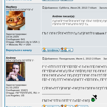
MaxNero
Добавлено: Суббота, Июня 29, 2013 7:44am
Заголо
Г†ГЁГІГҐГ«Гј ГґГ®Г°ГіГ¬Г
Andrew писал(а):
ГЏГ®ГЇГ°Г®ГЎГіГ©ГІГҐ Г§Г ГЇГ«Г ГІГЁГІГј Г
ГЅГІГ® ГЇГ°Г®Г±ГІГ® ГіГ¦Г Г±.
ГЂ Г·ГІГ® ГЎГіГ¤ГҐГІ? Гџ Г±ГўГ®ГҐГ© tdbank Г
Зарегистрирован:
19.04.2005
Сообщения: 641
Откуда: Different city in USA :)
-> Moscow, RU -> USA
Вернуться к началу
Andrew
Добавлено: Понедельник, Июля 1, 2013 2:05am
Заго
ГѓГ«Г ГўГ­Г»Г© ГІГ°ГҐГЇГ Г·
Г“ Г¬ГҐГ­Гї Г­ГҐ ГЇГ°ГЁГ­ГЁГ¬Г Г«Г® Г­ГЁ Г®Г¤Г
ГЇГ°ГЁГёГ«Г®Г±Гј ГЇГ«Г ГІГЁГІГј ГЄГ ГЄ-ГІГ® Г·
ГІГ® Г®ГІГ±Г»Г«Г ГІГј (ГіГ¦ГҐ ГІГ®Г·Г­Г® Г­ГҐ 
ГЁГ¬Г ГІГј Г­ГҐ Г¤Г®Г«ГјГёГҐ Г¬ГЁГ­ГіГІГ», ГЇ
Зарегистрирован:
01.03.2003
Г‚ГЇГ®Г«Г­ГҐ ГўГ®Г§Г¬Г®Г¦Г­Г® ГЅГІГ® ГіГ¦ГҐ ГЁ
Сообщения: 10421
_________________
Откуда: Г€Г°ГЄГіГІГ±ГЄ, RU ->
Los Angeles, US
ГЂГ­Г¤Г°ГҐГ© ГѓГҐГ°Г Г±ГЁГ¬Г®Гў