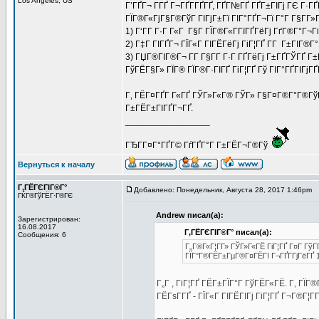
Los Angeles, US
Г’ГҐГ¬ Г­ГҐ Г¬ГҐГ­ГҐГҐ, ГҐГ№ГҐ ГҐГ±ГІГј ГЄ Г·Г
ГЇГ®Г«ГјГ§Г®ГўГ ГІГјГ±Гї ГІГ°ГҐГ¬Гї Г°Г Г§Г­Г
1) Г‘Г­Г Г·Г Г«Г Г§Г ГЇГ®Г«Г­ГїГҐГёГј ГґГ®Г°Г¬
2) Г‡Г ГІГҐГ¬ ГЇГ«Г ГІГЁГёГј ГіГ¦ГҐ Г­Г Г±ГІГ®Г
3) ГЏГ®ГІГ®Г¬ Г­Г Г§Г­Г Г·Г ГҐГёГј Г±ГҐГЎГҐ 
ГўГЁГ§Г» ГЇГ® ГЇГ®Г·ГІГҐ ГіГ¦ГҐ Гў ГІГ°ГҐГІГјГ
Г‚ ГЁГ¤ГҐГ Г«ГҐ ГЎГ»Г«Г® ГЎГ» Г§Г¤Г®Г°Г®ГўГ
Г±ГЁГ±ГІГҐГ¬ГҐ.
_________________
ГЂГ­Г¤Г°ГҐГ© ГѓГҐГ°Г Г±ГЁГ¬Г®Гў
Вернуться к началу
Г‚ГЁГЄГІГ®Г°
Добавлено: Понедельник, Августа 28, 2017 1:46pm
З
ГЌГ®ГўГЁГ·Г®ГЄ
Andrew писал(а):
Зарегистрирован:
16.08.2017
Г‚ГЁГЄГІГ®Г° писал(а):
Сообщения: 6
Г„Г®Г«Г¦Г­Г» ГЎГ»Г«ГЁ ГіГ¦ГҐ Г¤Г ГўГ­
ГЇГ°Г®ГЁГ±ГµГ®Г¤ГЁГІ Г¬ГҐГ­ГјГёГҐ 1
Г„Г , ГіГ¦ГҐ ГЁГ±ГЇГ°Г ГўГЁГ«ГЁ. Г‚ Г
ГЁГѕГ­ГҐ - ГЇГ«Г ГІГЁГІГј ГіГ¦ГҐ Г¬Г®Г¦Г­