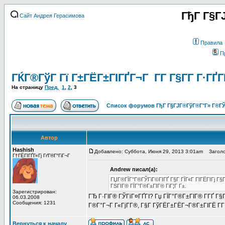
ГђГ Г§Г
Сайт Андрея Герасимова
Правила
П
ГЌГ®ГўГ Гї Г±ГЁГ±ГІГҐГ¬Г Г­Г Г§Г­Г Г·ГҐ
На страницу
Пред.
1
,
2
,
3
Список форумов ГђГ Г§ГЈГ®ГўГ®Г°Г» Г®ГЎ
Автор
Hashish
Добавлено: Суббота, Июня 29, 2013 3:01am
Заголо
Г†ГЁГІГҐГ«Гј ГґГ®Г°ГіГ¬Г
Andrew писал(а):
ГЏГ®ГЇГ°Г®ГЎГіГ©ГІГҐ Г§Г ГЇГ«Г ГІГЁГІГј Г
ГЅГІГ® ГЇГ°Г®Г±ГІГ® ГіГ¦Г Г±.
Зарегистрирован:
ГЂ Г·ГІГ® ГЎГіГ¤ГҐГІ? Гџ ГЇГ°Г®Г±ГІГ® Г­ГҐ Г§
06.03.2008
Сообщения: 1231
Г®Г°Г¬Г Г«ГјГ­Г®, Г§Г ГўГЁГ±ГЁГ¬Г®Г±ГІГЁ Г­Г
Вернуться к началу