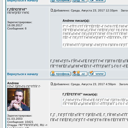
Вернуться к началу
Г‚ГЁГЄГІГ®Г°
Добавлено: Среда, Августа 23, 2017 12:33pm
Загол
ГЌГ®ГўГЁГ·Г®ГЄ
Andrew писал(а):
Зарегистрирован:
16.08.2017
Г“ Г¬ГҐГ­Гї Г­ГҐ ГЇГ°ГЁГ­ГЁГ¬Г Г«Г® Г­ГЁ Г®Г
Сообщения: 6
ГЇГ°ГЁГёГ«Г®Г±Гј ГЇГ«Г ГІГЁГІГј ГЄГ ГЄ-ГІГ® 
Г®ГІГ±Г»Г«Г ГІГј (ГіГ¦ГҐ ГІГ®Г·Г­Г® Г­ГҐ ГЇГ
ГЁГ¬Г ГІГј Г­ГҐ Г¤Г®Г«ГјГёГҐ Г¬ГЁГ­ГіГІГ», Г
Г‚ГЇГ®Г«Г­ГҐ ГўГ®Г§Г¬Г®Г¦Г­Г® ГЅГІГ® ГіГ¦ГҐ 
Г„Г®Г«Г¦Г­Г» ГЎГ»Г«ГЁ ГіГ¦ГҐ Г¤Г ГўГ­Г® ГЁГ±ГЇГ
ГЇГ°Г®ГЁГ±ГµГ®Г¤ГЁГІ Г¬ГҐГ­ГјГёГҐ 1-Г© Г¬ГЁГ
Вернуться к началу
Andrew
Добавлено: Среда, Августа 23, 2017 4:59pm
Заголо
ГѓГ«Г ГўГ­Г»Г© ГІГ°ГҐГЇГ Г·
Г‚ГЁГЄГІГ®Г° писал(а):
Г„Г®Г«Г¦Г­Г» ГЎГ»Г«ГЁ ГіГ¦ГҐ Г¤Г ГўГ­Г® ГЁГ±Г
ГЇГ°Г®ГЁГ±ГµГ®Г¤ГЁГІ Г¬ГҐГ­ГјГёГҐ 1-Г© Г¬ГЁ
Г„Г , ГіГ¦ГҐ ГЁГ±ГЇГ°Г ГўГЁГ«ГЁ. Г‚ ГЇГ®Г±Г«Г
Зарегистрирован:
01.03.2003
ГЇГ«Г ГІГЁГІГј ГіГ¦ГҐ Г¬Г®Г¦Г­Г® ГЇГ® ГЁГ­ГІГҐГ°Г
Сообщения: 10421
Откуда: Г€Г°ГЄГіГІГ±ГЄ, RU ->