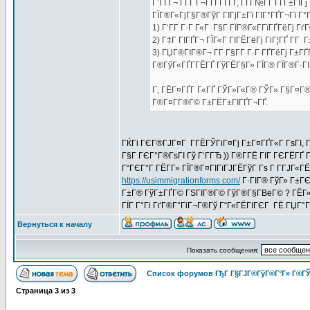
Г’ГҐГ¬ Г­ГҐ Г¬ГҐГ­ГҐГҐ, ГҐГ№ГҐ ГҐГ±ГІГ
ГЇГ®Г«ГјГ§Г®ГўГ ГІГјГ±Гї ГІГ°ГҐГ¬Гї Г°
1) Г‘Г­Г Г·Г Г«Г Г§Г ГЇГ®Г«Г­ГїГҐГёГј Г
2) Г‡Г ГІГҐГ¬ ГЇГ«Г ГІГЁГёГј ГіГ¦ГҐ Г­Г
3) ГЏГ®ГІГ®Г¬ Г­Г Г§Г­Г Г·Г ГҐГёГј Г±
Г®ГўГ«ГҐГ­ГЁГҐ ГўГЁГ§Г» ГЇГ® ГЇГ®Г·ГІГ
Г‚ ГЁГ¤ГҐГ Г«ГҐ ГЎГ»Г«Г® ГЎГ» Г§Г¤Г®
Г®Г¤Г­Г®Г© Г±ГЁГ±ГІГҐГ¬ГҐ.
ГЌГі ГЄГ®ГЈГ¤Г Г­ГЁГЎГіГ¤Гј Г±Г¤ГҐГ«Г ГѕГІ,
Г§Г ГЄГ°Г®ГѕГІ Гў Г‘ГГЂ )) Г®Г­ГЁ ГІГ ГЄГЁГҐ Г
Г“ГЄГ°Г ГЁГ­Г» ГЇГ®Г¤ГІГїГЈГЁГўГ Гѕ Г Г­ГЈГ«
https://usimmigrationforms.com/
Г·ГІГ® ГўГ» Г±ГЄ
Г±Г® ГўГ±ГҐГ© ГЅГІГ®Г© ГўГ®Г§Г­ВёГ© ? ГЁГ«Г
ГЇГ Г°Гі ГґГ®Г°ГіГ¬Г®Гў Г“Г«ГЁГІГЄГ ГЁ ГЏГ°ГЁГў
Вернуться к началу
Показать сообщения:
Список форумов ГђГ Г§ГЈГ®ГўГ®Г°Г» Г®ГЎ
Страница
3
из
3