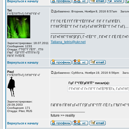
Вернуться к началу
Tet
Добавлено: Вторник, Ноября 8, 2016 8:57am
Заголо
Г†ГЁГІГҐГ«Гј ГґГ®Г°ГіГ¬Г
Г’Г ГЄ ГЁ Г­ГҐ ГЇГ°ГЁГ­ГїГ«Г ГіГ·Г Г±ГІГЁГї.
Г‘Г®ГЎГЁГ°Г Г«Г Г±Гј-Г±Г®ГЎГЁГ°Г Г«Г Г±Гј....
_________________
Г‡Г¤Г®Г°Г®ГўГјГї, Г¬ГЁГ°Г , ГіГ¤Г Г·ГЁ ГЁ Г¤
Tatiana_tetris@ukr.net
Зарегистрирован: 18.07.2011
Сообщения: 1233
Откуда: Г“ГЄГ°Г ГЁГ­Г , Г­Г®
Г№Г ГўГ°ГҐГ¬ГҐГ­Г­Г® Гў
Г€ГІГ Г«ГЁГЁ
Вернуться к началу
Paul
Добавлено: Суббота, Ноября 19, 2016 6:56pm
Загол
Г†ГЁГІГҐГ«Гј ГґГ®Г°ГіГ¬Г
ГџГ­ Г”ГЁГµГІГҐГ° писал(а):
Г‘Г«Г®Г¬Г Г« ГІГ°Г Г¤ГЁГ¶ГЁГѕ, Г±Г«Г®Г¦ГЁ
Зарегистрирован:
29.09.2003
ГќГІГ® ГЇГ®Г±Г«ГҐ ГўГ±ГІГ°ГҐГ·ГЁ Г± ГЂГ­Г¤Г
Сообщения: 171
_________________
Откуда: Piter, RUS
future >> reality
Вернуться к началу