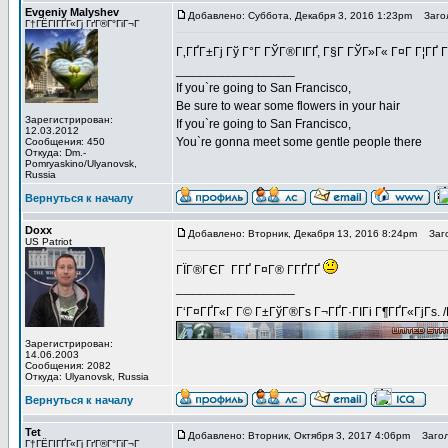
Evgeniy Malyshev
Добавлено: Суббота, Декабря 3, 2016 1:23pm
Загол
Г†ГЁГІГҐГ«Гј ГґГ®Г°ГіГ¬Г
Г‚ГҐГ±Гј Гў Г°Г ГЎГ®ГІГҐ, Г§Г ГЎГ»Г« Г¤Г Г¦ГҐ 
_________________
If you`re going to San Francisco,
Be sure to wear some flowers in your hair
Зарегистрирован:
If you`re going to San Francisco,
12.03.2012
You`re gonna meet some gentle people there
Сообщения: 450
Откуда: Dm.-
Pomryaskino/Ulyanovsk,
Russia
Вернуться к началу
Doxx
Добавлено: Вторник, Декабря 13, 2016 8:24pm
Заго
US Patriot
ГЇГ®ГЄГ Г­ГҐ Г¤Г® Г­ГҐГҐ
_________________
Г‘Г¤ГҐГ«Г Г© Г±ГўГ®Гѕ Г¬ГҐГ·ГІГі Г¶ГҐГ«ГјГѕ. 
Зарегистрирован:
14.06.2003
Сообщения: 2082
Откуда: Ulyanovsk, Russia
Вернуться к началу
Tet
Добавлено: Вторник, Октября 3, 2017 4:06pm
Загол
Г†ГЁГІГҐГ«Гј ГґГ®Г°ГіГ¬Г