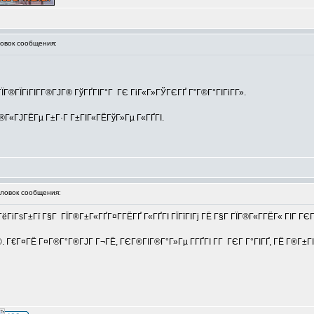
вок сообщения:
 ГЇГ®ГЇГіГІГ­Г®ГЈГ® ГўГҐГІГ°Г ГЄ ГіГ«Г»ГЎГЄГҐ Г”Г®Г°ГІГіГ­Г».
Г®Г«ГЈГЁГµ Г±Г·Г Г±ГІГ«ГЁГўГ»Гµ Г«ГҐГІ.
овок сообщения:
іГѕГ±Гї Г§Г ГЇГ®Г±Г«ГҐГ¤Г­ГЁГҐ Г«ГҐГІ ГЇГїГІГј ГЁ Г§Г ГЇГ®Г«Г­ГЁГ« ГІГ ГЄГЁ Г
©. Г€Г¤ГЁ Г¤Г®Г°Г®ГЈГ Г¬ГЁ, ГЄГ®ГІГ®Г°Г»Гµ Г­ГҐГІ Г­Г ГЄГ Г°ГІГҐ, ГЁ Г®Г±Г