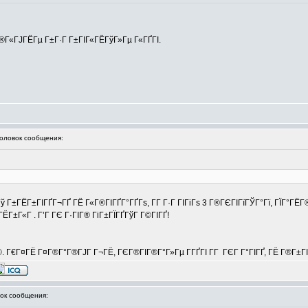
Г®Г«ГЈГЁГµ Г±Г·Г Г±ГІГ«ГЁГўГ»Гµ Г«ГҐГІ.
ловок сообщения:
 Г±ГЁГ±ГІГҐГ¬ГҐ ГЁ Г«Г®ГІГҐГ°ГҐГѕ, Г­Г Г·Г ГІГіГѕ 3 Г®ГЄГІГїГЎГ°Гї, ГЇГ°ГЁ
ЁГ±Г«Г . Г’Г ГЄ Г·ГІГ® ГіГ±ГЇГҐГўГ Г©ГІГҐ!
©. Г€Г¤ГЁ Г¤Г®Г°Г®ГЈГ Г¬ГЁ, ГЄГ®ГІГ®Г°Г»Гµ Г­ГҐГІ Г­Г ГЄГ Г°ГІГҐ, ГЁ Г®Г±Г
к сообщения: