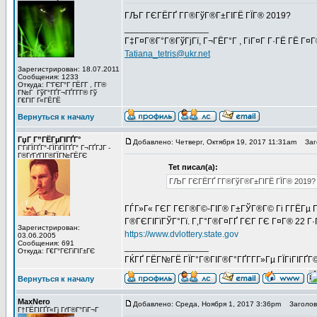
ГЉГ ГЄГЁГҐ Г­Г®ГўГ®Г±ГІГЁ ГЇГ® 2019?
_________________
Г‡Г¤Г®Г°Г®ГўГјГї, Г¬ГЁГ°Г , ГіГ¤Г Г·ГЁ ГЁ Г¤
Tatiana_tetris@ukr.net
Зарегистрирован: 18.07.2011
Сообщения: 1233
Откуда: Г“ГЄГ°Г ГЁГ­Г , Г­Г®
Г№Г ГўГ°ГҐГ¬ГҐГ­Г­Г® Гў
Г€ГІГ Г«ГЁГЁ
Вернуться к началу
ГџГ­ Г”ГЁГµГІГҐГ°
Добавлено: Четверг, Октября 19, 2017 11:31am
Заго
Г‘ГіГЇГҐГ°-ГЇГіГЇГҐГ° Г¬ГҐГЈГ -
Г®ГґГґГІГ®ГЇГ№ГЁГЄ
Tet писал(а):
ГЉГ ГЄГЁГҐ Г­Г®ГўГ®Г±ГІГЁ ГЇГ® 2019?
ГЃГ»Г« ГЄГ ГЄГ®Г©-ГІГ® Г±ГЎГ®Г© Гі Г­ГЁГµ Гў
Г®ГЄГІГїГЎГ°Гї. Г‚Г°Г®Г¤ГҐ ГЄГ ГЄ Г¤Г® 22 Г·Г
Зарегистрирован:
https://www.dvlottery.state.gov
03.06.2005
Сообщения: 691
_________________
Откуда: Г€Г°ГЄГіГІГ±ГЄ
ГЌГҐ ГЁГ№ГЁ ГЇГ°Г®ГІГ®Г°ГҐГ­Г­Г»Гµ ГЇГіГІГҐГ
Вернуться к началу
MaxNero
Добавлено: Среда, Ноября 1, 2017 3:36pm
Заголово
Г†ГЁГІГҐГ«Гј ГґГ®Г°ГіГ¬Г