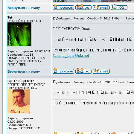
Вернуться к началу
Tet
Добавлено: Четверг, Октября 6, 2016 8:49pm
Заголо
Г†ГЁГІГҐГ«Гј ГґГ®Г°ГіГ¬Г
Г‘ГЇГ Г±ГЁГЎГ®, Doxx.
Г‚Г±ГҐГ¬ ГіГ·Г Г±ГІГ­ГЁГЄГ Г¬: Г­ГЁ ГЇГіГµГ ГЁ
_________________
Г‡Г¤Г®Г°Г®ГўГјГї, Г¬ГЁГ°Г , ГіГ¤Г Г·ГЁ ГЁ Г¤
Зарегистрирован: 18.07.2011
Сообщения: 1233
Tatiana_tetris@ukr.net
Откуда: Г“ГЄГ°Г ГЁГ­Г , Г­Г®
Г№Г ГўГ°ГҐГ¬ГҐГ­Г­Г® Гў
Г€ГІГ Г«ГЁГЁ
Вернуться к началу
ГџГ­ Г”ГЁГµГІГҐГ°
Добавлено: Четверг, Октября 13, 2016 2:16am
Загол
Г‘ГіГЇГҐГ°-ГЇГіГЇГҐГ° Г¬ГҐГЈГ -
Г®ГґГґГІГ®ГЇГ№ГЁГЄ
Г‘Г«Г®Г¬Г Г« ГІГ°Г Г¤ГЁГ¶ГЁГѕ, Г±Г«Г®Г¦ГЁГўГёГ
_________________
ГЌГҐ ГЁГ№ГЁ ГЇГ°Г®ГІГ®Г°ГҐГ­Г­Г»Гµ ГЇГіГІГҐГ
Зарегистрирован:
03.06.2005
Сообщения: 691
Откуда: Г€Г°ГЄГіГІГ±ГЄ