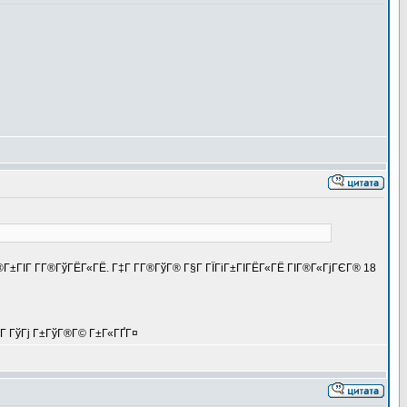
Г®Г±ГІГ Г­Г®ГўГЁГ«ГЁ. Г‡Г Г­Г®ГўГ® Г§Г ГЇГіГ±ГІГЁГ«ГЁ ГІГ®Г«ГјГЄГ® 18
ІГ ГўГј Г±ГўГ®Г© Г±Г«ГҐГ¤