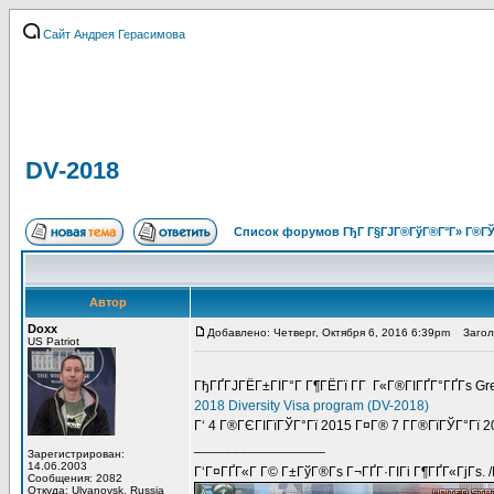
Сайт Андрея Герасимова
DV-2018
Список форумов ГђГ Г§ГЈГ®ГўГ®Г°Г» Г®ГЎ
Автор
Doxx
Добавлено: Четверг, Октября 6, 2016 6:39pm
Заголо
US Patriot
ГђГҐГЈГЁГ±ГІГ°Г Г¶ГЁГї Г­Г Г«Г®ГІГҐГ°ГҐГѕ G
2018 Diversity Visa program (DV-2018)
Г‘ 4 Г®ГЄГІГїГЎГ°Гї 2015 Г¤Г® 7 Г­Г®ГїГЎГ°Гї 20
_________________
Зарегистрирован:
14.06.2003
Г‘Г¤ГҐГ«Г Г© Г±ГўГ®Гѕ Г¬ГҐГ·ГІГі Г¶ГҐГ«ГјГѕ. 
Сообщения: 2082
Откуда: Ulyanovsk, Russia