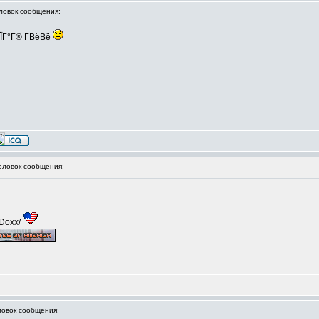
овок сообщения:
ГЇГ°Г® Г­ВёВё
ловок сообщения:
/Doxx/
овок сообщения: