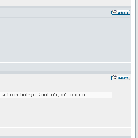
ҐГІГі. Г’ГҐГЇГҐГ°Гј Гї Гў ГІГҐГ¬ГҐ. Г‚Г±ГҐГ¬ ГіГ¤Г Г·ГЁ!