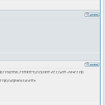
 Г­ГЄГҐГІГі. Г’ГҐГЇГҐГ°Гј Гї Гў ГІГҐГ¬ГҐ. Г‚Г±ГҐГ¬ ГіГ¤Г Г·ГЁ!
ІГ ГўГј Г±ГўГ®Г© Г±Г«ГҐГ¤