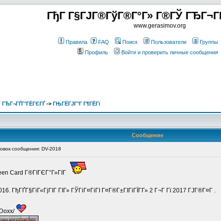
ГђГ Г§ГЈГ®ГўГ®Г°Г» Г®ГЎ ГЂГ¬Г
www.gerasimov.org
Правила
FAQ
Поиск
Пользователи
Группы
Профиль
Войти и проверить личные сообщения
 ГЂГ¬ГҐГ°ГЁГЄГҐ
->
ГЊГЁГЈГ°Г Г¶ГЁГї
Сообщение
вок сообщения: DV-2018
reen Card Г®ГІГЄГ°Г»ГІГ
16. ГђГҐГ§ГіГ«ГјГІГ ГІГ» ГЎГіГ¤ГіГІ Г¤Г®Г±ГІГіГЇГ­Г» 2 Г¬Г Гї 2017 ГЈГ®Г¤Г .
/Doxx/