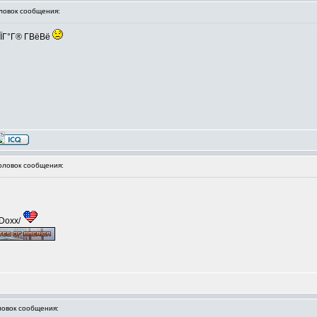
овок сообщения:
ГЇГ°Г® Г­ВёВё
ловок сообщения:
/Doxx/
овок сообщения: