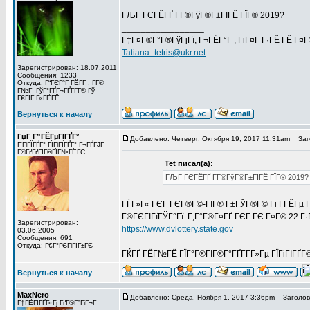
ГЉГ ГЄГЁГҐ Г­Г®ГўГ®Г±ГІГЁ ГЇГ® 2019?
_________________
Г‡Г¤Г®Г°Г®ГўГјГї, Г¬ГЁГ°Г , ГіГ¤Г Г·ГЁ ГЁ Г¤
Tatiana_tetris@ukr.net
Зарегистрирован: 18.07.2011
Сообщения: 1233
Откуда: Г“ГЄГ°Г ГЁГ­Г , Г­Г®
Г№Г ГўГ°ГҐГ¬ГҐГ­Г­Г® Гў
Г€ГІГ Г«ГЁГЁ
Вернуться к началу
ГџГ­ Г”ГЁГµГІГҐГ°
Добавлено: Четверг, Октября 19, 2017 11:31am
Заго
Г‘ГіГЇГҐГ°-ГЇГіГЇГҐГ° Г¬ГҐГЈГ -
Г®ГґГґГІГ®ГЇГ№ГЁГЄ
Tet писал(а):
ГЉГ ГЄГЁГҐ Г­Г®ГўГ®Г±ГІГЁ ГЇГ® 2019?
ГЃГ»Г« ГЄГ ГЄГ®Г©-ГІГ® Г±ГЎГ®Г© Гі Г­ГЁГµ Гў
Г®ГЄГІГїГЎГ°Гї. Г‚Г°Г®Г¤ГҐ ГЄГ ГЄ Г¤Г® 22 Г·Г
Зарегистрирован:
https://www.dvlottery.state.gov
03.06.2005
Сообщения: 691
_________________
Откуда: Г€Г°ГЄГіГІГ±ГЄ
ГЌГҐ ГЁГ№ГЁ ГЇГ°Г®ГІГ®Г°ГҐГ­Г­Г»Гµ ГЇГіГІГҐГ
Вернуться к началу
MaxNero
Добавлено: Среда, Ноября 1, 2017 3:36pm
Заголово
Г†ГЁГІГҐГ«Гј ГґГ®Г°ГіГ¬Г