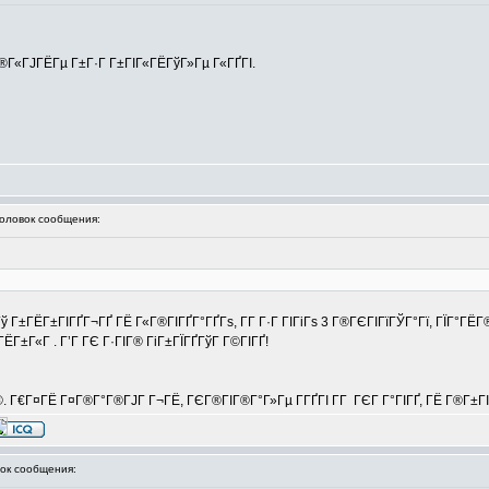
Г®Г«ГЈГЁГµ Г±Г·Г Г±ГІГ«ГЁГўГ»Гµ Г«ГҐГІ.
ловок сообщения:
 Г±ГЁГ±ГІГҐГ¬ГҐ ГЁ Г«Г®ГІГҐГ°ГҐГѕ, Г­Г Г·Г ГІГіГѕ 3 Г®ГЄГІГїГЎГ°Гї, ГЇГ°ГЁ
ЁГ±Г«Г . Г’Г ГЄ Г·ГІГ® ГіГ±ГЇГҐГўГ Г©ГІГҐ!
©. Г€Г¤ГЁ Г¤Г®Г°Г®ГЈГ Г¬ГЁ, ГЄГ®ГІГ®Г°Г»Гµ Г­ГҐГІ Г­Г ГЄГ Г°ГІГҐ, ГЁ Г®Г±Г
к сообщения: