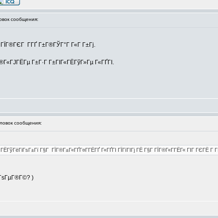
вок сообщения:
 ГЇГ®ГЄГ Г­ГҐ Г±Г®ГЎГ°Г Г«Г Г±Гј.
Г®Г«ГЈГЁГµ Г±Г·Г Г±ГІГ«ГЁГўГ»Гµ Г«ГҐГІ.
овок сообщения:
ГўГёГіГѕГ±Гї Г§Г ГЇГ®Г±Г«ГҐГ¤Г­ГЁГҐ Г«ГҐГІ ГЇГїГІГј ГЁ Г§Г ГЇГ®Г«Г­ГЁГ« ГІГ ГЄГЁ Г Г­ГЄГ
°ГѕГµГ®Г©? )