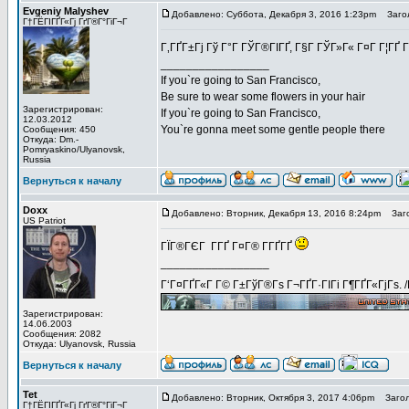
Evgeniy Malyshev
Добавлено: Суббота, Декабря 3, 2016 1:23pm
Загол
Г†ГЁГІГҐГ«Гј ГґГ®Г°ГіГ¬Г
Г‚ГҐГ±Гј Гў Г°Г ГЎГ®ГІГҐ, Г§Г ГЎГ»Г« Г¤Г Г¦ГҐ 
_________________
If you`re going to San Francisco,
Be sure to wear some flowers in your hair
Зарегистрирован:
If you`re going to San Francisco,
12.03.2012
You`re gonna meet some gentle people there
Сообщения: 450
Откуда: Dm.-
Pomryaskino/Ulyanovsk,
Russia
Вернуться к началу
Doxx
Добавлено: Вторник, Декабря 13, 2016 8:24pm
Заго
US Patriot
ГЇГ®ГЄГ Г­ГҐ Г¤Г® Г­ГҐГҐ
_________________
Г‘Г¤ГҐГ«Г Г© Г±ГўГ®Гѕ Г¬ГҐГ·ГІГі Г¶ГҐГ«ГјГѕ. 
Зарегистрирован:
14.06.2003
Сообщения: 2082
Откуда: Ulyanovsk, Russia
Вернуться к началу
Tet
Добавлено: Вторник, Октября 3, 2017 4:06pm
Загол
Г†ГЁГІГҐГ«Гј ГґГ®Г°ГіГ¬Г