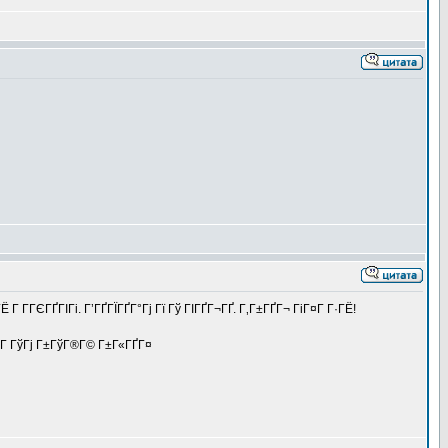
 Г­ГЄГҐГІГі. Г’ГҐГЇГҐГ°Гј Гї Гў ГІГҐГ¬ГҐ. Г‚Г±ГҐГ¬ ГіГ¤Г Г·ГЁ!
ІГ ГўГј Г±ГўГ®Г© Г±Г«ГҐГ¤