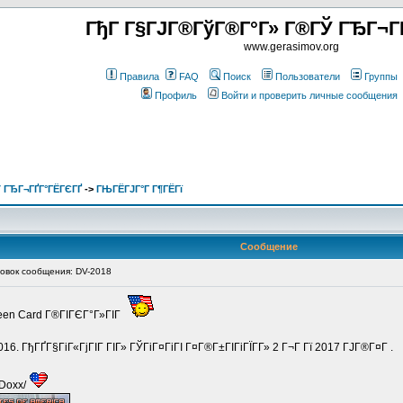
ГђГ Г§ГЈГ®ГўГ®Г°Г» Г®ГЎ ГЂГ¬Г
www.gerasimov.org
Правила
FAQ
Поиск
Пользователи
Группы
Профиль
Войти и проверить личные сообщения
 ГЂГ¬ГҐГ°ГЁГЄГҐ
->
ГЊГЁГЈГ°Г Г¶ГЁГї
Сообщение
вок сообщения: DV-2018
reen Card Г®ГІГЄГ°Г»ГІГ
16. ГђГҐГ§ГіГ«ГјГІГ ГІГ» ГЎГіГ¤ГіГІ Г¤Г®Г±ГІГіГЇГ­Г» 2 Г¬Г Гї 2017 ГЈГ®Г¤Г .
/Doxx/