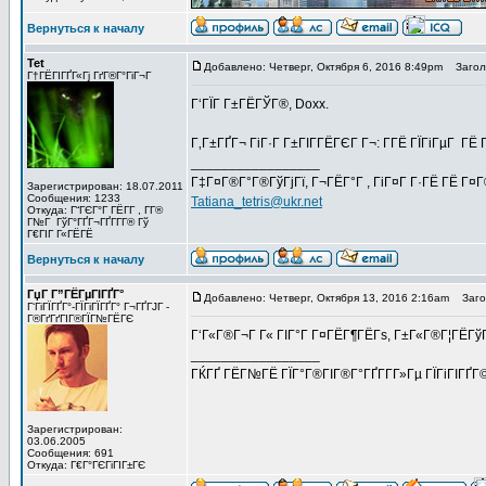
Вернуться к началу
Tet
Добавлено: Четверг, Октября 6, 2016 8:49pm
Заголо
Г†ГЁГІГҐГ«Гј ГґГ®Г°ГіГ¬Г
Г‘ГЇГ Г±ГЁГЎГ®, Doxx.
Г‚Г±ГҐГ¬ ГіГ·Г Г±ГІГ­ГЁГЄГ Г¬: Г­ГЁ ГЇГіГµГ ГЁ
_________________
Г‡Г¤Г®Г°Г®ГўГјГї, Г¬ГЁГ°Г , ГіГ¤Г Г·ГЁ ГЁ Г¤
Зарегистрирован: 18.07.2011
Сообщения: 1233
Tatiana_tetris@ukr.net
Откуда: Г“ГЄГ°Г ГЁГ­Г , Г­Г®
Г№Г ГўГ°ГҐГ¬ГҐГ­Г­Г® Гў
Г€ГІГ Г«ГЁГЁ
Вернуться к началу
ГџГ­ Г”ГЁГµГІГҐГ°
Добавлено: Четверг, Октября 13, 2016 2:16am
Загол
Г‘ГіГЇГҐГ°-ГЇГіГЇГҐГ° Г¬ГҐГЈГ -
Г®ГґГґГІГ®ГЇГ№ГЁГЄ
Г‘Г«Г®Г¬Г Г« ГІГ°Г Г¤ГЁГ¶ГЁГѕ, Г±Г«Г®Г¦ГЁГўГёГ
_________________
ГЌГҐ ГЁГ№ГЁ ГЇГ°Г®ГІГ®Г°ГҐГ­Г­Г»Гµ ГЇГіГІГҐГ
Зарегистрирован:
03.06.2005
Сообщения: 691
Откуда: Г€Г°ГЄГіГІГ±ГЄ