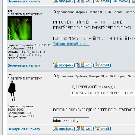
Вернуться к началу
Tet
Добавлено: Вторник, Ноября 8, 2016 8:57am
Заголо
Г†ГЁГІГҐГ«Гј ГґГ®Г°ГіГ¬Г
Г’Г ГЄ ГЁ Г­ГҐ ГЇГ°ГЁГ­ГїГ«Г ГіГ·Г Г±ГІГЁГї.
Г‘Г®ГЎГЁГ°Г Г«Г Г±Гј-Г±Г®ГЎГЁГ°Г Г«Г Г±Гј....
_________________
Г‡Г¤Г®Г°Г®ГўГјГї, Г¬ГЁГ°Г , ГіГ¤Г Г·ГЁ ГЁ Г¤
Tatiana_tetris@ukr.net
Зарегистрирован: 18.07.2011
Сообщения: 1233
Откуда: Г“ГЄГ°Г ГЁГ­Г , Г­Г®
Г№Г ГўГ°ГҐГ¬ГҐГ­Г­Г® Гў
Г€ГІГ Г«ГЁГЁ
Вернуться к началу
Paul
Добавлено: Суббота, Ноября 19, 2016 6:56pm
Загол
Г†ГЁГІГҐГ«Гј ГґГ®Г°ГіГ¬Г
ГџГ­ Г”ГЁГµГІГҐГ° писал(а):
Г‘Г«Г®Г¬Г Г« ГІГ°Г Г¤ГЁГ¶ГЁГѕ, Г±Г«Г®Г¦ГЁ
Зарегистрирован:
29.09.2003
ГќГІГ® ГЇГ®Г±Г«ГҐ ГўГ±ГІГ°ГҐГ·ГЁ Г± ГЂГ­Г¤Г
Сообщения: 171
_________________
Откуда: Piter, RUS
future >> reality
Вернуться к началу