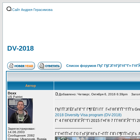
Сайт Андрея Герасимова
DV-2018
Список форумов ГђГ Г§ГЈГ®ГўГ®Г°Г» Г®ГЎ
Автор
Doxx
Добавлено: Четверг, Октября 6, 2016 6:39pm
Заголо
US Patriot
ГђГҐГЈГЁГ±ГІГ°Г Г¶ГЁГї Г­Г Г«Г®ГІГҐГ°ГҐГѕ G
2018 Diversity Visa program (DV-2018)
Г‘ 4 Г®ГЄГІГїГЎГ°Гї 2015 Г¤Г® 7 Г­Г®ГїГЎГ°Гї 20
_________________
Зарегистрирован:
14.06.2003
Г‘Г¤ГҐГ«Г Г© Г±ГўГ®Гѕ Г¬ГҐГ·ГІГі Г¶ГҐГ«ГјГѕ. 
Сообщения: 2082
Откуда: Ulyanovsk, Russia