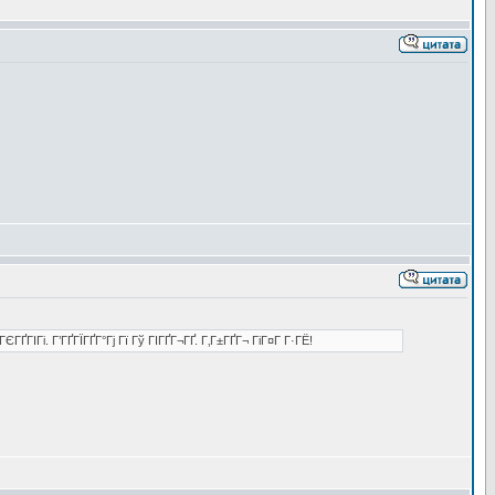
ҐГІГі. Г’ГҐГЇГҐГ°Гј Гї Гў ГІГҐГ¬ГҐ. Г‚Г±ГҐГ¬ ГіГ¤Г Г·ГЁ!