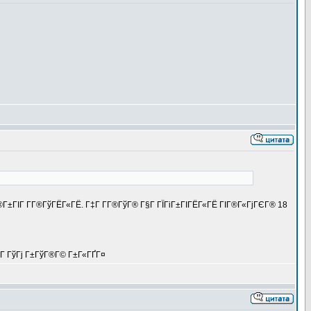
Г®Г±ГІГ Г­Г®ГўГЁГ«ГЁ. Г‡Г Г­Г®ГўГ® Г§Г ГЇГіГ±ГІГЁГ«ГЁ ГІГ®Г«ГјГЄГ® 18
ІГ ГўГј Г±ГўГ®Г© Г±Г«ГҐГ¤