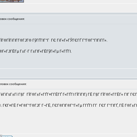
вок сообщения:
 ГЇГ®ГЇГіГІГ­Г®ГЈГ® ГўГҐГІГ°Г ГЄ ГіГ«Г»ГЎГЄГҐ Г”Г®Г°ГІГіГ­Г».
Г®Г«ГЈГЁГµ Г±Г·Г Г±ГІГ«ГЁГўГ»Гµ Г«ГҐГІ.
овок сообщения:
іГѕГ±Гї Г§Г ГЇГ®Г±Г«ГҐГ¤Г­ГЁГҐ Г«ГҐГІ ГЇГїГІГј ГЁ Г§Г ГЇГ®Г«Г­ГЁГ« ГІГ ГЄГЁ Г
©. Г€Г¤ГЁ Г¤Г®Г°Г®ГЈГ Г¬ГЁ, ГЄГ®ГІГ®Г°Г»Гµ Г­ГҐГІ Г­Г ГЄГ Г°ГІГҐ, ГЁ Г®Г±Г