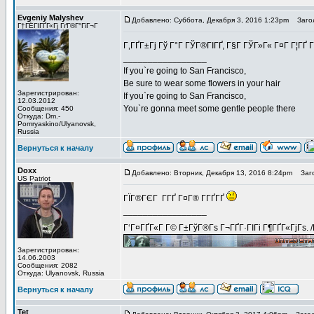
Evgeniy Malyshev
Добавлено: Суббота, Декабря 3, 2016 1:23pm
Загол
Г†ГЁГІГҐГ«Гј ГґГ®Г°ГіГ¬Г
Г‚ГҐГ±Гј Гў Г°Г ГЎГ®ГІГҐ, Г§Г ГЎГ»Г« Г¤Г Г¦ГҐ 
_________________
If you`re going to San Francisco,
Be sure to wear some flowers in your hair
Зарегистрирован:
If you`re going to San Francisco,
12.03.2012
You`re gonna meet some gentle people there
Сообщения: 450
Откуда: Dm.-
Pomryaskino/Ulyanovsk,
Russia
Вернуться к началу
Doxx
Добавлено: Вторник, Декабря 13, 2016 8:24pm
Заго
US Patriot
ГЇГ®ГЄГ Г­ГҐ Г¤Г® Г­ГҐГҐ
_________________
Г‘Г¤ГҐГ«Г Г© Г±ГўГ®Гѕ Г¬ГҐГ·ГІГі Г¶ГҐГ«ГјГѕ. 
Зарегистрирован:
14.06.2003
Сообщения: 2082
Откуда: Ulyanovsk, Russia
Вернуться к началу
Tet