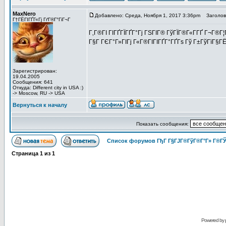
MaxNero
Добавлено: Среда, Ноября 1, 2017 3:36pm
Заголово
Г†ГЁГІГҐГ«Гј ГґГ®Г°ГіГ¬Г
Г‚Г®ГІ ГІГҐГЇГҐГ°Гј ГЅГІГ® ГўГЇГ®Г«Г­ГҐ Г¬Г®Г¦Г
Г§Г ГЄГ°Г»ГІГј Г«Г®ГІГІГҐГ°ГҐГѕ Гў Г±ГўГїГ§ГЁ
Зарегистрирован:
19.04.2005
Сообщения: 641
Откуда: Different city in USA :)
-> Moscow, RU -> USA
Вернуться к началу
Показать сообщения:
Список форумов ГђГ Г§ГЈГ®ГўГ®Г°Г» Г®ГЎ
Страница
1
из
1
Powered by