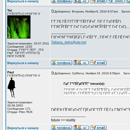
Вернуться к началу
Tet
Добавлено: Вторник, Ноября 8, 2016 8:57am
Заголо
Г†ГЁГІГҐГ«Гј ГґГ®Г°ГіГ¬Г
Г’Г ГЄ ГЁ Г­ГҐ ГЇГ°ГЁГ­ГїГ«Г ГіГ·Г Г±ГІГЁГї.
Г‘Г®ГЎГЁГ°Г Г«Г Г±Гј-Г±Г®ГЎГЁГ°Г Г«Г Г±Гј....
_________________
Г‡Г¤Г®Г°Г®ГўГјГї, Г¬ГЁГ°Г , ГіГ¤Г Г·ГЁ ГЁ Г¤
Tatiana_tetris@ukr.net
Зарегистрирован: 18.07.2011
Сообщения: 1233
Откуда: Г“ГЄГ°Г ГЁГ­Г , Г­Г®
Г№Г ГўГ°ГҐГ¬ГҐГ­Г­Г® Гў
Г€ГІГ Г«ГЁГЁ
Вернуться к началу
Paul
Добавлено: Суббота, Ноября 19, 2016 6:56pm
Загол
Г†ГЁГІГҐГ«Гј ГґГ®Г°ГіГ¬Г
ГџГ­ Г”ГЁГµГІГҐГ° писал(а):
Г‘Г«Г®Г¬Г Г« ГІГ°Г Г¤ГЁГ¶ГЁГѕ, Г±Г«Г®Г¦ГЁГў
ГЄГҐГІГі. Г’ГҐГЇГҐГ°Гј Гї Гў ГІГҐГ¬ГҐ. Г‚Г±ГҐГ¬
Зарегистрирован:
29.09.2003
Сообщения: 171
ГќГІГ® ГЇГ®Г±Г«ГҐ ГўГ±ГІГ°ГҐГ·ГЁ Г± ГЂГ­Г¤Г
Откуда: Piter, RUS
_________________
future >> reality
Вернуться к началу