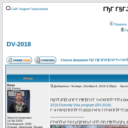
ГђГ Г§Г
Сайт Андрея Герасимова
Правила
П
DV-2018
Список форумов ГђГ Г§ГЈГ®ГўГ®Г°Г» Г®ГЎ
Автор
Doxx
Добавлено: Четверг, Октября 6, 2016 6:39pm
Заголо
US Patriot
ГђГҐГЈГЁГ±ГІГ°Г Г¶ГЁГї Г­Г Г«Г®ГІГҐГ°ГҐГѕ G
2018 Diversity Visa program (DV-2018)
Г‘ 4 Г®ГЄГІГїГЎГ°Гї 2015 Г¤Г® 7 Г­Г®ГїГЎГ°Гї 20
_________________
Зарегистрирован:
14.06.2003
Г‘Г¤ГҐГ«Г Г© Г±ГўГ®Гѕ Г¬ГҐГ·ГІГі Г¶ГҐГ«ГјГѕ. 
Сообщения: 2082
Откуда: Ulyanovsk, Russia