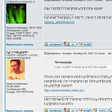
Добавлено: Вторник, Октября 3, 2017 4:06pm
Загол
Г†ГЁГІГҐГ«Гј ГґГ®Г°ГіГ¬Г
ГЉГ ГЄГЁГҐ Г­Г®ГўГ®Г±ГІГЁ ГЇГ® 2019?
_________________
Г‡Г¤Г®Г°Г®ГўГјГї, Г¬ГЁГ°Г , ГіГ¤Г Г·ГЁ ГЁ Г¤
Tatiana_tetris@ukr.net
Зарегистрирован: 18.07.2011
Сообщения: 1233
Откуда: Г“ГЄГ°Г ГЁГ­Г , Г­Г®
Г№Г ГўГ°ГҐГ¬ГҐГ­Г­Г® Гў
Г€ГІГ Г«ГЁГЁ
Вернуться к началу
ГџГ­ Г”ГЁГµГІГҐГ°
Добавлено: Четверг, Октября 19, 2017 11:31am
Заго
Г‘ГіГЇГҐГ°-ГЇГіГЇГҐГ° Г¬ГҐГЈГ -
Г®ГґГґГІГ®ГЇГ№ГЁГЄ
Tet писал(а):
ГЉГ ГЄГЁГҐ Г­Г®ГўГ®Г±ГІГЁ ГЇГ® 2019?
ГЃГ»Г« ГЄГ ГЄГ®Г©-ГІГ® Г±ГЎГ®Г© Гі Г­ГЁГµ Гў 
Г®ГўГЁГ«ГЁ. Г‡Г Г­Г®ГўГ® Г§Г ГЇГіГ±ГІГЁГ«ГЁ 
Зарегистрирован:
ГіГ±ГЇГҐГўГ Г©ГІГҐ!
03.06.2005
Сообщения: 691
https://www.dvlottery.state.gov
Откуда: Г€Г°ГЄГіГІГ±ГЄ
_________________
ГЌГҐ ГЁГ№ГЁ ГЇГ°Г®ГІГ®Г°ГҐГ­Г­Г»Гµ ГЇГіГІГҐГ©
Г±ГўГ®Г© Г±Г«ГҐГ¤
Вернуться к началу