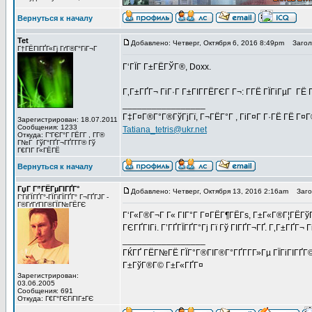
Вернуться к началу
Tet
Добавлено: Четверг, Октября 6, 2016 8:49pm
Заголо
Г†ГЁГІГҐГ«Гј ГґГ®Г°ГіГ¬Г
Г‘ГЇГ Г±ГЁГЎГ®, Doxx.
Г‚Г±ГҐГ¬ ГіГ·Г Г±ГІГ­ГЁГЄГ Г¬: Г­ГЁ ГЇГіГµГ ГЁ
_________________
Г‡Г¤Г®Г°Г®ГўГјГї, Г¬ГЁГ°Г , ГіГ¤Г Г·ГЁ ГЁ Г¤
Зарегистрирован: 18.07.2011
Сообщения: 1233
Tatiana_tetris@ukr.net
Откуда: Г“ГЄГ°Г ГЁГ­Г , Г­Г®
Г№Г ГўГ°ГҐГ¬ГҐГ­Г­Г® Гў
Г€ГІГ Г«ГЁГЁ
Вернуться к началу
ГџГ­ Г”ГЁГµГІГҐГ°
Добавлено: Четверг, Октября 13, 2016 2:16am
Загол
Г‘ГіГЇГҐГ°-ГЇГіГЇГҐГ° Г¬ГҐГЈГ -
Г®ГґГґГІГ®ГЇГ№ГЁГЄ
Г‘Г«Г®Г¬Г Г« ГІГ°Г Г¤ГЁГ¶ГЁГѕ, Г±Г«Г®Г¦ГЁГўГё
ГЄГҐГІГі. Г’ГҐГЇГҐГ°Гј Гї Гў ГІГҐГ¬ГҐ. Г‚Г±ГҐГ¬ Г
_________________
ГЌГҐ ГЁГ№ГЁ ГЇГ°Г®ГІГ®Г°ГҐГ­Г­Г»Гµ ГЇГіГІГҐГ©
Г±ГўГ®Г© Г±Г«ГҐГ¤
Зарегистрирован:
03.06.2005
Сообщения: 691
Откуда: Г€Г°ГЄГіГІГ±ГЄ