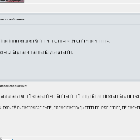
вок сообщения:
 ГЇГ®ГЇГіГІГ­Г®ГЈГ® ГўГҐГІГ°Г ГЄ ГіГ«Г»ГЎГЄГҐ Г”Г®Г°ГІГіГ­Г».
Г®Г«ГЈГЁГµ Г±Г·Г Г±ГІГ«ГЁГўГ»Гµ Г«ГҐГІ.
овок сообщения:
іГѕГ±Гї Г§Г ГЇГ®Г±Г«ГҐГ¤Г­ГЁГҐ Г«ГҐГІ ГЇГїГІГј ГЁ Г§Г ГЇГ®Г«Г­ГЁГ« ГІГ ГЄГЁ Г
©. Г€Г¤ГЁ Г¤Г®Г°Г®ГЈГ Г¬ГЁ, ГЄГ®ГІГ®Г°Г»Гµ Г­ГҐГІ Г­Г ГЄГ Г°ГІГҐ, ГЁ Г®Г±Г