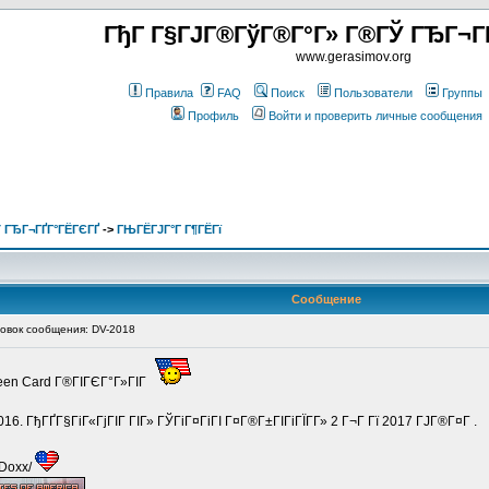
ГђГ Г§ГЈГ®ГўГ®Г°Г» Г®ГЎ ГЂГ¬Г
www.gerasimov.org
Правила
FAQ
Поиск
Пользователи
Группы
Профиль
Войти и проверить личные сообщения
 ГЂГ¬ГҐГ°ГЁГЄГҐ
->
ГЊГЁГЈГ°Г Г¶ГЁГї
Сообщение
вок сообщения: DV-2018
reen Card Г®ГІГЄГ°Г»ГІГ
16. ГђГҐГ§ГіГ«ГјГІГ ГІГ» ГЎГіГ¤ГіГІ Г¤Г®Г±ГІГіГЇГ­Г» 2 Г¬Г Гї 2017 ГЈГ®Г¤Г .
/Doxx/