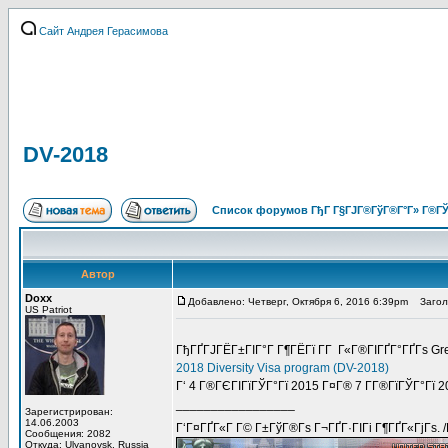
Сайт Андрея Герасимова
DV-2018
Список форумов ГђГ Г§ГЈГ®ГўГ®Г°Г» Г®ГЎ
Автор
Doxx
Добавлено: Четверг, Октября 6, 2016 6:39pm
Заголо
US Patriot
ГђГҐГЈГЁГ±ГІГ°Г Г¶ГЁГї Г­Г Г«Г®ГІГҐГ°ГҐГѕ G
2018 Diversity Visa program (DV-2018)
Г‘ 4 Г®ГЄГІГїГЎГ°Гї 2015 Г¤Г® 7 Г­Г®ГїГЎГ°Гї 20
_________________
Зарегистрирован:
14.06.2003
Г‘Г¤ГҐГ«Г Г© Г±ГўГ®Гѕ Г¬ГҐГ·ГІГі Г¶ГҐГ«ГјГѕ. 
Сообщения: 2082
Откуда: Ulyanovsk, Russia