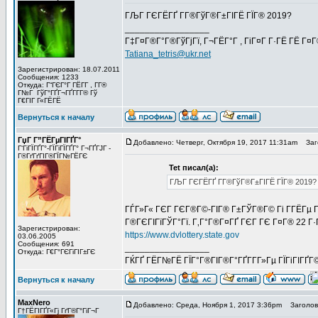
ГЉГ ГЄГЁГҐ Г­Г®ГўГ®Г±ГІГЁ ГЇГ® 2019?
_________________
Г‡Г¤Г®Г°Г®ГўГјГї, Г¬ГЁГ°Г , ГіГ¤Г Г·ГЁ ГЁ Г¤
Tatiana_tetris@ukr.net
Зарегистрирован: 18.07.2011
Сообщения: 1233
Откуда: Г“ГЄГ°Г ГЁГ­Г , Г­Г®
Г№Г ГўГ°ГҐГ¬ГҐГ­Г­Г® Гў
Г€ГІГ Г«ГЁГЁ
Вернуться к началу
ГџГ­ Г”ГЁГµГІГҐГ°
Добавлено: Четверг, Октября 19, 2017 11:31am
Заго
Г‘ГіГЇГҐГ°-ГЇГіГЇГҐГ° Г¬ГҐГЈГ -
Г®ГґГґГІГ®ГЇГ№ГЁГЄ
Tet писал(а):
ГЉГ ГЄГЁГҐ Г­Г®ГўГ®Г±ГІГЁ ГЇГ® 2019?
ГЃГ»Г« ГЄГ ГЄГ®Г©-ГІГ® Г±ГЎГ®Г© Гі Г­ГЁГµ Гў
Г®ГЄГІГїГЎГ°Гї. Г‚Г°Г®Г¤ГҐ ГЄГ ГЄ Г¤Г® 22 Г·Г
Зарегистрирован:
https://www.dvlottery.state.gov
03.06.2005
Сообщения: 691
_________________
Откуда: Г€Г°ГЄГіГІГ±ГЄ
ГЌГҐ ГЁГ№ГЁ ГЇГ°Г®ГІГ®Г°ГҐГ­Г­Г»Гµ ГЇГіГІГҐГ
Вернуться к началу
MaxNero
Добавлено: Среда, Ноября 1, 2017 3:36pm
Заголово
Г†ГЁГІГҐГ«Гј ГґГ®Г°ГіГ¬Г