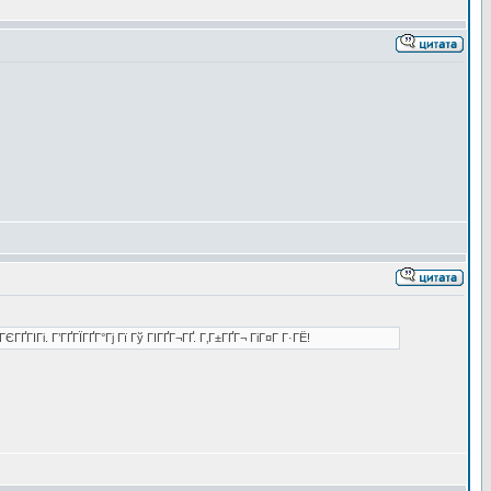
ҐГІГі. Г’ГҐГЇГҐГ°Гј Гї Гў ГІГҐГ¬ГҐ. Г‚Г±ГҐГ¬ ГіГ¤Г Г·ГЁ!