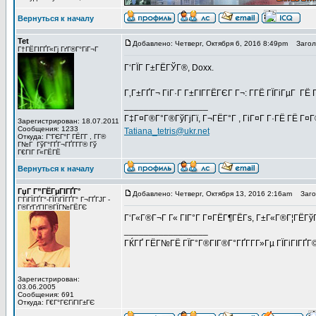
Вернуться к началу
Tet
Добавлено: Четверг, Октября 6, 2016 8:49pm
Заголо
Г†ГЁГІГҐГ«Гј ГґГ®Г°ГіГ¬Г
Г‘ГЇГ Г±ГЁГЎГ®, Doxx.
Г‚Г±ГҐГ¬ ГіГ·Г Г±ГІГ­ГЁГЄГ Г¬: Г­ГЁ ГЇГіГµГ ГЁ
_________________
Г‡Г¤Г®Г°Г®ГўГјГї, Г¬ГЁГ°Г , ГіГ¤Г Г·ГЁ ГЁ Г¤
Зарегистрирован: 18.07.2011
Сообщения: 1233
Tatiana_tetris@ukr.net
Откуда: Г“ГЄГ°Г ГЁГ­Г , Г­Г®
Г№Г ГўГ°ГҐГ¬ГҐГ­Г­Г® Гў
Г€ГІГ Г«ГЁГЁ
Вернуться к началу
ГџГ­ Г”ГЁГµГІГҐГ°
Добавлено: Четверг, Октября 13, 2016 2:16am
Загол
Г‘ГіГЇГҐГ°-ГЇГіГЇГҐГ° Г¬ГҐГЈГ -
Г®ГґГґГІГ®ГЇГ№ГЁГЄ
Г‘Г«Г®Г¬Г Г« ГІГ°Г Г¤ГЁГ¶ГЁГѕ, Г±Г«Г®Г¦ГЁГўГёГ
_________________
ГЌГҐ ГЁГ№ГЁ ГЇГ°Г®ГІГ®Г°ГҐГ­Г­Г»Гµ ГЇГіГІГҐГ
Зарегистрирован:
03.06.2005
Сообщения: 691
Откуда: Г€Г°ГЄГіГІГ±ГЄ