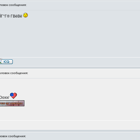
овок сообщения:
ГЇГ°Г® Г­ВёВё
ловок сообщения:
/Doxx/
овок сообщения: