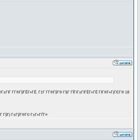
Г®Г±ГІГ Г­Г®ГўГЁГ«ГЁ. Г‡Г Г­Г®ГўГ® Г§Г ГЇГіГ±ГІГЁГ«ГЁ ГІГ®Г«ГјГЄГ® 18
ІГ ГўГј Г±ГўГ®Г© Г±Г«ГҐГ¤