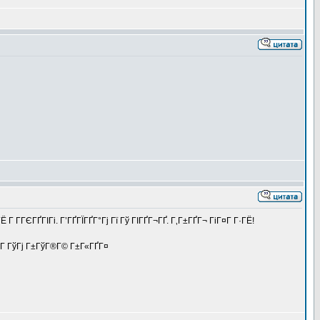
 Г­ГЄГҐГІГі. Г’ГҐГЇГҐГ°Гј Гї Гў ГІГҐГ¬ГҐ. Г‚Г±ГҐГ¬ ГіГ¤Г Г·ГЁ!
ІГ ГўГј Г±ГўГ®Г© Г±Г«ГҐГ¤