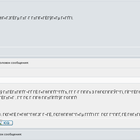
Г®Г«ГЈГЁГµ Г±Г·Г Г±ГІГ«ГЁГўГ»Гµ Г«ГҐГІ.
ловок сообщения:
 Г±ГЁГ±ГІГҐГ¬ГҐ ГЁ Г«Г®ГІГҐГ°ГҐГѕ, Г­Г Г·Г ГІГіГѕ 3 Г®ГЄГІГїГЎГ°Гї, ГЇГ°ГЁ
ЁГ±Г«Г . Г’Г ГЄ Г·ГІГ® ГіГ±ГЇГҐГўГ Г©ГІГҐ!
©. Г€Г¤ГЁ Г¤Г®Г°Г®ГЈГ Г¬ГЁ, ГЄГ®ГІГ®Г°Г»Гµ Г­ГҐГІ Г­Г ГЄГ Г°ГІГҐ, ГЁ Г®Г±Г
к сообщения: