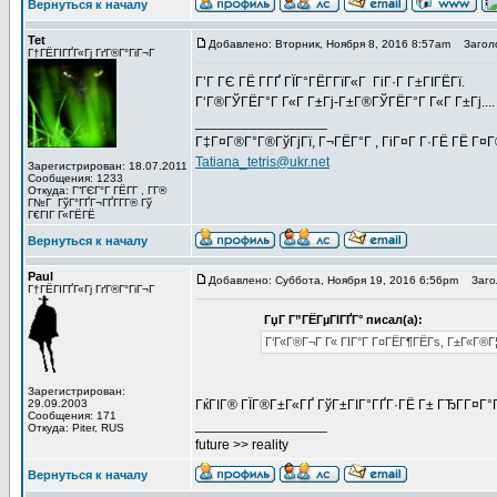
Вернуться к началу
Tet
Добавлено: Вторник, Ноября 8, 2016 8:57am
Заголо
Г†ГЁГІГҐГ«Гј ГґГ®Г°ГіГ¬Г
Г’Г ГЄ ГЁ Г­ГҐ ГЇГ°ГЁГ­ГїГ«Г ГіГ·Г Г±ГІГЁГї.
Г‘Г®ГЎГЁГ°Г Г«Г Г±Гј-Г±Г®ГЎГЁГ°Г Г«Г Г±Гј....
_________________
Г‡Г¤Г®Г°Г®ГўГјГї, Г¬ГЁГ°Г , ГіГ¤Г Г·ГЁ ГЁ Г¤
Tatiana_tetris@ukr.net
Зарегистрирован: 18.07.2011
Сообщения: 1233
Откуда: Г“ГЄГ°Г ГЁГ­Г , Г­Г®
Г№Г ГўГ°ГҐГ¬ГҐГ­Г­Г® Гў
Г€ГІГ Г«ГЁГЁ
Вернуться к началу
Paul
Добавлено: Суббота, Ноября 19, 2016 6:56pm
Загол
Г†ГЁГІГҐГ«Гј ГґГ®Г°ГіГ¬Г
ГџГ­ Г”ГЁГµГІГҐГ° писал(а):
Г‘Г«Г®Г¬Г Г« ГІГ°Г Г¤ГЁГ¶ГЁГѕ, Г±Г«Г®Г¦ГЁ
Зарегистрирован:
29.09.2003
ГќГІГ® ГЇГ®Г±Г«ГҐ ГўГ±ГІГ°ГҐГ·ГЁ Г± ГЂГ­Г¤Г
Сообщения: 171
_________________
Откуда: Piter, RUS
future >> reality
Вернуться к началу