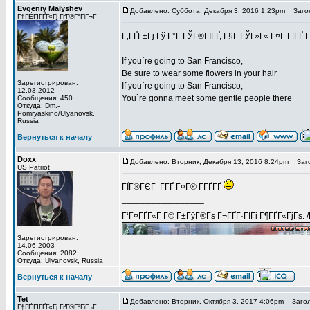
Evgeniy Malyshev
Добавлено: Суббота, Декабря 3, 2016 1:23pm
Загол
Г†ГЁГІГҐГ«Гј ГґГ®Г°ГіГ¬Г
Г‚ГҐГ±Гј Гў Г°Г ГЎГ®ГІГҐ, Г§Г ГЎГ»Г« Г¤Г Г¦ГҐ 
_________________
If you`re going to San Francisco,
Be sure to wear some flowers in your hair
Зарегистрирован:
If you`re going to San Francisco,
12.03.2012
You`re gonna meet some gentle people there
Сообщения: 450
Откуда: Dm.-
Pomryaskino/Ulyanovsk,
Russia
Вернуться к началу
Doxx
Добавлено: Вторник, Декабря 13, 2016 8:24pm
Заго
US Patriot
ГЇГ®ГЄГ Г­ГҐ Г¤Г® Г­ГҐГҐ
_________________
Г‘Г¤ГҐГ«Г Г© Г±ГўГ®Гѕ Г¬ГҐГ·ГІГі Г¶ГҐГ«ГјГѕ. 
Зарегистрирован:
14.06.2003
Сообщения: 2082
Откуда: Ulyanovsk, Russia
Вернуться к началу
Tet
Добавлено: Вторник, Октября 3, 2017 4:06pm
Загол
Г†ГЁГІГҐГ«Гј ГґГ®Г°ГіГ¬Г