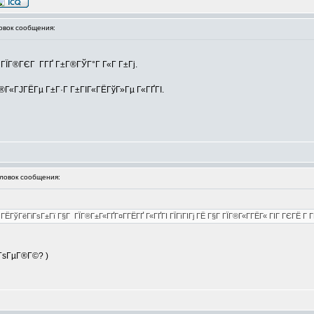
вок сообщения:
 ГЇГ®ГЄГ Г­ГҐ Г±Г®ГЎГ°Г Г«Г Г±Гј.
Г®Г«ГЈГЁГµ Г±Г·Г Г±ГІГ«ГЁГўГ»Гµ Г«ГҐГІ.
овок сообщения:
ГўГёГіГѕГ±Гї Г§Г ГЇГ®Г±Г«ГҐГ¤Г­ГЁГҐ Г«ГҐГІ ГЇГїГІГј ГЁ Г§Г ГЇГ®Г«Г­ГЁГ« ГІГ ГЄГЁ Г Г­ГЄГ
°ГѕГµГ®Г©? )